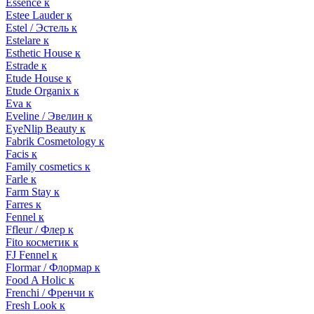
Essence к
Estee Lauder к
Estel / Эстель к
Estelare к
Esthetic House к
Estrade к
Etude House к
Etude Organix к
Eva к
Eveline / Эвелин к
EyeNlip Beauty к
Fabrik Cosmetology к
Facis к
Family cosmetics к
Farle к
Farm Stay к
Farres к
Fennel к
Ffleur / Флер к
Fito косметик к
FJ Fennel к
Flormar / Флормар к
Food A Holic к
Frenchi / Френчи к
Fresh Look к