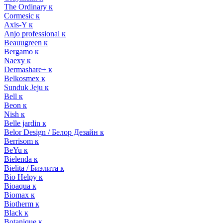
The Ordinary к
Cormesic к
Axis-Y к
Anjo professional к
Beauugreen к
Bergamo к
Naexy к
Dermashare+ к
Belkosmex к
Sunduk Jeju к
Bell к
Beon к
Nish к
Belle jardin к
Belor Design / Белор Дезайн к
Berrisom к
BeYu к
Bielenda к
Bielita / Биэлита к
Bio Helpy к
Bioaqua к
Biomax к
Biotherm к
Black к
Botanique к