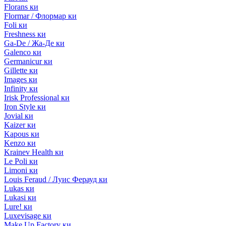
Florans ки
Flormar / Флормар ки
Foli ки
Freshness ки
Ga-De / Жа-Де ки
Galenco ки
Germanicur ки
Gillette ки
Images ки
Infinity ки
Irisk Professional ки
Iron Style ки
Jovial ки
Kaizer ки
Kapous ки
Kenzo ки
Krainev Health ки
Le Poli ки
Limoni ки
Louis Feraud / Луис Ферауд ки
Lukas ки
Lukasi ки
Lure! ки
Luxevisage ки
Make Up Factory ки