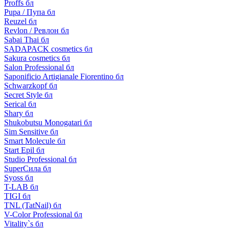
Proffs бл
Pupa / Пупа бл
Reuzel бл
Revlon / Ревлон бл
Sabai Thai бл
SADAPACK cosmetics бл
Sakura cosmetics бл
Salon Professional бл
Saponificio Artigianale Fiorentino бл
Schwarzkopf бл
Secret Style бл
Serical бл
Shary бл
Shukobutsu Monogatari бл
Sim Sensitive бл
Smart Molecule бл
Start Epil бл
Studio Professional бл
SuperСила бл
Syoss бл
T-LAB бл
TIGI бл
TNL (TatNail) бл
V-Color Professional бл
Vitality`s бл