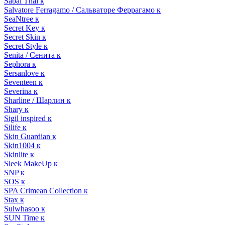
Sabai Thai к
Salvatore Ferragamo / Сальваторе Феррагамо к
SeaNtree к
Secret Key к
Secret Skin к
Secret Style к
Senita / Сенита к
Sephora к
Sersanlove к
Seventeen к
Severina к
Sharline / Шарлин к
Shary к
Sigil inspired к
Silife к
Skin Guardian к
Skin1004 к
Skinlite к
Sleek MakeUp к
SNP к
SOS к
SPA Crimean Collection к
Stax к
Sulwhasoo к
SUN Time к