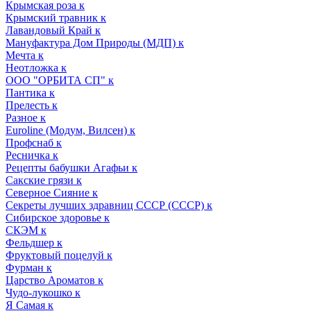
Крымская роза к
Крымский травник к
Лавандовый Край к
Мануфактура Дом Природы (МДП) к
Мечта к
Неотложка к
ООО "ОРБИТА СП" к
Пантика к
Прелесть к
Разное к
Euroline (Модум, Вилсен) к
Профснаб к
Ресничка к
Рецепты бабушки Агафьи к
Сакские грязи к
Северное Сияние к
Секреты лучших здравниц СССР (СССР) к
Сибирское здоровье к
СКЭМ к
Фельдшер к
Фруктовый поцелуй к
Фурман к
Царство Ароматов к
Чудо-лукошко к
Я Самая к