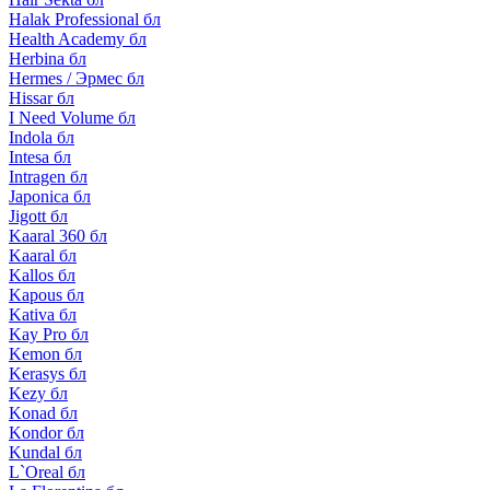
Halak Professional бл
Health Academy бл
Herbina бл
Hermes / Эрмес бл
Hissar бл
I Need Volume бл
Indola бл
Intesa бл
Intragen бл
Japonica бл
Jigott бл
Kaaral 360 бл
Kaaral бл
Kallos бл
Kapous бл
Kativa бл
Kay Pro бл
Kemon бл
Kerasys бл
Kezy бл
Konad бл
Kondor бл
Kundal бл
L`Oreal бл