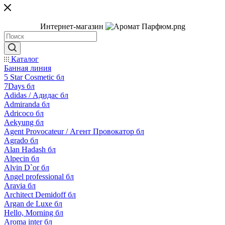
Интернет-магазин
Каталог
Банная линия
5 Star Cosmetic бл
7Days бл
Adidas / Адидас бл
Admiranda бл
Adricoco бл
Aekyung бл
Agent Provocateur / Агент Провокатор бл
Agrado бл
Alan Hadash бл
Alpecin бл
Alvin D`or бл
Angel professional бл
Aravia бл
Architect Demidoff бл
Argan de Luxe бл
Hello, Morning бл
Aroma inter бл