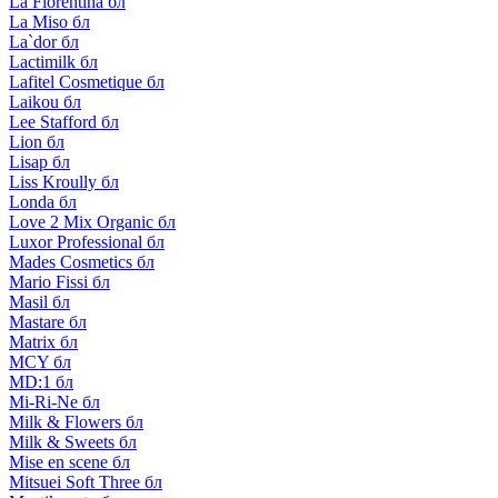
La Florentina бл
La Miso бл
La`dor бл
Lactimilk бл
Lafitel Cosmetique бл
Laikou бл
Lee Stafford бл
Lion бл
Lisap бл
Liss Kroully бл
Londa бл
Love 2 Mix Organic бл
Luxor Professional бл
Mades Cosmetics бл
Mario Fissi бл
Masil бл
Mastare бл
Matrix бл
MCY бл
MD:1 бл
Mi-Ri-Ne бл
Milk & Flowers бл
Milk & Sweets бл
Mise en scene бл
Mitsuei Soft Three бл