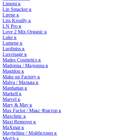
Limoni к
Lip Smacker к
Lirene к
Liss Kroully к
LN Pro к
Love 2 Mix Organic к
Luke к
Lumene к
Luofmiss к
Luxvisage к
Mades Cosmetics к
Madonna / Мадонна к
Magidou к
Make up Factory к
Malva / Мальва к
Manhattan к
Markell к
Marvel к
Mary & May к
Max Factor / Макс Фактор к
Maxclinic к
Maxi Remover к
MaXmar к
Maybelline / Мэйбеллин к
Med:b к