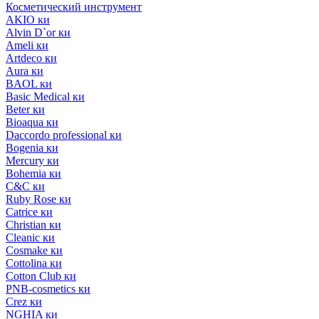
Косметический инструмент
AKIO ки
Alvin D`or ки
Ameli ки
Artdeco ки
Aura ки
BAOL ки
Basic Medical ки
Beter ки
Bioaqua ки
Daccordo professional ки
Bogenia ки
Mercury ки
Bohemia ки
C&C ки
Ruby Rose ки
Catrice ки
Christian ки
Cleanic ки
Cosmake ки
Cottolina ки
Cotton Club ки
PNB-cosmetics ки
Crez ки
NGHIA ки