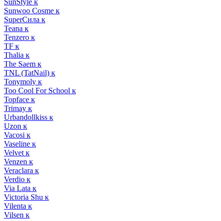
SunStyle к
Sunwoo Cosme к
SuperСила к
Teana к
Tenzero к
TF к
Thalia к
The Saem к
TNL (TatNail) к
Tonymoly к
Too Cool For School к
Topface к
Trimay к
Urbandollkiss к
Uzon к
Vacosi к
Vaseline к
Velvet к
Venzen к
Veraclara к
Verdio к
Via Lata к
Victoria Shu к
Vilenta к
Vilsen к