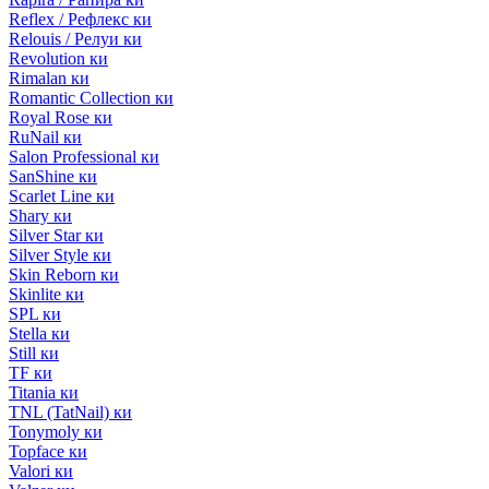
Reflex / Рефлекс ки
Relouis / Релуи ки
Revolution ки
Rimalan ки
Romantic Collection ки
Royal Rose ки
RuNail ки
Salon Professional ки
SanShine ки
Scarlet Line ки
Shary ки
Silver Star ки
Silver Style ки
Skin Reborn ки
Skinlite ки
SPL ки
Stella ки
Still ки
TF ки
Titania ки
TNL (TatNail) ки
Tonymoly ки
Topface ки
Valori ки