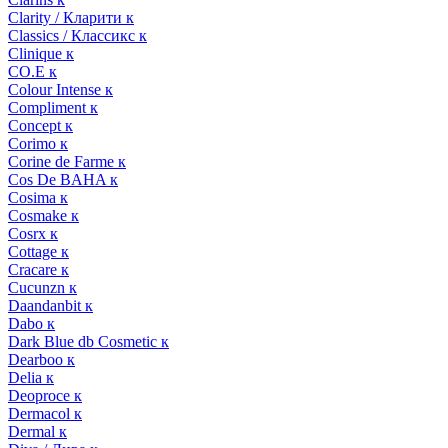
Clarity / Кларити к
Classics / Классикс к
Clinique к
CO.E к
Colour Intense к
Compliment к
Concept к
Corimo к
Corine de Farme к
Cos De BAHA к
Cosima к
Cosmake к
Cosrx к
Cottage к
Cracare к
Cucunzn к
Daandanbit к
Dabo к
Dark Blue db Cosmetic к
Dearboo к
Delia к
Deoproce к
Dermacol к
Dermal к