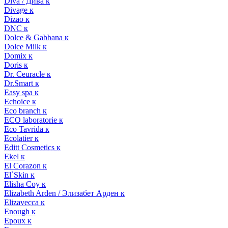
Diva / Дива к
Divage к
Dizao к
DNC к
Dolce & Gabbana к
Dolce Milk к
Domix к
Doris к
Dr. Ceuracle к
Dr.Smart к
Easy spa к
Echoice к
Eco branch к
ECO laboratorie к
Eco Tavrida к
Ecolatier к
Editt Cosmetics к
Ekel к
El Corazon к
El`Skin к
Elisha Coy к
Elizabeth Arden / Элизабет Арден к
Elizavecca к
Enough к
Epoux к