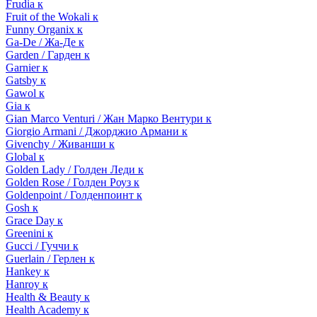
Frudia к
Fruit of the Wokali к
Funny Organix к
Ga-De / Жа-Де к
Garden / Гарден к
Garnier к
Gatsby к
Gawol к
Gia к
Gian Marco Venturi / Жан Марко Вентури к
Giorgio Armani / Джорджио Армани к
Givenchy / Живанши к
Global к
Golden Lady / Голден Леди к
Golden Rose / Голден Роуз к
Goldenpoint / Голденпоинт к
Gosh к
Grace Day к
Greenini к
Gucci / Гуччи к
Guerlain / Герлен к
Hankey к
Hanroy к
Health & Beauty к
Health Academy к