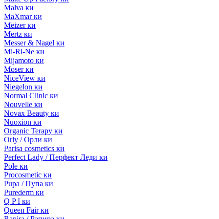
Malva ки
MaXmar ки
Meizer ки
Mertz ки
Messer & Nagel ки
Mi-Ri-Ne ки
Mijamoto ки
Moser ки
NiceView ки
Niegelon ки
Normal Clinic ки
Nouvelle ки
Novax Beauty ки
Nuoxion ки
Organic Terapy ки
Orly / Орли ки
Parisa cosmetics ки
Perfect Lady / Перфект Леди ки
Pole ки
Procosmetic ки
Pupa / Пупа ки
Purederm ки
Q P I ки
Queen Fair ки
Rapira / Рапира ки