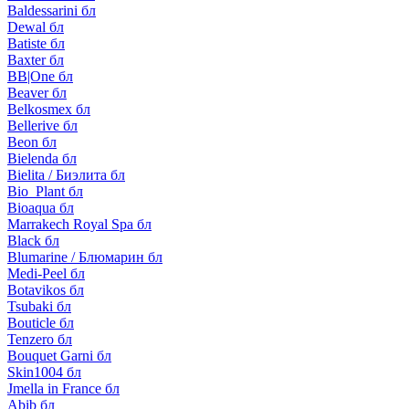
Baldessarini бл
Dewal бл
Batiste бл
Baxter бл
BB|One бл
Beaver бл
Belkosmex бл
Bellerive бл
Beon бл
Bielenda бл
Bielita / Биэлита бл
Bio_Plant бл
Bioaqua бл
Marrakech Royal Spa бл
Black бл
Blumarine / Блюмарин бл
Medi-Peel бл
Botavikos бл
Tsubaki бл
Bouticle бл
Tenzero бл
Bouquet Garni бл
Skin1004 бл
Jmella in France бл
Abib бл