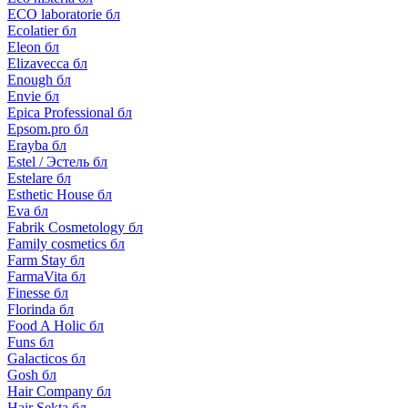
ECO laboratorie бл
Ecolatier бл
Eleon бл
Elizavecca бл
Enough бл
Envie бл
Epica Professional бл
Epsom.pro бл
Erayba бл
Estel / Эстель бл
Estelare бл
Esthetic House бл
Eva бл
Fabrik Cosmetology бл
Family cosmetics бл
Farm Stay бл
FarmaVita бл
Finesse бл
Florinda бл
Food A Holic бл
Funs бл
Galacticos бл
Gosh бл
Hair Company бл
Hair Sekta бл