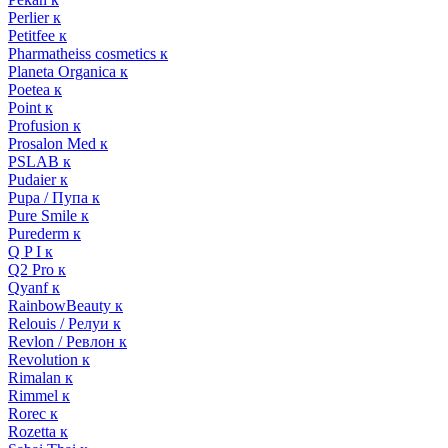
Perlier к
Petitfee к
Pharmatheiss cosmetics к
Planeta Organica к
Poetea к
Point к
Profusion к
Prosalon Med к
PSLAB к
Pudaier к
Pupa / Пупа к
Pure Smile к
Purederm к
Q P I к
Q2 Pro к
Qyanf к
RainbowBeauty к
Relouis / Релуи к
Revlon / Ревлон к
Revolution к
Rimalan к
Rimmel к
Rorec к
Rozetta к