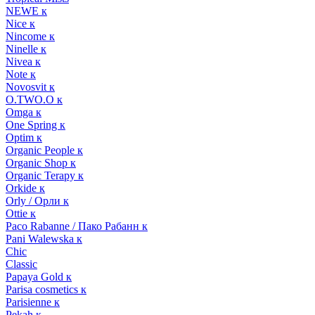
NEWE к
Nice к
Nincome к
Ninelle к
Nivea к
Note к
Novosvit к
O.TWO.O к
Omga к
One Spring к
Optim к
Organic People к
Organic Shop к
Organic Terapy к
Orkide к
Orly / Орли к
Ottie к
Paco Rabanne / Пако Рабанн к
Pani Walewska к
Chic
Classic
Papaya Gold к
Parisa cosmetics к
Parisienne к
Pekah к