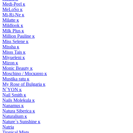
Medi-Peel к
MeLoSo к
Mi-Ri-Ne к
Milatte к
Mildlook к
Milk Plus к
Million Pauline к
Miss Selene к
Missha к
Misss Tais к
Miyueleni к
Mizon к
Monic Beauty к
Moschino / Москино к
Mustika ratu к
My Rose of Bulgaria к
N`YON к
Nail Smith к
Nails Molekula к
Nanamus к
Natura Siberica к
Naturalium к
Nature`s Sunshine к
Natria
Tropical Mists