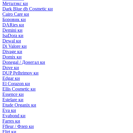
Металэкс ки
Dark Blue db Cosmetic ки
Cairo Care ки
Боровик ки
DARies ки
Demini ки
IsaDora ки
Dewal ки
Di Valore ки
Divage ки
Domix ки
Donegal / Донегал ки
Dove ки
DUP Pelhrimov ки
Edgar ки
El Corazon ки
Ellis Cosmetic ки
Essence ки
Estelare ки
Etude Organix ки
Eva ки
Evabond ки
Farres ки
Ffleur / Флер ки
Flirt ки