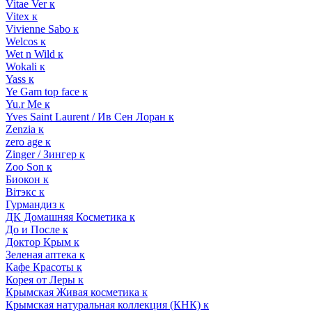
Vitae Ver к
Vitex к
Vivienne Sabo к
Welcos к
Wet n Wild к
Wokali к
Yass к
Ye Gam top face к
Yu.r Me к
Yves Saint Laurent / Ив Сен Лоран к
Zenzia к
zero age к
Zinger / Зингер к
Zoo Son к
Биокон к
Вiтэкс к
Гурмандиз к
ДК Домашняя Косметика к
До и После к
Доктор Крым к
Зеленая аптека к
Кафе Красоты к
Корея от Леры к
Крымская Живая косметика к
Крымская натуральная коллекция (КНК) к