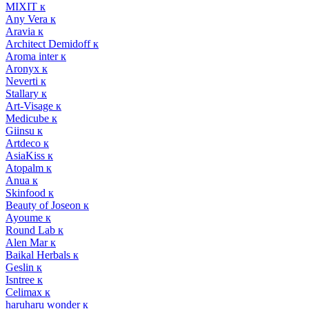
MIXIT к
Any Vera к
Aravia к
Architect Demidoff к
Aroma inter к
Aronyx к
Neverti к
Stallary к
Art-Visage к
Medicube к
Giinsu к
Artdeco к
AsiaKiss к
Atopalm к
Anua к
Skinfood к
Beauty of Joseon к
Ayoume к
Round Lab к
Alen Mar к
Baikal Herbals к
Geslin к
Isntree к
Celimax к
haruharu wonder к