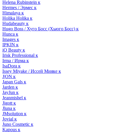
Helena Rubinstein к
Hermes / Эрмес к
Himalaya к
Holika Holika к
Hudabeauty к
Hugo Boss / Хуго Босс (Хьюго Босс) к
Hunca к
Images к
IPKIN к
iQ Beauty к
Irisk Professional к
Irma / Ирма к
IsaDora к
Issey Miyake / Иссей Мияке к
J|ON к
Japan Gals к
Jarden к
JayJun к
Jeanmishel к
Jigott к
Jluna к
JMsolution к
Jovial к
Juno Cosmetic к
Kapous к