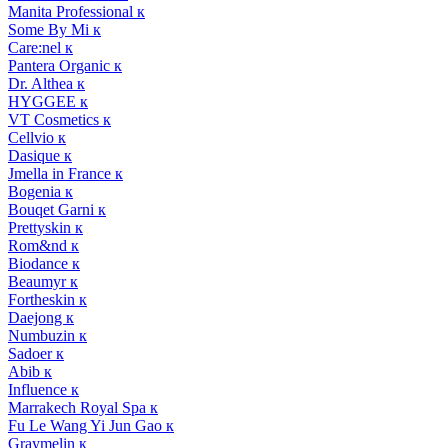
Manita Professional к
Some By Mi к
Care:nel к
Pantera Organic к
Dr. Althea к
HYGGEE к
VT Cosmetics к
Cellvio к
Dasique к
Jmella in France к
Bogenia к
Bouqet Garni к
Prettyskin к
Rom&nd к
Biodance к
Beaumyr к
Fortheskin к
Daejong к
Numbuzin к
Sadoer к
Abib к
Influence к
Marrakech Royal Spa к
Fu Le Wang Yi Jun Gao к
Graymelin к