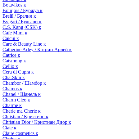
Botavikos к
Bourjois / Буржуа к
Brelil / Брелил к
Bvlgari / Булгари к
C.S. Kang (CSK) к
Cafe Mimi к
Caicui к
Care & Beauty Line к
Catherine Arley / Катрин Арлей к
Catrice к
Catsmong к
Cellio к
Cera di Cupra к
Cha-Skin к
Chambor / Шамбор к
Chamos к
Chanel / Шанель к
Charm Cleo к
Charme к
Cherie ma Cherie к
Christian / Кристиан к
Christian Dior / Кристиан Диор к
Ciate к
Claire cosmetics к
Clarins к