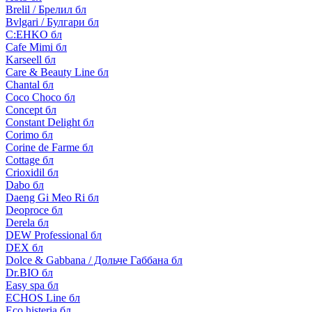
Brelil / Брелил бл
Bvlgari / Булгари бл
C:EHKO бл
Cafe Mimi бл
Karseell бл
Care & Beauty Line бл
Chantal бл
Coco Choco бл
Concept бл
Constant Delight бл
Corimo бл
Corine de Farme бл
Cottage бл
Crioxidil бл
Dabo бл
Daeng Gi Meo Ri бл
Deoproce бл
Derela бл
DEW Professional бл
DEX бл
Dolce & Gabbana / Дольче Габбана бл
Dr.BIO бл
Easy spa бл
ECHOS Line бл
Eco histeria бл