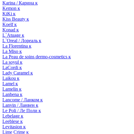
Karina / Карина к
Kemon к
KiKi к
Kiss Beauty к
Koelf к
Konad к
L`Atuage к
L`Oreal / Лореаль к
La Florentina к
La Miso к
La Peau de soins dermo-cosmetics к
La soyul к
LaCordi к
Lady Caramel к
Laikou к
Lamel к
Lamelin к
Lanbena к
Lancome / Ланком к
Lanvin / Ланвен к
Le Poli / Ле Поли к
Lebelage к
Leeblese к
Levitasion к
Lime Crime к