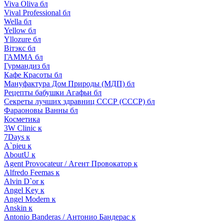
Viva Oliva бл
Vival Professional бл
Wella бл
Yellow бл
Yllozure бл
Вiтэкс бл
ГАММА бл
Гурмандиз бл
Кафе Красоты бл
Мануфактура Дом Природы (МДП) бл
Рецепты бабушки Агафьи бл
Секреты лучших здравниц СССР (СССР) бл
Фараоновы Ванны бл
Косметика
3W Clinic к
7Days к
A`pieu к
AboutU к
Agent Provocateur / Агент Провокатор к
Alfredo Feemas к
Alvin D`or к
Angel Key к
Angel Modern к
Anskin к
Antonio Banderas / Антонио Бандерас к