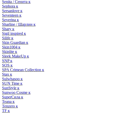
Senita / Сенита к
Sephora к
Sersanlove к
Seventeen к
Severina к
Sharline / Шарлин к
Shary к
Sigil inspired к
Silife к
Skin Guardian к
Skin1004 к
Skinlite к
Sleek MakeUp к
SNP к
SOS к
SPA Crimean Collection к
Stax к
Sulwhasoo к
SUN Time к
SunStyle к
Sunwoo Cosme к
SuperСила к
Teana к
Tenzero к
TF к