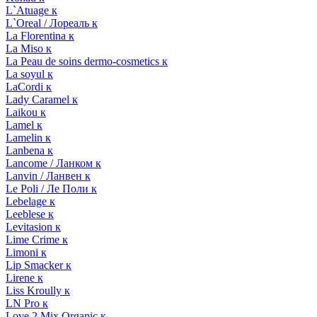
L`Atuage к
L`Oreal / Лореаль к
La Florentina к
La Miso к
La Peau de soins dermo-cosmetics к
La soyul к
LaCordi к
Lady Caramel к
Laikou к
Lamel к
Lamelin к
Lanbena к
Lancome / Ланком к
Lanvin / Ланвен к
Le Poli / Ле Поли к
Lebelage к
Leeblese к
Levitasion к
Lime Crime к
Limoni к
Lip Smacker к
Lirene к
Liss Kroully к
LN Pro к
Love 2 Mix Organic к