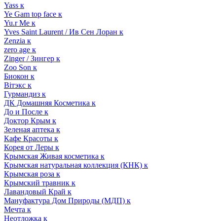
Yass к
Ye Gam top face к
Yu.r Me к
Yves Saint Laurent / Ив Сен Лоран к
Zenzia к
zero age к
Zinger / Зингер к
Zoo Son к
Биокон к
Вiтэкс к
Гурмандиз к
ДК Домашняя Косметика к
До и После к
Доктор Крым к
Зеленая аптека к
Кафе Красоты к
Корея от Леры к
Крымская Живая косметика к
Крымская натуральная коллекция (КНК) к
Крымская роза к
Крымский травник к
Лавандовый Край к
Мануфактура Дом Природы (МДП) к
Мечта к
Неотложка к