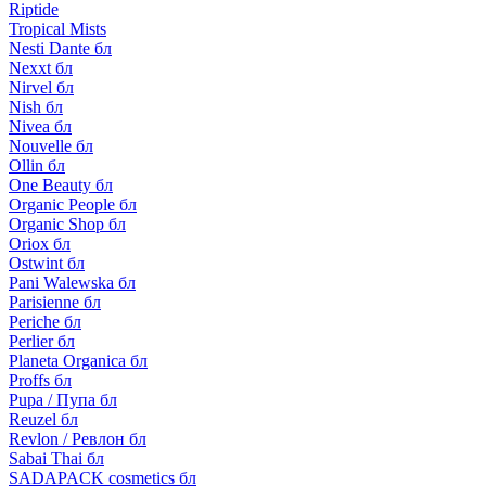
Riptide
Tropical Mists
Nesti Dante бл
Nexxt бл
Nirvel бл
Nish бл
Nivea бл
Nouvelle бл
Ollin бл
One Beauty бл
Organic People бл
Organic Shop бл
Oriox бл
Ostwint бл
Pani Walewska бл
Parisienne бл
Periche бл
Perlier бл
Planeta Organica бл
Proffs бл
Pupa / Пупа бл
Reuzel бл
Revlon / Ревлон бл
Sabai Thai бл
SADAPACK cosmetics бл