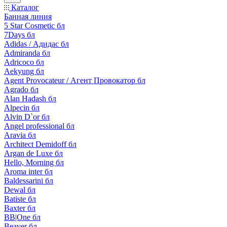
Каталог
Банная линия
5 Star Cosmetic бл
7Days бл
Adidas / Адидас бл
Admiranda бл
Adricoco бл
Aekyung бл
Agent Provocateur / Агент Провокатор бл
Agrado бл
Alan Hadash бл
Alpecin бл
Alvin D`or бл
Angel professional бл
Aravia бл
Architect Demidoff бл
Argan de Luxe бл
Hello, Morning бл
Aroma inter бл
Baldessarini бл
Dewal бл
Batiste бл
Baxter бл
BB|One бл
Beaver бл