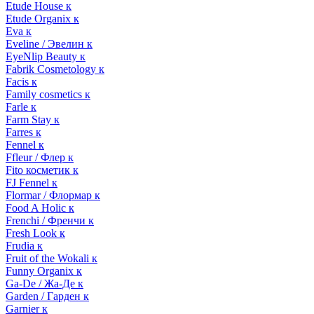
Etude House к
Etude Organix к
Eva к
Eveline / Эвелин к
EyeNlip Beauty к
Fabrik Cosmetology к
Facis к
Family cosmetics к
Farle к
Farm Stay к
Farres к
Fennel к
Ffleur / Флер к
Fito косметик к
FJ Fennel к
Flormar / Флормар к
Food A Holic к
Frenchi / Френчи к
Fresh Look к
Frudia к
Fruit of the Wokali к
Funny Organix к
Ga-De / Жа-Де к
Garden / Гарден к
Garnier к