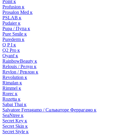
Point к
Profusion к
Prosalon Med к
PSLAB к
Pudaier к
Pupa / Пупа к
Pure Smile к
Purederm к
Q P I к
Q2 Pro к
Qyanf к
RainbowBeauty к
Relouis / Релуи к
Revlon / Ревлон к
Revolution к
Rimalan к
Rimmel к
Rorec к
Rozetta к
Sabai Thai к
Salvatore Ferragamo / Сальваторе Феррагамо к
SeaNtree к
Secret Key к
Secret Skin к
Secret Style к