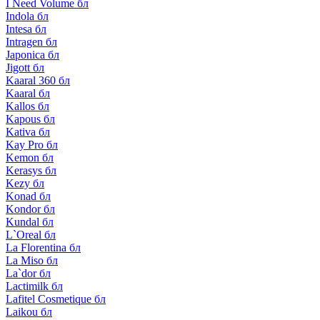
I Need Volume бл
Indola бл
Intesa бл
Intragen бл
Japonica бл
Jigott бл
Kaaral 360 бл
Kaaral бл
Kallos бл
Kapous бл
Kativa бл
Kay Pro бл
Kemon бл
Kerasys бл
Kezy бл
Konad бл
Kondor бл
Kundal бл
L`Oreal бл
La Florentina бл
La Miso бл
La`dor бл
Lactimilk бл
Lafitel Cosmetique бл
Laikou бл