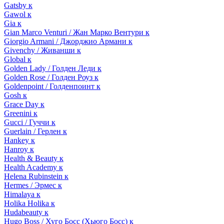
Gatsby к
Gawol к
Gia к
Gian Marco Venturi / Жан Марко Вентури к
Giorgio Armani / Джорджио Армани к
Givenchy / Живанши к
Global к
Golden Lady / Голден Леди к
Golden Rose / Голден Роуз к
Goldenpoint / Голденпоинт к
Gosh к
Grace Day к
Greenini к
Gucci / Гуччи к
Guerlain / Герлен к
Hankey к
Hanroy к
Health & Beauty к
Health Academy к
Helena Rubinstein к
Hermes / Эрмес к
Himalaya к
Holika Holika к
Hudabeauty к
Hugo Boss / Хуго Босс (Хьюго Босс) к