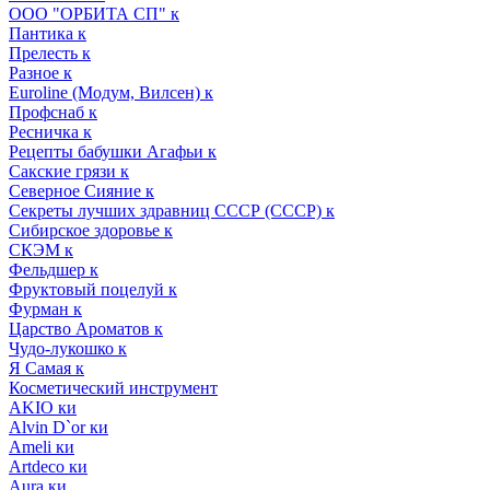
ООО "ОРБИТА СП" к
Пантика к
Прелесть к
Разное к
Euroline (Модум, Вилсен) к
Профснаб к
Ресничка к
Рецепты бабушки Агафьи к
Сакские грязи к
Северное Сияние к
Секреты лучших здравниц СССР (СССР) к
Сибирское здоровье к
СКЭМ к
Фельдшер к
Фруктовый поцелуй к
Фурман к
Царство Ароматов к
Чудо-лукошко к
Я Самая к
Косметический инструмент
AKIO ки
Alvin D`or ки
Ameli ки
Artdeco ки
Aura ки