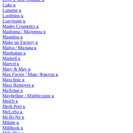
Luke к
Lumene к
Luofmiss к
Luxvisage к
Mades Cosmetics к
Madonna / Мадонна к
Magidou к
Make up Factory к
Malva / Мальва к
Manhattan к
Markell к
Marvel к
Mary & May к
Max Factor / Макс Фактор к
Maxclinic к
Maxi Remover к
MaXmar к
Maybelline / Мэйбеллин к
Med:b к
Medi-Peel к
MeLoSo к
Mi-Ri-Ne к
Milatte к
Mildlook к