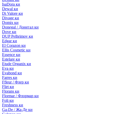
IsaDora ки
Dewal ки
Di Valore ки
Divage ки
Domix ки
Donegal / Донегал ки
Dove ки
DUP Pelhrimov ки
Edgar ки
El Corazon ки
Ellis Cosmetic ки
Essence ки
Estelare ки
Etude Organix ки
Eva ки
Evabond ки
Farres ки
Ffleur / Флер ки
Flirt ки
Florans ки
Flormar / Флормар ки
Foli ки
Freshness ки
Ga-De / Жа-Де ки