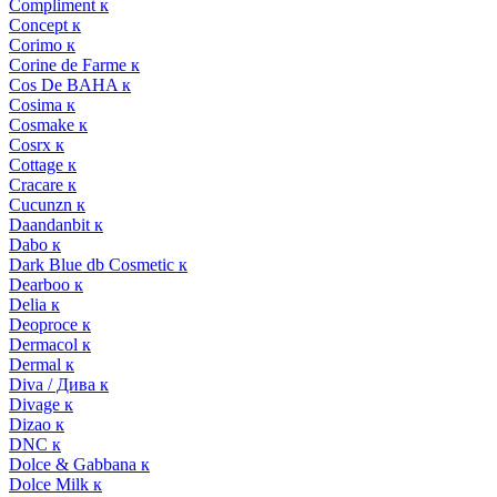
Compliment к
Concept к
Corimo к
Corine de Farme к
Cos De BAHA к
Cosima к
Cosmake к
Cosrx к
Cottage к
Cracare к
Cucunzn к
Daandanbit к
Dabo к
Dark Blue db Cosmetic к
Dearboo к
Delia к
Deoproce к
Dermacol к
Dermal к
Diva / Дива к
Divage к
Dizao к
DNC к
Dolce & Gabbana к
Dolce Milk к