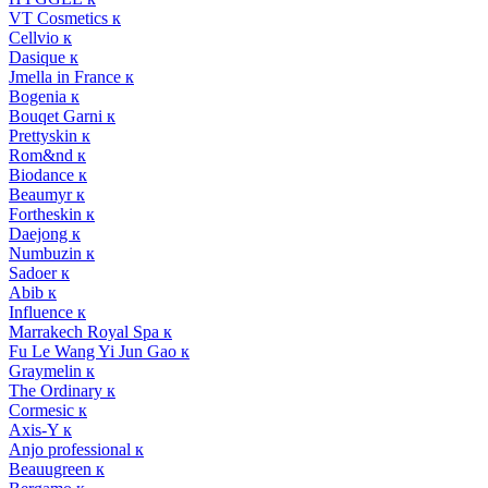
VT Cosmetics к
Cellvio к
Dasique к
Jmella in France к
Bogenia к
Bouqet Garni к
Prettyskin к
Rom&nd к
Biodance к
Beaumyr к
Fortheskin к
Daejong к
Numbuzin к
Sadoer к
Abib к
Influence к
Marrakech Royal Spa к
Fu Le Wang Yi Jun Gao к
Graymelin к
The Ordinary к
Cormesic к
Axis-Y к
Anjo professional к
Beauugreen к