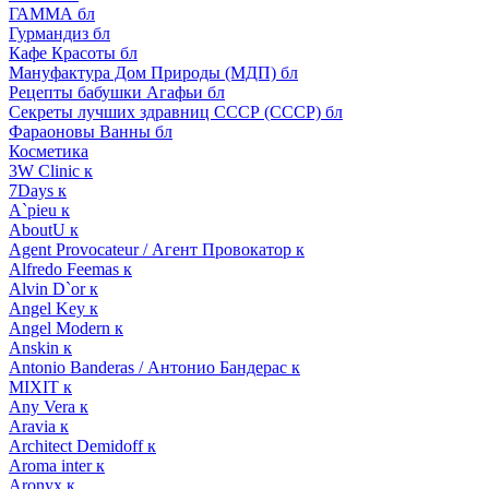
ГАММА бл
Гурмандиз бл
Кафе Красоты бл
Мануфактура Дом Природы (МДП) бл
Рецепты бабушки Агафьи бл
Секреты лучших здравниц СССР (СССР) бл
Фараоновы Ванны бл
Косметика
3W Clinic к
7Days к
A`pieu к
AboutU к
Agent Provocateur / Агент Провокатор к
Alfredo Feemas к
Alvin D`or к
Angel Key к
Angel Modern к
Anskin к
Antonio Banderas / Антонио Бандерас к
MIXIT к
Any Vera к
Aravia к
Architect Demidoff к
Aroma inter к
Aronyx к