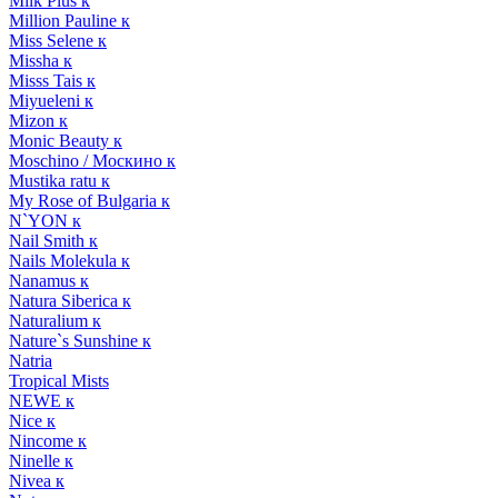
Milk Plus к
Million Pauline к
Miss Selene к
Missha к
Misss Tais к
Miyueleni к
Mizon к
Monic Beauty к
Moschino / Москино к
Mustika ratu к
My Rose of Bulgaria к
N`YON к
Nail Smith к
Nails Molekula к
Nanamus к
Natura Siberica к
Naturalium к
Nature`s Sunshine к
Natria
Tropical Mists
NEWE к
Nice к
Nincome к
Ninelle к
Nivea к