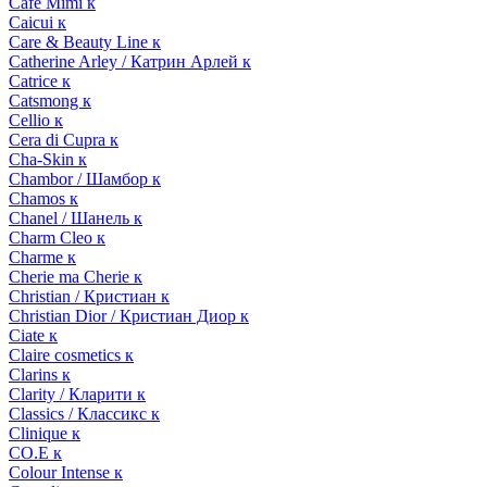
Cafe Mimi к
Caicui к
Care & Beauty Line к
Catherine Arley / Катрин Арлей к
Catrice к
Catsmong к
Cellio к
Cera di Cupra к
Cha-Skin к
Chambor / Шамбор к
Chamos к
Chanel / Шанель к
Charm Cleo к
Charme к
Cherie ma Cherie к
Christian / Кристиан к
Christian Dior / Кристиан Диор к
Ciate к
Claire cosmetics к
Clarins к
Clarity / Кларити к
Classics / Классикс к
Clinique к
CO.E к
Colour Intense к