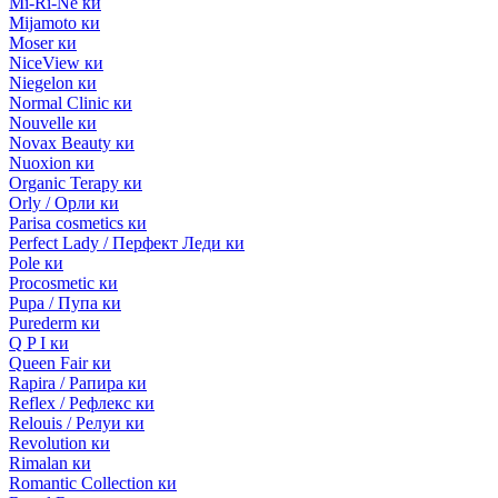
Mi-Ri-Ne ки
Mijamoto ки
Moser ки
NiceView ки
Niegelon ки
Normal Clinic ки
Nouvelle ки
Novax Beauty ки
Nuoxion ки
Organic Terapy ки
Orly / Орли ки
Parisa cosmetics ки
Perfect Lady / Перфект Леди ки
Pole ки
Procosmetic ки
Pupa / Пупа ки
Purederm ки
Q P I ки
Queen Fair ки
Rapira / Рапира ки
Reflex / Рефлекс ки
Relouis / Релуи ки
Revolution ки
Rimalan ки
Romantic Collection ки