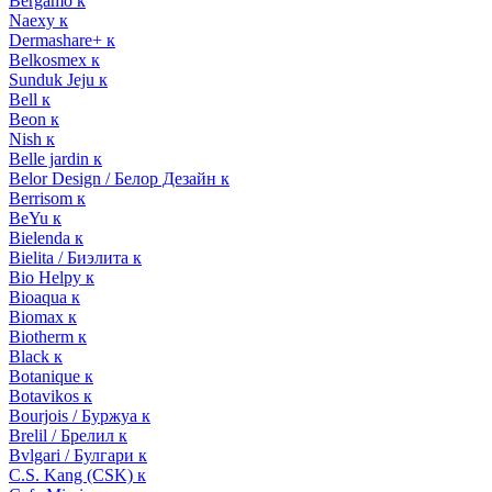
Bergamo к
Naexy к
Dermashare+ к
Belkosmex к
Sunduk Jeju к
Bell к
Beon к
Nish к
Belle jardin к
Belor Design / Белор Дезайн к
Berrisom к
BeYu к
Bielenda к
Bielita / Биэлита к
Bio Helpy к
Bioaqua к
Biomax к
Biotherm к
Black к
Botanique к
Botavikos к
Bourjois / Буржуа к
Brelil / Брелил к
Bvlgari / Булгари к
C.S. Kang (CSK) к