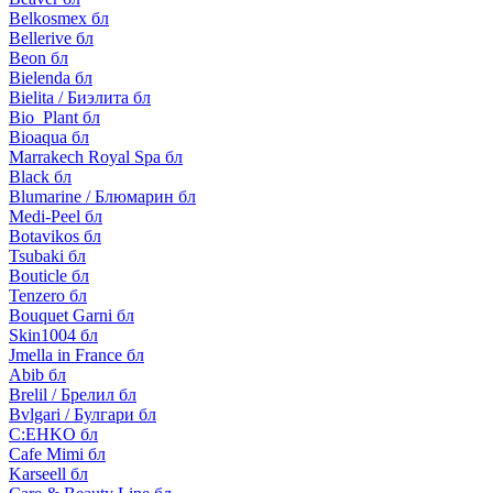
Belkosmex бл
Bellerive бл
Beon бл
Bielenda бл
Bielita / Биэлита бл
Bio_Plant бл
Bioaqua бл
Marrakech Royal Spa бл
Black бл
Blumarine / Блюмарин бл
Medi-Peel бл
Botavikos бл
Tsubaki бл
Bouticle бл
Tenzero бл
Bouquet Garni бл
Skin1004 бл
Jmella in France бл
Abib бл
Brelil / Брелил бл
Bvlgari / Булгари бл
C:EHKO бл
Cafe Mimi бл
Karseell бл