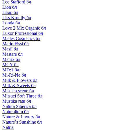
Lee Stafford бл
Lion бл
Lisap бл
Liss Kroully бл
Londa бл
Love 2 Mix Organic бл
Luxor Professional бл
Mades Cosmetics бл
Mario Fissi бл
Masil бл
Mastare бл
Matrix бл
MCY бл
MD:1 бл
Mi-Ri-Ne бл
Milk & Flowers бл
Milk & Sweets бл
Mise en scene бл
Mitsuei Soft Three бл
Mustika ratu бл
Natura Siberica бл
Naturalium бл
Nature & Luxury бл
Nature`s Sunshine бл
Natria