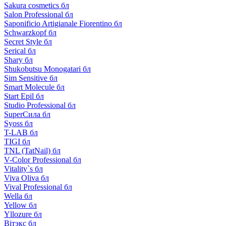
Sakura cosmetics бл
Salon Professional бл
Saponificio Artigianale Fiorentino бл
Schwarzkopf бл
Secret Style бл
Serical бл
Shary бл
Shukobutsu Monogatari бл
Sim Sensitive бл
Smart Molecule бл
Start Epil бл
Studio Professional бл
SuperСила бл
Syoss бл
T-LAB бл
TIGI бл
TNL (TatNail) бл
V-Color Professional бл
Vitality`s бл
Viva Oliva бл
Vival Professional бл
Wella бл
Yellow бл
Yllozure бл
Вiтэкс бл