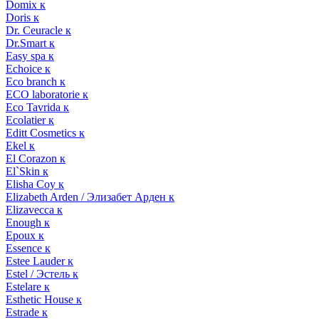
Domix к
Doris к
Dr. Ceuracle к
Dr.Smart к
Easy spa к
Echoice к
Eco branch к
ECO laboratorie к
Eco Tavrida к
Ecolatier к
Editt Cosmetics к
Ekel к
El Corazon к
El`Skin к
Elisha Coy к
Elizabeth Arden / Элизабет Арден к
Elizavecca к
Enough к
Epoux к
Essence к
Estee Lauder к
Estel / Эстель к
Estelare к
Esthetic House к
Estrade к