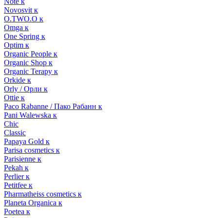
Note к
Novosvit к
O.TWO.O к
Omga к
One Spring к
Optim к
Organic People к
Organic Shop к
Organic Terapy к
Orkide к
Orly / Орли к
Ottie к
Paco Rabanne / Пако Рабанн к
Pani Walewska к
Chic
Classic
Papaya Gold к
Parisa cosmetics к
Parisienne к
Pekah к
Perlier к
Petitfee к
Pharmatheiss cosmetics к
Planeta Organica к
Poetea к