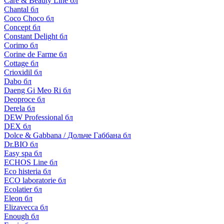
Care & Beauty Line бл
Chantal бл
Coco Choco бл
Concept бл
Constant Delight бл
Corimo бл
Corine de Farme бл
Cottage бл
Crioxidil бл
Dabo бл
Daeng Gi Meo Ri бл
Deoproce бл
Derela бл
DEW Professional бл
DEX бл
Dolce & Gabbana / Дольче Габбана бл
Dr.BIO бл
Easy spa бл
ECHOS Line бл
Eco histeria бл
ECO laboratorie бл
Ecolatier бл
Eleon бл
Elizavecca бл
Enough бл