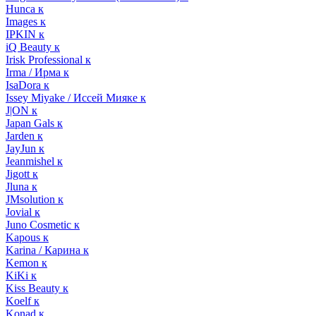
Hunca к
Images к
IPKIN к
iQ Beauty к
Irisk Professional к
Irma / Ирма к
IsaDora к
Issey Miyake / Иссей Мияке к
J|ON к
Japan Gals к
Jarden к
JayJun к
Jeanmishel к
Jigott к
Jluna к
JMsolution к
Jovial к
Juno Cosmetic к
Kapous к
Karina / Карина к
Kemon к
KiKi к
Kiss Beauty к
Koelf к
Konad к