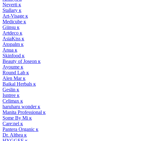
Neverti к
Stallary к
Art-Visage к
Medicube к
Giinsu к
Artdeco к
AsiaKiss к
Atopalm к
Anua к
Skinfood к
Beauty of Joseon к
Ayoume к
Round Lab к
Alen Mar к
Baikal Herbals к
Geslin к
Isntree к
Celimax к
haruharu wonder к
Manita Professional к
Some By Mi к
Care:nel к
Pantera Organic к
Dr. Althea к
HYGGEE к