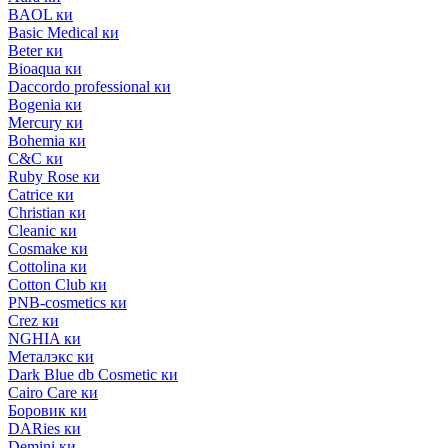
BAOL ки
Basic Medical ки
Beter ки
Bioaqua ки
Daccordo professional ки
Bogenia ки
Mercury ки
Bohemia ки
C&C ки
Ruby Rose ки
Catrice ки
Christian ки
Cleanic ки
Cosmake ки
Cottolina ки
Cotton Club ки
PNB-cosmetics ки
Crez ки
NGHIA ки
Металэкс ки
Dark Blue db Cosmetic ки
Cairo Care ки
Боровик ки
DARies ки
Demini ки