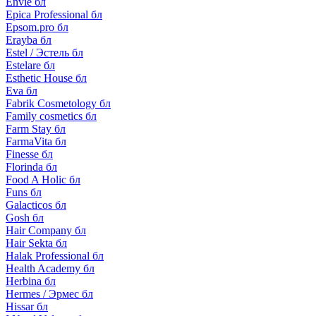
Envie бл
Epica Professional бл
Epsom.pro бл
Erayba бл
Estel / Эстель бл
Estelare бл
Esthetic House бл
Eva бл
Fabrik Cosmetology бл
Family cosmetics бл
Farm Stay бл
FarmaVita бл
Finesse бл
Florinda бл
Food A Holic бл
Funs бл
Galacticos бл
Gosh бл
Hair Company бл
Hair Sekta бл
Halak Professional бл
Health Academy бл
Herbina бл
Hermes / Эрмес бл
Hissar бл