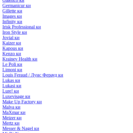
Galenco ки
Germanicur ки
Gillette ки
Images ки
Infinity ки
Irisk Professional ки
Iron Style ки
Jovial ки
Kaizer ки
Kapous ки
Kenzo ки
Krainev Health ки
Le Poli ки
Limoni ки
Louis Feraud / Луис Ферауд ки
Lukas ки
Lukasi ки
Lure! ки
Luxevisage ки
Make Up Factory ки
Malva ки
MaXmar ки
Meizer ки
Mertz ки
Messer & Nagel ки