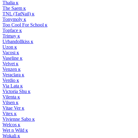
Thalia к
The Saem к
TNL (TatNail) к
Tonymoly к
Too Cool For School к
Topface к
Trimay к
Urbandollkiss к
Uzon к
Vacosi к
Vaseline к
Velvet к
Venzen к
Veraclara к
Verdio к
Via Lata к
Victoria Shu к
Vilenta к
Vilsen к
Vitae Ver к
Vitex к
Vivienne Sabo к
Welcos к
Wet n Wild к
Wokali к