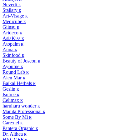
Neverti к
Stallary к
Art-Visage к
Medicube к
Giinsu к
Artdeco к
AsiaKiss к
Atopalm к
Anua к
Skinfood к
Beauty of Joseon к
Ayoume к
Round Lab к
Alen Mar к
Baikal Herbals к
Geslin к
Isntree к
Celimax к
haruharu wonder к
Manita Professional к
Some By Mi к
Care:nel к
Pantera Organic к
Dr. Althea к
HYGGEE к