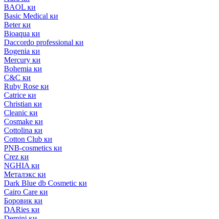
BAOL ки
Basic Medical ки
Beter ки
Bioaqua ки
Daccordo professional ки
Bogenia ки
Mercury ки
Bohemia ки
C&C ки
Ruby Rose ки
Catrice ки
Christian ки
Cleanic ки
Cosmake ки
Cottolina ки
Cotton Club ки
PNB-cosmetics ки
Crez ки
NGHIA ки
Металэкс ки
Dark Blue db Cosmetic ки
Cairo Care ки
Боровик ки
DARies ки
Demini ки