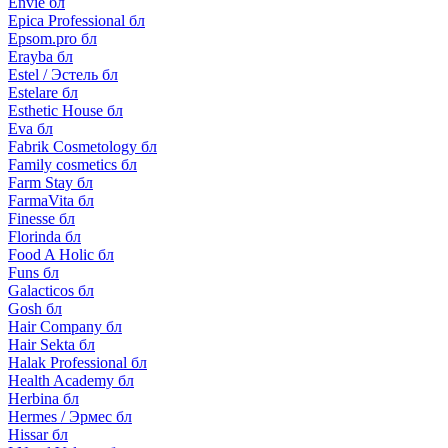
Envie бл
Epica Professional бл
Epsom.pro бл
Erayba бл
Estel / Эстель бл
Estelare бл
Esthetic House бл
Eva бл
Fabrik Cosmetology бл
Family cosmetics бл
Farm Stay бл
FarmaVita бл
Finesse бл
Florinda бл
Food A Holic бл
Funs бл
Galacticos бл
Gosh бл
Hair Company бл
Hair Sekta бл
Halak Professional бл
Health Academy бл
Herbina бл
Hermes / Эрмес бл
Hissar бл