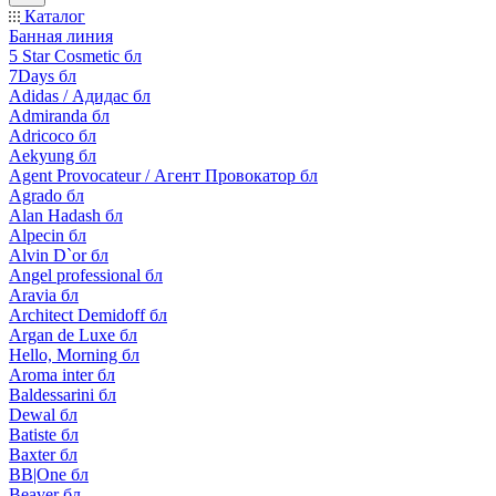
Каталог
Банная линия
5 Star Cosmetic бл
7Days бл
Adidas / Адидас бл
Admiranda бл
Adricoco бл
Aekyung бл
Agent Provocateur / Агент Провокатор бл
Agrado бл
Alan Hadash бл
Alpecin бл
Alvin D`or бл
Angel professional бл
Aravia бл
Architect Demidoff бл
Argan de Luxe бл
Hello, Morning бл
Aroma inter бл
Baldessarini бл
Dewal бл
Batiste бл
Baxter бл
BB|One бл
Beaver бл