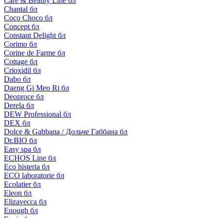
Care & Beauty Line бл
Chantal бл
Coco Choco бл
Concept бл
Constant Delight бл
Corimo бл
Corine de Farme бл
Cottage бл
Crioxidil бл
Dabo бл
Daeng Gi Meo Ri бл
Deoproce бл
Derela бл
DEW Professional бл
DEX бл
Dolce & Gabbana / Дольче Габбана бл
Dr.BIO бл
Easy spa бл
ECHOS Line бл
Eco histeria бл
ECO laboratorie бл
Ecolatier бл
Eleon бл
Elizavecca бл
Enough бл