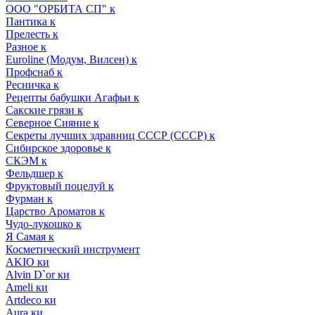
ООО "ОРБИТА СП" к
Пантика к
Прелесть к
Разное к
Euroline (Модум, Вилсен) к
Профснаб к
Ресничка к
Рецепты бабушки Агафьи к
Сакские грязи к
Северное Сияние к
Секреты лучших здравниц СССР (СССР) к
Сибирское здоровье к
СКЭМ к
Фельдшер к
Фруктовый поцелуй к
Фурман к
Царство Ароматов к
Чудо-лукошко к
Я Самая к
Косметический инструмент
AKIO ки
Alvin D`or ки
Ameli ки
Artdeco ки
Aura ки