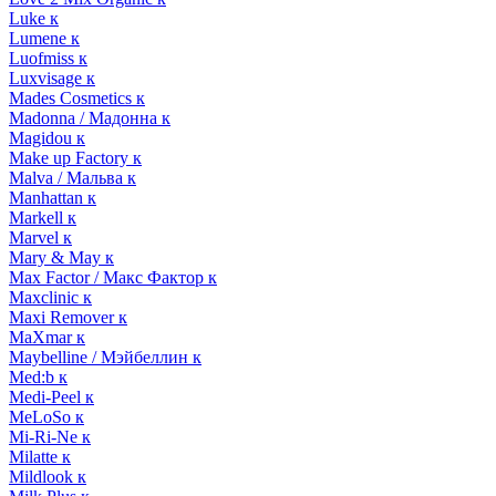
Luke к
Lumene к
Luofmiss к
Luxvisage к
Mades Cosmetics к
Madonna / Мадонна к
Magidou к
Make up Factory к
Malva / Мальва к
Manhattan к
Markell к
Marvel к
Mary & May к
Max Factor / Макс Фактор к
Maxclinic к
Maxi Remover к
MaXmar к
Maybelline / Мэйбеллин к
Med:b к
Medi-Peel к
MeLoSo к
Mi-Ri-Ne к
Milatte к
Mildlook к