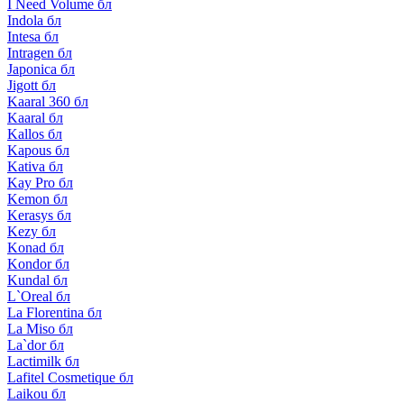
I Need Volume бл
Indola бл
Intesa бл
Intragen бл
Japonica бл
Jigott бл
Kaaral 360 бл
Kaaral бл
Kallos бл
Kapous бл
Kativa бл
Kay Pro бл
Kemon бл
Kerasys бл
Kezy бл
Konad бл
Kondor бл
Kundal бл
L`Oreal бл
La Florentina бл
La Miso бл
La`dor бл
Lactimilk бл
Lafitel Cosmetique бл
Laikou бл