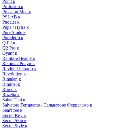
Point к
Profusion к
Prosalon Med к
PSLAB к
Pudaier к
Pupa / Пупа к
Pure Smile к
Purederm к
Q P I к
Q2 Pro к
Qyanf к
RainbowBeauty к
Relouis / Релуи к
Revlon / Ревлон к
Revolution к
Rimalan к
Rimmel к
Rorec к
Rozetta к
Sabai Thai к
Salvatore Ferragamo / Сальваторе Феррагамо к
SeaNtree к
Secret Key к
Secret Skin к
Secret Style к