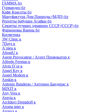
ГАММА бл
Гурмандиз бл
Кафе Красоты бл
Мануфактура Дом Природы (МДП) бл
Рецепты бабушки Агафьи бл
Секреты лучших здравниц СССР (СССР) бл
Фараоновы Ванны бл
Косметика
3W Clinic к
7Days к
A`pieu к
AboutU к
Agent Provocateur / Агент Провокатор к
Alfredo Feemas к
Alvin D`or к
Angel Key к
Angel Modern к
Anskin к
Antonio Banderas / Антонио Бандерас к
MIXIT к
Any Vera к
Aravia к
Architect Demidoff к
Aroma inter к
Aronyx к