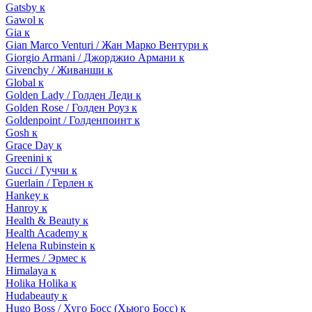
Gatsby к
Gawol к
Gia к
Gian Marco Venturi / Жан Марко Вентури к
Giorgio Armani / Джорджио Армани к
Givenchy / Живанши к
Global к
Golden Lady / Голден Леди к
Golden Rose / Голден Роуз к
Goldenpoint / Голденпоинт к
Gosh к
Grace Day к
Greenini к
Gucci / Гуччи к
Guerlain / Герлен к
Hankey к
Hanroy к
Health & Beauty к
Health Academy к
Helena Rubinstein к
Hermes / Эрмес к
Himalaya к
Holika Holika к
Hudabeauty к
Hugo Boss / Хуго Босс (Хьюго Босс) к