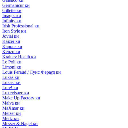
Galenco ки
Germanicur ки
Gillette ки
Images ки
Infinity ки
Irisk Professional ки
Iron Style ки
Jovial ки
Kaizer ки
Kapous ки
Kenzo ки
Krainev Health ки
Le Poli ки
Limoni ки
Louis Feraud / Луис Ферауд ки
Lukas ки
Lukasi ки
Lure! ки
Luxevisage ки
Make Up Factory ки
Malva ки
MaXmar ки
Meizer ки
Mertz ки
Messer & Nagel ки