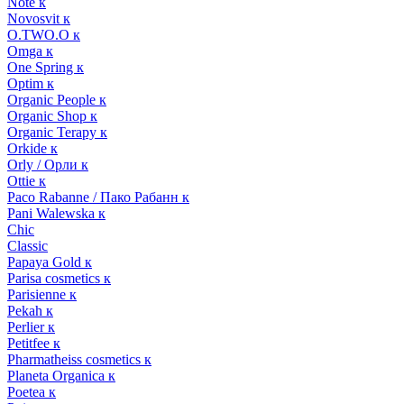
Note к
Novosvit к
O.TWO.O к
Omga к
One Spring к
Optim к
Organic People к
Organic Shop к
Organic Terapy к
Orkide к
Orly / Орли к
Ottie к
Paco Rabanne / Пако Рабанн к
Pani Walewska к
Chic
Classic
Papaya Gold к
Parisa cosmetics к
Parisienne к
Pekah к
Perlier к
Petitfee к
Pharmatheiss cosmetics к
Planeta Organica к
Poetea к