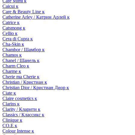
Cafe Mimi к
Caicui к
Care & Beauty Line к
Catherine Arley / Катрин Арлей к
Catrice к
Catsmong к
Cellio к
Cera di Cupra к
Cha-Skin к
Chambor / Шамбор к
Chamos к
Chanel / Шанель к
Charm Cleo к
Charme к
Cherie ma Cherie к
Christian / Кристиан к
Christian Dior / Кристиан Диор к
Ciate к
Claire cosmetics к
Clarins к
Clarity / Кларити к
Classics / Классикс к
Clinique к
CO.E к
Colour Intense к