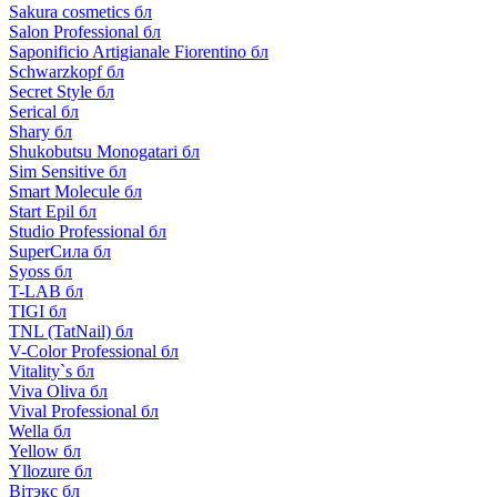
Sakura cosmetics бл
Salon Professional бл
Saponificio Artigianale Fiorentino бл
Schwarzkopf бл
Secret Style бл
Serical бл
Shary бл
Shukobutsu Monogatari бл
Sim Sensitive бл
Smart Molecule бл
Start Epil бл
Studio Professional бл
SuperСила бл
Syoss бл
T-LAB бл
TIGI бл
TNL (TatNail) бл
V-Color Professional бл
Vitality`s бл
Viva Oliva бл
Vival Professional бл
Wella бл
Yellow бл
Yllozure бл
Вiтэкс бл