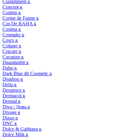
Compliment к
Concept к
Corimo к
Corine de Farme к
Cos De BAHA к
Cosima к
Cosmake к
Cosrx к
Cottage к
Cracare к
Cucunzn к
Daandanbit к
Dabo к
Dark Blue db Cosmetic к
Dearboo к
Delia к
Deoproce к
Dermacol к
Dermal к
Diva / Дива к
Divage к
Dizao к
DNC к
Dolce & Gabbana к
Dolce Milk к