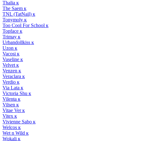
Thalia к
The Saem к
TNL (TatNail) к
Tonymoly к
Too Cool For School к
Topface к
Trimay к
Urbandollkiss к
Uzon к
Vacosi к
Vaseline к
Velvet к
Venzen к
Veraclara к
Verdio к
Via Lata к
Victoria Shu к
Vilenta к
Vilsen к
Vitae Ver к
Vitex к
Vivienne Sabo к
Welcos к
Wet n Wild к
Wokali к