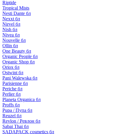
Riptide
Tropical Mists
Nesti Dante бл
Nexxt бл
Nirvel бл
Nish бл
Nivea бл
Nouvelle бл
Ollin бл
One Beauty бл
Organic People бл
Organic Shop бл
Oriox бл
Ostwint бл
Pani Walewska бл
Parisienne бл
Periche бл
Perlier бл
Planeta Organica бл
Proffs бл
Pupa / Пупа бл
Reuzel бл
Revlon / Ревлон бл
Sabai Thai бл
SADAPACK cosmetics бл