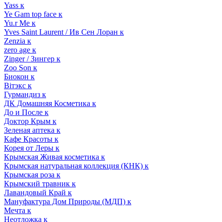
Yass к
Ye Gam top face к
Yu.r Me к
Yves Saint Laurent / Ив Сен Лоран к
Zenzia к
zero age к
Zinger / Зингер к
Zoo Son к
Биокон к
Вiтэкс к
Гурмандиз к
ДК Домашняя Косметика к
До и После к
Доктор Крым к
Зеленая аптека к
Кафе Красоты к
Корея от Леры к
Крымская Живая косметика к
Крымская натуральная коллекция (КНК) к
Крымская роза к
Крымский травник к
Лавандовый Край к
Мануфактура Дом Природы (МДП) к
Мечта к
Неотложка к