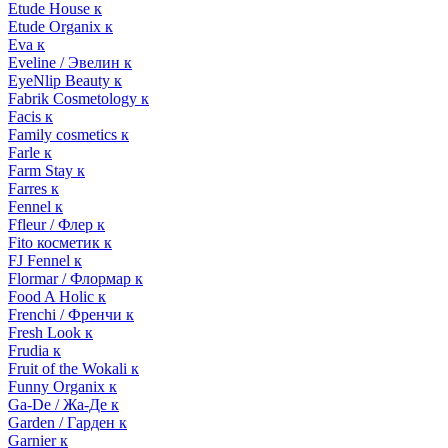
Etude House к
Etude Organix к
Eva к
Eveline / Эвелин к
EyeNlip Beauty к
Fabrik Cosmetology к
Facis к
Family cosmetics к
Farle к
Farm Stay к
Farres к
Fennel к
Ffleur / Флер к
Fito косметик к
FJ Fennel к
Flormar / Флормар к
Food A Holic к
Frenchi / Френчи к
Fresh Look к
Frudia к
Fruit of the Wokali к
Funny Organix к
Ga-De / Жа-Де к
Garden / Гарден к
Garnier к