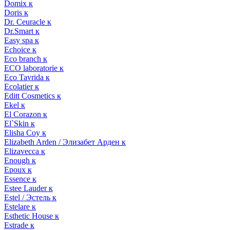
Domix к
Doris к
Dr. Ceuracle к
Dr.Smart к
Easy spa к
Echoice к
Eco branch к
ECO laboratorie к
Eco Tavrida к
Ecolatier к
Editt Cosmetics к
Ekel к
El Corazon к
El`Skin к
Elisha Coy к
Elizabeth Arden / Элизабет Арден к
Elizavecca к
Enough к
Epoux к
Essence к
Estee Lauder к
Estel / Эстель к
Estelare к
Esthetic House к
Estrade к