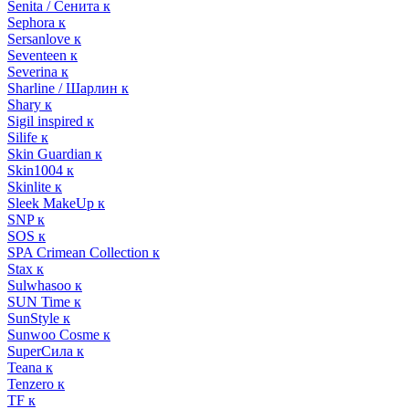
Senita / Сенита к
Sephora к
Sersanlove к
Seventeen к
Severina к
Sharline / Шарлин к
Shary к
Sigil inspired к
Silife к
Skin Guardian к
Skin1004 к
Skinlite к
Sleek MakeUp к
SNP к
SOS к
SPA Crimean Collection к
Stax к
Sulwhasoo к
SUN Time к
SunStyle к
Sunwoo Cosme к
SuperСила к
Teana к
Tenzero к
TF к