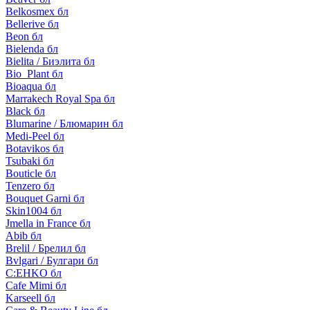
Belkosmex бл
Bellerive бл
Beon бл
Bielenda бл
Bielita / Биэлита бл
Bio_Plant бл
Bioaqua бл
Marrakech Royal Spa бл
Black бл
Blumarine / Блюмарин бл
Medi-Peel бл
Botavikos бл
Tsubaki бл
Bouticle бл
Tenzero бл
Bouquet Garni бл
Skin1004 бл
Jmella in France бл
Abib бл
Brelil / Брелил бл
Bvlgari / Булгари бл
C:EHKO бл
Cafe Mimi бл
Karseell бл