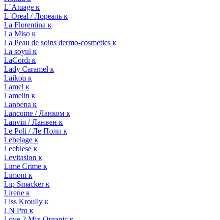
L`Atuage к
L`Oreal / Лореаль к
La Florentina к
La Miso к
La Peau de soins dermo-cosmetics к
La soyul к
LaCordi к
Lady Caramel к
Laikou к
Lamel к
Lamelin к
Lanbena к
Lancome / Ланком к
Lanvin / Ланвен к
Le Poli / Ле Поли к
Lebelage к
Leeblese к
Levitasion к
Lime Crime к
Limoni к
Lip Smacker к
Lirene к
Liss Kroully к
LN Pro к
Love 2 Mix Organic к