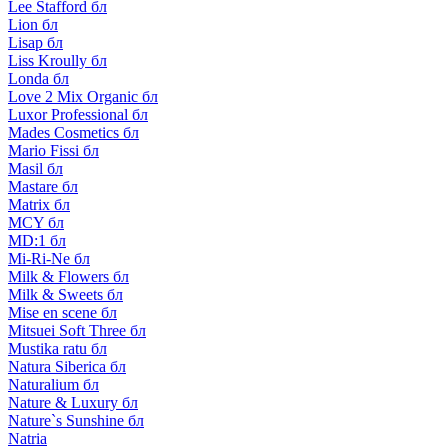
Lee Stafford бл
Lion бл
Lisap бл
Liss Kroully бл
Londa бл
Love 2 Mix Organic бл
Luxor Professional бл
Mades Cosmetics бл
Mario Fissi бл
Masil бл
Mastare бл
Matrix бл
MCY бл
MD:1 бл
Mi-Ri-Ne бл
Milk & Flowers бл
Milk & Sweets бл
Mise en scene бл
Mitsuei Soft Three бл
Mustika ratu бл
Natura Siberica бл
Naturalium бл
Nature & Luxury бл
Nature`s Sunshine бл
Natria