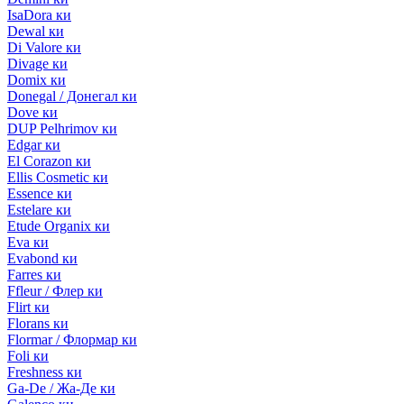
IsaDora ки
Dewal ки
Di Valore ки
Divage ки
Domix ки
Donegal / Донегал ки
Dove ки
DUP Pelhrimov ки
Edgar ки
El Corazon ки
Ellis Cosmetic ки
Essence ки
Estelare ки
Etude Organix ки
Eva ки
Evabond ки
Farres ки
Ffleur / Флер ки
Flirt ки
Florans ки
Flormar / Флормар ки
Foli ки
Freshness ки
Ga-De / Жа-Де ки