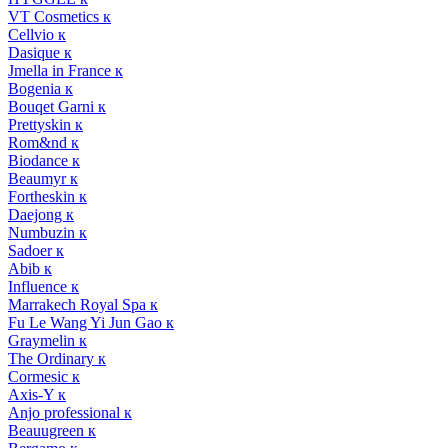
VT Cosmetics к
Cellvio к
Dasique к
Jmella in France к
Bogenia к
Bouqet Garni к
Prettyskin к
Rom&nd к
Biodance к
Beaumyr к
Fortheskin к
Daejong к
Numbuzin к
Sadoer к
Abib к
Influence к
Marrakech Royal Spa к
Fu Le Wang Yi Jun Gao к
Graymelin к
The Ordinary к
Cormesic к
Axis-Y к
Anjo professional к
Beauugreen к