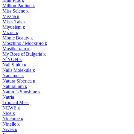
Milk Plus к
Million Pauline к
Miss Selene к
Missha к
Misss Tais к
Miyueleni к
Mizon к
Monic Beauty к
Moschino / Москино к
Mustika ratu к
My Rose of Bulgaria к
N`YON к
Nail Smith к
Nails Molekula к
Nanamus к
Natura Siberica к
Naturalium к
Nature`s Sunshine к
Natria
Tropical Mists
NEWE к
Nice к
Nincome к
Ninelle к
Nivea к