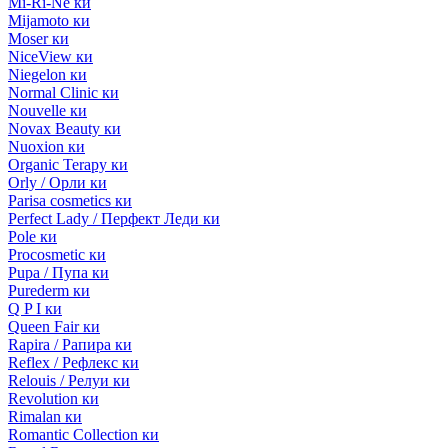
Mi-Ri-Ne ки
Mijamoto ки
Moser ки
NiceView ки
Niegelon ки
Normal Clinic ки
Nouvelle ки
Novax Beauty ки
Nuoxion ки
Organic Terapy ки
Orly / Орли ки
Parisa cosmetics ки
Perfect Lady / Перфект Леди ки
Pole ки
Procosmetic ки
Pupa / Пупа ки
Purederm ки
Q P I ки
Queen Fair ки
Rapira / Рапира ки
Reflex / Рефлекс ки
Relouis / Релуи ки
Revolution ки
Rimalan ки
Romantic Collection ки