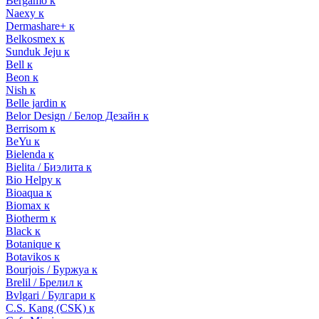
Bergamo к
Naexy к
Dermashare+ к
Belkosmex к
Sunduk Jeju к
Bell к
Beon к
Nish к
Belle jardin к
Belor Design / Белор Дезайн к
Berrisom к
BeYu к
Bielenda к
Bielita / Биэлита к
Bio Helpy к
Bioaqua к
Biomax к
Biotherm к
Black к
Botanique к
Botavikos к
Bourjois / Буржуа к
Brelil / Брелил к
Bvlgari / Булгари к
C.S. Kang (CSK) к