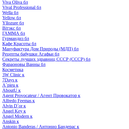
Viva Oliva бл
Vival Professional бл
Wella бл
Yellow бл
Yllozure бл
Вiтэкс бл
ГАММА бл
Гурмандиз бл
Кафе Красоты бл
Мануфактура Дом Природы (МДП) бл
Рецепты бабушки Агафьи бл
Секреты лучших здравниц СССР (СССР) бл
Фараоновы Ванны бл
Косметика
3W Clinic к
7Days к
A`pieu к
AboutU к
Agent Provocateur / Агент Провокатор к
Alfredo Feemas к
Alvin D`or к
Angel Key к
Angel Modern к
Anskin к
Antonio Banderas / Антонио Бандерас к