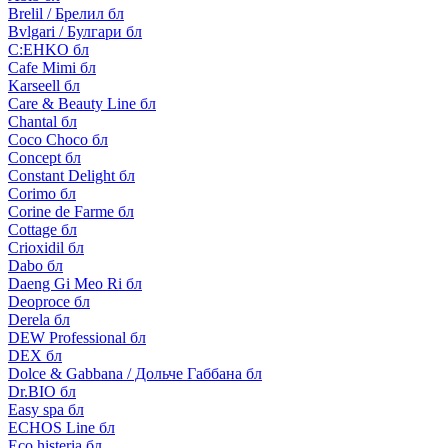
Brelil / Брелил бл
Bvlgari / Булгари бл
C:EHKO бл
Cafe Mimi бл
Karseell бл
Care & Beauty Line бл
Chantal бл
Coco Choco бл
Concept бл
Constant Delight бл
Corimo бл
Corine de Farme бл
Cottage бл
Crioxidil бл
Dabo бл
Daeng Gi Meo Ri бл
Deoproce бл
Derela бл
DEW Professional бл
DEX бл
Dolce & Gabbana / Дольче Габбана бл
Dr.BIO бл
Easy spa бл
ECHOS Line бл
Eco histeria бл