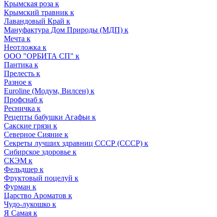
Крымская роза к
Крымский травник к
Лавандовый Край к
Мануфактура Дом Природы (МДП) к
Мечта к
Неотложка к
ООО "ОРБИТА СП" к
Пантика к
Прелесть к
Разное к
Euroline (Модум, Вилсен) к
Профснаб к
Ресничка к
Рецепты бабушки Агафьи к
Сакские грязи к
Северное Сияние к
Секреты лучших здравниц СССР (СССР) к
Сибирское здоровье к
СКЭМ к
Фельдшер к
Фруктовый поцелуй к
Фурман к
Царство Ароматов к
Чудо-лукошко к
Я Самая к