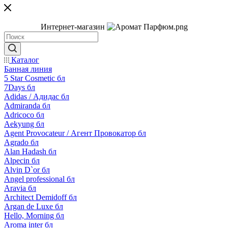
Интернет-магазин
Каталог
Банная линия
5 Star Cosmetic бл
7Days бл
Adidas / Адидас бл
Admiranda бл
Adricoco бл
Aekyung бл
Agent Provocateur / Агент Провокатор бл
Agrado бл
Alan Hadash бл
Alpecin бл
Alvin D`or бл
Angel professional бл
Aravia бл
Architect Demidoff бл
Argan de Luxe бл
Hello, Morning бл
Aroma inter бл