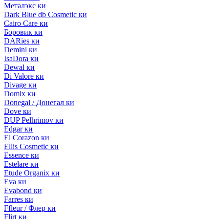
Металэкс ки
Dark Blue db Cosmetic ки
Cairo Care ки
Боровик ки
DARies ки
Demini ки
IsaDora ки
Dewal ки
Di Valore ки
Divage ки
Domix ки
Donegal / Донегал ки
Dove ки
DUP Pelhrimov ки
Edgar ки
El Corazon ки
Ellis Cosmetic ки
Essence ки
Estelare ки
Etude Organix ки
Eva ки
Evabond ки
Farres ки
Ffleur / Флер ки
Flirt ки