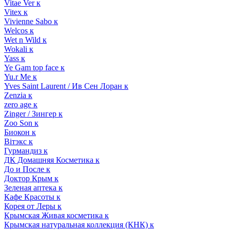
Vitae Ver к
Vitex к
Vivienne Sabo к
Welcos к
Wet n Wild к
Wokali к
Yass к
Ye Gam top face к
Yu.r Me к
Yves Saint Laurent / Ив Сен Лоран к
Zenzia к
zero age к
Zinger / Зингер к
Zoo Son к
Биокон к
Вiтэкс к
Гурмандиз к
ДК Домашняя Косметика к
До и После к
Доктор Крым к
Зеленая аптека к
Кафе Красоты к
Корея от Леры к
Крымская Живая косметика к
Крымская натуральная коллекция (КНК) к