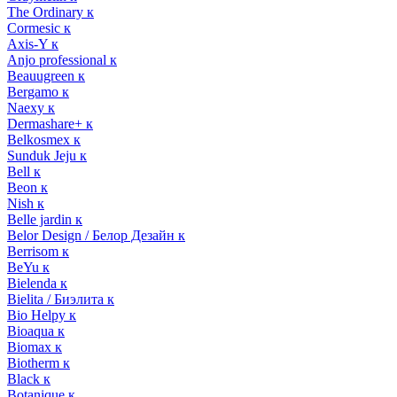
The Ordinary к
Cormesic к
Axis-Y к
Anjo professional к
Beauugreen к
Bergamo к
Naexy к
Dermashare+ к
Belkosmex к
Sunduk Jeju к
Bell к
Beon к
Nish к
Belle jardin к
Belor Design / Белор Дезайн к
Berrisom к
BeYu к
Bielenda к
Bielita / Биэлита к
Bio Helpy к
Bioaqua к
Biomax к
Biotherm к
Black к
Botanique к