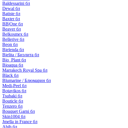
Baldessarini бл
Dewal бл
Batiste бл
Baxter бл
BB|One бл
Beaver бл
Belkosmex бл
Bellerive бл
Beon бл
Bielenda бл
Bielita / Биэлита бл
Bio_Plant бл
Bioaqua бл
Marrakech Royal Spa бл
Black бл
Blumarine / Блюмарин бл
Medi-Peel бл
Botavikos бл
Tsubaki бл
Bouticle бл
Tenzero бл
Bouquet Garni бл
Skin1004 бл
Jmella in France бл
Abib бл