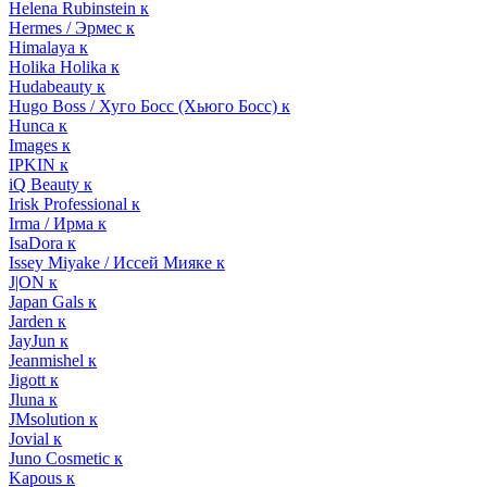
Helena Rubinstein к
Hermes / Эрмес к
Himalaya к
Holika Holika к
Hudabeauty к
Hugo Boss / Хуго Босс (Хьюго Босс) к
Hunca к
Images к
IPKIN к
iQ Beauty к
Irisk Professional к
Irma / Ирма к
IsaDora к
Issey Miyake / Иссей Мияке к
J|ON к
Japan Gals к
Jarden к
JayJun к
Jeanmishel к
Jigott к
Jluna к
JMsolution к
Jovial к
Juno Cosmetic к
Kapous к