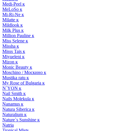
Medi-Peel к
MeLoSo к
Mi-Ri-Ne к
Milatte к
Mildlook к
Milk Plus к
Million Pauline к
Miss Selene к
Missha к
Misss Tais к
Miyueleni к
Mizon к
Monic Beauty к
Moschino / Москино к
Mustika ratu к
My Rose of Bulgaria к
N`YON к
Nail Smith к
Nails Molekula к
Nanamus к
Natura Siberica к
Naturalium к
Nature`s Sunshine к
Natria
Tropical Mists