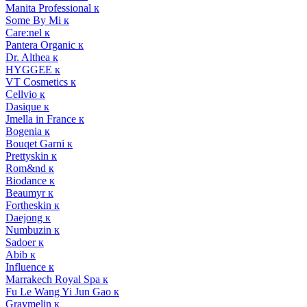
Manita Professional к
Some By Mi к
Care:nel к
Pantera Organic к
Dr. Althea к
HYGGEE к
VT Cosmetics к
Cellvio к
Dasique к
Jmella in France к
Bogenia к
Bouqet Garni к
Prettyskin к
Rom&nd к
Biodance к
Beaumyr к
Fortheskin к
Daejong к
Numbuzin к
Sadoer к
Abib к
Influence к
Marrakech Royal Spa к
Fu Le Wang Yi Jun Gao к
Graymelin к