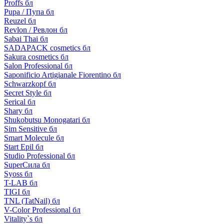
Proffs бл
Pupa / Пупа бл
Reuzel бл
Revlon / Ревлон бл
Sabai Thai бл
SADAPACK cosmetics бл
Sakura cosmetics бл
Salon Professional бл
Saponificio Artigianale Fiorentino бл
Schwarzkopf бл
Secret Style бл
Serical бл
Shary бл
Shukobutsu Monogatari бл
Sim Sensitive бл
Smart Molecule бл
Start Epil бл
Studio Professional бл
SuperСила бл
Syoss бл
T-LAB бл
TIGI бл
TNL (TatNail) бл
V-Color Professional бл
Vitality`s бл