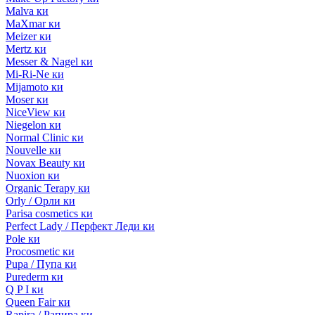
Malva ки
MaXmar ки
Meizer ки
Mertz ки
Messer & Nagel ки
Mi-Ri-Ne ки
Mijamoto ки
Moser ки
NiceView ки
Niegelon ки
Normal Clinic ки
Nouvelle ки
Novax Beauty ки
Nuoxion ки
Organic Terapy ки
Orly / Орли ки
Parisa cosmetics ки
Perfect Lady / Перфект Леди ки
Pole ки
Procosmetic ки
Pupa / Пупа ки
Purederm ки
Q P I ки
Queen Fair ки
Rapira / Рапира ки