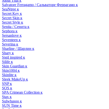
Sabai Thai к
Salvatore Ferragamo / Сальваторе Феррагамо к
SeaNtree к
Secret Key к
Secret Skin к
Secret Style к
Senita / Сенита к
Sephora к
Sersanlove к
Seventeen к
Severina к
Sharline / Шарлин к
Shary к
Sigil inspired к
Silife к
Skin Guardian к
Skin1004 к
Skinlite к
Sleek MakeUp к
SNP к
SOS к
SPA Crimean Collection к
Stax к
Sulwhasoo к
SUN Time к