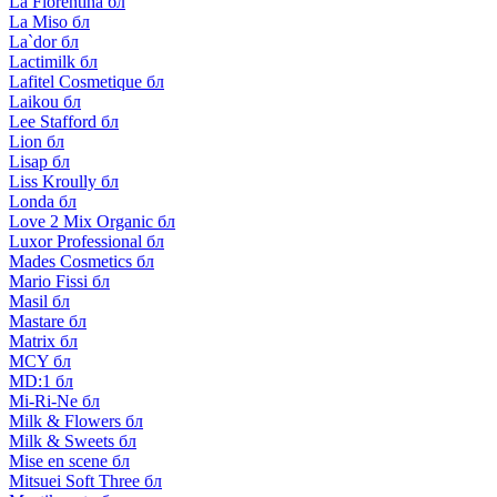
La Florentina бл
La Miso бл
La`dor бл
Lactimilk бл
Lafitel Cosmetique бл
Laikou бл
Lee Stafford бл
Lion бл
Lisap бл
Liss Kroully бл
Londa бл
Love 2 Mix Organic бл
Luxor Professional бл
Mades Cosmetics бл
Mario Fissi бл
Masil бл
Mastare бл
Matrix бл
MCY бл
MD:1 бл
Mi-Ri-Ne бл
Milk & Flowers бл
Milk & Sweets бл
Mise en scene бл
Mitsuei Soft Three бл