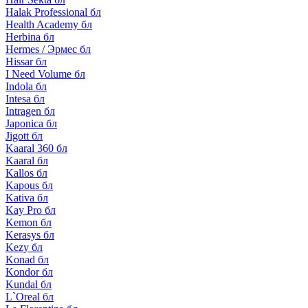
Halak Professional бл
Health Academy бл
Herbina бл
Hermes / Эрмес бл
Hissar бл
I Need Volume бл
Indola бл
Intesa бл
Intragen бл
Japonica бл
Jigott бл
Kaaral 360 бл
Kaaral бл
Kallos бл
Kapous бл
Kativa бл
Kay Pro бл
Kemon бл
Kerasys бл
Kezy бл
Konad бл
Kondor бл
Kundal бл
L`Oreal бл