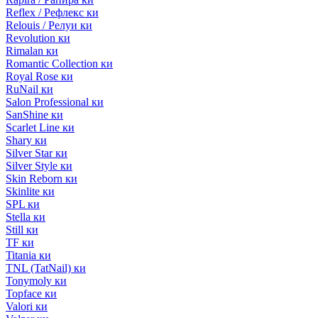
Reflex / Рефлекс ки
Relouis / Релуи ки
Revolution ки
Rimalan ки
Romantic Collection ки
Royal Rose ки
RuNail ки
Salon Professional ки
SanShine ки
Scarlet Line ки
Shary ки
Silver Star ки
Silver Style ки
Skin Reborn ки
Skinlite ки
SPL ки
Stella ки
Still ки
TF ки
Titania ки
TNL (TatNail) ки
Tonymoly ки
Topface ки
Valori ки