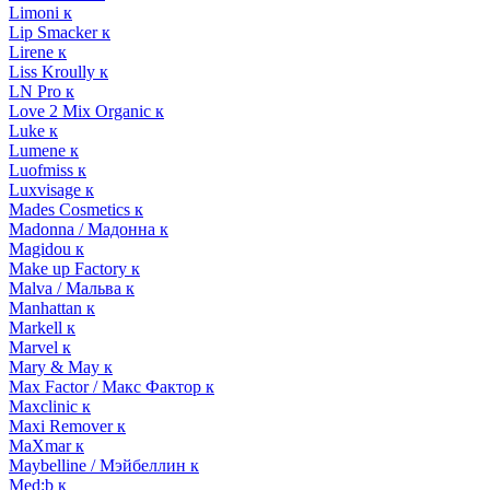
Limoni к
Lip Smacker к
Lirene к
Liss Kroully к
LN Pro к
Love 2 Mix Organic к
Luke к
Lumene к
Luofmiss к
Luxvisage к
Mades Cosmetics к
Madonna / Мадонна к
Magidou к
Make up Factory к
Malva / Мальва к
Manhattan к
Markell к
Marvel к
Mary & May к
Max Factor / Макс Фактор к
Maxclinic к
Maxi Remover к
MaXmar к
Maybelline / Мэйбеллин к
Med:b к