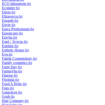
ECO laboratorie бл
Ecolatier бл
Eleon бл
Elizavecca бл
Enough бл
Envie бл
Epica Professional бл
Epsom.pro бл
Erayba бл
Estel / Эстель бл
Estelare бл
Esthetic House бл
Eva бл
Fabrik Cosmetology бл
Family cosmetics бл
Farm Stay бл
FarmaVita бл
Finesse бл
Florinda бл
Food A Holic бл
Funs бл
Galacticos бл
Gosh бл
Hair Company бл
Hair Sekta бл