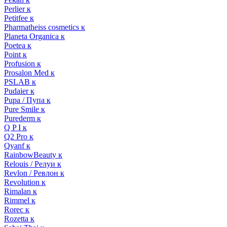
Perlier к
Petitfee к
Pharmatheiss cosmetics к
Planeta Organica к
Poetea к
Point к
Profusion к
Prosalon Med к
PSLAB к
Pudaier к
Pupa / Пупа к
Pure Smile к
Purederm к
Q P I к
Q2 Pro к
Qyanf к
RainbowBeauty к
Relouis / Релуи к
Revlon / Ревлон к
Revolution к
Rimalan к
Rimmel к
Rorec к
Rozetta к