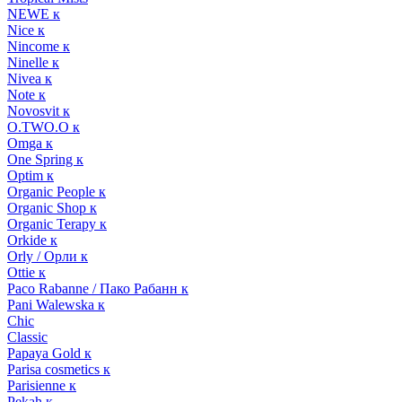
NEWE к
Nice к
Nincome к
Ninelle к
Nivea к
Note к
Novosvit к
O.TWO.O к
Omga к
One Spring к
Optim к
Organic People к
Organic Shop к
Organic Terapy к
Orkide к
Orly / Орли к
Ottie к
Paco Rabanne / Пако Рабанн к
Pani Walewska к
Chic
Classic
Papaya Gold к
Parisa cosmetics к
Parisienne к
Pekah к