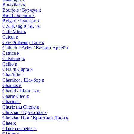
Botavikos к
Bourjois / Буржуа к
Brelil / Брелил к
Bvlgari / Булгари к
C.S. Kang (CSK) к
Cafe Mimi к
Caicui к
Care & Beauty Line к
Catherine Arley / Катрин Арлей к
Catrice к
Catsmong к
Cellio к
Cera di Cupra к
Cha-Skin к
Chambor / Шамбор к
Chamos к
Chanel / Шанель к
Charm Cleo к
Charme к
Cherie ma Cherie к
Christian / Кристиан к
Christian Dior / Кристиан Диор к
Ciate к
Claire cosmetics к
Clarins к