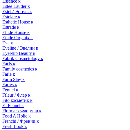
Essence к
Estee Lauder к
Estel / Эстель к
Estelare к
Esthetic House к
Estrade к
Etude House к
Etude Organix к
Eva к
Eveline / Эвелин к
EyeNlip Beauty к
Fabrik Cosmetology к
Facis к
Family cosmetics к
Farle к
Farm Stay к
Farres к
Fennel к
Ffleur / Флер к
Fito косметик к
FJ Fennel к
Flormar / Флормар к
Food A Holic к
Frenchi / Френчи к
Fresh Look к