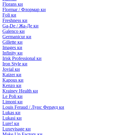
Florans ки
Flormar / Флормар ки
Foli ки
Freshness ки
Ga-De / Жа-Де ки
Galenco ки
Germanicur ки
Gillette ки
Images ки
Infinity ки
Irisk Professional ки
Iron Style ки
Jovial ки
Kaizer ки
Kapous ки
Kenzo ки
Krainev Health ки
Le Poli ки
Limoni ки
Louis Feraud / Луис Ферауд ки
Lukas ки
Lukasi ки
Lure! ки
Luxevisage ки
Make Up Factory ки