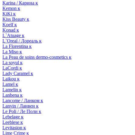
Karina / Карина к
Kemon к
KiKi к
Kiss Beauty к
Koelf к
Konad к
L`Atuage к
L`Oreal / Лореаль к
La Florentina к
La Miso к
La Peau de soins dermo-cosmetics к
La soyul к
LaCordi к
Lady Caramel к
Laikou к
Lamel к
Lamelin к
Lanbena к
Lancome / Ланком к
Lanvin / Ланвен к
Le Poli / Ле Поли к
Lebelage к
Leeblese к
Levitasion к
Lime Crime к