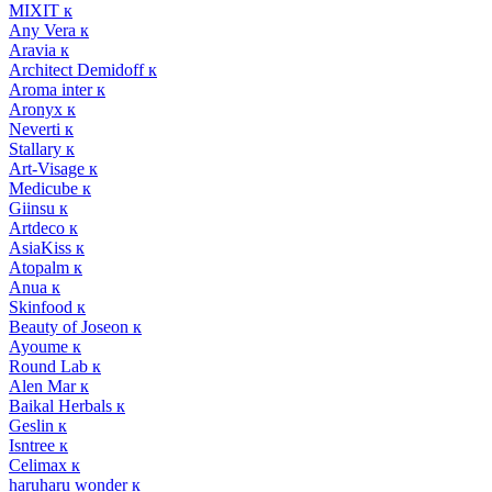
MIXIT к
Any Vera к
Aravia к
Architect Demidoff к
Aroma inter к
Aronyx к
Neverti к
Stallary к
Art-Visage к
Medicube к
Giinsu к
Artdeco к
AsiaKiss к
Atopalm к
Anua к
Skinfood к
Beauty of Joseon к
Ayoume к
Round Lab к
Alen Mar к
Baikal Herbals к
Geslin к
Isntree к
Celimax к
haruharu wonder к