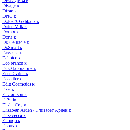
Diva / Дива к
Divage к
Dizao к
DNC к
Dolce & Gabbana к
Dolce Milk к
Domix к
Doris к
Dr. Ceuracle к
Dr.Smart к
Easy spa к
Echoice к
Eco branch к
ECO laboratorie к
Eco Tavrida к
Ecolatier к
Editt Cosmetics к
Ekel к
El Corazon к
El`Skin к
Elisha Coy к
Elizabeth Arden / Элизабет Арден к
Elizavecca к
Enough к
Epoux к