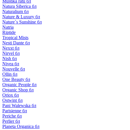
Mustika ratu бл
Natura Siberica бл
Naturalium бл
Nature & Luxury бл
Nature`s Sunshine бл
Natria
Riptide
Tropical Mists
Nesti Dante бл
Nexxt бл
Nirvel бл
Nish бл
Nivea бл
Nouvelle бл
Ollin бл
One Beauty бл
Organic People бл
Organic Shop бл
Oriox бл
Ostwint бл
Pani Walewska бл
Parisienne бл
Periche бл
Perlier бл
Planeta Organica бл