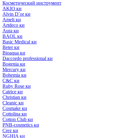
Косметический инструмент
AKIO ки
Alvin D`or ки
Ameli ки
Artdeco ки
Aura ки
BAOL ки
Basic Medical ки
Beter ки
Bioaqua ки
Daccordo professional ки
Bogenia ки
Mercury ки
Bohemia ки
C&C ки
Ruby Rose ки
Catrice ки
Christian ки
Cleanic ки
Cosmake ки
Cottolina ки
Cotton Club ки
PNB-cosmetics ки
Crez ки
NGHIA ки