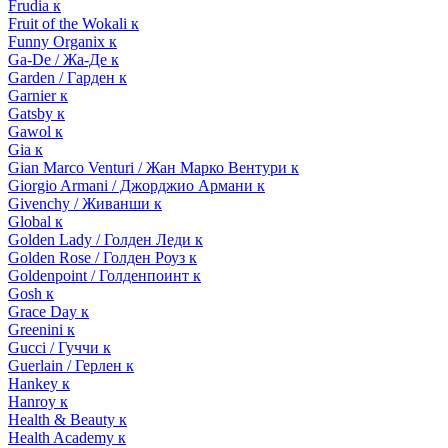
Frudia к
Fruit of the Wokali к
Funny Organix к
Ga-De / Жа-Де к
Garden / Гарден к
Garnier к
Gatsby к
Gawol к
Gia к
Gian Marco Venturi / Жан Марко Вентури к
Giorgio Armani / Джорджио Армани к
Givenchy / Живанши к
Global к
Golden Lady / Голден Леди к
Golden Rose / Голден Роуз к
Goldenpoint / Голденпоинт к
Gosh к
Grace Day к
Greenini к
Gucci / Гуччи к
Guerlain / Герлен к
Hankey к
Hanroy к
Health & Beauty к
Health Academy к