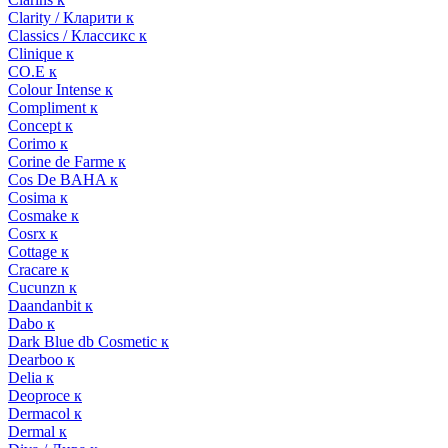
Clarity / Кларити к
Classics / Классикс к
Clinique к
CO.E к
Colour Intense к
Compliment к
Concept к
Corimo к
Corine de Farme к
Cos De BAHA к
Cosima к
Cosmake к
Cosrx к
Cottage к
Cracare к
Cucunzn к
Daandanbit к
Dabo к
Dark Blue db Cosmetic к
Dearboo к
Delia к
Deoproce к
Dermacol к
Dermal к