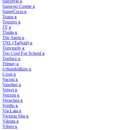
SunStyle к
Sunwoo Cosme к
SuperСила к
Teana к
Tenzero к
TF к
Thalia к
The Saem к
TNL (TatNail) к
Tonymoly к
Too Cool For School к
Topface к
Trimay к
Urbandollkiss к
Uzon к
Vacosi к
Vaseline к
Velvet к
Venzen к
Veraclara к
Verdio к
Via Lata к
Victoria Shu к
Vilenta к
Vilsen к