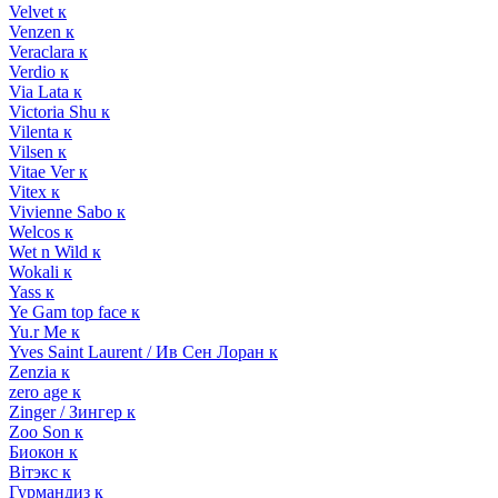
Velvet к
Venzen к
Veraclara к
Verdio к
Via Lata к
Victoria Shu к
Vilenta к
Vilsen к
Vitae Ver к
Vitex к
Vivienne Sabo к
Welcos к
Wet n Wild к
Wokali к
Yass к
Ye Gam top face к
Yu.r Me к
Yves Saint Laurent / Ив Сен Лоран к
Zenzia к
zero age к
Zinger / Зингер к
Zoo Son к
Биокон к
Вiтэкс к
Гурмандиз к