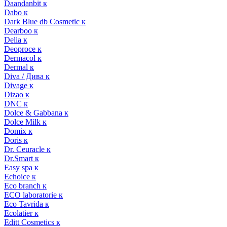
Daandanbit к
Dabo к
Dark Blue db Cosmetic к
Dearboo к
Delia к
Deoproce к
Dermacol к
Dermal к
Diva / Дива к
Divage к
Dizao к
DNC к
Dolce & Gabbana к
Dolce Milk к
Domix к
Doris к
Dr. Ceuracle к
Dr.Smart к
Easy spa к
Echoice к
Eco branch к
ECO laboratorie к
Eco Tavrida к
Ecolatier к
Editt Cosmetics к