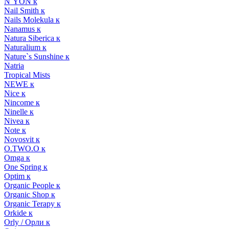
N`YON к
Nail Smith к
Nails Molekula к
Nanamus к
Natura Siberica к
Naturalium к
Nature`s Sunshine к
Natria
Tropical Mists
NEWE к
Nice к
Nincome к
Ninelle к
Nivea к
Note к
Novosvit к
O.TWO.O к
Omga к
One Spring к
Optim к
Organic People к
Organic Shop к
Organic Terapy к
Orkide к
Orly / Орли к