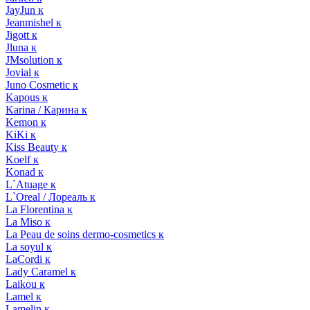
JayJun к
Jeanmishel к
Jigott к
Jluna к
JMsolution к
Jovial к
Juno Cosmetic к
Kapous к
Karina / Карина к
Kemon к
KiKi к
Kiss Beauty к
Koelf к
Konad к
L`Atuage к
L`Oreal / Лореаль к
La Florentina к
La Miso к
La Peau de soins dermo-cosmetics к
La soyul к
LaCordi к
Lady Caramel к
Laikou к
Lamel к
Lamelin к