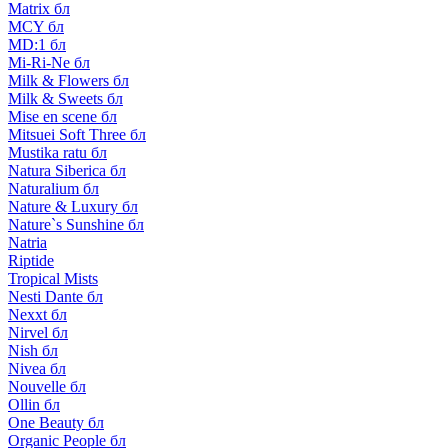
Matrix бл
MCY бл
MD:1 бл
Mi-Ri-Ne бл
Milk & Flowers бл
Milk & Sweets бл
Mise en scene бл
Mitsuei Soft Three бл
Mustika ratu бл
Natura Siberica бл
Naturalium бл
Nature & Luxury бл
Nature`s Sunshine бл
Natria
Riptide
Tropical Mists
Nesti Dante бл
Nexxt бл
Nirvel бл
Nish бл
Nivea бл
Nouvelle бл
Ollin бл
One Beauty бл
Organic People бл