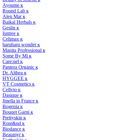
Ayoume к
Round Lab к
Alen Mar к
Baikal Herbals к
Geslin к
Isntree к
Celimax к
haruharu wonder к
Manita Professional к
Some By Mi к
Care:nel к
Pantera Organic к
Dr. Althea к
HYGGEE к
VT Cosmetics к
Cellvio к
Dasique к
Jmella in France к
Bogenia к
Bouqet Garni к
Prettyskin к
Rom&nd к
Biodance к
Beaumyr к