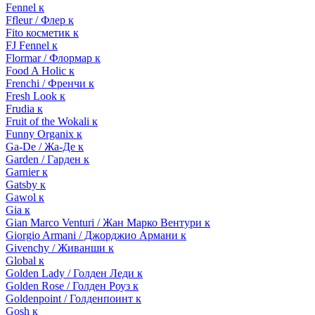
Fennel к
Ffleur / Флер к
Fito косметик к
FJ Fennel к
Flormar / Флормар к
Food A Holic к
Frenchi / Френчи к
Fresh Look к
Frudia к
Fruit of the Wokali к
Funny Organix к
Ga-De / Жа-Де к
Garden / Гарден к
Garnier к
Gatsby к
Gawol к
Gia к
Gian Marco Venturi / Жан Марко Вентури к
Giorgio Armani / Джорджио Армани к
Givenchy / Живанши к
Global к
Golden Lady / Голден Леди к
Golden Rose / Голден Роуз к
Goldenpoint / Голденпоинт к
Gosh к