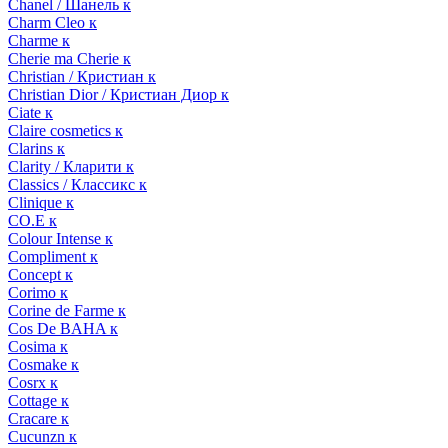
Chanel / Шанель к
Charm Cleo к
Charme к
Cherie ma Cherie к
Christian / Кристиан к
Christian Dior / Кристиан Диор к
Ciate к
Claire cosmetics к
Clarins к
Clarity / Кларити к
Classics / Классикс к
Clinique к
CO.E к
Colour Intense к
Compliment к
Concept к
Corimo к
Corine de Farme к
Cos De BAHA к
Cosima к
Cosmake к
Cosrx к
Cottage к
Cracare к
Cucunzn к