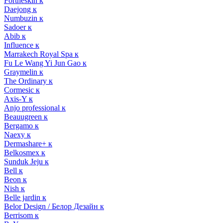
Fortheskin к
Daejong к
Numbuzin к
Sadoer к
Abib к
Influence к
Marrakech Royal Spa к
Fu Le Wang Yi Jun Gao к
Graymelin к
The Ordinary к
Cormesic к
Axis-Y к
Anjo professional к
Beauugreen к
Bergamo к
Naexy к
Dermashare+ к
Belkosmex к
Sunduk Jeju к
Bell к
Beon к
Nish к
Belle jardin к
Belor Design / Белор Дезайн к
Berrisom к