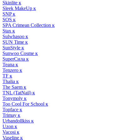
Skinlite к
Sleek MakeUp к
SNP к
SOS к
SPA Crimean Collection к
Stax к
Sulwhasoo к
SUN Time к
SunStyle к
Sunwoo Cosme к
SuperСила к
Teana к
Tenzero к
TF к
Thalia к
The Saem к
TNL (TatNail) к
Tonymoly к
Too Cool For School к
Topface к
Trimay к
Urbandollkiss к
Uzon к
Vacosi к
Vaseline к