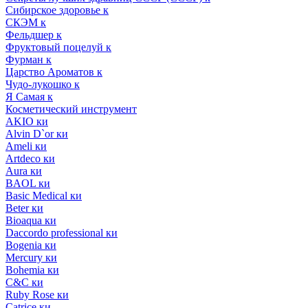
Сибирское здоровье к
СКЭМ к
Фельдшер к
Фруктовый поцелуй к
Фурман к
Царство Ароматов к
Чудо-лукошко к
Я Самая к
Косметический инструмент
AKIO ки
Alvin D`or ки
Ameli ки
Artdeco ки
Aura ки
BAOL ки
Basic Medical ки
Beter ки
Bioaqua ки
Daccordo professional ки
Bogenia ки
Mercury ки
Bohemia ки
C&C ки
Ruby Rose ки
Catrice ки