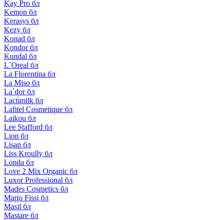
Kay Pro бл
Kemon бл
Kerasys бл
Kezy бл
Konad бл
Kondor бл
Kundal бл
L`Oreal бл
La Florentina бл
La Miso бл
La`dor бл
Lactimilk бл
Lafitel Cosmetique бл
Laikou бл
Lee Stafford бл
Lion бл
Lisap бл
Liss Kroully бл
Londa бл
Love 2 Mix Organic бл
Luxor Professional бл
Mades Cosmetics бл
Mario Fissi бл
Masil бл
Mastare бл