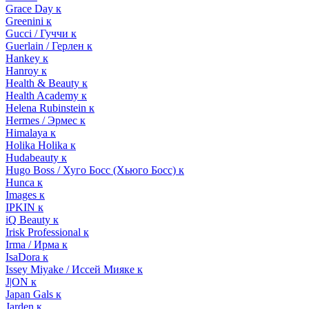
Grace Day к
Greenini к
Gucci / Гуччи к
Guerlain / Герлен к
Hankey к
Hanroy к
Health & Beauty к
Health Academy к
Helena Rubinstein к
Hermes / Эрмес к
Himalaya к
Holika Holika к
Hudabeauty к
Hugo Boss / Хуго Босс (Хьюго Босс) к
Hunca к
Images к
IPKIN к
iQ Beauty к
Irisk Professional к
Irma / Ирма к
IsaDora к
Issey Miyake / Иссей Мияке к
J|ON к
Japan Gals к
Jarden к