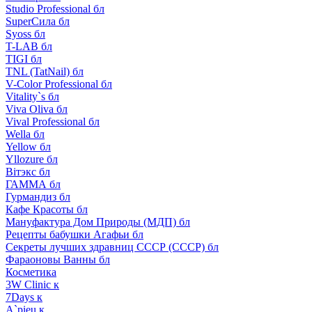
Studio Professional бл
SuperСила бл
Syoss бл
T-LAB бл
TIGI бл
TNL (TatNail) бл
V-Color Professional бл
Vitality`s бл
Viva Oliva бл
Vival Professional бл
Wella бл
Yellow бл
Yllozure бл
Вiтэкс бл
ГАММА бл
Гурмандиз бл
Кафе Красоты бл
Мануфактура Дом Природы (МДП) бл
Рецепты бабушки Агафьи бл
Секреты лучших здравниц СССР (СССР) бл
Фараоновы Ванны бл
Косметика
3W Clinic к
7Days к
A`pieu к