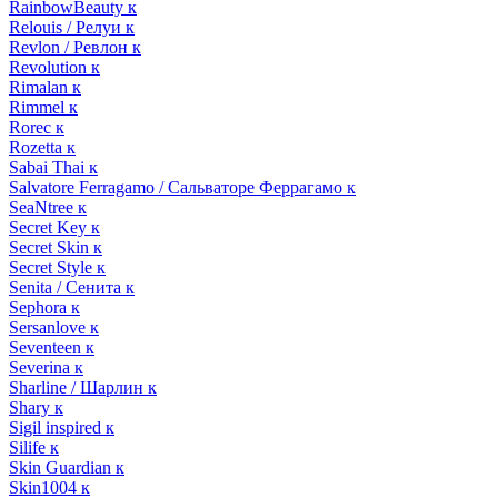
RainbowBeauty к
Relouis / Релуи к
Revlon / Ревлон к
Revolution к
Rimalan к
Rimmel к
Rorec к
Rozetta к
Sabai Thai к
Salvatore Ferragamo / Сальваторе Феррагамо к
SeaNtree к
Secret Key к
Secret Skin к
Secret Style к
Senita / Сенита к
Sephora к
Sersanlove к
Seventeen к
Severina к
Sharline / Шарлин к
Shary к
Sigil inspired к
Silife к
Skin Guardian к
Skin1004 к