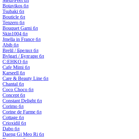
Medi-Peel бл
Botavikos бл
Tsubaki бл
Bouticle бл
Tenzero бл
Bouquet Garni бл
Skin1004 бл
Jmella in France бл
Abib бл
Brelil / Брелил бл
Bvlgari / Булгари бл
C:EHKO бл
Cafe Mimi бл
Karseell бл
Care & Beauty Line бл
Chantal бл
Coco Choco бл
Concept бл
Constant Delight бл
Corimo бл
Corine de Farme бл
Cottage бл
Crioxidil бл
Dabo бл
Daeng Gi Meo Ri бл