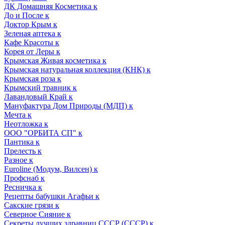
ДК Домашняя Косметика к
До и После к
Доктор Крым к
Зеленая аптека к
Кафе Красоты к
Корея от Леры к
Крымская Живая косметика к
Крымская натуральная коллекция (КНК) к
Крымская роза к
Крымский травник к
Лавандовый Край к
Мануфактура Дом Природы (МДП) к
Мечта к
Неотложка к
ООО "ОРБИТА СП" к
Пантика к
Прелесть к
Разное к
Euroline (Модум, Вилсен) к
Профснаб к
Ресничка к
Рецепты бабушки Агафьи к
Сакские грязи к
Северное Сияние к
Секреты лучших здравниц СССР (СССР) к