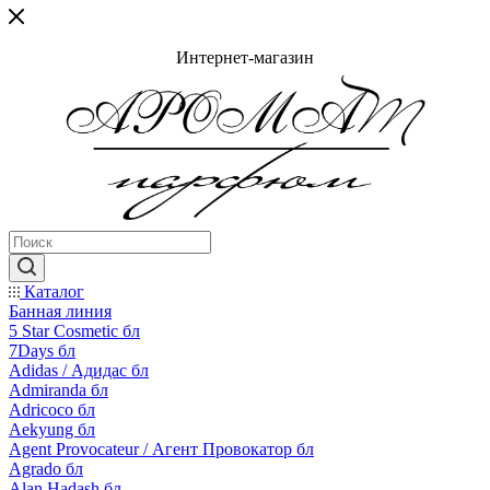
Интернет-магазин
Каталог
Банная линия
5 Star Cosmetic бл
7Days бл
Adidas / Адидас бл
Admiranda бл
Adricoco бл
Aekyung бл
Agent Provocateur / Агент Провокатор бл
Agrado бл
Alan Hadash бл