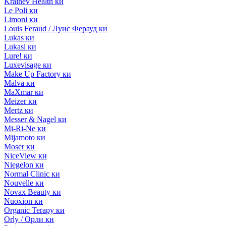
Krainev Health ки
Le Poli ки
Limoni ки
Louis Feraud / Луис Ферауд ки
Lukas ки
Lukasi ки
Lure! ки
Luxevisage ки
Make Up Factory ки
Malva ки
MaXmar ки
Meizer ки
Mertz ки
Messer & Nagel ки
Mi-Ri-Ne ки
Mijamoto ки
Moser ки
NiceView ки
Niegelon ки
Normal Clinic ки
Nouvelle ки
Novax Beauty ки
Nuoxion ки
Organic Terapy ки
Orly / Орли ки