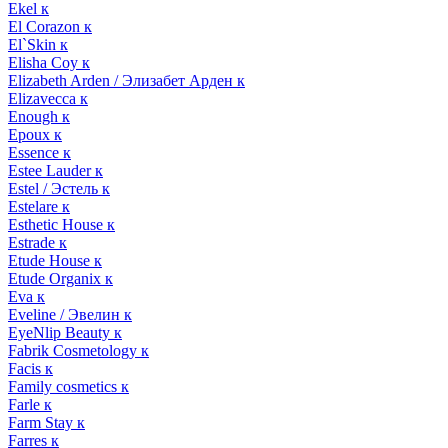
Ekel к
El Corazon к
El`Skin к
Elisha Coy к
Elizabeth Arden / Элизабет Арден к
Elizavecca к
Enough к
Epoux к
Essence к
Estee Lauder к
Estel / Эстель к
Estelare к
Esthetic House к
Estrade к
Etude House к
Etude Organix к
Eva к
Eveline / Эвелин к
EyeNlip Beauty к
Fabrik Cosmetology к
Facis к
Family cosmetics к
Farle к
Farm Stay к
Farres к