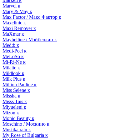
Markell к
Marvel к
Mary & May к
Max Factor / Макс Фактор к
Maxclinic к
Maxi Remover к
MaXmar к
Maybelline / Мэйбеллин к
Med:b к
Medi-Peel к
MeLoSo к
Mi-Ri-Ne к
Milatte к
Mildlook к
Milk Plus к
Million Pauline к
Miss Selene к
Missha к
Misss Tais к
Miyueleni к
Mizon к
Monic Beauty к
Moschino / Москино к
Mustika ratu к
My Rose of Bulgaria к