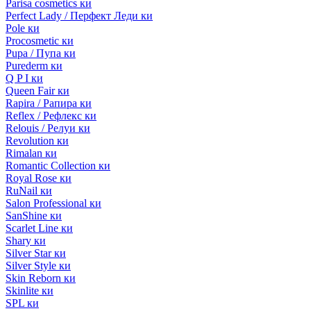
Parisa cosmetics ки
Perfect Lady / Перфект Леди ки
Pole ки
Procosmetic ки
Pupa / Пупа ки
Purederm ки
Q P I ки
Queen Fair ки
Rapira / Рапира ки
Reflex / Рефлекс ки
Relouis / Релуи ки
Revolution ки
Rimalan ки
Romantic Collection ки
Royal Rose ки
RuNail ки
Salon Professional ки
SanShine ки
Scarlet Line ки
Shary ки
Silver Star ки
Silver Style ки
Skin Reborn ки
Skinlite ки
SPL ки