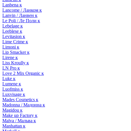
Lanbena к
Lancome / Ланком к
Lanvin / Ланвен к
Le Poli / Ле Поли к
Lebelage к
Leeblese к
Levitasion к
Lime Crime к
Limoni к
Lip Smacker к
Lirene к
Liss Kroully к
LN Pro к
Love 2 Mix Organic к
Luke к
Lumene к
Luofmiss к
Luxvisage к
Mades Cosmetics к
Madonna / Мадонна к
Magidou к
Make up Factory к
Malva / Мальва к
Manhattan к