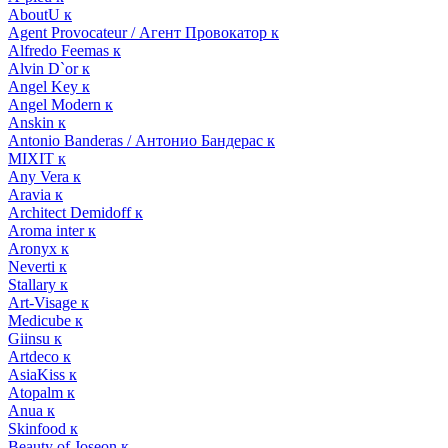
AboutU к
Agent Provocateur / Агент Провокатор к
Alfredo Feemas к
Alvin D`or к
Angel Key к
Angel Modern к
Anskin к
Antonio Banderas / Антонио Бандерас к
MIXIT к
Any Vera к
Aravia к
Architect Demidoff к
Aroma inter к
Aronyx к
Neverti к
Stallary к
Art-Visage к
Medicube к
Giinsu к
Artdeco к
AsiaKiss к
Atopalm к
Anua к
Skinfood к
Beauty of Joseon к