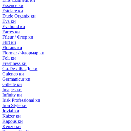
Ellis Cosmetic ки
Essence ки
Estelare ки
Etude Organix ки
Eva ки
Evabond ки
Farres ки
Ffleur / Флер ки
Flirt ки
Florans ки
Flormar / Флормар ки
Foli ки
Freshness ки
Ga-De / Жа-Де ки
Galenco ки
Germanicur ки
Gillette ки
Images ки
Infinity ки
Irisk Professional ки
Iron Style ки
Jovial ки
Kaizer ки
Kapous ки
Kenzo ки