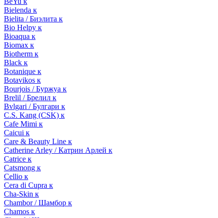
BeYu к
Bielenda к
Bielita / Биэлита к
Bio Helpy к
Bioaqua к
Biomax к
Biotherm к
Black к
Botanique к
Botavikos к
Bourjois / Буржуа к
Brelil / Брелил к
Bvlgari / Булгари к
C.S. Kang (CSK) к
Cafe Mimi к
Caicui к
Care & Beauty Line к
Catherine Arley / Катрин Арлей к
Catrice к
Catsmong к
Cellio к
Cera di Cupra к
Cha-Skin к
Chambor / Шамбор к
Chamos к