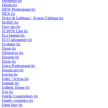
Deoproce бл
Derela бл
DEW Professional бл
DEX бл
Dolce & Gabbana / Дольче Габбана бл
Dr.BIO бл
Easy spa бл
ECHOS Line бл
Eco histeria бл
ECO laboratorie бл
Ecolatier бл
Eleon бл
Elizavecca бл
Enough бл
Envie бл
Epica Professional бл
Epsom.pro бл
Erayba бл
Estel / Эстель бл
Estelare бл
Esthetic House бл
Eva бл
Fabrik Cosmetology бл
Family cosmetics бл
Farm Stay бл