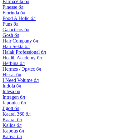
FarmaVita бл
Finesse бл
Florinda бл
Food A Holic бл
Funs бл
Galacticos бл
Gosh бл
Hair Company бл
Hair Sekta бл
Halak Professional бл
Health Academy бл
Herbina бл
Hermes / Эрмес бл
Hissar бл
I Need Volume бл
Indola бл
Intesa бл
Intragen бл
Japonica бл
Jigott бл
Kaaral 360 бл
Kaaral бл
Kallos бл
Kapous бл
Kativa бл