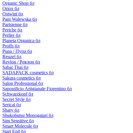
Organic Shop бл
Oriox бл
Ostwint бл
Pani Walewska бл
Parisienne бл
Periche бл
Perlier бл
Planeta Organica бл
Proffs бл
Pupa / Пупа бл
Reuzel бл
Revlon / Ревлон бл
Sabai Thai бл
SADAPACK cosmetics бл
Sakura cosmetics бл
Salon Professional бл
Saponificio Artigianale Fiorentino бл
Schwarzkopf бл
Secret Style бл
Serical бл
Shary бл
Shukobutsu Monogatari бл
Sim Sensitive бл
Smart Molecule бл
Start Epil бл