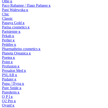
Ottie к
Paco Rabanne / Пако Рабанн к
Pani Walewska к
Chic
Classic
Papaya Gold к
Parisa cosmetics к
Parisienne к
Pekah к
Perlier к
Petitfee к
Pharmatheiss cosmetics к
Planeta Organica к
Poetea к
Point к
Profusion к
Prosalon Med к
PSLAB к
Pudaier к
Pupa / Пупа к
Pure Smile к
Purederm к
Q P I к
Q2 Pro к
Qyanf к