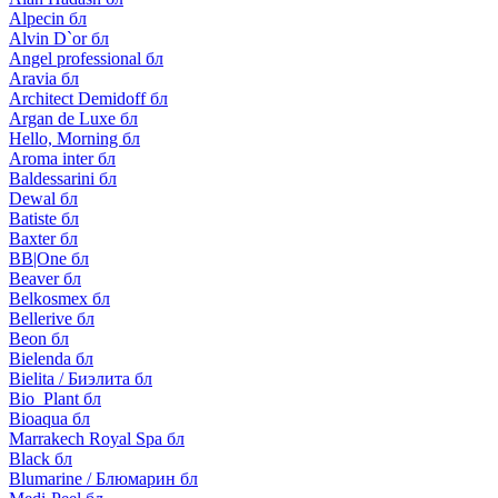
Alpecin бл
Alvin D`or бл
Angel professional бл
Aravia бл
Architect Demidoff бл
Argan de Luxe бл
Hello, Morning бл
Aroma inter бл
Baldessarini бл
Dewal бл
Batiste бл
Baxter бл
BB|One бл
Beaver бл
Belkosmex бл
Bellerive бл
Beon бл
Bielenda бл
Bielita / Биэлита бл
Bio_Plant бл
Bioaqua бл
Marrakech Royal Spa бл
Black бл
Blumarine / Блюмарин бл