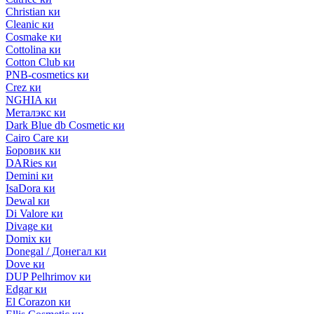
Christian ки
Cleanic ки
Cosmake ки
Cottolina ки
Cotton Club ки
PNB-cosmetics ки
Crez ки
NGHIA ки
Металэкс ки
Dark Blue db Cosmetic ки
Cairo Care ки
Боровик ки
DARies ки
Demini ки
IsaDora ки
Dewal ки
Di Valore ки
Divage ки
Domix ки
Donegal / Донегал ки
Dove ки
DUP Pelhrimov ки
Edgar ки
El Corazon ки