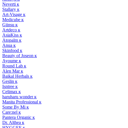
Neverti к
Stallary к
Art-Visage к
Medicube к
Giinsu к
Artdeco к
AsiaKiss к
Atopalm к
Anua к
Skinfood к
Beauty of Joseon к
Ayoume к
Round Lab к
Alen Mar к
Baikal Herbals к
Geslin к
Isntree к
Celimax к
haruharu wonder к
Manita Professional к
Some By Mi к
Care:nel к
Pantera Organic к
Dr. Althea к
HYGGEE к