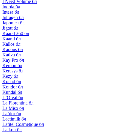
I Need Volume бл
Indola бл
Intesa бл
Intragen бл
Japonica бл
Jigott бл
Kaaral 360 бл
Kaaral бл
Kallos бл
Kapous бл
Kativa бл
Kay Pro бл
Kemon бл
Kerasys бл
Kezy бл
Konad бл
Kondor бл
Kundal бл
L`Oreal бл
La Florentina бл
La Miso бл
La`dor бл
Lactimilk бл
Lafitel Cosmetique бл
Laikou бл