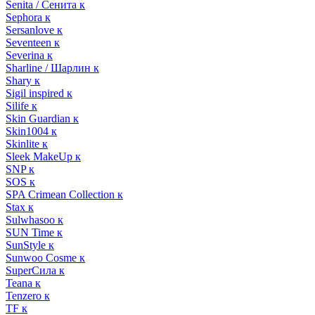
Senita / Сенита к
Sephora к
Sersanlove к
Seventeen к
Severina к
Sharline / Шарлин к
Shary к
Sigil inspired к
Silife к
Skin Guardian к
Skin1004 к
Skinlite к
Sleek MakeUp к
SNP к
SOS к
SPA Crimean Collection к
Stax к
Sulwhasoo к
SUN Time к
SunStyle к
Sunwoo Cosme к
SuperСила к
Teana к
Tenzero к
TF к