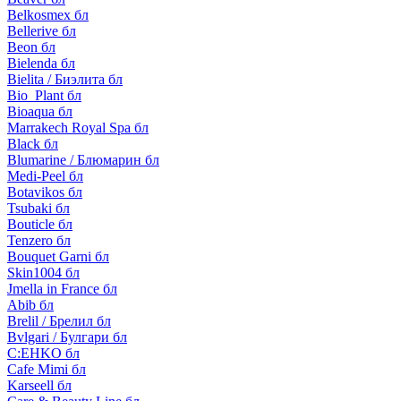
Belkosmex бл
Bellerive бл
Beon бл
Bielenda бл
Bielita / Биэлита бл
Bio_Plant бл
Bioaqua бл
Marrakech Royal Spa бл
Black бл
Blumarine / Блюмарин бл
Medi-Peel бл
Botavikos бл
Tsubaki бл
Bouticle бл
Tenzero бл
Bouquet Garni бл
Skin1004 бл
Jmella in France бл
Abib бл
Brelil / Брелил бл
Bvlgari / Булгари бл
C:EHKO бл
Cafe Mimi бл
Karseell бл