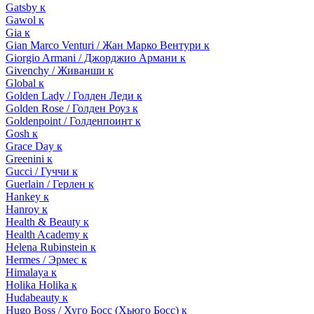
Gatsby к
Gawol к
Gia к
Gian Marco Venturi / Жан Марко Вентури к
Giorgio Armani / Джорджио Армани к
Givenchy / Живанши к
Global к
Golden Lady / Голден Леди к
Golden Rose / Голден Роуз к
Goldenpoint / Голденпоинт к
Gosh к
Grace Day к
Greenini к
Gucci / Гуччи к
Guerlain / Герлен к
Hankey к
Hanroy к
Health & Beauty к
Health Academy к
Helena Rubinstein к
Hermes / Эрмес к
Himalaya к
Holika Holika к
Hudabeauty к
Hugo Boss / Хуго Босс (Хьюго Босс) к