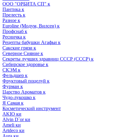
ООО "ОРБИТА СП" к
Пантика к
Прелесть к
Разное к
Euroline (Модум, Вилсен) к
Профснаб к
Ресничка к
Рецепты бабушки Агафьи к
Сакские грязи к
Северное Сияние к
Секреты лучших здравниц СССР (СССР) к
Сибирское здоровье к
СКЭМ к
Фельдшер к
Фруктовый поцелуй к
Фурман к
Царство Ароматов к
Чудо-лукошко к
Я Самая к
Косметический инструмент
AKIO ки
Alvin D`or ки
Ameli ки
Artdeco ки
Aura ки