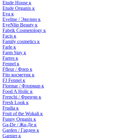
Etude House к
Etude Organix к
Eva к
Eveline / Эвелин к
EyeNlip Beauty к
Fabrik Cosmetology к
Facis к
Family cosmetics к
Farle к
Farm Stay к
Farres к
Fennel к
Ffleur / Флер к
Fito косметик к
FJ Fennel к
Flormar / Флормар к
Food A Holic к
Frenchi / Френчи к
Fresh Look к
Frudia к
Fruit of the Wokali к
Funny Organix к
Ga-De / Жа-Де к
Garden / Гарден к
Garnier к