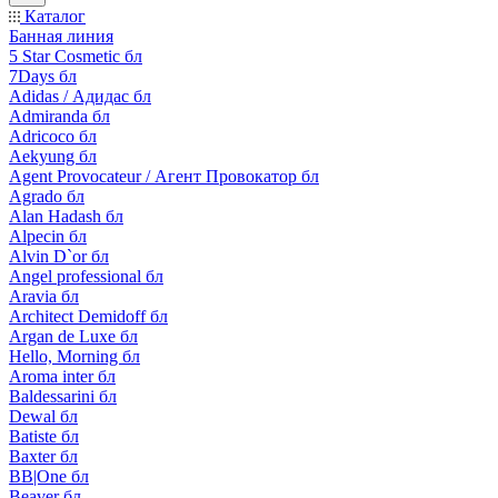
Каталог
Банная линия
5 Star Cosmetic бл
7Days бл
Adidas / Адидас бл
Admiranda бл
Adricoco бл
Aekyung бл
Agent Provocateur / Агент Провокатор бл
Agrado бл
Alan Hadash бл
Alpecin бл
Alvin D`or бл
Angel professional бл
Aravia бл
Architect Demidoff бл
Argan de Luxe бл
Hello, Morning бл
Aroma inter бл
Baldessarini бл
Dewal бл
Batiste бл
Baxter бл
BB|One бл
Beaver бл