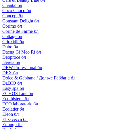
Care & Beauty Line бл
Chantal бл
Coco Choco бл
Concept бл
Constant Delight бл
Corimo бл
Corine de Farme бл
Cottage бл
Crioxidil бл
Dabo бл
Daeng Gi Meo Ri бл
Deoproce бл
Derela бл
DEW Professional бл
DEX бл
Dolce & Gabbana / Дольче Габбана бл
Dr.BIO бл
Easy spa бл
ECHOS Line бл
Eco histeria бл
ECO laboratorie бл
Ecolatier бл
Eleon бл
Elizavecca бл
Enough бл