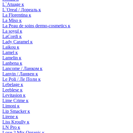
L`Atuage к
L`Oreal / Лореаль к
La Florentina к
La Miso к
La Peau de soins dermo-cosmetics к
La soyul к
LaCordi к
Lady Caramel к
Laikou к
Lamel к
Lamelin к
Lanbena к
Lancome / Ланком к
Lanvin / Ланвен к
Le Poli / Ле Поли к
Lebelage к
Leeblese к
Levitasion к
Lime Crime к
Limoni к
Lip Smacker к
Lirene к
Liss Kroully к
LN Pro к
Love 2 Mix Organic к