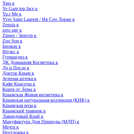
Yass к
Ye Gam top face к
Yu.r Me к
Yves Saint Laurent / Ив Сен Лоран к
Zenzia к
zero age к
Zinger / Зингер к
Zoo Son к
Биокон к
Вiтэкс к
Гурмандиз к
ДК Домашняя Косметика к
До и После к
Доктор Крым к
Зеленая аптека к
Кафе Красоты к
Корея от Леры к
Крымская Живая косметика к
Крымская натуральная коллекция (КНК) к
Крымская роза к
Крымский травник к
Лавандовый Край к
Мануфактура Дом Природы (МДП) к
Мечта к
Неотложка к