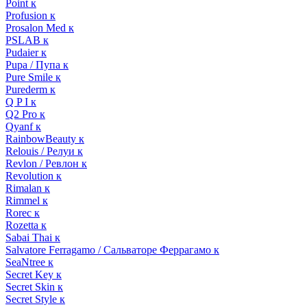
Point к
Profusion к
Prosalon Med к
PSLAB к
Pudaier к
Pupa / Пупа к
Pure Smile к
Purederm к
Q P I к
Q2 Pro к
Qyanf к
RainbowBeauty к
Relouis / Релуи к
Revlon / Ревлон к
Revolution к
Rimalan к
Rimmel к
Rorec к
Rozetta к
Sabai Thai к
Salvatore Ferragamo / Сальваторе Феррагамо к
SeaNtree к
Secret Key к
Secret Skin к
Secret Style к