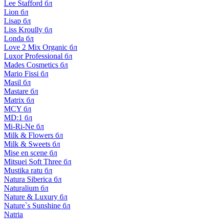
Lee Stafford бл
Lion бл
Lisap бл
Liss Kroully бл
Londa бл
Love 2 Mix Organic бл
Luxor Professional бл
Mades Cosmetics бл
Mario Fissi бл
Masil бл
Mastare бл
Matrix бл
MCY бл
MD:1 бл
Mi-Ri-Ne бл
Milk & Flowers бл
Milk & Sweets бл
Mise en scene бл
Mitsuei Soft Three бл
Mustika ratu бл
Natura Siberica бл
Naturalium бл
Nature & Luxury бл
Nature`s Sunshine бл
Natria