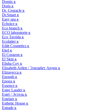
Domix к
Doris к
Dr. Ceuracle к
Dr.Smart к
Easy spa к
Echoice к
Eco branch к
ECO laboratorie к
Eco Tavrida к
Ecolatier к
Editt Cosmetics к
Ekel к
El Corazon к
El`Skin к
Elisha Coy к
Elizabeth Arden / Элизабет Арден к
Elizavecca к
Enough к
Epoux к
Essence к
Estee Lauder к
Estel / Эстель к
Estelare к
Esthetic House к
Estrade к