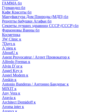
ГАММА бл
Гурмандиз бл
Кафе Красоты бл
Мануфактура Дом Природы (МДП) бл
Рецепты бабушки Агафьи бл
Секреты лучших здравниц СССР (СССР) бл
Фараоновы Ванны бл
Косметика
3W Clinic к
7Days к
A`pieu к
AboutU к
Agent Provocateur / Агент Провокатор к
Alfredo Feemas к
Alvin D`or к
Angel Key к
Angel Modern к
Anskin к
Antonio Banderas / Антонио Бандерас к
MIXIT к
Any Vera к
Aravia к
Architect Demidoff к
Aroma inter к
Aronyx к