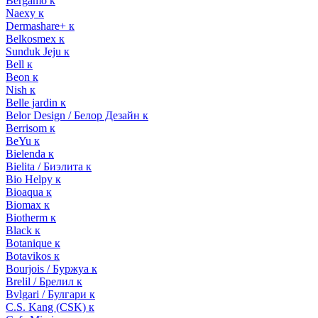
Bergamo к
Naexy к
Dermashare+ к
Belkosmex к
Sunduk Jeju к
Bell к
Beon к
Nish к
Belle jardin к
Belor Design / Белор Дезайн к
Berrisom к
BeYu к
Bielenda к
Bielita / Биэлита к
Bio Helpy к
Bioaqua к
Biomax к
Biotherm к
Black к
Botanique к
Botavikos к
Bourjois / Буржуа к
Brelil / Брелил к
Bvlgari / Булгари к
C.S. Kang (CSK) к