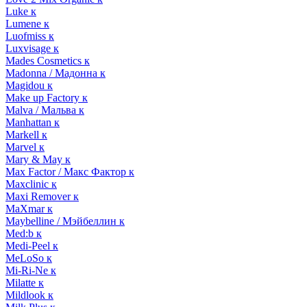
Luke к
Lumene к
Luofmiss к
Luxvisage к
Mades Cosmetics к
Madonna / Мадонна к
Magidou к
Make up Factory к
Malva / Мальва к
Manhattan к
Markell к
Marvel к
Mary & May к
Max Factor / Макс Фактор к
Maxclinic к
Maxi Remover к
MaXmar к
Maybelline / Мэйбеллин к
Med:b к
Medi-Peel к
MeLoSo к
Mi-Ri-Ne к
Milatte к
Mildlook к