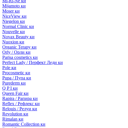
Mi-Ri-Ne ки
Mijamoto ки
Moser ки
NiceView ки
Niegelon ки
Normal Clinic ки
Nouvelle ки
Novax Beauty ки
Nuoxion ки
Organic Terapy ки
Orly / Орли ки
Parisa cosmetics ки
Perfect Lady / Перфект Леди ки
Pole ки
Procosmetic ки
Pupa / Пупа ки
Purederm ки
Q P I ки
Queen Fair ки
Rapira / Рапира ки
Reflex / Рефлекс ки
Relouis / Релуи ки
Revolution ки
Rimalan ки
Romantic Collection ки