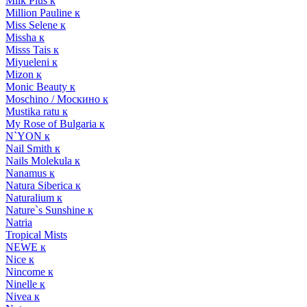
Milk Plus к
Million Pauline к
Miss Selene к
Missha к
Misss Tais к
Miyueleni к
Mizon к
Monic Beauty к
Moschino / Москино к
Mustika ratu к
My Rose of Bulgaria к
N`YON к
Nail Smith к
Nails Molekula к
Nanamus к
Natura Siberica к
Naturalium к
Nature`s Sunshine к
Natria
Tropical Mists
NEWE к
Nice к
Nincome к
Ninelle к
Nivea к