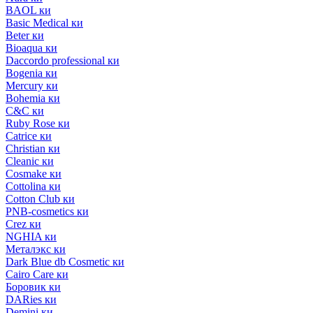
BAOL ки
Basic Medical ки
Beter ки
Bioaqua ки
Daccordo professional ки
Bogenia ки
Mercury ки
Bohemia ки
C&C ки
Ruby Rose ки
Catrice ки
Christian ки
Cleanic ки
Cosmake ки
Cottolina ки
Cotton Club ки
PNB-cosmetics ки
Crez ки
NGHIA ки
Металэкс ки
Dark Blue db Cosmetic ки
Cairo Care ки
Боровик ки
DARies ки
Demini ки