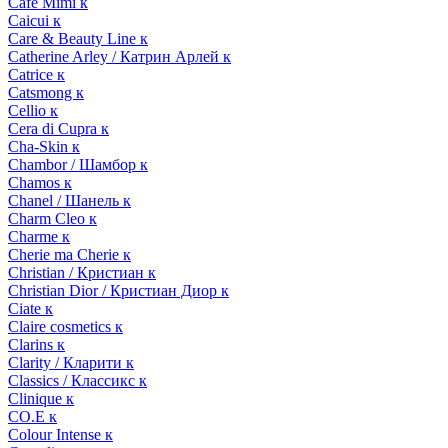
Cafe Mimi к
Caicui к
Care & Beauty Line к
Catherine Arley / Катрин Арлей к
Catrice к
Catsmong к
Cellio к
Cera di Cupra к
Cha-Skin к
Chambor / Шамбор к
Chamos к
Chanel / Шанель к
Charm Cleo к
Charme к
Cherie ma Cherie к
Christian / Кристиан к
Christian Dior / Кристиан Диор к
Ciate к
Claire cosmetics к
Clarins к
Clarity / Кларити к
Classics / Классикс к
Clinique к
CO.E к
Colour Intense к