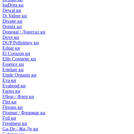
IsaDora ки
Dewal ки
Di Valore ки
Divage ки
Domix ки
Donegal / Донегал ки
Dove ки
DUP Pelhrimov ки
Edgar ки
El Corazon ки
Ellis Cosmetic ки
Essence ки
Estelare ки
Etude Organix ки
Eva ки
Evabond ки
Farres ки
Ffleur / Флер ки
Flirt ки
Florans ки
Flormar / Флормар ки
Foli ки
Freshness ки
Ga-De / Жа-Де ки