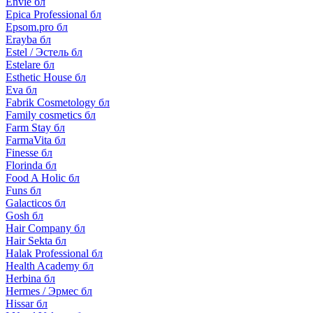
Envie бл
Epica Professional бл
Epsom.pro бл
Erayba бл
Estel / Эстель бл
Estelare бл
Esthetic House бл
Eva бл
Fabrik Cosmetology бл
Family cosmetics бл
Farm Stay бл
FarmaVita бл
Finesse бл
Florinda бл
Food A Holic бл
Funs бл
Galacticos бл
Gosh бл
Hair Company бл
Hair Sekta бл
Halak Professional бл
Health Academy бл
Herbina бл
Hermes / Эрмес бл
Hissar бл