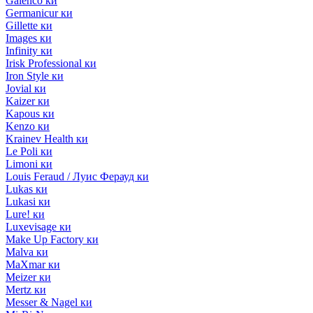
Galenco ки
Germanicur ки
Gillette ки
Images ки
Infinity ки
Irisk Professional ки
Iron Style ки
Jovial ки
Kaizer ки
Kapous ки
Kenzo ки
Krainev Health ки
Le Poli ки
Limoni ки
Louis Feraud / Луис Ферауд ки
Lukas ки
Lukasi ки
Lure! ки
Luxevisage ки
Make Up Factory ки
Malva ки
MaXmar ки
Meizer ки
Mertz ки
Messer & Nagel ки