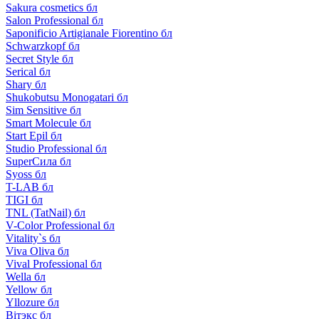
Sakura cosmetics бл
Salon Professional бл
Saponificio Artigianale Fiorentino бл
Schwarzkopf бл
Secret Style бл
Serical бл
Shary бл
Shukobutsu Monogatari бл
Sim Sensitive бл
Smart Molecule бл
Start Epil бл
Studio Professional бл
SuperСила бл
Syoss бл
T-LAB бл
TIGI бл
TNL (TatNail) бл
V-Color Professional бл
Vitality`s бл
Viva Oliva бл
Vival Professional бл
Wella бл
Yellow бл
Yllozure бл
Вiтэкс бл