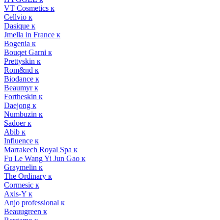
VT Cosmetics к
Cellvio к
Dasique к
Jmella in France к
Bogenia к
Bouqet Garni к
Prettyskin к
Rom&nd к
Biodance к
Beaumyr к
Fortheskin к
Daejong к
Numbuzin к
Sadoer к
Abib к
Influence к
Marrakech Royal Spa к
Fu Le Wang Yi Jun Gao к
Graymelin к
The Ordinary к
Cormesic к
Axis-Y к
Anjo professional к
Beauugreen к