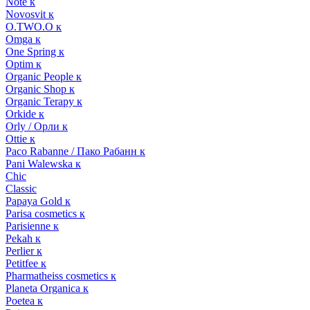
Note к
Novosvit к
O.TWO.O к
Omga к
One Spring к
Optim к
Organic People к
Organic Shop к
Organic Terapy к
Orkide к
Orly / Орли к
Ottie к
Paco Rabanne / Пако Рабанн к
Pani Walewska к
Chic
Classic
Papaya Gold к
Parisa cosmetics к
Parisienne к
Pekah к
Perlier к
Petitfee к
Pharmatheiss cosmetics к
Planeta Organica к
Poetea к