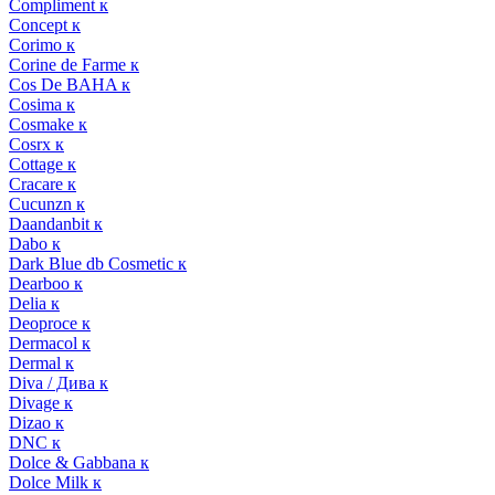
Compliment к
Concept к
Corimo к
Corine de Farme к
Cos De BAHA к
Cosima к
Cosmake к
Cosrx к
Cottage к
Cracare к
Cucunzn к
Daandanbit к
Dabo к
Dark Blue db Cosmetic к
Dearboo к
Delia к
Deoproce к
Dermacol к
Dermal к
Diva / Дива к
Divage к
Dizao к
DNC к
Dolce & Gabbana к
Dolce Milk к