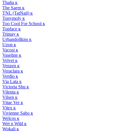
Thalia к
The Saem к
TNL (TatNail) к
Tonymoly к
Too Cool For School к
Topface к
Trimay к
Urbandollkiss к
Uzon к
Vacosi к
Vaseline к
Velvet к
Venzen к
Veraclara к
Verdio к
Via Lata к
Victoria Shu к
Vilenta к
Vilsen к
Vitae Ver к
Vitex к
Vivienne Sabo к
Welcos к
Wet n Wild к
Wokali к