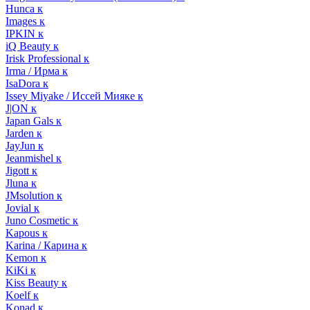
Hunca к
Images к
IPKIN к
iQ Beauty к
Irisk Professional к
Irma / Ирма к
IsaDora к
Issey Miyake / Иссей Мияке к
J|ON к
Japan Gals к
Jarden к
JayJun к
Jeanmishel к
Jigott к
Jluna к
JMsolution к
Jovial к
Juno Cosmetic к
Kapous к
Karina / Карина к
Kemon к
KiKi к
Kiss Beauty к
Koelf к
Konad к