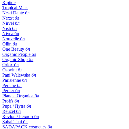
Riptide
Tropical Mists
Nesti Dante бл
Nexxt бл
Nirvel бл
Nish бл
Nivea бл
Nouvelle бл
Ollin бл
One Beauty бл
Organic People бл
Organic Shop бл
Oriox бл
Ostwint бл
Pani Walewska бл
Parisienne бл
Periche бл
Perlier бл
Planeta Organica бл
Proffs бл
Pupa / Пупа бл
Reuzel бл
Revlon / Ревлон бл
Sabai Thai бл
SADAPACK cosmetics бл