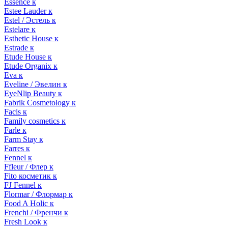
Essence к
Estee Lauder к
Estel / Эстель к
Estelare к
Esthetic House к
Estrade к
Etude House к
Etude Organix к
Eva к
Eveline / Эвелин к
EyeNlip Beauty к
Fabrik Cosmetology к
Facis к
Family cosmetics к
Farle к
Farm Stay к
Farres к
Fennel к
Ffleur / Флер к
Fito косметик к
FJ Fennel к
Flormar / Флормар к
Food A Holic к
Frenchi / Френчи к
Fresh Look к