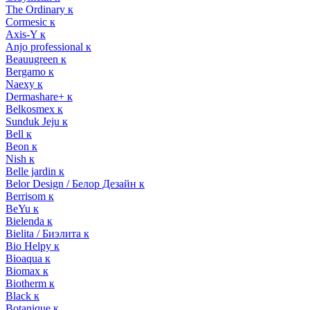
The Ordinary к
Cormesic к
Axis-Y к
Anjo professional к
Beauugreen к
Bergamo к
Naexy к
Dermashare+ к
Belkosmex к
Sunduk Jeju к
Bell к
Beon к
Nish к
Belle jardin к
Belor Design / Белор Дезайн к
Berrisom к
BeYu к
Bielenda к
Bielita / Биэлита к
Bio Helpy к
Bioaqua к
Biomax к
Biotherm к
Black к
Botanique к