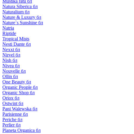
Mustika ratu бл
Natura Siberica бл
Naturalium бл
Nature & Luxury бл
Nature`s Sunshine бл
Natria
Riptide
Tropical Mists
Nesti Dante бл
Nexxt бл
Nirvel бл
Nish бл
Nivea бл
Nouvelle бл
Ollin бл
One Beauty бл
Organic People бл
Organic Shop бл
Oriox бл
Ostwint бл
Pani Walewska бл
Parisienne бл
Periche бл
Perlier бл
Planeta Organica бл