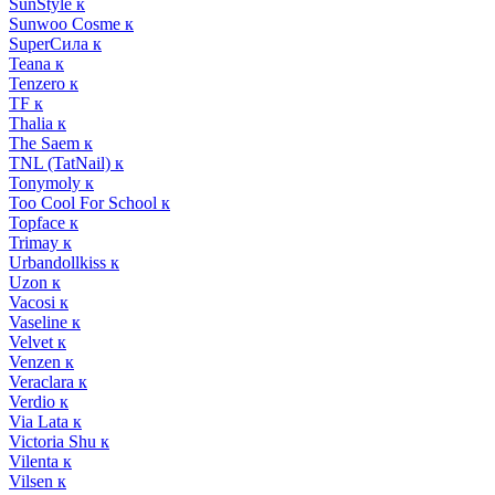
SunStyle к
Sunwoo Cosme к
SuperСила к
Teana к
Tenzero к
TF к
Thalia к
The Saem к
TNL (TatNail) к
Tonymoly к
Too Cool For School к
Topface к
Trimay к
Urbandollkiss к
Uzon к
Vacosi к
Vaseline к
Velvet к
Venzen к
Veraclara к
Verdio к
Via Lata к
Victoria Shu к
Vilenta к
Vilsen к