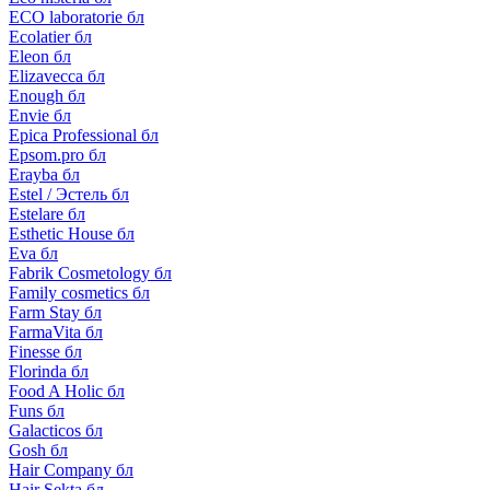
ECO laboratorie бл
Ecolatier бл
Eleon бл
Elizavecca бл
Enough бл
Envie бл
Epica Professional бл
Epsom.pro бл
Erayba бл
Estel / Эстель бл
Estelare бл
Esthetic House бл
Eva бл
Fabrik Cosmetology бл
Family cosmetics бл
Farm Stay бл
FarmaVita бл
Finesse бл
Florinda бл
Food A Holic бл
Funs бл
Galacticos бл
Gosh бл
Hair Company бл
Hair Sekta бл