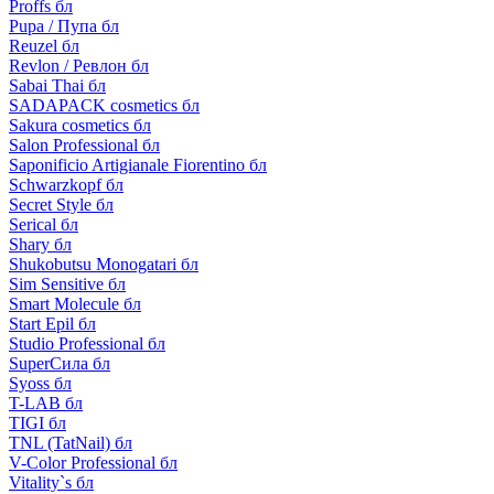
Proffs бл
Pupa / Пупа бл
Reuzel бл
Revlon / Ревлон бл
Sabai Thai бл
SADAPACK cosmetics бл
Sakura cosmetics бл
Salon Professional бл
Saponificio Artigianale Fiorentino бл
Schwarzkopf бл
Secret Style бл
Serical бл
Shary бл
Shukobutsu Monogatari бл
Sim Sensitive бл
Smart Molecule бл
Start Epil бл
Studio Professional бл
SuperСила бл
Syoss бл
T-LAB бл
TIGI бл
TNL (TatNail) бл
V-Color Professional бл
Vitality`s бл