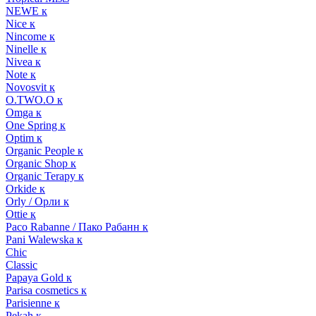
NEWE к
Nice к
Nincome к
Ninelle к
Nivea к
Note к
Novosvit к
O.TWO.O к
Omga к
One Spring к
Optim к
Organic People к
Organic Shop к
Organic Terapy к
Orkide к
Orly / Орли к
Ottie к
Paco Rabanne / Пако Рабанн к
Pani Walewska к
Chic
Classic
Papaya Gold к
Parisa cosmetics к
Parisienne к
Pekah к