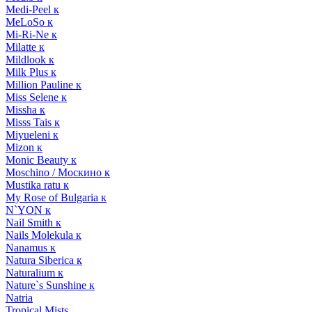
Medi-Peel к
MeLoSo к
Mi-Ri-Ne к
Milatte к
Mildlook к
Milk Plus к
Million Pauline к
Miss Selene к
Missha к
Misss Tais к
Miyueleni к
Mizon к
Monic Beauty к
Moschino / Москино к
Mustika ratu к
My Rose of Bulgaria к
N`YON к
Nail Smith к
Nails Molekula к
Nanamus к
Natura Siberica к
Naturalium к
Nature`s Sunshine к
Natria
Tropical Mists