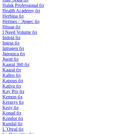
Halak Professional бл
Health Academy бл
Herbina бл
Hermes / Эрмес бл
Hissar бл
I Need Volume бл
Indola бл
Intesa бл
Intragen бл
Japonica бл
Jigott бл
Kaaral 360 бл
Kaaral бл
Kallos бл
Kapous бл
Kativa бл
Kay Pro бл
Kemon бл
Kerasys бл
Kezy бл
Konad бл
Kondor бл
Kundal бл
L`Oreal бл