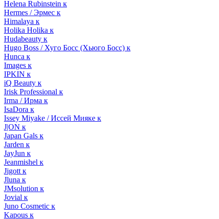
Helena Rubinstein к
Hermes / Эрмес к
Himalaya к
Holika Holika к
Hudabeauty к
Hugo Boss / Хуго Босс (Хьюго Босс) к
Hunca к
Images к
IPKIN к
iQ Beauty к
Irisk Professional к
Irma / Ирма к
IsaDora к
Issey Miyake / Иссей Мияке к
J|ON к
Japan Gals к
Jarden к
JayJun к
Jeanmishel к
Jigott к
Jluna к
JMsolution к
Jovial к
Juno Cosmetic к
Kapous к