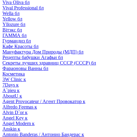
Viva Oliva бл
Vival Professional бл
Wella бл
Yellow бл
Yllozure бл
Вiтэкс бл
ГАММА бл
Гурмандиз бл
Кафе Красоты бл
Мануфактура Дом Природы (МДП) бл
Рецепты бабушки Агафьи бл
Секреты лучших здравниц СССР (СССР) бл
Фараоновы Ванны бл
Косметика
3W Clinic к
7Days к
A`pieu к
AboutU к
Agent Provocateur / Агент Провокатор к
Alfredo Feemas к
Alvin D`or к
Angel Key к
Angel Modern к
Anskin к
Antonio Banderas / Антонио Бандерас к