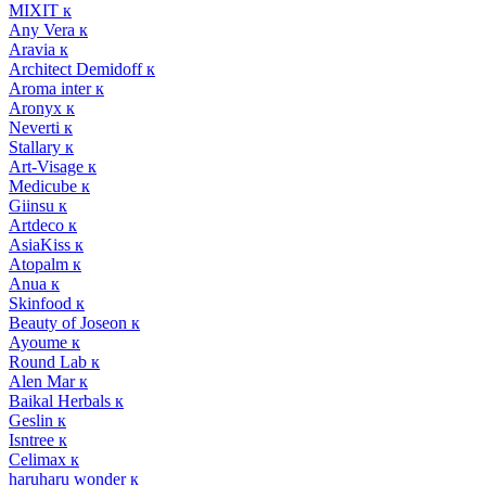
MIXIT к
Any Vera к
Aravia к
Architect Demidoff к
Aroma inter к
Aronyx к
Neverti к
Stallary к
Art-Visage к
Medicube к
Giinsu к
Artdeco к
AsiaKiss к
Atopalm к
Anua к
Skinfood к
Beauty of Joseon к
Ayoume к
Round Lab к
Alen Mar к
Baikal Herbals к
Geslin к
Isntree к
Celimax к
haruharu wonder к