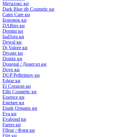
Металэкс ки
Dark Blue db Cosmetic ки
Cairo Care ки
Боровик ки
DARies ки
Demini ки
IsaDora ки
Dewal ки
Di Valore ки
Divage ки
Domix ки
Donegal / Донегал ки
Dove ки
DUP Pelhrimov ки
Edgar ки
El Corazon ки
Ellis Cosmetic ки
Essence ки
Estelare ки
Etude Organix ки
Eva ки
Evabond ки
Farres ки
Ffleur / Флер ки
Flirt ки