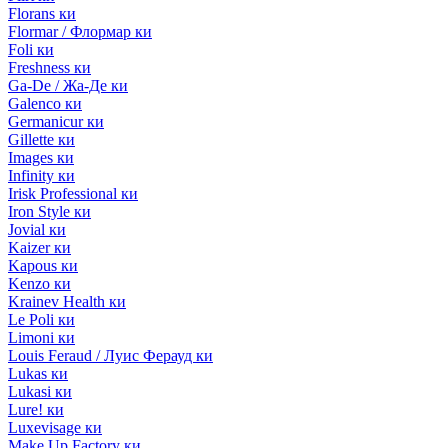
Florans ки
Flormar / Флормар ки
Foli ки
Freshness ки
Ga-De / Жа-Де ки
Galenco ки
Germanicur ки
Gillette ки
Images ки
Infinity ки
Irisk Professional ки
Iron Style ки
Jovial ки
Kaizer ки
Kapous ки
Kenzo ки
Krainev Health ки
Le Poli ки
Limoni ки
Louis Feraud / Луис Ферауд ки
Lukas ки
Lukasi ки
Lure! ки
Luxevisage ки
Make Up Factory ки