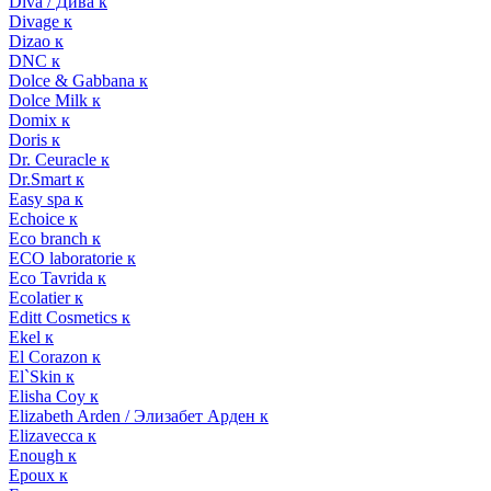
Diva / Дива к
Divage к
Dizao к
DNC к
Dolce & Gabbana к
Dolce Milk к
Domix к
Doris к
Dr. Ceuracle к
Dr.Smart к
Easy spa к
Echoice к
Eco branch к
ECO laboratorie к
Eco Tavrida к
Ecolatier к
Editt Cosmetics к
Ekel к
El Corazon к
El`Skin к
Elisha Coy к
Elizabeth Arden / Элизабет Арден к
Elizavecca к
Enough к
Epoux к