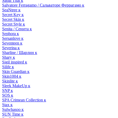
Sabai Thai к
Salvatore Ferragamo / Сальваторе Феррагамо к
SeaNtree к
Secret Key к
Secret Skin к
Secret Style к
Senita / Сенита к
Sephora к
Sersanlove к
Seventeen к
Severina к
Sharline / Шарлин к
Shary к
Sigil inspired к
Silife к
Skin Guardian к
Skin1004 к
Skinlite к
Sleek MakeUp к
SNP к
SOS к
SPA Crimean Collection к
Stax к
Sulwhasoo к
SUN Time к