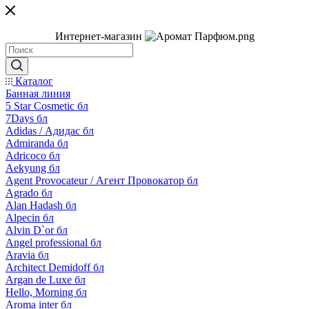
Интернет-магазин
Каталог
Банная линия
5 Star Cosmetic бл
7Days бл
Adidas / Адидас бл
Admiranda бл
Adricoco бл
Aekyung бл
Agent Provocateur / Агент Провокатор бл
Agrado бл
Alan Hadash бл
Alpecin бл
Alvin D`or бл
Angel professional бл
Aravia бл
Architect Demidoff бл
Argan de Luxe бл
Hello, Morning бл
Aroma inter бл