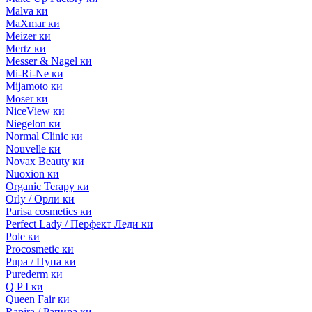
Malva ки
MaXmar ки
Meizer ки
Mertz ки
Messer & Nagel ки
Mi-Ri-Ne ки
Mijamoto ки
Moser ки
NiceView ки
Niegelon ки
Normal Clinic ки
Nouvelle ки
Novax Beauty ки
Nuoxion ки
Organic Terapy ки
Orly / Орли ки
Parisa cosmetics ки
Perfect Lady / Перфект Леди ки
Pole ки
Procosmetic ки
Pupa / Пупа ки
Purederm ки
Q P I ки
Queen Fair ки
Rapira / Рапира ки