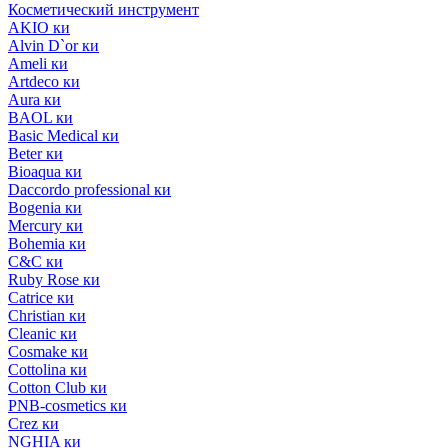
Косметический инструмент
AKIO ки
Alvin D`or ки
Ameli ки
Artdeco ки
Aura ки
BAOL ки
Basic Medical ки
Beter ки
Bioaqua ки
Daccordo professional ки
Bogenia ки
Mercury ки
Bohemia ки
C&C ки
Ruby Rose ки
Catrice ки
Christian ки
Cleanic ки
Cosmake ки
Cottolina ки
Cotton Club ки
PNB-cosmetics ки
Crez ки
NGHIA ки