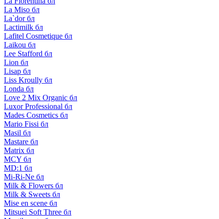
La Florentina бл
La Miso бл
La`dor бл
Lactimilk бл
Lafitel Cosmetique бл
Laikou бл
Lee Stafford бл
Lion бл
Lisap бл
Liss Kroully бл
Londa бл
Love 2 Mix Organic бл
Luxor Professional бл
Mades Cosmetics бл
Mario Fissi бл
Masil бл
Mastare бл
Matrix бл
MCY бл
MD:1 бл
Mi-Ri-Ne бл
Milk & Flowers бл
Milk & Sweets бл
Mise en scene бл
Mitsuei Soft Three бл