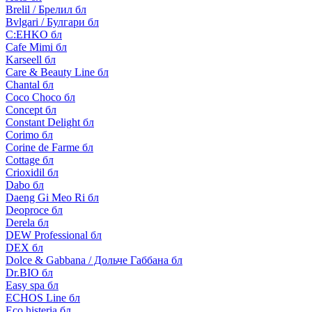
Brelil / Брелил бл
Bvlgari / Булгари бл
C:EHKO бл
Cafe Mimi бл
Karseell бл
Care & Beauty Line бл
Chantal бл
Coco Choco бл
Concept бл
Constant Delight бл
Corimo бл
Corine de Farme бл
Cottage бл
Crioxidil бл
Dabo бл
Daeng Gi Meo Ri бл
Deoproce бл
Derela бл
DEW Professional бл
DEX бл
Dolce & Gabbana / Дольче Габбана бл
Dr.BIO бл
Easy spa бл
ECHOS Line бл
Eco histeria бл