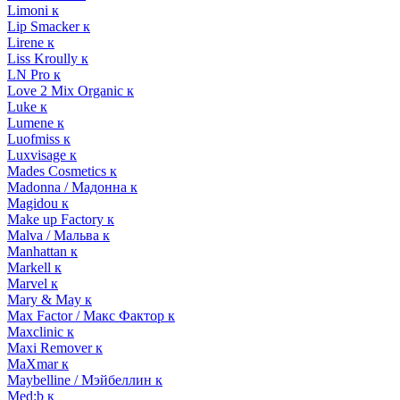
Limoni к
Lip Smacker к
Lirene к
Liss Kroully к
LN Pro к
Love 2 Mix Organic к
Luke к
Lumene к
Luofmiss к
Luxvisage к
Mades Cosmetics к
Madonna / Мадонна к
Magidou к
Make up Factory к
Malva / Мальва к
Manhattan к
Markell к
Marvel к
Mary & May к
Max Factor / Макс Фактор к
Maxclinic к
Maxi Remover к
MaXmar к
Maybelline / Мэйбеллин к
Med:b к