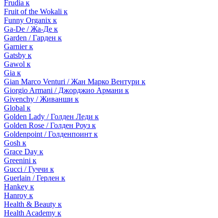
Frudia к
Fruit of the Wokali к
Funny Organix к
Ga-De / Жа-Де к
Garden / Гарден к
Garnier к
Gatsby к
Gawol к
Gia к
Gian Marco Venturi / Жан Марко Вентури к
Giorgio Armani / Джорджио Армани к
Givenchy / Живанши к
Global к
Golden Lady / Голден Леди к
Golden Rose / Голден Роуз к
Goldenpoint / Голденпоинт к
Gosh к
Grace Day к
Greenini к
Gucci / Гуччи к
Guerlain / Герлен к
Hankey к
Hanroy к
Health & Beauty к
Health Academy к