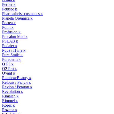
Perlier к
Petitfee к
Pharmatheiss cosmetics к
Planeta Organica к
Poetea к
Point к
Profusion к
Prosalon Med к
PSLAB к
Pudaier к
Pupa / Пупа к
Pure Smile к
Purederm к
Q P I к
Q2 Pro к
Qyanf к
RainbowBeauty к
Relouis / Релуи к
Revlon / Ревлон к
Revolution к
Rimalan к
Rimmel к
Rorec к
Rozetta к