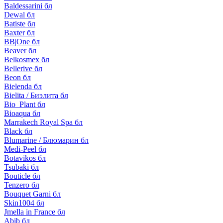
Baldessarini бл
Dewal бл
Batiste бл
Baxter бл
BB|One бл
Beaver бл
Belkosmex бл
Bellerive бл
Beon бл
Bielenda бл
Bielita / Биэлита бл
Bio_Plant бл
Bioaqua бл
Marrakech Royal Spa бл
Black бл
Blumarine / Блюмарин бл
Medi-Peel бл
Botavikos бл
Tsubaki бл
Bouticle бл
Tenzero бл
Bouquet Garni бл
Skin1004 бл
Jmella in France бл
Abib бл