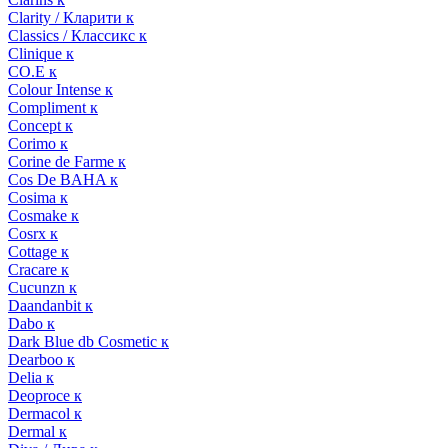
Clarity / Кларити к
Classics / Классикс к
Clinique к
CO.E к
Colour Intense к
Compliment к
Concept к
Corimo к
Corine de Farme к
Cos De BAHA к
Cosima к
Cosmake к
Cosrx к
Cottage к
Cracare к
Cucunzn к
Daandanbit к
Dabo к
Dark Blue db Cosmetic к
Dearboo к
Delia к
Deoproce к
Dermacol к
Dermal к