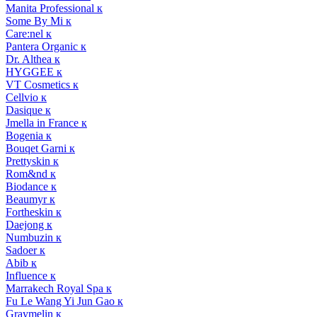
Manita Professional к
Some By Mi к
Care:nel к
Pantera Organic к
Dr. Althea к
HYGGEE к
VT Cosmetics к
Cellvio к
Dasique к
Jmella in France к
Bogenia к
Bouqet Garni к
Prettyskin к
Rom&nd к
Biodance к
Beaumyr к
Fortheskin к
Daejong к
Numbuzin к
Sadoer к
Abib к
Influence к
Marrakech Royal Spa к
Fu Le Wang Yi Jun Gao к
Graymelin к