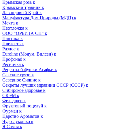
Крымская роза к
Крымский травник к
Лавандовый Край к
Мануфактура Дом Природы (МДП) к
Мечта к
Неотложка к
ООО "ОРБИТА СП" к
Пантика к
Прелесть к
Разное к
Euroline (Модум, Вилсен) к
Профснаб к
Ресничка к
Рецепты бабушки Агафьи к
Сакские грязи к
Северное Сияние к
Секреты лучших здравниц СССР (СССР) к
Сибирское здоровье к
СКЭМ к
Фельдшер к
Фруктовый поцелуй к
Фурман к
Царство Ароматов к
Чудо-лукошко к
Я Самая к