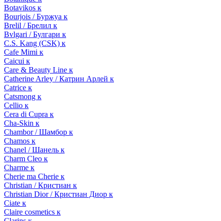
Botavikos к
Bourjois / Буржуа к
Brelil / Брелил к
Bvlgari / Булгари к
C.S. Kang (CSK) к
Cafe Mimi к
Caicui к
Care & Beauty Line к
Catherine Arley / Катрин Арлей к
Catrice к
Catsmong к
Cellio к
Cera di Cupra к
Cha-Skin к
Chambor / Шамбор к
Chamos к
Chanel / Шанель к
Charm Cleo к
Charme к
Cherie ma Cherie к
Christian / Кристиан к
Christian Dior / Кристиан Диор к
Ciate к
Claire cosmetics к
Clarins к