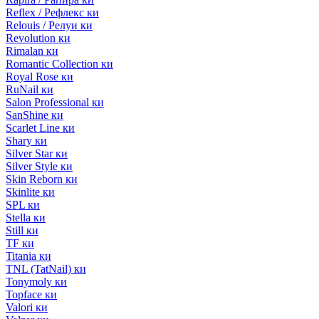
Reflex / Рефлекс ки
Relouis / Релуи ки
Revolution ки
Rimalan ки
Romantic Collection ки
Royal Rose ки
RuNail ки
Salon Professional ки
SanShine ки
Scarlet Line ки
Shary ки
Silver Star ки
Silver Style ки
Skin Reborn ки
Skinlite ки
SPL ки
Stella ки
Still ки
TF ки
Titania ки
TNL (TatNail) ки
Tonymoly ки
Topface ки
Valori ки