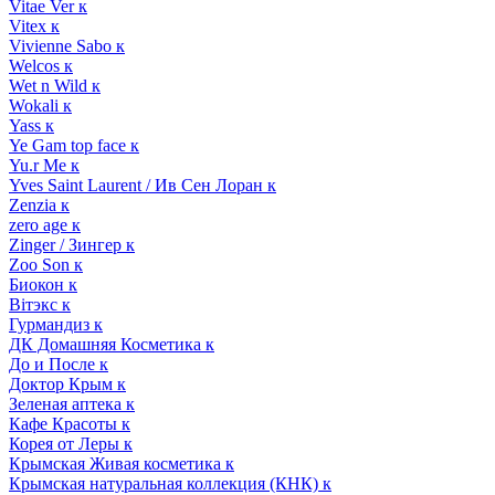
Vitae Ver к
Vitex к
Vivienne Sabo к
Welcos к
Wet n Wild к
Wokali к
Yass к
Ye Gam top face к
Yu.r Me к
Yves Saint Laurent / Ив Сен Лоран к
Zenzia к
zero age к
Zinger / Зингер к
Zoo Son к
Биокон к
Вiтэкс к
Гурмандиз к
ДК Домашняя Косметика к
До и После к
Доктор Крым к
Зеленая аптека к
Кафе Красоты к
Корея от Леры к
Крымская Живая косметика к
Крымская натуральная коллекция (КНК) к