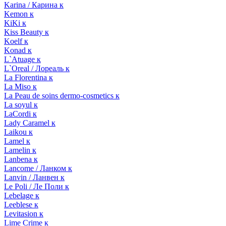
Karina / Карина к
Kemon к
KiKi к
Kiss Beauty к
Koelf к
Konad к
L`Atuage к
L`Oreal / Лореаль к
La Florentina к
La Miso к
La Peau de soins dermo-cosmetics к
La soyul к
LaCordi к
Lady Caramel к
Laikou к
Lamel к
Lamelin к
Lanbena к
Lancome / Ланком к
Lanvin / Ланвен к
Le Poli / Ле Поли к
Lebelage к
Leeblese к
Levitasion к
Lime Crime к