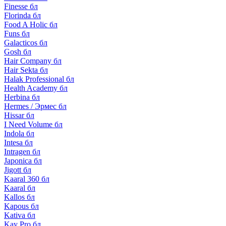
Finesse бл
Florinda бл
Food A Holic бл
Funs бл
Galacticos бл
Gosh бл
Hair Company бл
Hair Sekta бл
Halak Professional бл
Health Academy бл
Herbina бл
Hermes / Эрмес бл
Hissar бл
I Need Volume бл
Indola бл
Intesa бл
Intragen бл
Japonica бл
Jigott бл
Kaaral 360 бл
Kaaral бл
Kallos бл
Kapous бл
Kativa бл
Kay Pro бл