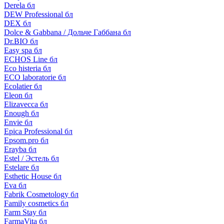
Derela бл
DEW Professional бл
DEX бл
Dolce & Gabbana / Дольче Габбана бл
Dr.BIO бл
Easy spa бл
ECHOS Line бл
Eco histeria бл
ECO laboratorie бл
Ecolatier бл
Eleon бл
Elizavecca бл
Enough бл
Envie бл
Epica Professional бл
Epsom.pro бл
Erayba бл
Estel / Эстель бл
Estelare бл
Esthetic House бл
Eva бл
Fabrik Cosmetology бл
Family cosmetics бл
Farm Stay бл
FarmaVita бл