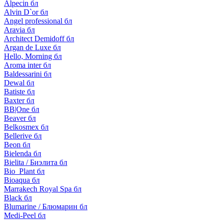
Alpecin бл
Alvin D`or бл
Angel professional бл
Aravia бл
Architect Demidoff бл
Argan de Luxe бл
Hello, Morning бл
Aroma inter бл
Baldessarini бл
Dewal бл
Batiste бл
Baxter бл
BB|One бл
Beaver бл
Belkosmex бл
Bellerive бл
Beon бл
Bielenda бл
Bielita / Биэлита бл
Bio_Plant бл
Bioaqua бл
Marrakech Royal Spa бл
Black бл
Blumarine / Блюмарин бл
Medi-Peel бл