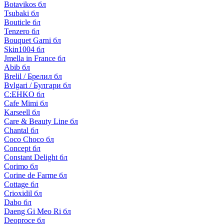
Botavikos бл
Tsubaki бл
Bouticle бл
Tenzero бл
Bouquet Garni бл
Skin1004 бл
Jmella in France бл
Abib бл
Brelil / Брелил бл
Bvlgari / Булгари бл
C:EHKO бл
Cafe Mimi бл
Karseell бл
Care & Beauty Line бл
Chantal бл
Coco Choco бл
Concept бл
Constant Delight бл
Corimo бл
Corine de Farme бл
Cottage бл
Crioxidil бл
Dabo бл
Daeng Gi Meo Ri бл
Deoproce бл