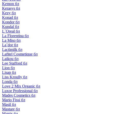
Kemon бл
Kerasys бл
Kezy бл
Konad бл
Kondor бл
Kundal бл
L`Oreal бл
La Florentina бл
La Miso бл
La`dor бл
Lactimilk бл
Lafitel Cosmetique бл
Laikou бл
Lee Stafford бл
Lion бл
Lisap бл
Liss Kroully бл
Londa бл
Love 2 Mix Organic бл
Luxor Professional бл
Mades Cosmetics бл
Mario Fissi бл
Masil бл
Mastare бл
Matrix бл