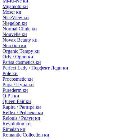
Mi-Ri-Ne ки
Mijamoto ки
Moser ки
NiceView ки
Niegelon ки
Normal Clinic ки
Nouvelle ки
Novax Beauty ки
Nuoxion ки
Organic Terapy ки
Orly / Орли ки
Parisa cosmetics ки
Perfect Lady / Перфект Леди ки
Pole ки
Procosmetic ки
Pupa / Пупа ки
Purederm ки
Q P I ки
Queen Fair ки
Rapira / Рапира ки
Reflex / Рефлекс ки
Relouis / Релуи ки
Revolution ки
Rimalan ки
Romantic Collection ки