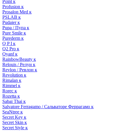
Point к
Profusion к
Prosalon Med к
PSLAB к
Pudaier к
Pupa / Пупа к
Pure Smile к
Purederm к
Q P I к
Q2 Pro к
Qyanf к
RainbowBeauty к
Relouis / Релуи к
Revlon / Ревлон к
Revolution к
Rimalan к
Rimmel к
Rorec к
Rozetta к
Sabai Thai к
Salvatore Ferragamo / Сальваторе Феррагамо к
SeaNtree к
Secret Key к
Secret Skin к
Secret Style к