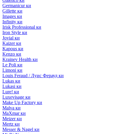
Galenco ки
Germanicur ки
Gillette ки
Images ки
Infinity ки
Irisk Professional ки
Iron Style ки
Jovial ки
Kaizer ки
Kapous ки
Kenzo ки
Krainev Health ки
Le Poli ки
Limoni ки
Louis Feraud / Луис Ферауд ки
Lukas ки
Lukasi ки
Lure! ки
Luxevisage ки
Make Up Factory ки
Malva ки
MaXmar ки
Meizer ки
Mertz ки
Messer & Nagel ки