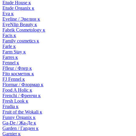
Etude House к
Etude Organix к
Eva к
Eveline / Эвелин к
EyeNlip Beauty к
Fabrik Cosmetology к
Facis к
Family cosmetics к
Farle к
Farm Stay к
Farres к
Fennel к
Ffleur / Флер к
Fito косметик к
FJ Fennel к
Flormar / Флормар к
Food A Holic к
Frenchi / Френчи к
Fresh Look к
Frudia к
Fruit of the Wokali к
Funny Organix к
Ga-De / Жа-Де к
Garden / Гарден к
Garnier к