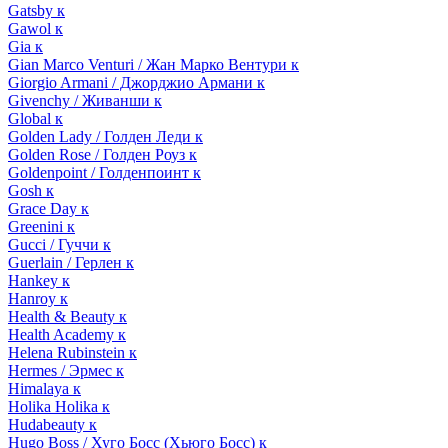
Gatsby к
Gawol к
Gia к
Gian Marco Venturi / Жан Марко Вентури к
Giorgio Armani / Джорджио Армани к
Givenchy / Живанши к
Global к
Golden Lady / Голден Леди к
Golden Rose / Голден Роуз к
Goldenpoint / Голденпоинт к
Gosh к
Grace Day к
Greenini к
Gucci / Гуччи к
Guerlain / Герлен к
Hankey к
Hanroy к
Health & Beauty к
Health Academy к
Helena Rubinstein к
Hermes / Эрмес к
Himalaya к
Holika Holika к
Hudabeauty к
Hugo Boss / Хуго Босс (Хьюго Босс) к