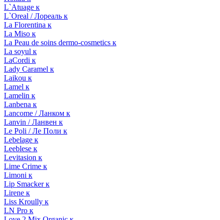
L`Atuage к
L`Oreal / Лореаль к
La Florentina к
La Miso к
La Peau de soins dermo-cosmetics к
La soyul к
LaCordi к
Lady Caramel к
Laikou к
Lamel к
Lamelin к
Lanbena к
Lancome / Ланком к
Lanvin / Ланвен к
Le Poli / Ле Поли к
Lebelage к
Leeblese к
Levitasion к
Lime Crime к
Limoni к
Lip Smacker к
Lirene к
Liss Kroully к
LN Pro к
Love 2 Mix Organic к