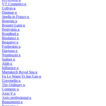
VT Cosmetics к
Cellvio к
Dasique к
Jmella in France к
Bogenia к
Bouqet Garni к
Prettyskin к
Rom&nd к
Biodance к
Beaumyr к
Fortheskin к
Daejong к
Numbuzin к
Sadoer к
Abib к
Influence к
Marrakech Royal Spa к
Fu Le Wang Yi Jun Gao к
Graymelin к
The Ordinary к
Cormesic к
Axis-Y к
Anjo professional к
Beauugreen к