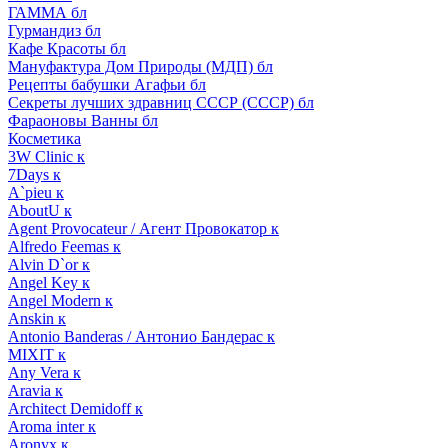
ГАММА бл
Гурмандиз бл
Кафе Красоты бл
Мануфактура Дом Природы (МДП) бл
Рецепты бабушки Агафьи бл
Секреты лучших здравниц СССР (СССР) бл
Фараоновы Ванны бл
Косметика
3W Clinic к
7Days к
A`pieu к
AboutU к
Agent Provocateur / Агент Провокатор к
Alfredo Feemas к
Alvin D`or к
Angel Key к
Angel Modern к
Anskin к
Antonio Banderas / Антонио Бандерас к
MIXIT к
Any Vera к
Aravia к
Architect Demidoff к
Aroma inter к
Aronyx к