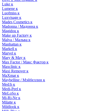
Luke к
Lumene к
Luofmiss к
Luxvisage к
Mades Cosmetics к
Madonna / Мадонна к
Magidou к
Make up Factory к
Malva / Мальва к
Manhattan к
Markell к
Marvel к
Mary & May к
Max Factor / Макс Фактор к
Maxclinic к
Maxi Remover к
MaXmar к
Maybelline / Мэйбеллин к
Med:b к
Medi-Peel к
MeLoSo к
Mi-Ri-Ne к
Milatte к
Mildlook к