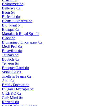
Belkosmex бл
Bellerive бл
Beon бл
Bielenda бл
Bielita / Биэлита бл
Bio_Plant бл
Bioaqua бл
Marrakech Royal Spa бл
Black бл
Blumarine / Блюмарин бл
Medi-Peel бл
Botavikos бл
Tsubaki бл
Bouticle бл
Tenzero бл
Bouquet Garni бл
Skin1004 бл
Jmella in France бл
Abib бл
Brelil / Брелил бл
Bvlgari / Булгари бл
C:EHKO бл
Cafe Mimi бл
Karseell бл