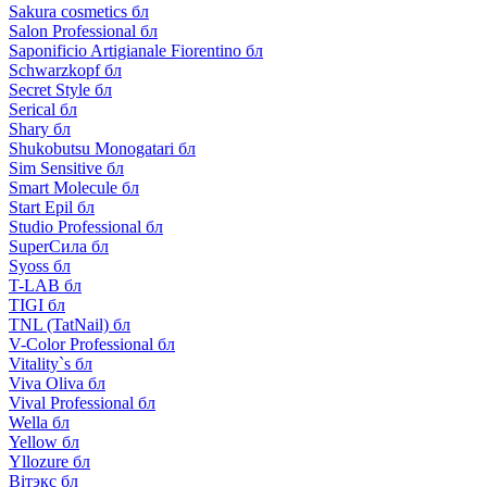
Sakura cosmetics бл
Salon Professional бл
Saponificio Artigianale Fiorentino бл
Schwarzkopf бл
Secret Style бл
Serical бл
Shary бл
Shukobutsu Monogatari бл
Sim Sensitive бл
Smart Molecule бл
Start Epil бл
Studio Professional бл
SuperСила бл
Syoss бл
T-LAB бл
TIGI бл
TNL (TatNail) бл
V-Color Professional бл
Vitality`s бл
Viva Oliva бл
Vival Professional бл
Wella бл
Yellow бл
Yllozure бл
Вiтэкс бл