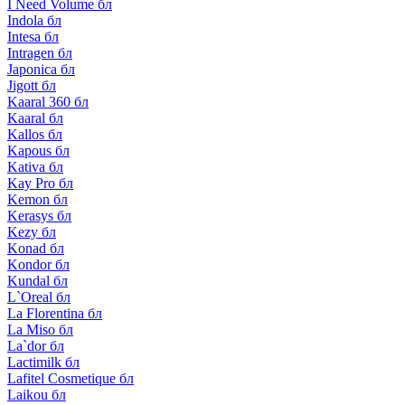
I Need Volume бл
Indola бл
Intesa бл
Intragen бл
Japonica бл
Jigott бл
Kaaral 360 бл
Kaaral бл
Kallos бл
Kapous бл
Kativa бл
Kay Pro бл
Kemon бл
Kerasys бл
Kezy бл
Konad бл
Kondor бл
Kundal бл
L`Oreal бл
La Florentina бл
La Miso бл
La`dor бл
Lactimilk бл
Lafitel Cosmetique бл
Laikou бл