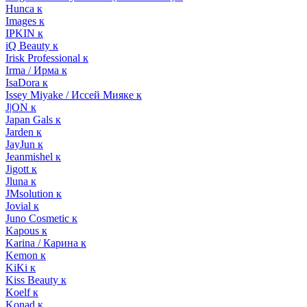
Hunca к
Images к
IPKIN к
iQ Beauty к
Irisk Professional к
Irma / Ирма к
IsaDora к
Issey Miyake / Иссей Мияке к
J|ON к
Japan Gals к
Jarden к
JayJun к
Jeanmishel к
Jigott к
Jluna к
JMsolution к
Jovial к
Juno Cosmetic к
Kapous к
Karina / Карина к
Kemon к
KiKi к
Kiss Beauty к
Koelf к
Konad к