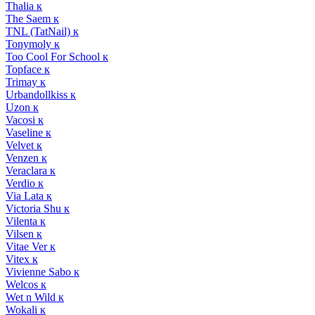
Thalia к
The Saem к
TNL (TatNail) к
Tonymoly к
Too Cool For School к
Topface к
Trimay к
Urbandollkiss к
Uzon к
Vacosi к
Vaseline к
Velvet к
Venzen к
Veraclara к
Verdio к
Via Lata к
Victoria Shu к
Vilenta к
Vilsen к
Vitae Ver к
Vitex к
Vivienne Sabo к
Welcos к
Wet n Wild к
Wokali к