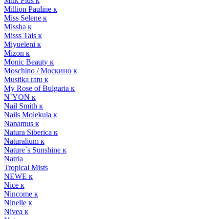
Milk Plus к
Million Pauline к
Miss Selene к
Missha к
Misss Tais к
Miyueleni к
Mizon к
Monic Beauty к
Moschino / Москино к
Mustika ratu к
My Rose of Bulgaria к
N`YON к
Nail Smith к
Nails Molekula к
Nanamus к
Natura Siberica к
Naturalium к
Nature`s Sunshine к
Natria
Tropical Mists
NEWE к
Nice к
Nincome к
Ninelle к
Nivea к