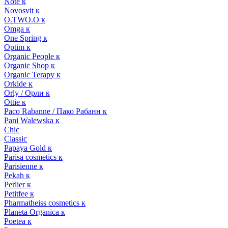
Note к
Novosvit к
O.TWO.O к
Omga к
One Spring к
Optim к
Organic People к
Organic Shop к
Organic Terapy к
Orkide к
Orly / Орли к
Ottie к
Paco Rabanne / Пако Рабанн к
Pani Walewska к
Chic
Classic
Papaya Gold к
Parisa cosmetics к
Parisienne к
Pekah к
Perlier к
Petitfee к
Pharmatheiss cosmetics к
Planeta Organica к
Poetea к