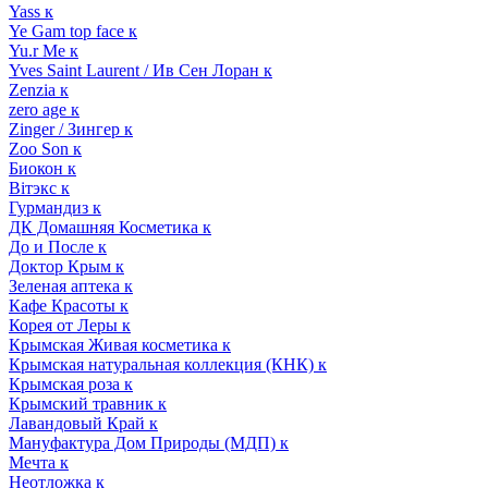
Yass к
Ye Gam top face к
Yu.r Me к
Yves Saint Laurent / Ив Сен Лоран к
Zenzia к
zero age к
Zinger / Зингер к
Zoo Son к
Биокон к
Вiтэкс к
Гурмандиз к
ДК Домашняя Косметика к
До и После к
Доктор Крым к
Зеленая аптека к
Кафе Красоты к
Корея от Леры к
Крымская Живая косметика к
Крымская натуральная коллекция (КНК) к
Крымская роза к
Крымский травник к
Лавандовый Край к
Мануфактура Дом Природы (МДП) к
Мечта к
Неотложка к