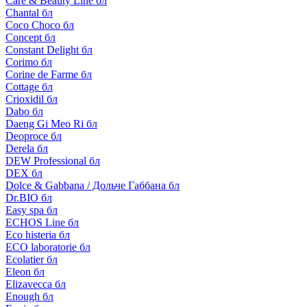
Care & Beauty Line бл
Chantal бл
Coco Choco бл
Concept бл
Constant Delight бл
Corimo бл
Corine de Farme бл
Cottage бл
Crioxidil бл
Dabo бл
Daeng Gi Meo Ri бл
Deoproce бл
Derela бл
DEW Professional бл
DEX бл
Dolce & Gabbana / Дольче Габбана бл
Dr.BIO бл
Easy spa бл
ECHOS Line бл
Eco histeria бл
ECO laboratorie бл
Ecolatier бл
Eleon бл
Elizavecca бл
Enough бл