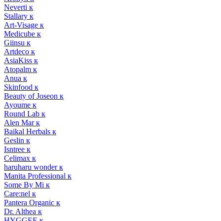
Neverti к
Stallary к
Art-Visage к
Medicube к
Giinsu к
Artdeco к
AsiaKiss к
Atopalm к
Anua к
Skinfood к
Beauty of Joseon к
Ayoume к
Round Lab к
Alen Mar к
Baikal Herbals к
Geslin к
Isntree к
Celimax к
haruharu wonder к
Manita Professional к
Some By Mi к
Care:nel к
Pantera Organic к
Dr. Althea к
HYGGEE к