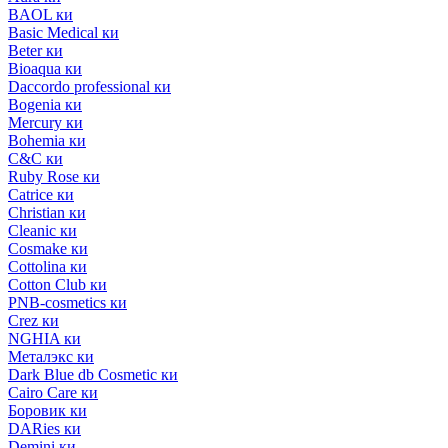
BAOL ки
Basic Medical ки
Beter ки
Bioaqua ки
Daccordo professional ки
Bogenia ки
Mercury ки
Bohemia ки
C&C ки
Ruby Rose ки
Catrice ки
Christian ки
Cleanic ки
Cosmake ки
Cottolina ки
Cotton Club ки
PNB-cosmetics ки
Crez ки
NGHIA ки
Металэкс ки
Dark Blue db Cosmetic ки
Cairo Care ки
Боровик ки
DARies ки
Demini ки