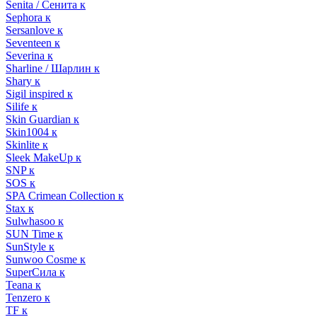
Senita / Сенита к
Sephora к
Sersanlove к
Seventeen к
Severina к
Sharline / Шарлин к
Shary к
Sigil inspired к
Silife к
Skin Guardian к
Skin1004 к
Skinlite к
Sleek MakeUp к
SNP к
SOS к
SPA Crimean Collection к
Stax к
Sulwhasoo к
SUN Time к
SunStyle к
Sunwoo Cosme к
SuperСила к
Teana к
Tenzero к
TF к