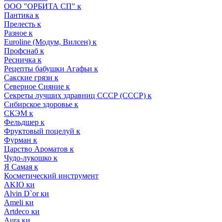
ООО "ОРБИТА СП" к
Пантика к
Прелесть к
Разное к
Euroline (Модум, Вилсен) к
Профснаб к
Ресничка к
Рецепты бабушки Агафьи к
Сакские грязи к
Северное Сияние к
Секреты лучших здравниц СССР (СССР) к
Сибирское здоровье к
СКЭМ к
Фельдшер к
Фруктовый поцелуй к
Фурман к
Царство Ароматов к
Чудо-лукошко к
Я Самая к
Косметический инструмент
AKIO ки
Alvin D`or ки
Ameli ки
Artdeco ки
Aura ки