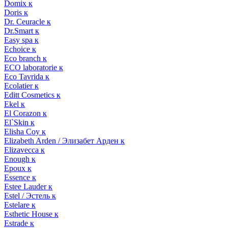
Domix к
Doris к
Dr. Ceuracle к
Dr.Smart к
Easy spa к
Echoice к
Eco branch к
ECO laboratorie к
Eco Tavrida к
Ecolatier к
Editt Cosmetics к
Ekel к
El Corazon к
El`Skin к
Elisha Coy к
Elizabeth Arden / Элизабет Арден к
Elizavecca к
Enough к
Epoux к
Essence к
Estee Lauder к
Estel / Эстель к
Estelare к
Esthetic House к
Estrade к