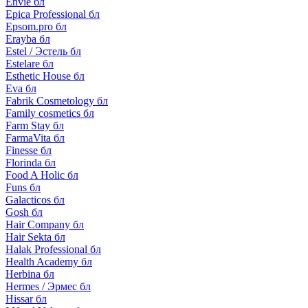
Envie бл
Epica Professional бл
Epsom.pro бл
Erayba бл
Estel / Эстель бл
Estelare бл
Esthetic House бл
Eva бл
Fabrik Cosmetology бл
Family cosmetics бл
Farm Stay бл
FarmaVita бл
Finesse бл
Florinda бл
Food A Holic бл
Funs бл
Galacticos бл
Gosh бл
Hair Company бл
Hair Sekta бл
Halak Professional бл
Health Academy бл
Herbina бл
Hermes / Эрмес бл
Hissar бл