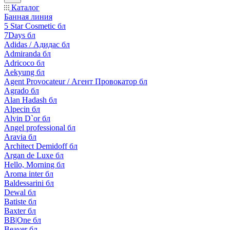
Каталог
Банная линия
5 Star Cosmetic бл
7Days бл
Adidas / Адидас бл
Admiranda бл
Adricoco бл
Aekyung бл
Agent Provocateur / Агент Провокатор бл
Agrado бл
Alan Hadash бл
Alpecin бл
Alvin D`or бл
Angel professional бл
Aravia бл
Architect Demidoff бл
Argan de Luxe бл
Hello, Morning бл
Aroma inter бл
Baldessarini бл
Dewal бл
Batiste бл
Baxter бл
BB|One бл
Beaver бл