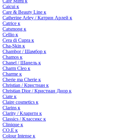
Cafe Mimi к
Caicui к
Care & Beauty Line к
Catherine Arley / Катрин Арлей к
Catrice к
Catsmong к
Cellio к
Cera di Cupra к
Cha-Skin к
Chambor / Шамбор к
Chamos к
Chanel / Шанель к
Charm Cleo к
Charme к
Cherie ma Cherie к
Christian / Кристиан к
Christian Dior / Кристиан Диор к
Ciate к
Claire cosmetics к
Clarins к
Clarity / Кларити к
Classics / Классикс к
Clinique к
CO.E к
Colour Intense к