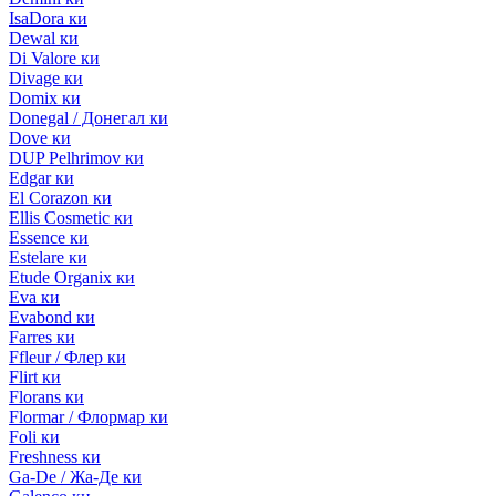
IsaDora ки
Dewal ки
Di Valore ки
Divage ки
Domix ки
Donegal / Донегал ки
Dove ки
DUP Pelhrimov ки
Edgar ки
El Corazon ки
Ellis Cosmetic ки
Essence ки
Estelare ки
Etude Organix ки
Eva ки
Evabond ки
Farres ки
Ffleur / Флер ки
Flirt ки
Florans ки
Flormar / Флормар ки
Foli ки
Freshness ки
Ga-De / Жа-Де ки