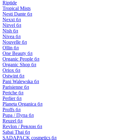
Riptide
Tropical Mists
Nesti Dante бл
Nexxt бл
Nirvel бл
Nish бл
Nivea бл
Nouvelle бл
Ollin бл
One Beauty бл
Organic People бл
Organic Shop бл
Oriox бл
Ostwint бл
Pani Walewska бл
Parisienne бл
Periche бл
Perlier бл
Planeta Organica бл
Proffs бл
Pupa / Пупа бл
Reuzel бл
Revlon / Ревлон бл
Sabai Thai бл
SADAPACK cosmetics бл