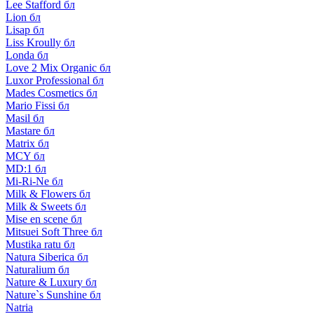
Lee Stafford бл
Lion бл
Lisap бл
Liss Kroully бл
Londa бл
Love 2 Mix Organic бл
Luxor Professional бл
Mades Cosmetics бл
Mario Fissi бл
Masil бл
Mastare бл
Matrix бл
MCY бл
MD:1 бл
Mi-Ri-Ne бл
Milk & Flowers бл
Milk & Sweets бл
Mise en scene бл
Mitsuei Soft Three бл
Mustika ratu бл
Natura Siberica бл
Naturalium бл
Nature & Luxury бл
Nature`s Sunshine бл
Natria