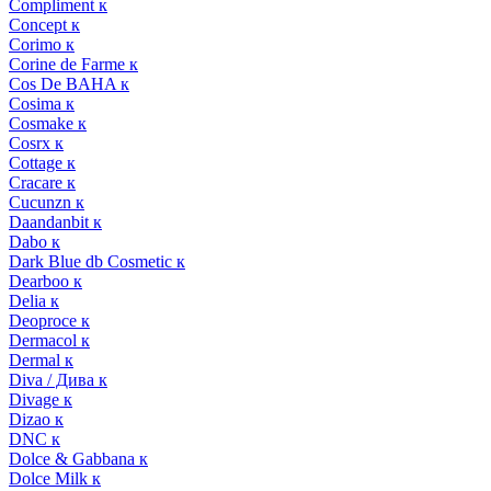
Compliment к
Concept к
Corimo к
Corine de Farme к
Cos De BAHA к
Cosima к
Cosmake к
Cosrx к
Cottage к
Cracare к
Cucunzn к
Daandanbit к
Dabo к
Dark Blue db Cosmetic к
Dearboo к
Delia к
Deoproce к
Dermacol к
Dermal к
Diva / Дива к
Divage к
Dizao к
DNC к
Dolce & Gabbana к
Dolce Milk к