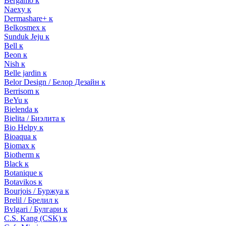
Bergamo к
Naexy к
Dermashare+ к
Belkosmex к
Sunduk Jeju к
Bell к
Beon к
Nish к
Belle jardin к
Belor Design / Белор Дезайн к
Berrisom к
BeYu к
Bielenda к
Bielita / Биэлита к
Bio Helpy к
Bioaqua к
Biomax к
Biotherm к
Black к
Botanique к
Botavikos к
Bourjois / Буржуа к
Brelil / Брелил к
Bvlgari / Булгари к
C.S. Kang (CSK) к