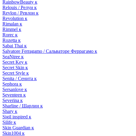
RainbowBeauty к
Relouis / Релуи к
Revlon / Ревлон к
Revolution к
Rimalan к
Rimmel к
Rorec к
Rozetta к
Sabai Thai к
Salvatore Ferragamo / Сальваторе Феррагамо к
SeaNtree к
Secret Key к
Secret Skin к
Secret Style к
Senita / Сенита к
Sephora к
Sersanlove к
Seventeen к
Severina к
Sharline / Шарлин к
Shary к
Sigil inspired к
Silife к
Skin Guardian к
Skin1004 к