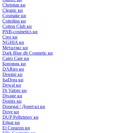
Christian ки
Cleanic ки
Cosmake ки
Cottolina ки
Cotton Club ки
PNB-cosmetics ки
Crez ки
NGHIA ки
Металэкс ки
Dark Blue db Cosmetic ки
Cairo Care ки
Боровик ки
DARies ки
Demini ки
IsaDora ки
Dewal ки
Di Valore ки
Divage ки
Domix ки
Donegal / Донегал ки
Dove ки
DUP Pelhrimov ки
Edgar ки
El Corazon ки