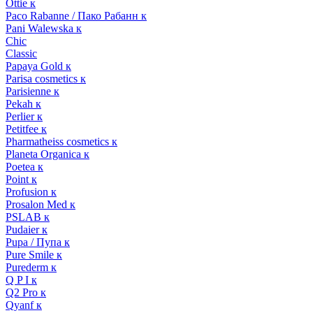
Ottie к
Paco Rabanne / Пако Рабанн к
Pani Walewska к
Chic
Classic
Papaya Gold к
Parisa cosmetics к
Parisienne к
Pekah к
Perlier к
Petitfee к
Pharmatheiss cosmetics к
Planeta Organica к
Poetea к
Point к
Profusion к
Prosalon Med к
PSLAB к
Pudaier к
Pupa / Пупа к
Pure Smile к
Purederm к
Q P I к
Q2 Pro к
Qyanf к