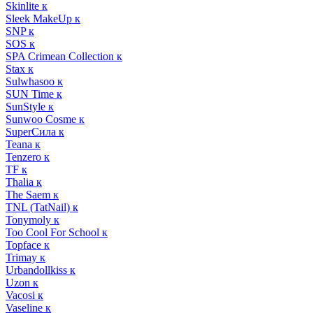
Skinlite к
Sleek MakeUp к
SNP к
SOS к
SPA Crimean Collection к
Stax к
Sulwhasoo к
SUN Time к
SunStyle к
Sunwoo Cosme к
SuperСила к
Teana к
Tenzero к
TF к
Thalia к
The Saem к
TNL (TatNail) к
Tonymoly к
Too Cool For School к
Topface к
Trimay к
Urbandollkiss к
Uzon к
Vacosi к
Vaseline к