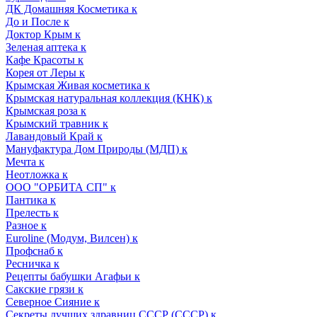
ДК Домашняя Косметика к
До и После к
Доктор Крым к
Зеленая аптека к
Кафе Красоты к
Корея от Леры к
Крымская Живая косметика к
Крымская натуральная коллекция (КНК) к
Крымская роза к
Крымский травник к
Лавандовый Край к
Мануфактура Дом Природы (МДП) к
Мечта к
Неотложка к
ООО "ОРБИТА СП" к
Пантика к
Прелесть к
Разное к
Euroline (Модум, Вилсен) к
Профснаб к
Ресничка к
Рецепты бабушки Агафьи к
Сакские грязи к
Северное Сияние к
Секреты лучших здравниц СССР (СССР) к