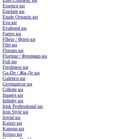
Ellis Cosmetic ки
Essence ки
Estelare ки
Etude Organix ки
Eva ки
Evabond ки
Farres ки
Ffleur / Флер ки
Flirt ки
Florans ки
Flormar / Флормар ки
Foli ки
Freshness ки
Ga-De / Жа-Де ки
Galenco ки
Germanicur ки
Gillette ки
Images ки
Infinity ки
Irisk Professional ки
Iron Style ки
Jovial ки
Kaizer ки
Kapous ки
Kenzo ки