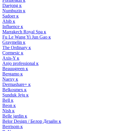
Fortheskin к
Daejong к
Numbuzin к
Sadoer к
Abib к
Influence к
Marrakech Royal Spa к
Fu Le Wang Yi Jun Gao к
Graymelin к
The Ordinary к
Cormesic к
Axis-Y к
Anjo professional к
Beauugreen к
Bergamo к
Naexy к
Dermashare+ к
Belkosmex к
Sunduk Jeju к
Bell к
Beon к
Nish к
Belle jardin к
Belor Design / Белор Дезайн к
Berrisom к