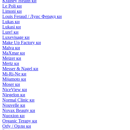
Krainev Health ки
Le Poli ки
Limoni ки
Louis Feraud / Луис Ферауд ки
Lukas ки
Lukasi ки
Lure! ки
Luxevisage ки
Make Up Factory ки
Malva ки
MaXmar ки
Meizer ки
Mertz ки
Messer & Nagel ки
Mi-Ri-Ne ки
Mijamoto ки
Moser ки
NiceView ки
Niegelon ки
Normal Clinic ки
Nouvelle ки
Novax Beauty ки
Nuoxion ки
Organic Terapy ки
Orly / Орли ки