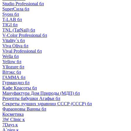
Studio Professional бл
SuperСила бл
Syoss бл
T-LAB бл
TIGI бл
TNL (TatNail) бл
V-Color Professional бл
Vitality`s бл
Viva Oliva бл
Vival Professional бл
Wella бл
Yellow бл
Yllozure бл
Вiтэкс бл
ГАММА бл
Гурмандиз бл
Кафе Красоты бл
Мануфактура Дом Природы (МДП) бл
Рецепты бабушки Агафьи бл
Секреты лучших здравниц СССР (СССР) бл
Фараоновы Ванны бл
Косметика
3W Clinic к
7Days к
A`pieu к