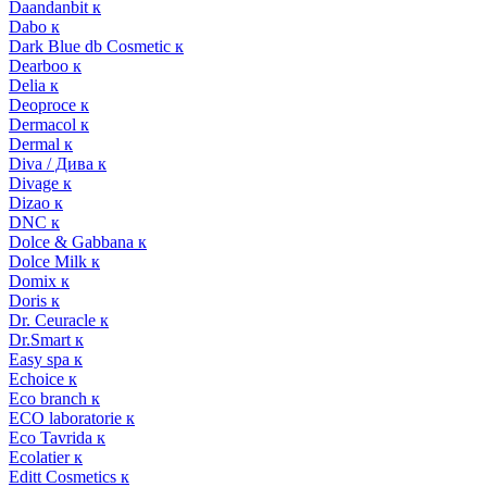
Daandanbit к
Dabo к
Dark Blue db Cosmetic к
Dearboo к
Delia к
Deoproce к
Dermacol к
Dermal к
Diva / Дива к
Divage к
Dizao к
DNC к
Dolce & Gabbana к
Dolce Milk к
Domix к
Doris к
Dr. Ceuracle к
Dr.Smart к
Easy spa к
Echoice к
Eco branch к
ECO laboratorie к
Eco Tavrida к
Ecolatier к
Editt Cosmetics к