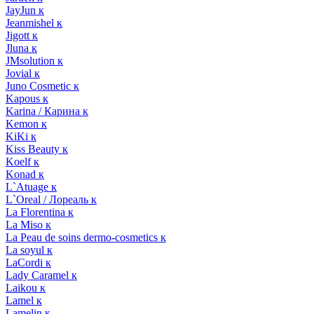
JayJun к
Jeanmishel к
Jigott к
Jluna к
JMsolution к
Jovial к
Juno Cosmetic к
Kapous к
Karina / Карина к
Kemon к
KiKi к
Kiss Beauty к
Koelf к
Konad к
L`Atuage к
L`Oreal / Лореаль к
La Florentina к
La Miso к
La Peau de soins dermo-cosmetics к
La soyul к
LaCordi к
Lady Caramel к
Laikou к
Lamel к
Lamelin к