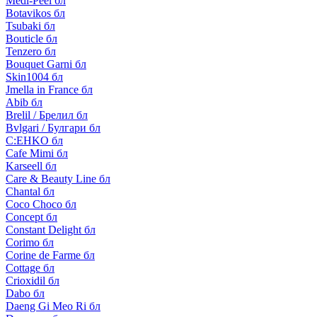
Medi-Peel бл
Botavikos бл
Tsubaki бл
Bouticle бл
Tenzero бл
Bouquet Garni бл
Skin1004 бл
Jmella in France бл
Abib бл
Brelil / Брелил бл
Bvlgari / Булгари бл
C:EHKO бл
Cafe Mimi бл
Karseell бл
Care & Beauty Line бл
Chantal бл
Coco Choco бл
Concept бл
Constant Delight бл
Corimo бл
Corine de Farme бл
Cottage бл
Crioxidil бл
Dabo бл
Daeng Gi Meo Ri бл