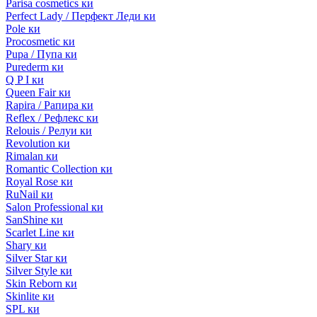
Parisa cosmetics ки
Perfect Lady / Перфект Леди ки
Pole ки
Procosmetic ки
Pupa / Пупа ки
Purederm ки
Q P I ки
Queen Fair ки
Rapira / Рапира ки
Reflex / Рефлекс ки
Relouis / Релуи ки
Revolution ки
Rimalan ки
Romantic Collection ки
Royal Rose ки
RuNail ки
Salon Professional ки
SanShine ки
Scarlet Line ки
Shary ки
Silver Star ки
Silver Style ки
Skin Reborn ки
Skinlite ки
SPL ки