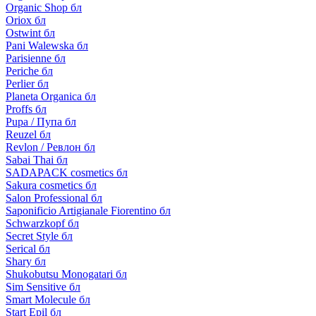
Organic Shop бл
Oriox бл
Ostwint бл
Pani Walewska бл
Parisienne бл
Periche бл
Perlier бл
Planeta Organica бл
Proffs бл
Pupa / Пупа бл
Reuzel бл
Revlon / Ревлон бл
Sabai Thai бл
SADAPACK cosmetics бл
Sakura cosmetics бл
Salon Professional бл
Saponificio Artigianale Fiorentino бл
Schwarzkopf бл
Secret Style бл
Serical бл
Shary бл
Shukobutsu Monogatari бл
Sim Sensitive бл
Smart Molecule бл
Start Epil бл