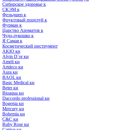
Сибирское здоровье к
СКЭМ к
Фельдшер к
Фруктовый поцелуй к
Фурман к
Царство Ароматов к
Чудо-лукошко к
Я Самая к
Косметический инструмент
AKIO ки
Alvin D`or ки
Ameli ки
Artdeco ки
Aura ки
BAOL ки
Basic Medical ки
Beter ки
Bioaqua ки
Daccordo professional ки
Bogenia ки
Mercury ки
Bohemia ки
C&C ки
Ruby Rose ки
Catrice ки