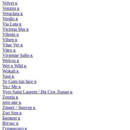
Velvet к
Venzen к
Veraclara к
Verdio к
Via Lata к
Victoria Shu к
Vilenta к
Vilsen к
Vitae Ver к
Vitex к
Vivienne Sabo к
Welcos к
Wet n Wild к
Wokali к
Yass к
Ye Gam top face к
Yu.r Me к
Yves Saint Laurent / Ив Сен Лоран к
Zenzia к
zero age к
Zinger / Зингер к
Zoo Son к
Биокон к
Вiтэкс к
Гурмандиз к