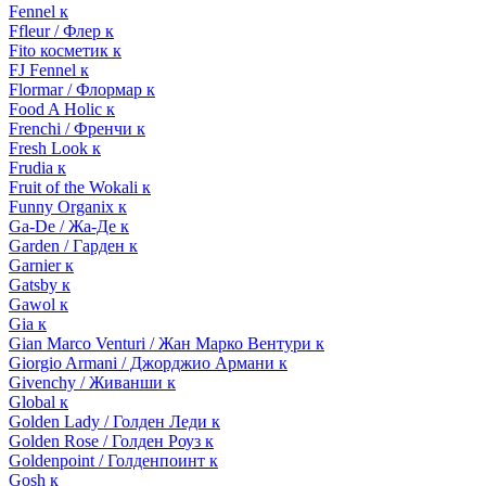
Fennel к
Ffleur / Флер к
Fito косметик к
FJ Fennel к
Flormar / Флормар к
Food A Holic к
Frenchi / Френчи к
Fresh Look к
Frudia к
Fruit of the Wokali к
Funny Organix к
Ga-De / Жа-Де к
Garden / Гарден к
Garnier к
Gatsby к
Gawol к
Gia к
Gian Marco Venturi / Жан Марко Вентури к
Giorgio Armani / Джорджио Армани к
Givenchy / Живанши к
Global к
Golden Lady / Голден Леди к
Golden Rose / Голден Роуз к
Goldenpoint / Голденпоинт к
Gosh к