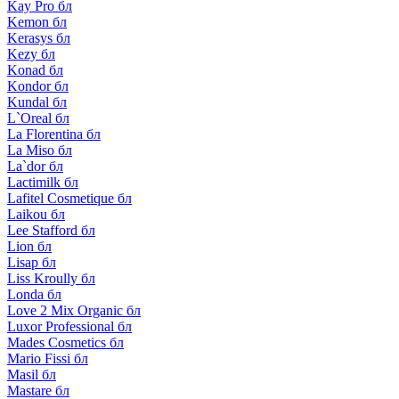
Kay Pro бл
Kemon бл
Kerasys бл
Kezy бл
Konad бл
Kondor бл
Kundal бл
L`Oreal бл
La Florentina бл
La Miso бл
La`dor бл
Lactimilk бл
Lafitel Cosmetique бл
Laikou бл
Lee Stafford бл
Lion бл
Lisap бл
Liss Kroully бл
Londa бл
Love 2 Mix Organic бл
Luxor Professional бл
Mades Cosmetics бл
Mario Fissi бл
Masil бл
Mastare бл