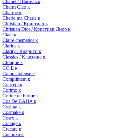
Chanel / Шанель к
Charm Cleo к
Charme к
Cherie ma Cherie к
Christian / Кристиан к
Christian Dior / Кристиан Диор к
Ciate к
Claire cosmetics к
Clarins к
Clarity / Кларити к
Classics / Классикс к
Clinique к
CO.E к
Colour Intense к
Compliment к
Concept к
Corimo к
Corine de Farme к
Cos De BAHA к
Cosima к
Cosmake к
Cosrx к
Cottage к
Cracare к
Cucunzn к