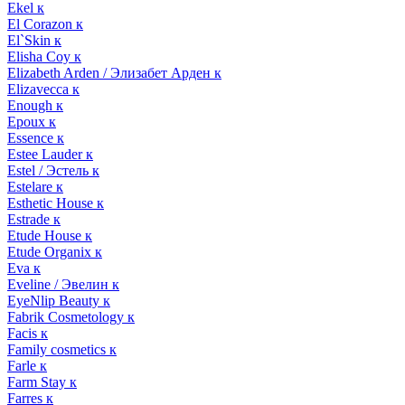
Ekel к
El Corazon к
El`Skin к
Elisha Coy к
Elizabeth Arden / Элизабет Арден к
Elizavecca к
Enough к
Epoux к
Essence к
Estee Lauder к
Estel / Эстель к
Estelare к
Esthetic House к
Estrade к
Etude House к
Etude Organix к
Eva к
Eveline / Эвелин к
EyeNlip Beauty к
Fabrik Cosmetology к
Facis к
Family cosmetics к
Farle к
Farm Stay к
Farres к