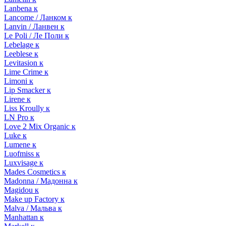
Lanbena к
Lancome / Ланком к
Lanvin / Ланвен к
Le Poli / Ле Поли к
Lebelage к
Leeblese к
Levitasion к
Lime Crime к
Limoni к
Lip Smacker к
Lirene к
Liss Kroully к
LN Pro к
Love 2 Mix Organic к
Luke к
Lumene к
Luofmiss к
Luxvisage к
Mades Cosmetics к
Madonna / Мадонна к
Magidou к
Make up Factory к
Malva / Мальва к
Manhattan к