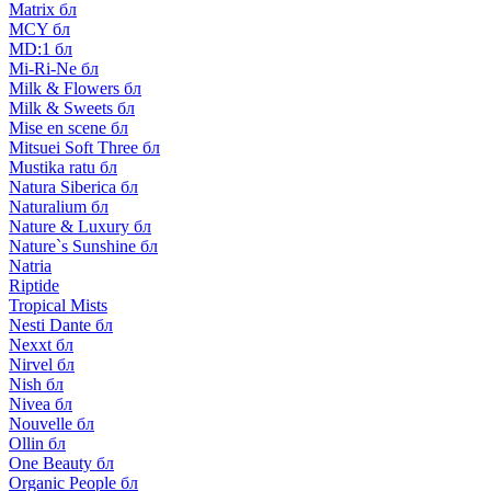
Matrix бл
MCY бл
MD:1 бл
Mi-Ri-Ne бл
Milk & Flowers бл
Milk & Sweets бл
Mise en scene бл
Mitsuei Soft Three бл
Mustika ratu бл
Natura Siberica бл
Naturalium бл
Nature & Luxury бл
Nature`s Sunshine бл
Natria
Riptide
Tropical Mists
Nesti Dante бл
Nexxt бл
Nirvel бл
Nish бл
Nivea бл
Nouvelle бл
Ollin бл
One Beauty бл
Organic People бл