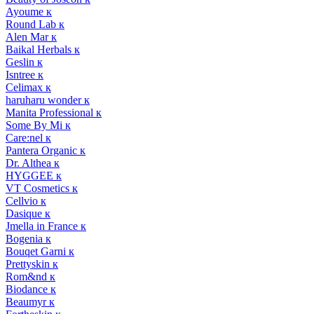
Ayoume к
Round Lab к
Alen Mar к
Baikal Herbals к
Geslin к
Isntree к
Celimax к
haruharu wonder к
Manita Professional к
Some By Mi к
Care:nel к
Pantera Organic к
Dr. Althea к
HYGGEE к
VT Cosmetics к
Cellvio к
Dasique к
Jmella in France к
Bogenia к
Bouqet Garni к
Prettyskin к
Rom&nd к
Biodance к
Beaumyr к