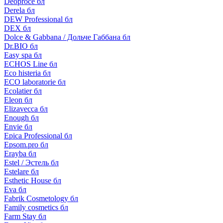
Deoproce бл
Derela бл
DEW Professional бл
DEX бл
Dolce & Gabbana / Дольче Габбана бл
Dr.BIO бл
Easy spa бл
ECHOS Line бл
Eco histeria бл
ECO laboratorie бл
Ecolatier бл
Eleon бл
Elizavecca бл
Enough бл
Envie бл
Epica Professional бл
Epsom.pro бл
Erayba бл
Estel / Эстель бл
Estelare бл
Esthetic House бл
Eva бл
Fabrik Cosmetology бл
Family cosmetics бл
Farm Stay бл