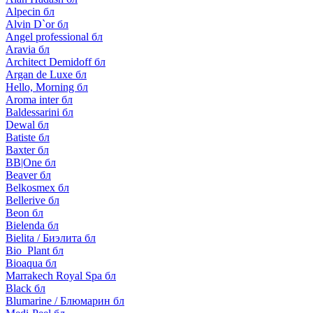
Alpecin бл
Alvin D`or бл
Angel professional бл
Aravia бл
Architect Demidoff бл
Argan de Luxe бл
Hello, Morning бл
Aroma inter бл
Baldessarini бл
Dewal бл
Batiste бл
Baxter бл
BB|One бл
Beaver бл
Belkosmex бл
Bellerive бл
Beon бл
Bielenda бл
Bielita / Биэлита бл
Bio_Plant бл
Bioaqua бл
Marrakech Royal Spa бл
Black бл
Blumarine / Блюмарин бл