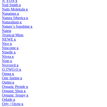
N`YON к
Nail Smith к
Nails Molekula к
Nanamus к
Natura Siberica к
Naturalium к
Nature`s Sunshine к
Natria
Tropical Mists
NEWE к
Nice к
Nincome к
Ninelle к
Nivea к
Note к
Novosvit к
O.TWO.O к
Omga к
One Spring к
Optim к
Organic People к
Organic Shop к
Organic Terapy к
Orkide к
Orly / Орли к