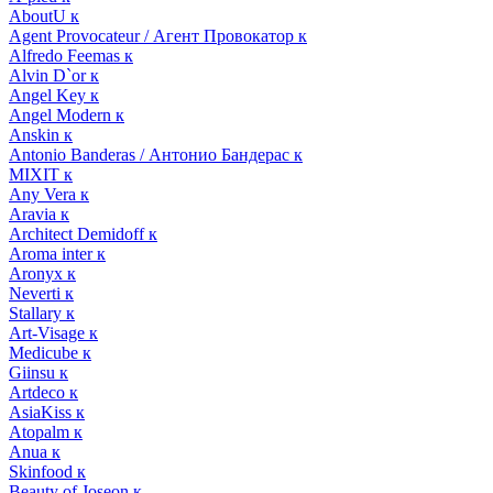
AboutU к
Agent Provocateur / Агент Провокатор к
Alfredo Feemas к
Alvin D`or к
Angel Key к
Angel Modern к
Anskin к
Antonio Banderas / Антонио Бандерас к
MIXIT к
Any Vera к
Aravia к
Architect Demidoff к
Aroma inter к
Aronyx к
Neverti к
Stallary к
Art-Visage к
Medicube к
Giinsu к
Artdeco к
AsiaKiss к
Atopalm к
Anua к
Skinfood к
Beauty of Joseon к