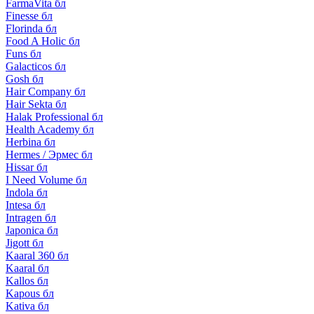
FarmaVita бл
Finesse бл
Florinda бл
Food A Holic бл
Funs бл
Galacticos бл
Gosh бл
Hair Company бл
Hair Sekta бл
Halak Professional бл
Health Academy бл
Herbina бл
Hermes / Эрмес бл
Hissar бл
I Need Volume бл
Indola бл
Intesa бл
Intragen бл
Japonica бл
Jigott бл
Kaaral 360 бл
Kaaral бл
Kallos бл
Kapous бл
Kativa бл