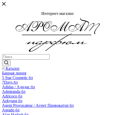
Интернет-магазин
Каталог
Банная линия
5 Star Cosmetic бл
7Days бл
Adidas / Адидас бл
Admiranda бл
Adricoco бл
Aekyung бл
Agent Provocateur / Агент Провокатор бл
Agrado бл
Alan Hadash бл