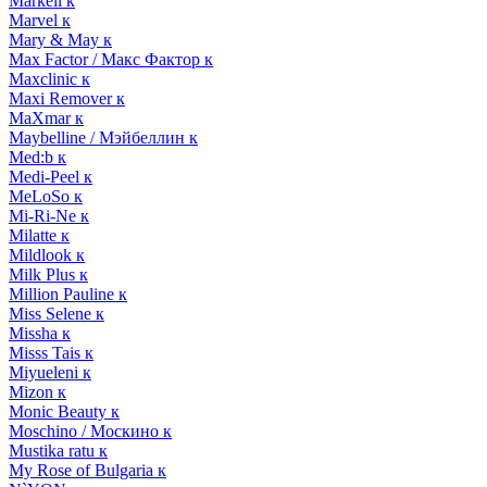
Markell к
Marvel к
Mary & May к
Max Factor / Макс Фактор к
Maxclinic к
Maxi Remover к
MaXmar к
Maybelline / Мэйбеллин к
Med:b к
Medi-Peel к
MeLoSo к
Mi-Ri-Ne к
Milatte к
Mildlook к
Milk Plus к
Million Pauline к
Miss Selene к
Missha к
Misss Tais к
Miyueleni к
Mizon к
Monic Beauty к
Moschino / Москино к
Mustika ratu к
My Rose of Bulgaria к