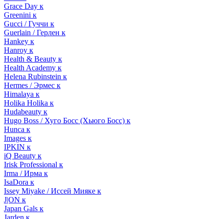
Grace Day к
Greenini к
Gucci / Гуччи к
Guerlain / Герлен к
Hankey к
Hanroy к
Health & Beauty к
Health Academy к
Helena Rubinstein к
Hermes / Эрмес к
Himalaya к
Holika Holika к
Hudabeauty к
Hugo Boss / Хуго Босс (Хьюго Босс) к
Hunca к
Images к
IPKIN к
iQ Beauty к
Irisk Professional к
Irma / Ирма к
IsaDora к
Issey Miyake / Иссей Мияке к
J|ON к
Japan Gals к
Jarden к