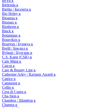
BeYu к
Bielenda к
Bielita / Биэлита к
Bio Helpy к
Bioaqua к
Biomax к
Biotherm к
Black к
Botanique к
Botavikos к
Bourjois / Буржуа к
Brelil / Брелил к
Bvlgari / Булгари к
C.S. Kang (CSK) к
Cafe Mimi к
Caicui к
Care & Beauty Line к
Catherine Arley / Катрин Арлей к
Catrice к
Catsmong к
Cellio к
Cera di Cupra к
Cha-Skin к
Chambor / Шамбор к
Chamos к