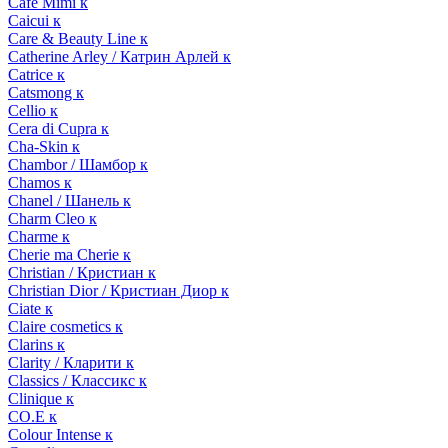
Cafe Mimi к
Caicui к
Care & Beauty Line к
Catherine Arley / Катрин Арлей к
Catrice к
Catsmong к
Cellio к
Cera di Cupra к
Cha-Skin к
Chambor / Шамбор к
Chamos к
Chanel / Шанель к
Charm Cleo к
Charme к
Cherie ma Cherie к
Christian / Кристиан к
Christian Dior / Кристиан Диор к
Ciate к
Claire cosmetics к
Clarins к
Clarity / Кларити к
Classics / Классикс к
Clinique к
CO.E к
Colour Intense к