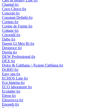
Care & Beauty Line бл
Chantal бл
Coco Choco бл
Concept бл
Constant Delight бл
Corimo бл
Corine de Farme бл
Cottage бл
Crioxidil бл
Dabo бл
Daeng Gi Meo Ri бл
Deoproce бл
Derela бл
DEW Professional бл
DEX бл
Dolce & Gabbana / Дольче Габбана бл
Dr.BIO бл
Easy spa бл
ECHOS Line бл
Eco histeria бл
ECO laboratorie бл
Ecolatier бл
Eleon бл
Elizavecca бл
Enough бл