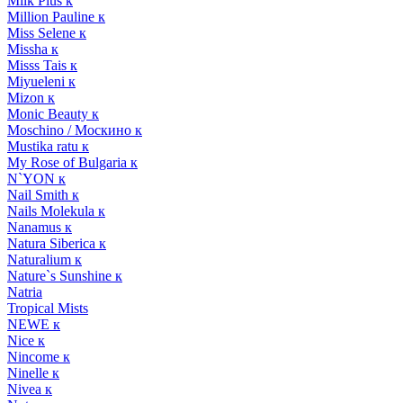
Milk Plus к
Million Pauline к
Miss Selene к
Missha к
Misss Tais к
Miyueleni к
Mizon к
Monic Beauty к
Moschino / Москино к
Mustika ratu к
My Rose of Bulgaria к
N`YON к
Nail Smith к
Nails Molekula к
Nanamus к
Natura Siberica к
Naturalium к
Nature`s Sunshine к
Natria
Tropical Mists
NEWE к
Nice к
Nincome к
Ninelle к
Nivea к