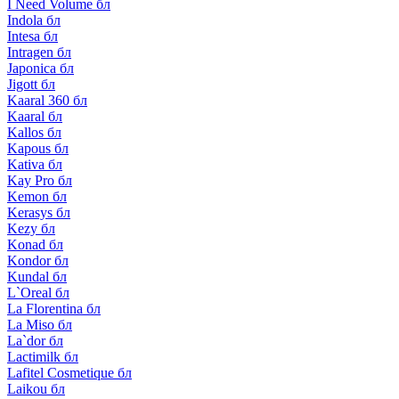
I Need Volume бл
Indola бл
Intesa бл
Intragen бл
Japonica бл
Jigott бл
Kaaral 360 бл
Kaaral бл
Kallos бл
Kapous бл
Kativa бл
Kay Pro бл
Kemon бл
Kerasys бл
Kezy бл
Konad бл
Kondor бл
Kundal бл
L`Oreal бл
La Florentina бл
La Miso бл
La`dor бл
Lactimilk бл
Lafitel Cosmetique бл
Laikou бл