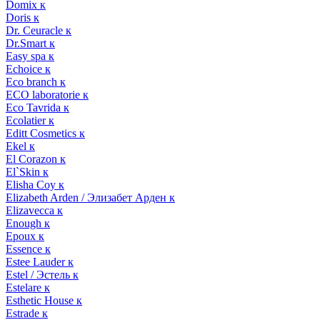
Domix к
Doris к
Dr. Ceuracle к
Dr.Smart к
Easy spa к
Echoice к
Eco branch к
ECO laboratorie к
Eco Tavrida к
Ecolatier к
Editt Cosmetics к
Ekel к
El Corazon к
El`Skin к
Elisha Coy к
Elizabeth Arden / Элизабет Арден к
Elizavecca к
Enough к
Epoux к
Essence к
Estee Lauder к
Estel / Эстель к
Estelare к
Esthetic House к
Estrade к