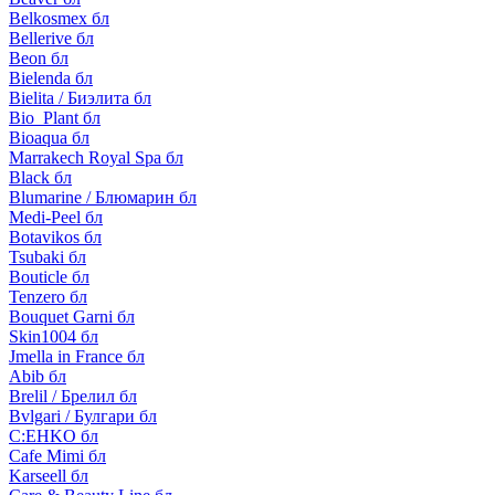
Belkosmex бл
Bellerive бл
Beon бл
Bielenda бл
Bielita / Биэлита бл
Bio_Plant бл
Bioaqua бл
Marrakech Royal Spa бл
Black бл
Blumarine / Блюмарин бл
Medi-Peel бл
Botavikos бл
Tsubaki бл
Bouticle бл
Tenzero бл
Bouquet Garni бл
Skin1004 бл
Jmella in France бл
Abib бл
Brelil / Брелил бл
Bvlgari / Булгари бл
C:EHKO бл
Cafe Mimi бл
Karseell бл