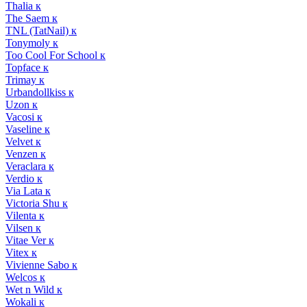
Thalia к
The Saem к
TNL (TatNail) к
Tonymoly к
Too Cool For School к
Topface к
Trimay к
Urbandollkiss к
Uzon к
Vacosi к
Vaseline к
Velvet к
Venzen к
Veraclara к
Verdio к
Via Lata к
Victoria Shu к
Vilenta к
Vilsen к
Vitae Ver к
Vitex к
Vivienne Sabo к
Welcos к
Wet n Wild к
Wokali к