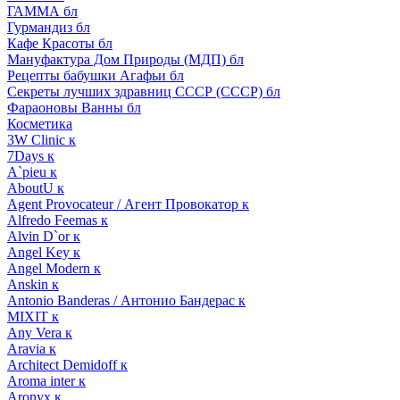
ГАММА бл
Гурмандиз бл
Кафе Красоты бл
Мануфактура Дом Природы (МДП) бл
Рецепты бабушки Агафьи бл
Секреты лучших здравниц СССР (СССР) бл
Фараоновы Ванны бл
Косметика
3W Clinic к
7Days к
A`pieu к
AboutU к
Agent Provocateur / Агент Провокатор к
Alfredo Feemas к
Alvin D`or к
Angel Key к
Angel Modern к
Anskin к
Antonio Banderas / Антонио Бандерас к
MIXIT к
Any Vera к
Aravia к
Architect Demidoff к
Aroma inter к
Aronyx к