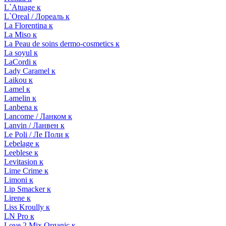
L`Atuage к
L`Oreal / Лореаль к
La Florentina к
La Miso к
La Peau de soins dermo-cosmetics к
La soyul к
LaCordi к
Lady Caramel к
Laikou к
Lamel к
Lamelin к
Lanbena к
Lancome / Ланком к
Lanvin / Ланвен к
Le Poli / Ле Поли к
Lebelage к
Leeblese к
Levitasion к
Lime Crime к
Limoni к
Lip Smacker к
Lirene к
Liss Kroully к
LN Pro к
Love 2 Mix Organic к