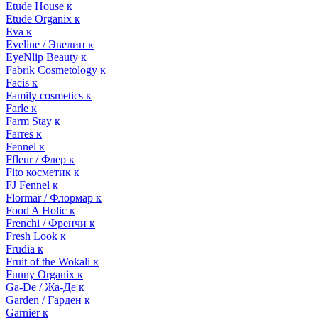
Etude House к
Etude Organix к
Eva к
Eveline / Эвелин к
EyeNlip Beauty к
Fabrik Cosmetology к
Facis к
Family cosmetics к
Farle к
Farm Stay к
Farres к
Fennel к
Ffleur / Флер к
Fito косметик к
FJ Fennel к
Flormar / Флормар к
Food A Holic к
Frenchi / Френчи к
Fresh Look к
Frudia к
Fruit of the Wokali к
Funny Organix к
Ga-De / Жа-Де к
Garden / Гарден к
Garnier к