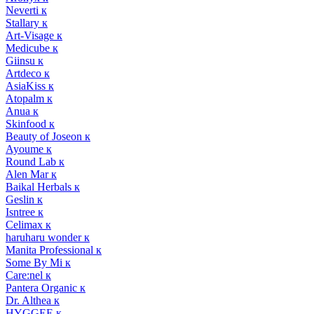
Neverti к
Stallary к
Art-Visage к
Medicube к
Giinsu к
Artdeco к
AsiaKiss к
Atopalm к
Anua к
Skinfood к
Beauty of Joseon к
Ayoume к
Round Lab к
Alen Mar к
Baikal Herbals к
Geslin к
Isntree к
Celimax к
haruharu wonder к
Manita Professional к
Some By Mi к
Care:nel к
Pantera Organic к
Dr. Althea к
HYGGEE к