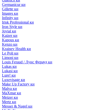
Galenco ки
Germanicur ки
Gillette ки
Images ки
Infinity ки
Irisk Professional ки
Iron Style ки
Jovial ки
Kaizer ки
Kapous ки
Kenzo ки
Krainev Health ки
Le Poli ки
Limoni ки
Louis Feraud / Луис Ферауд ки
Lukas ки
Lukasi ки
Lure! ки
Luxevisage ки
Make Up Factory ки
Malva ки
MaXmar ки
Meizer ки
Mertz ки
Messer & Nagel ки