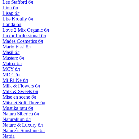
Lee Stafford бл
Lion бл
Lisap бл
Liss Kroully бл
Londa бл
Love 2 Mix Organic бл
Luxor Professional бл
Mades Cosmetics бл
Mario Fissi бл
Masil бл
Mastare бл
Matrix бл
MCY бл
MD:1 бл
Mi-Ri-Ne бл
Milk & Flowers бл
Milk & Sweets бл
Mise en scene бл
Mitsuei Soft Three бл
Mustika ratu бл
Natura Siberica бл
Naturalium бл
Nature & Luxury бл
Nature`s Sunshine бл
Natria