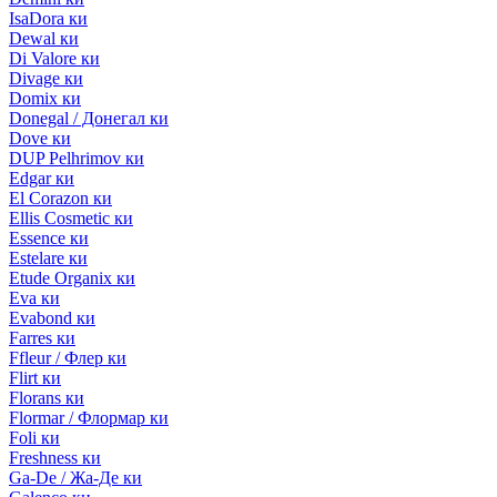
IsaDora ки
Dewal ки
Di Valore ки
Divage ки
Domix ки
Donegal / Донегал ки
Dove ки
DUP Pelhrimov ки
Edgar ки
El Corazon ки
Ellis Cosmetic ки
Essence ки
Estelare ки
Etude Organix ки
Eva ки
Evabond ки
Farres ки
Ffleur / Флер ки
Flirt ки
Florans ки
Flormar / Флормар ки
Foli ки
Freshness ки
Ga-De / Жа-Де ки