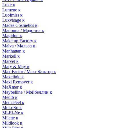
Luke к
Lumene к
Luofmiss к
Luxvisage к
Mades Cosmetics к
Madonna / Мадонна к
Magidou к
Make up Factory к
Malva / Мальва к
Manhattan к
Markell к
Marvel к
Mary & May к
Max Factor / Макс Фактор к
Maxclinic к
Maxi Remover к
MaXmar к
Maybelline / Мэйбеллин к
Med:b к
Medi-Peel к
MeLoSo к
Mi-Ri-Ne к
Milatte к
Mildlook к