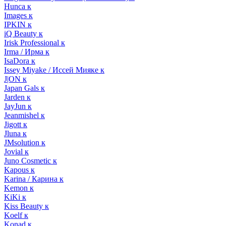
Hunca к
Images к
IPKIN к
iQ Beauty к
Irisk Professional к
Irma / Ирма к
IsaDora к
Issey Miyake / Иссей Мияке к
J|ON к
Japan Gals к
Jarden к
JayJun к
Jeanmishel к
Jigott к
Jluna к
JMsolution к
Jovial к
Juno Cosmetic к
Kapous к
Karina / Карина к
Kemon к
KiKi к
Kiss Beauty к
Koelf к
Konad к