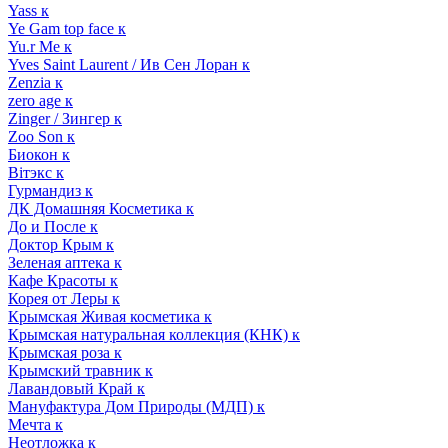
Yass к
Ye Gam top face к
Yu.r Me к
Yves Saint Laurent / Ив Сен Лоран к
Zenzia к
zero age к
Zinger / Зингер к
Zoo Son к
Биокон к
Вiтэкс к
Гурмандиз к
ДК Домашняя Косметика к
До и После к
Доктор Крым к
Зеленая аптека к
Кафе Красоты к
Корея от Леры к
Крымская Живая косметика к
Крымская натуральная коллекция (КНК) к
Крымская роза к
Крымский травник к
Лавандовый Край к
Мануфактура Дом Природы (МДП) к
Мечта к
Неотложка к