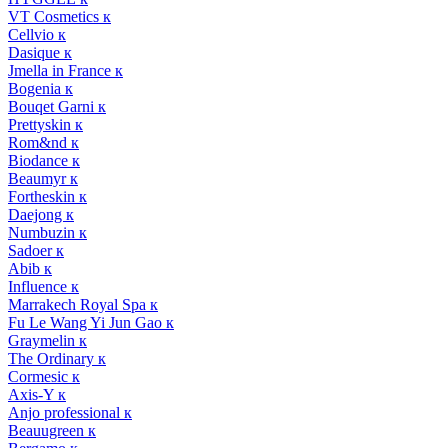
VT Cosmetics к
Cellvio к
Dasique к
Jmella in France к
Bogenia к
Bouqet Garni к
Prettyskin к
Rom&nd к
Biodance к
Beaumyr к
Fortheskin к
Daejong к
Numbuzin к
Sadoer к
Abib к
Influence к
Marrakech Royal Spa к
Fu Le Wang Yi Jun Gao к
Graymelin к
The Ordinary к
Cormesic к
Axis-Y к
Anjo professional к
Beauugreen к