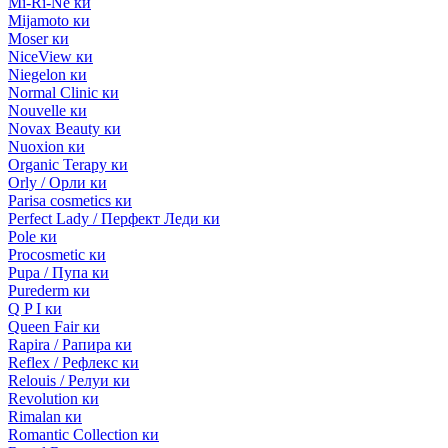
Mi-Ri-Ne ки
Mijamoto ки
Moser ки
NiceView ки
Niegelon ки
Normal Clinic ки
Nouvelle ки
Novax Beauty ки
Nuoxion ки
Organic Terapy ки
Orly / Орли ки
Parisa cosmetics ки
Perfect Lady / Перфект Леди ки
Pole ки
Procosmetic ки
Pupa / Пупа ки
Purederm ки
Q P I ки
Queen Fair ки
Rapira / Рапира ки
Reflex / Рефлекс ки
Relouis / Релуи ки
Revolution ки
Rimalan ки
Romantic Collection ки