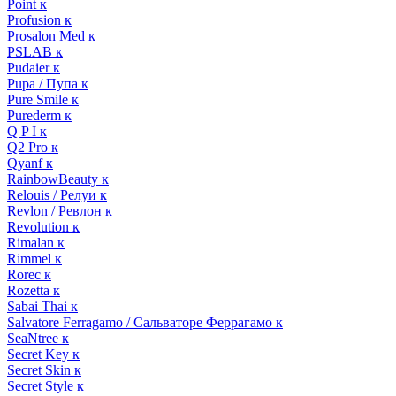
Point к
Profusion к
Prosalon Med к
PSLAB к
Pudaier к
Pupa / Пупа к
Pure Smile к
Purederm к
Q P I к
Q2 Pro к
Qyanf к
RainbowBeauty к
Relouis / Релуи к
Revlon / Ревлон к
Revolution к
Rimalan к
Rimmel к
Rorec к
Rozetta к
Sabai Thai к
Salvatore Ferragamo / Сальваторе Феррагамо к
SeaNtree к
Secret Key к
Secret Skin к
Secret Style к