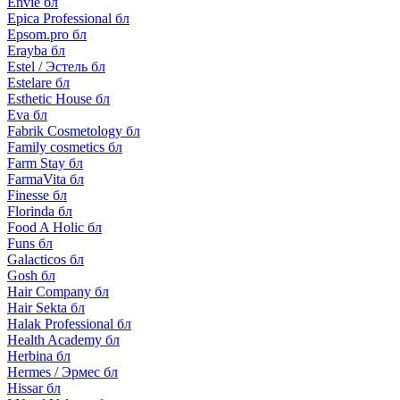
Envie бл
Epica Professional бл
Epsom.pro бл
Erayba бл
Estel / Эстель бл
Estelare бл
Esthetic House бл
Eva бл
Fabrik Cosmetology бл
Family cosmetics бл
Farm Stay бл
FarmaVita бл
Finesse бл
Florinda бл
Food A Holic бл
Funs бл
Galacticos бл
Gosh бл
Hair Company бл
Hair Sekta бл
Halak Professional бл
Health Academy бл
Herbina бл
Hermes / Эрмес бл
Hissar бл