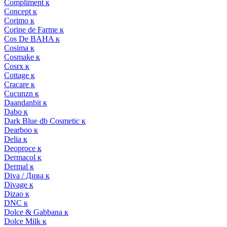
Compliment к
Concept к
Corimo к
Corine de Farme к
Cos De BAHA к
Cosima к
Cosmake к
Cosrx к
Cottage к
Cracare к
Cucunzn к
Daandanbit к
Dabo к
Dark Blue db Cosmetic к
Dearboo к
Delia к
Deoproce к
Dermacol к
Dermal к
Diva / Дива к
Divage к
Dizao к
DNC к
Dolce & Gabbana к
Dolce Milk к