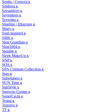
Senita / Сенита к
Sephora к
Sersanlove к
Seventeen к
Severina к
Sharline / Шарлин к
Shary к
Sigil inspired к
Silife к
Skin Guardian к
Skin1004 к
Skinlite к
Sleek MakeUp к
SNP к
SOS к
SPA Crimean Collection к
Stax к
Sulwhasoo к
SUN Time к
SunStyle к
Sunwoo Cosme к
SuperСила к
Teana к
Tenzero к
TF к