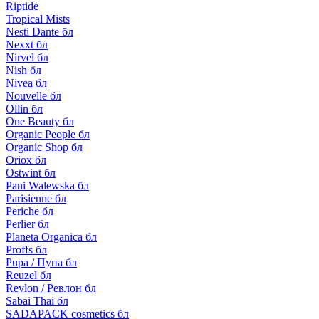
Riptide
Tropical Mists
Nesti Dante бл
Nexxt бл
Nirvel бл
Nish бл
Nivea бл
Nouvelle бл
Ollin бл
One Beauty бл
Organic People бл
Organic Shop бл
Oriox бл
Ostwint бл
Pani Walewska бл
Parisienne бл
Periche бл
Perlier бл
Planeta Organica бл
Proffs бл
Pupa / Пупа бл
Reuzel бл
Revlon / Ревлон бл
Sabai Thai бл
SADAPACK cosmetics бл