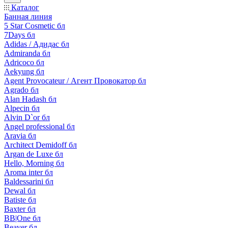
Каталог
Банная линия
5 Star Cosmetic бл
7Days бл
Adidas / Адидас бл
Admiranda бл
Adricoco бл
Aekyung бл
Agent Provocateur / Агент Провокатор бл
Agrado бл
Alan Hadash бл
Alpecin бл
Alvin D`or бл
Angel professional бл
Aravia бл
Architect Demidoff бл
Argan de Luxe бл
Hello, Morning бл
Aroma inter бл
Baldessarini бл
Dewal бл
Batiste бл
Baxter бл
BB|One бл
Beaver бл