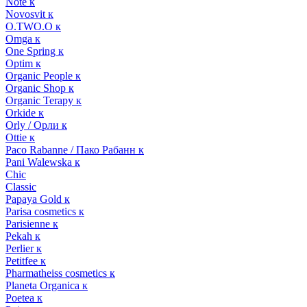
Note к
Novosvit к
O.TWO.O к
Omga к
One Spring к
Optim к
Organic People к
Organic Shop к
Organic Terapy к
Orkide к
Orly / Орли к
Ottie к
Paco Rabanne / Пако Рабанн к
Pani Walewska к
Chic
Classic
Papaya Gold к
Parisa cosmetics к
Parisienne к
Pekah к
Perlier к
Petitfee к
Pharmatheiss cosmetics к
Planeta Organica к
Poetea к