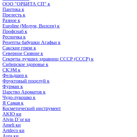
ООО "ОРБИТА СП" к
Пантика к
Прелесть к
Разное к
Euroline (Модум, Вилсен) к
Профснаб к
Ресничка к
Рецепты бабушки Агафьи к
Сакские грязи к
Северное Сияние к
Секреты лучших здравниц СССР (СССР) к
Сибирское здоровье к
СКЭМ к
Фельдшер к
Фруктовый поцелуй к
Фурман к
Царство Ароматов к
Чудо-лукошко к
Я Самая к
Косметический инструмент
AKIO ки
Alvin D`or ки
Ameli ки
Artdeco ки
Aura ки