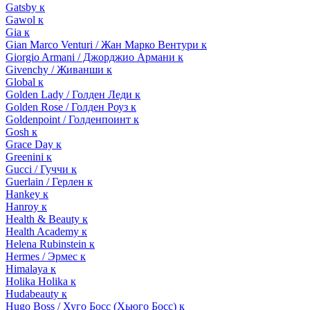
Gatsby к
Gawol к
Gia к
Gian Marco Venturi / Жан Марко Вентури к
Giorgio Armani / Джорджио Армани к
Givenchy / Живанши к
Global к
Golden Lady / Голден Леди к
Golden Rose / Голден Роуз к
Goldenpoint / Голденпоинт к
Gosh к
Grace Day к
Greenini к
Gucci / Гуччи к
Guerlain / Герлен к
Hankey к
Hanroy к
Health & Beauty к
Health Academy к
Helena Rubinstein к
Hermes / Эрмес к
Himalaya к
Holika Holika к
Hudabeauty к
Hugo Boss / Хуго Босс (Хьюго Босс) к