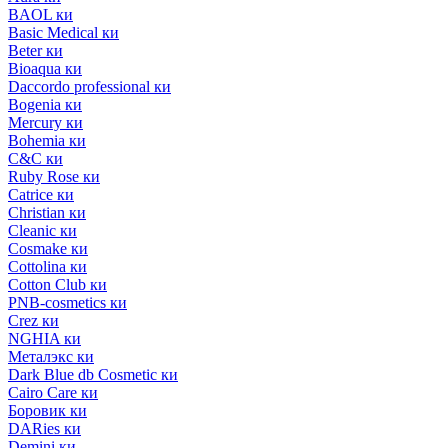
BAOL ки
Basic Medical ки
Beter ки
Bioaqua ки
Daccordo professional ки
Bogenia ки
Mercury ки
Bohemia ки
C&C ки
Ruby Rose ки
Catrice ки
Christian ки
Cleanic ки
Cosmake ки
Cottolina ки
Cotton Club ки
PNB-cosmetics ки
Crez ки
NGHIA ки
Металэкс ки
Dark Blue db Cosmetic ки
Cairo Care ки
Боровик ки
DARies ки
Demini ки