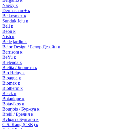
Bergamo к
Naexy к
Dermashare+ к
Belkosmex к
Sunduk Jeju к
Bell к
Beon к
Nish к
Belle jardin к
Belor Design / Белор Дезайн к
Berrisom к
BeYu к
Bielenda к
Bielita / Биэлита к
Bio Helpy к
Bioaqua к
Biomax к
Biotherm к
Black к
Botanique к
Botavikos к
Bourjois / Буржуа к
Brelil / Брелил к
Bvlgari / Булгари к
C.S. Kang (CSK) к