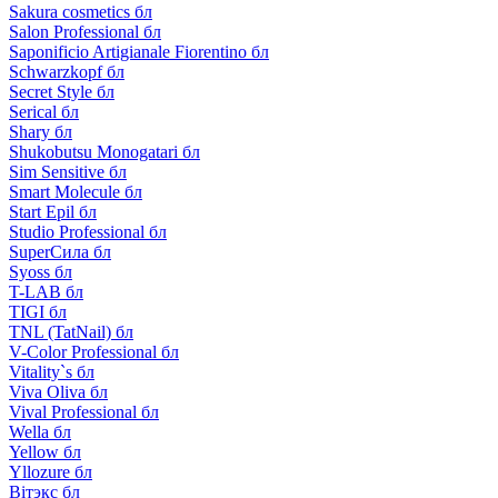
Sakura cosmetics бл
Salon Professional бл
Saponificio Artigianale Fiorentino бл
Schwarzkopf бл
Secret Style бл
Serical бл
Shary бл
Shukobutsu Monogatari бл
Sim Sensitive бл
Smart Molecule бл
Start Epil бл
Studio Professional бл
SuperСила бл
Syoss бл
T-LAB бл
TIGI бл
TNL (TatNail) бл
V-Color Professional бл
Vitality`s бл
Viva Oliva бл
Vival Professional бл
Wella бл
Yellow бл
Yllozure бл
Вiтэкс бл