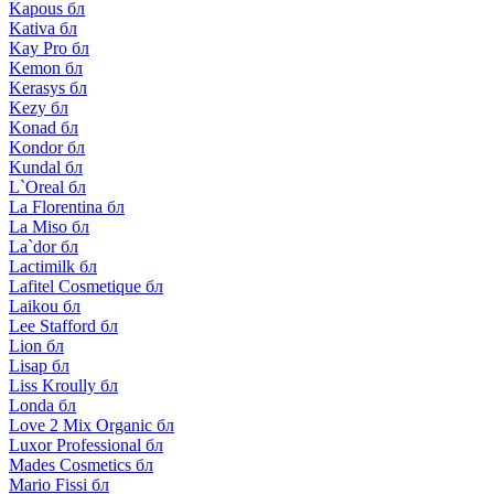
Kapous бл
Kativa бл
Kay Pro бл
Kemon бл
Kerasys бл
Kezy бл
Konad бл
Kondor бл
Kundal бл
L`Oreal бл
La Florentina бл
La Miso бл
La`dor бл
Lactimilk бл
Lafitel Cosmetique бл
Laikou бл
Lee Stafford бл
Lion бл
Lisap бл
Liss Kroully бл
Londa бл
Love 2 Mix Organic бл
Luxor Professional бл
Mades Cosmetics бл
Mario Fissi бл