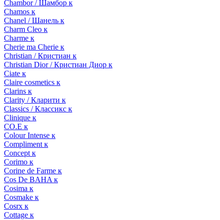
Chambor / Шамбор к
Chamos к
Chanel / Шанель к
Charm Cleo к
Charme к
Cherie ma Cherie к
Christian / Кристиан к
Christian Dior / Кристиан Диор к
Ciate к
Claire cosmetics к
Clarins к
Clarity / Кларити к
Classics / Классикс к
Clinique к
CO.E к
Colour Intense к
Compliment к
Concept к
Corimo к
Corine de Farme к
Cos De BAHA к
Cosima к
Cosmake к
Cosrx к
Cottage к