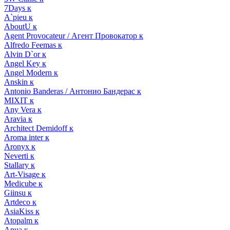
7Days к
A`pieu к
AboutU к
Agent Provocateur / Агент Провокатор к
Alfredo Feemas к
Alvin D`or к
Angel Key к
Angel Modern к
Anskin к
Antonio Banderas / Антонио Бандерас к
MIXIT к
Any Vera к
Aravia к
Architect Demidoff к
Aroma inter к
Aronyx к
Neverti к
Stallary к
Art-Visage к
Medicube к
Giinsu к
Artdeco к
AsiaKiss к
Atopalm к
Anua к