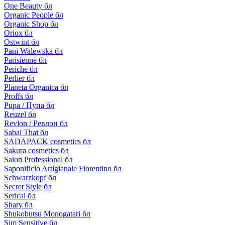
One Beauty бл
Organic People бл
Organic Shop бл
Oriox бл
Ostwint бл
Pani Walewska бл
Parisienne бл
Periche бл
Perlier бл
Planeta Organica бл
Proffs бл
Pupa / Пупа бл
Reuzel бл
Revlon / Ревлон бл
Sabai Thai бл
SADAPACK cosmetics бл
Sakura cosmetics бл
Salon Professional бл
Saponificio Artigianale Fiorentino бл
Schwarzkopf бл
Secret Style бл
Serical бл
Shary бл
Shukobutsu Monogatari бл
Sim Sensitive бл