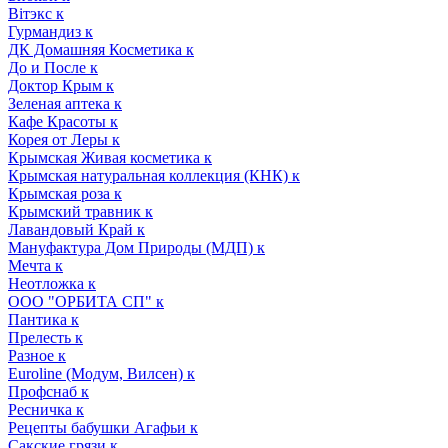
Вiтэкс к
Гурмандиз к
ДК Домашняя Косметика к
До и После к
Доктор Крым к
Зеленая аптека к
Кафе Красоты к
Корея от Леры к
Крымская Живая косметика к
Крымская натуральная коллекция (КНК) к
Крымская роза к
Крымский травник к
Лавандовый Край к
Мануфактура Дом Природы (МДП) к
Мечта к
Неотложка к
ООО "ОРБИТА СП" к
Пантика к
Прелесть к
Разное к
Euroline (Модум, Вилсен) к
Профснаб к
Ресничка к
Рецепты бабушки Агафьи к
Сакские грязи к