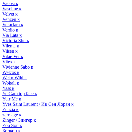
Vacosi к
Vaseline к
Velvet к
Venzen к
Veraclara к
Verdio к
Via Lata к
Victoria Shu к
Vilenta к
Vilsen к
Vitae Ver к
Vitex к
Vivienne Sabo к
Welcos к
Wet n Wild к
Wokali к
Yass к
Ye Gam top face к
Yu.r Me к
Yves Saint Laurent / Ив Сен Лоран к
Zenzia к
zero age к
Zinger / Зингер к
Zoo Son к
Биокон к