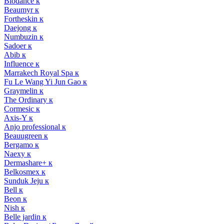
Biodance к
Beaumyr к
Fortheskin к
Daejong к
Numbuzin к
Sadoer к
Abib к
Influence к
Marrakech Royal Spa к
Fu Le Wang Yi Jun Gao к
Graymelin к
The Ordinary к
Cormesic к
Axis-Y к
Anjo professional к
Beauugreen к
Bergamo к
Naexy к
Dermashare+ к
Belkosmex к
Sunduk Jeju к
Bell к
Beon к
Nish к
Belle jardin к