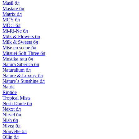
Masil бл
Mastare бл
Matrix бл
MCY бл
MD:1 бл
Mi-Ri-Ne бл
Milk & Flowers бл
Milk & Sweets бл
Mise en scene бл
Mitsuei Soft Three бл
Mustika ratu бл
Natura Siberica бл
Naturalium бл
Nature & Luxury бл
Nature`s Sunshine бл
Natria
Riptide
Tropical Mists
Nesti Dante бл
Nexxt бл
Nirvel бл
Nish бл
Nivea бл
Nouvelle бл
Ollin бл