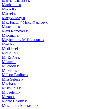
Malva / Мальва к
Manhattan к
Markell к
Marvel к
Mary & May к
Max Factor / Макс Фактор к
Maxclinic к
Maxi Remover к
MaXmar к
Maybelline / Мэйбеллин к
Med:b к
Medi-Peel к
MeLoSo к
Mi-Ri-Ne к
Milatte к
Mildlook к
Milk Plus к
Million Pauline к
Miss Selene к
Missha к
Misss Tais к
Miyueleni к
Mizon к
Monic Beauty к
Moschino / Москино к