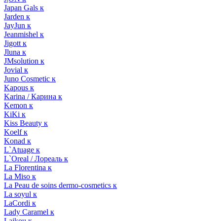
Japan Gals к
Jarden к
JayJun к
Jeanmishel к
Jigott к
Jluna к
JMsolution к
Jovial к
Juno Cosmetic к
Kapous к
Karina / Карина к
Kemon к
KiKi к
Kiss Beauty к
Koelf к
Konad к
L`Atuage к
L`Oreal / Лореаль к
La Florentina к
La Miso к
La Peau de soins dermo-cosmetics к
La soyul к
LaCordi к
Lady Caramel к
Laikou к