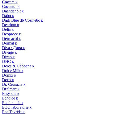
Cracare к
Cucunzn к
Daandanbit к
Dabo к
Dark Blue db Cosmetic к
Dearboo к
Delia к
Deoproce к
Dermacol к
Dermal к
Diva / Дива к
Divage к
Dizao к
DNC к
Dolce & Gabbana к
Dolce Milk к
Domix к
Doris к
Dr. Ceuracle к
Dr.Smart к
Easy spa к
Echoice к
Eco branch к
ECO laboratorie к
Eco Tavrida к