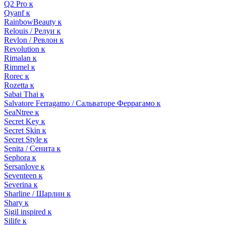
Q2 Pro к
Qyanf к
RainbowBeauty к
Relouis / Релуи к
Revlon / Ревлон к
Revolution к
Rimalan к
Rimmel к
Rorec к
Rozetta к
Sabai Thai к
Salvatore Ferragamo / Сальваторе Феррагамо к
SeaNtree к
Secret Key к
Secret Skin к
Secret Style к
Senita / Сенита к
Sephora к
Sersanlove к
Seventeen к
Severina к
Sharline / Шарлин к
Shary к
Sigil inspired к
Silife к