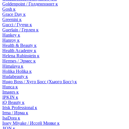
Goldenpoint / Голденпоинт к
Gosh к
Grace Day к
Greenini к
Gucci / Гуччи к
Guerlain / Герлен к
Hankey к
Hanroy к
Health & Beauty к
Health Academy к
Helena Rubinstein к
Hermes / Эрмес к
Himalaya к
Holika Holika к
Hudabeauty к
Hugo Boss / Хуго Босс (Хьюго Босс) к
Hunca к
Images к
IPKIN к
iQ Beauty к
Irisk Professional к
Irma / Ирма к
IsaDora к
Issey Miyake / Иссей Мияке к
J|ON к