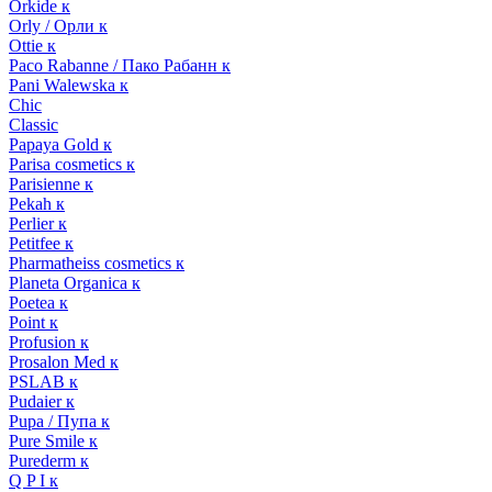
Orkide к
Orly / Орли к
Ottie к
Paco Rabanne / Пако Рабанн к
Pani Walewska к
Chic
Classic
Papaya Gold к
Parisa cosmetics к
Parisienne к
Pekah к
Perlier к
Petitfee к
Pharmatheiss cosmetics к
Planeta Organica к
Poetea к
Point к
Profusion к
Prosalon Med к
PSLAB к
Pudaier к
Pupa / Пупа к
Pure Smile к
Purederm к
Q P I к