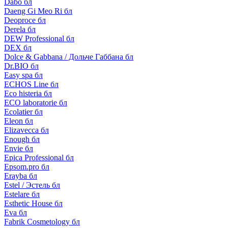
Dabo бл
Daeng Gi Meo Ri бл
Deoproce бл
Derela бл
DEW Professional бл
DEX бл
Dolce & Gabbana / Дольче Габбана бл
Dr.BIO бл
Easy spa бл
ECHOS Line бл
Eco histeria бл
ECO laboratorie бл
Ecolatier бл
Eleon бл
Elizavecca бл
Enough бл
Envie бл
Epica Professional бл
Epsom.pro бл
Erayba бл
Estel / Эстель бл
Estelare бл
Esthetic House бл
Eva бл
Fabrik Cosmetology бл