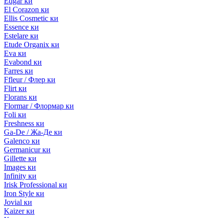
Edgar ки
El Corazon ки
Ellis Cosmetic ки
Essence ки
Estelare ки
Etude Organix ки
Eva ки
Evabond ки
Farres ки
Ffleur / Флер ки
Flirt ки
Florans ки
Flormar / Флормар ки
Foli ки
Freshness ки
Ga-De / Жа-Де ки
Galenco ки
Germanicur ки
Gillette ки
Images ки
Infinity ки
Irisk Professional ки
Iron Style ки
Jovial ки
Kaizer ки