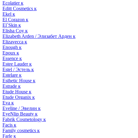
Ecolatier к
Editt Cosmetics к
Ekel к
El Corazon к
El`Skin к
Elisha Coy к
Elizabeth Arden / Элизабет Арден к
Elizavecca к
Enough к
Epoux к
Essence к
Estee Lauder к
Estel / Эстель к
Estelare к
Esthetic House к
Estrade к
Etude House к
Etude Organix к
Eva к
Eveline / Эвелин к
EyeNlip Beauty к
Fabrik Cosmetology к
Facis к
Family cosmetics к
Farle к