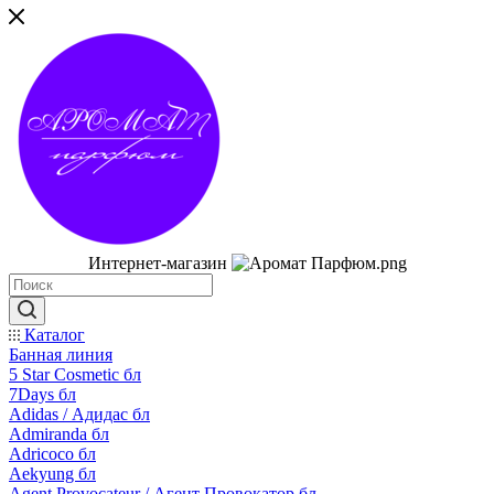
Интернет-магазин
Каталог
Банная линия
5 Star Cosmetic бл
7Days бл
Adidas / Адидас бл
Admiranda бл
Adricoco бл
Aekyung бл
Agent Provocateur / Агент Провокатор бл