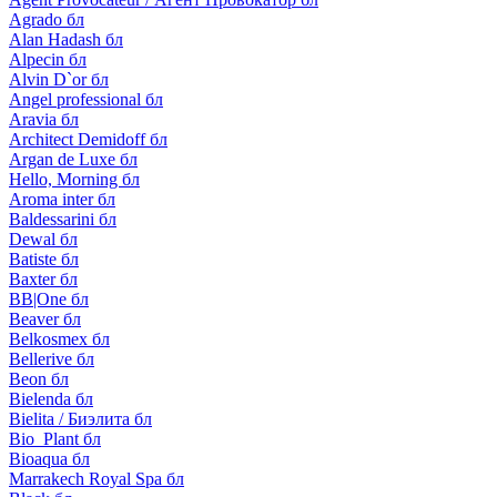
Agrado бл
Alan Hadash бл
Alpecin бл
Alvin D`or бл
Angel professional бл
Aravia бл
Architect Demidoff бл
Argan de Luxe бл
Hello, Morning бл
Aroma inter бл
Baldessarini бл
Dewal бл
Batiste бл
Baxter бл
BB|One бл
Beaver бл
Belkosmex бл
Bellerive бл
Beon бл
Bielenda бл
Bielita / Биэлита бл
Bio_Plant бл
Bioaqua бл
Marrakech Royal Spa бл