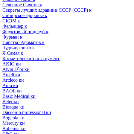
Северное Сияние к
Секреты лучших здравниц СССР (СССР) к
Сибирское здоровье к
СКЭМ к
Фельдшер к
Фруктовый поцелуй к
Фурман к
Царство Ароматов к
Чудо-лукошко к
Я Самая к
Косметический инструмент
AKIO ки
Alvin D`or ки
Ameli ки
Artdeco ки
Aura ки
BAOL ки
Basic Medical ки
Beter ки
Bioaqua ки
Daccordo professional ки
Bogenia ки
Mercury ки
Bohemia ки
C&C ки