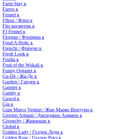
Farm Stay к
Farres к
Fennel к
Ffleur / Флер к
Fito косметик к
FJ Fennel к
Flormar / Флормар к
Food A Holic к
Frenchi / Френчи к
Fresh Look к
Frudia к
Fruit of the Wokali к
Funny Organix к
Ga-De / Жа-Де к
Garden / Гарден к
Garnier к
Gatsby к
Gawol к
Gia к
Gian Marco Venturi / Жан Марко Вентури к
Giorgio Armani / Джорджио Армани к
Givenchy / Живанши к
Global к
Golden Lady / Голден Леди к
Golden Rose / Голден Роуз к