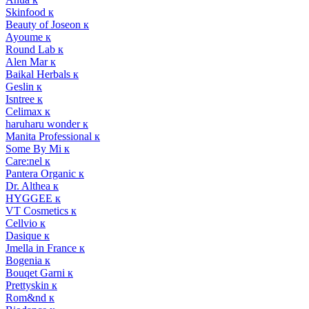
Skinfood к
Beauty of Joseon к
Ayoume к
Round Lab к
Alen Mar к
Baikal Herbals к
Geslin к
Isntree к
Celimax к
haruharu wonder к
Manita Professional к
Some By Mi к
Care:nel к
Pantera Organic к
Dr. Althea к
HYGGEE к
VT Cosmetics к
Cellvio к
Dasique к
Jmella in France к
Bogenia к
Bouqet Garni к
Prettyskin к
Rom&nd к