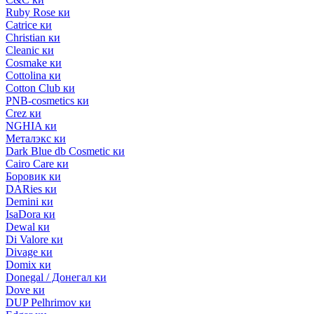
Ruby Rose ки
Catrice ки
Christian ки
Cleanic ки
Cosmake ки
Cottolina ки
Cotton Club ки
PNB-cosmetics ки
Crez ки
NGHIA ки
Металэкс ки
Dark Blue db Cosmetic ки
Cairo Care ки
Боровик ки
DARies ки
Demini ки
IsaDora ки
Dewal ки
Di Valore ки
Divage ки
Domix ки
Donegal / Донегал ки
Dove ки
DUP Pelhrimov ки