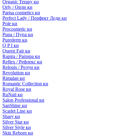
Organic Terapy ки
Orly / Орли ки
Parisa cosmetics ки
Perfect Lady / Перфект Леди ки
Pole ки
Procosmetic ки
Pupa / Пупа ки
Purederm ки
Q P I ки
Queen Fair ки
Rapira / Рапира ки
Reflex / Рефлекс ки
Relouis / Релуи ки
Revolution ки
Rimalan ки
Romantic Collection ки
Royal Rose ки
RuNail ки
Salon Professional ки
SanShine ки
Scarlet Line ки
Shary ки
Silver Star ки
Silver Style ки
Skin Reborn ки