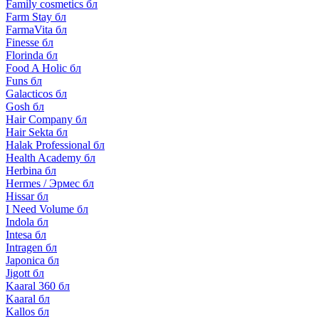
Family cosmetics бл
Farm Stay бл
FarmaVita бл
Finesse бл
Florinda бл
Food A Holic бл
Funs бл
Galacticos бл
Gosh бл
Hair Company бл
Hair Sekta бл
Halak Professional бл
Health Academy бл
Herbina бл
Hermes / Эрмес бл
Hissar бл
I Need Volume бл
Indola бл
Intesa бл
Intragen бл
Japonica бл
Jigott бл
Kaaral 360 бл
Kaaral бл
Kallos бл