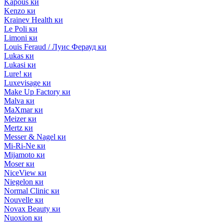
Kapous ки
Kenzo ки
Krainev Health ки
Le Poli ки
Limoni ки
Louis Feraud / Луис Ферауд ки
Lukas ки
Lukasi ки
Lure! ки
Luxevisage ки
Make Up Factory ки
Malva ки
MaXmar ки
Meizer ки
Mertz ки
Messer & Nagel ки
Mi-Ri-Ne ки
Mijamoto ки
Moser ки
NiceView ки
Niegelon ки
Normal Clinic ки
Nouvelle ки
Novax Beauty ки
Nuoxion ки