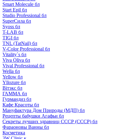
Smart Molecule бл
Start Epil бл
Studio Professional бл
SuperСила бл
Syoss бл
T-LAB бл
TIGI бл
TNL (TatNail) бл
V-Color Professional бл
Vitality`s бл
Viva Oliva бл
Vival Professional бл
Wella бл
Yellow бл
Yllozure бл
Вiтэкс бл
ГАММА бл
Гурмандиз бл
Кафе Красоты бл
Мануфактура Дом Природы (МДП) бл
Рецепты бабушки Агафьи бл
Секреты лучших здравниц СССР (СССР) бл
Фараоновы Ванны бл
Косметика
3W Clinic к