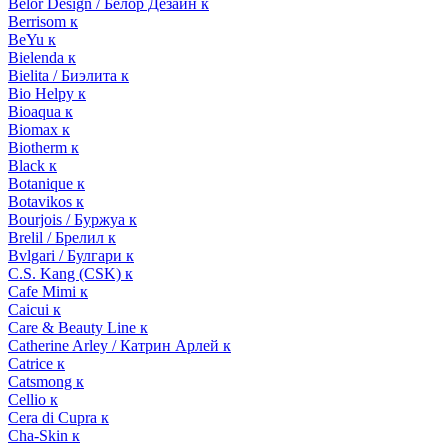
Belor Design / Белор Дезайн к
Berrisom к
BeYu к
Bielenda к
Bielita / Биэлита к
Bio Helpy к
Bioaqua к
Biomax к
Biotherm к
Black к
Botanique к
Botavikos к
Bourjois / Буржуа к
Brelil / Брелил к
Bvlgari / Булгари к
C.S. Kang (CSK) к
Cafe Mimi к
Caicui к
Care & Beauty Line к
Catherine Arley / Катрин Арлей к
Catrice к
Catsmong к
Cellio к
Cera di Cupra к
Cha-Skin к