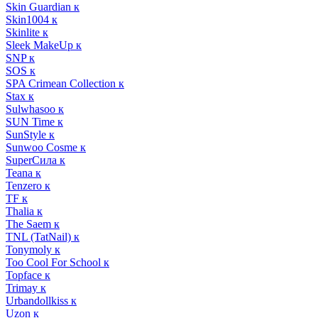
Skin Guardian к
Skin1004 к
Skinlite к
Sleek MakeUp к
SNP к
SOS к
SPA Crimean Collection к
Stax к
Sulwhasoo к
SUN Time к
SunStyle к
Sunwoo Cosme к
SuperСила к
Teana к
Tenzero к
TF к
Thalia к
The Saem к
TNL (TatNail) к
Tonymoly к
Too Cool For School к
Topface к
Trimay к
Urbandollkiss к
Uzon к