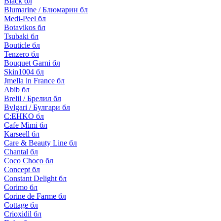
Black бл
Blumarine / Блюмарин бл
Medi-Peel бл
Botavikos бл
Tsubaki бл
Bouticle бл
Tenzero бл
Bouquet Garni бл
Skin1004 бл
Jmella in France бл
Abib бл
Brelil / Брелил бл
Bvlgari / Булгари бл
C:EHKO бл
Cafe Mimi бл
Karseell бл
Care & Beauty Line бл
Chantal бл
Coco Choco бл
Concept бл
Constant Delight бл
Corimo бл
Corine de Farme бл
Cottage бл
Crioxidil бл