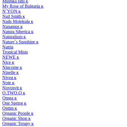
Mustika ratu к
My Rose of Bulgaria к
N`YON к
Nail Smith к
Nails Molekula к
Nanamus к
Natura Siberica к
Naturalium к
Nature`s Sunshine к
Natria
Tropical Mists
NEWE к
Nice к
Nincome к
Ninelle к
Nivea к
Note к
Novosvit к
O.TWO.O к
Omga к
One Spring к
Optim к
Organic People к
Organic Shop к
Organic Terapy к