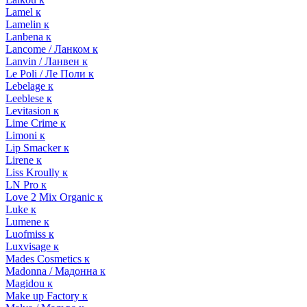
Lamel к
Lamelin к
Lanbena к
Lancome / Ланком к
Lanvin / Ланвен к
Le Poli / Ле Поли к
Lebelage к
Leeblese к
Levitasion к
Lime Crime к
Limoni к
Lip Smacker к
Lirene к
Liss Kroully к
LN Pro к
Love 2 Mix Organic к
Luke к
Lumene к
Luofmiss к
Luxvisage к
Mades Cosmetics к
Madonna / Мадонна к
Magidou к
Make up Factory к