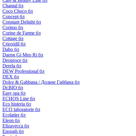
Care & Beauty Line бл
Chantal бл
Coco Choco бл
Concept бл
Constant Delight бл
Corimo бл
Corine de Farme бл
Cottage бл
Crioxidil бл
Dabo бл
Daeng Gi Meo Ri бл
Deoproce бл
Derela бл
DEW Professional бл
DEX бл
Dolce & Gabbana / Дольче Габбана бл
Dr.BIO бл
Easy spa бл
ECHOS Line бл
Eco histeria бл
ECO laboratorie бл
Ecolatier бл
Eleon бл
Elizavecca бл
Enough бл