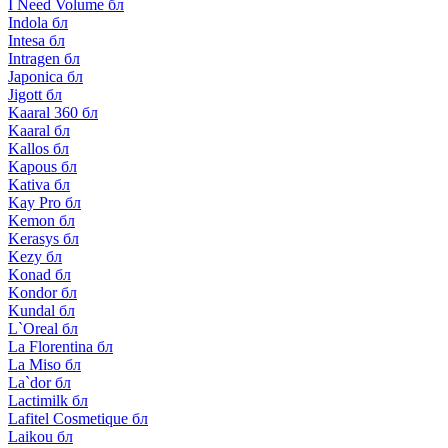
I Need Volume бл
Indola бл
Intesa бл
Intragen бл
Japonica бл
Jigott бл
Kaaral 360 бл
Kaaral бл
Kallos бл
Kapous бл
Kativa бл
Kay Pro бл
Kemon бл
Kerasys бл
Kezy бл
Konad бл
Kondor бл
Kundal бл
L`Oreal бл
La Florentina бл
La Miso бл
La`dor бл
Lactimilk бл
Lafitel Cosmetique бл
Laikou бл