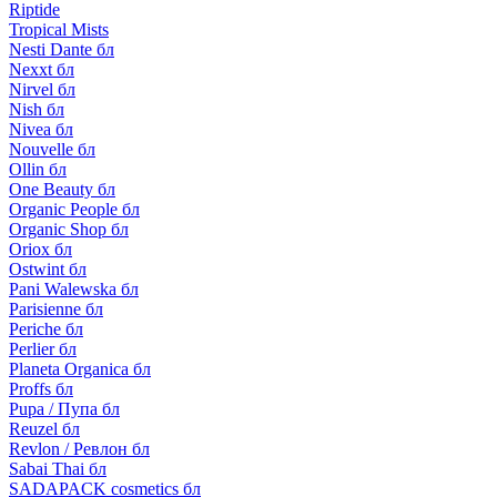
Riptide
Tropical Mists
Nesti Dante бл
Nexxt бл
Nirvel бл
Nish бл
Nivea бл
Nouvelle бл
Ollin бл
One Beauty бл
Organic People бл
Organic Shop бл
Oriox бл
Ostwint бл
Pani Walewska бл
Parisienne бл
Periche бл
Perlier бл
Planeta Organica бл
Proffs бл
Pupa / Пупа бл
Reuzel бл
Revlon / Ревлон бл
Sabai Thai бл
SADAPACK cosmetics бл