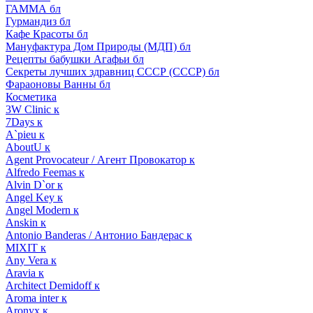
ГАММА бл
Гурмандиз бл
Кафе Красоты бл
Мануфактура Дом Природы (МДП) бл
Рецепты бабушки Агафьи бл
Секреты лучших здравниц СССР (СССР) бл
Фараоновы Ванны бл
Косметика
3W Clinic к
7Days к
A`pieu к
AboutU к
Agent Provocateur / Агент Провокатор к
Alfredo Feemas к
Alvin D`or к
Angel Key к
Angel Modern к
Anskin к
Antonio Banderas / Антонио Бандерас к
MIXIT к
Any Vera к
Aravia к
Architect Demidoff к
Aroma inter к
Aronyx к