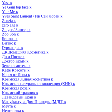
Yass к
Ye Gam top face к
Yu.r Me к
Yves Saint Laurent / Ив Сен Лоран к
Zenzia к
zero age к
Zinger / Зингер к
Zoo Son к
Биокон к
Вiтэкс к
Гурмандиз к
ДК Домашняя Косметика к
До и После к
Доктор Крым к
Зеленая аптека к
Кафе Красоты к
Корея от Леры к
Крымская Живая косметика к
Крымская натуральная коллекция (КНК) к
Крымская роза к
Крымский травник к
Лавандовый Край к
Мануфактура Дом Природы (МДП) к
Мечта к
Неотложка к