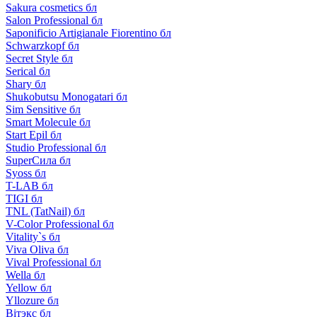
Sakura cosmetics бл
Salon Professional бл
Saponificio Artigianale Fiorentino бл
Schwarzkopf бл
Secret Style бл
Serical бл
Shary бл
Shukobutsu Monogatari бл
Sim Sensitive бл
Smart Molecule бл
Start Epil бл
Studio Professional бл
SuperСила бл
Syoss бл
T-LAB бл
TIGI бл
TNL (TatNail) бл
V-Color Professional бл
Vitality`s бл
Viva Oliva бл
Vival Professional бл
Wella бл
Yellow бл
Yllozure бл
Вiтэкс бл