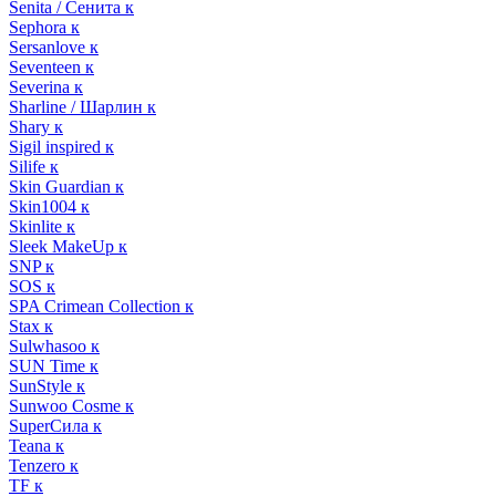
Senita / Сенита к
Sephora к
Sersanlove к
Seventeen к
Severina к
Sharline / Шарлин к
Shary к
Sigil inspired к
Silife к
Skin Guardian к
Skin1004 к
Skinlite к
Sleek MakeUp к
SNP к
SOS к
SPA Crimean Collection к
Stax к
Sulwhasoo к
SUN Time к
SunStyle к
Sunwoo Cosme к
SuperСила к
Teana к
Tenzero к
TF к