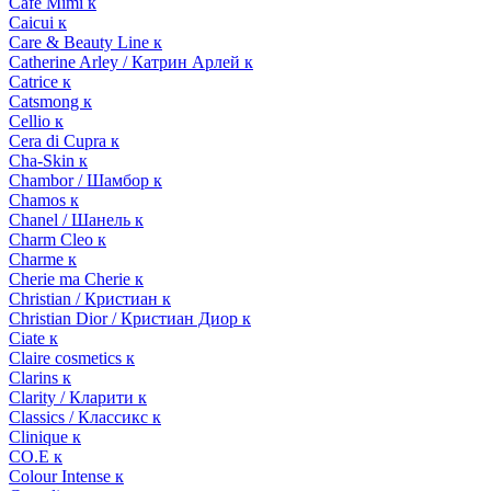
Cafe Mimi к
Caicui к
Care & Beauty Line к
Catherine Arley / Катрин Арлей к
Catrice к
Catsmong к
Cellio к
Cera di Cupra к
Cha-Skin к
Chambor / Шамбор к
Chamos к
Chanel / Шанель к
Charm Cleo к
Charme к
Cherie ma Cherie к
Christian / Кристиан к
Christian Dior / Кристиан Диор к
Ciate к
Claire cosmetics к
Clarins к
Clarity / Кларити к
Classics / Классикс к
Clinique к
CO.E к
Colour Intense к