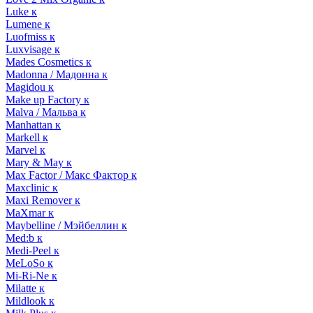
Luke к
Lumene к
Luofmiss к
Luxvisage к
Mades Cosmetics к
Madonna / Мадонна к
Magidou к
Make up Factory к
Malva / Мальва к
Manhattan к
Markell к
Marvel к
Mary & May к
Max Factor / Макс Фактор к
Maxclinic к
Maxi Remover к
MaXmar к
Maybelline / Мэйбеллин к
Med:b к
Medi-Peel к
MeLoSo к
Mi-Ri-Ne к
Milatte к
Mildlook к