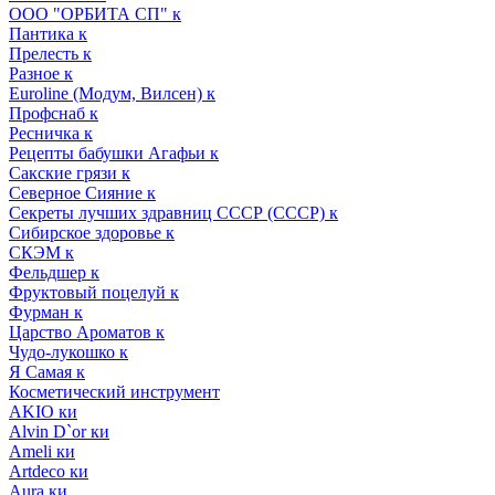
ООО "ОРБИТА СП" к
Пантика к
Прелесть к
Разное к
Euroline (Модум, Вилсен) к
Профснаб к
Ресничка к
Рецепты бабушки Агафьи к
Сакские грязи к
Северное Сияние к
Секреты лучших здравниц СССР (СССР) к
Сибирское здоровье к
СКЭМ к
Фельдшер к
Фруктовый поцелуй к
Фурман к
Царство Ароматов к
Чудо-лукошко к
Я Самая к
Косметический инструмент
AKIO ки
Alvin D`or ки
Ameli ки
Artdeco ки
Aura ки