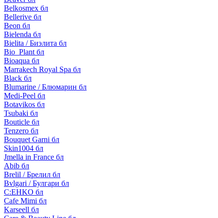
Belkosmex бл
Bellerive бл
Beon бл
Bielenda бл
Bielita / Биэлита бл
Bio_Plant бл
Bioaqua бл
Marrakech Royal Spa бл
Black бл
Blumarine / Блюмарин бл
Medi-Peel бл
Botavikos бл
Tsubaki бл
Bouticle бл
Tenzero бл
Bouquet Garni бл
Skin1004 бл
Jmella in France бл
Abib бл
Brelil / Брелил бл
Bvlgari / Булгари бл
C:EHKO бл
Cafe Mimi бл
Karseell бл