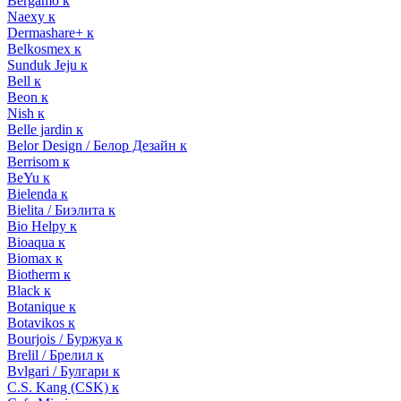
Bergamo к
Naexy к
Dermashare+ к
Belkosmex к
Sunduk Jeju к
Bell к
Beon к
Nish к
Belle jardin к
Belor Design / Белор Дезайн к
Berrisom к
BeYu к
Bielenda к
Bielita / Биэлита к
Bio Helpy к
Bioaqua к
Biomax к
Biotherm к
Black к
Botanique к
Botavikos к
Bourjois / Буржуа к
Brelil / Брелил к
Bvlgari / Булгари к
C.S. Kang (CSK) к