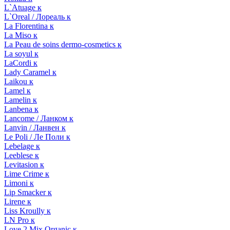
L`Atuage к
L`Oreal / Лореаль к
La Florentina к
La Miso к
La Peau de soins dermo-cosmetics к
La soyul к
LaCordi к
Lady Caramel к
Laikou к
Lamel к
Lamelin к
Lanbena к
Lancome / Ланком к
Lanvin / Ланвен к
Le Poli / Ле Поли к
Lebelage к
Leeblese к
Levitasion к
Lime Crime к
Limoni к
Lip Smacker к
Lirene к
Liss Kroully к
LN Pro к
Love 2 Mix Organic к