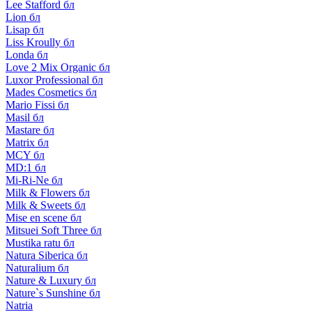
Lee Stafford бл
Lion бл
Lisap бл
Liss Kroully бл
Londa бл
Love 2 Mix Organic бл
Luxor Professional бл
Mades Cosmetics бл
Mario Fissi бл
Masil бл
Mastare бл
Matrix бл
MCY бл
MD:1 бл
Mi-Ri-Ne бл
Milk & Flowers бл
Milk & Sweets бл
Mise en scene бл
Mitsuei Soft Three бл
Mustika ratu бл
Natura Siberica бл
Naturalium бл
Nature & Luxury бл
Nature`s Sunshine бл
Natria