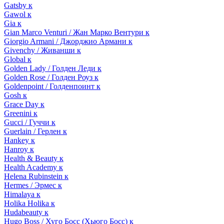
Gatsby к
Gawol к
Gia к
Gian Marco Venturi / Жан Марко Вентури к
Giorgio Armani / Джорджио Армани к
Givenchy / Живанши к
Global к
Golden Lady / Голден Леди к
Golden Rose / Голден Роуз к
Goldenpoint / Голденпоинт к
Gosh к
Grace Day к
Greenini к
Gucci / Гуччи к
Guerlain / Герлен к
Hankey к
Hanroy к
Health & Beauty к
Health Academy к
Helena Rubinstein к
Hermes / Эрмес к
Himalaya к
Holika Holika к
Hudabeauty к
Hugo Boss / Хуго Босс (Хьюго Босс) к