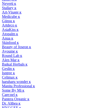
Neverti к
Stallary к
Art-Visage к
Medicube к
Giinsu к
Artdeco к
AsiaKiss к
Atopalm к
Anua к
Skinfood к
Beauty of Joseon к
Ayoume к
Round Lab к
Alen Mar к
Baikal Herbals к
Geslin к
Isntree к
Celimax к
haruharu wonder к
Manita Professional к
Some By Mi к
Care:nel к
Pantera Organic к
Dr. Althea к
HYGGEE к