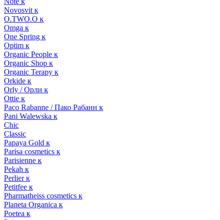
Note к
Novosvit к
O.TWO.O к
Omga к
One Spring к
Optim к
Organic People к
Organic Shop к
Organic Terapy к
Orkide к
Orly / Орли к
Ottie к
Paco Rabanne / Пако Рабанн к
Pani Walewska к
Chic
Classic
Papaya Gold к
Parisa cosmetics к
Parisienne к
Pekah к
Perlier к
Petitfee к
Pharmatheiss cosmetics к
Planeta Organica к
Poetea к