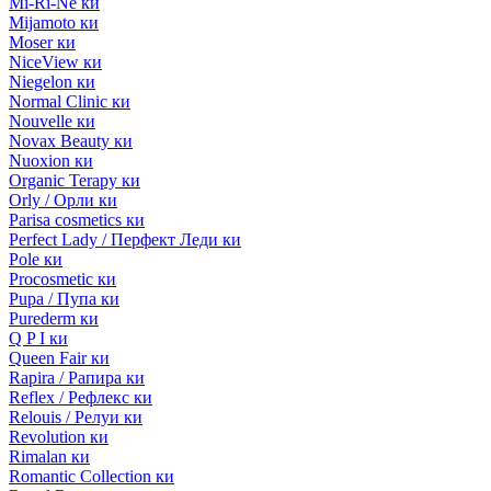
Mi-Ri-Ne ки
Mijamoto ки
Moser ки
NiceView ки
Niegelon ки
Normal Clinic ки
Nouvelle ки
Novax Beauty ки
Nuoxion ки
Organic Terapy ки
Orly / Орли ки
Parisa cosmetics ки
Perfect Lady / Перфект Леди ки
Pole ки
Procosmetic ки
Pupa / Пупа ки
Purederm ки
Q P I ки
Queen Fair ки
Rapira / Рапира ки
Reflex / Рефлекс ки
Relouis / Релуи ки
Revolution ки
Rimalan ки
Romantic Collection ки