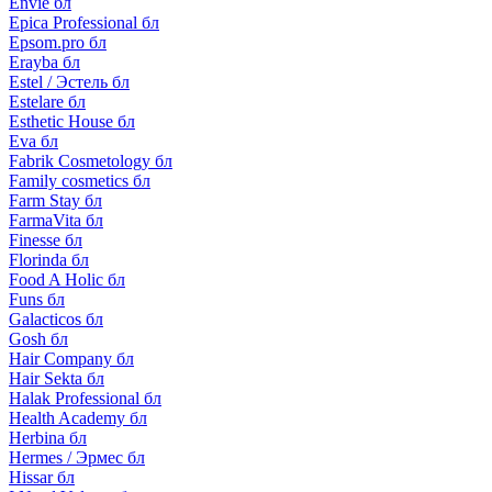
Envie бл
Epica Professional бл
Epsom.pro бл
Erayba бл
Estel / Эстель бл
Estelare бл
Esthetic House бл
Eva бл
Fabrik Cosmetology бл
Family cosmetics бл
Farm Stay бл
FarmaVita бл
Finesse бл
Florinda бл
Food A Holic бл
Funs бл
Galacticos бл
Gosh бл
Hair Company бл
Hair Sekta бл
Halak Professional бл
Health Academy бл
Herbina бл
Hermes / Эрмес бл
Hissar бл