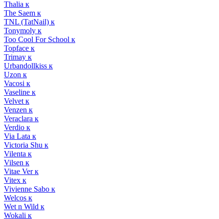
Thalia к
The Saem к
TNL (TatNail) к
Tonymoly к
Too Cool For School к
Topface к
Trimay к
Urbandollkiss к
Uzon к
Vacosi к
Vaseline к
Velvet к
Venzen к
Veraclara к
Verdio к
Via Lata к
Victoria Shu к
Vilenta к
Vilsen к
Vitae Ver к
Vitex к
Vivienne Sabo к
Welcos к
Wet n Wild к
Wokali к