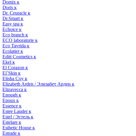
Domix к
Doris к
Dr. Ceuracle к
Dr.Smart к
Easy spa к
Echoice к
Eco branch к
ECO laboratorie к
Eco Tavrida к
Ecolatier к
Editt Cosmetics к
Ekel к
El Corazon к
El`Skin к
Elisha Coy к
Elizabeth Arden / Элизабет Арден к
Elizavecca к
Enough к
Epoux к
Essence к
Estee Lauder к
Estel / Эстель к
Estelare к
Esthetic House к
Estrade к