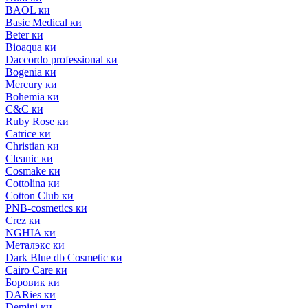
BAOL ки
Basic Medical ки
Beter ки
Bioaqua ки
Daccordo professional ки
Bogenia ки
Mercury ки
Bohemia ки
C&C ки
Ruby Rose ки
Catrice ки
Christian ки
Cleanic ки
Cosmake ки
Cottolina ки
Cotton Club ки
PNB-cosmetics ки
Crez ки
NGHIA ки
Металэкс ки
Dark Blue db Cosmetic ки
Cairo Care ки
Боровик ки
DARies ки
Demini ки