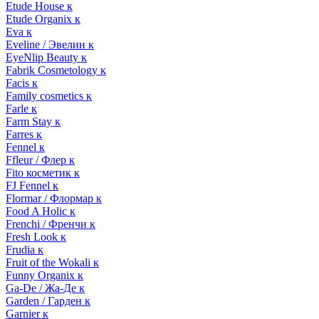
Etude House к
Etude Organix к
Eva к
Eveline / Эвелин к
EyeNlip Beauty к
Fabrik Cosmetology к
Facis к
Family cosmetics к
Farle к
Farm Stay к
Farres к
Fennel к
Ffleur / Флер к
Fito косметик к
FJ Fennel к
Flormar / Флормар к
Food A Holic к
Frenchi / Френчи к
Fresh Look к
Frudia к
Fruit of the Wokali к
Funny Organix к
Ga-De / Жа-Де к
Garden / Гарден к
Garnier к