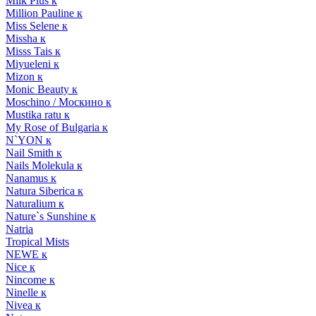
Milk Plus к
Million Pauline к
Miss Selene к
Missha к
Misss Tais к
Miyueleni к
Mizon к
Monic Beauty к
Moschino / Москино к
Mustika ratu к
My Rose of Bulgaria к
N`YON к
Nail Smith к
Nails Molekula к
Nanamus к
Natura Siberica к
Naturalium к
Nature`s Sunshine к
Natria
Tropical Mists
NEWE к
Nice к
Nincome к
Ninelle к
Nivea к