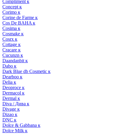
Compliment к
Concept к
Corimo к
Corine de Farme к
Cos De BAHA к
Cosima к
Cosmake к
Cosrx к
Cottage к
Cracare к
Cucunzn к
Daandanbit к
Dabo к
Dark Blue db Cosmetic к
Dearboo к
Delia к
Deoproce к
Dermacol к
Dermal к
Diva / Дива к
Divage к
Dizao к
DNC к
Dolce & Gabbana к
Dolce Milk к