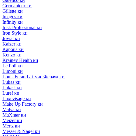
Galenco ки
Germanicur ки
Gillette ки
Images ки
Infinity ки
Irisk Professional ки
Iron Style ки
Jovial ки
Kaizer ки
Kapous ки
Kenzo ки
Krainev Health ки
Le Poli ки
Limoni ки
Louis Feraud / Луис Ферауд ки
Lukas ки
Lukasi ки
Lure! ки
Luxevisage ки
Make Up Factory ки
Malva ки
MaXmar ки
Meizer ки
Mertz ки
Messer & Nagel ки