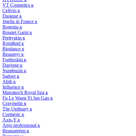
VT Cosmetics к
Cellvio к
Dasique к
Jmella in France к
Bogenia к
Bouqet Garni к
Prettyskin к
Rom&nd к
Biodance к
Beaumyr к
Fortheskin к
Daejong к
Numbuzin к
Sadoer к
Abib к
Influence к
Marrakech Royal Spa к
Fu Le Wang Yi Jun Gao к
Graymelin к
The Ordinary к
Cormesic к
Axis-Y к
Anjo professional к
Beauugreen к