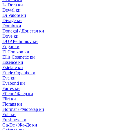
IsaDora ки
Dewal ки
Di Valore ки
Divage ки
Domix ки
Donegal / Донегал ки
Dove ки
DUP Pelhrimov ки
Edgar ки
El Corazon ки
Ellis Cosmetic ки
Essence ки
Estelare ки
Etude Organix ки
Eva ки
Evabond ки
Farres ки
Ffleur / Флер ки
Flirt ки
Florans ки
Flormar / Флормар ки
Foli ки
Freshness ки
Ga-De / Жа-Де ки