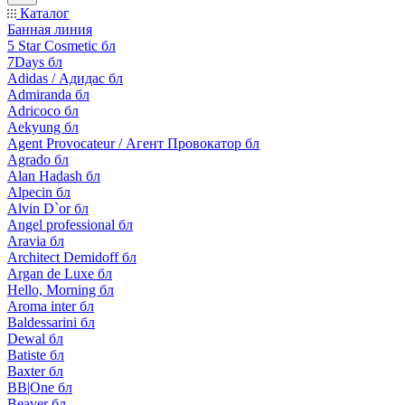
Каталог
Банная линия
5 Star Cosmetic бл
7Days бл
Adidas / Адидас бл
Admiranda бл
Adricoco бл
Aekyung бл
Agent Provocateur / Агент Провокатор бл
Agrado бл
Alan Hadash бл
Alpecin бл
Alvin D`or бл
Angel professional бл
Aravia бл
Architect Demidoff бл
Argan de Luxe бл
Hello, Morning бл
Aroma inter бл
Baldessarini бл
Dewal бл
Batiste бл
Baxter бл
BB|One бл
Beaver бл