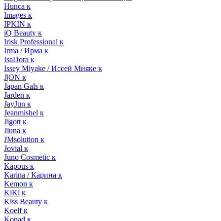
Hunca к
Images к
IPKIN к
iQ Beauty к
Irisk Professional к
Irma / Ирма к
IsaDora к
Issey Miyake / Иссей Мияке к
J|ON к
Japan Gals к
Jarden к
JayJun к
Jeanmishel к
Jigott к
Jluna к
JMsolution к
Jovial к
Juno Cosmetic к
Kapous к
Karina / Карина к
Kemon к
KiKi к
Kiss Beauty к
Koelf к
Konad к