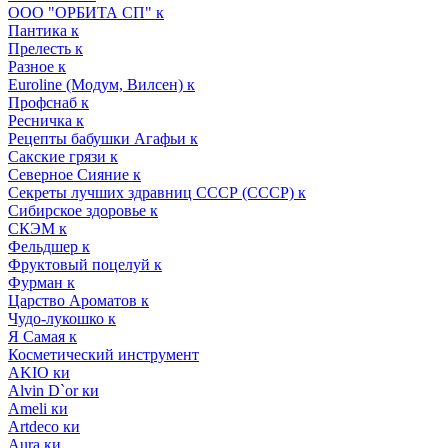
ООО "ОРБИТА СП" к
Пантика к
Прелесть к
Разное к
Euroline (Модум, Вилсен) к
Профснаб к
Ресничка к
Рецепты бабушки Агафьи к
Сакские грязи к
Северное Сияние к
Секреты лучших здравниц СССР (СССР) к
Сибирское здоровье к
СКЭМ к
Фельдшер к
Фруктовый поцелуй к
Фурман к
Царство Ароматов к
Чудо-лукошко к
Я Самая к
Косметический инструмент
AKIO ки
Alvin D`or ки
Ameli ки
Artdeco ки
Aura ки