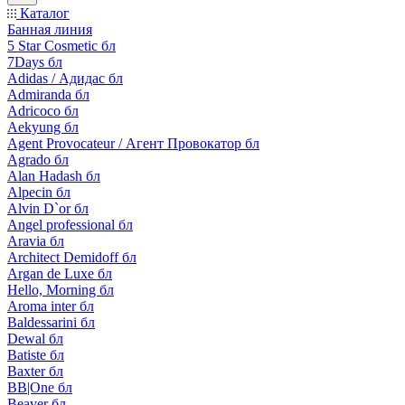
Каталог
Банная линия
5 Star Cosmetic бл
7Days бл
Adidas / Адидас бл
Admiranda бл
Adricoco бл
Aekyung бл
Agent Provocateur / Агент Провокатор бл
Agrado бл
Alan Hadash бл
Alpecin бл
Alvin D`or бл
Angel professional бл
Aravia бл
Architect Demidoff бл
Argan de Luxe бл
Hello, Morning бл
Aroma inter бл
Baldessarini бл
Dewal бл
Batiste бл
Baxter бл
BB|One бл
Beaver бл