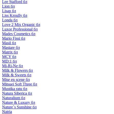
Lee Stafford бл
Lion бл
Lisap бл
Liss Kroully бл
Londa бл
Love 2 Mix Organic бл
Luxor Professional бл
Mades Cosmetics бл
Mario Fissi бл
Masil бл
Mastare бл
Matrix бл
MCY бл
MD:1 бл
Mi-Ri-Ne бл
Milk & Flowers бл
Milk & Sweets бл
Mise en scene бл
Mitsuei Soft Three бл
Mustika ratu бл
Natura Siberica бл
Naturalium бл
Nature & Luxury бл
Nature`s Sunshine бл
Natria