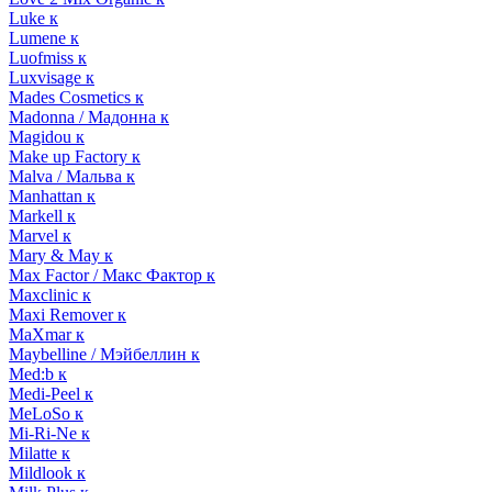
Luke к
Lumene к
Luofmiss к
Luxvisage к
Mades Cosmetics к
Madonna / Мадонна к
Magidou к
Make up Factory к
Malva / Мальва к
Manhattan к
Markell к
Marvel к
Mary & May к
Max Factor / Макс Фактор к
Maxclinic к
Maxi Remover к
MaXmar к
Maybelline / Мэйбеллин к
Med:b к
Medi-Peel к
MeLoSo к
Mi-Ri-Ne к
Milatte к
Mildlook к