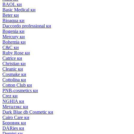
BAOL ки
Basic Medical ки
Beter ки
Bioaqua ки
Daccordo professional ки
Bogenia ки
Mercury ки
Bohemia ки
C&C ки
Ruby Rose ки
Catrice ки
Christian ки
Cleanic ки
Cosmake ки
Cottolina ки
Cotton Club ки
PNB-cosmetics ки
Crez ки
NGHIA ки
Металэкс ки
Dark Blue db Cosmetic ки
Cairo Care ки
Боровик ки
DARies ки
Demini ки