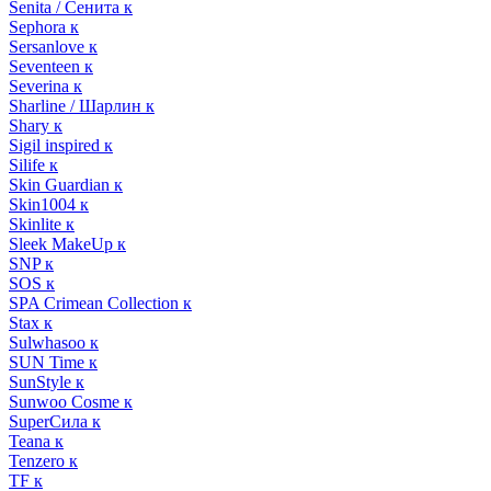
Senita / Сенита к
Sephora к
Sersanlove к
Seventeen к
Severina к
Sharline / Шарлин к
Shary к
Sigil inspired к
Silife к
Skin Guardian к
Skin1004 к
Skinlite к
Sleek MakeUp к
SNP к
SOS к
SPA Crimean Collection к
Stax к
Sulwhasoo к
SUN Time к
SunStyle к
Sunwoo Cosme к
SuperСила к
Teana к
Tenzero к
TF к