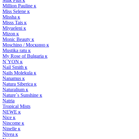
Milk Plus к
Million Pauline к
Miss Selene к
Missha к
Misss Tais к
Miyueleni к
Mizon к
Monic Beauty к
Moschino / Москино к
Mustika ratu к
My Rose of Bulgaria к
N`YON к
Nail Smith к
Nails Molekula к
Nanamus к
Natura Siberica к
Naturalium к
Nature`s Sunshine к
Natria
Tropical Mists
NEWE к
Nice к
Nincome к
Ninelle к
Nivea к