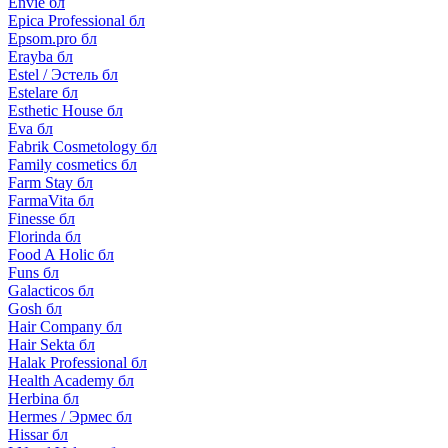
Envie бл
Epica Professional бл
Epsom.pro бл
Erayba бл
Estel / Эстель бл
Estelare бл
Esthetic House бл
Eva бл
Fabrik Cosmetology бл
Family cosmetics бл
Farm Stay бл
FarmaVita бл
Finesse бл
Florinda бл
Food A Holic бл
Funs бл
Galacticos бл
Gosh бл
Hair Company бл
Hair Sekta бл
Halak Professional бл
Health Academy бл
Herbina бл
Hermes / Эрмес бл
Hissar бл