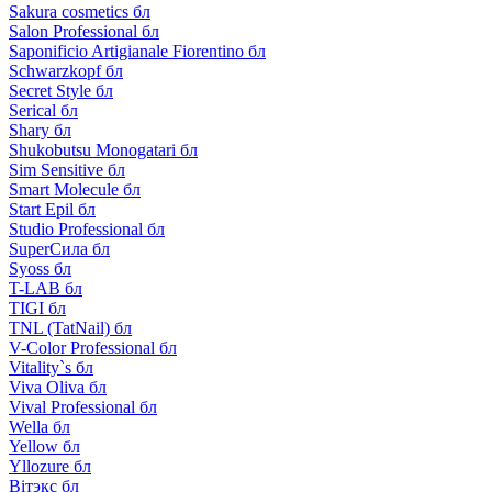
Sakura cosmetics бл
Salon Professional бл
Saponificio Artigianale Fiorentino бл
Schwarzkopf бл
Secret Style бл
Serical бл
Shary бл
Shukobutsu Monogatari бл
Sim Sensitive бл
Smart Molecule бл
Start Epil бл
Studio Professional бл
SuperСила бл
Syoss бл
T-LAB бл
TIGI бл
TNL (TatNail) бл
V-Color Professional бл
Vitality`s бл
Viva Oliva бл
Vival Professional бл
Wella бл
Yellow бл
Yllozure бл
Вiтэкс бл