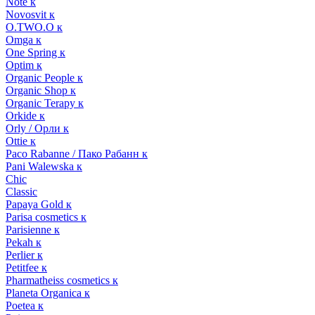
Note к
Novosvit к
O.TWO.O к
Omga к
One Spring к
Optim к
Organic People к
Organic Shop к
Organic Terapy к
Orkide к
Orly / Орли к
Ottie к
Paco Rabanne / Пако Рабанн к
Pani Walewska к
Chic
Classic
Papaya Gold к
Parisa cosmetics к
Parisienne к
Pekah к
Perlier к
Petitfee к
Pharmatheiss cosmetics к
Planeta Organica к
Poetea к