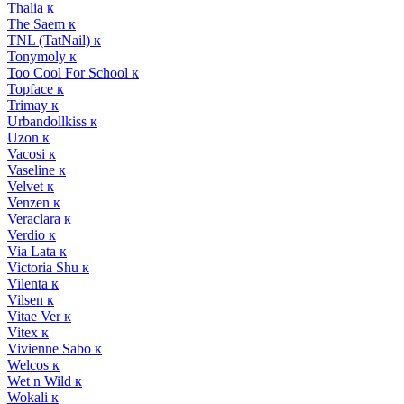
Thalia к
The Saem к
TNL (TatNail) к
Tonymoly к
Too Cool For School к
Topface к
Trimay к
Urbandollkiss к
Uzon к
Vacosi к
Vaseline к
Velvet к
Venzen к
Veraclara к
Verdio к
Via Lata к
Victoria Shu к
Vilenta к
Vilsen к
Vitae Ver к
Vitex к
Vivienne Sabo к
Welcos к
Wet n Wild к
Wokali к