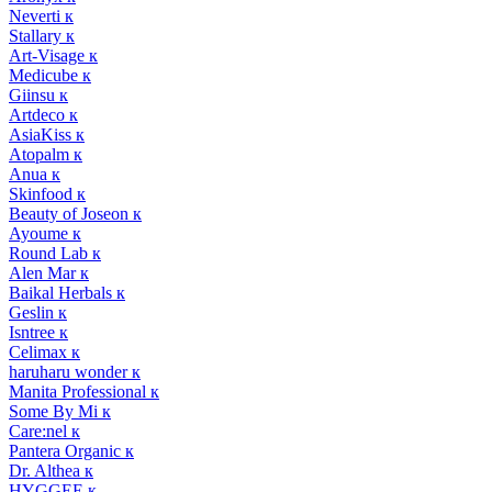
Neverti к
Stallary к
Art-Visage к
Medicube к
Giinsu к
Artdeco к
AsiaKiss к
Atopalm к
Anua к
Skinfood к
Beauty of Joseon к
Ayoume к
Round Lab к
Alen Mar к
Baikal Herbals к
Geslin к
Isntree к
Celimax к
haruharu wonder к
Manita Professional к
Some By Mi к
Care:nel к
Pantera Organic к
Dr. Althea к
HYGGEE к