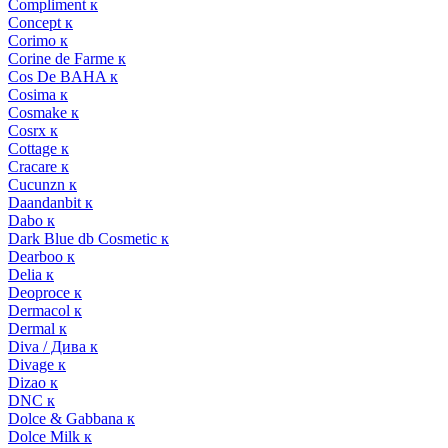
Compliment к
Concept к
Corimo к
Corine de Farme к
Cos De BAHA к
Cosima к
Cosmake к
Cosrx к
Cottage к
Cracare к
Cucunzn к
Daandanbit к
Dabo к
Dark Blue db Cosmetic к
Dearboo к
Delia к
Deoproce к
Dermacol к
Dermal к
Diva / Дива к
Divage к
Dizao к
DNC к
Dolce & Gabbana к
Dolce Milk к