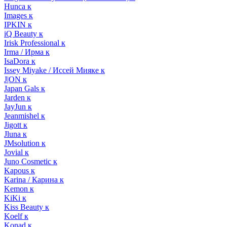
Hunca к
Images к
IPKIN к
iQ Beauty к
Irisk Professional к
Irma / Ирма к
IsaDora к
Issey Miyake / Иссей Мияке к
J|ON к
Japan Gals к
Jarden к
JayJun к
Jeanmishel к
Jigott к
Jluna к
JMsolution к
Jovial к
Juno Cosmetic к
Kapous к
Karina / Карина к
Kemon к
KiKi к
Kiss Beauty к
Koelf к
Konad к