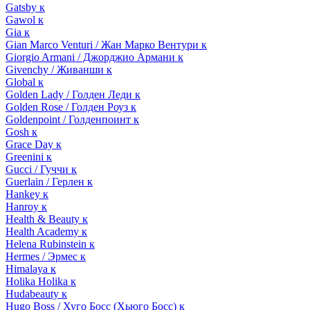
Gatsby к
Gawol к
Gia к
Gian Marco Venturi / Жан Марко Вентури к
Giorgio Armani / Джорджио Армани к
Givenchy / Живанши к
Global к
Golden Lady / Голден Леди к
Golden Rose / Голден Роуз к
Goldenpoint / Голденпоинт к
Gosh к
Grace Day к
Greenini к
Gucci / Гуччи к
Guerlain / Герлен к
Hankey к
Hanroy к
Health & Beauty к
Health Academy к
Helena Rubinstein к
Hermes / Эрмес к
Himalaya к
Holika Holika к
Hudabeauty к
Hugo Boss / Хуго Босс (Хьюго Босс) к