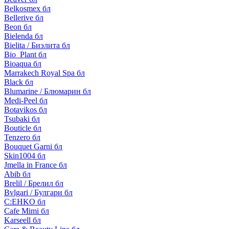
Belkosmex бл
Bellerive бл
Beon бл
Bielenda бл
Bielita / Биэлита бл
Bio_Plant бл
Bioaqua бл
Marrakech Royal Spa бл
Black бл
Blumarine / Блюмарин бл
Medi-Peel бл
Botavikos бл
Tsubaki бл
Bouticle бл
Tenzero бл
Bouquet Garni бл
Skin1004 бл
Jmella in France бл
Abib бл
Brelil / Брелил бл
Bvlgari / Булгари бл
C:EHKO бл
Cafe Mimi бл
Karseell бл