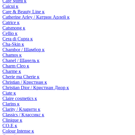
Cafe Mimi к
Caicui к
Care & Beauty Line к
Catherine Arley / Катрин Арлей к
Catrice к
Catsmong к
Cellio к
Cera di Cupra к
Cha-Skin к
Chambor / Шамбор к
Chamos к
Chanel / Шанель к
Charm Cleo к
Charme к
Cherie ma Cherie к
Christian / Кристиан к
Christian Dior / Кристиан Диор к
Ciate к
Claire cosmetics к
Clarins к
Clarity / Кларити к
Classics / Классикс к
Clinique к
CO.E к
Colour Intense к