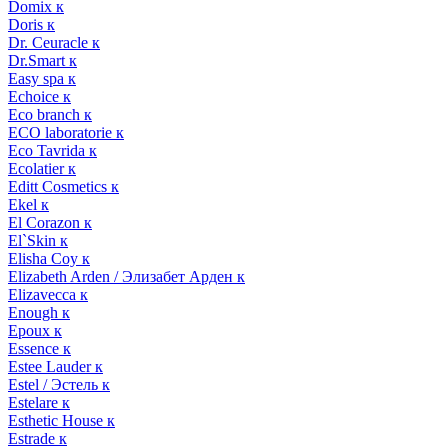
Domix к
Doris к
Dr. Ceuracle к
Dr.Smart к
Easy spa к
Echoice к
Eco branch к
ECO laboratorie к
Eco Tavrida к
Ecolatier к
Editt Cosmetics к
Ekel к
El Corazon к
El`Skin к
Elisha Coy к
Elizabeth Arden / Элизабет Арден к
Elizavecca к
Enough к
Epoux к
Essence к
Estee Lauder к
Estel / Эстель к
Estelare к
Esthetic House к
Estrade к