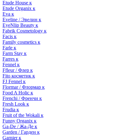
Etude House к
Etude Organix к
Eva к
Eveline / Эвелин к
EyeNlip Beauty к
Fabrik Cosmetology к
Facis к
Family cosmetics к
Farle к
Farm Stay к
Farres к
Fennel к
Ffleur / Флер к
Fito косметик к
FJ Fennel к
Flormar / Флормар к
Food A Holic к
Frenchi / Френчи к
Fresh Look к
Frudia к
Fruit of the Wokali к
Funny Organix к
Ga-De / Жа-Де к
Garden / Гарден к
Garnier к