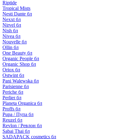
Riptide
Tropical Mists
Nesti Dante бл
Nexxt бл
Nirvel бл
Nish бл
Nivea бл
Nouvelle бл
Ollin бл
One Beauty бл
Organic People бл
Organic Shop бл
Oriox бл
Ostwint бл
Pani Walewska бл
Parisienne бл
Periche бл
Perlier бл
Planeta Organica бл
Proffs бл
Pupa / Пупа бл
Reuzel бл
Revlon / Ревлон бл
Sabai Thai бл
SADAPACK cosmetics бл