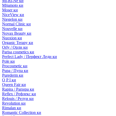
Mi-Ri-Ne ки
Mijamoto ки
Moser ки
NiceView ки
Niegelon ки
Normal Clinic ки
Nouvelle ки
Novax Beauty ки
Nuoxion ки
Organic Terapy ки
Orly / Орли ки
Parisa cosmetics ки
Perfect Lady / Перфект Леди ки
Pole ки
Procosmetic ки
Pupa / Пупа ки
Purederm ки
Q P I ки
Queen Fair ки
Rapira / Рапира ки
Reflex / Рефлекс ки
Relouis / Релуи ки
Revolution ки
Rimalan ки
Romantic Collection ки