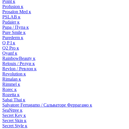
Point к
Profusion к
Prosalon Med к
PSLAB к
Pudaier к
Pupa / Пупа к
Pure Smile к
Purederm к
Q P I к
Q2 Pro к
Qyanf к
RainbowBeauty к
Relouis / Релуи к
Revlon / Ревлон к
Revolution к
Rimalan к
Rimmel к
Rorec к
Rozetta к
Sabai Thai к
Salvatore Ferragamo / Сальваторе Феррагамо к
SeaNtree к
Secret Key к
Secret Skin к
Secret Style к