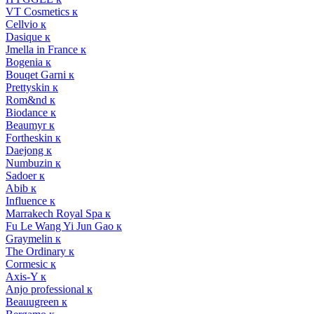
VT Cosmetics к
Cellvio к
Dasique к
Jmella in France к
Bogenia к
Bouqet Garni к
Prettyskin к
Rom&nd к
Biodance к
Beaumyr к
Fortheskin к
Daejong к
Numbuzin к
Sadoer к
Abib к
Influence к
Marrakech Royal Spa к
Fu Le Wang Yi Jun Gao к
Graymelin к
The Ordinary к
Cormesic к
Axis-Y к
Anjo professional к
Beauugreen к