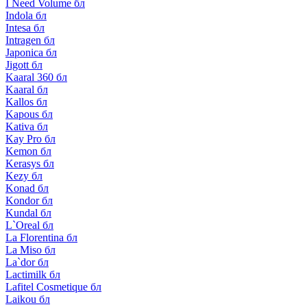
I Need Volume бл
Indola бл
Intesa бл
Intragen бл
Japonica бл
Jigott бл
Kaaral 360 бл
Kaaral бл
Kallos бл
Kapous бл
Kativa бл
Kay Pro бл
Kemon бл
Kerasys бл
Kezy бл
Konad бл
Kondor бл
Kundal бл
L`Oreal бл
La Florentina бл
La Miso бл
La`dor бл
Lactimilk бл
Lafitel Cosmetique бл
Laikou бл