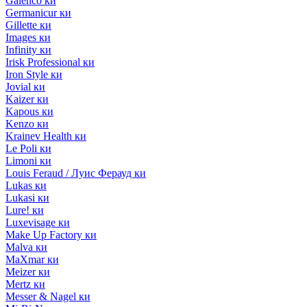
Galenco ки
Germanicur ки
Gillette ки
Images ки
Infinity ки
Irisk Professional ки
Iron Style ки
Jovial ки
Kaizer ки
Kapous ки
Kenzo ки
Krainev Health ки
Le Poli ки
Limoni ки
Louis Feraud / Луис Ферауд ки
Lukas ки
Lukasi ки
Lure! ки
Luxevisage ки
Make Up Factory ки
Malva ки
MaXmar ки
Meizer ки
Mertz ки
Messer & Nagel ки