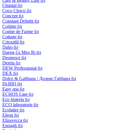
Care & Beauty Line бл
Chantal бл
Coco Choco бл
Concept бл
Constant Delight бл
Corimo бл
Corine de Farme бл
Cottage бл
Crioxidil бл
Dabo бл
Daeng Gi Meo Ri бл
Deoproce бл
Derela бл
DEW Professional бл
DEX бл
Dolce & Gabbana / Дольче Габбана бл
Dr.BIO бл
Easy spa бл
ECHOS Line бл
Eco histeria бл
ECO laboratorie бл
Ecolatier бл
Eleon бл
Elizavecca бл
Enough бл