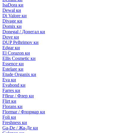
IsaDora ки
Dewal ки
Di Valore ки
Divage ки
Domix ки
Donegal / Донегал ки
Dove ки
DUP Pelhrimov ки
Edgar ки
El Corazon ки
Ellis Cosmetic ки
Essence ки
Estelare ки
Etude Organix ки
Eva ки
Evabond ки
Farres ки
Ffleur / Флер ки
Flirt ки
Florans ки
Flormar / Флормар ки
Foli ки
Freshness ки
Ga-De / Жа-Де ки