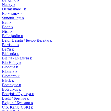
Bergamo к
Naexy к
Dermashare+ к
Belkosmex к
Sunduk Jeju к
Bell к
Beon к
Nish к
Belle jardin к
Belor Design / Белор Дезайн к
Berrisom к
BeYu к
Bielenda к
Bielita / Биэлита к
Bio Helpy к
Bioaqua к
Biomax к
Biotherm к
Black к
Botanique к
Botavikos к
Bourjois / Буржуа к
Brelil / Брелил к
Bvlgari / Булгари к
C.S. Kang (CSK) к