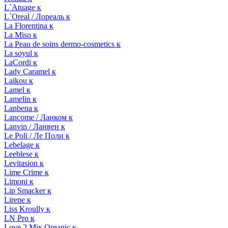
L`Atuage к
L`Oreal / Лореаль к
La Florentina к
La Miso к
La Peau de soins dermo-cosmetics к
La soyul к
LaCordi к
Lady Caramel к
Laikou к
Lamel к
Lamelin к
Lanbena к
Lancome / Ланком к
Lanvin / Ланвен к
Le Poli / Ле Поли к
Lebelage к
Leeblese к
Levitasion к
Lime Crime к
Limoni к
Lip Smacker к
Lirene к
Liss Kroully к
LN Pro к
Love 2 Mix Organic к