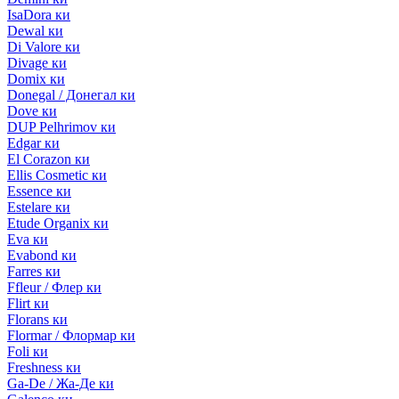
IsaDora ки
Dewal ки
Di Valore ки
Divage ки
Domix ки
Donegal / Донегал ки
Dove ки
DUP Pelhrimov ки
Edgar ки
El Corazon ки
Ellis Cosmetic ки
Essence ки
Estelare ки
Etude Organix ки
Eva ки
Evabond ки
Farres ки
Ffleur / Флер ки
Flirt ки
Florans ки
Flormar / Флормар ки
Foli ки
Freshness ки
Ga-De / Жа-Де ки