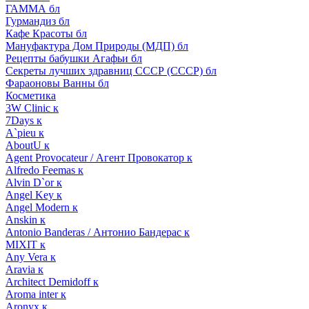
ГАММА бл
Гурмандиз бл
Кафе Красоты бл
Мануфактура Дом Природы (МДП) бл
Рецепты бабушки Агафьи бл
Секреты лучших здравниц СССР (СССР) бл
Фараоновы Ванны бл
Косметика
3W Clinic к
7Days к
A`pieu к
AboutU к
Agent Provocateur / Агент Провокатор к
Alfredo Feemas к
Alvin D`or к
Angel Key к
Angel Modern к
Anskin к
Antonio Banderas / Антонио Бандерас к
MIXIT к
Any Vera к
Aravia к
Architect Demidoff к
Aroma inter к
Aronyx к