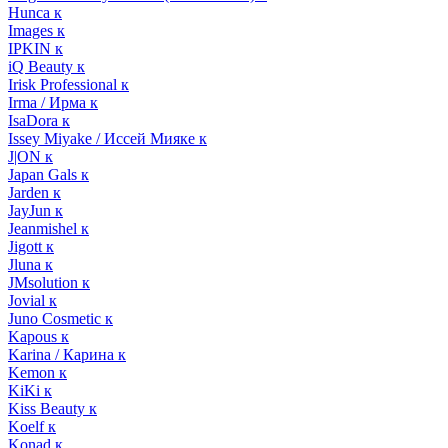
Hunca к
Images к
IPKIN к
iQ Beauty к
Irisk Professional к
Irma / Ирма к
IsaDora к
Issey Miyake / Иссей Мияке к
J|ON к
Japan Gals к
Jarden к
JayJun к
Jeanmishel к
Jigott к
Jluna к
JMsolution к
Jovial к
Juno Cosmetic к
Kapous к
Karina / Карина к
Kemon к
KiKi к
Kiss Beauty к
Koelf к
Konad к