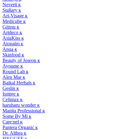
Neverti к
Stallary к
Art-Visage к
Medicube к
Giinsu к
Artdeco к
AsiaKiss к
Atopalm к
Anua к
Skinfood к
Beauty of Joseon к
Ayoume к
Round Lab к
Alen Mar к
Baikal Herbals к
Geslin к
Isntree к
Celimax к
haruharu wonder к
Manita Professional к
Some By Mi к
Care:nel к
Pantera Organic к
Dr. Althea к
HYGGEE к