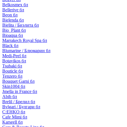
Belkosmex бл
Bellerive бл
Beon бл
Bielenda бл
Bielita / Биэлита бл
Bio_Plant бл
Bioaqua бл
Marrakech Royal Spa бл
Black бл
Blumarine / Блюмарин бл
Medi-Peel бл
Botavikos бл
Tsubaki бл
Bouticle бл
Tenzero бл
Bouquet Garni бл
Skin1004 бл
Jmella in France бл
Abib бл
Brelil / Брелил бл
Bvlgari / Булгари бл
C:EHKO бл
Cafe Mimi бл
Karseell бл