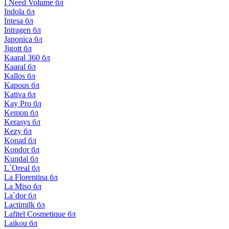
I Need Volume бл
Indola бл
Intesa бл
Intragen бл
Japonica бл
Jigott бл
Kaaral 360 бл
Kaaral бл
Kallos бл
Kapous бл
Kativa бл
Kay Pro бл
Kemon бл
Kerasys бл
Kezy бл
Konad бл
Kondor бл
Kundal бл
L`Oreal бл
La Florentina бл
La Miso бл
La`dor бл
Lactimilk бл
Lafitel Cosmetique бл
Laikou бл