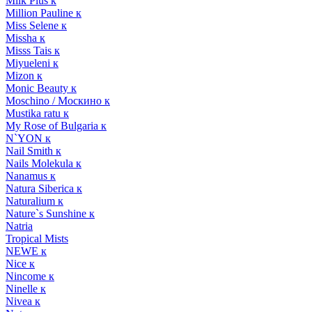
Milk Plus к
Million Pauline к
Miss Selene к
Missha к
Misss Tais к
Miyueleni к
Mizon к
Monic Beauty к
Moschino / Москино к
Mustika ratu к
My Rose of Bulgaria к
N`YON к
Nail Smith к
Nails Molekula к
Nanamus к
Natura Siberica к
Naturalium к
Nature`s Sunshine к
Natria
Tropical Mists
NEWE к
Nice к
Nincome к
Ninelle к
Nivea к