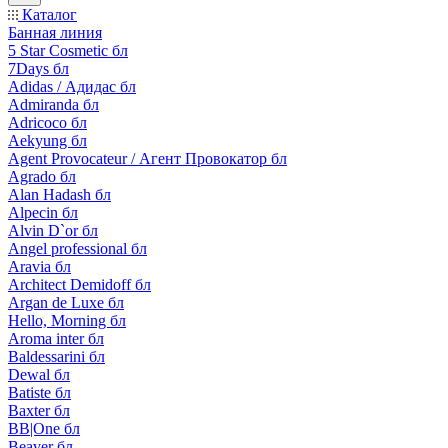
Каталог
Банная линия
5 Star Cosmetic бл
7Days бл
Adidas / Адидас бл
Admiranda бл
Adricoco бл
Aekyung бл
Agent Provocateur / Агент Провокатор бл
Agrado бл
Alan Hadash бл
Alpecin бл
Alvin D`or бл
Angel professional бл
Aravia бл
Architect Demidoff бл
Argan de Luxe бл
Hello, Morning бл
Aroma inter бл
Baldessarini бл
Dewal бл
Batiste бл
Baxter бл
BB|One бл
Beaver бл