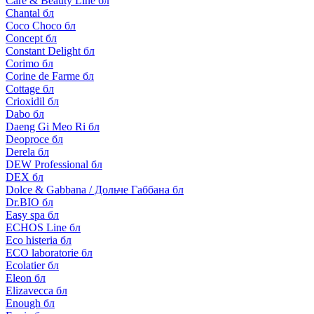
Care & Beauty Line бл
Chantal бл
Coco Choco бл
Concept бл
Constant Delight бл
Corimo бл
Corine de Farme бл
Cottage бл
Crioxidil бл
Dabo бл
Daeng Gi Meo Ri бл
Deoproce бл
Derela бл
DEW Professional бл
DEX бл
Dolce & Gabbana / Дольче Габбана бл
Dr.BIO бл
Easy spa бл
ECHOS Line бл
Eco histeria бл
ECO laboratorie бл
Ecolatier бл
Eleon бл
Elizavecca бл
Enough бл