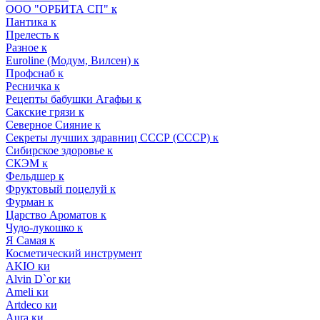
ООО "ОРБИТА СП" к
Пантика к
Прелесть к
Разное к
Euroline (Модум, Вилсен) к
Профснаб к
Ресничка к
Рецепты бабушки Агафьи к
Сакские грязи к
Северное Сияние к
Секреты лучших здравниц СССР (СССР) к
Сибирское здоровье к
СКЭМ к
Фельдшер к
Фруктовый поцелуй к
Фурман к
Царство Ароматов к
Чудо-лукошко к
Я Самая к
Косметический инструмент
AKIO ки
Alvin D`or ки
Ameli ки
Artdeco ки
Aura ки