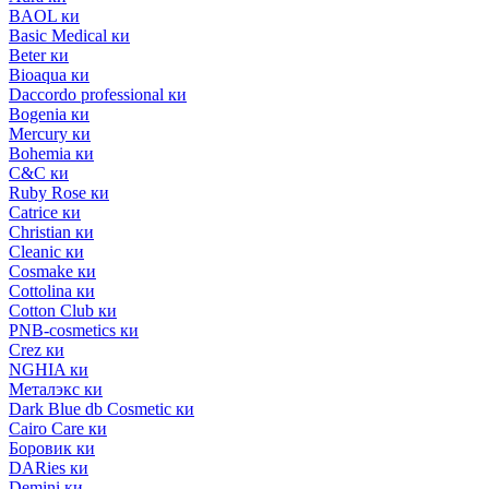
BAOL ки
Basic Medical ки
Beter ки
Bioaqua ки
Daccordo professional ки
Bogenia ки
Mercury ки
Bohemia ки
C&C ки
Ruby Rose ки
Catrice ки
Christian ки
Cleanic ки
Cosmake ки
Cottolina ки
Cotton Club ки
PNB-cosmetics ки
Crez ки
NGHIA ки
Металэкс ки
Dark Blue db Cosmetic ки
Cairo Care ки
Боровик ки
DARies ки
Demini ки