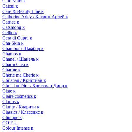
Cafe Mimi к
Caicui к
Care & Beauty Line к
Catherine Arley / Катрин Арлей к
Catrice к
Catsmong к
Cellio к
Cera di Cupra к
Cha-Skin к
Chambor / Шамбор к
Chamos к
Chanel / Шанель к
Charm Cleo к
Charme к
Cherie ma Cherie к
Christian / Кристиан к
Christian Dior / Кристиан Диор к
Ciate к
Claire cosmetics к
Clarins к
Clarity / Кларити к
Classics / Классикс к
Clinique к
CO.E к
Colour Intense к