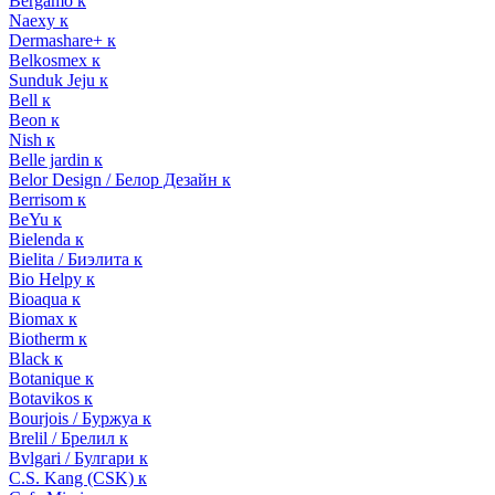
Bergamo к
Naexy к
Dermashare+ к
Belkosmex к
Sunduk Jeju к
Bell к
Beon к
Nish к
Belle jardin к
Belor Design / Белор Дезайн к
Berrisom к
BeYu к
Bielenda к
Bielita / Биэлита к
Bio Helpy к
Bioaqua к
Biomax к
Biotherm к
Black к
Botanique к
Botavikos к
Bourjois / Буржуа к
Brelil / Брелил к
Bvlgari / Булгари к
C.S. Kang (CSK) к