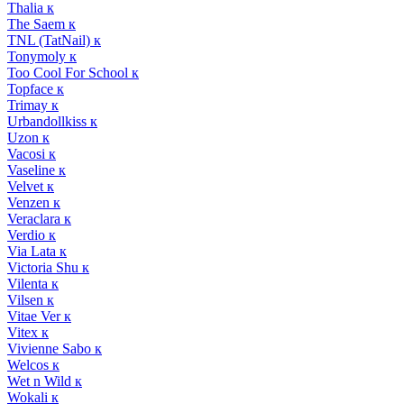
Thalia к
The Saem к
TNL (TatNail) к
Tonymoly к
Too Cool For School к
Topface к
Trimay к
Urbandollkiss к
Uzon к
Vacosi к
Vaseline к
Velvet к
Venzen к
Veraclara к
Verdio к
Via Lata к
Victoria Shu к
Vilenta к
Vilsen к
Vitae Ver к
Vitex к
Vivienne Sabo к
Welcos к
Wet n Wild к
Wokali к