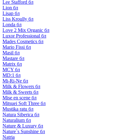
Lee Stafford бл
Lion бл
Lisap бл
Liss Kroully бл
Londa бл
Love 2 Mix Organic бл
Luxor Professional бл
Mades Cosmetics бл
Mario Fissi бл
Masil бл
Mastare бл
Matrix бл
MCY бл
MD:1 бл
Mi-Ri-Ne бл
Milk & Flowers бл
Milk & Sweets бл
Mise en scene бл
Mitsuei Soft Three бл
Mustika ratu бл
Natura Siberica бл
Naturalium бл
Nature & Luxury бл
Nature`s Sunshine бл
Natria