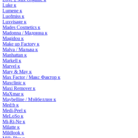
Luke к
Lumene к
Luofmiss к
Luxvisage к
Mades Cosmetics к
Madonna / Мадонна к
Magidou к
Make up Factory к
Malva / Мальва к
Manhattan к
Markell к
Marvel к
Mary & May к
Max Factor / Макс Фактор к
Maxclinic к
Maxi Remover к
MaXmar к
Maybelline / Мэйбеллин к
Med:b к
Medi-Peel к
MeLoSo к
Mi-Ri-Ne к
Milatte к
Mildlook к