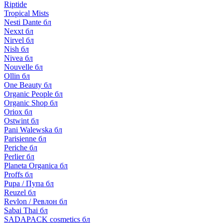
Riptide
Tropical Mists
Nesti Dante бл
Nexxt бл
Nirvel бл
Nish бл
Nivea бл
Nouvelle бл
Ollin бл
One Beauty бл
Organic People бл
Organic Shop бл
Oriox бл
Ostwint бл
Pani Walewska бл
Parisienne бл
Periche бл
Perlier бл
Planeta Organica бл
Proffs бл
Pupa / Пупа бл
Reuzel бл
Revlon / Ревлон бл
Sabai Thai бл
SADAPACK cosmetics бл