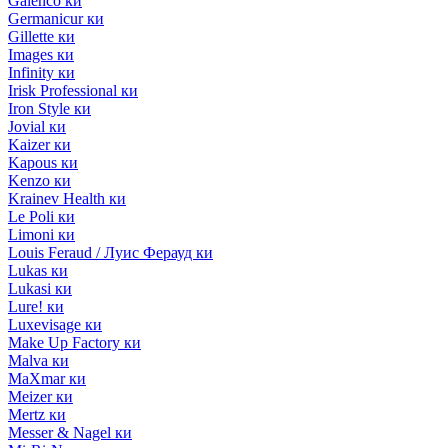
Galenco ки
Germanicur ки
Gillette ки
Images ки
Infinity ки
Irisk Professional ки
Iron Style ки
Jovial ки
Kaizer ки
Kapous ки
Kenzo ки
Krainev Health ки
Le Poli ки
Limoni ки
Louis Feraud / Луис Ферауд ки
Lukas ки
Lukasi ки
Lure! ки
Luxevisage ки
Make Up Factory ки
Malva ки
MaXmar ки
Meizer ки
Mertz ки
Messer & Nagel ки