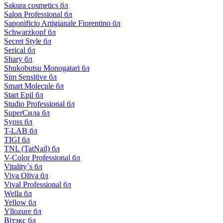
Sakura cosmetics бл
Salon Professional бл
Saponificio Artigianale Fiorentino бл
Schwarzkopf бл
Secret Style бл
Serical бл
Shary бл
Shukobutsu Monogatari бл
Sim Sensitive бл
Smart Molecule бл
Start Epil бл
Studio Professional бл
SuperСила бл
Syoss бл
T-LAB бл
TIGI бл
TNL (TatNail) бл
V-Color Professional бл
Vitality`s бл
Viva Oliva бл
Vival Professional бл
Wella бл
Yellow бл
Yllozure бл
Вiтэкс бл