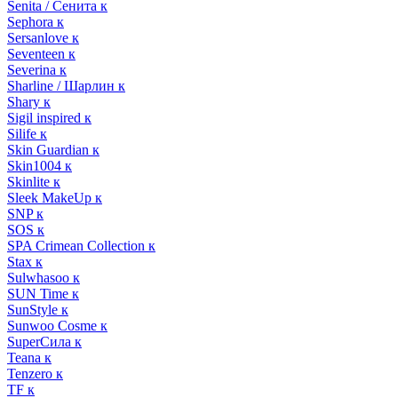
Senita / Сенита к
Sephora к
Sersanlove к
Seventeen к
Severina к
Sharline / Шарлин к
Shary к
Sigil inspired к
Silife к
Skin Guardian к
Skin1004 к
Skinlite к
Sleek MakeUp к
SNP к
SOS к
SPA Crimean Collection к
Stax к
Sulwhasoo к
SUN Time к
SunStyle к
Sunwoo Cosme к
SuperСила к
Teana к
Tenzero к
TF к