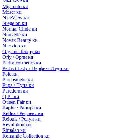
Mi-Ri-Ne ки
Mijamoto ки
Moser ки
NiceView ки
Niegelon ки
Normal Clinic ки
Nouvelle ки
Novax Beauty ки
Nuoxion ки
Organic Terapy ки
Orly / Орли ки
Parisa cosmetics ки
Perfect Lady / Перфект Леди ки
Pole ки
Procosmetic ки
Pupa / Пупа ки
Purederm ки
Q P I ки
Queen Fair ки
Rapira / Рапира ки
Reflex / Рефлекс ки
Relouis / Релуи ки
Revolution ки
Rimalan ки
Romantic Collection ки