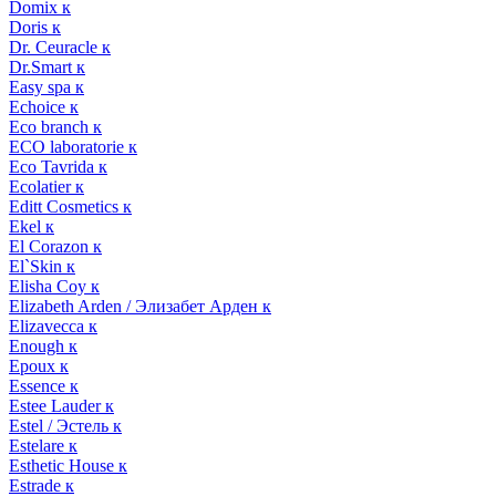
Domix к
Doris к
Dr. Ceuracle к
Dr.Smart к
Easy spa к
Echoice к
Eco branch к
ECO laboratorie к
Eco Tavrida к
Ecolatier к
Editt Cosmetics к
Ekel к
El Corazon к
El`Skin к
Elisha Coy к
Elizabeth Arden / Элизабет Арден к
Elizavecca к
Enough к
Epoux к
Essence к
Estee Lauder к
Estel / Эстель к
Estelare к
Esthetic House к
Estrade к