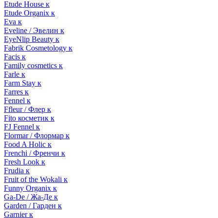
Etude House к
Etude Organix к
Eva к
Eveline / Эвелин к
EyeNlip Beauty к
Fabrik Cosmetology к
Facis к
Family cosmetics к
Farle к
Farm Stay к
Farres к
Fennel к
Ffleur / Флер к
Fito косметик к
FJ Fennel к
Flormar / Флормар к
Food A Holic к
Frenchi / Френчи к
Fresh Look к
Frudia к
Fruit of the Wokali к
Funny Organix к
Ga-De / Жа-Де к
Garden / Гарден к
Garnier к