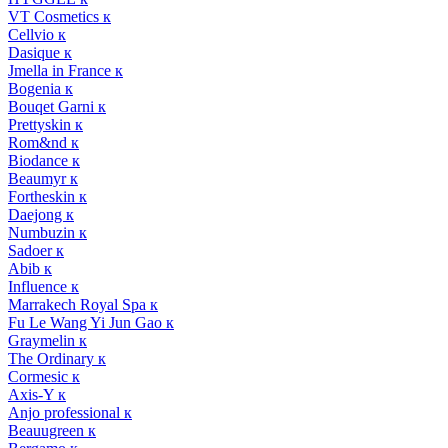
VT Cosmetics к
Cellvio к
Dasique к
Jmella in France к
Bogenia к
Bouqet Garni к
Prettyskin к
Rom&nd к
Biodance к
Beaumyr к
Fortheskin к
Daejong к
Numbuzin к
Sadoer к
Abib к
Influence к
Marrakech Royal Spa к
Fu Le Wang Yi Jun Gao к
Graymelin к
The Ordinary к
Cormesic к
Axis-Y к
Anjo professional к
Beauugreen к