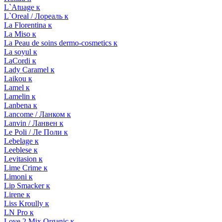
L`Atuage к
L`Oreal / Лореаль к
La Florentina к
La Miso к
La Peau de soins dermo-cosmetics к
La soyul к
LaCordi к
Lady Caramel к
Laikou к
Lamel к
Lamelin к
Lanbena к
Lancome / Ланком к
Lanvin / Ланвен к
Le Poli / Ле Поли к
Lebelage к
Leeblese к
Levitasion к
Lime Crime к
Limoni к
Lip Smacker к
Lirene к
Liss Kroully к
LN Pro к
Love 2 Mix Organic к