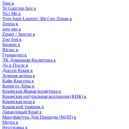
Yass к
Ye Gam top face к
Yu.r Me к
Yves Saint Laurent / Ив Сен Лоран к
Zenzia к
zero age к
Zinger / Зингер к
Zoo Son к
Биокон к
Вiтэкс к
Гурмандиз к
ДК Домашняя Косметика к
До и После к
Доктор Крым к
Зеленая аптека к
Кафе Красоты к
Корея от Леры к
Крымская Живая косметика к
Крымская натуральная коллекция (КНК) к
Крымская роза к
Крымский травник к
Лавандовый Край к
Мануфактура Дом Природы (МДП) к
Мечта к
Неотложка к