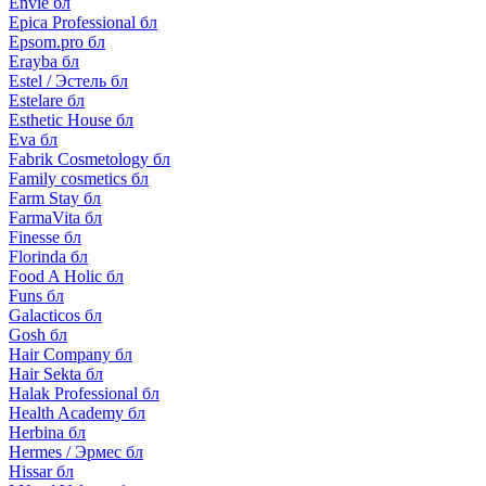
Envie бл
Epica Professional бл
Epsom.pro бл
Erayba бл
Estel / Эстель бл
Estelare бл
Esthetic House бл
Eva бл
Fabrik Cosmetology бл
Family cosmetics бл
Farm Stay бл
FarmaVita бл
Finesse бл
Florinda бл
Food A Holic бл
Funs бл
Galacticos бл
Gosh бл
Hair Company бл
Hair Sekta бл
Halak Professional бл
Health Academy бл
Herbina бл
Hermes / Эрмес бл
Hissar бл