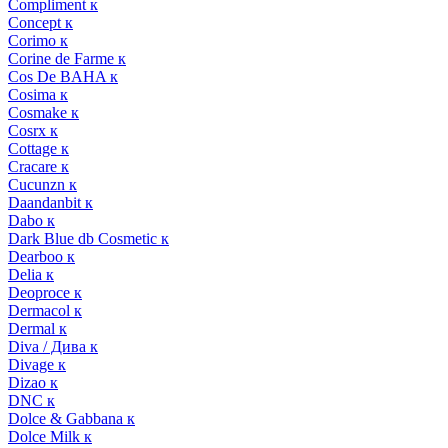
Compliment к
Concept к
Corimo к
Corine de Farme к
Cos De BAHA к
Cosima к
Cosmake к
Cosrx к
Cottage к
Cracare к
Cucunzn к
Daandanbit к
Dabo к
Dark Blue db Cosmetic к
Dearboo к
Delia к
Deoproce к
Dermacol к
Dermal к
Diva / Дива к
Divage к
Dizao к
DNC к
Dolce & Gabbana к
Dolce Milk к