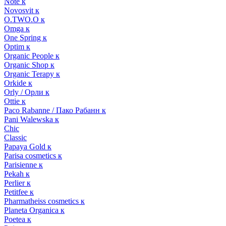
Note к
Novosvit к
O.TWO.O к
Omga к
One Spring к
Optim к
Organic People к
Organic Shop к
Organic Terapy к
Orkide к
Orly / Орли к
Ottie к
Paco Rabanne / Пако Рабанн к
Pani Walewska к
Chic
Classic
Papaya Gold к
Parisa cosmetics к
Parisienne к
Pekah к
Perlier к
Petitfee к
Pharmatheiss cosmetics к
Planeta Organica к
Poetea к