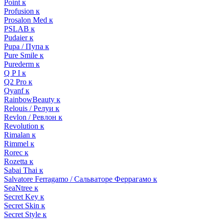
Point к
Profusion к
Prosalon Med к
PSLAB к
Pudaier к
Pupa / Пупа к
Pure Smile к
Purederm к
Q P I к
Q2 Pro к
Qyanf к
RainbowBeauty к
Relouis / Релуи к
Revlon / Ревлон к
Revolution к
Rimalan к
Rimmel к
Rorec к
Rozetta к
Sabai Thai к
Salvatore Ferragamo / Сальваторе Феррагамо к
SeaNtree к
Secret Key к
Secret Skin к
Secret Style к