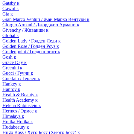
Gatsby к
Gawol к
Gia к
Gian Marco Venturi / Жан Марко Вентури к
Giorgio Armani / Джорджио Армани к
Givenchy / Живанши к
Global к
Golden Lady / Голден Леди к
Golden Rose / Голден Роуз к
Goldenpoint / Голденпоинт к
Gosh к
Grace Day к
Greenini к
Gucci / Гуччи к
Guerlain / Герлен к
Hankey к
Hanroy к
Health & Beauty к
Health Academy к
Helena Rubinstein к
Hermes / Эрмес к
Himalaya к
Holika Holika к
Hudabeauty к
Hugo Boss / Хуго Босс (Хьюго Босс) к