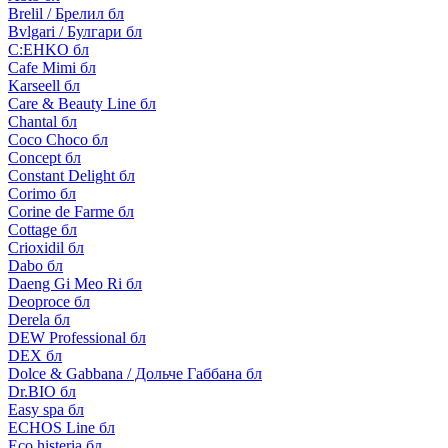
Brelil / Брелил бл
Bvlgari / Булгари бл
C:EHKO бл
Cafe Mimi бл
Karseell бл
Care & Beauty Line бл
Chantal бл
Coco Choco бл
Concept бл
Constant Delight бл
Corimo бл
Corine de Farme бл
Cottage бл
Crioxidil бл
Dabo бл
Daeng Gi Meo Ri бл
Deoproce бл
Derela бл
DEW Professional бл
DEX бл
Dolce & Gabbana / Дольче Габбана бл
Dr.BIO бл
Easy spa бл
ECHOS Line бл
Eco histeria бл