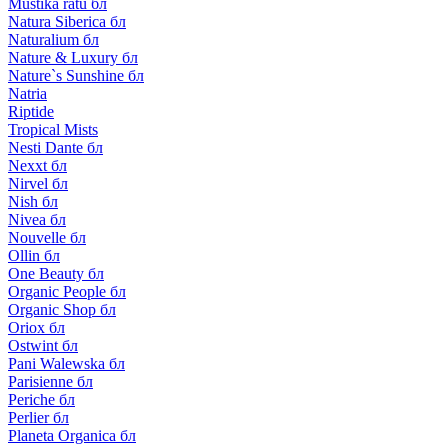
Mustika ratu бл
Natura Siberica бл
Naturalium бл
Nature & Luxury бл
Nature`s Sunshine бл
Natria
Riptide
Tropical Mists
Nesti Dante бл
Nexxt бл
Nirvel бл
Nish бл
Nivea бл
Nouvelle бл
Ollin бл
One Beauty бл
Organic People бл
Organic Shop бл
Oriox бл
Ostwint бл
Pani Walewska бл
Parisienne бл
Periche бл
Perlier бл
Planeta Organica бл