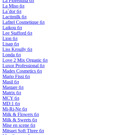
La Florentina бл
La Miso бл
La`dor бл
Lactimilk бл
Lafitel Cosmetique бл
Laikou бл
Lee Stafford бл
Lion бл
Lisap бл
Liss Kroully бл
Londa бл
Love 2 Mix Organic бл
Luxor Professional бл
Mades Cosmetics бл
Mario Fissi бл
Masil бл
Mastare бл
Matrix бл
MCY бл
MD:1 бл
Mi-Ri-Ne бл
Milk & Flowers бл
Milk & Sweets бл
Mise en scene бл
Mitsuei Soft Three бл