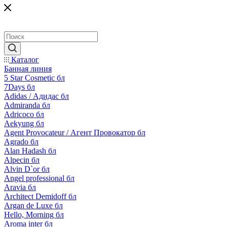
Каталог
Банная линия
5 Star Cosmetic бл
7Days бл
Adidas / Адидас бл
Admiranda бл
Adricoco бл
Aekyung бл
Agent Provocateur / Агент Провокатор бл
Agrado бл
Alan Hadash бл
Alpecin бл
Alvin D`or бл
Angel professional бл
Aravia бл
Architect Demidoff бл
Argan de Luxe бл
Hello, Morning бл
Aroma inter бл