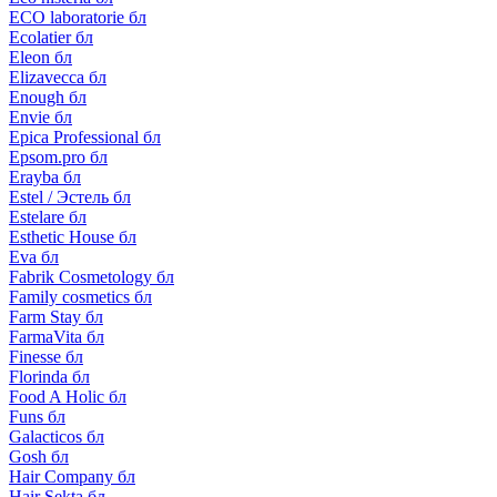
ECO laboratorie бл
Ecolatier бл
Eleon бл
Elizavecca бл
Enough бл
Envie бл
Epica Professional бл
Epsom.pro бл
Erayba бл
Estel / Эстель бл
Estelare бл
Esthetic House бл
Eva бл
Fabrik Cosmetology бл
Family cosmetics бл
Farm Stay бл
FarmaVita бл
Finesse бл
Florinda бл
Food A Holic бл
Funs бл
Galacticos бл
Gosh бл
Hair Company бл
Hair Sekta бл