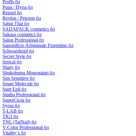
Proffs бл
Pupa / Пупа бл
Reuzel бл
Revlon / Ревлон бл
Sabai Thai бл
SADAPACK cosmetics бл
Sakura cosmetics бл
Salon Professional бл
Saponificio Artigianale Fiorentino бл
Schwarzkopf бл
Secret Style бл
Serical бл
Shary бл
Shukobutsu Monogatari бл
Sim Sensitive бл
Smart Molecule бл
Start Epil бл
Studio Professional бл
SuperСила бл
Syoss бл
T-LAB бл
TIGI бл
TNL (TatNail) бл
V-Color Professional бл
Vitality`s бл