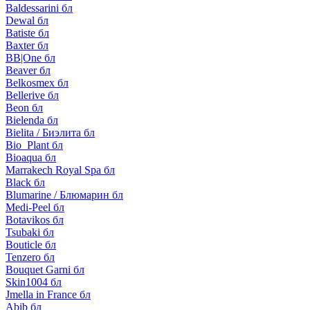
Baldessarini бл
Dewal бл
Batiste бл
Baxter бл
BB|One бл
Beaver бл
Belkosmex бл
Bellerive бл
Beon бл
Bielenda бл
Bielita / Биэлита бл
Bio_Plant бл
Bioaqua бл
Marrakech Royal Spa бл
Black бл
Blumarine / Блюмарин бл
Medi-Peel бл
Botavikos бл
Tsubaki бл
Bouticle бл
Tenzero бл
Bouquet Garni бл
Skin1004 бл
Jmella in France бл
Abib бл