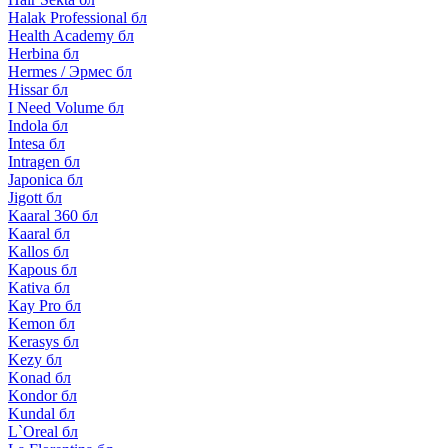
Halak Professional бл
Health Academy бл
Herbina бл
Hermes / Эрмес бл
Hissar бл
I Need Volume бл
Indola бл
Intesa бл
Intragen бл
Japonica бл
Jigott бл
Kaaral 360 бл
Kaaral бл
Kallos бл
Kapous бл
Kativa бл
Kay Pro бл
Kemon бл
Kerasys бл
Kezy бл
Konad бл
Kondor бл
Kundal бл
L`Oreal бл