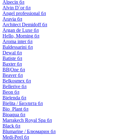
Alpecin бл
Alvin D`or бл
Angel professional бл
Aravia бл
Architect Demidoff бл
Argan de Luxe бл
Hello, Morning бл
Aroma inter бл
Baldessarini бл
Dewal бл
Batiste бл
Baxter бл
BB|One бл
Beaver бл
Belkosmex бл
Bellerive бл
Beon бл
Bielenda бл
Bielita / Биэлита бл
Bio_Plant бл
Bioaqua бл
Marrakech Royal Spa бл
Black бл
Blumarine / Блюмарин бл
Medi-Peel бл