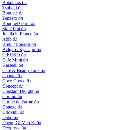
Botavikos бл
Tsubaki бл
Bouticle бл
Tenzero бл
Bouquet Garni бл
Skin1004 бл
Jmella in France бл
Abib бл
Brelil / Брелил бл
Bvlgari / Булгари бл
C:EHKO бл
Cafe Mimi бл
Karseell бл
Care & Beauty Line бл
Chantal бл
Coco Choco бл
Concept бл
Constant Delight бл
Corimo бл
Corine de Farme бл
Cottage бл
Crioxidil бл
Dabo бл
Daeng Gi Meo Ri бл
Deoproce бл