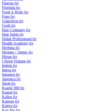
Finesse бл
Florinda бл
Food A Holic бл
Funs бл
Galacticos бл
Gosh бл
Hair Company бл
Hair Sekta бл
Halak Professional бл
Health Academy бл
Herbina бл
Hermes / Эрмес бл
Hissar бл
I Need Volume бл
Indola бл
Intesa бл
Intragen бл
Japonica бл
Jigott бл
Kaaral 360 бл
Kaaral бл
Kallos бл
Kapous бл
Kativa бл
Kay Pro бл