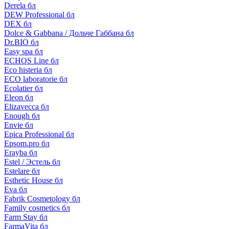
Derela бл
DEW Professional бл
DEX бл
Dolce & Gabbana / Дольче Габбана бл
Dr.BIO бл
Easy spa бл
ECHOS Line бл
Eco histeria бл
ECO laboratorie бл
Ecolatier бл
Eleon бл
Elizavecca бл
Enough бл
Envie бл
Epica Professional бл
Epsom.pro бл
Erayba бл
Estel / Эстель бл
Estelare бл
Esthetic House бл
Eva бл
Fabrik Cosmetology бл
Family cosmetics бл
Farm Stay бл
FarmaVita бл