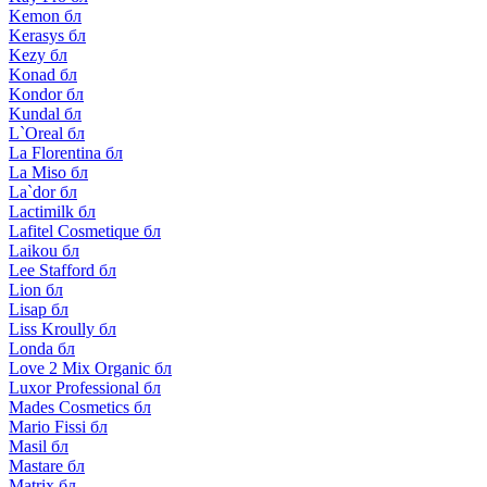
Kemon бл
Kerasys бл
Kezy бл
Konad бл
Kondor бл
Kundal бл
L`Oreal бл
La Florentina бл
La Miso бл
La`dor бл
Lactimilk бл
Lafitel Cosmetique бл
Laikou бл
Lee Stafford бл
Lion бл
Lisap бл
Liss Kroully бл
Londa бл
Love 2 Mix Organic бл
Luxor Professional бл
Mades Cosmetics бл
Mario Fissi бл
Masil бл
Mastare бл
Matrix бл