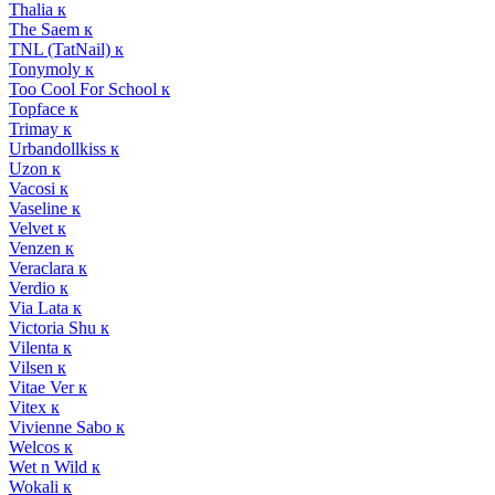
Thalia к
The Saem к
TNL (TatNail) к
Tonymoly к
Too Cool For School к
Topface к
Trimay к
Urbandollkiss к
Uzon к
Vacosi к
Vaseline к
Velvet к
Venzen к
Veraclara к
Verdio к
Via Lata к
Victoria Shu к
Vilenta к
Vilsen к
Vitae Ver к
Vitex к
Vivienne Sabo к
Welcos к
Wet n Wild к
Wokali к