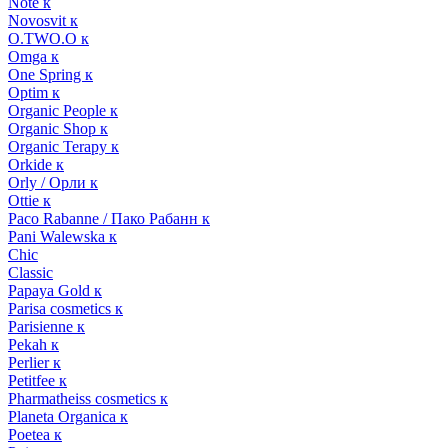
Note к
Novosvit к
O.TWO.O к
Omga к
One Spring к
Optim к
Organic People к
Organic Shop к
Organic Terapy к
Orkide к
Orly / Орли к
Ottie к
Paco Rabanne / Пако Рабанн к
Pani Walewska к
Chic
Classic
Papaya Gold к
Parisa cosmetics к
Parisienne к
Pekah к
Perlier к
Petitfee к
Pharmatheiss cosmetics к
Planeta Organica к
Poetea к