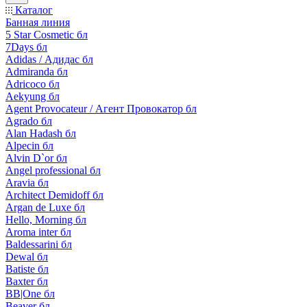
Каталог
Банная линия
5 Star Cosmetic бл
7Days бл
Adidas / Адидас бл
Admiranda бл
Adricoco бл
Aekyung бл
Agent Provocateur / Агент Провокатор бл
Agrado бл
Alan Hadash бл
Alpecin бл
Alvin D`or бл
Angel professional бл
Aravia бл
Architect Demidoff бл
Argan de Luxe бл
Hello, Morning бл
Aroma inter бл
Baldessarini бл
Dewal бл
Batiste бл
Baxter бл
BB|One бл
Beaver бл