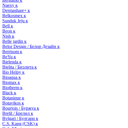
Bergamo к
Naexy к
Dermashare+ к
Belkosmex к
Sunduk Jeju к
Bell к
Beon к
Nish к
Belle jardin к
Belor Design / Белор Дезайн к
Berrisom к
BeYu к
Bielenda к
Bielita / Биэлита к
Bio Helpy к
Bioaqua к
Biomax к
Biotherm к
Black к
Botanique к
Botavikos к
Bourjois / Буржуа к
Brelil / Брелил к
Bvlgari / Булгари к
C.S. Kang (CSK) к