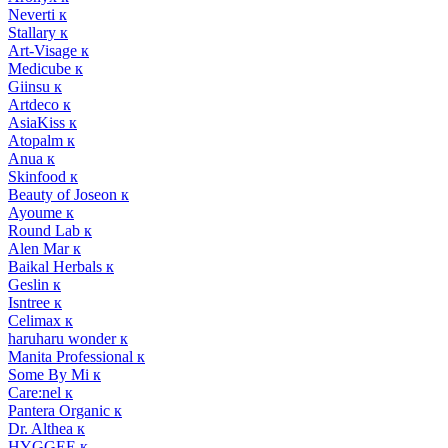
Neverti к
Stallary к
Art-Visage к
Medicube к
Giinsu к
Artdeco к
AsiaKiss к
Atopalm к
Anua к
Skinfood к
Beauty of Joseon к
Ayoume к
Round Lab к
Alen Mar к
Baikal Herbals к
Geslin к
Isntree к
Celimax к
haruharu wonder к
Manita Professional к
Some By Mi к
Care:nel к
Pantera Organic к
Dr. Althea к
HYGGEE к