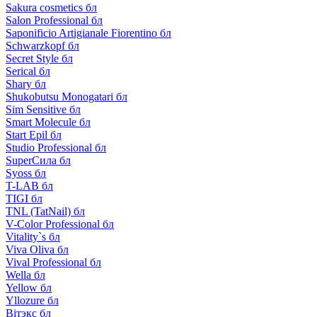
Sakura cosmetics бл
Salon Professional бл
Saponificio Artigianale Fiorentino бл
Schwarzkopf бл
Secret Style бл
Serical бл
Shary бл
Shukobutsu Monogatari бл
Sim Sensitive бл
Smart Molecule бл
Start Epil бл
Studio Professional бл
SuperСила бл
Syoss бл
T-LAB бл
TIGI бл
TNL (TatNail) бл
V-Color Professional бл
Vitality`s бл
Viva Oliva бл
Vival Professional бл
Wella бл
Yellow бл
Yllozure бл
Вiтэкс бл