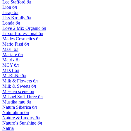
Lee Stafford бл
Lion бл
Lisap бл
Liss Kroully бл
Londa бл
Love 2 Mix Organic бл
Luxor Professional бл
Mades Cosmetics бл
Mario Fissi бл
Masil бл
Mastare бл
Matrix бл
MCY бл
MD:1 бл
Mi-Ri-Ne бл
Milk & Flowers бл
Milk & Sweets бл
Mise en scene бл
Mitsuei Soft Three бл
Mustika ratu бл
Natura Siberica бл
Naturalium бл
Nature & Luxury бл
Nature`s Sunshine бл
Natria