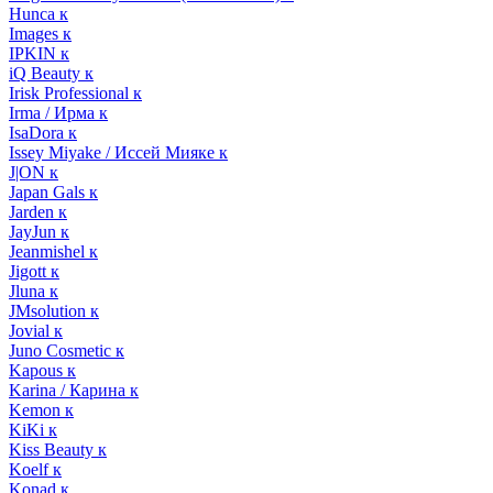
Hunca к
Images к
IPKIN к
iQ Beauty к
Irisk Professional к
Irma / Ирма к
IsaDora к
Issey Miyake / Иссей Мияке к
J|ON к
Japan Gals к
Jarden к
JayJun к
Jeanmishel к
Jigott к
Jluna к
JMsolution к
Jovial к
Juno Cosmetic к
Kapous к
Karina / Карина к
Kemon к
KiKi к
Kiss Beauty к
Koelf к
Konad к