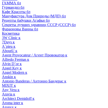
ГАММА бл
Гурмандиз бл
Кафе Красоты бл
Мануфактура Дом Природы (МДП) бл
Рецепты бабушки Агафьи бл
Секреты лучших здравниц СССР (СССР) бл
Фараоновы Ванны бл
Косметика
3W Clinic к
7Days к
A`pieu к
AboutU к
Agent Provocateur / Агент Провокатор к
Alfredo Feemas к
Alvin D`or к
Angel Key к
Angel Modern к
Anskin к
Antonio Banderas / Антонио Бандерас к
MIXIT к
Any Vera к
Aravia к
Architect Demidoff к
Aroma inter к
Aronyx к