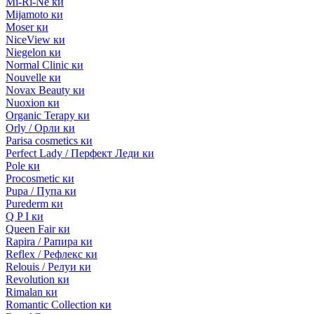
Mi-Ri-Ne ки
Mijamoto ки
Moser ки
NiceView ки
Niegelon ки
Normal Clinic ки
Nouvelle ки
Novax Beauty ки
Nuoxion ки
Organic Terapy ки
Orly / Орли ки
Parisa cosmetics ки
Perfect Lady / Перфект Леди ки
Pole ки
Procosmetic ки
Pupa / Пупа ки
Purederm ки
Q P I ки
Queen Fair ки
Rapira / Рапира ки
Reflex / Рефлекс ки
Relouis / Релуи ки
Revolution ки
Rimalan ки
Romantic Collection ки