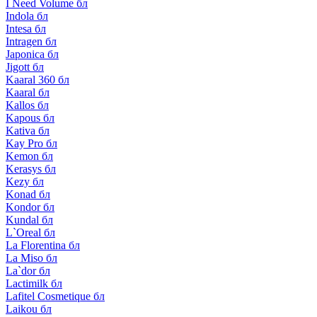
I Need Volume бл
Indola бл
Intesa бл
Intragen бл
Japonica бл
Jigott бл
Kaaral 360 бл
Kaaral бл
Kallos бл
Kapous бл
Kativa бл
Kay Pro бл
Kemon бл
Kerasys бл
Kezy бл
Konad бл
Kondor бл
Kundal бл
L`Oreal бл
La Florentina бл
La Miso бл
La`dor бл
Lactimilk бл
Lafitel Cosmetique бл
Laikou бл