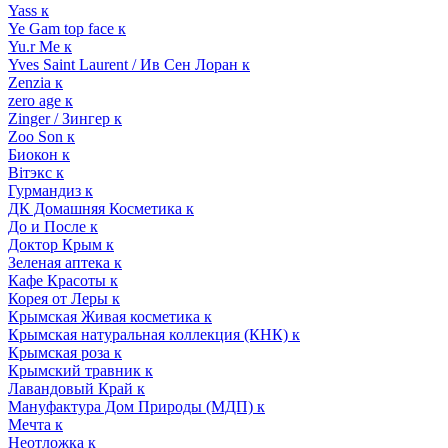
Yass к
Ye Gam top face к
Yu.r Me к
Yves Saint Laurent / Ив Сен Лоран к
Zenzia к
zero age к
Zinger / Зингер к
Zoo Son к
Биокон к
Вiтэкс к
Гурмандиз к
ДК Домашняя Косметика к
До и После к
Доктор Крым к
Зеленая аптека к
Кафе Красоты к
Корея от Леры к
Крымская Живая косметика к
Крымская натуральная коллекция (КНК) к
Крымская роза к
Крымский травник к
Лавандовый Край к
Мануфактура Дом Природы (МДП) к
Мечта к
Неотложка к