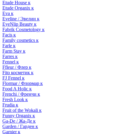
Etude House к
Etude Organix к
Eva к
Eveline / Эвелин к
EyeNlip Beauty к
Fabrik Cosmetology к
Facis к
Family cosmetics к
Farle к
Farm Stay к
Farres к
Fennel к
Ffleur / Флер к
Fito косметик к
FJ Fennel к
Flormar / Флормар к
Food A Holic к
Frenchi / Френчи к
Fresh Look к
Frudia к
Fruit of the Wokali к
Funny Organix к
Ga-De / Жа-Де к
Garden / Гарден к
Garnier к