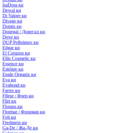
IsaDora ки
Dewal ки
Di Valore ки
Divage ки
Domix ки
Donegal / Донегал ки
Dove ки
DUP Pelhrimov ки
Edgar ки
El Corazon ки
Ellis Cosmetic ки
Essence ки
Estelare ки
Etude Organix ки
Eva ки
Evabond ки
Farres ки
Ffleur / Флер ки
Flirt ки
Florans ки
Flormar / Флормар ки
Foli ки
Freshness ки
Ga-De / Жа-Де ки