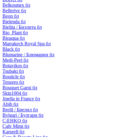
Belkosmex бл
Bellerive бл
Beon бл
Bielenda бл
Bielita / Биэлита бл
Bio_Plant бл
Bioaqua бл
Marrakech Royal Spa бл
Black бл
Blumarine / Блюмарин бл
Medi-Peel бл
Botavikos бл
Tsubaki бл
Bouticle бл
Tenzero бл
Bouquet Garni бл
Skin1004 бл
Jmella in France бл
Abib бл
Brelil / Брелил бл
Bvlgari / Булгари бл
C:EHKO бл
Cafe Mimi бл
Karseell бл