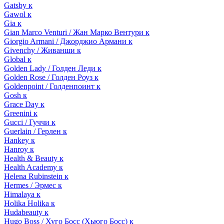
Gatsby к
Gawol к
Gia к
Gian Marco Venturi / Жан Марко Вентури к
Giorgio Armani / Джорджио Армани к
Givenchy / Живанши к
Global к
Golden Lady / Голден Леди к
Golden Rose / Голден Роуз к
Goldenpoint / Голденпоинт к
Gosh к
Grace Day к
Greenini к
Gucci / Гуччи к
Guerlain / Герлен к
Hankey к
Hanroy к
Health & Beauty к
Health Academy к
Helena Rubinstein к
Hermes / Эрмес к
Himalaya к
Holika Holika к
Hudabeauty к
Hugo Boss / Хуго Босс (Хьюго Босс) к