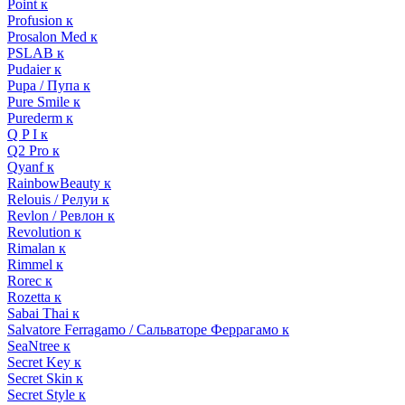
Point к
Profusion к
Prosalon Med к
PSLAB к
Pudaier к
Pupa / Пупа к
Pure Smile к
Purederm к
Q P I к
Q2 Pro к
Qyanf к
RainbowBeauty к
Relouis / Релуи к
Revlon / Ревлон к
Revolution к
Rimalan к
Rimmel к
Rorec к
Rozetta к
Sabai Thai к
Salvatore Ferragamo / Сальваторе Феррагамо к
SeaNtree к
Secret Key к
Secret Skin к
Secret Style к