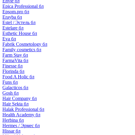
Envie бл
Epica Professional бл
Epsom.pro бл
Erayba бл
Estel / Эстель бл
Estelare бл
Esthetic House бл
Eva бл
Fabrik Cosmetology бл
Family cosmetics бл
Farm Stay бл
FarmaVita бл
Finesse бл
Florinda бл
Food A Holic бл
Funs бл
Galacticos бл
Gosh бл
Hair Company бл
Hair Sekta бл
Halak Professional бл
Health Academy бл
Herbina бл
Hermes / Эрмес бл
Hissar бл