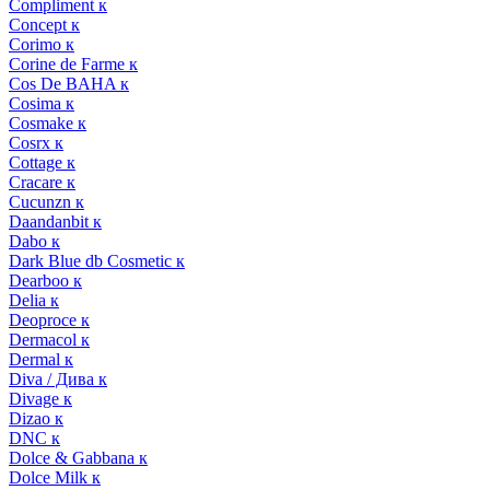
Compliment к
Concept к
Corimo к
Corine de Farme к
Cos De BAHA к
Cosima к
Cosmake к
Cosrx к
Cottage к
Cracare к
Cucunzn к
Daandanbit к
Dabo к
Dark Blue db Cosmetic к
Dearboo к
Delia к
Deoproce к
Dermacol к
Dermal к
Diva / Дива к
Divage к
Dizao к
DNC к
Dolce & Gabbana к
Dolce Milk к