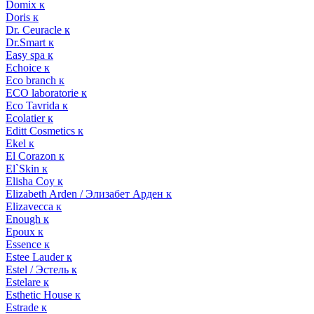
Domix к
Doris к
Dr. Ceuracle к
Dr.Smart к
Easy spa к
Echoice к
Eco branch к
ECO laboratorie к
Eco Tavrida к
Ecolatier к
Editt Cosmetics к
Ekel к
El Corazon к
El`Skin к
Elisha Coy к
Elizabeth Arden / Элизабет Арден к
Elizavecca к
Enough к
Epoux к
Essence к
Estee Lauder к
Estel / Эстель к
Estelare к
Esthetic House к
Estrade к