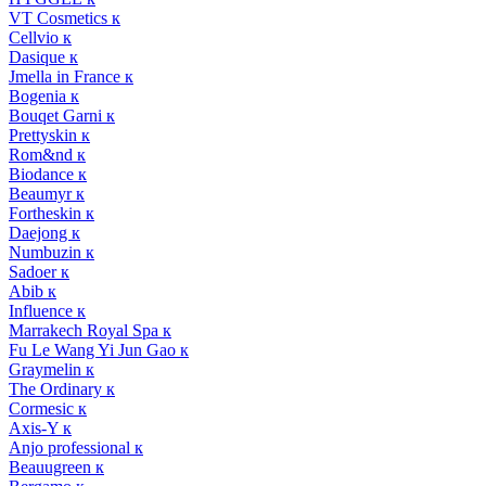
VT Cosmetics к
Cellvio к
Dasique к
Jmella in France к
Bogenia к
Bouqet Garni к
Prettyskin к
Rom&nd к
Biodance к
Beaumyr к
Fortheskin к
Daejong к
Numbuzin к
Sadoer к
Abib к
Influence к
Marrakech Royal Spa к
Fu Le Wang Yi Jun Gao к
Graymelin к
The Ordinary к
Cormesic к
Axis-Y к
Anjo professional к
Beauugreen к