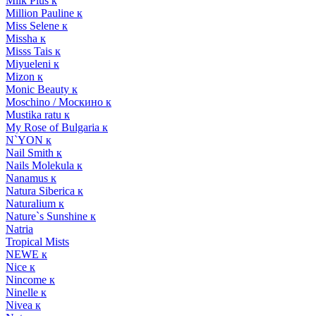
Milk Plus к
Million Pauline к
Miss Selene к
Missha к
Misss Tais к
Miyueleni к
Mizon к
Monic Beauty к
Moschino / Москино к
Mustika ratu к
My Rose of Bulgaria к
N`YON к
Nail Smith к
Nails Molekula к
Nanamus к
Natura Siberica к
Naturalium к
Nature`s Sunshine к
Natria
Tropical Mists
NEWE к
Nice к
Nincome к
Ninelle к
Nivea к