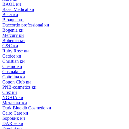
BAOL ки
Basic Medical ки
Beter ки
Bioaqua ки
Daccordo professional ки
Bogenia ки
Mercury ки
Bohemia ки
C&C ки
Ruby Rose ки
Catrice ки
Christian ки
Cleanic ки
Cosmake ки
Cottolina ки
Cotton Club ки
PNB-cosmetics ки
Crez ки
NGHIA ки
Металэкс ки
Dark Blue db Cosmetic ки
Cairo Care ки
Боровик ки
DARies ки
Demini ки