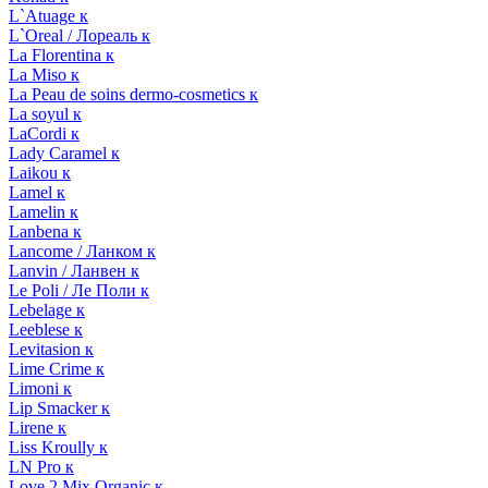
L`Atuage к
L`Oreal / Лореаль к
La Florentina к
La Miso к
La Peau de soins dermo-cosmetics к
La soyul к
LaCordi к
Lady Caramel к
Laikou к
Lamel к
Lamelin к
Lanbena к
Lancome / Ланком к
Lanvin / Ланвен к
Le Poli / Ле Поли к
Lebelage к
Leeblese к
Levitasion к
Lime Crime к
Limoni к
Lip Smacker к
Lirene к
Liss Kroully к
LN Pro к
Love 2 Mix Organic к