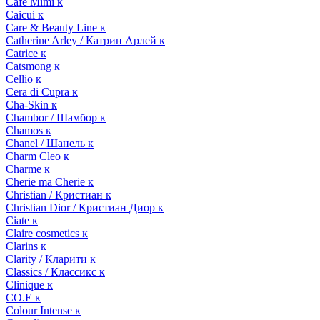
Cafe Mimi к
Caicui к
Care & Beauty Line к
Catherine Arley / Катрин Арлей к
Catrice к
Catsmong к
Cellio к
Cera di Cupra к
Cha-Skin к
Chambor / Шамбор к
Chamos к
Chanel / Шанель к
Charm Cleo к
Charme к
Cherie ma Cherie к
Christian / Кристиан к
Christian Dior / Кристиан Диор к
Ciate к
Claire cosmetics к
Clarins к
Clarity / Кларити к
Classics / Классикс к
Clinique к
CO.E к
Colour Intense к