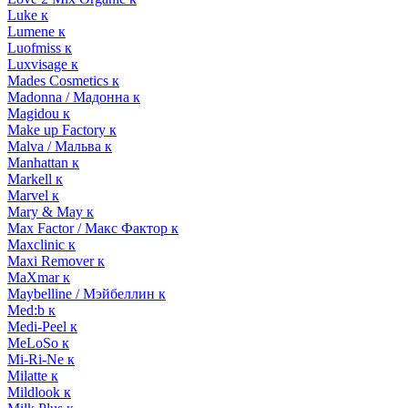
Luke к
Lumene к
Luofmiss к
Luxvisage к
Mades Cosmetics к
Madonna / Мадонна к
Magidou к
Make up Factory к
Malva / Мальва к
Manhattan к
Markell к
Marvel к
Mary & May к
Max Factor / Макс Фактор к
Maxclinic к
Maxi Remover к
MaXmar к
Maybelline / Мэйбеллин к
Med:b к
Medi-Peel к
MeLoSo к
Mi-Ri-Ne к
Milatte к
Mildlook к