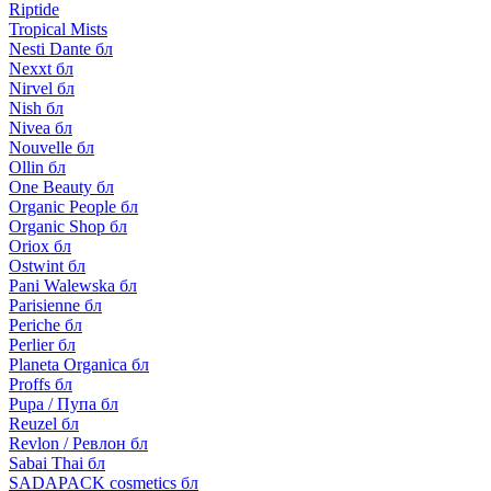
Riptide
Tropical Mists
Nesti Dante бл
Nexxt бл
Nirvel бл
Nish бл
Nivea бл
Nouvelle бл
Ollin бл
One Beauty бл
Organic People бл
Organic Shop бл
Oriox бл
Ostwint бл
Pani Walewska бл
Parisienne бл
Periche бл
Perlier бл
Planeta Organica бл
Proffs бл
Pupa / Пупа бл
Reuzel бл
Revlon / Ревлон бл
Sabai Thai бл
SADAPACK cosmetics бл