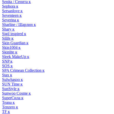
Senita / Сенита к
Sephora к
Sersanlove к
Seventeen к
Severina к
Sharline / Шарлин к
Shary к
Sigil inspired к
Silife к
Skin Guardian к
Skin1004 к
Skinlite к
Sleek MakeUp к
SNP к
SOS к
SPA Crimean Collection к
Stax к
Sulwhasoo к
SUN Time к
SunStyle к
Sunwoo Cosme к
SuperСила к
Teana к
Tenzero к
TF к