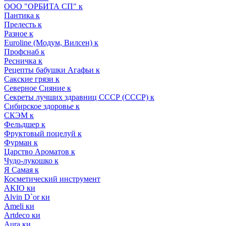
ООО "ОРБИТА СП" к
Пантика к
Прелесть к
Разное к
Euroline (Модум, Вилсен) к
Профснаб к
Ресничка к
Рецепты бабушки Агафьи к
Сакские грязи к
Северное Сияние к
Секреты лучших здравниц СССР (СССР) к
Сибирское здоровье к
СКЭМ к
Фельдшер к
Фруктовый поцелуй к
Фурман к
Царство Ароматов к
Чудо-лукошко к
Я Самая к
Косметический инструмент
AKIO ки
Alvin D`or ки
Ameli ки
Artdeco ки
Aura ки