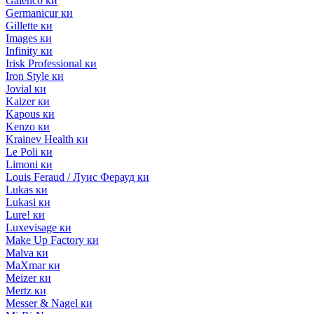
Galenco ки
Germanicur ки
Gillette ки
Images ки
Infinity ки
Irisk Professional ки
Iron Style ки
Jovial ки
Kaizer ки
Kapous ки
Kenzo ки
Krainev Health ки
Le Poli ки
Limoni ки
Louis Feraud / Луис Ферауд ки
Lukas ки
Lukasi ки
Lure! ки
Luxevisage ки
Make Up Factory ки
Malva ки
MaXmar ки
Meizer ки
Mertz ки
Messer & Nagel ки