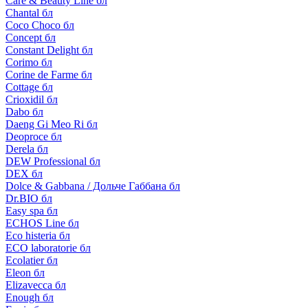
Care & Beauty Line бл
Chantal бл
Coco Choco бл
Concept бл
Constant Delight бл
Corimo бл
Corine de Farme бл
Cottage бл
Crioxidil бл
Dabo бл
Daeng Gi Meo Ri бл
Deoproce бл
Derela бл
DEW Professional бл
DEX бл
Dolce & Gabbana / Дольче Габбана бл
Dr.BIO бл
Easy spa бл
ECHOS Line бл
Eco histeria бл
ECO laboratorie бл
Ecolatier бл
Eleon бл
Elizavecca бл
Enough бл