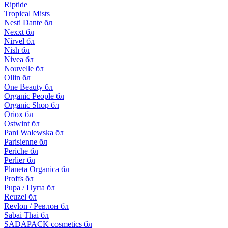
Riptide
Tropical Mists
Nesti Dante бл
Nexxt бл
Nirvel бл
Nish бл
Nivea бл
Nouvelle бл
Ollin бл
One Beauty бл
Organic People бл
Organic Shop бл
Oriox бл
Ostwint бл
Pani Walewska бл
Parisienne бл
Periche бл
Perlier бл
Planeta Organica бл
Proffs бл
Pupa / Пупа бл
Reuzel бл
Revlon / Ревлон бл
Sabai Thai бл
SADAPACK cosmetics бл