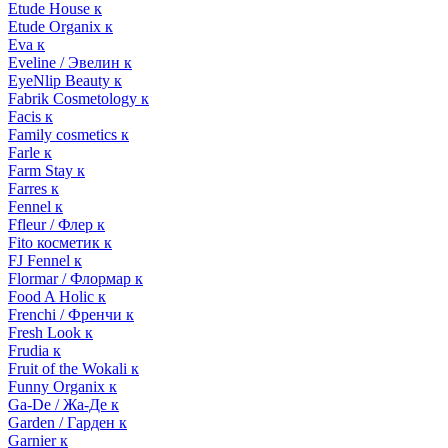
Etude House к
Etude Organix к
Eva к
Eveline / Эвелин к
EyeNlip Beauty к
Fabrik Cosmetology к
Facis к
Family cosmetics к
Farle к
Farm Stay к
Farres к
Fennel к
Ffleur / Флер к
Fito косметик к
FJ Fennel к
Flormar / Флормар к
Food A Holic к
Frenchi / Френчи к
Fresh Look к
Frudia к
Fruit of the Wokali к
Funny Organix к
Ga-De / Жа-Де к
Garden / Гарден к
Garnier к