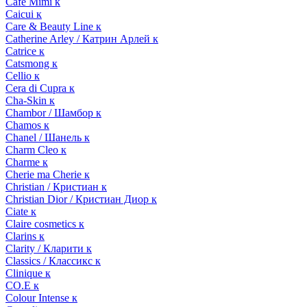
Cafe Mimi к
Caicui к
Care & Beauty Line к
Catherine Arley / Катрин Арлей к
Catrice к
Catsmong к
Cellio к
Cera di Cupra к
Cha-Skin к
Chambor / Шамбор к
Chamos к
Chanel / Шанель к
Charm Cleo к
Charme к
Cherie ma Cherie к
Christian / Кристиан к
Christian Dior / Кристиан Диор к
Ciate к
Claire cosmetics к
Clarins к
Clarity / Кларити к
Classics / Классикс к
Clinique к
CO.E к
Colour Intense к