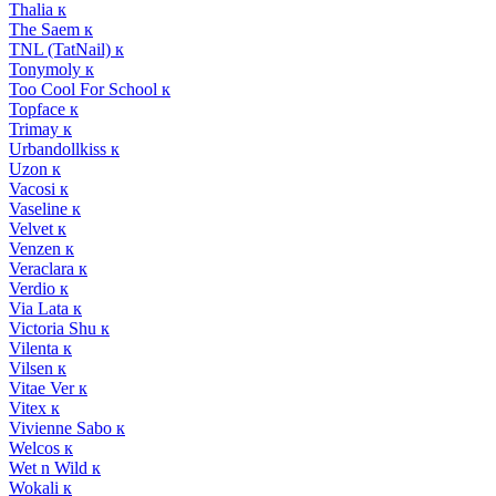
Thalia к
The Saem к
TNL (TatNail) к
Tonymoly к
Too Cool For School к
Topface к
Trimay к
Urbandollkiss к
Uzon к
Vacosi к
Vaseline к
Velvet к
Venzen к
Veraclara к
Verdio к
Via Lata к
Victoria Shu к
Vilenta к
Vilsen к
Vitae Ver к
Vitex к
Vivienne Sabo к
Welcos к
Wet n Wild к
Wokali к