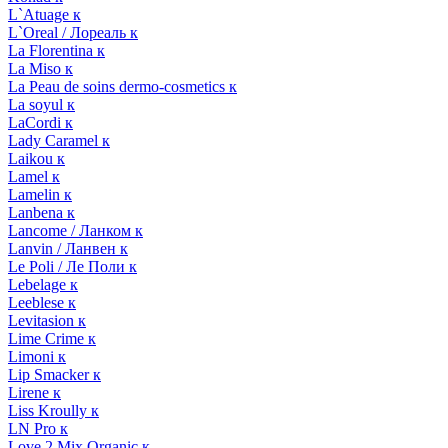
L`Atuage к
L`Oreal / Лореаль к
La Florentina к
La Miso к
La Peau de soins dermo-cosmetics к
La soyul к
LaCordi к
Lady Caramel к
Laikou к
Lamel к
Lamelin к
Lanbena к
Lancome / Ланком к
Lanvin / Ланвен к
Le Poli / Ле Поли к
Lebelage к
Leeblese к
Levitasion к
Lime Crime к
Limoni к
Lip Smacker к
Lirene к
Liss Kroully к
LN Pro к
Love 2 Mix Organic к