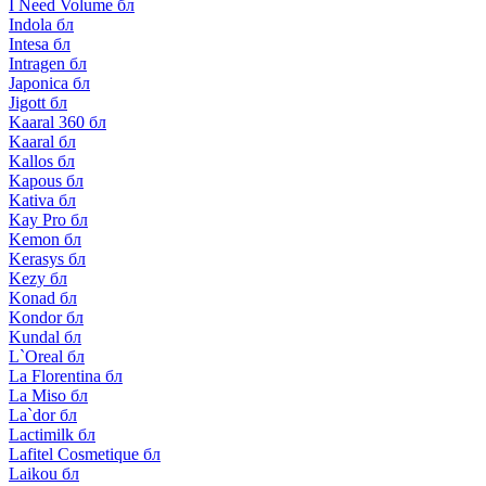
I Need Volume бл
Indola бл
Intesa бл
Intragen бл
Japonica бл
Jigott бл
Kaaral 360 бл
Kaaral бл
Kallos бл
Kapous бл
Kativa бл
Kay Pro бл
Kemon бл
Kerasys бл
Kezy бл
Konad бл
Kondor бл
Kundal бл
L`Oreal бл
La Florentina бл
La Miso бл
La`dor бл
Lactimilk бл
Lafitel Cosmetique бл
Laikou бл