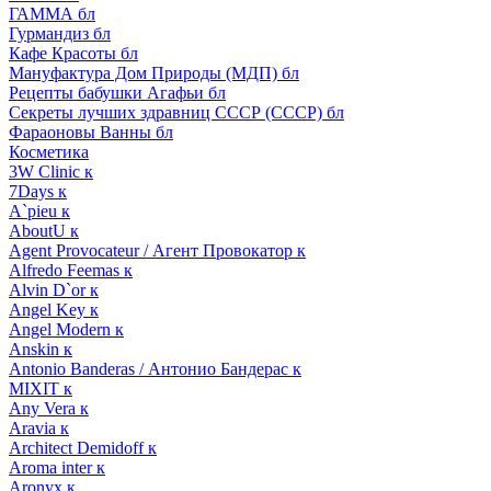
ГАММА бл
Гурмандиз бл
Кафе Красоты бл
Мануфактура Дом Природы (МДП) бл
Рецепты бабушки Агафьи бл
Секреты лучших здравниц СССР (СССР) бл
Фараоновы Ванны бл
Косметика
3W Clinic к
7Days к
A`pieu к
AboutU к
Agent Provocateur / Агент Провокатор к
Alfredo Feemas к
Alvin D`or к
Angel Key к
Angel Modern к
Anskin к
Antonio Banderas / Антонио Бандерас к
MIXIT к
Any Vera к
Aravia к
Architect Demidoff к
Aroma inter к
Aronyx к