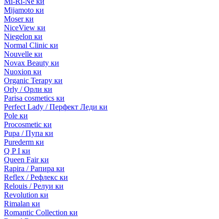
Mi-Ri-Ne ки
Mijamoto ки
Moser ки
NiceView ки
Niegelon ки
Normal Clinic ки
Nouvelle ки
Novax Beauty ки
Nuoxion ки
Organic Terapy ки
Orly / Орли ки
Parisa cosmetics ки
Perfect Lady / Перфект Леди ки
Pole ки
Procosmetic ки
Pupa / Пупа ки
Purederm ки
Q P I ки
Queen Fair ки
Rapira / Рапира ки
Reflex / Рефлекс ки
Relouis / Релуи ки
Revolution ки
Rimalan ки
Romantic Collection ки