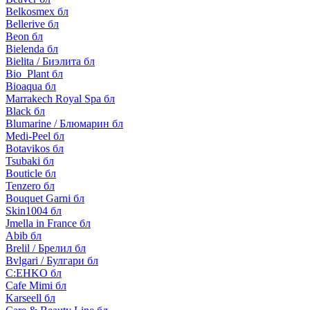
Belkosmex бл
Bellerive бл
Beon бл
Bielenda бл
Bielita / Биэлита бл
Bio_Plant бл
Bioaqua бл
Marrakech Royal Spa бл
Black бл
Blumarine / Блюмарин бл
Medi-Peel бл
Botavikos бл
Tsubaki бл
Bouticle бл
Tenzero бл
Bouquet Garni бл
Skin1004 бл
Jmella in France бл
Abib бл
Brelil / Брелил бл
Bvlgari / Булгари бл
C:EHKO бл
Cafe Mimi бл
Karseell бл