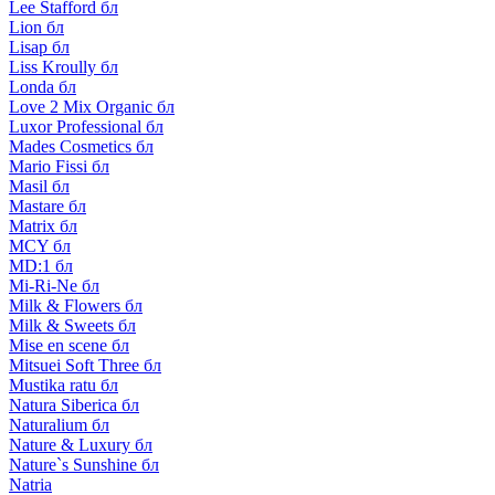
Lee Stafford бл
Lion бл
Lisap бл
Liss Kroully бл
Londa бл
Love 2 Mix Organic бл
Luxor Professional бл
Mades Cosmetics бл
Mario Fissi бл
Masil бл
Mastare бл
Matrix бл
MCY бл
MD:1 бл
Mi-Ri-Ne бл
Milk & Flowers бл
Milk & Sweets бл
Mise en scene бл
Mitsuei Soft Three бл
Mustika ratu бл
Natura Siberica бл
Naturalium бл
Nature & Luxury бл
Nature`s Sunshine бл
Natria