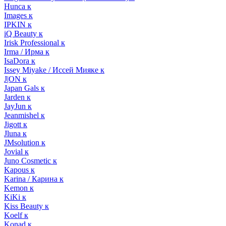
Hunca к
Images к
IPKIN к
iQ Beauty к
Irisk Professional к
Irma / Ирма к
IsaDora к
Issey Miyake / Иссей Мияке к
J|ON к
Japan Gals к
Jarden к
JayJun к
Jeanmishel к
Jigott к
Jluna к
JMsolution к
Jovial к
Juno Cosmetic к
Kapous к
Karina / Карина к
Kemon к
KiKi к
Kiss Beauty к
Koelf к
Konad к