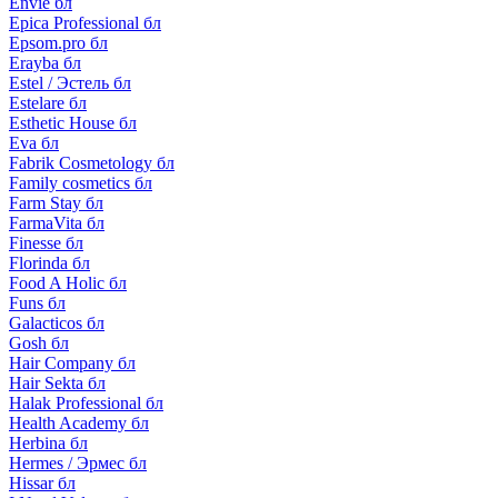
Envie бл
Epica Professional бл
Epsom.pro бл
Erayba бл
Estel / Эстель бл
Estelare бл
Esthetic House бл
Eva бл
Fabrik Cosmetology бл
Family cosmetics бл
Farm Stay бл
FarmaVita бл
Finesse бл
Florinda бл
Food A Holic бл
Funs бл
Galacticos бл
Gosh бл
Hair Company бл
Hair Sekta бл
Halak Professional бл
Health Academy бл
Herbina бл
Hermes / Эрмес бл
Hissar бл