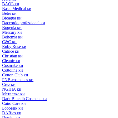
BAOL ки
Basic Medical ки
Beter ки
Bioaqua ки
Daccordo professional ки
Bogenia ки
Mercury ки
Bohemia ки
C&C ки
Ruby Rose ки
Catrice ки
Christian ки
Cleanic ки
Cosmake ки
Cottolina ки
Cotton Club ки
PNB-cosmetics ки
Crez ки
NGHIA ки
Металэкс ки
Dark Blue db Cosmetic ки
Cairo Care ки
Боровик ки
DARies ки
Demini ки