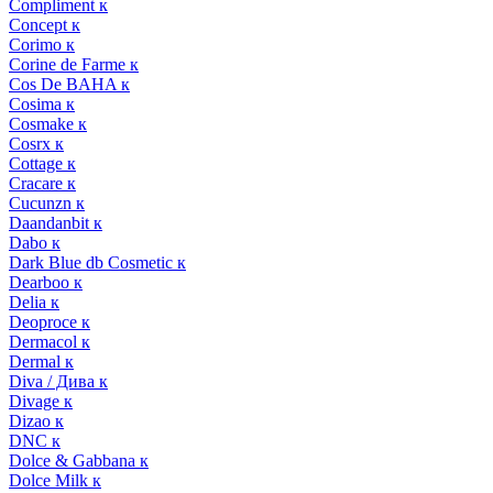
Compliment к
Concept к
Corimo к
Corine de Farme к
Cos De BAHA к
Cosima к
Cosmake к
Cosrx к
Cottage к
Cracare к
Cucunzn к
Daandanbit к
Dabo к
Dark Blue db Cosmetic к
Dearboo к
Delia к
Deoproce к
Dermacol к
Dermal к
Diva / Дива к
Divage к
Dizao к
DNC к
Dolce & Gabbana к
Dolce Milk к