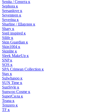
Senita / Сенита к
Sephora к
Sersanlove к
Seventeen к
Severina к
Sharline / Шарлин к
Shary к
Sigil inspired к
Silife к
Skin Guardian к
Skin1004 к
Skinlite к
Sleek MakeUp к
SNP к
SOS к
SPA Crimean Collection к
Stax к
Sulwhasoo к
SUN Time к
SunStyle к
Sunwoo Cosme к
SuperСила к
Teana к
Tenzero к
TF к