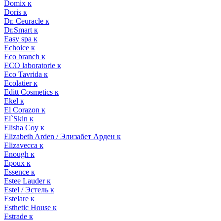
Domix к
Doris к
Dr. Ceuracle к
Dr.Smart к
Easy spa к
Echoice к
Eco branch к
ECO laboratorie к
Eco Tavrida к
Ecolatier к
Editt Cosmetics к
Ekel к
El Corazon к
El`Skin к
Elisha Coy к
Elizabeth Arden / Элизабет Арден к
Elizavecca к
Enough к
Epoux к
Essence к
Estee Lauder к
Estel / Эстель к
Estelare к
Esthetic House к
Estrade к