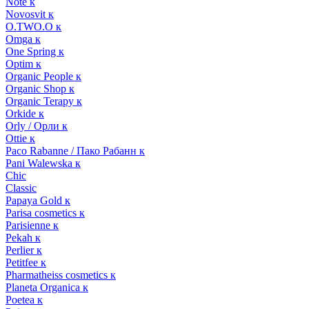
Note к
Novosvit к
O.TWO.O к
Omga к
One Spring к
Optim к
Organic People к
Organic Shop к
Organic Terapy к
Orkide к
Orly / Орли к
Ottie к
Paco Rabanne / Пако Рабанн к
Pani Walewska к
Chic
Classic
Papaya Gold к
Parisa cosmetics к
Parisienne к
Pekah к
Perlier к
Petitfee к
Pharmatheiss cosmetics к
Planeta Organica к
Poetea к