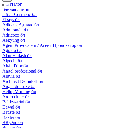
Каталог
Банная линия
5 Star Cosmetic бл
7Days бл
Adidas / Адидас бл
Admiranda бл
Adricoco бл
Aekyung бл
Agent Provocateur / Агент Провокатор бл
Agrado бл
Alan Hadash бл
Alpecin бл
Alvin D`or бл
Angel professional бл
Aravia бл
Architect Demidoff бл
Argan de Luxe бл
Hello, Morning бл
Aroma inter бл
Baldessarini бл
Dewal бл
Batiste бл
Baxter бл
BB|One бл
Beaver бл