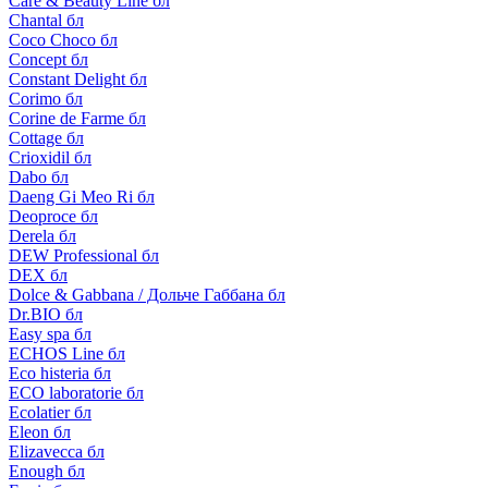
Care & Beauty Line бл
Chantal бл
Coco Choco бл
Concept бл
Constant Delight бл
Corimo бл
Corine de Farme бл
Cottage бл
Crioxidil бл
Dabo бл
Daeng Gi Meo Ri бл
Deoproce бл
Derela бл
DEW Professional бл
DEX бл
Dolce & Gabbana / Дольче Габбана бл
Dr.BIO бл
Easy spa бл
ECHOS Line бл
Eco histeria бл
ECO laboratorie бл
Ecolatier бл
Eleon бл
Elizavecca бл
Enough бл