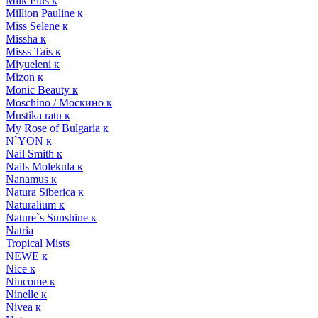
Milk Plus к
Million Pauline к
Miss Selene к
Missha к
Misss Tais к
Miyueleni к
Mizon к
Monic Beauty к
Moschino / Москино к
Mustika ratu к
My Rose of Bulgaria к
N`YON к
Nail Smith к
Nails Molekula к
Nanamus к
Natura Siberica к
Naturalium к
Nature`s Sunshine к
Natria
Tropical Mists
NEWE к
Nice к
Nincome к
Ninelle к
Nivea к