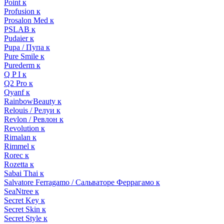
Point к
Profusion к
Prosalon Med к
PSLAB к
Pudaier к
Pupa / Пупа к
Pure Smile к
Purederm к
Q P I к
Q2 Pro к
Qyanf к
RainbowBeauty к
Relouis / Релуи к
Revlon / Ревлон к
Revolution к
Rimalan к
Rimmel к
Rorec к
Rozetta к
Sabai Thai к
Salvatore Ferragamo / Сальваторе Феррагамо к
SeaNtree к
Secret Key к
Secret Skin к
Secret Style к