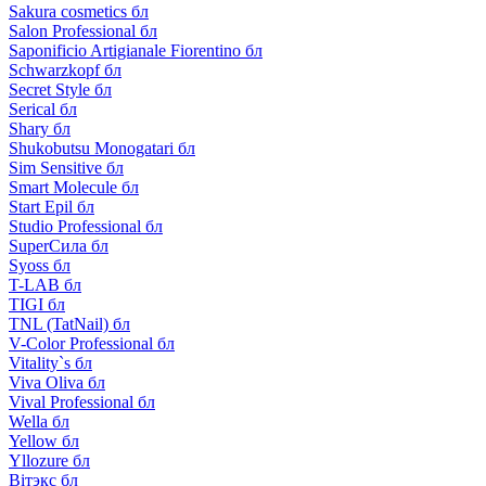
Sakura cosmetics бл
Salon Professional бл
Saponificio Artigianale Fiorentino бл
Schwarzkopf бл
Secret Style бл
Serical бл
Shary бл
Shukobutsu Monogatari бл
Sim Sensitive бл
Smart Molecule бл
Start Epil бл
Studio Professional бл
SuperСила бл
Syoss бл
T-LAB бл
TIGI бл
TNL (TatNail) бл
V-Color Professional бл
Vitality`s бл
Viva Oliva бл
Vival Professional бл
Wella бл
Yellow бл
Yllozure бл
Вiтэкс бл