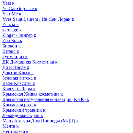
Yass к
Ye Gam top face к
Yu.r Me к
Yves Saint Laurent / Ив Сен Лоран к
Zenzia к
zero age к
Zinger / Зингер к
Zoo Son к
Биокон к
Вiтэкс к
Гурмандиз к
ДК Домашняя Косметика к
До и После к
Доктор Крым к
Зеленая аптека к
Кафе Красоты к
Корея от Леры к
Крымская Живая косметика к
Крымская натуральная коллекция (КНК) к
Крымская роза к
Крымский травник к
Лавандовый Край к
Мануфактура Дом Природы (МДП) к
Мечта к
Неотложка к