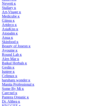
Neverti к
Stallary к
Art-Visage к
Medicube к
Giinsu к
Artdeco к
AsiaKiss к
Atopalm к
Anua к
Skinfood к
Beauty of Joseon к
Ayoume к
Round Lab к
Alen Mar к
Baikal Herbals к
Geslin к
Isntree к
Celimax к
haruharu wonder к
Manita Professional к
Some By Mi к
Care:nel к
Pantera Organic к
Dr. Althea к
HYGGEE к