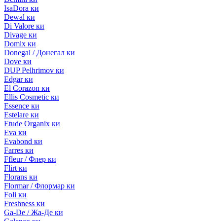
IsaDora ки
Dewal ки
Di Valore ки
Divage ки
Domix ки
Donegal / Донегал ки
Dove ки
DUP Pelhrimov ки
Edgar ки
El Corazon ки
Ellis Cosmetic ки
Essence ки
Estelare ки
Etude Organix ки
Eva ки
Evabond ки
Farres ки
Ffleur / Флер ки
Flirt ки
Florans ки
Flormar / Флормар ки
Foli ки
Freshness ки
Ga-De / Жа-Де ки