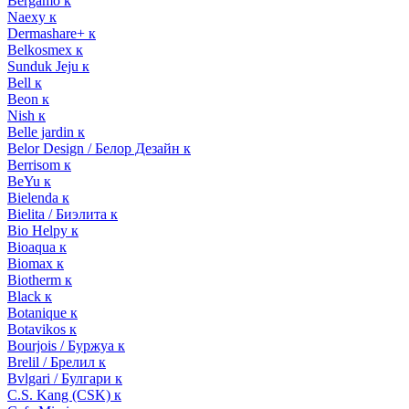
Bergamo к
Naexy к
Dermashare+ к
Belkosmex к
Sunduk Jeju к
Bell к
Beon к
Nish к
Belle jardin к
Belor Design / Белор Дезайн к
Berrisom к
BeYu к
Bielenda к
Bielita / Биэлита к
Bio Helpy к
Bioaqua к
Biomax к
Biotherm к
Black к
Botanique к
Botavikos к
Bourjois / Буржуа к
Brelil / Брелил к
Bvlgari / Булгари к
C.S. Kang (CSK) к