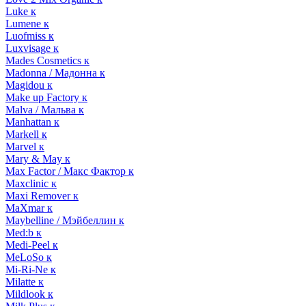
Luke к
Lumene к
Luofmiss к
Luxvisage к
Mades Cosmetics к
Madonna / Мадонна к
Magidou к
Make up Factory к
Malva / Мальва к
Manhattan к
Markell к
Marvel к
Mary & May к
Max Factor / Макс Фактор к
Maxclinic к
Maxi Remover к
MaXmar к
Maybelline / Мэйбеллин к
Med:b к
Medi-Peel к
MeLoSo к
Mi-Ri-Ne к
Milatte к
Mildlook к