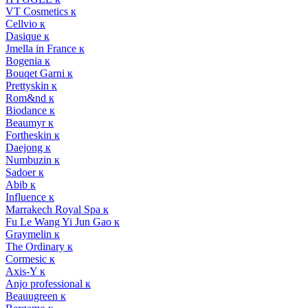
VT Cosmetics к
Cellvio к
Dasique к
Jmella in France к
Bogenia к
Bouqet Garni к
Prettyskin к
Rom&nd к
Biodance к
Beaumyr к
Fortheskin к
Daejong к
Numbuzin к
Sadoer к
Abib к
Influence к
Marrakech Royal Spa к
Fu Le Wang Yi Jun Gao к
Graymelin к
The Ordinary к
Cormesic к
Axis-Y к
Anjo professional к
Beauugreen к