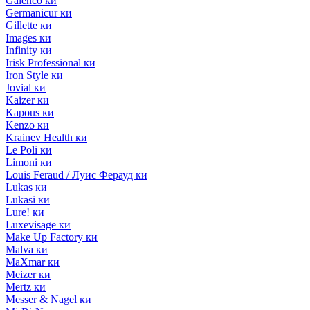
Galenco ки
Germanicur ки
Gillette ки
Images ки
Infinity ки
Irisk Professional ки
Iron Style ки
Jovial ки
Kaizer ки
Kapous ки
Kenzo ки
Krainev Health ки
Le Poli ки
Limoni ки
Louis Feraud / Луис Ферауд ки
Lukas ки
Lukasi ки
Lure! ки
Luxevisage ки
Make Up Factory ки
Malva ки
MaXmar ки
Meizer ки
Mertz ки
Messer & Nagel ки