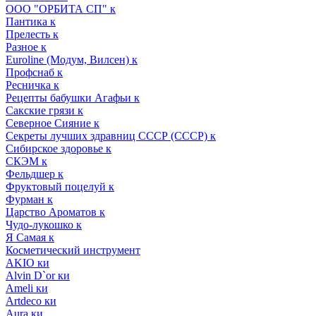
ООО "ОРБИТА СП" к
Пантика к
Прелесть к
Разное к
Euroline (Модум, Вилсен) к
Профснаб к
Ресничка к
Рецепты бабушки Агафьи к
Сакские грязи к
Северное Сияние к
Секреты лучших здравниц СССР (СССР) к
Сибирское здоровье к
СКЭМ к
Фельдшер к
Фруктовый поцелуй к
Фурман к
Царство Ароматов к
Чудо-лукошко к
Я Самая к
Косметический инструмент
AKIO ки
Alvin D`or ки
Ameli ки
Artdeco ки
Aura ки