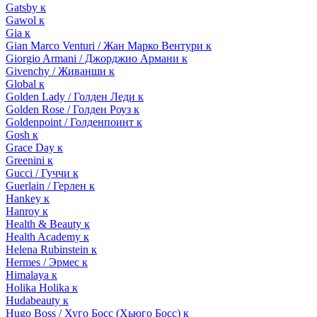
Gatsby к
Gawol к
Gia к
Gian Marco Venturi / Жан Марко Вентури к
Giorgio Armani / Джорджио Армани к
Givenchy / Живанши к
Global к
Golden Lady / Голден Леди к
Golden Rose / Голден Роуз к
Goldenpoint / Голденпоинт к
Gosh к
Grace Day к
Greenini к
Gucci / Гуччи к
Guerlain / Герлен к
Hankey к
Hanroy к
Health & Beauty к
Health Academy к
Helena Rubinstein к
Hermes / Эрмес к
Himalaya к
Holika Holika к
Hudabeauty к
Hugo Boss / Хуго Босс (Хьюго Босс) к