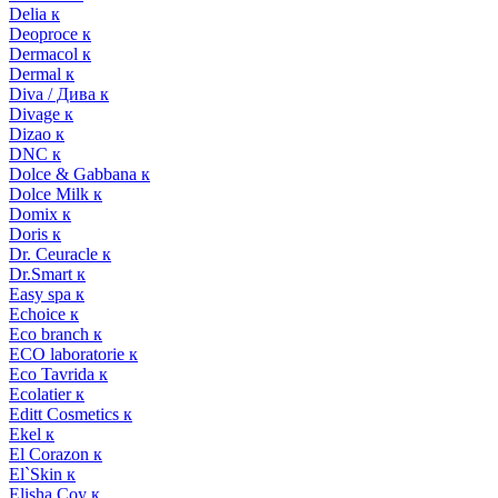
Delia к
Deoproce к
Dermacol к
Dermal к
Diva / Дива к
Divage к
Dizao к
DNC к
Dolce & Gabbana к
Dolce Milk к
Domix к
Doris к
Dr. Ceuracle к
Dr.Smart к
Easy spa к
Echoice к
Eco branch к
ECO laboratorie к
Eco Tavrida к
Ecolatier к
Editt Cosmetics к
Ekel к
El Corazon к
El`Skin к
Elisha Coy к