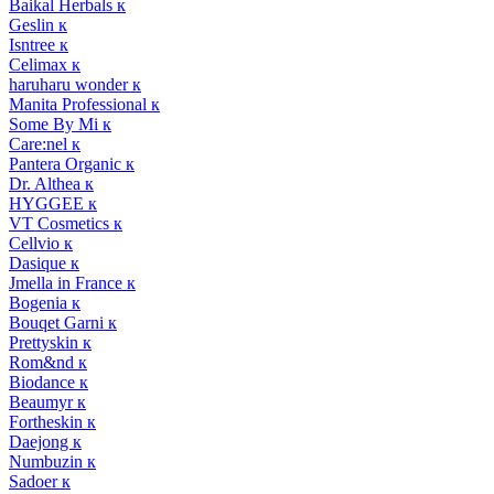
Baikal Herbals к
Geslin к
Isntree к
Celimax к
haruharu wonder к
Manita Professional к
Some By Mi к
Care:nel к
Pantera Organic к
Dr. Althea к
HYGGEE к
VT Cosmetics к
Cellvio к
Dasique к
Jmella in France к
Bogenia к
Bouqet Garni к
Prettyskin к
Rom&nd к
Biodance к
Beaumyr к
Fortheskin к
Daejong к
Numbuzin к
Sadoer к