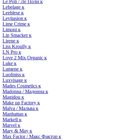
Le Poli / Ле Поли к
Lebelage к
Leeblese к
Levitasion к
Lime Crime к
Limoni к
Lip Smacker к
Lirene к
Liss Kroully к
LN Pro к
Love 2 Mix Organic к
Luke к
Lumene к
Luofmiss к
Luxvisage к
Mades Cosmetics к
Madonna / Мадонна к
Magidou к
Make up Factory к
Malva / Мальва к
Manhattan к
Markell к
Marvel к
Mary & May к
Max Factor / Макс Фактор к