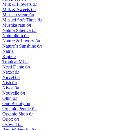
Milk & Flowers бл
Milk & Sweets бл
Mise en scene бл
Mitsuei Soft Three бл
Mustika ratu бл
Natura Siberica бл
Naturalium бл
Nature & Luxury бл
Nature`s Sunshine бл
Natria
Riptide
Tropical Mists
Nesti Dante бл
Nexxt бл
Nirvel бл
Nish бл
Nivea бл
Nouvelle бл
Ollin бл
One Beauty бл
Organic People бл
Organic Shop бл
Oriox бл
Ostwint бл
Pani Walewska бл