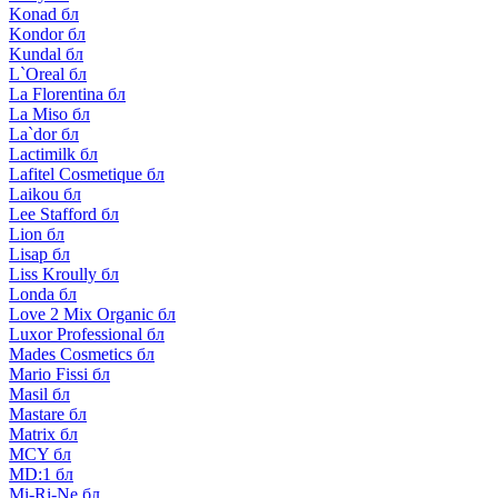
Konad бл
Kondor бл
Kundal бл
L`Oreal бл
La Florentina бл
La Miso бл
La`dor бл
Lactimilk бл
Lafitel Cosmetique бл
Laikou бл
Lee Stafford бл
Lion бл
Lisap бл
Liss Kroully бл
Londa бл
Love 2 Mix Organic бл
Luxor Professional бл
Mades Cosmetics бл
Mario Fissi бл
Masil бл
Mastare бл
Matrix бл
MCY бл
MD:1 бл
Mi-Ri-Ne бл