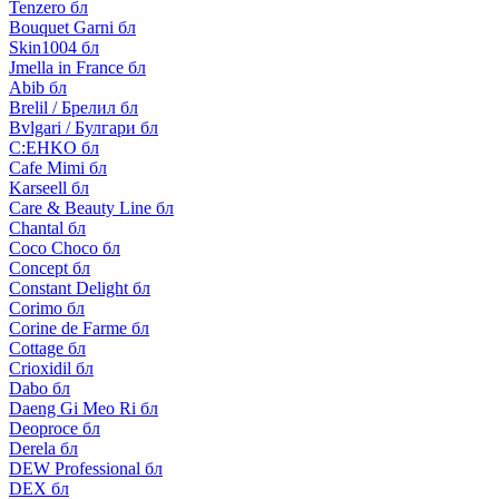
Tenzero бл
Bouquet Garni бл
Skin1004 бл
Jmella in France бл
Abib бл
Brelil / Брелил бл
Bvlgari / Булгари бл
C:EHKO бл
Cafe Mimi бл
Karseell бл
Care & Beauty Line бл
Chantal бл
Coco Choco бл
Concept бл
Constant Delight бл
Corimo бл
Corine de Farme бл
Cottage бл
Crioxidil бл
Dabo бл
Daeng Gi Meo Ri бл
Deoproce бл
Derela бл
DEW Professional бл
DEX бл