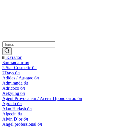
Каталог
Банная линия
5 Star Cosmetic бл
7Days бл
Adidas / Адидас бл
Admiranda бл
Adricoco бл
Aekyung бл
Agent Provocateur / Агент Провокатор бл
Agrado бл
Alan Hadash бл
Alpecin бл
Alvin D`or бл
Angel professional бл