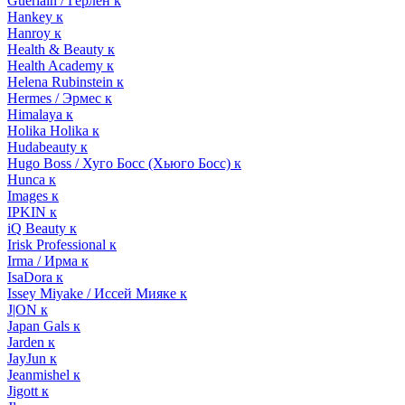
Guerlain / Герлен к
Hankey к
Hanroy к
Health & Beauty к
Health Academy к
Helena Rubinstein к
Hermes / Эрмес к
Himalaya к
Holika Holika к
Hudabeauty к
Hugo Boss / Хуго Босс (Хьюго Босс) к
Hunca к
Images к
IPKIN к
iQ Beauty к
Irisk Professional к
Irma / Ирма к
IsaDora к
Issey Miyake / Иссей Мияке к
J|ON к
Japan Gals к
Jarden к
JayJun к
Jeanmishel к
Jigott к