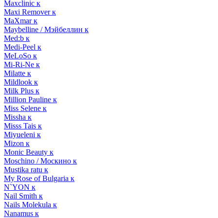
Maxclinic к
Maxi Remover к
MaXmar к
Maybelline / Мэйбеллин к
Med:b к
Medi-Peel к
MeLoSo к
Mi-Ri-Ne к
Milatte к
Mildlook к
Milk Plus к
Million Pauline к
Miss Selene к
Missha к
Misss Tais к
Miyueleni к
Mizon к
Monic Beauty к
Moschino / Москино к
Mustika ratu к
My Rose of Bulgaria к
N`YON к
Nail Smith к
Nails Molekula к
Nanamus к