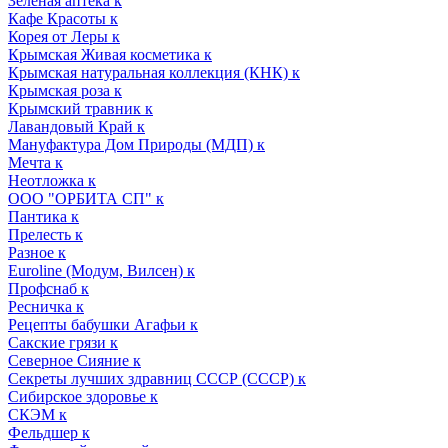
Зеленая аптека к
Кафе Красоты к
Корея от Леры к
Крымская Живая косметика к
Крымская натуральная коллекция (КНК) к
Крымская роза к
Крымский травник к
Лавандовый Край к
Мануфактура Дом Природы (МДП) к
Мечта к
Неотложка к
ООО "ОРБИТА СП" к
Пантика к
Прелесть к
Разное к
Euroline (Модум, Вилсен) к
Профснаб к
Ресничка к
Рецепты бабушки Агафьи к
Сакские грязи к
Северное Сияние к
Секреты лучших здравниц СССР (СССР) к
Сибирское здоровье к
СКЭМ к
Фельдшер к