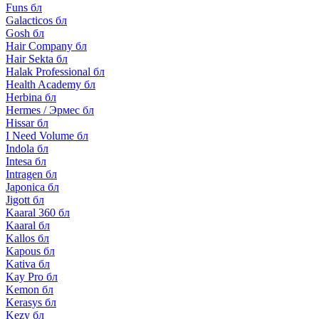
Funs бл
Galacticos бл
Gosh бл
Hair Company бл
Hair Sekta бл
Halak Professional бл
Health Academy бл
Herbina бл
Hermes / Эрмес бл
Hissar бл
I Need Volume бл
Indola бл
Intesa бл
Intragen бл
Japonica бл
Jigott бл
Kaaral 360 бл
Kaaral бл
Kallos бл
Kapous бл
Kativa бл
Kay Pro бл
Kemon бл
Kerasys бл
Kezy бл