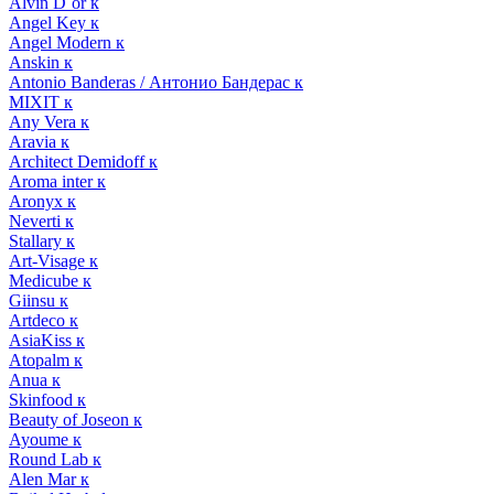
Alvin D`or к
Angel Key к
Angel Modern к
Anskin к
Antonio Banderas / Антонио Бандерас к
MIXIT к
Any Vera к
Aravia к
Architect Demidoff к
Aroma inter к
Aronyx к
Neverti к
Stallary к
Art-Visage к
Medicube к
Giinsu к
Artdeco к
AsiaKiss к
Atopalm к
Anua к
Skinfood к
Beauty of Joseon к
Ayoume к
Round Lab к
Alen Mar к