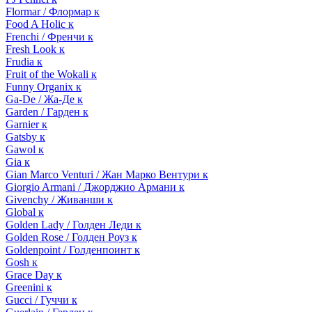
Flormar / Флормар к
Food A Holic к
Frenchi / Френчи к
Fresh Look к
Frudia к
Fruit of the Wokali к
Funny Organix к
Ga-De / Жа-Де к
Garden / Гарден к
Garnier к
Gatsby к
Gawol к
Gia к
Gian Marco Venturi / Жан Марко Вентури к
Giorgio Armani / Джорджио Армани к
Givenchy / Живанши к
Global к
Golden Lady / Голден Леди к
Golden Rose / Голден Роуз к
Goldenpoint / Голденпоинт к
Gosh к
Grace Day к
Greenini к
Gucci / Гуччи к