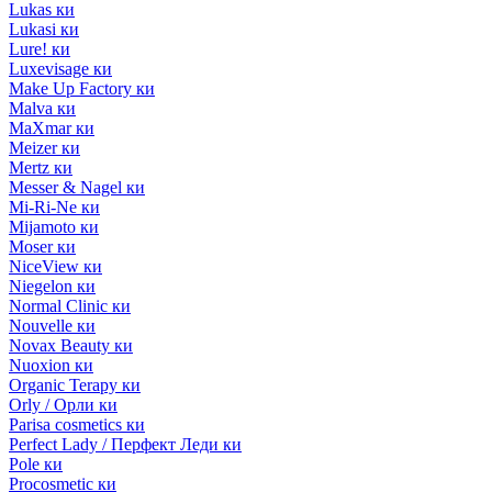
Lukas ки
Lukasi ки
Lure! ки
Luxevisage ки
Make Up Factory ки
Malva ки
MaXmar ки
Meizer ки
Mertz ки
Messer & Nagel ки
Mi-Ri-Ne ки
Mijamoto ки
Moser ки
NiceView ки
Niegelon ки
Normal Clinic ки
Nouvelle ки
Novax Beauty ки
Nuoxion ки
Organic Terapy ки
Orly / Орли ки
Parisa cosmetics ки
Perfect Lady / Перфект Леди ки
Pole ки
Procosmetic ки