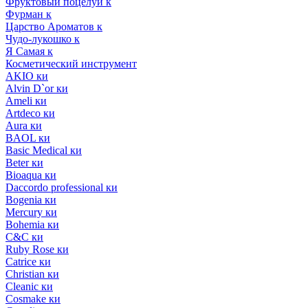
Фруктовый поцелуй к
Фурман к
Царство Ароматов к
Чудо-лукошко к
Я Самая к
Косметический инструмент
AKIO ки
Alvin D`or ки
Ameli ки
Artdeco ки
Aura ки
BAOL ки
Basic Medical ки
Beter ки
Bioaqua ки
Daccordo professional ки
Bogenia ки
Mercury ки
Bohemia ки
C&C ки
Ruby Rose ки
Catrice ки
Christian ки
Cleanic ки
Cosmake ки