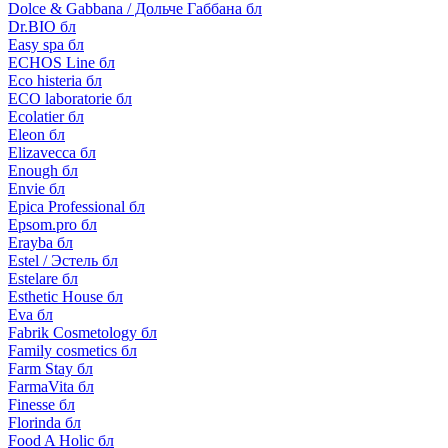
Dolce & Gabbana / Дольче Габбана бл
Dr.BIO бл
Easy spa бл
ECHOS Line бл
Eco histeria бл
ECO laboratorie бл
Ecolatier бл
Eleon бл
Elizavecca бл
Enough бл
Envie бл
Epica Professional бл
Epsom.pro бл
Erayba бл
Estel / Эстель бл
Estelare бл
Esthetic House бл
Eva бл
Fabrik Cosmetology бл
Family cosmetics бл
Farm Stay бл
FarmaVita бл
Finesse бл
Florinda бл
Food A Holic бл