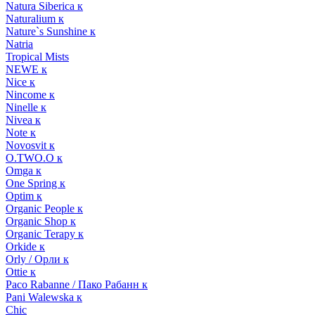
Natura Siberica к
Naturalium к
Nature`s Sunshine к
Natria
Tropical Mists
NEWE к
Nice к
Nincome к
Ninelle к
Nivea к
Note к
Novosvit к
O.TWO.O к
Omga к
One Spring к
Optim к
Organic People к
Organic Shop к
Organic Terapy к
Orkide к
Orly / Орли к
Ottie к
Paco Rabanne / Пако Рабанн к
Pani Walewska к
Chic