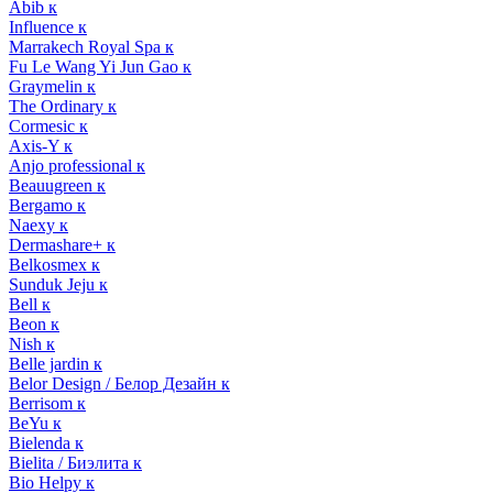
Abib к
Influence к
Marrakech Royal Spa к
Fu Le Wang Yi Jun Gao к
Graymelin к
The Ordinary к
Cormesic к
Axis-Y к
Anjo professional к
Beauugreen к
Bergamo к
Naexy к
Dermashare+ к
Belkosmex к
Sunduk Jeju к
Bell к
Beon к
Nish к
Belle jardin к
Belor Design / Белор Дезайн к
Berrisom к
BeYu к
Bielenda к
Bielita / Биэлита к
Bio Helpy к