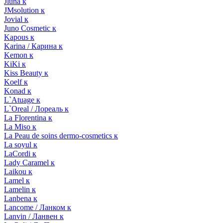
Jluna к
JMsolution к
Jovial к
Juno Cosmetic к
Kapous к
Karina / Карина к
Kemon к
KiKi к
Kiss Beauty к
Koelf к
Konad к
L`Atuage к
L`Oreal / Лореаль к
La Florentina к
La Miso к
La Peau de soins dermo-cosmetics к
La soyul к
LaCordi к
Lady Caramel к
Laikou к
Lamel к
Lamelin к
Lanbena к
Lancome / Ланком к
Lanvin / Ланвен к