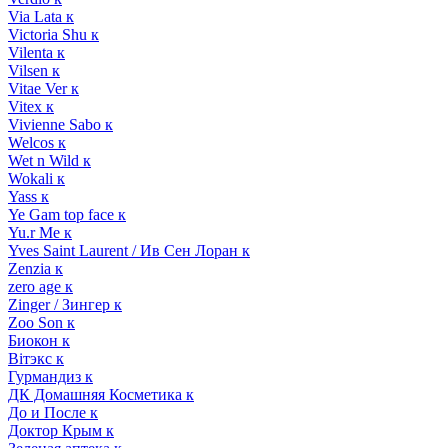
Via Lata к
Victoria Shu к
Vilenta к
Vilsen к
Vitae Ver к
Vitex к
Vivienne Sabo к
Welcos к
Wet n Wild к
Wokali к
Yass к
Ye Gam top face к
Yu.r Me к
Yves Saint Laurent / Ив Сен Лоран к
Zenzia к
zero age к
Zinger / Зингер к
Zoo Son к
Биокон к
Вiтэкс к
Гурмандиз к
ДК Домашняя Косметика к
До и После к
Доктор Крым к