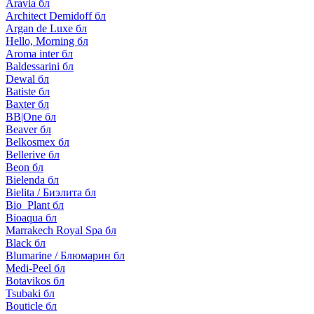
Aravia бл
Architect Demidoff бл
Argan de Luxe бл
Hello, Morning бл
Aroma inter бл
Baldessarini бл
Dewal бл
Batiste бл
Baxter бл
BB|One бл
Beaver бл
Belkosmex бл
Bellerive бл
Beon бл
Bielenda бл
Bielita / Биэлита бл
Bio_Plant бл
Bioaqua бл
Marrakech Royal Spa бл
Black бл
Blumarine / Блюмарин бл
Medi-Peel бл
Botavikos бл
Tsubaki бл
Bouticle бл