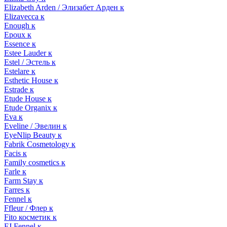
Elizabeth Arden / Элизабет Арден к
Elizavecca к
Enough к
Epoux к
Essence к
Estee Lauder к
Estel / Эстель к
Estelare к
Esthetic House к
Estrade к
Etude House к
Etude Organix к
Eva к
Eveline / Эвелин к
EyeNlip Beauty к
Fabrik Cosmetology к
Facis к
Family cosmetics к
Farle к
Farm Stay к
Farres к
Fennel к
Ffleur / Флер к
Fito косметик к
FJ Fennel к