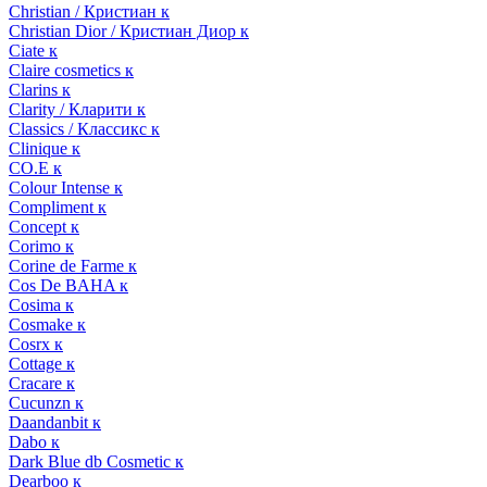
Christian / Кристиан к
Christian Dior / Кристиан Диор к
Ciate к
Claire cosmetics к
Clarins к
Clarity / Кларити к
Classics / Классикс к
Clinique к
CO.E к
Colour Intense к
Compliment к
Concept к
Corimo к
Corine de Farme к
Cos De BAHA к
Cosima к
Cosmake к
Cosrx к
Cottage к
Cracare к
Cucunzn к
Daandanbit к
Dabo к
Dark Blue db Cosmetic к
Dearboo к