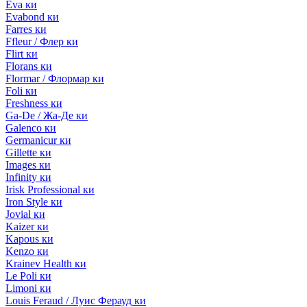
Eva ки
Evabond ки
Farres ки
Ffleur / Флер ки
Flirt ки
Florans ки
Flormar / Флормар ки
Foli ки
Freshness ки
Ga-De / Жа-Де ки
Galenco ки
Germanicur ки
Gillette ки
Images ки
Infinity ки
Irisk Professional ки
Iron Style ки
Jovial ки
Kaizer ки
Kapous ки
Kenzo ки
Krainev Health ки
Le Poli ки
Limoni ки
Louis Feraud / Луис Ферауд ки