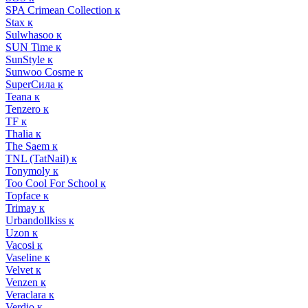
SPA Crimean Collection к
Stax к
Sulwhasoo к
SUN Time к
SunStyle к
Sunwoo Cosme к
SuperСила к
Teana к
Tenzero к
TF к
Thalia к
The Saem к
TNL (TatNail) к
Tonymoly к
Too Cool For School к
Topface к
Trimay к
Urbandollkiss к
Uzon к
Vacosi к
Vaseline к
Velvet к
Venzen к
Veraclara к
Verdio к