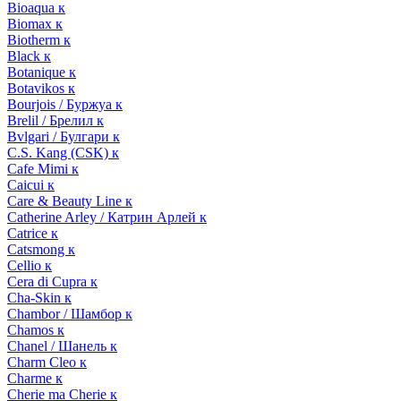
Bioaqua к
Biomax к
Biotherm к
Black к
Botanique к
Botavikos к
Bourjois / Буржуа к
Brelil / Брелил к
Bvlgari / Булгари к
C.S. Kang (CSK) к
Cafe Mimi к
Caicui к
Care & Beauty Line к
Catherine Arley / Катрин Арлей к
Catrice к
Catsmong к
Cellio к
Cera di Cupra к
Cha-Skin к
Chambor / Шамбор к
Chamos к
Chanel / Шанель к
Charm Cleo к
Charme к
Cherie ma Cherie к