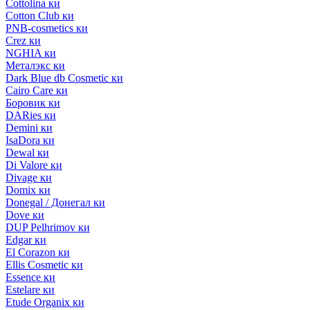
Cottolina ки
Cotton Club ки
PNB-cosmetics ки
Crez ки
NGHIA ки
Металэкс ки
Dark Blue db Cosmetic ки
Cairo Care ки
Боровик ки
DARies ки
Demini ки
IsaDora ки
Dewal ки
Di Valore ки
Divage ки
Domix ки
Donegal / Донегал ки
Dove ки
DUP Pelhrimov ки
Edgar ки
El Corazon ки
Ellis Cosmetic ки
Essence ки
Estelare ки
Etude Organix ки