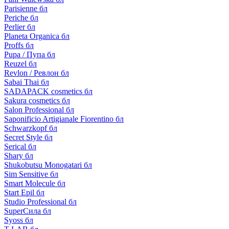
Parisienne бл
Periche бл
Perlier бл
Planeta Organica бл
Proffs бл
Pupa / Пупа бл
Reuzel бл
Revlon / Ревлон бл
Sabai Thai бл
SADAPACK cosmetics бл
Sakura cosmetics бл
Salon Professional бл
Saponificio Artigianale Fiorentino бл
Schwarzkopf бл
Secret Style бл
Serical бл
Shary бл
Shukobutsu Monogatari бл
Sim Sensitive бл
Smart Molecule бл
Start Epil бл
Studio Professional бл
SuperСила бл
Syoss бл