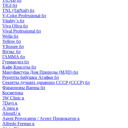
T-LAB бл
TIGI бл
TNL (TatNail) бл
V-Color Professional бл
Vitality`s бл
Viva Oliva бл
Vival Professional бл
Wella бл
Yellow бл
Yllozure бл
Вiтэкс бл
ГАММА бл
Гурмандиз бл
Кафе Красоты бл
Мануфактура Дом Природы (МДП) бл
Рецепты бабушки Агафьи бл
Секреты лучших здравниц СССР (СССР) бл
Фараоновы Ванны бл
Косметика
3W Clinic к
7Days к
A`pieu к
AboutU к
Agent Provocateur / Агент Провокатор к
Alfredo Feemas к