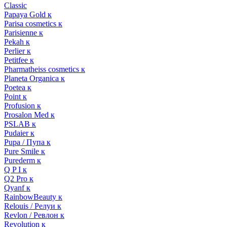
Classic
Papaya Gold к
Parisa cosmetics к
Parisienne к
Pekah к
Perlier к
Petitfee к
Pharmatheiss cosmetics к
Planeta Organica к
Poetea к
Point к
Profusion к
Prosalon Med к
PSLAB к
Pudaier к
Pupa / Пупа к
Pure Smile к
Purederm к
Q P I к
Q2 Pro к
Qyanf к
RainbowBeauty к
Relouis / Релуи к
Revlon / Ревлон к
Revolution к