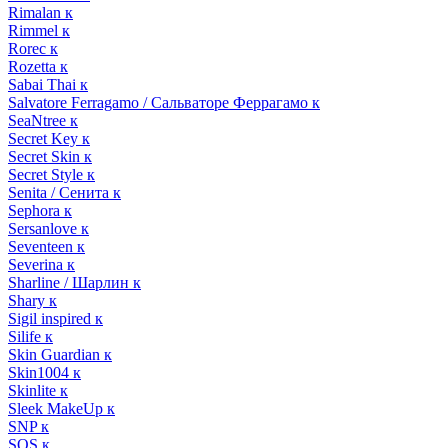
Rimalan к
Rimmel к
Rorec к
Rozetta к
Sabai Thai к
Salvatore Ferragamo / Сальваторе Феррагамо к
SeaNtree к
Secret Key к
Secret Skin к
Secret Style к
Senita / Сенита к
Sephora к
Sersanlove к
Seventeen к
Severina к
Sharline / Шарлин к
Shary к
Sigil inspired к
Silife к
Skin Guardian к
Skin1004 к
Skinlite к
Sleek MakeUp к
SNP к
SOS к