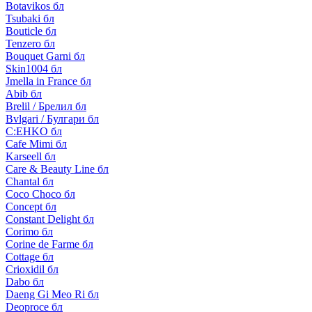
Botavikos бл
Tsubaki бл
Bouticle бл
Tenzero бл
Bouquet Garni бл
Skin1004 бл
Jmella in France бл
Abib бл
Brelil / Брелил бл
Bvlgari / Булгари бл
C:EHKO бл
Cafe Mimi бл
Karseell бл
Care & Beauty Line бл
Chantal бл
Coco Choco бл
Concept бл
Constant Delight бл
Corimo бл
Corine de Farme бл
Cottage бл
Crioxidil бл
Dabo бл
Daeng Gi Meo Ri бл
Deoproce бл