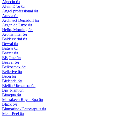
Alpecin бл
Alvin D`or бл
Angel professional бл
Aravia бл
Architect Demidoff бл
Argan de Luxe бл
Hello, Morning бл
Aroma inter бл
Baldessarini бл
Dewal бл
Batiste бл
Baxter бл
BB|One бл
Beaver бл
Belkosmex бл
Bellerive бл
Beon бл
Bielenda бл
Bielita / Биэлита бл
Bio_Plant бл
Bioaqua бл
Marrakech Royal Spa бл
Black бл
Blumarine / Блюмарин бл
Medi-Peel бл