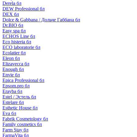
Derela бл
DEW Professional бл
DEX бл
Dolce & Gabbana / Дольче Габбана бл
Dr.BIO бл
Easy spa бл
ECHOS Line бл
Eco histeria бл
ECO laboratorie бл
Ecolatier бл
Eleon бл
Elizavecca бл
Enough бл
Envie бл
Epica Professional бл
Epsom.pro бл
Erayba бл
Estel / Эстель бл
Estelare бл
Esthetic House бл
Eva бл
Fabrik Cosmetology бл
Family cosmetics бл
Farm Stay бл
FarmaVita бл