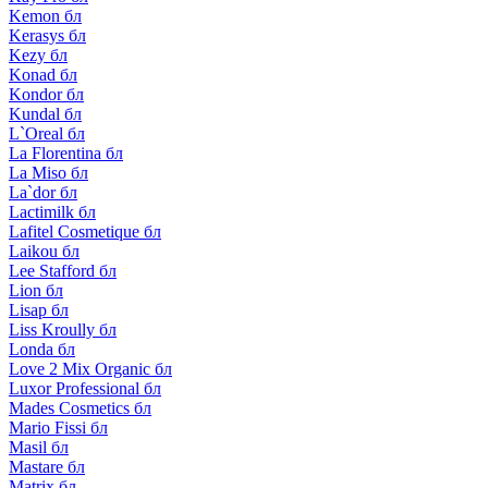
Kemon бл
Kerasys бл
Kezy бл
Konad бл
Kondor бл
Kundal бл
L`Oreal бл
La Florentina бл
La Miso бл
La`dor бл
Lactimilk бл
Lafitel Cosmetique бл
Laikou бл
Lee Stafford бл
Lion бл
Lisap бл
Liss Kroully бл
Londa бл
Love 2 Mix Organic бл
Luxor Professional бл
Mades Cosmetics бл
Mario Fissi бл
Masil бл
Mastare бл
Matrix бл