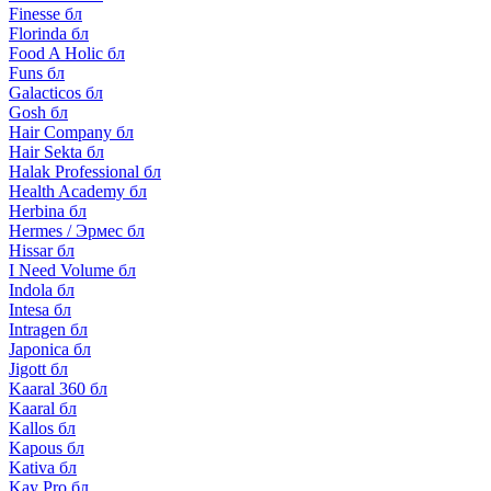
Finesse бл
Florinda бл
Food A Holic бл
Funs бл
Galacticos бл
Gosh бл
Hair Company бл
Hair Sekta бл
Halak Professional бл
Health Academy бл
Herbina бл
Hermes / Эрмес бл
Hissar бл
I Need Volume бл
Indola бл
Intesa бл
Intragen бл
Japonica бл
Jigott бл
Kaaral 360 бл
Kaaral бл
Kallos бл
Kapous бл
Kativa бл
Kay Pro бл