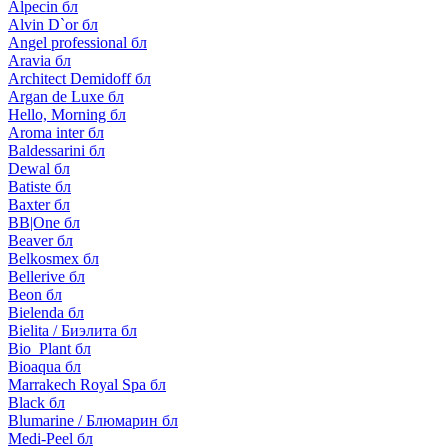
Alpecin бл
Alvin D`or бл
Angel professional бл
Aravia бл
Architect Demidoff бл
Argan de Luxe бл
Hello, Morning бл
Aroma inter бл
Baldessarini бл
Dewal бл
Batiste бл
Baxter бл
BB|One бл
Beaver бл
Belkosmex бл
Bellerive бл
Beon бл
Bielenda бл
Bielita / Биэлита бл
Bio_Plant бл
Bioaqua бл
Marrakech Royal Spa бл
Black бл
Blumarine / Блюмарин бл
Medi-Peel бл