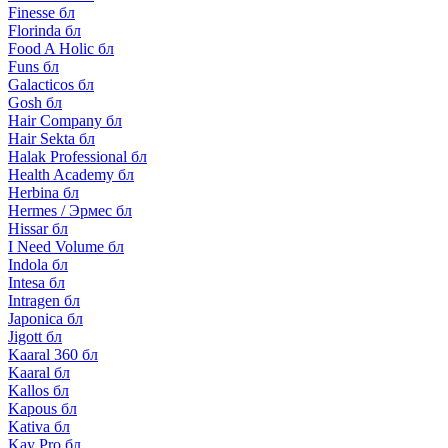
Finesse бл
Florinda бл
Food A Holic бл
Funs бл
Galacticos бл
Gosh бл
Hair Company бл
Hair Sekta бл
Halak Professional бл
Health Academy бл
Herbina бл
Hermes / Эрмес бл
Hissar бл
I Need Volume бл
Indola бл
Intesa бл
Intragen бл
Japonica бл
Jigott бл
Kaaral 360 бл
Kaaral бл
Kallos бл
Kapous бл
Kativa бл
Kay Pro бл