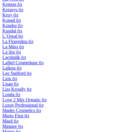
Kemon бл
Kerasys бл
Kezy бл
Konad бл
Kondor бл
Kundal бл
L`Oreal бл
La Florentina бл
La Miso бл
La`dor бл
Lactimilk бл
Lafitel Cosmetique бл
Laikou бл
Lee Stafford бл
Lion бл
Lisap бл
Liss Kroully бл
Londa бл
Love 2 Mix Organic бл
Luxor Professional бл
Mades Cosmetics бл
Mario Fissi бл
Masil бл
Mastare бл
Matrix бл