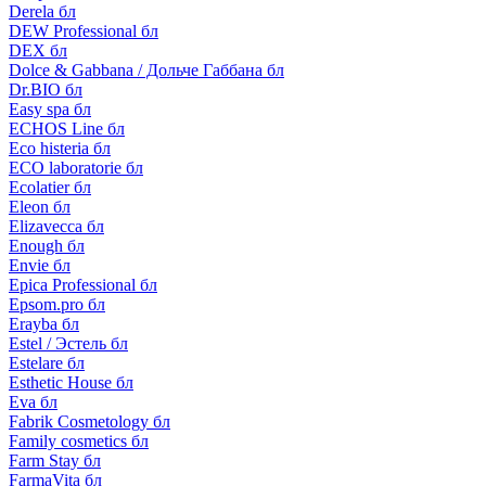
Derela бл
DEW Professional бл
DEX бл
Dolce & Gabbana / Дольче Габбана бл
Dr.BIO бл
Easy spa бл
ECHOS Line бл
Eco histeria бл
ECO laboratorie бл
Ecolatier бл
Eleon бл
Elizavecca бл
Enough бл
Envie бл
Epica Professional бл
Epsom.pro бл
Erayba бл
Estel / Эстель бл
Estelare бл
Esthetic House бл
Eva бл
Fabrik Cosmetology бл
Family cosmetics бл
Farm Stay бл
FarmaVita бл