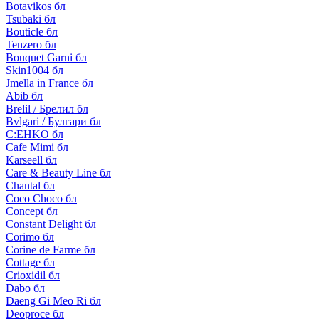
Botavikos бл
Tsubaki бл
Bouticle бл
Tenzero бл
Bouquet Garni бл
Skin1004 бл
Jmella in France бл
Abib бл
Brelil / Брелил бл
Bvlgari / Булгари бл
C:EHKO бл
Cafe Mimi бл
Karseell бл
Care & Beauty Line бл
Chantal бл
Coco Choco бл
Concept бл
Constant Delight бл
Corimo бл
Corine de Farme бл
Cottage бл
Crioxidil бл
Dabo бл
Daeng Gi Meo Ri бл
Deoproce бл