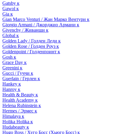
Gatsby к
Gawol к
Gia к
Gian Marco Venturi / Жан Марко Вентури к
Giorgio Armani / Джорджио Армани к
Givenchy / Живанши к
Global к
Golden Lady / Голден Леди к
Golden Rose / Голден Роуз к
Goldenpoint / Голденпоинт к
Gosh к
Grace Day к
Greenini к
Gucci / Гуччи к
Guerlain / Герлен к
Hankey к
Hanroy к
Health & Beauty к
Health Academy к
Helena Rubinstein к
Hermes / Эрмес к
Himalaya к
Holika Holika к
Hudabeauty к
Hugo Boss / Хуго Босс (Хьюго Босс) к