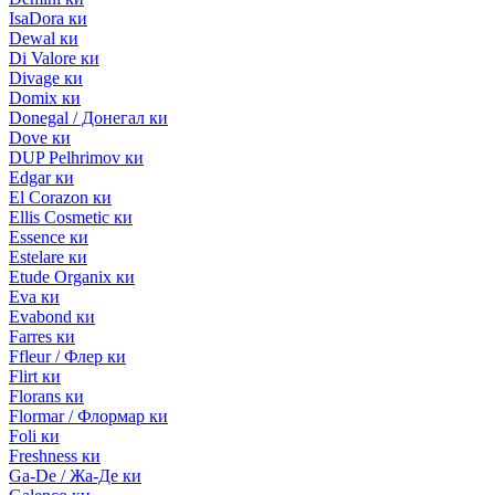
IsaDora ки
Dewal ки
Di Valore ки
Divage ки
Domix ки
Donegal / Донегал ки
Dove ки
DUP Pelhrimov ки
Edgar ки
El Corazon ки
Ellis Cosmetic ки
Essence ки
Estelare ки
Etude Organix ки
Eva ки
Evabond ки
Farres ки
Ffleur / Флер ки
Flirt ки
Florans ки
Flormar / Флормар ки
Foli ки
Freshness ки
Ga-De / Жа-Де ки