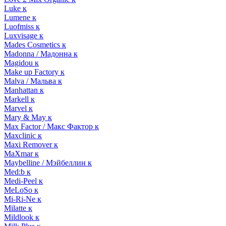
Luke к
Lumene к
Luofmiss к
Luxvisage к
Mades Cosmetics к
Madonna / Мадонна к
Magidou к
Make up Factory к
Malva / Мальва к
Manhattan к
Markell к
Marvel к
Mary & May к
Max Factor / Макс Фактор к
Maxclinic к
Maxi Remover к
MaXmar к
Maybelline / Мэйбеллин к
Med:b к
Medi-Peel к
MeLoSo к
Mi-Ri-Ne к
Milatte к
Mildlook к