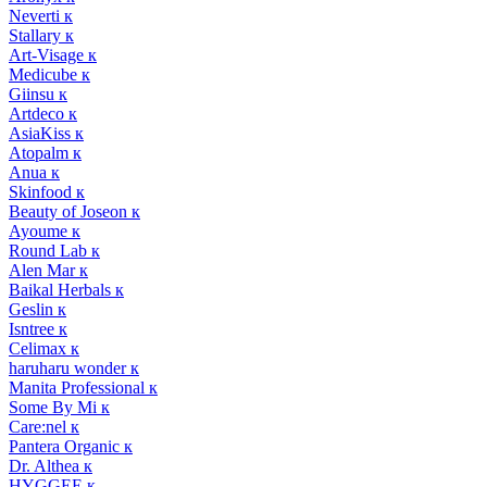
Neverti к
Stallary к
Art-Visage к
Medicube к
Giinsu к
Artdeco к
AsiaKiss к
Atopalm к
Anua к
Skinfood к
Beauty of Joseon к
Ayoume к
Round Lab к
Alen Mar к
Baikal Herbals к
Geslin к
Isntree к
Celimax к
haruharu wonder к
Manita Professional к
Some By Mi к
Care:nel к
Pantera Organic к
Dr. Althea к
HYGGEE к