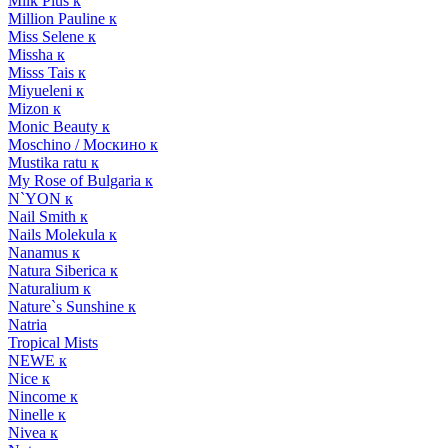
Milk Plus к
Million Pauline к
Miss Selene к
Missha к
Misss Tais к
Miyueleni к
Mizon к
Monic Beauty к
Moschino / Москино к
Mustika ratu к
My Rose of Bulgaria к
N`YON к
Nail Smith к
Nails Molekula к
Nanamus к
Natura Siberica к
Naturalium к
Nature`s Sunshine к
Natria
Tropical Mists
NEWE к
Nice к
Nincome к
Ninelle к
Nivea к