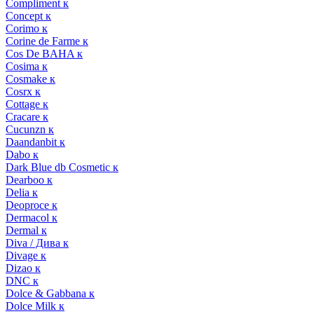
Compliment к
Concept к
Corimo к
Corine de Farme к
Cos De BAHA к
Cosima к
Cosmake к
Cosrx к
Cottage к
Cracare к
Cucunzn к
Daandanbit к
Dabo к
Dark Blue db Cosmetic к
Dearboo к
Delia к
Deoproce к
Dermacol к
Dermal к
Diva / Дива к
Divage к
Dizao к
DNC к
Dolce & Gabbana к
Dolce Milk к