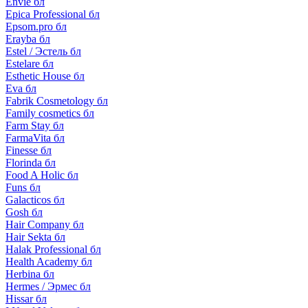
Envie бл
Epica Professional бл
Epsom.pro бл
Erayba бл
Estel / Эстель бл
Estelare бл
Esthetic House бл
Eva бл
Fabrik Cosmetology бл
Family cosmetics бл
Farm Stay бл
FarmaVita бл
Finesse бл
Florinda бл
Food A Holic бл
Funs бл
Galacticos бл
Gosh бл
Hair Company бл
Hair Sekta бл
Halak Professional бл
Health Academy бл
Herbina бл
Hermes / Эрмес бл
Hissar бл