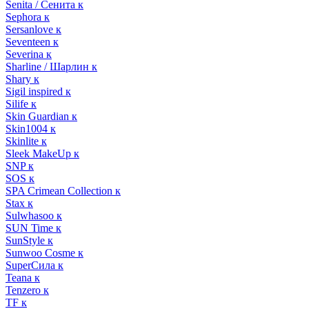
Senita / Сенита к
Sephora к
Sersanlove к
Seventeen к
Severina к
Sharline / Шарлин к
Shary к
Sigil inspired к
Silife к
Skin Guardian к
Skin1004 к
Skinlite к
Sleek MakeUp к
SNP к
SOS к
SPA Crimean Collection к
Stax к
Sulwhasoo к
SUN Time к
SunStyle к
Sunwoo Cosme к
SuperСила к
Teana к
Tenzero к
TF к