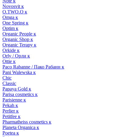
Note к
Novosvit к
O.TWO.O к
Omga к
One Spring к
Optim к
Organic People к
Organic Shop к
Organic Terapy к
Orkide к
Orly / Орли к
Ottie к
Paco Rabanne / Пако Рабанн к
Pani Walewska к
Chic
Classic
Papaya Gold к
Parisa cosmetics к
Parisienne к
Pekah к
Perlier к
Petitfee к
Pharmatheiss cosmetics к
Planeta Organica к
Poetea к