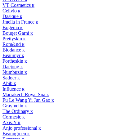
VT Cosmetics к
Cellvio к
Dasique к
Jmella in France к
Bogenia к
Bouqet Garni к
Prettyskin к
Rom&nd к
Biodance к
Beaumyr к
Fortheskin к
Daejong к
Numbuzin к
Sadoer к
Abib к
Influence к
Marrakech Royal Spa к
Fu Le Wang Yi Jun Gao к
Graymelin к
The Ordinary к
Cormesic к
Axis-Y к
Anjo professional к
Beauugreen к