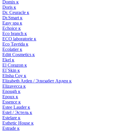
Domix к
Doris к
Dr. Ceuracle к
Dr.Smart к
Easy spa к
Echoice к
Eco branch к
ECO laboratorie к
Eco Tavrida к
Ecolatier к
Editt Cosmetics к
Ekel к
El Corazon к
El`Skin к
Elisha Coy к
Elizabeth Arden / Элизабет Арден к
Elizavecca к
Enough к
Epoux к
Essence к
Estee Lauder к
Estel / Эстель к
Estelare к
Esthetic House к
Estrade к