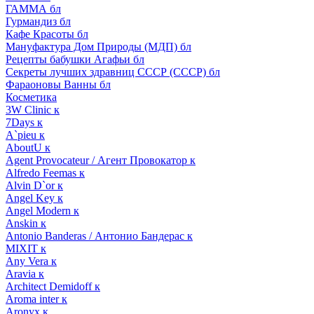
ГАММА бл
Гурмандиз бл
Кафе Красоты бл
Мануфактура Дом Природы (МДП) бл
Рецепты бабушки Агафьи бл
Секреты лучших здравниц СССР (СССР) бл
Фараоновы Ванны бл
Косметика
3W Clinic к
7Days к
A`pieu к
AboutU к
Agent Provocateur / Агент Провокатор к
Alfredo Feemas к
Alvin D`or к
Angel Key к
Angel Modern к
Anskin к
Antonio Banderas / Антонио Бандерас к
MIXIT к
Any Vera к
Aravia к
Architect Demidoff к
Aroma inter к
Aronyx к