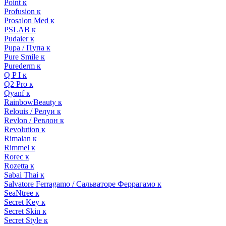
Point к
Profusion к
Prosalon Med к
PSLAB к
Pudaier к
Pupa / Пупа к
Pure Smile к
Purederm к
Q P I к
Q2 Pro к
Qyanf к
RainbowBeauty к
Relouis / Релуи к
Revlon / Ревлон к
Revolution к
Rimalan к
Rimmel к
Rorec к
Rozetta к
Sabai Thai к
Salvatore Ferragamo / Сальваторе Феррагамо к
SeaNtree к
Secret Key к
Secret Skin к
Secret Style к