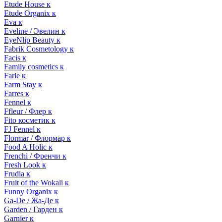
Etude House к
Etude Organix к
Eva к
Eveline / Эвелин к
EyeNlip Beauty к
Fabrik Cosmetology к
Facis к
Family cosmetics к
Farle к
Farm Stay к
Farres к
Fennel к
Ffleur / Флер к
Fito косметик к
FJ Fennel к
Flormar / Флормар к
Food A Holic к
Frenchi / Френчи к
Fresh Look к
Frudia к
Fruit of the Wokali к
Funny Organix к
Ga-De / Жа-Де к
Garden / Гарден к
Garnier к