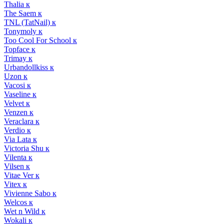
Thalia к
The Saem к
TNL (TatNail) к
Tonymoly к
Too Cool For School к
Topface к
Trimay к
Urbandollkiss к
Uzon к
Vacosi к
Vaseline к
Velvet к
Venzen к
Veraclara к
Verdio к
Via Lata к
Victoria Shu к
Vilenta к
Vilsen к
Vitae Ver к
Vitex к
Vivienne Sabo к
Welcos к
Wet n Wild к
Wokali к