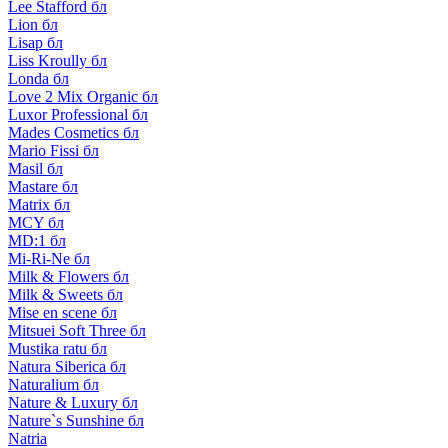
Lee Stafford бл
Lion бл
Lisap бл
Liss Kroully бл
Londa бл
Love 2 Mix Organic бл
Luxor Professional бл
Mades Cosmetics бл
Mario Fissi бл
Masil бл
Mastare бл
Matrix бл
MCY бл
MD:1 бл
Mi-Ri-Ne бл
Milk & Flowers бл
Milk & Sweets бл
Mise en scene бл
Mitsuei Soft Three бл
Mustika ratu бл
Natura Siberica бл
Naturalium бл
Nature & Luxury бл
Nature`s Sunshine бл
Natria