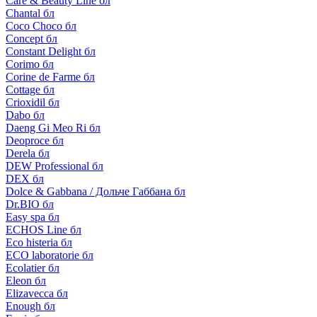
Care & Beauty Line бл
Chantal бл
Coco Choco бл
Concept бл
Constant Delight бл
Corimo бл
Corine de Farme бл
Cottage бл
Crioxidil бл
Dabo бл
Daeng Gi Meo Ri бл
Deoproce бл
Derela бл
DEW Professional бл
DEX бл
Dolce & Gabbana / Дольче Габбана бл
Dr.BIO бл
Easy spa бл
ECHOS Line бл
Eco histeria бл
ECO laboratorie бл
Ecolatier бл
Eleon бл
Elizavecca бл
Enough бл