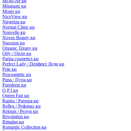
Mi-Ri-Ne ки
Mijamoto ки
Moser ки
NiceView ки
Niegelon ки
Normal Clinic ки
Nouvelle ки
Novax Beauty ки
Nuoxion ки
Organic Terapy ки
Orly / Орли ки
Parisa cosmetics ки
Perfect Lady / Перфект Леди ки
Pole ки
Procosmetic ки
Pupa / Пупа ки
Purederm ки
Q P I ки
Queen Fair ки
Rapira / Рапира ки
Reflex / Рефлекс ки
Relouis / Релуи ки
Revolution ки
Rimalan ки
Romantic Collection ки