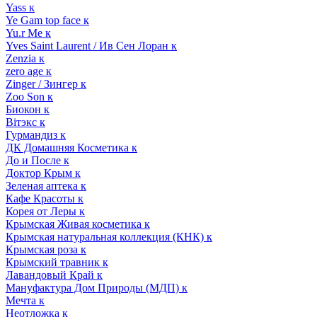
Yass к
Ye Gam top face к
Yu.r Me к
Yves Saint Laurent / Ив Сен Лоран к
Zenzia к
zero age к
Zinger / Зингер к
Zoo Son к
Биокон к
Вiтэкс к
Гурмандиз к
ДК Домашняя Косметика к
До и После к
Доктор Крым к
Зеленая аптека к
Кафе Красоты к
Корея от Леры к
Крымская Живая косметика к
Крымская натуральная коллекция (КНК) к
Крымская роза к
Крымский травник к
Лавандовый Край к
Мануфактура Дом Природы (МДП) к
Мечта к
Неотложка к