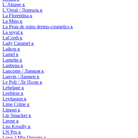
L`Atuage к
L`Oreal / Лореаль к
La Florentina к
La Miso к
La Peau de soins dermo-cosmetics к
La soyul к
LaCordi к
Lady Caramel к
Laikou к
Lamel к
Lamelin к
Lanbena к
Lancome / Ланком к
Lanvin / Ланвен к
Le Poli / Ле Поли к
Lebelage к
Leeblese к
Levitasion к
Lime Crime к
Limoni к
Lip Smacker к
Lirene к
Liss Kroully к
LN Pro к
Love 2 Mix Organic к