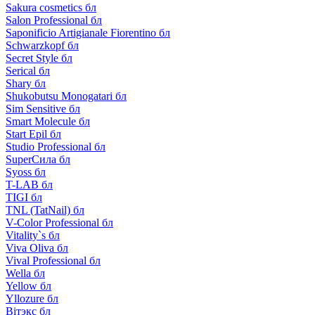
Sakura cosmetics бл
Salon Professional бл
Saponificio Artigianale Fiorentino бл
Schwarzkopf бл
Secret Style бл
Serical бл
Shary бл
Shukobutsu Monogatari бл
Sim Sensitive бл
Smart Molecule бл
Start Epil бл
Studio Professional бл
SuperСила бл
Syoss бл
T-LAB бл
TIGI бл
TNL (TatNail) бл
V-Color Professional бл
Vitality`s бл
Viva Oliva бл
Vival Professional бл
Wella бл
Yellow бл
Yllozure бл
Вiтэкс бл