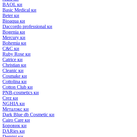
BAOL ки
Basic Medical ки
Beter ки
Bioaqua ки
Daccordo professional ки
Bogenia ки
Mercury ки
Bohemia ки
C&C ки
Ruby Rose ки
Catrice ки
Christian ки
Cleanic ки
Cosmake ки
Cottolina ки
Cotton Club ки
PNB-cosmetics ки
Crez ки
NGHIA ки
Металэкс ки
Dark Blue db Cosmetic ки
Cairo Care ки
Боровик ки
DARies ки
Demini ки