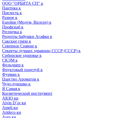
ООО "ОРБИТА СП" к
Пантика к
Прелесть к
Разное к
Euroline (Модум, Вилсен) к
Профснаб к
Ресничка к
Рецепты бабушки Агафьи к
Сакские грязи к
Северное Сияние к
Секреты лучших здравниц СССР (СССР) к
Сибирское здоровье к
СКЭМ к
Фельдшер к
Фруктовый поцелуй к
Фурман к
Царство Ароматов к
Чудо-лукошко к
Я Самая к
Косметический инструмент
AKIO ки
Alvin D`or ки
Ameli ки
Artdeco ки
Aura ки