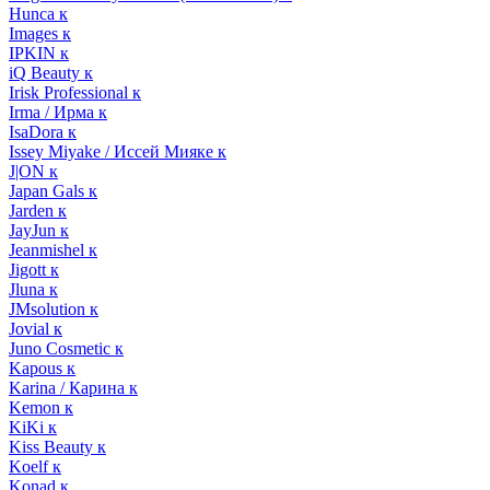
Hunca к
Images к
IPKIN к
iQ Beauty к
Irisk Professional к
Irma / Ирма к
IsaDora к
Issey Miyake / Иссей Мияке к
J|ON к
Japan Gals к
Jarden к
JayJun к
Jeanmishel к
Jigott к
Jluna к
JMsolution к
Jovial к
Juno Cosmetic к
Kapous к
Karina / Карина к
Kemon к
KiKi к
Kiss Beauty к
Koelf к
Konad к