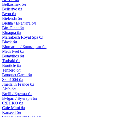
Belkosmex бл
Bellerive бл
Beon бл
Bielenda бл
Bielita / Биэлита бл
Bio_Plant бл
Bioaqua бл
Marrakech Royal Spa бл
Black бл
Blumarine / Блюмарин бл
Medi-Peel бл
Botavikos бл
Tsubaki бл
Bouticle бл
Tenzero бл
Bouquet Garni бл
Skin1004 бл
Jmella in France бл
Abib бл
Brelil / Брелил бл
Bvlgari / Булгари бл
C:EHKO бл
Cafe Mimi бл
Karseell бл