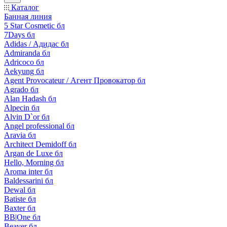
Каталог
Банная линия
5 Star Cosmetic бл
7Days бл
Adidas / Адидас бл
Admiranda бл
Adricoco бл
Aekyung бл
Agent Provocateur / Агент Провокатор бл
Agrado бл
Alan Hadash бл
Alpecin бл
Alvin D`or бл
Angel professional бл
Aravia бл
Architect Demidoff бл
Argan de Luxe бл
Hello, Morning бл
Aroma inter бл
Baldessarini бл
Dewal бл
Batiste бл
Baxter бл
BB|One бл
Beaver бл