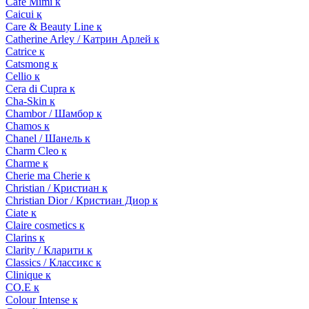
Cafe Mimi к
Caicui к
Care & Beauty Line к
Catherine Arley / Катрин Арлей к
Catrice к
Catsmong к
Cellio к
Cera di Cupra к
Cha-Skin к
Chambor / Шамбор к
Chamos к
Chanel / Шанель к
Charm Cleo к
Charme к
Cherie ma Cherie к
Christian / Кристиан к
Christian Dior / Кристиан Диор к
Ciate к
Claire cosmetics к
Clarins к
Clarity / Кларити к
Classics / Классикс к
Clinique к
CO.E к
Colour Intense к