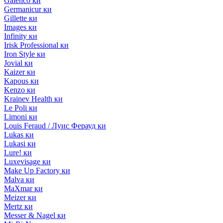
Galenco ки
Germanicur ки
Gillette ки
Images ки
Infinity ки
Irisk Professional ки
Iron Style ки
Jovial ки
Kaizer ки
Kapous ки
Kenzo ки
Krainev Health ки
Le Poli ки
Limoni ки
Louis Feraud / Луис Ферауд ки
Lukas ки
Lukasi ки
Lure! ки
Luxevisage ки
Make Up Factory ки
Malva ки
MaXmar ки
Meizer ки
Mertz ки
Messer & Nagel ки