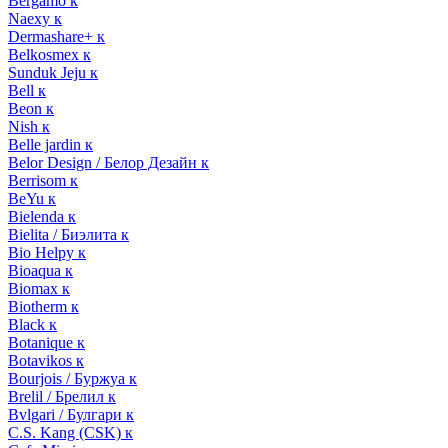
Bergamo к
Naexy к
Dermashare+ к
Belkosmex к
Sunduk Jeju к
Bell к
Beon к
Nish к
Belle jardin к
Belor Design / Белор Дезайн к
Berrisom к
BeYu к
Bielenda к
Bielita / Биэлита к
Bio Helpy к
Bioaqua к
Biomax к
Biotherm к
Black к
Botanique к
Botavikos к
Bourjois / Буржуа к
Brelil / Брелил к
Bvlgari / Булгари к
C.S. Kang (CSK) к