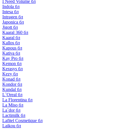
I Need Volume бл
Indola бл
Intesa бл
Intragen бл
Japonica бл
Jigott бл
Kaaral 360 бл
Kaaral бл
Kallos бл
Kapous бл
Kativa бл
Kay Pro бл
Kemon бл
Kerasys бл
Kezy бл
Konad бл
Kondor бл
Kundal бл
L`Oreal бл
La Florentina бл
La Miso бл
La`dor бл
Lactimilk бл
Lafitel Cosmetique бл
Laikou бл