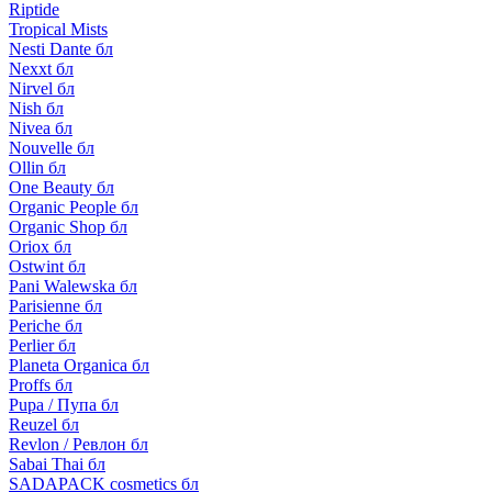
Riptide
Tropical Mists
Nesti Dante бл
Nexxt бл
Nirvel бл
Nish бл
Nivea бл
Nouvelle бл
Ollin бл
One Beauty бл
Organic People бл
Organic Shop бл
Oriox бл
Ostwint бл
Pani Walewska бл
Parisienne бл
Periche бл
Perlier бл
Planeta Organica бл
Proffs бл
Pupa / Пупа бл
Reuzel бл
Revlon / Ревлон бл
Sabai Thai бл
SADAPACK cosmetics бл