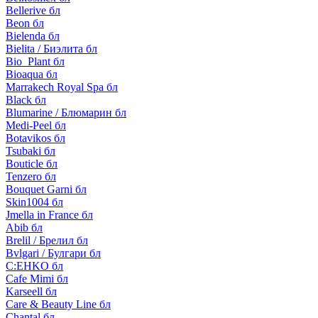
Bellerive бл
Beon бл
Bielenda бл
Bielita / Биэлита бл
Bio_Plant бл
Bioaqua бл
Marrakech Royal Spa бл
Black бл
Blumarine / Блюмарин бл
Medi-Peel бл
Botavikos бл
Tsubaki бл
Bouticle бл
Tenzero бл
Bouquet Garni бл
Skin1004 бл
Jmella in France бл
Abib бл
Brelil / Брелил бл
Bvlgari / Булгари бл
C:EHKO бл
Cafe Mimi бл
Karseell бл
Care & Beauty Line бл
Chantal бл