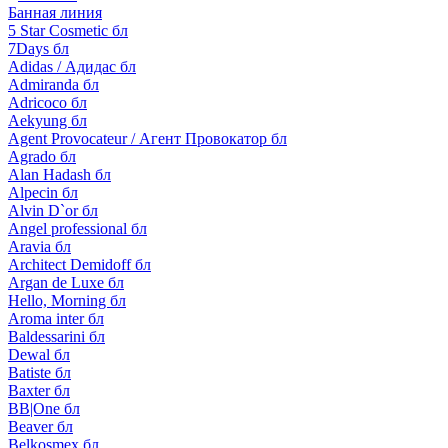
Банная линия
5 Star Cosmetic бл
7Days бл
Adidas / Адидас бл
Admiranda бл
Adricoco бл
Aekyung бл
Agent Provocateur / Агент Провокатор бл
Agrado бл
Alan Hadash бл
Alpecin бл
Alvin D`or бл
Angel professional бл
Aravia бл
Architect Demidoff бл
Argan de Luxe бл
Hello, Morning бл
Aroma inter бл
Baldessarini бл
Dewal бл
Batiste бл
Baxter бл
BB|One бл
Beaver бл
Belkosmex бл