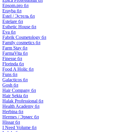
Epica Professional бл
Epsom.pro бл
Erayba бл
Estel / Эстель бл
Estelare бл
Esthetic House бл
Eva бл
Fabrik Cosmetology бл
Family cosmetics бл
Farm Stay бл
FarmaVita бл
Finesse бл
Florinda бл
Food A Holic бл
Funs бл
Galacticos бл
Gosh бл
Hair Company бл
Hair Sekta бл
Halak Professional бл
Health Academy бл
Herbina бл
Hermes / Эрмес бл
Hissar бл
I Need Volume бл