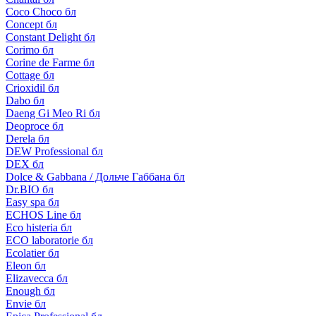
Coco Choco бл
Concept бл
Constant Delight бл
Corimo бл
Corine de Farme бл
Cottage бл
Crioxidil бл
Dabo бл
Daeng Gi Meo Ri бл
Deoproce бл
Derela бл
DEW Professional бл
DEX бл
Dolce & Gabbana / Дольче Габбана бл
Dr.BIO бл
Easy spa бл
ECHOS Line бл
Eco histeria бл
ECO laboratorie бл
Ecolatier бл
Eleon бл
Elizavecca бл
Enough бл
Envie бл