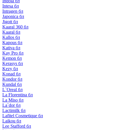
Indola бл
Intesa бл
Intragen бл
Japonica бл
Jigott бл
Kaaral 360 бл
Kaaral бл
Kallos бл
Kapous бл
Kativa бл
Kay Pro бл
Kemon бл
Kerasys бл
Kezy бл
Konad бл
Kondor бл
Kundal бл
L`Oreal бл
La Florentina бл
La Miso бл
La`dor бл
Lactimilk бл
Lafitel Cosmetique бл
Laikou бл
Lee Stafford бл