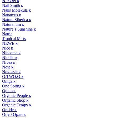
N`YON к
Nail Smith к
Nails Molekula к
Nanamus к
Natura Siberica к
Naturalium к
Nature`s Sunshine к
Natria
Tropical Mists
NEWE к
Nice к
Nincome к
Ninelle к
Nivea к
Note к
Novosvit к
O.TWO.O к
Omga к
One Spring к
Optim к
Organic People к
Organic Shop к
Organic Terapy к
Orkide к
Orly / Орли к