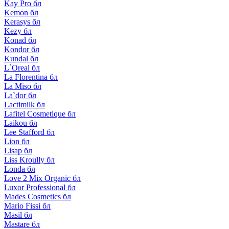
Kay Pro бл
Kemon бл
Kerasys бл
Kezy бл
Konad бл
Kondor бл
Kundal бл
L`Oreal бл
La Florentina бл
La Miso бл
La`dor бл
Lactimilk бл
Lafitel Cosmetique бл
Laikou бл
Lee Stafford бл
Lion бл
Lisap бл
Liss Kroully бл
Londa бл
Love 2 Mix Organic бл
Luxor Professional бл
Mades Cosmetics бл
Mario Fissi бл
Masil бл
Mastare бл