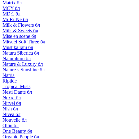
Matrix бл
MCY бл
MD:1 бл
Mi-Ri-Ne бл
Milk & Flowers бл
Milk & Sweets бл
Mise en scene бл
Mitsuei Soft Three бл
Mustika ratu бл
Natura Siberica бл
Naturalium бл
Nature & Luxury бл
Nature`s Sunshine бл
Natria
Riptide
Tropical Mists
Nesti Dante бл
Nexxt бл
Nirvel бл
Nish бл
Nivea бл
Nouvelle бл
Ollin бл
One Beauty бл
Organic People бл