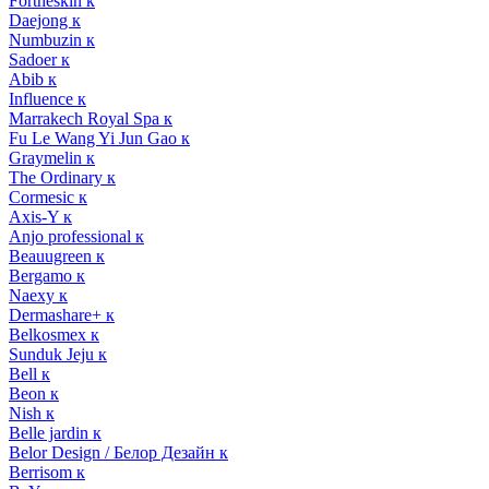
Fortheskin к
Daejong к
Numbuzin к
Sadoer к
Abib к
Influence к
Marrakech Royal Spa к
Fu Le Wang Yi Jun Gao к
Graymelin к
The Ordinary к
Cormesic к
Axis-Y к
Anjo professional к
Beauugreen к
Bergamo к
Naexy к
Dermashare+ к
Belkosmex к
Sunduk Jeju к
Bell к
Beon к
Nish к
Belle jardin к
Belor Design / Белор Дезайн к
Berrisom к