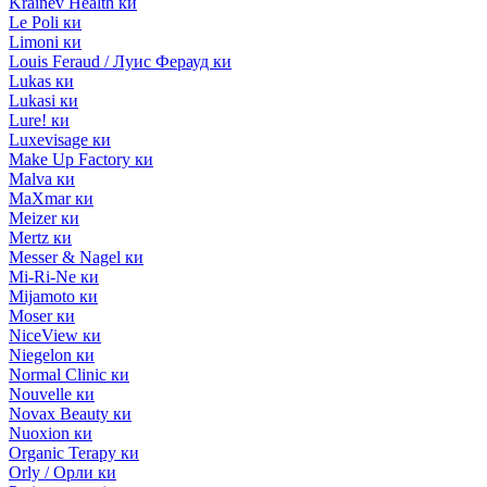
Krainev Health ки
Le Poli ки
Limoni ки
Louis Feraud / Луис Ферауд ки
Lukas ки
Lukasi ки
Lure! ки
Luxevisage ки
Make Up Factory ки
Malva ки
MaXmar ки
Meizer ки
Mertz ки
Messer & Nagel ки
Mi-Ri-Ne ки
Mijamoto ки
Moser ки
NiceView ки
Niegelon ки
Normal Clinic ки
Nouvelle ки
Novax Beauty ки
Nuoxion ки
Organic Terapy ки
Orly / Орли ки