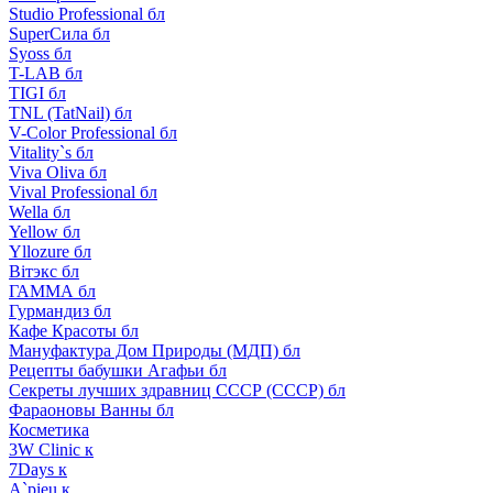
Studio Professional бл
SuperСила бл
Syoss бл
T-LAB бл
TIGI бл
TNL (TatNail) бл
V-Color Professional бл
Vitality`s бл
Viva Oliva бл
Vival Professional бл
Wella бл
Yellow бл
Yllozure бл
Вiтэкс бл
ГАММА бл
Гурмандиз бл
Кафе Красоты бл
Мануфактура Дом Природы (МДП) бл
Рецепты бабушки Агафьи бл
Секреты лучших здравниц СССР (СССР) бл
Фараоновы Ванны бл
Косметика
3W Clinic к
7Days к
A`pieu к