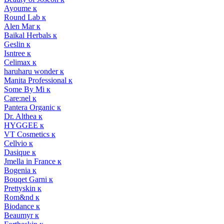
Ayoume к
Round Lab к
Alen Mar к
Baikal Herbals к
Geslin к
Isntree к
Celimax к
haruharu wonder к
Manita Professional к
Some By Mi к
Care:nel к
Pantera Organic к
Dr. Althea к
HYGGEE к
VT Cosmetics к
Cellvio к
Dasique к
Jmella in France к
Bogenia к
Bouqet Garni к
Prettyskin к
Rom&nd к
Biodance к
Beaumyr к