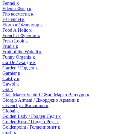
Fennel к
Ffleur / Флер к
Fito косметик к
FJ Fennel к
Flormar / Флормар к
Food A Holic к
Frenchi / Френчи к
Fresh Look к
Frudia к
Fruit of the Wokali к
Funny Organix к
Ga-De / Жа-Де к
Garden / Гарден к
Garnier к
Gatsby к
Gawol к
Gia к
Gian Marco Venturi / Жан Марко Вентури к
Giorgio Armani / Джорджио Армани к
Givenchy / Живанши к
Global к
Golden Lady / Голден Леди к
Golden Rose / Голден Роуз к
Goldenpoint / Голденпоинт к
Gosh к