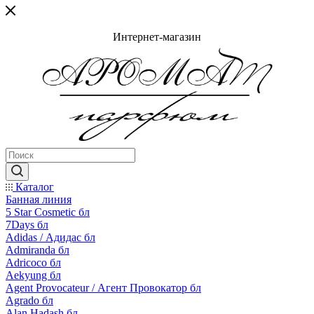
Интернет-магазин
Каталог
Банная линия
5 Star Cosmetic бл
7Days бл
Adidas / Адидас бл
Admiranda бл
Adricoco бл
Aekyung бл
Agent Provocateur / Агент Провокатор бл
Agrado бл
Alan Hadash бл