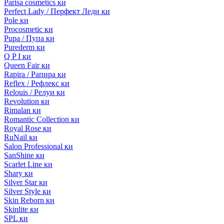
Parisa cosmetics ки
Perfect Lady / Перфект Леди ки
Pole ки
Procosmetic ки
Pupa / Пупа ки
Purederm ки
Q P I ки
Queen Fair ки
Rapira / Рапира ки
Reflex / Рефлекс ки
Relouis / Релуи ки
Revolution ки
Rimalan ки
Romantic Collection ки
Royal Rose ки
RuNail ки
Salon Professional ки
SanShine ки
Scarlet Line ки
Shary ки
Silver Star ки
Silver Style ки
Skin Reborn ки
Skinlite ки
SPL ки