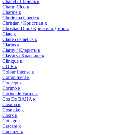
Chanel / Шанель к
Charm Cleo к
Charme к
Cherie ma Cherie к
Christian / Кристиан к
Christian Dior / Кристиан Диор к
Ciate к
Claire cosmetics к
Clarins к
Clarity / Кларити к
Classics / Классикс к
Clinique к
CO.E к
Colour Intense к
Compliment к
Concept к
Corimo к
Corine de Farme к
Cos De BAHA к
Cosima к
Cosmake к
Cosrx к
Cottage к
Cracare к
Cucunzn к