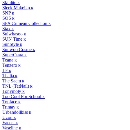
Skinlite к
Sleek MakeUp к
SNP к
SOS к
SPA Crimean Collection к
Stax к
Sulwhasoo к
SUN Time к
SunStyle к
Sunwoo Cosme к
SuperСила к
Teana к
Tenzero к
TF к
Thalia к
The Saem к
TNL (TatNail) к
Tonymoly к
Too Cool For School к
Topface к
Trimay к
Urbandollkiss к
Uzon к
Vacosi к
Vaseline к