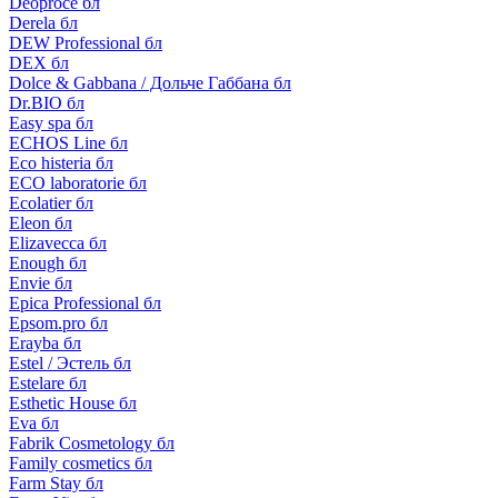
Deoproce бл
Derela бл
DEW Professional бл
DEX бл
Dolce & Gabbana / Дольче Габбана бл
Dr.BIO бл
Easy spa бл
ECHOS Line бл
Eco histeria бл
ECO laboratorie бл
Ecolatier бл
Eleon бл
Elizavecca бл
Enough бл
Envie бл
Epica Professional бл
Epsom.pro бл
Erayba бл
Estel / Эстель бл
Estelare бл
Esthetic House бл
Eva бл
Fabrik Cosmetology бл
Family cosmetics бл
Farm Stay бл