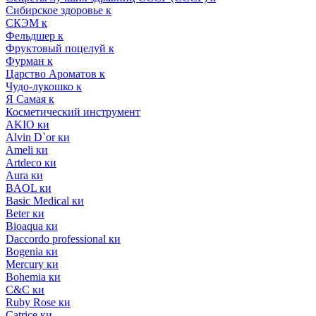
Сибирское здоровье к
СКЭМ к
Фельдшер к
Фруктовый поцелуй к
Фурман к
Царство Ароматов к
Чудо-лукошко к
Я Самая к
Косметический инструмент
AKIO ки
Alvin D`or ки
Ameli ки
Artdeco ки
Aura ки
BAOL ки
Basic Medical ки
Beter ки
Bioaqua ки
Daccordo professional ки
Bogenia ки
Mercury ки
Bohemia ки
C&C ки
Ruby Rose ки
Catrice ки