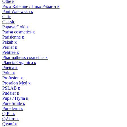
Ottie к
Paco Rabanne / Пако Рабанн к
Pani Walewska к
Chic
Classic
Papaya Gold к
Parisa cosmetics к
Parisienne к
Pekah к
Perlier к
Petitfee к
Pharmatheiss cosmetics к
Planeta Organica к
Poetea к
Point к
Profusion к
Prosalon Med к
PSLAB к
Pudaier к
Pupa / Пупа к
Pure Smile к
Purederm к
Q P I к
Q2 Pro к
Qyanf к