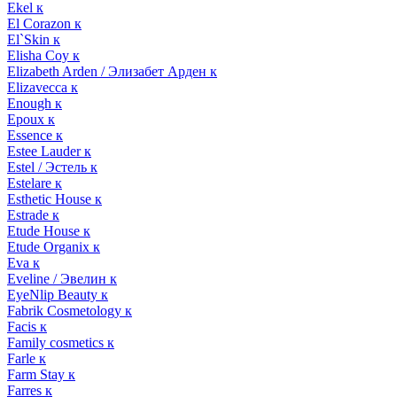
Ekel к
El Corazon к
El`Skin к
Elisha Coy к
Elizabeth Arden / Элизабет Арден к
Elizavecca к
Enough к
Epoux к
Essence к
Estee Lauder к
Estel / Эстель к
Estelare к
Esthetic House к
Estrade к
Etude House к
Etude Organix к
Eva к
Eveline / Эвелин к
EyeNlip Beauty к
Fabrik Cosmetology к
Facis к
Family cosmetics к
Farle к
Farm Stay к
Farres к