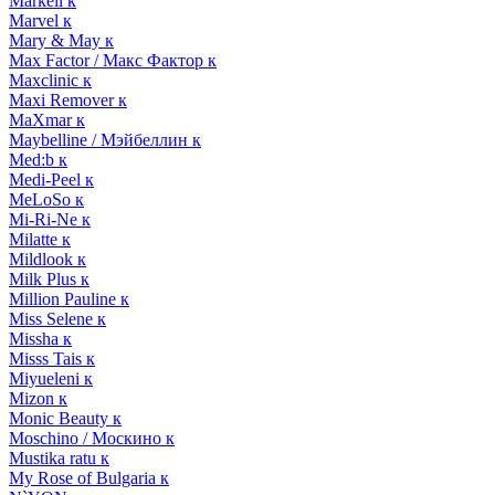
Markell к
Marvel к
Mary & May к
Max Factor / Макс Фактор к
Maxclinic к
Maxi Remover к
MaXmar к
Maybelline / Мэйбеллин к
Med:b к
Medi-Peel к
MeLoSo к
Mi-Ri-Ne к
Milatte к
Mildlook к
Milk Plus к
Million Pauline к
Miss Selene к
Missha к
Misss Tais к
Miyueleni к
Mizon к
Monic Beauty к
Moschino / Москино к
Mustika ratu к
My Rose of Bulgaria к