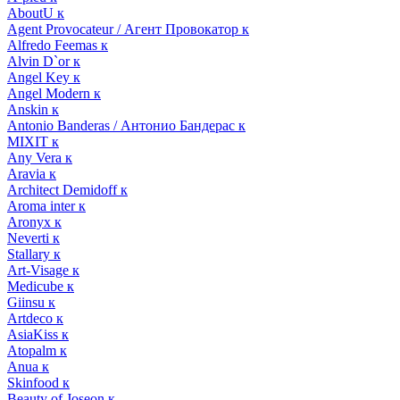
AboutU к
Agent Provocateur / Агент Провокатор к
Alfredo Feemas к
Alvin D`or к
Angel Key к
Angel Modern к
Anskin к
Antonio Banderas / Антонио Бандерас к
MIXIT к
Any Vera к
Aravia к
Architect Demidoff к
Aroma inter к
Aronyx к
Neverti к
Stallary к
Art-Visage к
Medicube к
Giinsu к
Artdeco к
AsiaKiss к
Atopalm к
Anua к
Skinfood к
Beauty of Joseon к