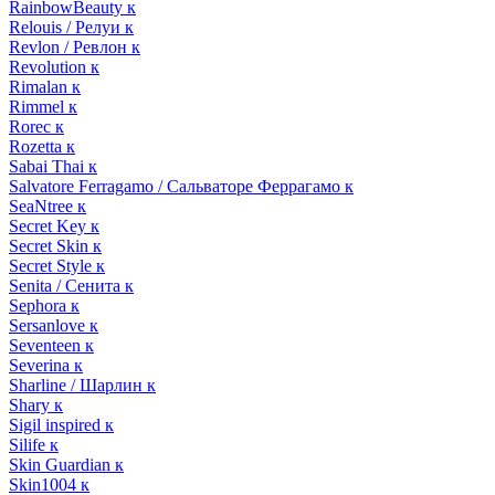
RainbowBeauty к
Relouis / Релуи к
Revlon / Ревлон к
Revolution к
Rimalan к
Rimmel к
Rorec к
Rozetta к
Sabai Thai к
Salvatore Ferragamo / Сальваторе Феррагамо к
SeaNtree к
Secret Key к
Secret Skin к
Secret Style к
Senita / Сенита к
Sephora к
Sersanlove к
Seventeen к
Severina к
Sharline / Шарлин к
Shary к
Sigil inspired к
Silife к
Skin Guardian к
Skin1004 к