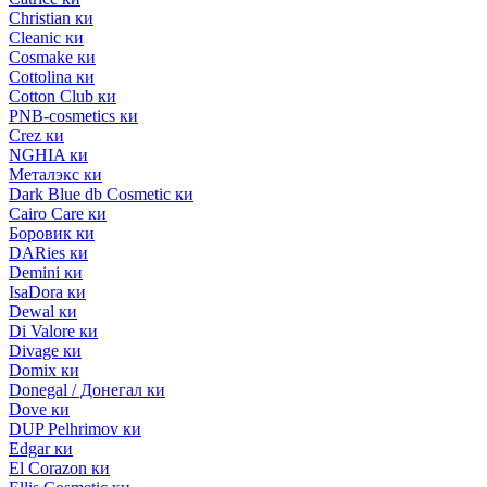
Christian ки
Cleanic ки
Cosmake ки
Cottolina ки
Cotton Club ки
PNB-cosmetics ки
Crez ки
NGHIA ки
Металэкс ки
Dark Blue db Cosmetic ки
Cairo Care ки
Боровик ки
DARies ки
Demini ки
IsaDora ки
Dewal ки
Di Valore ки
Divage ки
Domix ки
Donegal / Донегал ки
Dove ки
DUP Pelhrimov ки
Edgar ки
El Corazon ки