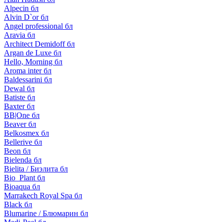
Alpecin бл
Alvin D`or бл
Angel professional бл
Aravia бл
Architect Demidoff бл
Argan de Luxe бл
Hello, Morning бл
Aroma inter бл
Baldessarini бл
Dewal бл
Batiste бл
Baxter бл
BB|One бл
Beaver бл
Belkosmex бл
Bellerive бл
Beon бл
Bielenda бл
Bielita / Биэлита бл
Bio_Plant бл
Bioaqua бл
Marrakech Royal Spa бл
Black бл
Blumarine / Блюмарин бл