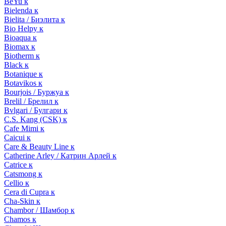
BeYu к
Bielenda к
Bielita / Биэлита к
Bio Helpy к
Bioaqua к
Biomax к
Biotherm к
Black к
Botanique к
Botavikos к
Bourjois / Буржуа к
Brelil / Брелил к
Bvlgari / Булгари к
C.S. Kang (CSK) к
Cafe Mimi к
Caicui к
Care & Beauty Line к
Catherine Arley / Катрин Арлей к
Catrice к
Catsmong к
Cellio к
Cera di Cupra к
Cha-Skin к
Chambor / Шамбор к
Chamos к