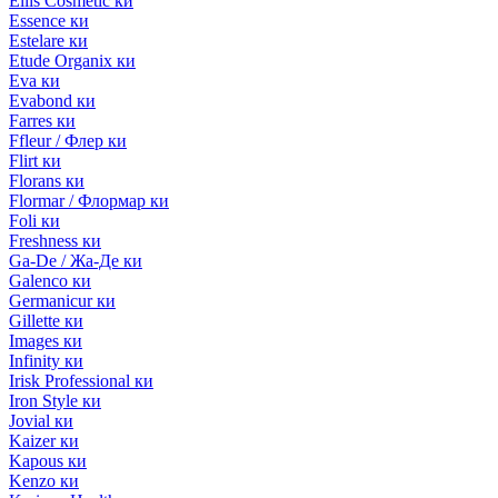
Ellis Cosmetic ки
Essence ки
Estelare ки
Etude Organix ки
Eva ки
Evabond ки
Farres ки
Ffleur / Флер ки
Flirt ки
Florans ки
Flormar / Флормар ки
Foli ки
Freshness ки
Ga-De / Жа-Де ки
Galenco ки
Germanicur ки
Gillette ки
Images ки
Infinity ки
Irisk Professional ки
Iron Style ки
Jovial ки
Kaizer ки
Kapous ки
Kenzo ки