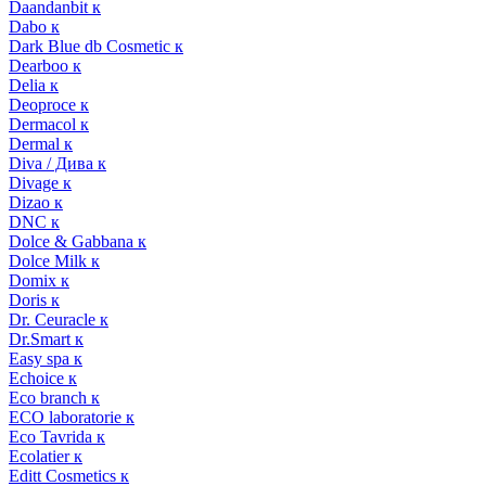
Daandanbit к
Dabo к
Dark Blue db Cosmetic к
Dearboo к
Delia к
Deoproce к
Dermacol к
Dermal к
Diva / Дива к
Divage к
Dizao к
DNC к
Dolce & Gabbana к
Dolce Milk к
Domix к
Doris к
Dr. Ceuracle к
Dr.Smart к
Easy spa к
Echoice к
Eco branch к
ECO laboratorie к
Eco Tavrida к
Ecolatier к
Editt Cosmetics к