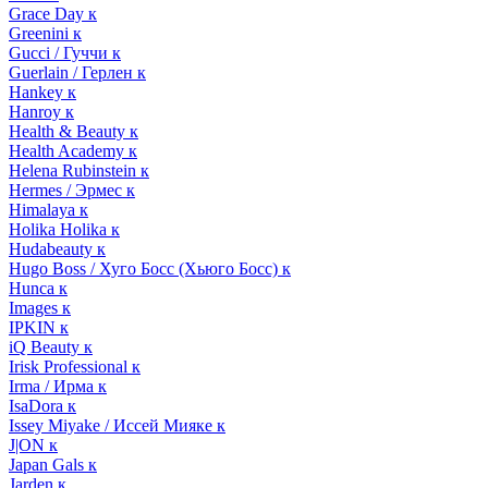
Grace Day к
Greenini к
Gucci / Гуччи к
Guerlain / Герлен к
Hankey к
Hanroy к
Health & Beauty к
Health Academy к
Helena Rubinstein к
Hermes / Эрмес к
Himalaya к
Holika Holika к
Hudabeauty к
Hugo Boss / Хуго Босс (Хьюго Босс) к
Hunca к
Images к
IPKIN к
iQ Beauty к
Irisk Professional к
Irma / Ирма к
IsaDora к
Issey Miyake / Иссей Мияке к
J|ON к
Japan Gals к
Jarden к