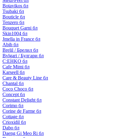
Medi-Peel бл
Botavikos бл
Tsubaki бл
Bouticle бл
Tenzero бл
Bouquet Garni бл
Skin1004 бл
Jmella in France бл
Abib бл
Brelil / Брелил бл
Bvlgari / Булгари бл
C:EHKO бл
Cafe Mimi бл
Karseell бл
Care & Beauty Line бл
Chantal бл
Coco Choco бл
Concept бл
Constant Delight бл
Corimo бл
Corine de Farme бл
Cottage бл
Crioxidil бл
Dabo бл
Daeng Gi Meo Ri бл