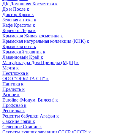
ДК Домашняя Косметика к
До и После к
Доктор Крым к
Зеленая аптека к
Кафе Красоты к
Корея от Леры к
Крымская Живая косметика к
Крымская натуральная коллекция (КНК) к
Крымская роза к
Крымский травник к
Лавандовый Край к
Мануфактура Дом Природы (МДП) к
Мечта к
Неотложка к
ООО "ОРБИТА СП" к
Пантика к
Прелесть к
Разное к
Euroline (Модум, Вилсен) к
Профснаб к
Ресничка к
Рецепты бабушки Агафьи к
Сакские грязи к
Северное Сияние к
Секреты лучших здравниц СССР (СССР) к