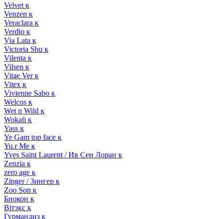
Velvet к
Venzen к
Veraclara к
Verdio к
Via Lata к
Victoria Shu к
Vilenta к
Vilsen к
Vitae Ver к
Vitex к
Vivienne Sabo к
Welcos к
Wet n Wild к
Wokali к
Yass к
Ye Gam top face к
Yu.r Me к
Yves Saint Laurent / Ив Сен Лоран к
Zenzia к
zero age к
Zinger / Зингер к
Zoo Son к
Биокон к
Вiтэкс к
Гурмандиз к