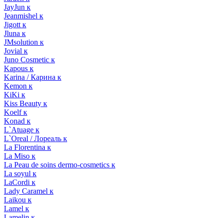
JayJun к
Jeanmishel к
Jigott к
Jluna к
JMsolution к
Jovial к
Juno Cosmetic к
Kapous к
Karina / Карина к
Kemon к
KiKi к
Kiss Beauty к
Koelf к
Konad к
L`Atuage к
L`Oreal / Лореаль к
La Florentina к
La Miso к
La Peau de soins dermo-cosmetics к
La soyul к
LaCordi к
Lady Caramel к
Laikou к
Lamel к
Lamelin к