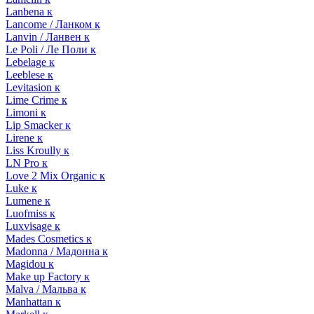
Lanbena к
Lancome / Ланком к
Lanvin / Ланвен к
Le Poli / Ле Поли к
Lebelage к
Leeblese к
Levitasion к
Lime Crime к
Limoni к
Lip Smacker к
Lirene к
Liss Kroully к
LN Pro к
Love 2 Mix Organic к
Luke к
Lumene к
Luofmiss к
Luxvisage к
Mades Cosmetics к
Madonna / Мадонна к
Magidou к
Make up Factory к
Malva / Мальва к
Manhattan к