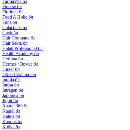
FarmaVita бл
Finesse бл
Florinda бл
Food A Holic бл
Funs бл
Galacticos бл
Gosh бл
Hair Company бл
Hair Sekta бл
Halak Professional бл
Health Academy бл
Herbina бл
Hermes / Эрмес бл
Hissar бл
I Need Volume бл
Indola бл
Intesa бл
Intragen бл
Japonica бл
Jigott бл
Kaaral 360 бл
Kaaral бл
Kallos бл
Kapous бл
Kativa бл