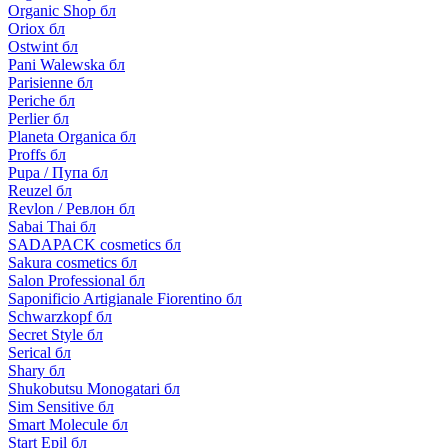
Organic Shop бл
Oriox бл
Ostwint бл
Pani Walewska бл
Parisienne бл
Periche бл
Perlier бл
Planeta Organica бл
Proffs бл
Pupa / Пупа бл
Reuzel бл
Revlon / Ревлон бл
Sabai Thai бл
SADAPACK cosmetics бл
Sakura cosmetics бл
Salon Professional бл
Saponificio Artigianale Fiorentino бл
Schwarzkopf бл
Secret Style бл
Serical бл
Shary бл
Shukobutsu Monogatari бл
Sim Sensitive бл
Smart Molecule бл
Start Epil бл