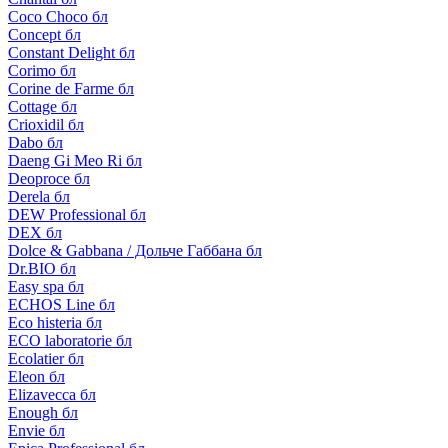
Coco Choco бл
Concept бл
Constant Delight бл
Corimo бл
Corine de Farme бл
Cottage бл
Crioxidil бл
Dabo бл
Daeng Gi Meo Ri бл
Deoproce бл
Derela бл
DEW Professional бл
DEX бл
Dolce & Gabbana / Дольче Габбана бл
Dr.BIO бл
Easy spa бл
ECHOS Line бл
Eco histeria бл
ECO laboratorie бл
Ecolatier бл
Eleon бл
Elizavecca бл
Enough бл
Envie бл