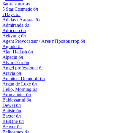
Банная линия
5 Star Cosmetic бл
7Days бл
Adidas / Адидас бл
Admiranda бл
Adricoco бл
Aekyung бл
Agent Provocateur / Агент Провокатор бл
Agrado бл
Alan Hadash бл
Alpecin бл
Alvin D`or бл
Angel professional бл
Aravia бл
Architect Demidoff бл
Argan de Luxe бл
Hello, Morning бл
Aroma inter бл
Baldessarini бл
Dewal бл
Batiste бл
Baxter бл
BB|One бл
Beaver бл
Belkosmex бл