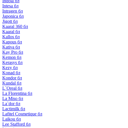
Indola бл
Intesa бл
Intragen бл
Japonica бл
Jigott бл
Kaaral 360 бл
Kaaral бл
Kallos бл
Kapous бл
Kativa бл
Kay Pro бл
Kemon бл
Kerasys бл
Kezy бл
Konad бл
Kondor бл
Kundal бл
L`Oreal бл
La Florentina бл
La Miso бл
La`dor бл
Lactimilk бл
Lafitel Cosmetique бл
Laikou бл
Lee Stafford бл