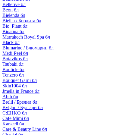
Bellerive бл
Beon бл
Bielenda бл
Bielita / Биэлита бл
Bio_Plant бл
Bioaqua бл
Marrakech Royal Spa бл
Black бл
Blumarine / Блюмарин бл
Medi-Peel бл
Botavikos бл
Tsubaki бл
Bouticle бл
Tenzero бл
Bouquet Garni бл
Skin1004 бл
Jmella in France бл
Abib бл
Brelil / Брелил бл
Bvlgari / Булгари бл
C:EHKO бл
Cafe Mimi бл
Karseell бл
Care & Beauty Line бл
Chantal бл