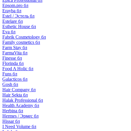
Epica Professional бл
Epsom.pro бл
Erayba бл
Estel / Эстель бл
Estelare бл
Esthetic House бл
Eva бл
Fabrik Cosmetology бл
Family cosmetics бл
Farm Stay бл
FarmaVita бл
Finesse бл
Florinda бл
Food A Holic бл
Funs бл
Galacticos бл
Gosh бл
Hair Company бл
Hair Sekta бл
Halak Professional бл
Health Academy бл
Herbina бл
Hermes / Эрмес бл
Hissar бл
I Need Volume бл