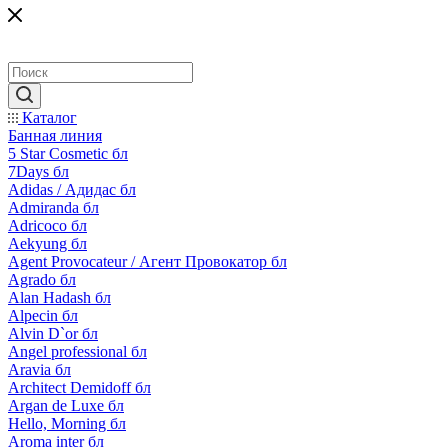
Каталог
Банная линия
5 Star Cosmetic бл
7Days бл
Adidas / Адидас бл
Admiranda бл
Adricoco бл
Aekyung бл
Agent Provocateur / Агент Провокатор бл
Agrado бл
Alan Hadash бл
Alpecin бл
Alvin D`or бл
Angel professional бл
Aravia бл
Architect Demidoff бл
Argan de Luxe бл
Hello, Morning бл
Aroma inter бл