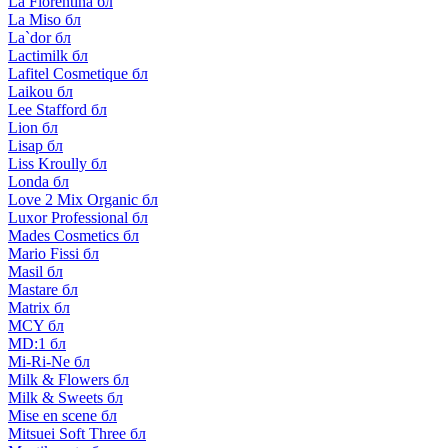
La Florentina бл
La Miso бл
La`dor бл
Lactimilk бл
Lafitel Cosmetique бл
Laikou бл
Lee Stafford бл
Lion бл
Lisap бл
Liss Kroully бл
Londa бл
Love 2 Mix Organic бл
Luxor Professional бл
Mades Cosmetics бл
Mario Fissi бл
Masil бл
Mastare бл
Matrix бл
MCY бл
MD:1 бл
Mi-Ri-Ne бл
Milk & Flowers бл
Milk & Sweets бл
Mise en scene бл
Mitsuei Soft Three бл