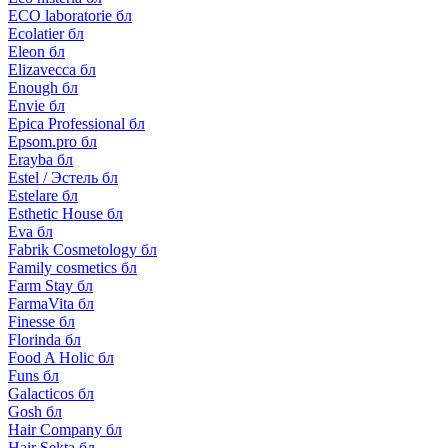
ECO laboratorie бл
Ecolatier бл
Eleon бл
Elizavecca бл
Enough бл
Envie бл
Epica Professional бл
Epsom.pro бл
Erayba бл
Estel / Эстель бл
Estelare бл
Esthetic House бл
Eva бл
Fabrik Cosmetology бл
Family cosmetics бл
Farm Stay бл
FarmaVita бл
Finesse бл
Florinda бл
Food A Holic бл
Funs бл
Galacticos бл
Gosh бл
Hair Company бл
Hair Sekta бл