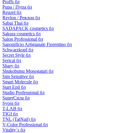
Proffs бл
Pupa / Пупа бл
Reuzel бл
Revlon / Ревлон бл
Sabai Thai бл
SADAPACK cosmetics бл
Sakura cosmetics бл
Salon Professional бл
Saponificio Artigianale Fiorentino бл
Schwarzkopf бл
Secret Style бл
Serical бл
Shary бл
Shukobutsu Monogatari бл
Sim Sensitive бл
Smart Molecule бл
Start Epil бл
Studio Professional бл
SuperСила бл
Syoss бл
T-LAB бл
TIGI бл
TNL (TatNail) бл
V-Color Professional бл
Vitality`s бл