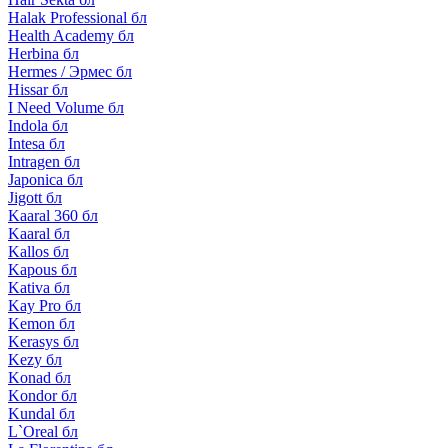
Halak Professional бл
Health Academy бл
Herbina бл
Hermes / Эрмес бл
Hissar бл
I Need Volume бл
Indola бл
Intesa бл
Intragen бл
Japonica бл
Jigott бл
Kaaral 360 бл
Kaaral бл
Kallos бл
Kapous бл
Kativa бл
Kay Pro бл
Kemon бл
Kerasys бл
Kezy бл
Konad бл
Kondor бл
Kundal бл
L`Oreal бл