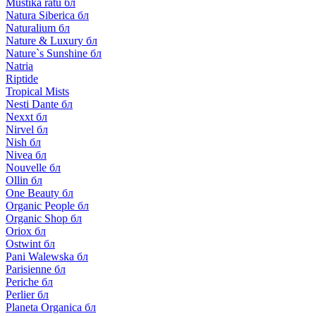
Mustika ratu бл
Natura Siberica бл
Naturalium бл
Nature & Luxury бл
Nature`s Sunshine бл
Natria
Riptide
Tropical Mists
Nesti Dante бл
Nexxt бл
Nirvel бл
Nish бл
Nivea бл
Nouvelle бл
Ollin бл
One Beauty бл
Organic People бл
Organic Shop бл
Oriox бл
Ostwint бл
Pani Walewska бл
Parisienne бл
Periche бл
Perlier бл
Planeta Organica бл