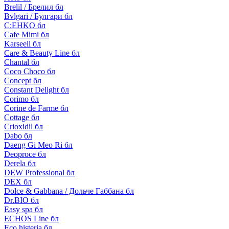
Brelil / Брелил бл
Bvlgari / Булгари бл
C:EHKO бл
Cafe Mimi бл
Karseell бл
Care & Beauty Line бл
Chantal бл
Coco Choco бл
Concept бл
Constant Delight бл
Corimo бл
Corine de Farme бл
Cottage бл
Crioxidil бл
Dabo бл
Daeng Gi Meo Ri бл
Deoproce бл
Derela бл
DEW Professional бл
DEX бл
Dolce & Gabbana / Дольче Габбана бл
Dr.BIO бл
Easy spa бл
ECHOS Line бл
Eco histeria бл