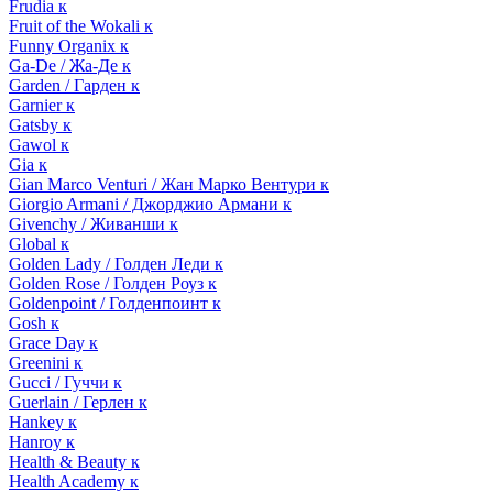
Frudia к
Fruit of the Wokali к
Funny Organix к
Ga-De / Жа-Де к
Garden / Гарден к
Garnier к
Gatsby к
Gawol к
Gia к
Gian Marco Venturi / Жан Марко Вентури к
Giorgio Armani / Джорджио Армани к
Givenchy / Живанши к
Global к
Golden Lady / Голден Леди к
Golden Rose / Голден Роуз к
Goldenpoint / Голденпоинт к
Gosh к
Grace Day к
Greenini к
Gucci / Гуччи к
Guerlain / Герлен к
Hankey к
Hanroy к
Health & Beauty к
Health Academy к