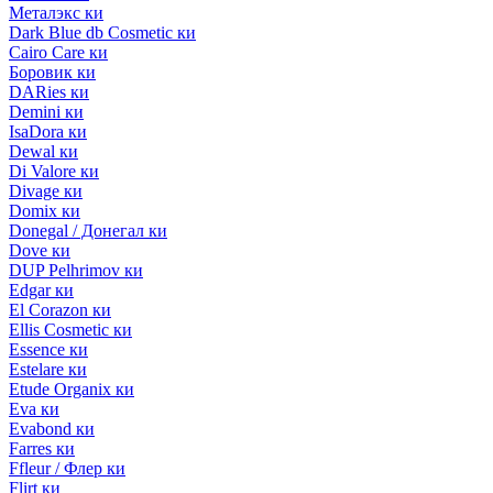
Металэкс ки
Dark Blue db Cosmetic ки
Cairo Care ки
Боровик ки
DARies ки
Demini ки
IsaDora ки
Dewal ки
Di Valore ки
Divage ки
Domix ки
Donegal / Донегал ки
Dove ки
DUP Pelhrimov ки
Edgar ки
El Corazon ки
Ellis Cosmetic ки
Essence ки
Estelare ки
Etude Organix ки
Eva ки
Evabond ки
Farres ки
Ffleur / Флер ки
Flirt ки