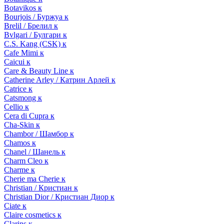
Botavikos к
Bourjois / Буржуа к
Brelil / Брелил к
Bvlgari / Булгари к
C.S. Kang (CSK) к
Cafe Mimi к
Caicui к
Care & Beauty Line к
Catherine Arley / Катрин Арлей к
Catrice к
Catsmong к
Cellio к
Cera di Cupra к
Cha-Skin к
Chambor / Шамбор к
Chamos к
Chanel / Шанель к
Charm Cleo к
Charme к
Cherie ma Cherie к
Christian / Кристиан к
Christian Dior / Кристиан Диор к
Ciate к
Claire cosmetics к
Clarins к