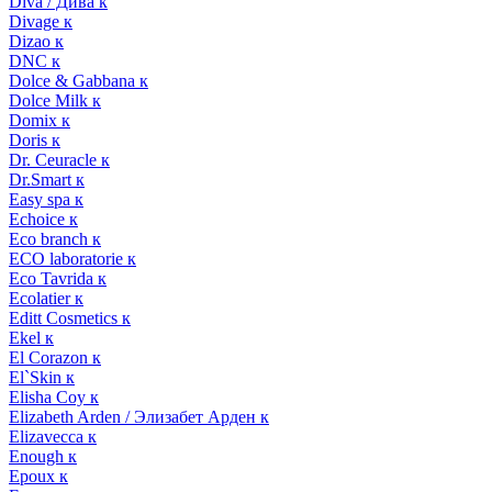
Diva / Дива к
Divage к
Dizao к
DNC к
Dolce & Gabbana к
Dolce Milk к
Domix к
Doris к
Dr. Ceuracle к
Dr.Smart к
Easy spa к
Echoice к
Eco branch к
ECO laboratorie к
Eco Tavrida к
Ecolatier к
Editt Cosmetics к
Ekel к
El Corazon к
El`Skin к
Elisha Coy к
Elizabeth Arden / Элизабет Арден к
Elizavecca к
Enough к
Epoux к