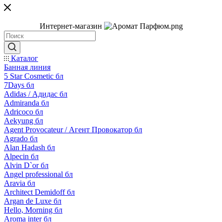
Интернет-магазин
Каталог
Банная линия
5 Star Cosmetic бл
7Days бл
Adidas / Адидас бл
Admiranda бл
Adricoco бл
Aekyung бл
Agent Provocateur / Агент Провокатор бл
Agrado бл
Alan Hadash бл
Alpecin бл
Alvin D`or бл
Angel professional бл
Aravia бл
Architect Demidoff бл
Argan de Luxe бл
Hello, Morning бл
Aroma inter бл