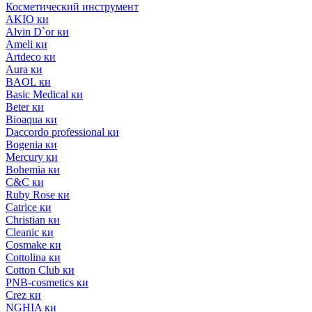
Косметический инструмент
AKIO ки
Alvin D`or ки
Ameli ки
Artdeco ки
Aura ки
BAOL ки
Basic Medical ки
Beter ки
Bioaqua ки
Daccordo professional ки
Bogenia ки
Mercury ки
Bohemia ки
C&C ки
Ruby Rose ки
Catrice ки
Christian ки
Cleanic ки
Cosmake ки
Cottolina ки
Cotton Club ки
PNB-cosmetics ки
Crez ки
NGHIA ки