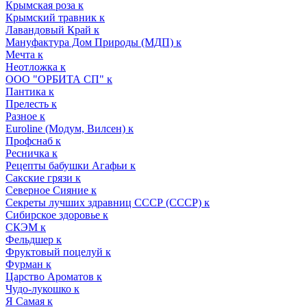
Крымская роза к
Крымский травник к
Лавандовый Край к
Мануфактура Дом Природы (МДП) к
Мечта к
Неотложка к
ООО "ОРБИТА СП" к
Пантика к
Прелесть к
Разное к
Euroline (Модум, Вилсен) к
Профснаб к
Ресничка к
Рецепты бабушки Агафьи к
Сакские грязи к
Северное Сияние к
Секреты лучших здравниц СССР (СССР) к
Сибирское здоровье к
СКЭМ к
Фельдшер к
Фруктовый поцелуй к
Фурман к
Царство Ароматов к
Чудо-лукошко к
Я Самая к