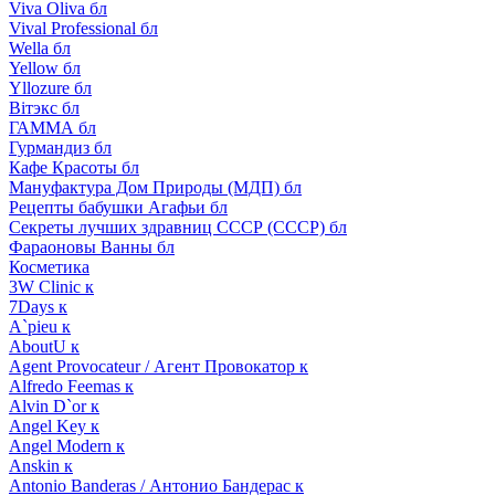
Viva Oliva бл
Vival Professional бл
Wella бл
Yellow бл
Yllozure бл
Вiтэкс бл
ГАММА бл
Гурмандиз бл
Кафе Красоты бл
Мануфактура Дом Природы (МДП) бл
Рецепты бабушки Агафьи бл
Секреты лучших здравниц СССР (СССР) бл
Фараоновы Ванны бл
Косметика
3W Clinic к
7Days к
A`pieu к
AboutU к
Agent Provocateur / Агент Провокатор к
Alfredo Feemas к
Alvin D`or к
Angel Key к
Angel Modern к
Anskin к
Antonio Banderas / Антонио Бандерас к