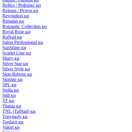
Reflex / Рефлекс ки
Relouis / Релуи ки
Revolution ки
Rimalan ки
Romantic Collection ки
Royal Rose ки
RuNail ки
Salon Professional ки
SanShine ки
Scarlet Line ки
Shary ки
Silver Star ки
Silver Style ки
Skin Reborn ки
Skinlite ки
SPL ки
Stella ки
Still ки
TF ки
Titania ки
TNL (TatNail) ки
Tonymoly ки
Topface ки
Valori ки