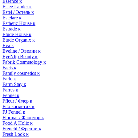
Essence к
Estee Lauder к
Estel / Эстель к
Estelare к
Esthetic House к
Estrade к
Etude House к
Etude Organix к
Eva к
Eveline / Эвелин к
EyeNlip Beauty к
Fabrik Cosmetology к
Facis к
Family cosmetics к
Farle к
Farm Stay к
Farres к
Fennel к
Ffleur / Флер к
Fito косметик к
FJ Fennel к
Flormar / Флормар к
Food A Holic к
Frenchi / Френчи к
Fresh Look к