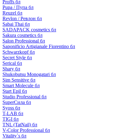
Proffs бл
Pupa / Пупа бл
Reuzel бл
Revlon / Ревлон бл
Sabai Thai бл
SADAPACK cosmetics бл
Sakura cosmetics бл
Salon Professional бл
Saponificio Artigianale Fiorentino бл
Schwarzkopf бл
Secret Style бл
Serical бл
Shary бл
Shukobutsu Monogatari бл
Sim Sensitive бл
Smart Molecule бл
Start Epil бл
Studio Professional бл
SuperСила бл
Syoss бл
T-LAB бл
TIGI бл
TNL (TatNail) бл
V-Color Professional бл
Vitality`s бл