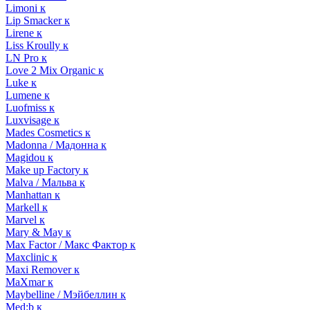
Limoni к
Lip Smacker к
Lirene к
Liss Kroully к
LN Pro к
Love 2 Mix Organic к
Luke к
Lumene к
Luofmiss к
Luxvisage к
Mades Cosmetics к
Madonna / Мадонна к
Magidou к
Make up Factory к
Malva / Мальва к
Manhattan к
Markell к
Marvel к
Mary & May к
Max Factor / Макс Фактор к
Maxclinic к
Maxi Remover к
MaXmar к
Maybelline / Мэйбеллин к
Med:b к