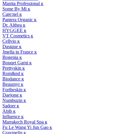
Manita Professional к
Some By Mi к
Care:nel к
Pantera Organic к
Dr. Althea к
HYGGEE к
VT Cosmetics к
Cellvio к
Dasique к
Jmella in France к
Bogenia к
Bouqet Garni к
Prettyskin к
Rom&nd к
Biodance к
Beaumyr к
Fortheskin к
Daejong к
Numbuzin к
Sadoer к
Abib к
Influence к
Marrakech Royal Spa к
Fu Le Wang Yi Jun Gao к
Graymelin к