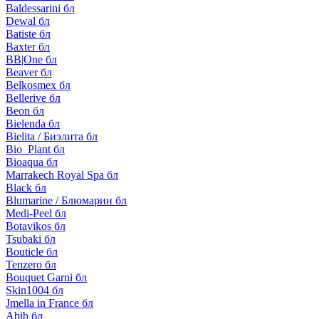
Baldessarini бл
Dewal бл
Batiste бл
Baxter бл
BB|One бл
Beaver бл
Belkosmex бл
Bellerive бл
Beon бл
Bielenda бл
Bielita / Биэлита бл
Bio_Plant бл
Bioaqua бл
Marrakech Royal Spa бл
Black бл
Blumarine / Блюмарин бл
Medi-Peel бл
Botavikos бл
Tsubaki бл
Bouticle бл
Tenzero бл
Bouquet Garni бл
Skin1004 бл
Jmella in France бл
Abib бл