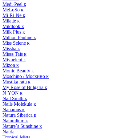
Medi-Peel к
MeLoSo к
Mi-Ri-Ne к
Milatte к
Mildlook к
Milk Plus к
Million Pauline к
Miss Selene к
Missha к
Misss Tais к
Miyueleni к
Mizon к
Monic Beauty к
Moschino / Москино к
Mustika ratu к
My Rose of Bulgaria к
N`YON к
Nail Smith к
Nails Molekula к
Nanamus к
Natura Siberica к
Naturalium к
Nature`s Sunshine к
Natria
Tropical Mists