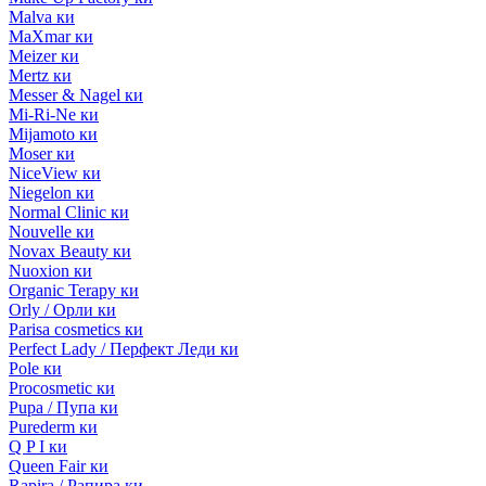
Malva ки
MaXmar ки
Meizer ки
Mertz ки
Messer & Nagel ки
Mi-Ri-Ne ки
Mijamoto ки
Moser ки
NiceView ки
Niegelon ки
Normal Clinic ки
Nouvelle ки
Novax Beauty ки
Nuoxion ки
Organic Terapy ки
Orly / Орли ки
Parisa cosmetics ки
Perfect Lady / Перфект Леди ки
Pole ки
Procosmetic ки
Pupa / Пупа ки
Purederm ки
Q P I ки
Queen Fair ки
Rapira / Рапира ки