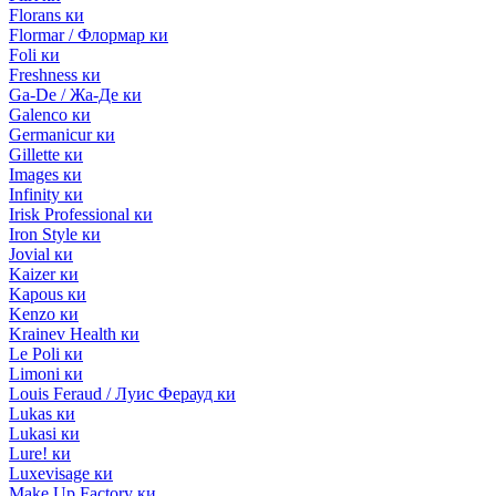
Florans ки
Flormar / Флормар ки
Foli ки
Freshness ки
Ga-De / Жа-Де ки
Galenco ки
Germanicur ки
Gillette ки
Images ки
Infinity ки
Irisk Professional ки
Iron Style ки
Jovial ки
Kaizer ки
Kapous ки
Kenzo ки
Krainev Health ки
Le Poli ки
Limoni ки
Louis Feraud / Луис Ферауд ки
Lukas ки
Lukasi ки
Lure! ки
Luxevisage ки
Make Up Factory ки