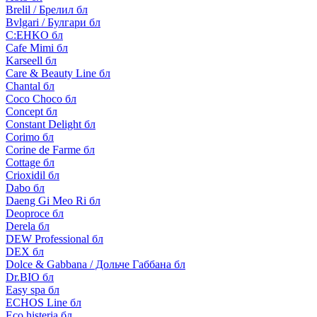
Brelil / Брелил бл
Bvlgari / Булгари бл
C:EHKO бл
Cafe Mimi бл
Karseell бл
Care & Beauty Line бл
Chantal бл
Coco Choco бл
Concept бл
Constant Delight бл
Corimo бл
Corine de Farme бл
Cottage бл
Crioxidil бл
Dabo бл
Daeng Gi Meo Ri бл
Deoproce бл
Derela бл
DEW Professional бл
DEX бл
Dolce & Gabbana / Дольче Габбана бл
Dr.BIO бл
Easy spa бл
ECHOS Line бл
Eco histeria бл