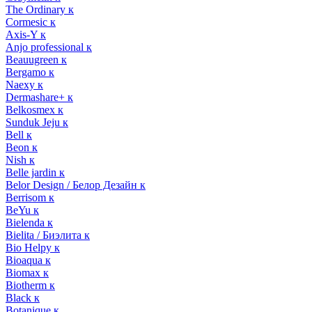
The Ordinary к
Cormesic к
Axis-Y к
Anjo professional к
Beauugreen к
Bergamo к
Naexy к
Dermashare+ к
Belkosmex к
Sunduk Jeju к
Bell к
Beon к
Nish к
Belle jardin к
Belor Design / Белор Дезайн к
Berrisom к
BeYu к
Bielenda к
Bielita / Биэлита к
Bio Helpy к
Bioaqua к
Biomax к
Biotherm к
Black к
Botanique к