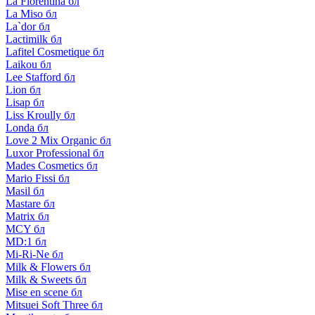
La Florentina бл
La Miso бл
La`dor бл
Lactimilk бл
Lafitel Cosmetique бл
Laikou бл
Lee Stafford бл
Lion бл
Lisap бл
Liss Kroully бл
Londa бл
Love 2 Mix Organic бл
Luxor Professional бл
Mades Cosmetics бл
Mario Fissi бл
Masil бл
Mastare бл
Matrix бл
MCY бл
MD:1 бл
Mi-Ri-Ne бл
Milk & Flowers бл
Milk & Sweets бл
Mise en scene бл
Mitsuei Soft Three бл