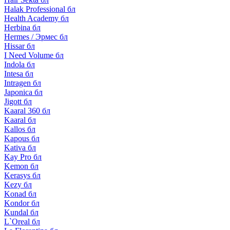
Halak Professional бл
Health Academy бл
Herbina бл
Hermes / Эрмес бл
Hissar бл
I Need Volume бл
Indola бл
Intesa бл
Intragen бл
Japonica бл
Jigott бл
Kaaral 360 бл
Kaaral бл
Kallos бл
Kapous бл
Kativa бл
Kay Pro бл
Kemon бл
Kerasys бл
Kezy бл
Konad бл
Kondor бл
Kundal бл
L`Oreal бл