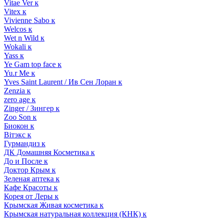
Vitae Ver к
Vitex к
Vivienne Sabo к
Welcos к
Wet n Wild к
Wokali к
Yass к
Ye Gam top face к
Yu.r Me к
Yves Saint Laurent / Ив Сен Лоран к
Zenzia к
zero age к
Zinger / Зингер к
Zoo Son к
Биокон к
Вiтэкс к
Гурмандиз к
ДК Домашняя Косметика к
До и После к
Доктор Крым к
Зеленая аптека к
Кафе Красоты к
Корея от Леры к
Крымская Живая косметика к
Крымская натуральная коллекция (КНК) к