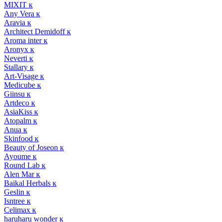
MIXIT к
Any Vera к
Aravia к
Architect Demidoff к
Aroma inter к
Aronyx к
Neverti к
Stallary к
Art-Visage к
Medicube к
Giinsu к
Artdeco к
AsiaKiss к
Atopalm к
Anua к
Skinfood к
Beauty of Joseon к
Ayoume к
Round Lab к
Alen Mar к
Baikal Herbals к
Geslin к
Isntree к
Celimax к
haruharu wonder к