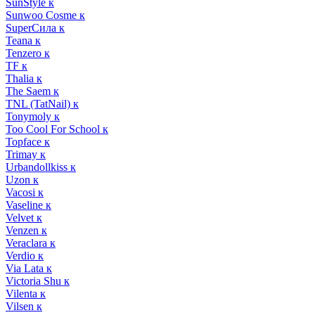
SunStyle к
Sunwoo Cosme к
SuperСила к
Teana к
Tenzero к
TF к
Thalia к
The Saem к
TNL (TatNail) к
Tonymoly к
Too Cool For School к
Topface к
Trimay к
Urbandollkiss к
Uzon к
Vacosi к
Vaseline к
Velvet к
Venzen к
Veraclara к
Verdio к
Via Lata к
Victoria Shu к
Vilenta к
Vilsen к