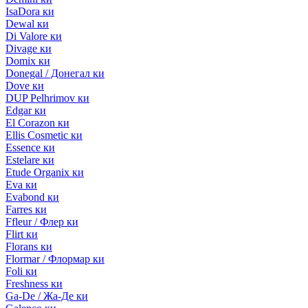
IsaDora ки
Dewal ки
Di Valore ки
Divage ки
Domix ки
Donegal / Донегал ки
Dove ки
DUP Pelhrimov ки
Edgar ки
El Corazon ки
Ellis Cosmetic ки
Essence ки
Estelare ки
Etude Organix ки
Eva ки
Evabond ки
Farres ки
Ffleur / Флер ки
Flirt ки
Florans ки
Flormar / Флормар ки
Foli ки
Freshness ки
Ga-De / Жа-Де ки