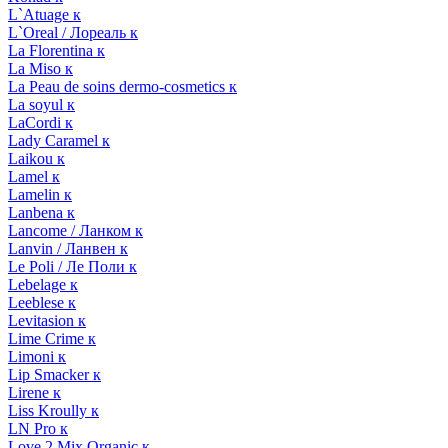
L`Atuage к
L`Oreal / Лореаль к
La Florentina к
La Miso к
La Peau de soins dermo-cosmetics к
La soyul к
LaCordi к
Lady Caramel к
Laikou к
Lamel к
Lamelin к
Lanbena к
Lancome / Ланком к
Lanvin / Ланвен к
Le Poli / Ле Поли к
Lebelage к
Leeblese к
Levitasion к
Lime Crime к
Limoni к
Lip Smacker к
Lirene к
Liss Kroully к
LN Pro к
Love 2 Mix Organic к