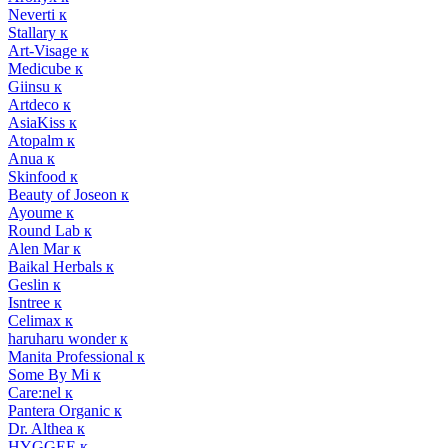
Neverti к
Stallary к
Art-Visage к
Medicube к
Giinsu к
Artdeco к
AsiaKiss к
Atopalm к
Anua к
Skinfood к
Beauty of Joseon к
Ayoume к
Round Lab к
Alen Mar к
Baikal Herbals к
Geslin к
Isntree к
Celimax к
haruharu wonder к
Manita Professional к
Some By Mi к
Care:nel к
Pantera Organic к
Dr. Althea к
HYGGEE к