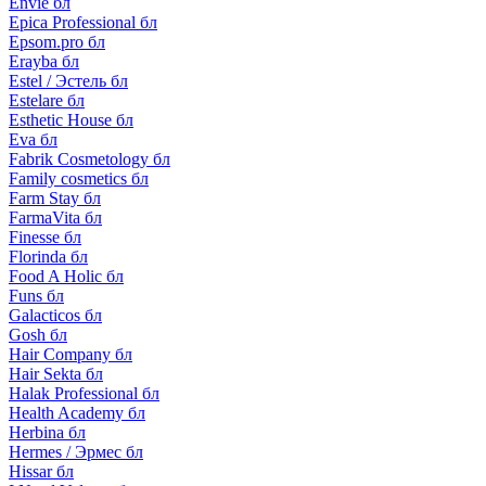
Envie бл
Epica Professional бл
Epsom.pro бл
Erayba бл
Estel / Эстель бл
Estelare бл
Esthetic House бл
Eva бл
Fabrik Cosmetology бл
Family cosmetics бл
Farm Stay бл
FarmaVita бл
Finesse бл
Florinda бл
Food A Holic бл
Funs бл
Galacticos бл
Gosh бл
Hair Company бл
Hair Sekta бл
Halak Professional бл
Health Academy бл
Herbina бл
Hermes / Эрмес бл
Hissar бл