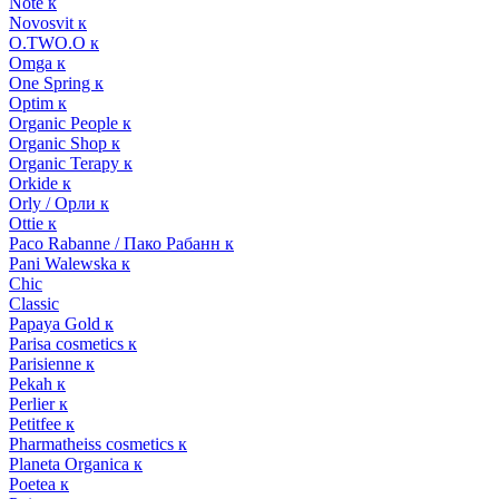
Note к
Novosvit к
O.TWO.O к
Omga к
One Spring к
Optim к
Organic People к
Organic Shop к
Organic Terapy к
Orkide к
Orly / Орли к
Ottie к
Paco Rabanne / Пако Рабанн к
Pani Walewska к
Chic
Classic
Papaya Gold к
Parisa cosmetics к
Parisienne к
Pekah к
Perlier к
Petitfee к
Pharmatheiss cosmetics к
Planeta Organica к
Poetea к