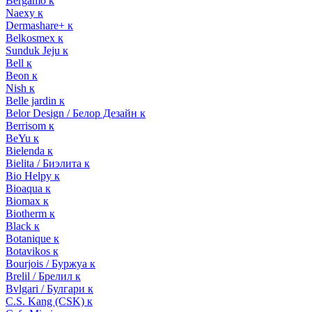
Bergamo к
Naexy к
Dermashare+ к
Belkosmex к
Sunduk Jeju к
Bell к
Beon к
Nish к
Belle jardin к
Belor Design / Белор Дезайн к
Berrisom к
BeYu к
Bielenda к
Bielita / Биэлита к
Bio Helpy к
Bioaqua к
Biomax к
Biotherm к
Black к
Botanique к
Botavikos к
Bourjois / Буржуа к
Brelil / Брелил к
Bvlgari / Булгари к
C.S. Kang (CSK) к