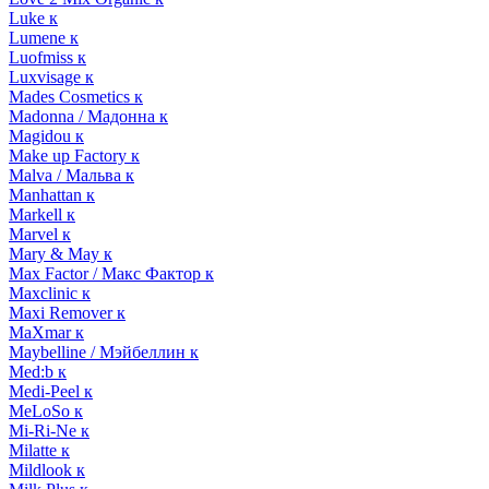
Luke к
Lumene к
Luofmiss к
Luxvisage к
Mades Cosmetics к
Madonna / Мадонна к
Magidou к
Make up Factory к
Malva / Мальва к
Manhattan к
Markell к
Marvel к
Mary & May к
Max Factor / Макс Фактор к
Maxclinic к
Maxi Remover к
MaXmar к
Maybelline / Мэйбеллин к
Med:b к
Medi-Peel к
MeLoSo к
Mi-Ri-Ne к
Milatte к
Mildlook к