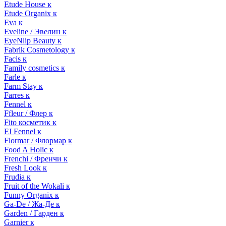
Etude House к
Etude Organix к
Eva к
Eveline / Эвелин к
EyeNlip Beauty к
Fabrik Cosmetology к
Facis к
Family cosmetics к
Farle к
Farm Stay к
Farres к
Fennel к
Ffleur / Флер к
Fito косметик к
FJ Fennel к
Flormar / Флормар к
Food A Holic к
Frenchi / Френчи к
Fresh Look к
Frudia к
Fruit of the Wokali к
Funny Organix к
Ga-De / Жа-Де к
Garden / Гарден к
Garnier к