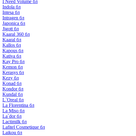
I Need Volume бл
Indola бл
Intesa бл
Intragen бл
Japonica бл
Jigott бл
Kaaral 360 бл
Kaaral бл
Kallos бл
Kapous бл
Kativa бл
Kay Pro бл
Kemon бл
Kerasys бл
Kezy бл
Konad бл
Kondor бл
Kundal бл
L`Oreal бл
La Florentina бл
La Miso бл
La`dor бл
Lactimilk бл
Lafitel Cosmetique бл
Laikou бл