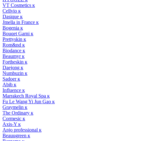
VT Cosmetics к
Cellvio к
Dasique к
Jmella in France к
Bogenia к
Bouqet Garni к
Prettyskin к
Rom&nd к
Biodance к
Beaumyr к
Fortheskin к
Daejong к
Numbuzin к
Sadoer к
Abib к
Influence к
Marrakech Royal Spa к
Fu Le Wang Yi Jun Gao к
Graymelin к
The Ordinary к
Cormesic к
Axis-Y к
Anjo professional к
Beauugreen к