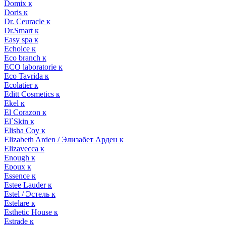
Domix к
Doris к
Dr. Ceuracle к
Dr.Smart к
Easy spa к
Echoice к
Eco branch к
ECO laboratorie к
Eco Tavrida к
Ecolatier к
Editt Cosmetics к
Ekel к
El Corazon к
El`Skin к
Elisha Coy к
Elizabeth Arden / Элизабет Арден к
Elizavecca к
Enough к
Epoux к
Essence к
Estee Lauder к
Estel / Эстель к
Estelare к
Esthetic House к
Estrade к