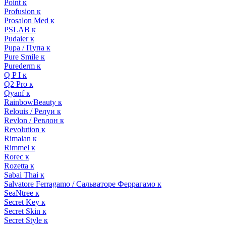
Point к
Profusion к
Prosalon Med к
PSLAB к
Pudaier к
Pupa / Пупа к
Pure Smile к
Purederm к
Q P I к
Q2 Pro к
Qyanf к
RainbowBeauty к
Relouis / Релуи к
Revlon / Ревлон к
Revolution к
Rimalan к
Rimmel к
Rorec к
Rozetta к
Sabai Thai к
Salvatore Ferragamo / Сальваторе Феррагамо к
SeaNtree к
Secret Key к
Secret Skin к
Secret Style к