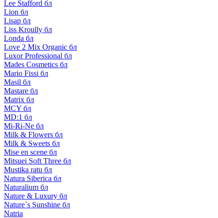
Lee Stafford бл
Lion бл
Lisap бл
Liss Kroully бл
Londa бл
Love 2 Mix Organic бл
Luxor Professional бл
Mades Cosmetics бл
Mario Fissi бл
Masil бл
Mastare бл
Matrix бл
MCY бл
MD:1 бл
Mi-Ri-Ne бл
Milk & Flowers бл
Milk & Sweets бл
Mise en scene бл
Mitsuei Soft Three бл
Mustika ratu бл
Natura Siberica бл
Naturalium бл
Nature & Luxury бл
Nature`s Sunshine бл
Natria