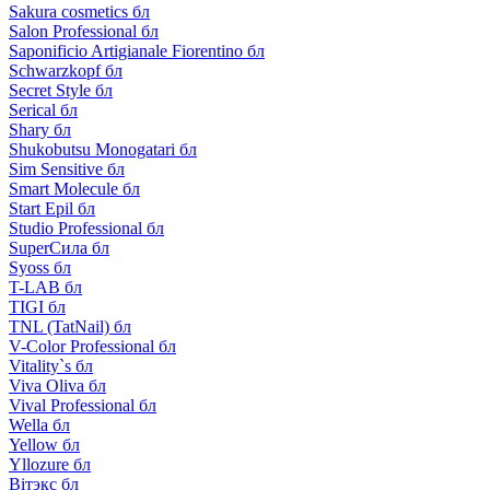
Sakura cosmetics бл
Salon Professional бл
Saponificio Artigianale Fiorentino бл
Schwarzkopf бл
Secret Style бл
Serical бл
Shary бл
Shukobutsu Monogatari бл
Sim Sensitive бл
Smart Molecule бл
Start Epil бл
Studio Professional бл
SuperСила бл
Syoss бл
T-LAB бл
TIGI бл
TNL (TatNail) бл
V-Color Professional бл
Vitality`s бл
Viva Oliva бл
Vival Professional бл
Wella бл
Yellow бл
Yllozure бл
Вiтэкс бл