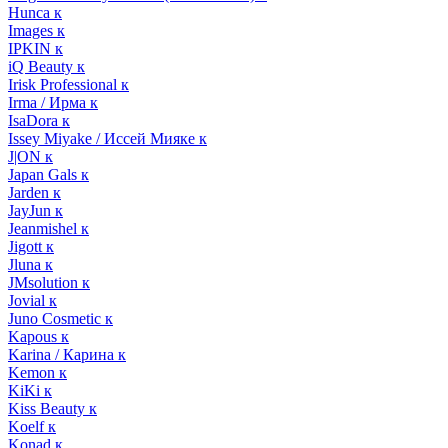
Hunca к
Images к
IPKIN к
iQ Beauty к
Irisk Professional к
Irma / Ирма к
IsaDora к
Issey Miyake / Иссей Мияке к
J|ON к
Japan Gals к
Jarden к
JayJun к
Jeanmishel к
Jigott к
Jluna к
JMsolution к
Jovial к
Juno Cosmetic к
Kapous к
Karina / Карина к
Kemon к
KiKi к
Kiss Beauty к
Koelf к
Konad к