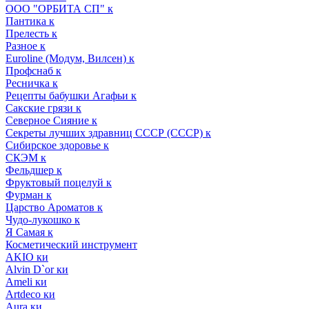
ООО "ОРБИТА СП" к
Пантика к
Прелесть к
Разное к
Euroline (Модум, Вилсен) к
Профснаб к
Ресничка к
Рецепты бабушки Агафьи к
Сакские грязи к
Северное Сияние к
Секреты лучших здравниц СССР (СССР) к
Сибирское здоровье к
СКЭМ к
Фельдшер к
Фруктовый поцелуй к
Фурман к
Царство Ароматов к
Чудо-лукошко к
Я Самая к
Косметический инструмент
AKIO ки
Alvin D`or ки
Ameli ки
Artdeco ки
Aura ки