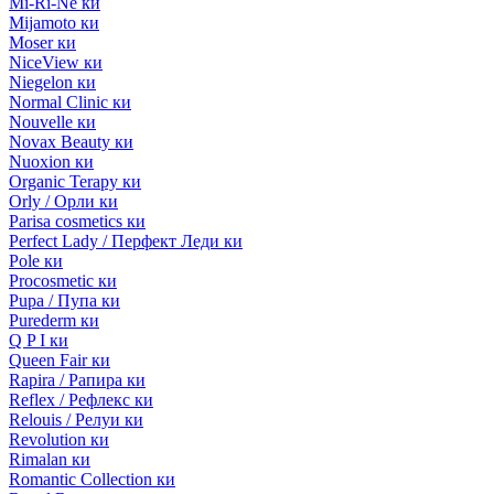
Mi-Ri-Ne ки
Mijamoto ки
Moser ки
NiceView ки
Niegelon ки
Normal Clinic ки
Nouvelle ки
Novax Beauty ки
Nuoxion ки
Organic Terapy ки
Orly / Орли ки
Parisa cosmetics ки
Perfect Lady / Перфект Леди ки
Pole ки
Procosmetic ки
Pupa / Пупа ки
Purederm ки
Q P I ки
Queen Fair ки
Rapira / Рапира ки
Reflex / Рефлекс ки
Relouis / Релуи ки
Revolution ки
Rimalan ки
Romantic Collection ки