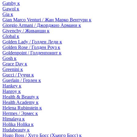
Gatsby к
Gawol к
Gia к
Gian Marco Venturi / Жан Марко Вентури к
Giorgio Armani / Джорджио Армани к
Givenchy / Живанши к
Global к
Golden Lady / Голден Леди к
Golden Rose / Голден Роуз к
Goldenpoint / Голденпоинт к
Gosh к
Grace Day к
Greenini к
Gucci / Гуччи к
Guerlain / Герлен к
Hankey к
Hanroy к
Health & Beauty к
Health Academy к
Helena Rubinstein к
Hermes / Эрмес к
Himalaya к
Holika Holika к
Hudabeauty к
Hugo Boss / Хуго Босс (Хьюго Босс) к