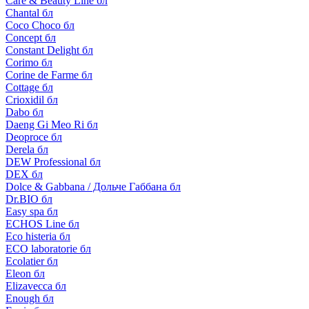
Care & Beauty Line бл
Chantal бл
Coco Choco бл
Concept бл
Constant Delight бл
Corimo бл
Corine de Farme бл
Cottage бл
Crioxidil бл
Dabo бл
Daeng Gi Meo Ri бл
Deoproce бл
Derela бл
DEW Professional бл
DEX бл
Dolce & Gabbana / Дольче Габбана бл
Dr.BIO бл
Easy spa бл
ECHOS Line бл
Eco histeria бл
ECO laboratorie бл
Ecolatier бл
Eleon бл
Elizavecca бл
Enough бл