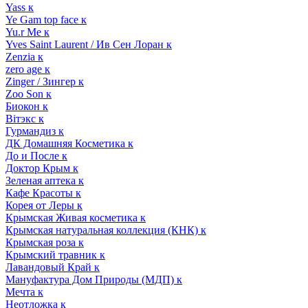
Yass к
Ye Gam top face к
Yu.r Me к
Yves Saint Laurent / Ив Сен Лоран к
Zenzia к
zero age к
Zinger / Зингер к
Zoo Son к
Биокон к
Вiтэкс к
Гурмандиз к
ДК Домашняя Косметика к
До и После к
Доктор Крым к
Зеленая аптека к
Кафе Красоты к
Корея от Леры к
Крымская Живая косметика к
Крымская натуральная коллекция (КНК) к
Крымская роза к
Крымский травник к
Лавандовый Край к
Мануфактура Дом Природы (МДП) к
Мечта к
Неотложка к