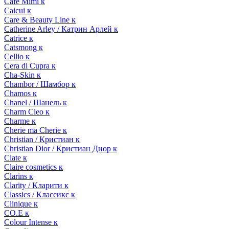
Cafe Mimi к
Caicui к
Care & Beauty Line к
Catherine Arley / Катрин Арлей к
Catrice к
Catsmong к
Cellio к
Cera di Cupra к
Cha-Skin к
Chambor / Шамбор к
Chamos к
Chanel / Шанель к
Charm Cleo к
Charme к
Cherie ma Cherie к
Christian / Кристиан к
Christian Dior / Кристиан Диор к
Ciate к
Claire cosmetics к
Clarins к
Clarity / Кларити к
Classics / Классикс к
Clinique к
CO.E к
Colour Intense к