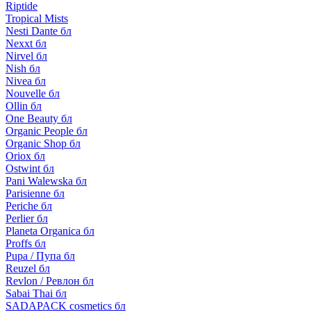
Riptide
Tropical Mists
Nesti Dante бл
Nexxt бл
Nirvel бл
Nish бл
Nivea бл
Nouvelle бл
Ollin бл
One Beauty бл
Organic People бл
Organic Shop бл
Oriox бл
Ostwint бл
Pani Walewska бл
Parisienne бл
Periche бл
Perlier бл
Planeta Organica бл
Proffs бл
Pupa / Пупа бл
Reuzel бл
Revlon / Ревлон бл
Sabai Thai бл
SADAPACK cosmetics бл