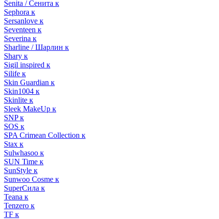
Senita / Сенита к
Sephora к
Sersanlove к
Seventeen к
Severina к
Sharline / Шарлин к
Shary к
Sigil inspired к
Silife к
Skin Guardian к
Skin1004 к
Skinlite к
Sleek MakeUp к
SNP к
SOS к
SPA Crimean Collection к
Stax к
Sulwhasoo к
SUN Time к
SunStyle к
Sunwoo Cosme к
SuperСила к
Teana к
Tenzero к
TF к