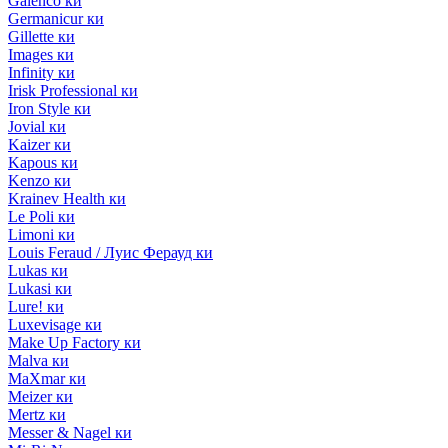
Galenco ки
Germanicur ки
Gillette ки
Images ки
Infinity ки
Irisk Professional ки
Iron Style ки
Jovial ки
Kaizer ки
Kapous ки
Kenzo ки
Krainev Health ки
Le Poli ки
Limoni ки
Louis Feraud / Луис Ферауд ки
Lukas ки
Lukasi ки
Lure! ки
Luxevisage ки
Make Up Factory ки
Malva ки
MaXmar ки
Meizer ки
Mertz ки
Messer & Nagel ки