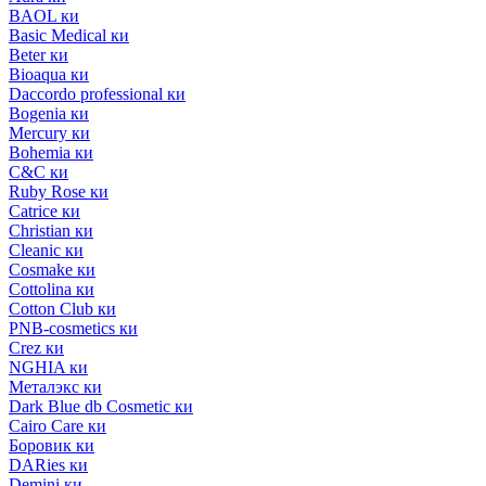
BAOL ки
Basic Medical ки
Beter ки
Bioaqua ки
Daccordo professional ки
Bogenia ки
Mercury ки
Bohemia ки
C&C ки
Ruby Rose ки
Catrice ки
Christian ки
Cleanic ки
Cosmake ки
Cottolina ки
Cotton Club ки
PNB-cosmetics ки
Crez ки
NGHIA ки
Металэкс ки
Dark Blue db Cosmetic ки
Cairo Care ки
Боровик ки
DARies ки
Demini ки