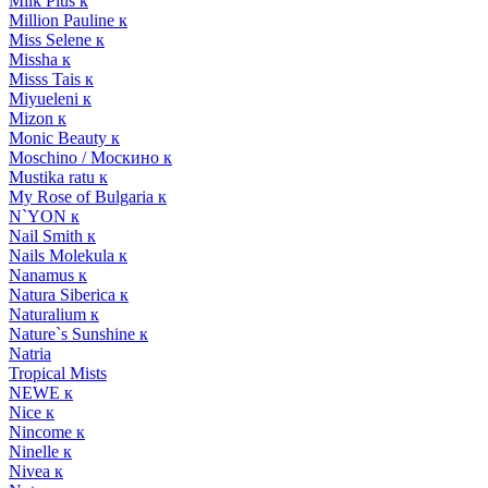
Milk Plus к
Million Pauline к
Miss Selene к
Missha к
Misss Tais к
Miyueleni к
Mizon к
Monic Beauty к
Moschino / Москино к
Mustika ratu к
My Rose of Bulgaria к
N`YON к
Nail Smith к
Nails Molekula к
Nanamus к
Natura Siberica к
Naturalium к
Nature`s Sunshine к
Natria
Tropical Mists
NEWE к
Nice к
Nincome к
Ninelle к
Nivea к