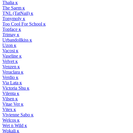
Thalia к
The Saem к
TNL (TatNail) к
Tonymoly к
Too Cool For School к
Topface к
Trimay к
Urbandollkiss к
Uzon к
Vacosi к
Vaseline к
Velvet к
Venzen к
Veraclara к
Verdio к
Via Lata к
Victoria Shu к
Vilenta к
Vilsen к
Vitae Ver к
Vitex к
Vivienne Sabo к
Welcos к
Wet n Wild к
Wokali к