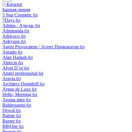
Каталог
Банная линия
5 Star Cosmetic бл
7Days бл
Adidas / Адидас бл
Admiranda бл
Adricoco бл
Aekyung бл
Agent Provocateur / Агент Провокатор бл
Agrado бл
Alan Hadash бл
Alpecin бл
Alvin D`or бл
Angel professional бл
Aravia бл
Architect Demidoff бл
Argan de Luxe бл
Hello, Morning бл
Aroma inter бл
Baldessarini бл
Dewal бл
Batiste бл
Baxter бл
BB|One бл
Beaver бл