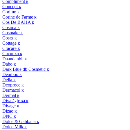
Compliment к
Concept к
Corimo к
Corine de Farme к
Cos De BAHA к
Cosima к
Cosmake к
Cosrx к
Cottage к
Cracare к
Cucunzn к
Daandanbit к
Dabo к
Dark Blue db Cosmetic к
Dearboo к
Delia к
Deoproce к
Dermacol к
Dermal к
Diva / Дива к
Divage к
Dizao к
DNC к
Dolce & Gabbana к
Dolce Milk к