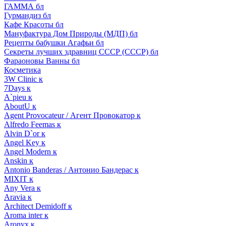
ГАММА бл
Гурмандиз бл
Кафе Красоты бл
Мануфактура Дом Природы (МДП) бл
Рецепты бабушки Агафьи бл
Секреты лучших здравниц СССР (СССР) бл
Фараоновы Ванны бл
Косметика
3W Clinic к
7Days к
A`pieu к
AboutU к
Agent Provocateur / Агент Провокатор к
Alfredo Feemas к
Alvin D`or к
Angel Key к
Angel Modern к
Anskin к
Antonio Banderas / Антонио Бандерас к
MIXIT к
Any Vera к
Aravia к
Architect Demidoff к
Aroma inter к
Aronyx к