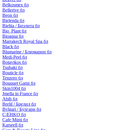
Belkosmex бл
Bellerive бл
Beon бл
Bielenda бл
Bielita / Биэлита бл
Bio_Plant бл
Bioaqua бл
Marrakech Royal Spa бл
Black бл
Blumarine / Блюмарин бл
Medi-Peel бл
Botavikos бл
Tsubaki бл
Bouticle бл
Tenzero бл
Bouquet Garni бл
Skin1004 бл
Jmella in France бл
Abib бл
Brelil / Брелил бл
Bvlgari / Булгари бл
C:EHKO бл
Cafe Mimi бл
Karseell бл