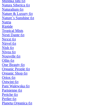
Mustika ratu бл
Natura Siberica бл
Naturalium бл
Nature & Luxury бл
Nature`s Sunshine бл
Natria
Riptide
Tropical Mists
Nesti Dante бл
Nexxt бл
Nirvel бл
Nish бл
Nivea бл
Nouvelle бл
Ollin бл
One Beauty бл
Organic People бл
Organic Shop бл
Oriox бл
Ostwint бл
Pani Walewska бл
Parisienne бл
Periche бл
Perlier бл
Planeta Organica бл