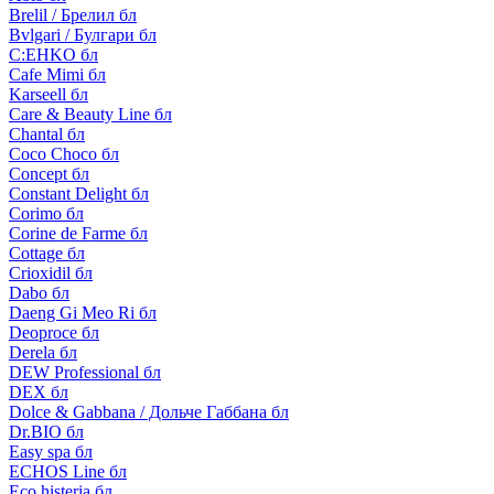
Brelil / Брелил бл
Bvlgari / Булгари бл
C:EHKO бл
Cafe Mimi бл
Karseell бл
Care & Beauty Line бл
Chantal бл
Coco Choco бл
Concept бл
Constant Delight бл
Corimo бл
Corine de Farme бл
Cottage бл
Crioxidil бл
Dabo бл
Daeng Gi Meo Ri бл
Deoproce бл
Derela бл
DEW Professional бл
DEX бл
Dolce & Gabbana / Дольче Габбана бл
Dr.BIO бл
Easy spa бл
ECHOS Line бл
Eco histeria бл