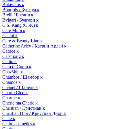
Botavikos к
Bourjois / Буржуа к
Brelil / Брелил к
Bvlgari / Булгари к
C.S. Kang (CSK) к
Cafe Mimi к
Caicui к
Care & Beauty Line к
Catherine Arley / Катрин Арлей к
Catrice к
Catsmong к
Cellio к
Cera di Cupra к
Cha-Skin к
Chambor / Шамбор к
Chamos к
Chanel / Шанель к
Charm Cleo к
Charme к
Cherie ma Cherie к
Christian / Кристиан к
Christian Dior / Кристиан Диор к
Ciate к
Claire cosmetics к
Clarins к