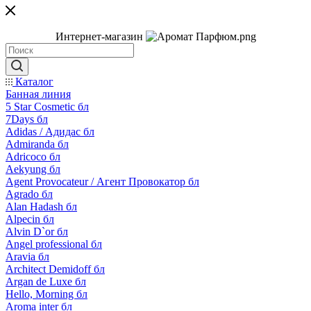
Интернет-магазин
Каталог
Банная линия
5 Star Cosmetic бл
7Days бл
Adidas / Адидас бл
Admiranda бл
Adricoco бл
Aekyung бл
Agent Provocateur / Агент Провокатор бл
Agrado бл
Alan Hadash бл
Alpecin бл
Alvin D`or бл
Angel professional бл
Aravia бл
Architect Demidoff бл
Argan de Luxe бл
Hello, Morning бл
Aroma inter бл