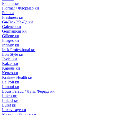
Florans ки
Flormar / Флормар ки
Foli ки
Freshness ки
Ga-De / Жа-Де ки
Galenco ки
Germanicur ки
Gillette ки
Images ки
Infinity ки
Irisk Professional ки
Iron Style ки
Jovial ки
Kaizer ки
Kapous ки
Kenzo ки
Krainev Health ки
Le Poli ки
Limoni ки
Louis Feraud / Луис Ферауд ки
Lukas ки
Lukasi ки
Lure! ки
Luxevisage ки
Make Up Factory ки