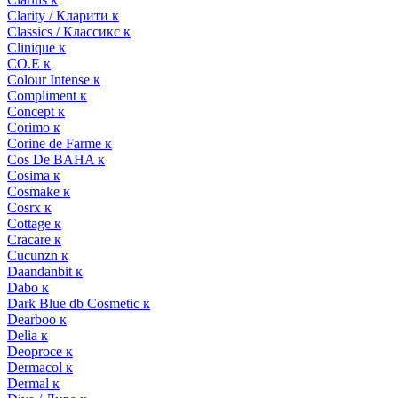
Clarity / Кларити к
Classics / Классикс к
Clinique к
CO.E к
Colour Intense к
Compliment к
Concept к
Corimo к
Corine de Farme к
Cos De BAHA к
Cosima к
Cosmake к
Cosrx к
Cottage к
Cracare к
Cucunzn к
Daandanbit к
Dabo к
Dark Blue db Cosmetic к
Dearboo к
Delia к
Deoproce к
Dermacol к
Dermal к