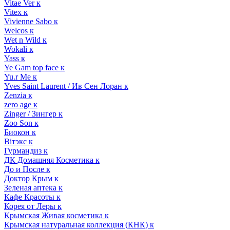
Vitae Ver к
Vitex к
Vivienne Sabo к
Welcos к
Wet n Wild к
Wokali к
Yass к
Ye Gam top face к
Yu.r Me к
Yves Saint Laurent / Ив Сен Лоран к
Zenzia к
zero age к
Zinger / Зингер к
Zoo Son к
Биокон к
Вiтэкс к
Гурмандиз к
ДК Домашняя Косметика к
До и После к
Доктор Крым к
Зеленая аптека к
Кафе Красоты к
Корея от Леры к
Крымская Живая косметика к
Крымская натуральная коллекция (КНК) к