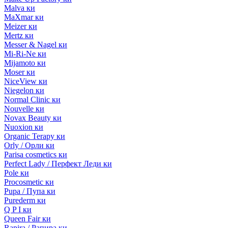
Malva ки
MaXmar ки
Meizer ки
Mertz ки
Messer & Nagel ки
Mi-Ri-Ne ки
Mijamoto ки
Moser ки
NiceView ки
Niegelon ки
Normal Clinic ки
Nouvelle ки
Novax Beauty ки
Nuoxion ки
Organic Terapy ки
Orly / Орли ки
Parisa cosmetics ки
Perfect Lady / Перфект Леди ки
Pole ки
Procosmetic ки
Pupa / Пупа ки
Purederm ки
Q P I ки
Queen Fair ки
Rapira / Рапира ки