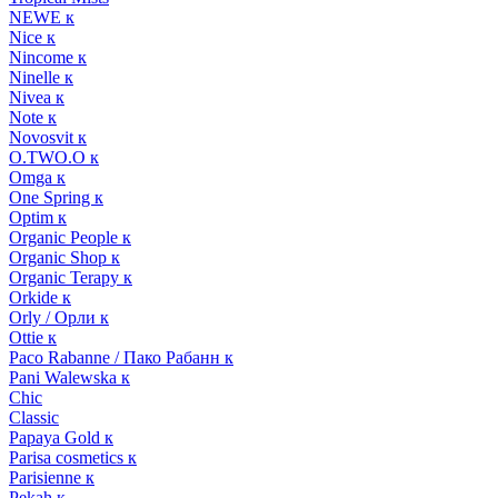
NEWE к
Nice к
Nincome к
Ninelle к
Nivea к
Note к
Novosvit к
O.TWO.O к
Omga к
One Spring к
Optim к
Organic People к
Organic Shop к
Organic Terapy к
Orkide к
Orly / Орли к
Ottie к
Paco Rabanne / Пако Рабанн к
Pani Walewska к
Chic
Classic
Papaya Gold к
Parisa cosmetics к
Parisienne к
Pekah к