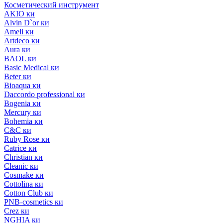
Косметический инструмент
AKIO ки
Alvin D`or ки
Ameli ки
Artdeco ки
Aura ки
BAOL ки
Basic Medical ки
Beter ки
Bioaqua ки
Daccordo professional ки
Bogenia ки
Mercury ки
Bohemia ки
C&C ки
Ruby Rose ки
Catrice ки
Christian ки
Cleanic ки
Cosmake ки
Cottolina ки
Cotton Club ки
PNB-cosmetics ки
Crez ки
NGHIA ки