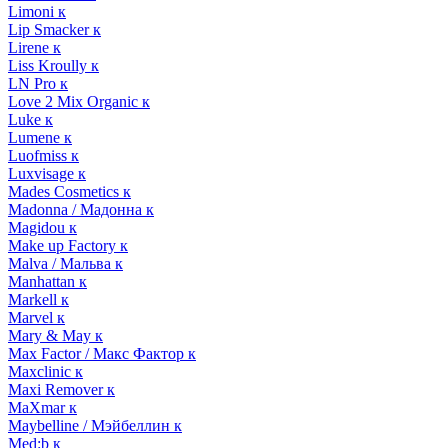
Limoni к
Lip Smacker к
Lirene к
Liss Kroully к
LN Pro к
Love 2 Mix Organic к
Luke к
Lumene к
Luofmiss к
Luxvisage к
Mades Cosmetics к
Madonna / Мадонна к
Magidou к
Make up Factory к
Malva / Мальва к
Manhattan к
Markell к
Marvel к
Mary & May к
Max Factor / Макс Фактор к
Maxclinic к
Maxi Remover к
MaXmar к
Maybelline / Мэйбеллин к
Med:b к