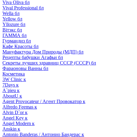
Viva Oliva бл
Vival Professional бл
Wella бл
Yellow бл
Yllozure бл
Вiтэкс бл
ГАММА бл
Гурмандиз бл
Кафе Красоты бл
Мануфактура Дом Природы (МДП) бл
Рецепты бабушки Агафьи бл
Секреты лучших здравниц СССР (СССР) бл
Фараоновы Ванны бл
Косметика
3W Clinic к
7Days к
A`pieu к
AboutU к
Agent Provocateur / Агент Провокатор к
Alfredo Feemas к
Alvin D`or к
Angel Key к
Angel Modern к
Anskin к
Antonio Banderas / Антонио Бандерас к