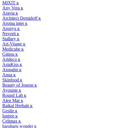
MIXIT к
Any Vera к
Aravia к
Architect Demidoff к
Aroma inter к
Aronyx к
Neverti к
Stallary к
Art-Visage к
Medicube к
Giinsu к
Artdeco к
AsiaKiss к
Atopalm к
Anua к
Skinfood к
Beauty of Joseon к
Ayoume к
Round Lab к
Alen Mar к
Baikal Herbals к
Geslin к
Isntree к
Celimax к
haruharu wonder к