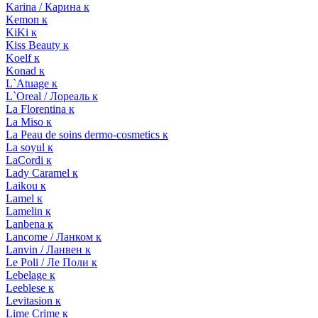
Karina / Карина к
Kemon к
KiKi к
Kiss Beauty к
Koelf к
Konad к
L`Atuage к
L`Oreal / Лореаль к
La Florentina к
La Miso к
La Peau de soins dermo-cosmetics к
La soyul к
LaCordi к
Lady Caramel к
Laikou к
Lamel к
Lamelin к
Lanbena к
Lancome / Ланком к
Lanvin / Ланвен к
Le Poli / Ле Поли к
Lebelage к
Leeblese к
Levitasion к
Lime Crime к