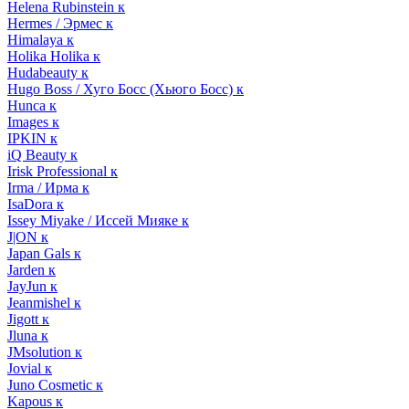
Helena Rubinstein к
Hermes / Эрмес к
Himalaya к
Holika Holika к
Hudabeauty к
Hugo Boss / Хуго Босс (Хьюго Босс) к
Hunca к
Images к
IPKIN к
iQ Beauty к
Irisk Professional к
Irma / Ирма к
IsaDora к
Issey Miyake / Иссей Мияке к
J|ON к
Japan Gals к
Jarden к
JayJun к
Jeanmishel к
Jigott к
Jluna к
JMsolution к
Jovial к
Juno Cosmetic к
Kapous к