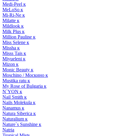
Medi-Peel к
MeLoSo к
Mi-Ri-Ne к
Milatte к
Mildlook к
Milk Plus к
Million Pauline к
Miss Selene к
Missha к
Misss Tais к
Miyueleni к
Mizon к
Monic Beauty к
Moschino / Москино к
Mustika ratu к
My Rose of Bulgaria к
N`YON к
Nail Smith к
Nails Molekula к
Nanamus к
Natura Siberica к
Naturalium к
Nature`s Sunshine к
Natria
Tropical Mists