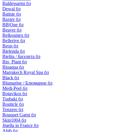
Baldessarini бл
Dewal бл
Batiste бл
Baxter бл
BB|One бл
Beaver бл
Belkosmex бл
Bellerive бл
Beon бл
Bielenda бл
Bielita / Биэлита бл
Bio_Plant бл
Bioaqua бл
Marrakech Royal Spa бл
Black бл
Blumarine / Блюмарин бл
Medi-Peel бл
Botavikos бл
Tsubaki бл
Bouticle бл
Tenzero бл
Bouquet Garni бл
Skin1004 бл
Jmella in France бл
Abib бл