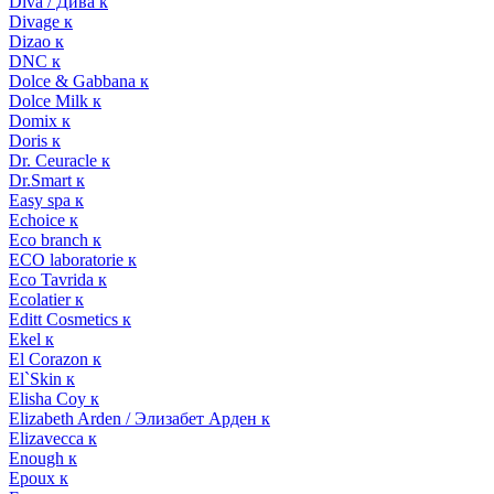
Diva / Дива к
Divage к
Dizao к
DNC к
Dolce & Gabbana к
Dolce Milk к
Domix к
Doris к
Dr. Ceuracle к
Dr.Smart к
Easy spa к
Echoice к
Eco branch к
ECO laboratorie к
Eco Tavrida к
Ecolatier к
Editt Cosmetics к
Ekel к
El Corazon к
El`Skin к
Elisha Coy к
Elizabeth Arden / Элизабет Арден к
Elizavecca к
Enough к
Epoux к