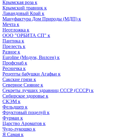
Крымская роза к
Крымский травник к
Лавандовый Край к
Мануфактура Дом Природы (МДП) к
Мечта к
Неотложка к
ООО "ОРБИТА СП" к
Пантика к
Прелесть к
Разное к
Euroline (Модум, Вилсен) к
Профснаб к
Ресничка к
Рецепты бабушки Агафьи к
Сакские грязи к
Северное Сияние к
Секреты лучших здравниц СССР (СССР) к
Сибирское здоровье к
СКЭМ к
Фельдшер к
Фруктовый поцелуй к
Фурман к
Царство Ароматов к
Чудо-лукошко к
Я Самая к