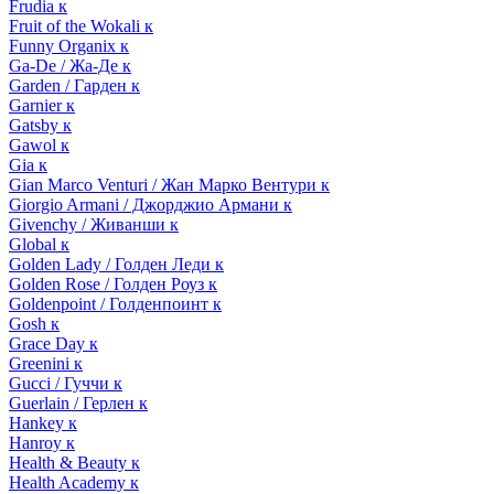
Frudia к
Fruit of the Wokali к
Funny Organix к
Ga-De / Жа-Де к
Garden / Гарден к
Garnier к
Gatsby к
Gawol к
Gia к
Gian Marco Venturi / Жан Марко Вентури к
Giorgio Armani / Джорджио Армани к
Givenchy / Живанши к
Global к
Golden Lady / Голден Леди к
Golden Rose / Голден Роуз к
Goldenpoint / Голденпоинт к
Gosh к
Grace Day к
Greenini к
Gucci / Гуччи к
Guerlain / Герлен к
Hankey к
Hanroy к
Health & Beauty к
Health Academy к