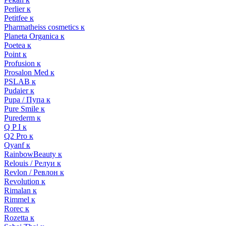
Perlier к
Petitfee к
Pharmatheiss cosmetics к
Planeta Organica к
Poetea к
Point к
Profusion к
Prosalon Med к
PSLAB к
Pudaier к
Pupa / Пупа к
Pure Smile к
Purederm к
Q P I к
Q2 Pro к
Qyanf к
RainbowBeauty к
Relouis / Релуи к
Revlon / Ревлон к
Revolution к
Rimalan к
Rimmel к
Rorec к
Rozetta к