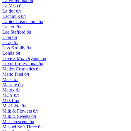
La Florentina бл
La Miso бл
La`dor бл
Lactimilk бл
Lafitel Cosmetique бл
Laikou бл
Lee Stafford бл
Lion бл
Lisap бл
Liss Kroully бл
Londa бл
Love 2 Mix Organic бл
Luxor Professional бл
Mades Cosmetics бл
Mario Fissi бл
Masil бл
Mastare бл
Matrix бл
MCY бл
MD:1 бл
Mi-Ri-Ne бл
Milk & Flowers бл
Milk & Sweets бл
Mise en scene бл
Mitsuei Soft Three бл