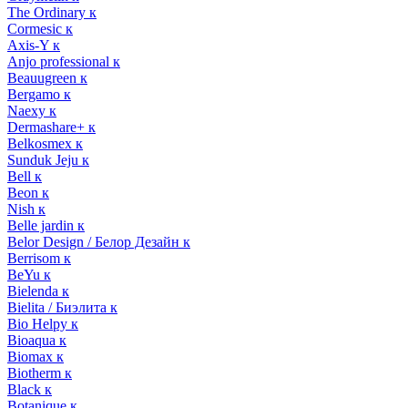
The Ordinary к
Cormesic к
Axis-Y к
Anjo professional к
Beauugreen к
Bergamo к
Naexy к
Dermashare+ к
Belkosmex к
Sunduk Jeju к
Bell к
Beon к
Nish к
Belle jardin к
Belor Design / Белор Дезайн к
Berrisom к
BeYu к
Bielenda к
Bielita / Биэлита к
Bio Helpy к
Bioaqua к
Biomax к
Biotherm к
Black к
Botanique к