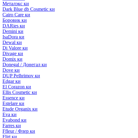
Металэкс ки
Dark Blue db Cosmetic ки
Cairo Care ки
Боровик ки
DARies ки
Demini ки
IsaDora ки
Dewal ки
Di Valore ки
Divage ки
Domix ки
Donegal / Донегал ки
Dove ки
DUP Pelhrimov ки
Edgar ки
El Corazon ки
Ellis Cosmetic ки
Essence ки
Estelare ки
Etude Organix ки
Eva ки
Evabond ки
Farres ки
Ffleur / Флер ки
Flirt ки