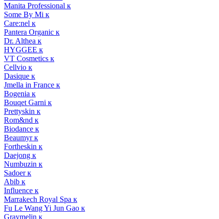
Manita Professional к
Some By Mi к
Care:nel к
Pantera Organic к
Dr. Althea к
HYGGEE к
VT Cosmetics к
Cellvio к
Dasique к
Jmella in France к
Bogenia к
Bouqet Garni к
Prettyskin к
Rom&nd к
Biodance к
Beaumyr к
Fortheskin к
Daejong к
Numbuzin к
Sadoer к
Abib к
Influence к
Marrakech Royal Spa к
Fu Le Wang Yi Jun Gao к
Graymelin к