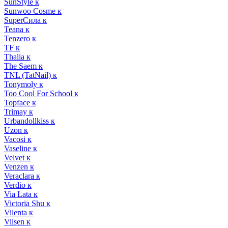
SunStyle к
Sunwoo Cosme к
SuperСила к
Teana к
Tenzero к
TF к
Thalia к
The Saem к
TNL (TatNail) к
Tonymoly к
Too Cool For School к
Topface к
Trimay к
Urbandollkiss к
Uzon к
Vacosi к
Vaseline к
Velvet к
Venzen к
Veraclara к
Verdio к
Via Lata к
Victoria Shu к
Vilenta к
Vilsen к