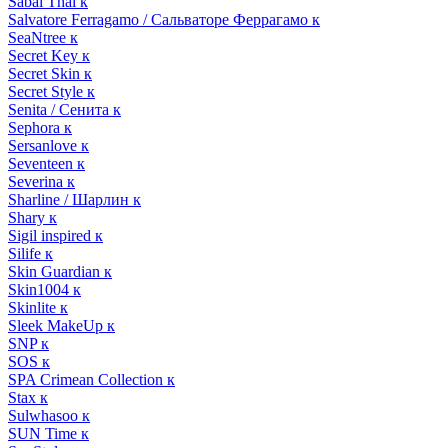
Sabai Thai к
Salvatore Ferragamo / Сальваторе Феррагамо к
SeaNtree к
Secret Key к
Secret Skin к
Secret Style к
Senita / Сенита к
Sephora к
Sersanlove к
Seventeen к
Severina к
Sharline / Шарлин к
Shary к
Sigil inspired к
Silife к
Skin Guardian к
Skin1004 к
Skinlite к
Sleek MakeUp к
SNP к
SOS к
SPA Crimean Collection к
Stax к
Sulwhasoo к
SUN Time к