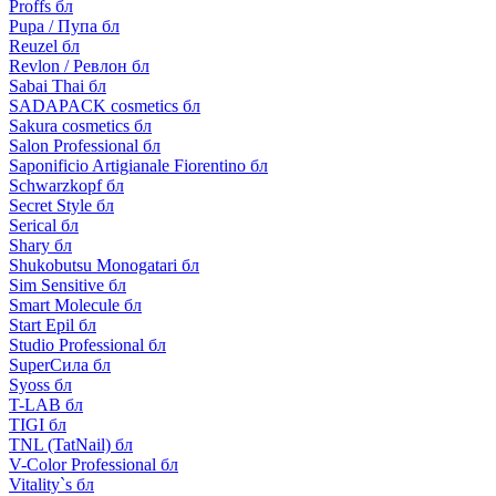
Proffs бл
Pupa / Пупа бл
Reuzel бл
Revlon / Ревлон бл
Sabai Thai бл
SADAPACK cosmetics бл
Sakura cosmetics бл
Salon Professional бл
Saponificio Artigianale Fiorentino бл
Schwarzkopf бл
Secret Style бл
Serical бл
Shary бл
Shukobutsu Monogatari бл
Sim Sensitive бл
Smart Molecule бл
Start Epil бл
Studio Professional бл
SuperСила бл
Syoss бл
T-LAB бл
TIGI бл
TNL (TatNail) бл
V-Color Professional бл
Vitality`s бл