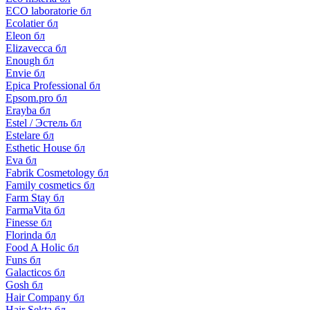
ECO laboratorie бл
Ecolatier бл
Eleon бл
Elizavecca бл
Enough бл
Envie бл
Epica Professional бл
Epsom.pro бл
Erayba бл
Estel / Эстель бл
Estelare бл
Esthetic House бл
Eva бл
Fabrik Cosmetology бл
Family cosmetics бл
Farm Stay бл
FarmaVita бл
Finesse бл
Florinda бл
Food A Holic бл
Funs бл
Galacticos бл
Gosh бл
Hair Company бл
Hair Sekta бл