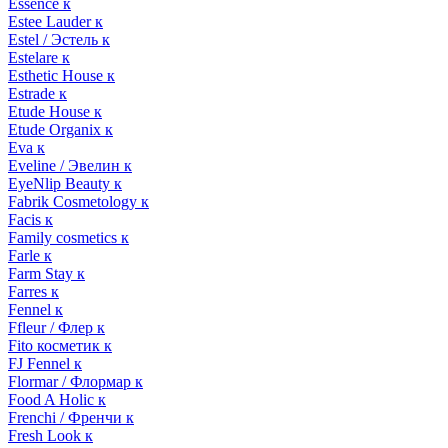
Essence к
Estee Lauder к
Estel / Эстель к
Estelare к
Esthetic House к
Estrade к
Etude House к
Etude Organix к
Eva к
Eveline / Эвелин к
EyeNlip Beauty к
Fabrik Cosmetology к
Facis к
Family cosmetics к
Farle к
Farm Stay к
Farres к
Fennel к
Ffleur / Флер к
Fito косметик к
FJ Fennel к
Flormar / Флормар к
Food A Holic к
Frenchi / Френчи к
Fresh Look к