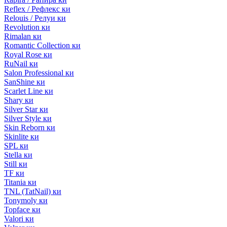
Reflex / Рефлекс ки
Relouis / Релуи ки
Revolution ки
Rimalan ки
Romantic Collection ки
Royal Rose ки
RuNail ки
Salon Professional ки
SanShine ки
Scarlet Line ки
Shary ки
Silver Star ки
Silver Style ки
Skin Reborn ки
Skinlite ки
SPL ки
Stella ки
Still ки
TF ки
Titania ки
TNL (TatNail) ки
Tonymoly ки
Topface ки
Valori ки