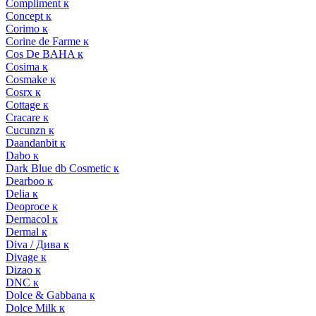
Compliment к
Concept к
Corimo к
Corine de Farme к
Cos De BAHA к
Cosima к
Cosmake к
Cosrx к
Cottage к
Cracare к
Cucunzn к
Daandanbit к
Dabo к
Dark Blue db Cosmetic к
Dearboo к
Delia к
Deoproce к
Dermacol к
Dermal к
Diva / Дива к
Divage к
Dizao к
DNC к
Dolce & Gabbana к
Dolce Milk к