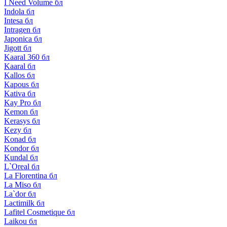
I Need Volume бл
Indola бл
Intesa бл
Intragen бл
Japonica бл
Jigott бл
Kaaral 360 бл
Kaaral бл
Kallos бл
Kapous бл
Kativa бл
Kay Pro бл
Kemon бл
Kerasys бл
Kezy бл
Konad бл
Kondor бл
Kundal бл
L`Oreal бл
La Florentina бл
La Miso бл
La`dor бл
Lactimilk бл
Lafitel Cosmetique бл
Laikou бл