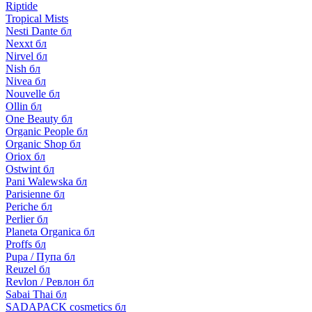
Riptide
Tropical Mists
Nesti Dante бл
Nexxt бл
Nirvel бл
Nish бл
Nivea бл
Nouvelle бл
Ollin бл
One Beauty бл
Organic People бл
Organic Shop бл
Oriox бл
Ostwint бл
Pani Walewska бл
Parisienne бл
Periche бл
Perlier бл
Planeta Organica бл
Proffs бл
Pupa / Пупа бл
Reuzel бл
Revlon / Ревлон бл
Sabai Thai бл
SADAPACK cosmetics бл