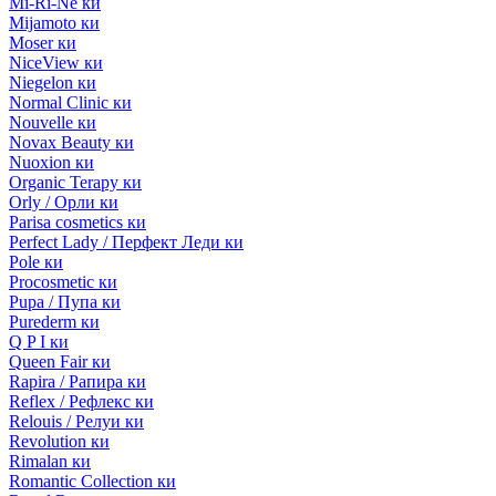
Mi-Ri-Ne ки
Mijamoto ки
Moser ки
NiceView ки
Niegelon ки
Normal Clinic ки
Nouvelle ки
Novax Beauty ки
Nuoxion ки
Organic Terapy ки
Orly / Орли ки
Parisa cosmetics ки
Perfect Lady / Перфект Леди ки
Pole ки
Procosmetic ки
Pupa / Пупа ки
Purederm ки
Q P I ки
Queen Fair ки
Rapira / Рапира ки
Reflex / Рефлекс ки
Relouis / Релуи ки
Revolution ки
Rimalan ки
Romantic Collection ки