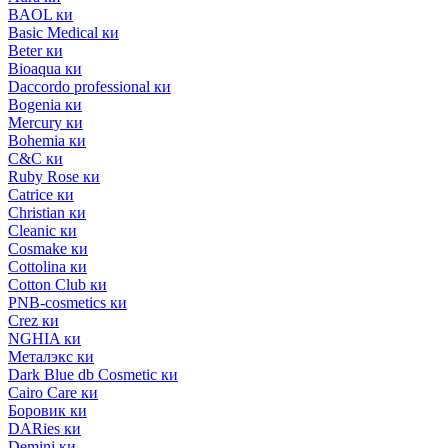
BAOL ки
Basic Medical ки
Beter ки
Bioaqua ки
Daccordo professional ки
Bogenia ки
Mercury ки
Bohemia ки
C&C ки
Ruby Rose ки
Catrice ки
Christian ки
Cleanic ки
Cosmake ки
Cottolina ки
Cotton Club ки
PNB-cosmetics ки
Crez ки
NGHIA ки
Металэкс ки
Dark Blue db Cosmetic ки
Cairo Care ки
Боровик ки
DARies ки
Demini ки