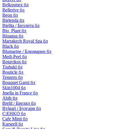
Belkosmex бл
Bellerive бл
Beon бл
Bielenda бл
Bielita / Биэлита бл
Bio_Plant бл
Bioaqua бл
Marrakech Royal Spa бл
Black бл
Blumarine / Блюмарин бл
Medi-Peel бл
Botavikos бл
Tsubaki бл
Bouticle бл
Tenzero бл
Bouquet Garni бл
Skin1004 бл
Jmella in France бл
Abib бл
Brelil / Брелил бл
Bvlgari / Булгари бл
C:EHKO бл
Cafe Mimi бл
Karseell бл