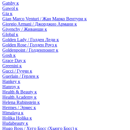
Gatsby к
Gawol к
Gia к
Gian Marco Venturi / Жан Марко Вентури к
Giorgio Armani / Джорджио Армани к
Givenchy / Живанши к
Global к
Golden Lady / Голден Леди к
Golden Rose / Голден Роуз к
Goldenpoint / Голденпоинт к
Gosh к
Grace Day к
Greenini к
Gucci / Гуччи к
Guerlain / Герлен к
Hankey к
Hanroy к
Health & Beauty к
Health Academy к
Helena Rubinstein к
Hermes / Эрмес к
Himalaya к
Holika Holika к
Hudabeauty к
Hugo Boss / Хуго Босс (Хьюго Босс) к