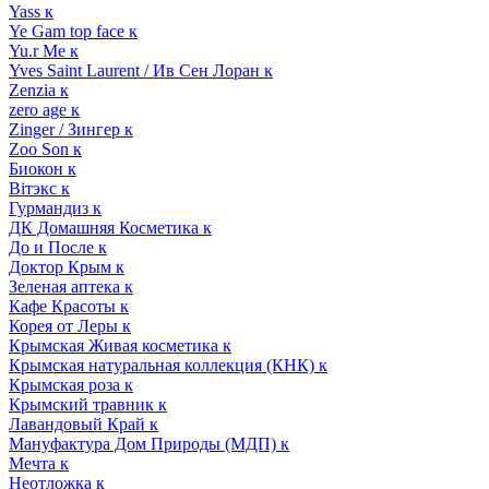
Yass к
Ye Gam top face к
Yu.r Me к
Yves Saint Laurent / Ив Сен Лоран к
Zenzia к
zero age к
Zinger / Зингер к
Zoo Son к
Биокон к
Вiтэкс к
Гурмандиз к
ДК Домашняя Косметика к
До и После к
Доктор Крым к
Зеленая аптека к
Кафе Красоты к
Корея от Леры к
Крымская Живая косметика к
Крымская натуральная коллекция (КНК) к
Крымская роза к
Крымский травник к
Лавандовый Край к
Мануфактура Дом Природы (МДП) к
Мечта к
Неотложка к