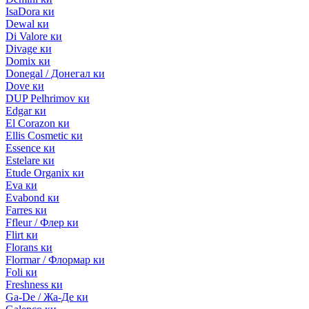
IsaDora ки
Dewal ки
Di Valore ки
Divage ки
Domix ки
Donegal / Донегал ки
Dove ки
DUP Pelhrimov ки
Edgar ки
El Corazon ки
Ellis Cosmetic ки
Essence ки
Estelare ки
Etude Organix ки
Eva ки
Evabond ки
Farres ки
Ffleur / Флер ки
Flirt ки
Florans ки
Flormar / Флормар ки
Foli ки
Freshness ки
Ga-De / Жа-Де ки