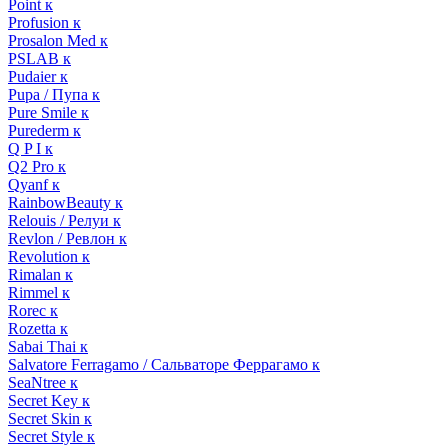
Point к
Profusion к
Prosalon Med к
PSLAB к
Pudaier к
Pupa / Пупа к
Pure Smile к
Purederm к
Q P I к
Q2 Pro к
Qyanf к
RainbowBeauty к
Relouis / Релуи к
Revlon / Ревлон к
Revolution к
Rimalan к
Rimmel к
Rorec к
Rozetta к
Sabai Thai к
Salvatore Ferragamo / Сальваторе Феррагамо к
SeaNtree к
Secret Key к
Secret Skin к
Secret Style к