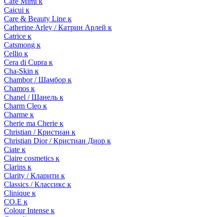
Cafe Mimi к
Caicui к
Care & Beauty Line к
Catherine Arley / Катрин Арлей к
Catrice к
Catsmong к
Cellio к
Cera di Cupra к
Cha-Skin к
Chambor / Шамбор к
Chamos к
Chanel / Шанель к
Charm Cleo к
Charme к
Cherie ma Cherie к
Christian / Кристиан к
Christian Dior / Кристиан Диор к
Ciate к
Claire cosmetics к
Clarins к
Clarity / Кларити к
Classics / Классикс к
Clinique к
CO.E к
Colour Intense к