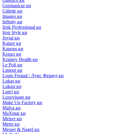
Galenco ки
Germanicur ки
Gillette ки
Images ки
Infinity ки
Irisk Professional ки
Iron Style ки
Jovial ки
Kaizer ки
Kapous ки
Kenzo ки
Krainev Health ки
Le Poli ки
Limoni ки
Louis Feraud / Луис Ферауд ки
Lukas ки
Lukasi ки
Lure! ки
Luxevisage ки
Make Up Factory ки
Malva ки
MaXmar ки
Meizer ки
Mertz ки
Messer & Nagel ки