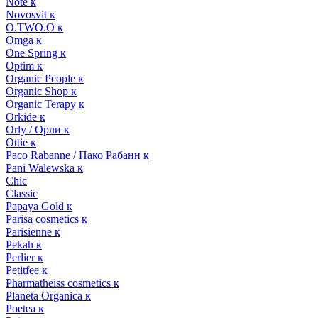
Note к
Novosvit к
O.TWO.O к
Omga к
One Spring к
Optim к
Organic People к
Organic Shop к
Organic Terapy к
Orkide к
Orly / Орли к
Ottie к
Paco Rabanne / Пако Рабанн к
Pani Walewska к
Chic
Classic
Papaya Gold к
Parisa cosmetics к
Parisienne к
Pekah к
Perlier к
Petitfee к
Pharmatheiss cosmetics к
Planeta Organica к
Poetea к