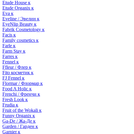
Etude House к
Etude Organix к
Eva к
Eveline / Эвелин к
EyeNlip Beauty к
Fabrik Cosmetology к
Facis к
Family cosmetics к
Farle к
Farm Stay к
Farres к
Fennel к
Ffleur / Флер к
Fito косметик к
FJ Fennel к
Flormar / Флормар к
Food A Holic к
Frenchi / Френчи к
Fresh Look к
Frudia к
Fruit of the Wokali к
Funny Organix к
Ga-De / Жа-Де к
Garden / Гарден к
Garnier к