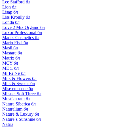
Lee Stafford бл
Lion бл
Lisap бл
Liss Kroully бл
Londa бл
Love 2 Mix Organic бл
Luxor Professional бл
Mades Cosmetics бл
Mario Fissi бл
Masil бл
Mastare бл
Matrix бл
MCY бл
MD:1 бл
Mi-Ri-Ne бл
Milk & Flowers бл
Milk & Sweets бл
Mise en scene бл
Mitsuei Soft Three бл
Mustika ratu бл
Natura Siberica бл
Naturalium бл
Nature & Luxury бл
Nature`s Sunshine бл
Natria