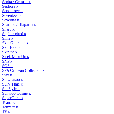
Senita / Сенита к
Sephora к
Sersanlove к
Seventeen к
Severina к
Sharline / Шарлин к
Shary к
Sigil inspired к
Silife к
Skin Guardian к
Skin1004 к
Skinlite к
Sleek MakeUp к
SNP к
SOS к
SPA Crimean Collection к
Stax к
Sulwhasoo к
SUN Time к
SunStyle к
Sunwoo Cosme к
SuperСила к
Teana к
Tenzero к
TF к