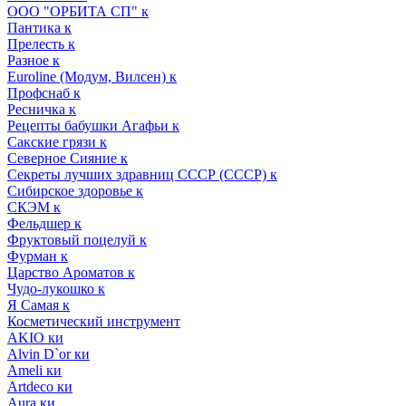
ООО "ОРБИТА СП" к
Пантика к
Прелесть к
Разное к
Euroline (Модум, Вилсен) к
Профснаб к
Ресничка к
Рецепты бабушки Агафьи к
Сакские грязи к
Северное Сияние к
Секреты лучших здравниц СССР (СССР) к
Сибирское здоровье к
СКЭМ к
Фельдшер к
Фруктовый поцелуй к
Фурман к
Царство Ароматов к
Чудо-лукошко к
Я Самая к
Косметический инструмент
AKIO ки
Alvin D`or ки
Ameli ки
Artdeco ки
Aura ки