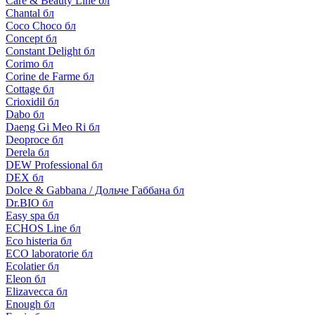
Care & Beauty Line бл
Chantal бл
Coco Choco бл
Concept бл
Constant Delight бл
Corimo бл
Corine de Farme бл
Cottage бл
Crioxidil бл
Dabo бл
Daeng Gi Meo Ri бл
Deoproce бл
Derela бл
DEW Professional бл
DEX бл
Dolce & Gabbana / Дольче Габбана бл
Dr.BIO бл
Easy spa бл
ECHOS Line бл
Eco histeria бл
ECO laboratorie бл
Ecolatier бл
Eleon бл
Elizavecca бл
Enough бл