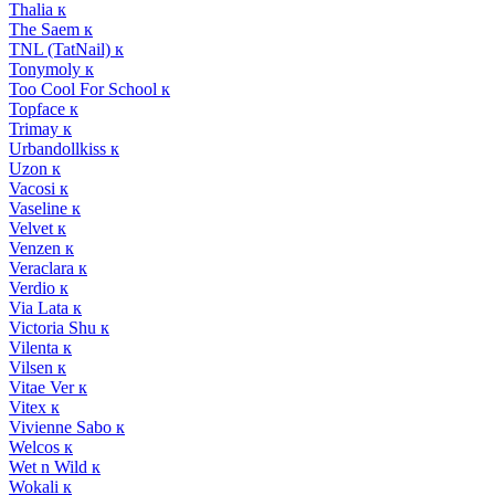
Thalia к
The Saem к
TNL (TatNail) к
Tonymoly к
Too Cool For School к
Topface к
Trimay к
Urbandollkiss к
Uzon к
Vacosi к
Vaseline к
Velvet к
Venzen к
Veraclara к
Verdio к
Via Lata к
Victoria Shu к
Vilenta к
Vilsen к
Vitae Ver к
Vitex к
Vivienne Sabo к
Welcos к
Wet n Wild к
Wokali к