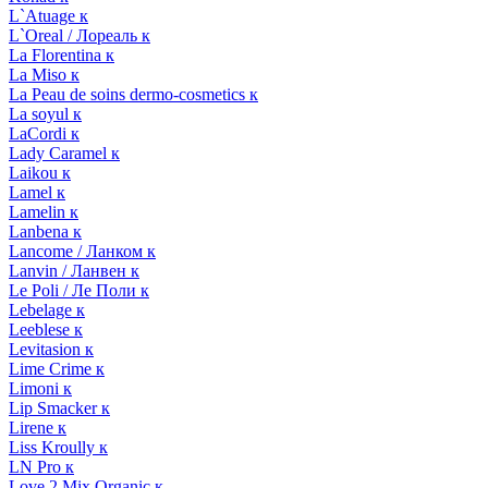
L`Atuage к
L`Oreal / Лореаль к
La Florentina к
La Miso к
La Peau de soins dermo-cosmetics к
La soyul к
LaCordi к
Lady Caramel к
Laikou к
Lamel к
Lamelin к
Lanbena к
Lancome / Ланком к
Lanvin / Ланвен к
Le Poli / Ле Поли к
Lebelage к
Leeblese к
Levitasion к
Lime Crime к
Limoni к
Lip Smacker к
Lirene к
Liss Kroully к
LN Pro к
Love 2 Mix Organic к