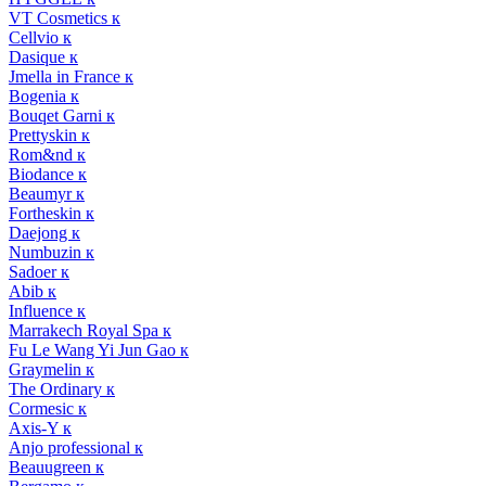
VT Cosmetics к
Cellvio к
Dasique к
Jmella in France к
Bogenia к
Bouqet Garni к
Prettyskin к
Rom&nd к
Biodance к
Beaumyr к
Fortheskin к
Daejong к
Numbuzin к
Sadoer к
Abib к
Influence к
Marrakech Royal Spa к
Fu Le Wang Yi Jun Gao к
Graymelin к
The Ordinary к
Cormesic к
Axis-Y к
Anjo professional к
Beauugreen к