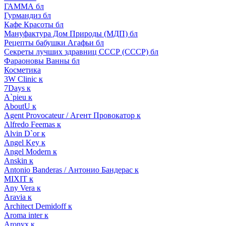
ГАММА бл
Гурмандиз бл
Кафе Красоты бл
Мануфактура Дом Природы (МДП) бл
Рецепты бабушки Агафьи бл
Секреты лучших здравниц СССР (СССР) бл
Фараоновы Ванны бл
Косметика
3W Clinic к
7Days к
A`pieu к
AboutU к
Agent Provocateur / Агент Провокатор к
Alfredo Feemas к
Alvin D`or к
Angel Key к
Angel Modern к
Anskin к
Antonio Banderas / Антонио Бандерас к
MIXIT к
Any Vera к
Aravia к
Architect Demidoff к
Aroma inter к
Aronyx к