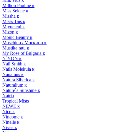
Milk Plus к
Million Pauline к
Miss Selene к
Missha к
Misss Tais к
Miyueleni к
Mizon к
Monic Beauty к
Moschino / Москино к
Mustika ratu к
My Rose of Bulgaria к
N`YON к
Nail Smith к
Nails Molekula к
Nanamus к
Natura Siberica к
Naturalium к
Nature`s Sunshine к
Natria
Tropical Mists
NEWE к
Nice к
Nincome к
Ninelle к
Nivea к