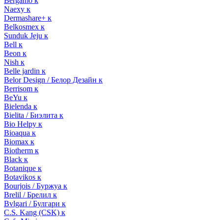
Bergamo к
Naexy к
Dermashare+ к
Belkosmex к
Sunduk Jeju к
Bell к
Beon к
Nish к
Belle jardin к
Belor Design / Белор Дезайн к
Berrisom к
BeYu к
Bielenda к
Bielita / Биэлита к
Bio Helpy к
Bioaqua к
Biomax к
Biotherm к
Black к
Botanique к
Botavikos к
Bourjois / Буржуа к
Brelil / Брелил к
Bvlgari / Булгари к
C.S. Kang (CSK) к