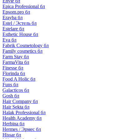
Envie бл
Epica Professional бл
Epsom.pro бл
Erayba бл
Estel / Эстель бл
Estelare бл
Esthetic House бл
Eva бл
Fabrik Cosmetology бл
Family cosmetics бл
Farm Stay бл
FarmaVita бл
Finesse бл
Florinda бл
Food A Holic бл
Funs бл
Galacticos бл
Gosh бл
Hair Company бл
Hair Sekta бл
Halak Professional бл
Health Academy бл
Herbina бл
Hermes / Эрмес бл
Hissar бл