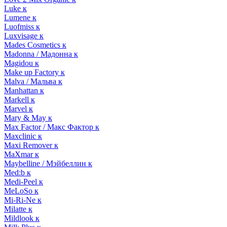
Luke к
Lumene к
Luofmiss к
Luxvisage к
Mades Cosmetics к
Madonna / Мадонна к
Magidou к
Make up Factory к
Malva / Мальва к
Manhattan к
Markell к
Marvel к
Mary & May к
Max Factor / Макс Фактор к
Maxclinic к
Maxi Remover к
MaXmar к
Maybelline / Мэйбеллин к
Med:b к
Medi-Peel к
MeLoSo к
Mi-Ri-Ne к
Milatte к
Mildlook к