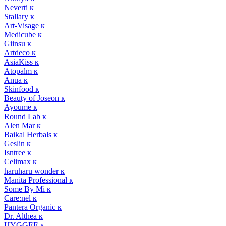
Neverti к
Stallary к
Art-Visage к
Medicube к
Giinsu к
Artdeco к
AsiaKiss к
Atopalm к
Anua к
Skinfood к
Beauty of Joseon к
Ayoume к
Round Lab к
Alen Mar к
Baikal Herbals к
Geslin к
Isntree к
Celimax к
haruharu wonder к
Manita Professional к
Some By Mi к
Care:nel к
Pantera Organic к
Dr. Althea к
HYGGEE к