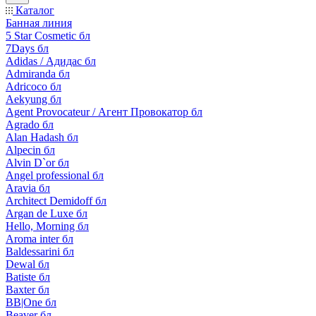
Каталог
Банная линия
5 Star Cosmetic бл
7Days бл
Adidas / Адидас бл
Admiranda бл
Adricoco бл
Aekyung бл
Agent Provocateur / Агент Провокатор бл
Agrado бл
Alan Hadash бл
Alpecin бл
Alvin D`or бл
Angel professional бл
Aravia бл
Architect Demidoff бл
Argan de Luxe бл
Hello, Morning бл
Aroma inter бл
Baldessarini бл
Dewal бл
Batiste бл
Baxter бл
BB|One бл
Beaver бл