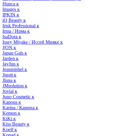
Hunca к
Images к
IPKIN к
iQ Beauty к
Irisk Professional к
Irma / Ирма к
IsaDora к
Issey Miyake / Иссей Мияке к
J|ON к
Japan Gals к
Jarden к
JayJun к
Jeanmishel к
Jigott к
Jluna к
JMsolution к
Jovial к
Juno Cosmetic к
Kapous к
Karina / Карина к
Kemon к
KiKi к
Kiss Beauty к
Koelf к
Konad к