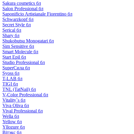
Sakura cosmetics бл
Salon Professional бл
Saponificio Artigianale Fiorentino бл
Schwarzkopf бл
Secret Style бл
Serical бл
Shary бл
Shukobutsu Monogatari бл
Sim Sensitive бл
Smart Molecule бл
Start Epil бл
Studio Professional бл
SuperСила бл
Syoss бл
T-LAB бл
TIGI бл
TNL (TatNail) бл
V-Color Professional бл
Vitality`s бл
Viva Oliva бл
Vival Professional бл
Wella бл
Yellow бл
Yllozure бл
Вiтэкс бл