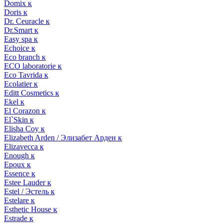
Domix к
Doris к
Dr. Ceuracle к
Dr.Smart к
Easy spa к
Echoice к
Eco branch к
ECO laboratorie к
Eco Tavrida к
Ecolatier к
Editt Cosmetics к
Ekel к
El Corazon к
El`Skin к
Elisha Coy к
Elizabeth Arden / Элизабет Арден к
Elizavecca к
Enough к
Epoux к
Essence к
Estee Lauder к
Estel / Эстель к
Estelare к
Esthetic House к
Estrade к