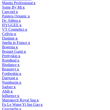
Manita Professional к
Some By Mi к
Care:nel к
Pantera Organic к
Dr. Althea к
HYGGEE к
VT Cosmetics к
Cellvio к
Dasique к
Jmella in France к
Bogenia к
Bouqet Garni к
Prettyskin к
Rom&nd к
Biodance к
Beaumyr к
Fortheskin к
Daejong к
Numbuzin к
Sadoer к
Abib к
Influence к
Marrakech Royal Spa к
Fu Le Wang Yi Jun Gao к
Graymelin к