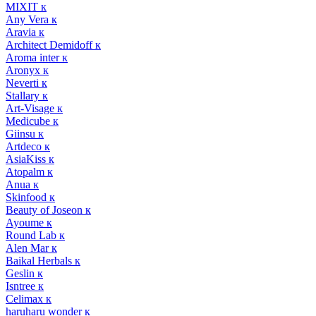
MIXIT к
Any Vera к
Aravia к
Architect Demidoff к
Aroma inter к
Aronyx к
Neverti к
Stallary к
Art-Visage к
Medicube к
Giinsu к
Artdeco к
AsiaKiss к
Atopalm к
Anua к
Skinfood к
Beauty of Joseon к
Ayoume к
Round Lab к
Alen Mar к
Baikal Herbals к
Geslin к
Isntree к
Celimax к
haruharu wonder к