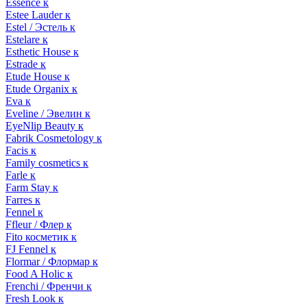
Essence к
Estee Lauder к
Estel / Эстель к
Estelare к
Esthetic House к
Estrade к
Etude House к
Etude Organix к
Eva к
Eveline / Эвелин к
EyeNlip Beauty к
Fabrik Cosmetology к
Facis к
Family cosmetics к
Farle к
Farm Stay к
Farres к
Fennel к
Ffleur / Флер к
Fito косметик к
FJ Fennel к
Flormar / Флормар к
Food A Holic к
Frenchi / Френчи к
Fresh Look к