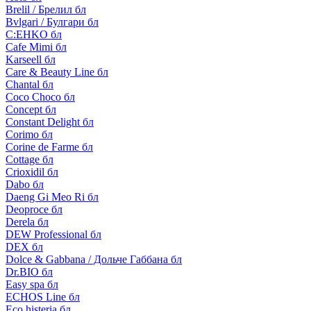
Brelil / Брелил бл
Bvlgari / Булгари бл
C:EHKO бл
Cafe Mimi бл
Karseell бл
Care & Beauty Line бл
Chantal бл
Coco Choco бл
Concept бл
Constant Delight бл
Corimo бл
Corine de Farme бл
Cottage бл
Crioxidil бл
Dabo бл
Daeng Gi Meo Ri бл
Deoproce бл
Derela бл
DEW Professional бл
DEX бл
Dolce & Gabbana / Дольче Габбана бл
Dr.BIO бл
Easy spa бл
ECHOS Line бл
Eco histeria бл