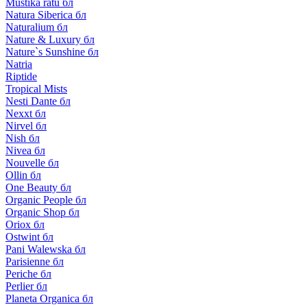
Mustika ratu бл
Natura Siberica бл
Naturalium бл
Nature & Luxury бл
Nature`s Sunshine бл
Natria
Riptide
Tropical Mists
Nesti Dante бл
Nexxt бл
Nirvel бл
Nish бл
Nivea бл
Nouvelle бл
Ollin бл
One Beauty бл
Organic People бл
Organic Shop бл
Oriox бл
Ostwint бл
Pani Walewska бл
Parisienne бл
Periche бл
Perlier бл
Planeta Organica бл