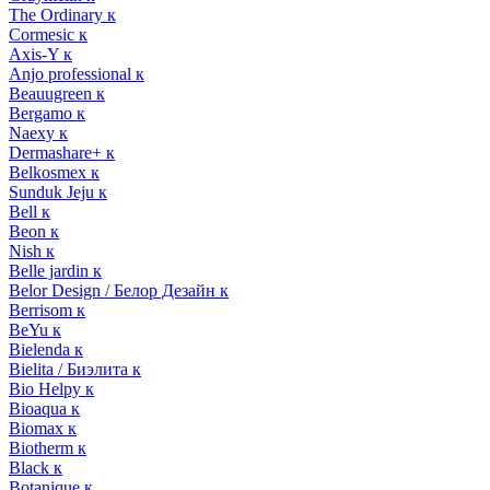
The Ordinary к
Cormesic к
Axis-Y к
Anjo professional к
Beauugreen к
Bergamo к
Naexy к
Dermashare+ к
Belkosmex к
Sunduk Jeju к
Bell к
Beon к
Nish к
Belle jardin к
Belor Design / Белор Дезайн к
Berrisom к
BeYu к
Bielenda к
Bielita / Биэлита к
Bio Helpy к
Bioaqua к
Biomax к
Biotherm к
Black к
Botanique к