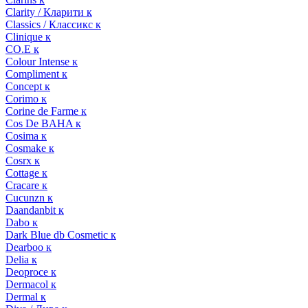
Clarity / Кларити к
Classics / Классикс к
Clinique к
CO.E к
Colour Intense к
Compliment к
Concept к
Corimo к
Corine de Farme к
Cos De BAHA к
Cosima к
Cosmake к
Cosrx к
Cottage к
Cracare к
Cucunzn к
Daandanbit к
Dabo к
Dark Blue db Cosmetic к
Dearboo к
Delia к
Deoproce к
Dermacol к
Dermal к