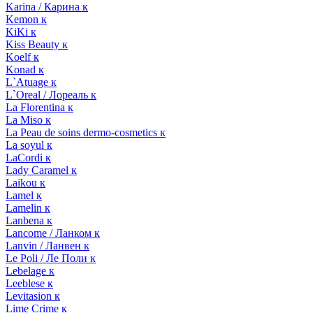
Karina / Карина к
Kemon к
KiKi к
Kiss Beauty к
Koelf к
Konad к
L`Atuage к
L`Oreal / Лореаль к
La Florentina к
La Miso к
La Peau de soins dermo-cosmetics к
La soyul к
LaCordi к
Lady Caramel к
Laikou к
Lamel к
Lamelin к
Lanbena к
Lancome / Ланком к
Lanvin / Ланвен к
Le Poli / Ле Поли к
Lebelage к
Leeblese к
Levitasion к
Lime Crime к