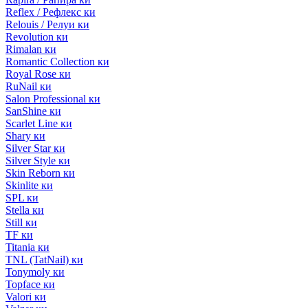
Reflex / Рефлекс ки
Relouis / Релуи ки
Revolution ки
Rimalan ки
Romantic Collection ки
Royal Rose ки
RuNail ки
Salon Professional ки
SanShine ки
Scarlet Line ки
Shary ки
Silver Star ки
Silver Style ки
Skin Reborn ки
Skinlite ки
SPL ки
Stella ки
Still ки
TF ки
Titania ки
TNL (TatNail) ки
Tonymoly ки
Topface ки
Valori ки