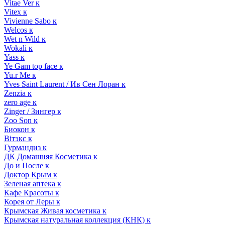
Vitae Ver к
Vitex к
Vivienne Sabo к
Welcos к
Wet n Wild к
Wokali к
Yass к
Ye Gam top face к
Yu.r Me к
Yves Saint Laurent / Ив Сен Лоран к
Zenzia к
zero age к
Zinger / Зингер к
Zoo Son к
Биокон к
Вiтэкс к
Гурмандиз к
ДК Домашняя Косметика к
До и После к
Доктор Крым к
Зеленая аптека к
Кафе Красоты к
Корея от Леры к
Крымская Живая косметика к
Крымская натуральная коллекция (КНК) к