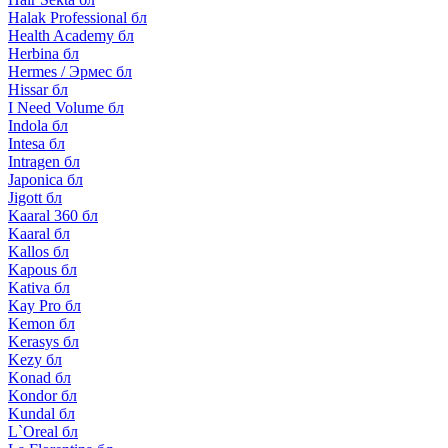
Halak Professional бл
Health Academy бл
Herbina бл
Hermes / Эрмес бл
Hissar бл
I Need Volume бл
Indola бл
Intesa бл
Intragen бл
Japonica бл
Jigott бл
Kaaral 360 бл
Kaaral бл
Kallos бл
Kapous бл
Kativa бл
Kay Pro бл
Kemon бл
Kerasys бл
Kezy бл
Konad бл
Kondor бл
Kundal бл
L`Oreal бл