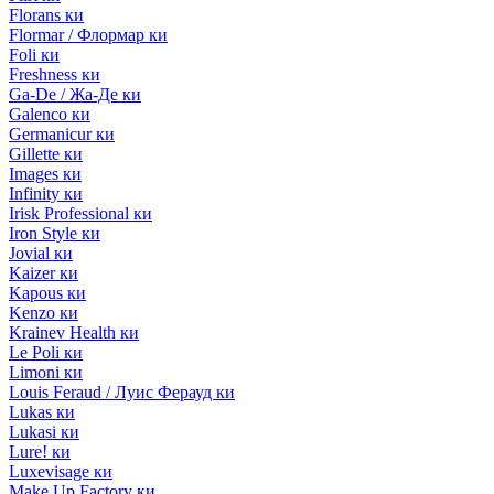
Florans ки
Flormar / Флормар ки
Foli ки
Freshness ки
Ga-De / Жа-Де ки
Galenco ки
Germanicur ки
Gillette ки
Images ки
Infinity ки
Irisk Professional ки
Iron Style ки
Jovial ки
Kaizer ки
Kapous ки
Kenzo ки
Krainev Health ки
Le Poli ки
Limoni ки
Louis Feraud / Луис Ферауд ки
Lukas ки
Lukasi ки
Lure! ки
Luxevisage ки
Make Up Factory ки