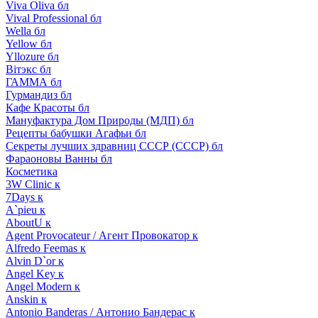
Viva Oliva бл
Vival Professional бл
Wella бл
Yellow бл
Yllozure бл
Вiтэкс бл
ГАММА бл
Гурмандиз бл
Кафе Красоты бл
Мануфактура Дом Природы (МДП) бл
Рецепты бабушки Агафьи бл
Секреты лучших здравниц СССР (СССР) бл
Фараоновы Ванны бл
Косметика
3W Clinic к
7Days к
A`pieu к
AboutU к
Agent Provocateur / Агент Провокатор к
Alfredo Feemas к
Alvin D`or к
Angel Key к
Angel Modern к
Anskin к
Antonio Banderas / Антонио Бандерас к