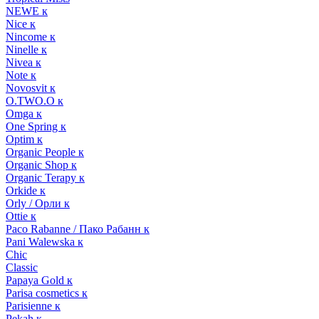
NEWE к
Nice к
Nincome к
Ninelle к
Nivea к
Note к
Novosvit к
O.TWO.O к
Omga к
One Spring к
Optim к
Organic People к
Organic Shop к
Organic Terapy к
Orkide к
Orly / Орли к
Ottie к
Paco Rabanne / Пако Рабанн к
Pani Walewska к
Chic
Classic
Papaya Gold к
Parisa cosmetics к
Parisienne к
Pekah к