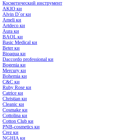
Косметический инструмент
AKIO ки
Alvin D`or ки
Ameli ки
Artdeco ки
Aura ки
BAOL ки
Basic Medical ки
Beter ки
Bioaqua ки
Daccordo professional ки
Bogenia ки
Mercury ки
Bohemia ки
C&C ки
Ruby Rose ки
Catrice ки
Christian ки
Cleanic ки
Cosmake ки
Cottolina ки
Cotton Club ки
PNB-cosmetics ки
Crez ки
NGHIA ки