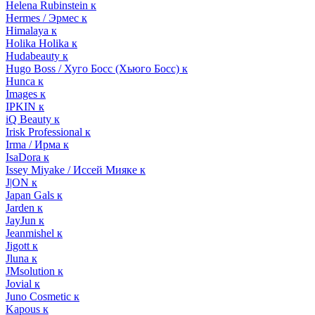
Helena Rubinstein к
Hermes / Эрмес к
Himalaya к
Holika Holika к
Hudabeauty к
Hugo Boss / Хуго Босс (Хьюго Босс) к
Hunca к
Images к
IPKIN к
iQ Beauty к
Irisk Professional к
Irma / Ирма к
IsaDora к
Issey Miyake / Иссей Мияке к
J|ON к
Japan Gals к
Jarden к
JayJun к
Jeanmishel к
Jigott к
Jluna к
JMsolution к
Jovial к
Juno Cosmetic к
Kapous к