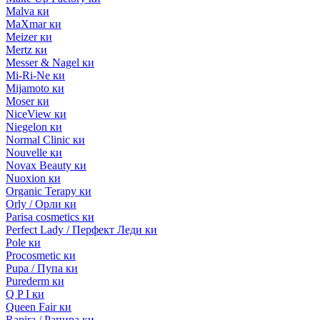
Malva ки
MaXmar ки
Meizer ки
Mertz ки
Messer & Nagel ки
Mi-Ri-Ne ки
Mijamoto ки
Moser ки
NiceView ки
Niegelon ки
Normal Clinic ки
Nouvelle ки
Novax Beauty ки
Nuoxion ки
Organic Terapy ки
Orly / Орли ки
Parisa cosmetics ки
Perfect Lady / Перфект Леди ки
Pole ки
Procosmetic ки
Pupa / Пупа ки
Purederm ки
Q P I ки
Queen Fair ки
Rapira / Рапира ки