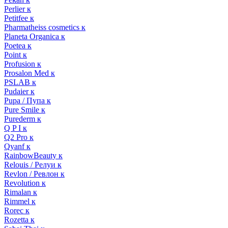
Perlier к
Petitfee к
Pharmatheiss cosmetics к
Planeta Organica к
Poetea к
Point к
Profusion к
Prosalon Med к
PSLAB к
Pudaier к
Pupa / Пупа к
Pure Smile к
Purederm к
Q P I к
Q2 Pro к
Qyanf к
RainbowBeauty к
Relouis / Релуи к
Revlon / Ревлон к
Revolution к
Rimalan к
Rimmel к
Rorec к
Rozetta к