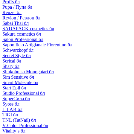
Proffs бл
Pupa / Пупа бл
Reuzel бл
Revlon / Ревлон бл
Sabai Thai бл
SADAPACK cosmetics бл
Sakura cosmetics бл
Salon Professional бл
Saponificio Artigianale Fiorentino бл
Schwarzkopf бл
Secret Style бл
Serical бл
Shary бл
Shukobutsu Monogatari бл
Sim Sensitive бл
Smart Molecule бл
Start Epil бл
Studio Professional бл
SuperСила бл
Syoss бл
T-LAB бл
TIGI бл
TNL (TatNail) бл
V-Color Professional бл
Vitality`s бл