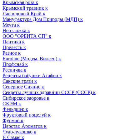
Крымская роза к
Крымский травник к
Лавандовый Край к
Мануфактура Дом Природы (МДП) к
Мечта к
Неотложка к
ООО "ОРБИТА СП" к
Пантика к
Прелесть к
Разное к
Euroline (Модум, Вилсен) к
Профснаб к
Ресничка к
Рецепты бабушки Агафьи к
Сакские грязи к
Северное Сияние к
Секреты лучших здравниц СССР (СССР) к
Сибирское здоровье к
СКЭМ к
Фельдшер к
Фруктовый поцелуй к
Фурман к
Царство Ароматов к
Чудо-лукошко к
Я Самая к