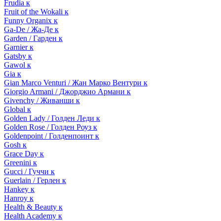
Frudia к
Fruit of the Wokali к
Funny Organix к
Ga-De / Жа-Де к
Garden / Гарден к
Garnier к
Gatsby к
Gawol к
Gia к
Gian Marco Venturi / Жан Марко Вентури к
Giorgio Armani / Джорджио Армани к
Givenchy / Живанши к
Global к
Golden Lady / Голден Леди к
Golden Rose / Голден Роуз к
Goldenpoint / Голденпоинт к
Gosh к
Grace Day к
Greenini к
Gucci / Гуччи к
Guerlain / Герлен к
Hankey к
Hanroy к
Health & Beauty к
Health Academy к