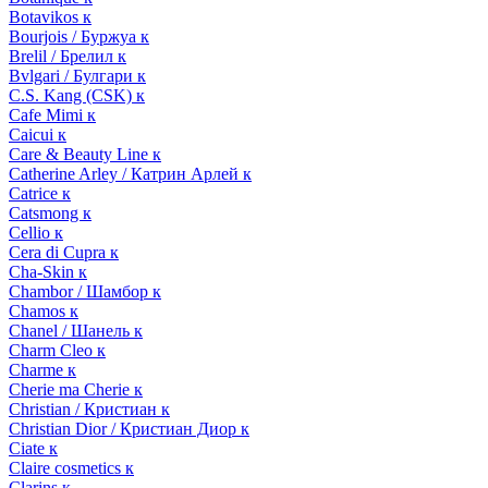
Botavikos к
Bourjois / Буржуа к
Brelil / Брелил к
Bvlgari / Булгари к
C.S. Kang (CSK) к
Cafe Mimi к
Caicui к
Care & Beauty Line к
Catherine Arley / Катрин Арлей к
Catrice к
Catsmong к
Cellio к
Cera di Cupra к
Cha-Skin к
Chambor / Шамбор к
Chamos к
Chanel / Шанель к
Charm Cleo к
Charme к
Cherie ma Cherie к
Christian / Кристиан к
Christian Dior / Кристиан Диор к
Ciate к
Claire cosmetics к
Clarins к