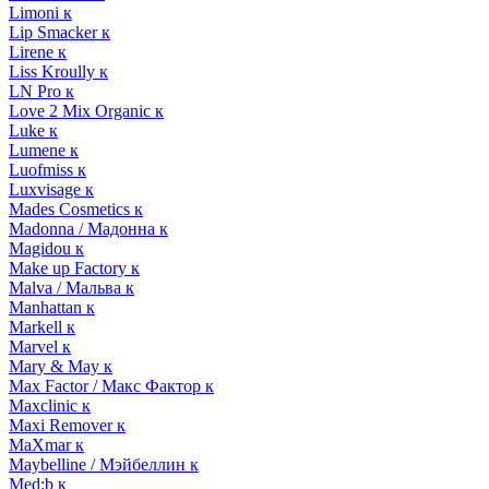
Limoni к
Lip Smacker к
Lirene к
Liss Kroully к
LN Pro к
Love 2 Mix Organic к
Luke к
Lumene к
Luofmiss к
Luxvisage к
Mades Cosmetics к
Madonna / Мадонна к
Magidou к
Make up Factory к
Malva / Мальва к
Manhattan к
Markell к
Marvel к
Mary & May к
Max Factor / Макс Фактор к
Maxclinic к
Maxi Remover к
MaXmar к
Maybelline / Мэйбеллин к
Med:b к