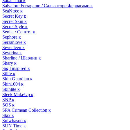
Sabai Thai к
Salvatore Ferragamo / Сальваторе Феррагамо к
SeaNtree к
Secret Key к
Secret Skin к
Secret Style к
Senita / Сенита к
Sephora к
Sersanlove к
Seventeen к
Severina к
Sharline / Шарлин к
Shary к
Sigil inspired к
Silife к
Skin Guardian к
Skin1004 к
Skinlite к
Sleek MakeUp к
SNP к
SOS к
SPA Crimean Collection к
Stax к
Sulwhasoo к
SUN Time к