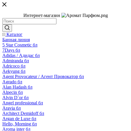
Интернет-магазин
Каталог
Банная линия
5 Star Cosmetic бл
7Days бл
Adidas / Адидас бл
Admiranda бл
Adricoco бл
Aekyung бл
Agent Provocateur / Агент Провокатор бл
Agrado бл
Alan Hadash бл
Alpecin бл
Alvin D`or бл
Angel professional бл
Aravia бл
Architect Demidoff бл
Argan de Luxe бл
Hello, Morning бл
Aroma inter бл