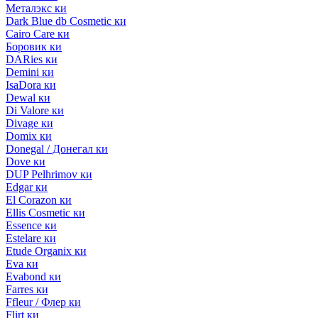
Металэкс ки
Dark Blue db Cosmetic ки
Cairo Care ки
Боровик ки
DARies ки
Demini ки
IsaDora ки
Dewal ки
Di Valore ки
Divage ки
Domix ки
Donegal / Донегал ки
Dove ки
DUP Pelhrimov ки
Edgar ки
El Corazon ки
Ellis Cosmetic ки
Essence ки
Estelare ки
Etude Organix ки
Eva ки
Evabond ки
Farres ки
Ffleur / Флер ки
Flirt ки