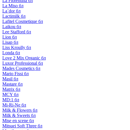
La Florentina бл
La Miso бл
La`dor бл
Lactimilk бл
Lafitel Cosmetique бл
Laikou бл
Lee Stafford бл
Lion бл
Lisap бл
Liss Kroully бл
Londa бл
Love 2 Mix Organic бл
Luxor Professional бл
Mades Cosmetics бл
Mario Fissi бл
Masil бл
Mastare бл
Matrix бл
MCY бл
MD:1 бл
Mi-Ri-Ne бл
Milk & Flowers бл
Milk & Sweets бл
Mise en scene бл
Mitsuei Soft Three бл