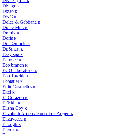
Diva / Дива к
Divage к
Dizao к
DNC к
Dolce & Gabbana к
Dolce Milk к
Domix к
Doris к
Dr. Ceuracle к
Dr.Smart к
Easy spa к
Echoice к
Eco branch к
ECO laboratorie к
Eco Tavrida к
Ecolatier к
Editt Cosmetics к
Ekel к
El Corazon к
El`Skin к
Elisha Coy к
Elizabeth Arden / Элизабет Арден к
Elizavecca к
Enough к
Epoux к