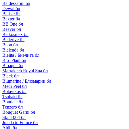
Baldessarini бл
Dewal бл
Batiste бл
Baxter бл
BB|One бл
Beaver бл
Belkosmex бл
Bellerive бл
Beon бл
Bielenda бл
Bielita / Биэлита бл
Bio_Plant бл
Bioaqua бл
Marrakech Royal Spa бл
Black бл
Blumarine / Блюмарин бл
Medi-Peel бл
Botavikos бл
Tsubaki бл
Bouticle бл
Tenzero бл
Bouquet Garni бл
Skin1004 бл
Jmella in France бл
Abib бл