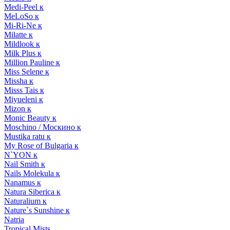
Medi-Peel к
MeLoSo к
Mi-Ri-Ne к
Milatte к
Mildlook к
Milk Plus к
Million Pauline к
Miss Selene к
Missha к
Misss Tais к
Miyueleni к
Mizon к
Monic Beauty к
Moschino / Москино к
Mustika ratu к
My Rose of Bulgaria к
N`YON к
Nail Smith к
Nails Molekula к
Nanamus к
Natura Siberica к
Naturalium к
Nature`s Sunshine к
Natria
Tropical Mists