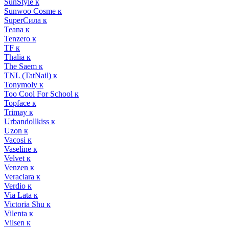
SunStyle к
Sunwoo Cosme к
SuperСила к
Teana к
Tenzero к
TF к
Thalia к
The Saem к
TNL (TatNail) к
Tonymoly к
Too Cool For School к
Topface к
Trimay к
Urbandollkiss к
Uzon к
Vacosi к
Vaseline к
Velvet к
Venzen к
Veraclara к
Verdio к
Via Lata к
Victoria Shu к
Vilenta к
Vilsen к