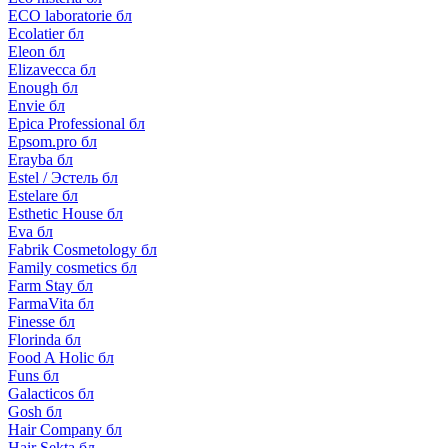
ECO laboratorie бл
Ecolatier бл
Eleon бл
Elizavecca бл
Enough бл
Envie бл
Epica Professional бл
Epsom.pro бл
Erayba бл
Estel / Эстель бл
Estelare бл
Esthetic House бл
Eva бл
Fabrik Cosmetology бл
Family cosmetics бл
Farm Stay бл
FarmaVita бл
Finesse бл
Florinda бл
Food A Holic бл
Funs бл
Galacticos бл
Gosh бл
Hair Company бл
Hair Sekta бл