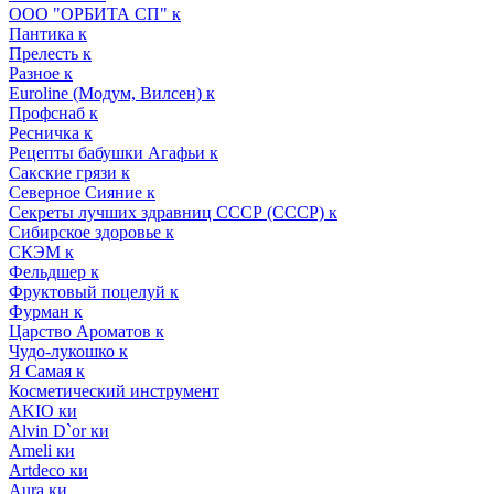
ООО "ОРБИТА СП" к
Пантика к
Прелесть к
Разное к
Euroline (Модум, Вилсен) к
Профснаб к
Ресничка к
Рецепты бабушки Агафьи к
Сакские грязи к
Северное Сияние к
Секреты лучших здравниц СССР (СССР) к
Сибирское здоровье к
СКЭМ к
Фельдшер к
Фруктовый поцелуй к
Фурман к
Царство Ароматов к
Чудо-лукошко к
Я Самая к
Косметический инструмент
AKIO ки
Alvin D`or ки
Ameli ки
Artdeco ки
Aura ки