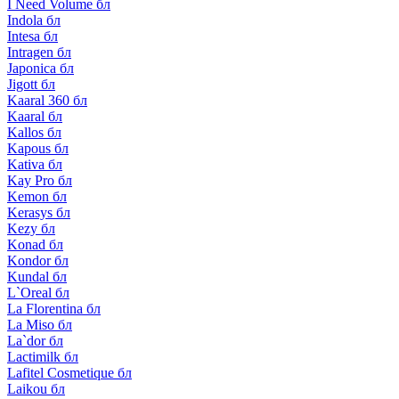
I Need Volume бл
Indola бл
Intesa бл
Intragen бл
Japonica бл
Jigott бл
Kaaral 360 бл
Kaaral бл
Kallos бл
Kapous бл
Kativa бл
Kay Pro бл
Kemon бл
Kerasys бл
Kezy бл
Konad бл
Kondor бл
Kundal бл
L`Oreal бл
La Florentina бл
La Miso бл
La`dor бл
Lactimilk бл
Lafitel Cosmetique бл
Laikou бл