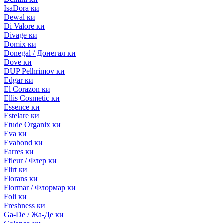
IsaDora ки
Dewal ки
Di Valore ки
Divage ки
Domix ки
Donegal / Донегал ки
Dove ки
DUP Pelhrimov ки
Edgar ки
El Corazon ки
Ellis Cosmetic ки
Essence ки
Estelare ки
Etude Organix ки
Eva ки
Evabond ки
Farres ки
Ffleur / Флер ки
Flirt ки
Florans ки
Flormar / Флормар ки
Foli ки
Freshness ки
Ga-De / Жа-Де ки