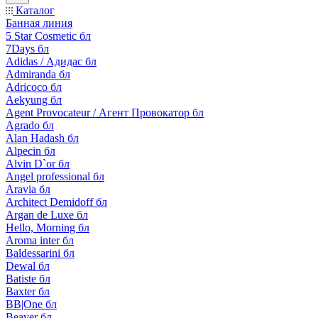
Каталог
Банная линия
5 Star Cosmetic бл
7Days бл
Adidas / Адидас бл
Admiranda бл
Adricoco бл
Aekyung бл
Agent Provocateur / Агент Провокатор бл
Agrado бл
Alan Hadash бл
Alpecin бл
Alvin D`or бл
Angel professional бл
Aravia бл
Architect Demidoff бл
Argan de Luxe бл
Hello, Morning бл
Aroma inter бл
Baldessarini бл
Dewal бл
Batiste бл
Baxter бл
BB|One бл
Beaver бл