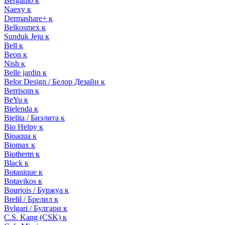
Bergamo к
Naexy к
Dermashare+ к
Belkosmex к
Sunduk Jeju к
Bell к
Beon к
Nish к
Belle jardin к
Belor Design / Белор Дезайн к
Berrisom к
BeYu к
Bielenda к
Bielita / Биэлита к
Bio Helpy к
Bioaqua к
Biomax к
Biotherm к
Black к
Botanique к
Botavikos к
Bourjois / Буржуа к
Brelil / Брелил к
Bvlgari / Булгари к
C.S. Kang (CSK) к