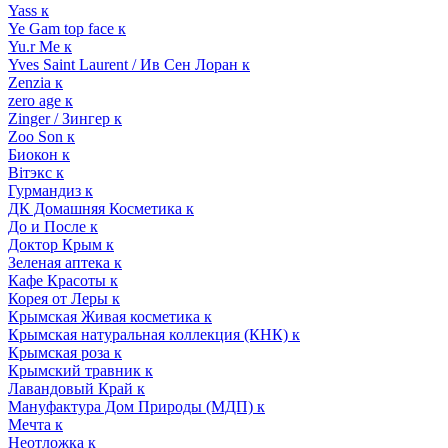
Yass к
Ye Gam top face к
Yu.r Me к
Yves Saint Laurent / Ив Сен Лоран к
Zenzia к
zero age к
Zinger / Зингер к
Zoo Son к
Биокон к
Вiтэкс к
Гурмандиз к
ДК Домашняя Косметика к
До и После к
Доктор Крым к
Зеленая аптека к
Кафе Красоты к
Корея от Леры к
Крымская Живая косметика к
Крымская натуральная коллекция (КНК) к
Крымская роза к
Крымский травник к
Лавандовый Край к
Мануфактура Дом Природы (МДП) к
Мечта к
Неотложка к