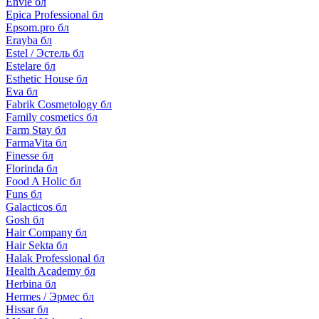
Envie бл
Epica Professional бл
Epsom.pro бл
Erayba бл
Estel / Эстель бл
Estelare бл
Esthetic House бл
Eva бл
Fabrik Cosmetology бл
Family cosmetics бл
Farm Stay бл
FarmaVita бл
Finesse бл
Florinda бл
Food A Holic бл
Funs бл
Galacticos бл
Gosh бл
Hair Company бл
Hair Sekta бл
Halak Professional бл
Health Academy бл
Herbina бл
Hermes / Эрмес бл
Hissar бл