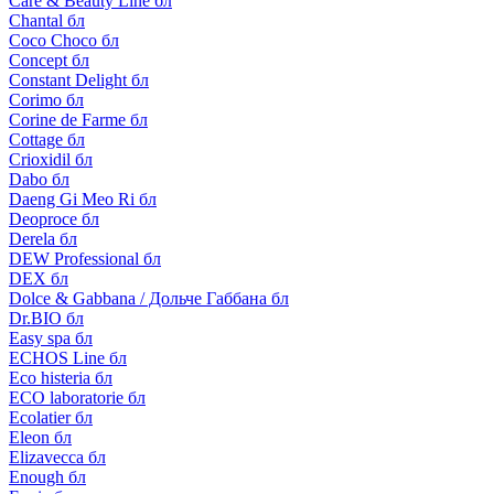
Care & Beauty Line бл
Chantal бл
Coco Choco бл
Concept бл
Constant Delight бл
Corimo бл
Corine de Farme бл
Cottage бл
Crioxidil бл
Dabo бл
Daeng Gi Meo Ri бл
Deoproce бл
Derela бл
DEW Professional бл
DEX бл
Dolce & Gabbana / Дольче Габбана бл
Dr.BIO бл
Easy spa бл
ECHOS Line бл
Eco histeria бл
ECO laboratorie бл
Ecolatier бл
Eleon бл
Elizavecca бл
Enough бл