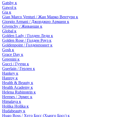
Gatsby к
Gawol к
Gia к
Gian Marco Venturi / Жан Марко Вентури к
Giorgio Armani / Джорджио Армани к
Givenchy / Живанши к
Global к
Golden Lady / Голден Леди к
Golden Rose / Голден Роуз к
Goldenpoint / Голденпоинт к
Gosh к
Grace Day к
Greenini к
Gucci / Гуччи к
Guerlain / Герлен к
Hankey к
Hanroy к
Health & Beauty к
Health Academy к
Helena Rubinstein к
Hermes / Эрмес к
Himalaya к
Holika Holika к
Hudabeauty к
Hugo Boss / Хуго Босс (Хьюго Босс) к