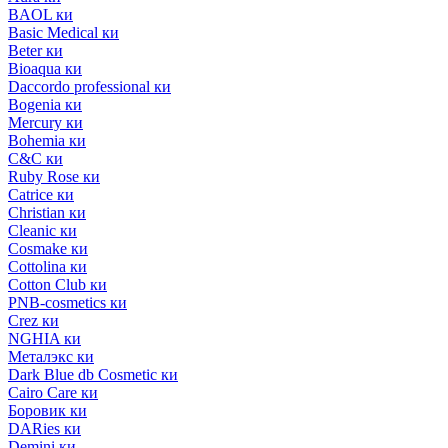
BAOL ки
Basic Medical ки
Beter ки
Bioaqua ки
Daccordo professional ки
Bogenia ки
Mercury ки
Bohemia ки
C&C ки
Ruby Rose ки
Catrice ки
Christian ки
Cleanic ки
Cosmake ки
Cottolina ки
Cotton Club ки
PNB-cosmetics ки
Crez ки
NGHIA ки
Металэкс ки
Dark Blue db Cosmetic ки
Cairo Care ки
Боровик ки
DARies ки
Demini ки