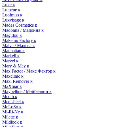
Luke к
Lumene к
Luofmiss к
Luxvisage к
Mades Cosmetics к
Madonna / Мадонна к
Magidou к
Make up Factory к
Malva / Мальва к
Manhattan к
Markell к
Marvel к
Mary & May к
Max Factor / Макс Фактор к
Maxclinic к
Maxi Remover к
MaXmar к
Maybelline / Мэйбеллин к
Med:b к
Medi-Peel к
MeLoSo к
Mi-Ri-Ne к
Milatte к
Mildlook к