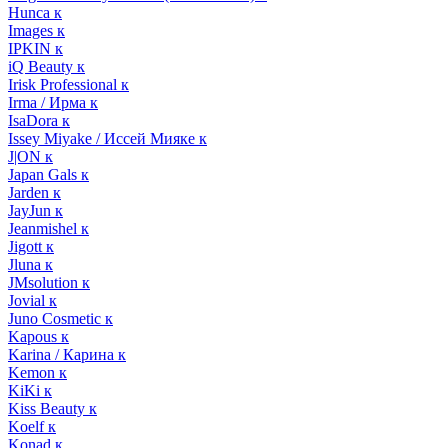
Hunca к
Images к
IPKIN к
iQ Beauty к
Irisk Professional к
Irma / Ирма к
IsaDora к
Issey Miyake / Иссей Мияке к
J|ON к
Japan Gals к
Jarden к
JayJun к
Jeanmishel к
Jigott к
Jluna к
JMsolution к
Jovial к
Juno Cosmetic к
Kapous к
Karina / Карина к
Kemon к
KiKi к
Kiss Beauty к
Koelf к
Konad к