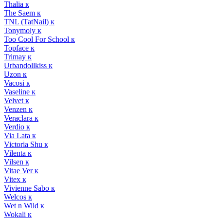
Thalia к
The Saem к
TNL (TatNail) к
Tonymoly к
Too Cool For School к
Topface к
Trimay к
Urbandollkiss к
Uzon к
Vacosi к
Vaseline к
Velvet к
Venzen к
Veraclara к
Verdio к
Via Lata к
Victoria Shu к
Vilenta к
Vilsen к
Vitae Ver к
Vitex к
Vivienne Sabo к
Welcos к
Wet n Wild к
Wokali к