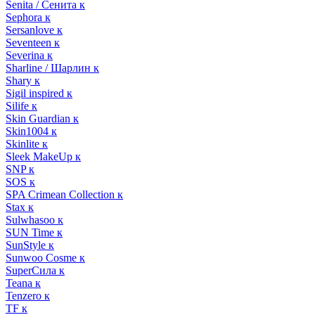
Senita / Сенита к
Sephora к
Sersanlove к
Seventeen к
Severina к
Sharline / Шарлин к
Shary к
Sigil inspired к
Silife к
Skin Guardian к
Skin1004 к
Skinlite к
Sleek MakeUp к
SNP к
SOS к
SPA Crimean Collection к
Stax к
Sulwhasoo к
SUN Time к
SunStyle к
Sunwoo Cosme к
SuperСила к
Teana к
Tenzero к
TF к