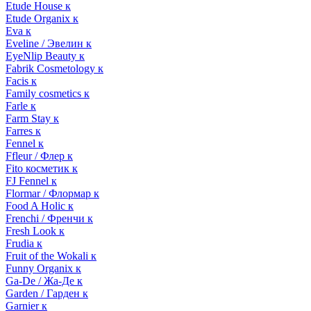
Etude House к
Etude Organix к
Eva к
Eveline / Эвелин к
EyeNlip Beauty к
Fabrik Cosmetology к
Facis к
Family cosmetics к
Farle к
Farm Stay к
Farres к
Fennel к
Ffleur / Флер к
Fito косметик к
FJ Fennel к
Flormar / Флормар к
Food A Holic к
Frenchi / Френчи к
Fresh Look к
Frudia к
Fruit of the Wokali к
Funny Organix к
Ga-De / Жа-Де к
Garden / Гарден к
Garnier к