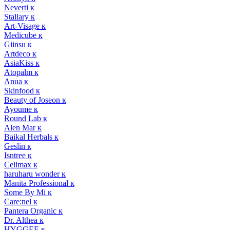
Neverti к
Stallary к
Art-Visage к
Medicube к
Giinsu к
Artdeco к
AsiaKiss к
Atopalm к
Anua к
Skinfood к
Beauty of Joseon к
Ayoume к
Round Lab к
Alen Mar к
Baikal Herbals к
Geslin к
Isntree к
Celimax к
haruharu wonder к
Manita Professional к
Some By Mi к
Care:nel к
Pantera Organic к
Dr. Althea к
HYGGEE к