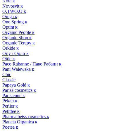
Note к
Novosvit к
O.TWO.O к
Omga к
One Spring к
Optim к
Organic People к
Organic Shop к
Organic Terapy к
Orkide к
Orly / Орли к
Ottie к
Paco Rabanne / Пако Рабанн к
Pani Walewska к
Chic
Classic
Papaya Gold к
Parisa cosmetics к
Parisienne к
Pekah к
Perlier к
Petitfee к
Pharmatheiss cosmetics к
Planeta Organica к
Poetea к