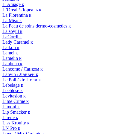
L`Atuage к
L`Oreal / Лореаль к
La Florentina к
La Miso к
La Peau de soins dermo-cosmetics к
La soyul к
LaCordi к
Lady Caramel к
Laikou к
Lamel к
Lamelin к
Lanbena к
Lancome / Ланком к
Lanvin / Ланвен к
Le Poli / Ле Поли к
Lebelage к
Leeblese к
Levitasion к
Lime Crime к
Limoni к
Lip Smacker к
Lirene к
Liss Kroully к
LN Pro к
Love 2 Mix Organic к