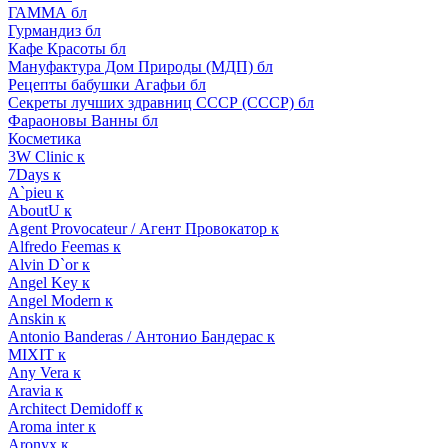
ГАММА бл
Гурмандиз бл
Кафе Красоты бл
Мануфактура Дом Природы (МДП) бл
Рецепты бабушки Агафьи бл
Секреты лучших здравниц СССР (СССР) бл
Фараоновы Ванны бл
Косметика
3W Clinic к
7Days к
A`pieu к
AboutU к
Agent Provocateur / Агент Провокатор к
Alfredo Feemas к
Alvin D`or к
Angel Key к
Angel Modern к
Anskin к
Antonio Banderas / Антонио Бандерас к
MIXIT к
Any Vera к
Aravia к
Architect Demidoff к
Aroma inter к
Aronyx к