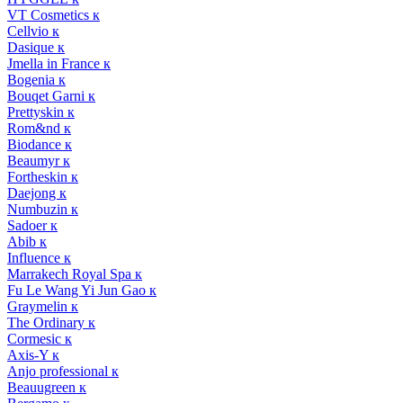
VT Cosmetics к
Cellvio к
Dasique к
Jmella in France к
Bogenia к
Bouqet Garni к
Prettyskin к
Rom&nd к
Biodance к
Beaumyr к
Fortheskin к
Daejong к
Numbuzin к
Sadoer к
Abib к
Influence к
Marrakech Royal Spa к
Fu Le Wang Yi Jun Gao к
Graymelin к
The Ordinary к
Cormesic к
Axis-Y к
Anjo professional к
Beauugreen к