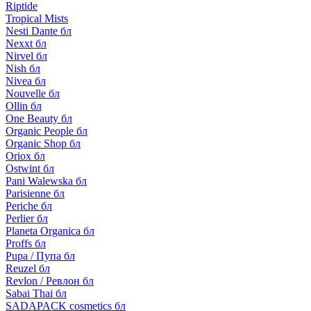
Riptide
Tropical Mists
Nesti Dante бл
Nexxt бл
Nirvel бл
Nish бл
Nivea бл
Nouvelle бл
Ollin бл
One Beauty бл
Organic People бл
Organic Shop бл
Oriox бл
Ostwint бл
Pani Walewska бл
Parisienne бл
Periche бл
Perlier бл
Planeta Organica бл
Proffs бл
Pupa / Пупа бл
Reuzel бл
Revlon / Ревлон бл
Sabai Thai бл
SADAPACK cosmetics бл