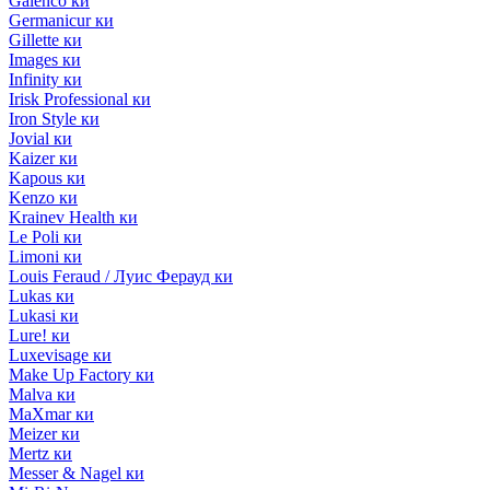
Galenco ки
Germanicur ки
Gillette ки
Images ки
Infinity ки
Irisk Professional ки
Iron Style ки
Jovial ки
Kaizer ки
Kapous ки
Kenzo ки
Krainev Health ки
Le Poli ки
Limoni ки
Louis Feraud / Луис Ферауд ки
Lukas ки
Lukasi ки
Lure! ки
Luxevisage ки
Make Up Factory ки
Malva ки
MaXmar ки
Meizer ки
Mertz ки
Messer & Nagel ки