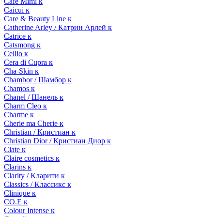
Cafe Mimi к
Caicui к
Care & Beauty Line к
Catherine Arley / Катрин Арлей к
Catrice к
Catsmong к
Cellio к
Cera di Cupra к
Cha-Skin к
Chambor / Шамбор к
Chamos к
Chanel / Шанель к
Charm Cleo к
Charme к
Cherie ma Cherie к
Christian / Кристиан к
Christian Dior / Кристиан Диор к
Ciate к
Claire cosmetics к
Clarins к
Clarity / Кларити к
Classics / Классикс к
Clinique к
CO.E к
Colour Intense к