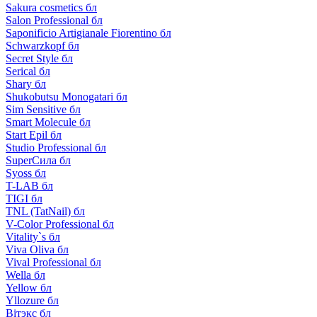
Sakura cosmetics бл
Salon Professional бл
Saponificio Artigianale Fiorentino бл
Schwarzkopf бл
Secret Style бл
Serical бл
Shary бл
Shukobutsu Monogatari бл
Sim Sensitive бл
Smart Molecule бл
Start Epil бл
Studio Professional бл
SuperСила бл
Syoss бл
T-LAB бл
TIGI бл
TNL (TatNail) бл
V-Color Professional бл
Vitality`s бл
Viva Oliva бл
Vival Professional бл
Wella бл
Yellow бл
Yllozure бл
Вiтэкс бл