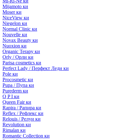
Mi-Ri-Ne ки
Mijamoto ки
Moser ки
NiceView ки
Niegelon ки
Normal Clinic ки
Nouvelle ки
Novax Beauty ки
Nuoxion ки
Organic Terapy ки
Orly / Орли ки
Parisa cosmetics ки
Perfect Lady / Перфект Леди ки
Pole ки
Procosmetic ки
Pupa / Пупа ки
Purederm ки
Q P I ки
Queen Fair ки
Rapira / Рапира ки
Reflex / Рефлекс ки
Relouis / Релуи ки
Revolution ки
Rimalan ки
Romantic Collection ки