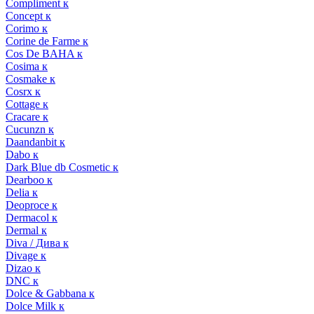
Compliment к
Concept к
Corimo к
Corine de Farme к
Cos De BAHA к
Cosima к
Cosmake к
Cosrx к
Cottage к
Cracare к
Cucunzn к
Daandanbit к
Dabo к
Dark Blue db Cosmetic к
Dearboo к
Delia к
Deoproce к
Dermacol к
Dermal к
Diva / Дива к
Divage к
Dizao к
DNC к
Dolce & Gabbana к
Dolce Milk к