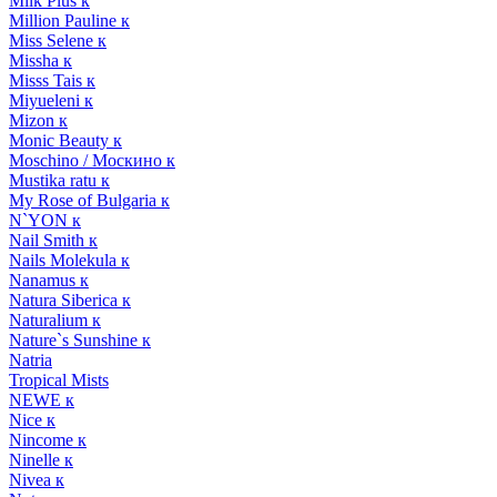
Milk Plus к
Million Pauline к
Miss Selene к
Missha к
Misss Tais к
Miyueleni к
Mizon к
Monic Beauty к
Moschino / Москино к
Mustika ratu к
My Rose of Bulgaria к
N`YON к
Nail Smith к
Nails Molekula к
Nanamus к
Natura Siberica к
Naturalium к
Nature`s Sunshine к
Natria
Tropical Mists
NEWE к
Nice к
Nincome к
Ninelle к
Nivea к