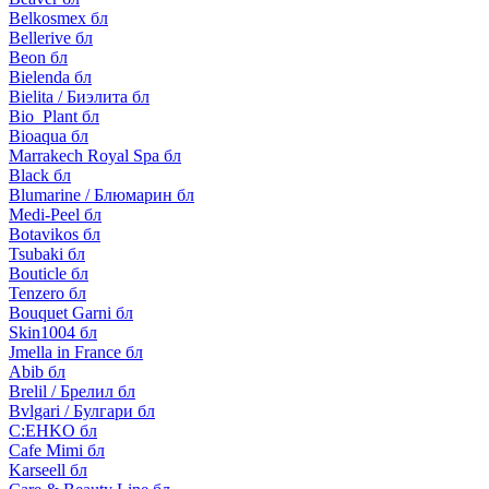
Belkosmex бл
Bellerive бл
Beon бл
Bielenda бл
Bielita / Биэлита бл
Bio_Plant бл
Bioaqua бл
Marrakech Royal Spa бл
Black бл
Blumarine / Блюмарин бл
Medi-Peel бл
Botavikos бл
Tsubaki бл
Bouticle бл
Tenzero бл
Bouquet Garni бл
Skin1004 бл
Jmella in France бл
Abib бл
Brelil / Брелил бл
Bvlgari / Булгари бл
C:EHKO бл
Cafe Mimi бл
Karseell бл