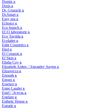
Domix к
Doris к
Dr. Ceuracle к
Dr.Smart к
Easy spa к
Echoice к
Eco branch к
ECO laboratorie к
Eco Tavrida к
Ecolatier к
Editt Cosmetics к
Ekel к
El Corazon к
El`Skin к
Elisha Coy к
Elizabeth Arden / Элизабет Арден к
Elizavecca к
Enough к
Epoux к
Essence к
Estee Lauder к
Estel / Эстель к
Estelare к
Esthetic House к
Estrade к