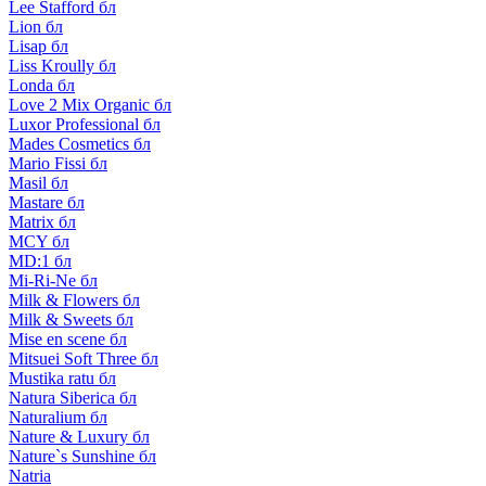
Lee Stafford бл
Lion бл
Lisap бл
Liss Kroully бл
Londa бл
Love 2 Mix Organic бл
Luxor Professional бл
Mades Cosmetics бл
Mario Fissi бл
Masil бл
Mastare бл
Matrix бл
MCY бл
MD:1 бл
Mi-Ri-Ne бл
Milk & Flowers бл
Milk & Sweets бл
Mise en scene бл
Mitsuei Soft Three бл
Mustika ratu бл
Natura Siberica бл
Naturalium бл
Nature & Luxury бл
Nature`s Sunshine бл
Natria