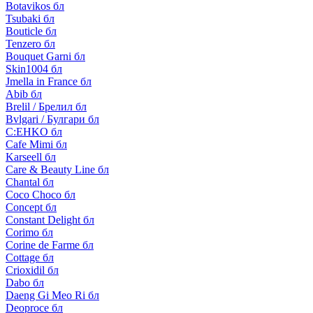
Botavikos бл
Tsubaki бл
Bouticle бл
Tenzero бл
Bouquet Garni бл
Skin1004 бл
Jmella in France бл
Abib бл
Brelil / Брелил бл
Bvlgari / Булгари бл
C:EHKO бл
Cafe Mimi бл
Karseell бл
Care & Beauty Line бл
Chantal бл
Coco Choco бл
Concept бл
Constant Delight бл
Corimo бл
Corine de Farme бл
Cottage бл
Crioxidil бл
Dabo бл
Daeng Gi Meo Ri бл
Deoproce бл