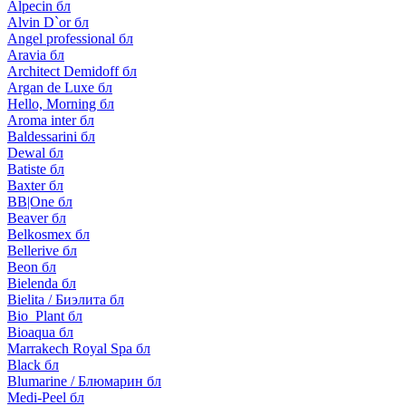
Alpecin бл
Alvin D`or бл
Angel professional бл
Aravia бл
Architect Demidoff бл
Argan de Luxe бл
Hello, Morning бл
Aroma inter бл
Baldessarini бл
Dewal бл
Batiste бл
Baxter бл
BB|One бл
Beaver бл
Belkosmex бл
Bellerive бл
Beon бл
Bielenda бл
Bielita / Биэлита бл
Bio_Plant бл
Bioaqua бл
Marrakech Royal Spa бл
Black бл
Blumarine / Блюмарин бл
Medi-Peel бл