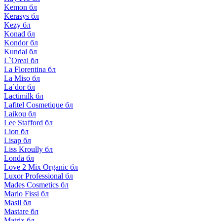
Kemon бл
Kerasys бл
Kezy бл
Konad бл
Kondor бл
Kundal бл
L`Oreal бл
La Florentina бл
La Miso бл
La`dor бл
Lactimilk бл
Lafitel Cosmetique бл
Laikou бл
Lee Stafford бл
Lion бл
Lisap бл
Liss Kroully бл
Londa бл
Love 2 Mix Organic бл
Luxor Professional бл
Mades Cosmetics бл
Mario Fissi бл
Masil бл
Mastare бл
Matrix бл