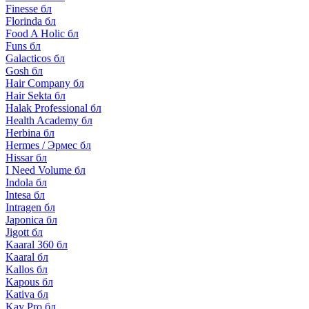
Finesse бл
Florinda бл
Food A Holic бл
Funs бл
Galacticos бл
Gosh бл
Hair Company бл
Hair Sekta бл
Halak Professional бл
Health Academy бл
Herbina бл
Hermes / Эрмес бл
Hissar бл
I Need Volume бл
Indola бл
Intesa бл
Intragen бл
Japonica бл
Jigott бл
Kaaral 360 бл
Kaaral бл
Kallos бл
Kapous бл
Kativa бл
Kay Pro бл