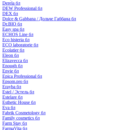
Derela бл
DEW Professional бл
DEX бл
Dolce & Gabbana / Дольче Габбана бл
Dr.BIO бл
Easy spa бл
ECHOS Line бл
Eco histeria бл
ECO laboratorie бл
Ecolatier бл
Eleon бл
Elizavecca бл
Enough бл
Envie бл
Epica Professional бл
Epsom.pro бл
Erayba бл
Estel / Эстель бл
Estelare бл
Esthetic House бл
Eva бл
Fabrik Cosmetology бл
Family cosmetics бл
Farm Stay бл
FarmaVita бл