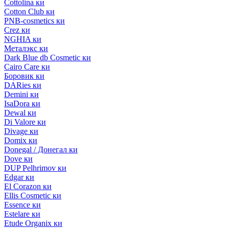
Cottolina ки
Cotton Club ки
PNB-cosmetics ки
Crez ки
NGHIA ки
Металэкс ки
Dark Blue db Cosmetic ки
Cairo Care ки
Боровик ки
DARies ки
Demini ки
IsaDora ки
Dewal ки
Di Valore ки
Divage ки
Domix ки
Donegal / Донегал ки
Dove ки
DUP Pelhrimov ки
Edgar ки
El Corazon ки
Ellis Cosmetic ки
Essence ки
Estelare ки
Etude Organix ки