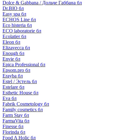
Dolce & Gabbana / Дольче Габбана бл
Dr.BIO бл
Easy spa бл
ECHOS Line бл
Eco histeria бл
ECO laboratorie бл
Ecolatier бл
Eleon бл
Elizavecca бл
Enough бл
Envie бл
Epica Professional бл
Epsom.pro бл
Erayba бл
Estel / Эстель бл
Estelare бл
Esthetic House бл
Eva бл
Fabrik Cosmetology бл
Family cosmetics бл
Farm Stay бл
FarmaVita бл
Finesse бл
Florinda бл
Food A Holic бл