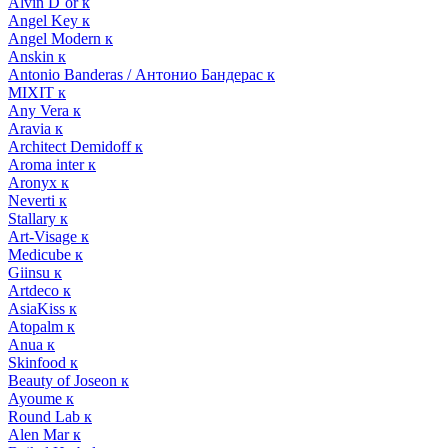
Alvin D`or к
Angel Key к
Angel Modern к
Anskin к
Antonio Banderas / Антонио Бандерас к
MIXIT к
Any Vera к
Aravia к
Architect Demidoff к
Aroma inter к
Aronyx к
Neverti к
Stallary к
Art-Visage к
Medicube к
Giinsu к
Artdeco к
AsiaKiss к
Atopalm к
Anua к
Skinfood к
Beauty of Joseon к
Ayoume к
Round Lab к
Alen Mar к