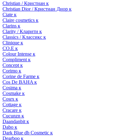
Christian / Кристиан к
Christian Dior / Кристиан Диор к
Ciate к
Claire cosmetics к
Clarins к
Clarity / Кларити к
Classics / Классикс к
Clinique к
CO.E к
Colour Intense к
Compliment к
Concept к
Corimo к
Corine de Farme к
Cos De BAHA к
Cosima к
Cosmake к
Cosrx к
Cottage к
Cracare к
Cucunzn к
Daandanbit к
Dabo к
Dark Blue db Cosmetic к
Dearboo к