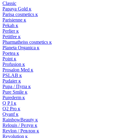
Classic
Papaya Gold к
Parisa cosmetics к
Parisienne к
Pekah к
Perlier к
Petitfee к
Pharmatheiss cosmetics к
Planeta Organica к
Poetea к
Point к
Profusion к
Prosalon Med к
PSLAB к
Pudaier к
Pupa / Пупа к
Pure Smile к
Purederm к
Q P I к
Q2 Pro к
Qyanf к
RainbowBeauty к
Relouis / Релуи к
Revlon / Ревлон к
Revolution к