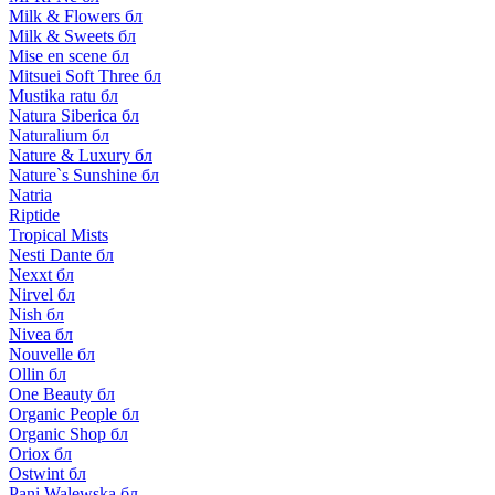
Milk & Flowers бл
Milk & Sweets бл
Mise en scene бл
Mitsuei Soft Three бл
Mustika ratu бл
Natura Siberica бл
Naturalium бл
Nature & Luxury бл
Nature`s Sunshine бл
Natria
Riptide
Tropical Mists
Nesti Dante бл
Nexxt бл
Nirvel бл
Nish бл
Nivea бл
Nouvelle бл
Ollin бл
One Beauty бл
Organic People бл
Organic Shop бл
Oriox бл
Ostwint бл
Pani Walewska бл