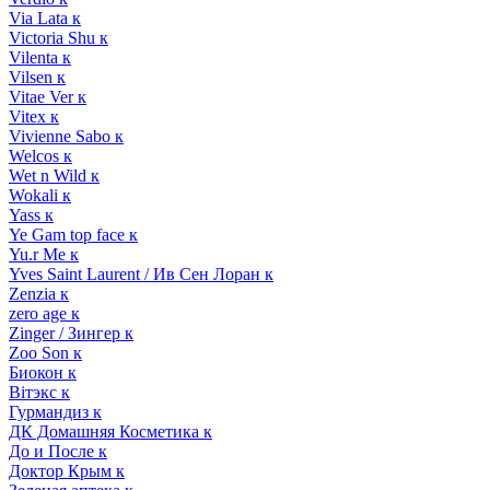
Via Lata к
Victoria Shu к
Vilenta к
Vilsen к
Vitae Ver к
Vitex к
Vivienne Sabo к
Welcos к
Wet n Wild к
Wokali к
Yass к
Ye Gam top face к
Yu.r Me к
Yves Saint Laurent / Ив Сен Лоран к
Zenzia к
zero age к
Zinger / Зингер к
Zoo Son к
Биокон к
Вiтэкс к
Гурмандиз к
ДК Домашняя Косметика к
До и После к
Доктор Крым к