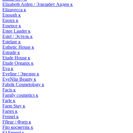
Elizabeth Arden / Элизабет Арден к
Elizavecca к
Enough к
Epoux к
Essence к
Estee Lauder к
Estel / Эстель к
Estelare к
Esthetic House к
Estrade к
Etude House к
Etude Organix к
Eva к
Eveline / Эвелин к
EyeNlip Beauty к
Fabrik Cosmetology к
Facis к
Family cosmetics к
Farle к
Farm Stay к
Farres к
Fennel к
Ffleur / Флер к
Fito косметик к
FJ Fennel к