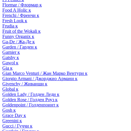
Flormar / Флормар к
Food A Holic к
Frenchi / Френчи к
Fresh Look к
Frudia к
Fruit of the Wokali к
Funny Organix к
Ga-De / Жа-Де к
Garden / Гарден к
Garnier к
Gatsby к
Gawol к
Gia к
Gian Marco Venturi / Жан Марко Вентури к
Giorgio Armani / Джорджио Армани к
Givenchy / Живанши к
Global к
Golden Lady / Голден Леди к
Golden Rose / Голден Роуз к
Goldenpoint / Голденпоинт к
Gosh к
Grace Day к
Greenini к
Gucci / Гуччи к