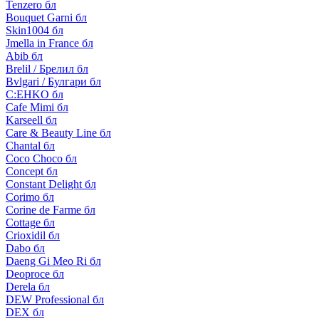
Tenzero бл
Bouquet Garni бл
Skin1004 бл
Jmella in France бл
Abib бл
Brelil / Брелил бл
Bvlgari / Булгари бл
C:EHKO бл
Cafe Mimi бл
Karseell бл
Care & Beauty Line бл
Chantal бл
Coco Choco бл
Concept бл
Constant Delight бл
Corimo бл
Corine de Farme бл
Cottage бл
Crioxidil бл
Dabo бл
Daeng Gi Meo Ri бл
Deoproce бл
Derela бл
DEW Professional бл
DEX бл