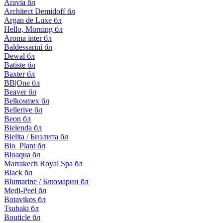
Aravia бл
Architect Demidoff бл
Argan de Luxe бл
Hello, Morning бл
Aroma inter бл
Baldessarini бл
Dewal бл
Batiste бл
Baxter бл
BB|One бл
Beaver бл
Belkosmex бл
Bellerive бл
Beon бл
Bielenda бл
Bielita / Биэлита бл
Bio_Plant бл
Bioaqua бл
Marrakech Royal Spa бл
Black бл
Blumarine / Блюмарин бл
Medi-Peel бл
Botavikos бл
Tsubaki бл
Bouticle бл