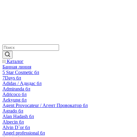
Каталог
Банная линия
5 Star Cosmetic бл
7Days бл
Adidas / Адидас бл
Admiranda бл
Adricoco бл
Aekyung бл
Agent Provocateur / Агент Провокатор бл
Agrado бл
Alan Hadash бл
Alpecin бл
Alvin D`or бл
Angel professional бл