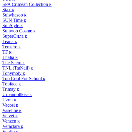
SPA Crimean Collection к
Stax к
Sulwhasoo к
SUN Time к
SunStyle к
Sunwoo Cosme к
SuperСила к
Teana к
Tenzero к
TF к
Thalia к
The Saem к
TNL (TatNail) к
Tonymoly к
Too Cool For School к
Topface к
Trimay к
Urbandollkiss к
Uzon к
Vacosi к
Vaseline к
Velvet к
Venzen к
Veraclara к
Verdio к