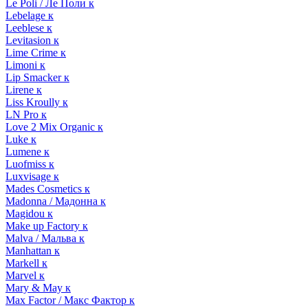
Le Poli / Ле Поли к
Lebelage к
Leeblese к
Levitasion к
Lime Crime к
Limoni к
Lip Smacker к
Lirene к
Liss Kroully к
LN Pro к
Love 2 Mix Organic к
Luke к
Lumene к
Luofmiss к
Luxvisage к
Mades Cosmetics к
Madonna / Мадонна к
Magidou к
Make up Factory к
Malva / Мальва к
Manhattan к
Markell к
Marvel к
Mary & May к
Max Factor / Макс Фактор к