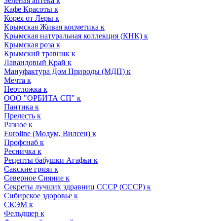
Зеленая аптека к
Кафе Красоты к
Корея от Леры к
Крымская Живая косметика к
Крымская натуральная коллекция (КНК) к
Крымская роза к
Крымский травник к
Лавандовый Край к
Мануфактура Дом Природы (МДП) к
Мечта к
Неотложка к
ООО "ОРБИТА СП" к
Пантика к
Прелесть к
Разное к
Euroline (Модум, Вилсен) к
Профснаб к
Ресничка к
Рецепты бабушки Агафьи к
Сакские грязи к
Северное Сияние к
Секреты лучших здравниц СССР (СССР) к
Сибирское здоровье к
СКЭМ к
Фельдшер к