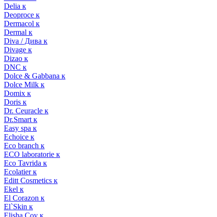
Delia к
Deoproce к
Dermacol к
Dermal к
Diva / Дива к
Divage к
Dizao к
DNC к
Dolce & Gabbana к
Dolce Milk к
Domix к
Doris к
Dr. Ceuracle к
Dr.Smart к
Easy spa к
Echoice к
Eco branch к
ECO laboratorie к
Eco Tavrida к
Ecolatier к
Editt Cosmetics к
Ekel к
El Corazon к
El`Skin к
Elisha Coy к