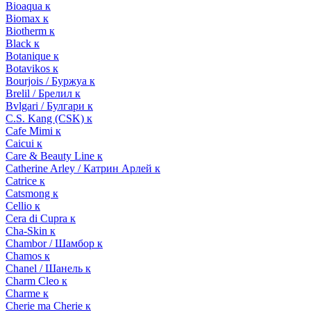
Bioaqua к
Biomax к
Biotherm к
Black к
Botanique к
Botavikos к
Bourjois / Буржуа к
Brelil / Брелил к
Bvlgari / Булгари к
C.S. Kang (CSK) к
Cafe Mimi к
Caicui к
Care & Beauty Line к
Catherine Arley / Катрин Арлей к
Catrice к
Catsmong к
Cellio к
Cera di Cupra к
Cha-Skin к
Chambor / Шамбор к
Chamos к
Chanel / Шанель к
Charm Cleo к
Charme к
Cherie ma Cherie к