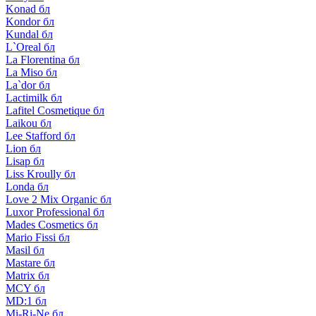
Konad бл
Kondor бл
Kundal бл
L`Oreal бл
La Florentina бл
La Miso бл
La`dor бл
Lactimilk бл
Lafitel Cosmetique бл
Laikou бл
Lee Stafford бл
Lion бл
Lisap бл
Liss Kroully бл
Londa бл
Love 2 Mix Organic бл
Luxor Professional бл
Mades Cosmetics бл
Mario Fissi бл
Masil бл
Mastare бл
Matrix бл
MCY бл
MD:1 бл
Mi-Ri-Ne бл