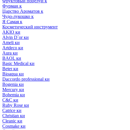
Фруктовый поцелуй к
Фурман к
Царство Ароматов к
Чудо-лукошко к
Я Самая к
Косметический инструмент
AKIO ки
Alvin D`or ки
Ameli ки
Artdeco ки
Aura ки
BAOL ки
Basic Medical ки
Beter ки
Bioaqua ки
Daccordo professional ки
Bogenia ки
Mercury ки
Bohemia ки
C&C ки
Ruby Rose ки
Catrice ки
Christian ки
Cleanic ки
Cosmake ки