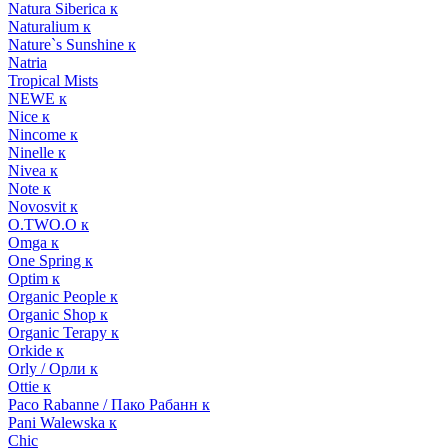
Natura Siberica к
Naturalium к
Nature`s Sunshine к
Natria
Tropical Mists
NEWE к
Nice к
Nincome к
Ninelle к
Nivea к
Note к
Novosvit к
O.TWO.O к
Omga к
One Spring к
Optim к
Organic People к
Organic Shop к
Organic Terapy к
Orkide к
Orly / Орли к
Ottie к
Paco Rabanne / Пако Рабанн к
Pani Walewska к
Chic