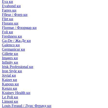
Eva ки
Evabond ки
Farres ки
Ffleur / Флер ки
Flirt ки
Florans ки
Flormar / Флормар ки
Foli ки
Freshness ки
Ga-De / Жа-Де ки
Galenco ки
Germanicur ки
Gillette ки
Images ки
Infinity ки
Irisk Professional ки
Iron Style ки
Jovial ки
Kaizer ки
Kapous ки
Kenzo ки
Krainev Health ки
Le Poli ки
Limoni ки
Louis Feraud / Луис Ферауд ки