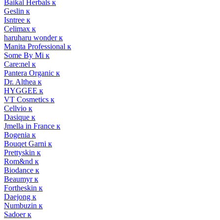
Baikal Herbals к
Geslin к
Isntree к
Celimax к
haruharu wonder к
Manita Professional к
Some By Mi к
Care:nel к
Pantera Organic к
Dr. Althea к
HYGGEE к
VT Cosmetics к
Cellvio к
Dasique к
Jmella in France к
Bogenia к
Bouqet Garni к
Prettyskin к
Rom&nd к
Biodance к
Beaumyr к
Fortheskin к
Daejong к
Numbuzin к
Sadoer к