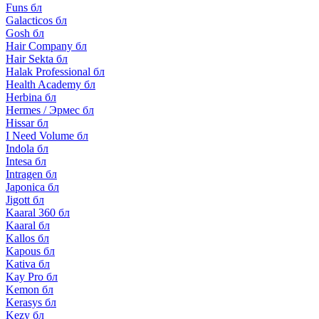
Funs бл
Galacticos бл
Gosh бл
Hair Company бл
Hair Sekta бл
Halak Professional бл
Health Academy бл
Herbina бл
Hermes / Эрмес бл
Hissar бл
I Need Volume бл
Indola бл
Intesa бл
Intragen бл
Japonica бл
Jigott бл
Kaaral 360 бл
Kaaral бл
Kallos бл
Kapous бл
Kativa бл
Kay Pro бл
Kemon бл
Kerasys бл
Kezy бл