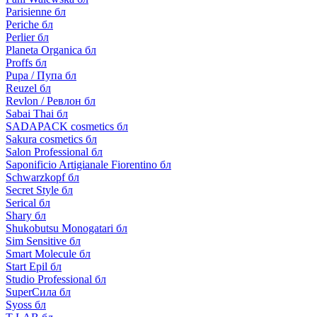
Parisienne бл
Periche бл
Perlier бл
Planeta Organica бл
Proffs бл
Pupa / Пупа бл
Reuzel бл
Revlon / Ревлон бл
Sabai Thai бл
SADAPACK cosmetics бл
Sakura cosmetics бл
Salon Professional бл
Saponificio Artigianale Fiorentino бл
Schwarzkopf бл
Secret Style бл
Serical бл
Shary бл
Shukobutsu Monogatari бл
Sim Sensitive бл
Smart Molecule бл
Start Epil бл
Studio Professional бл
SuperСила бл
Syoss бл