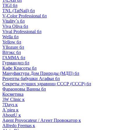
T-LAB бл
TIGI бл
TNL (TatNail) бл
V-Color Professional бл
Vitality`s бл
Viva Oliva бл
Vival Professional бл
Wella бл
Yellow бл
Yllozure бл
Вiтэкс бл
ГАММА бл
Гурмандиз бл
Кафе Красоты бл
Мануфактура Дом Природы (МДП) бл
Рецепты бабушки Агафьи бл
Секреты лучших здравниц СССР (СССР) бл
Фараоновы Ванны бл
Косметика
3W Clinic к
7Days к
A`pieu к
AboutU к
Agent Provocateur / Агент Провокатор к
Alfredo Feemas к