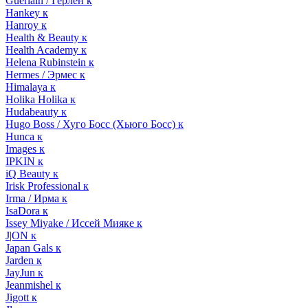
Guerlain / Герлен к
Hankey к
Hanroy к
Health & Beauty к
Health Academy к
Helena Rubinstein к
Hermes / Эрмес к
Himalaya к
Holika Holika к
Hudabeauty к
Hugo Boss / Хуго Босс (Хьюго Босс) к
Hunca к
Images к
IPKIN к
iQ Beauty к
Irisk Professional к
Irma / Ирма к
IsaDora к
Issey Miyake / Иссей Мияке к
J|ON к
Japan Gals к
Jarden к
JayJun к
Jeanmishel к
Jigott к