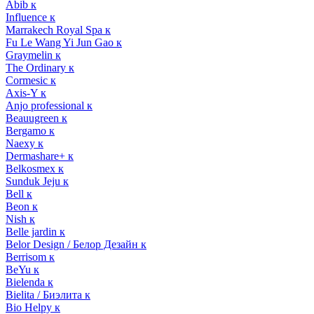
Abib к
Influence к
Marrakech Royal Spa к
Fu Le Wang Yi Jun Gao к
Graymelin к
The Ordinary к
Cormesic к
Axis-Y к
Anjo professional к
Beauugreen к
Bergamo к
Naexy к
Dermashare+ к
Belkosmex к
Sunduk Jeju к
Bell к
Beon к
Nish к
Belle jardin к
Belor Design / Белор Дезайн к
Berrisom к
BeYu к
Bielenda к
Bielita / Биэлита к
Bio Helpy к