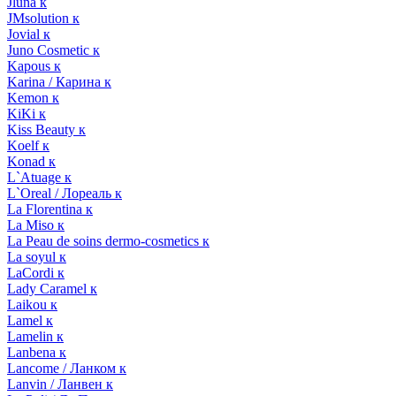
Jluna к
JMsolution к
Jovial к
Juno Cosmetic к
Kapous к
Karina / Карина к
Kemon к
KiKi к
Kiss Beauty к
Koelf к
Konad к
L`Atuage к
L`Oreal / Лореаль к
La Florentina к
La Miso к
La Peau de soins dermo-cosmetics к
La soyul к
LaCordi к
Lady Caramel к
Laikou к
Lamel к
Lamelin к
Lanbena к
Lancome / Ланком к
Lanvin / Ланвен к