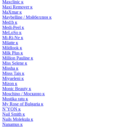
Maxclinic к
Maxi Remover к
MaXmar к
Maybelline / Мэйбеллин к
Med:b к
Medi-Peel к
MeLoSo к
Mi-Ri-Ne к
Milatte к
Mildlook к
Milk Plus к
Million Pauline к
Miss Selene к
Missha к
Misss Tais к
Miyueleni к
Mizon к
Monic Beauty к
Moschino / Москино к
Mustika ratu к
My Rose of Bulgaria к
N`YON к
Nail Smith к
Nails Molekula к
Nanamus к