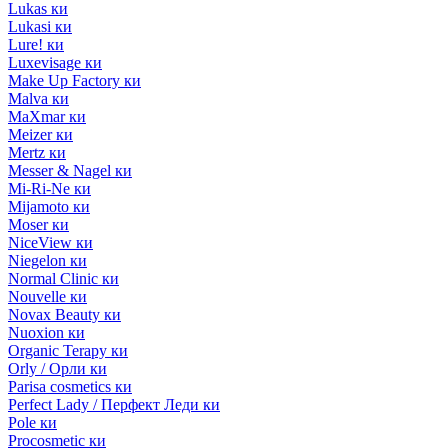
Lukas ки
Lukasi ки
Lure! ки
Luxevisage ки
Make Up Factory ки
Malva ки
MaXmar ки
Meizer ки
Mertz ки
Messer & Nagel ки
Mi-Ri-Ne ки
Mijamoto ки
Moser ки
NiceView ки
Niegelon ки
Normal Clinic ки
Nouvelle ки
Novax Beauty ки
Nuoxion ки
Organic Terapy ки
Orly / Орли ки
Parisa cosmetics ки
Perfect Lady / Перфект Леди ки
Pole ки
Procosmetic ки