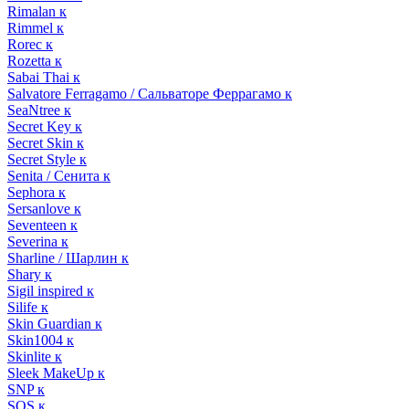
Rimalan к
Rimmel к
Rorec к
Rozetta к
Sabai Thai к
Salvatore Ferragamo / Сальваторе Феррагамо к
SeaNtree к
Secret Key к
Secret Skin к
Secret Style к
Senita / Сенита к
Sephora к
Sersanlove к
Seventeen к
Severina к
Sharline / Шарлин к
Shary к
Sigil inspired к
Silife к
Skin Guardian к
Skin1004 к
Skinlite к
Sleek MakeUp к
SNP к
SOS к