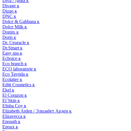
Diva / Дива к
Divage к
Dizao к
DNC к
Dolce & Gabbana к
Dolce Milk к
Domix к
Doris к
Dr. Ceuracle к
Dr.Smart к
Easy spa к
Echoice к
Eco branch к
ECO laboratorie к
Eco Tavrida к
Ecolatier к
Editt Cosmetics к
Ekel к
El Corazon к
El`Skin к
Elisha Coy к
Elizabeth Arden / Элизабет Арден к
Elizavecca к
Enough к
Epoux к