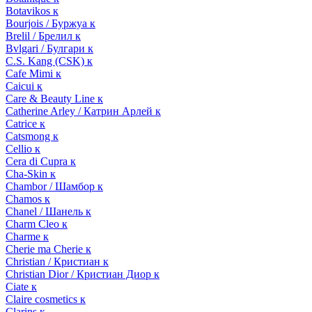
Botavikos к
Bourjois / Буржуа к
Brelil / Брелил к
Bvlgari / Булгари к
C.S. Kang (CSK) к
Cafe Mimi к
Caicui к
Care & Beauty Line к
Catherine Arley / Катрин Арлей к
Catrice к
Catsmong к
Cellio к
Cera di Cupra к
Cha-Skin к
Chambor / Шамбор к
Chamos к
Chanel / Шанель к
Charm Cleo к
Charme к
Cherie ma Cherie к
Christian / Кристиан к
Christian Dior / Кристиан Диор к
Ciate к
Claire cosmetics к
Clarins к