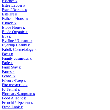
Essence к
Estee Lauder к
Estel / Эстель к
Estelare к
Esthetic House к
Estrade к
Etude House к
Etude Organix к
Eva к
Eveline / Эвелин к
EyeNlip Beauty к
Fabrik Cosmetology к
Facis к
Family cosmetics к
Farle к
Farm Stay к
Farres к
Fennel к
Ffleur / Флер к
Fito косметик к
FJ Fennel к
Flormar / Флормар к
Food A Holic к
Frenchi / Френчи к
Fresh Look к