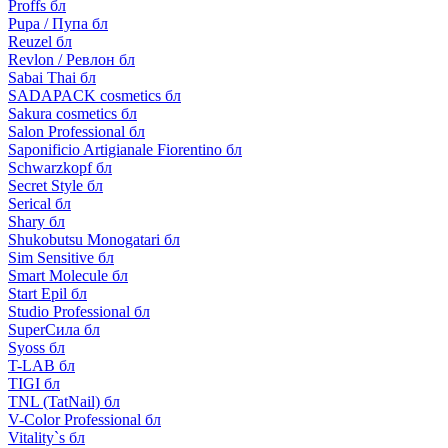
Proffs бл
Pupa / Пупа бл
Reuzel бл
Revlon / Ревлон бл
Sabai Thai бл
SADAPACK cosmetics бл
Sakura cosmetics бл
Salon Professional бл
Saponificio Artigianale Fiorentino бл
Schwarzkopf бл
Secret Style бл
Serical бл
Shary бл
Shukobutsu Monogatari бл
Sim Sensitive бл
Smart Molecule бл
Start Epil бл
Studio Professional бл
SuperСила бл
Syoss бл
T-LAB бл
TIGI бл
TNL (TatNail) бл
V-Color Professional бл
Vitality`s бл