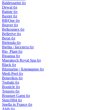
Baldessarini бл
Dewal бл
Batiste бл
Baxter бл
BB|One бл
Beaver бл
Belkosmex бл
Bellerive бл
Beon бл
Bielenda бл
Bielita / Биэлита бл
Bio_Plant бл
Bioaqua бл
Marrakech Royal Spa бл
Black бл
Blumarine / Блюмарин бл
Medi-Peel бл
Botavikos бл
Tsubaki бл
Bouticle бл
Tenzero бл
Bouquet Garni бл
Skin1004 бл
Jmella in France бл
Abib бл