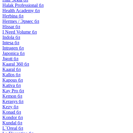
Halak Professional бл
Health Academy бл
Herbina бл
Hermes / Эрмес бл
Hissar бл
I Need Volume бл
Indola бл
Intesa бл
Intragen бл
Japonica бл
Jigott бл
Kaaral 360 бл
Kaaral бл
Kallos бл
Kapous бл
Kativa бл
Kay Pro бл
Kemon бл
Kerasys бл
Kezy бл
Konad бл
Kondor бл
Kundal бл
L`Oreal бл