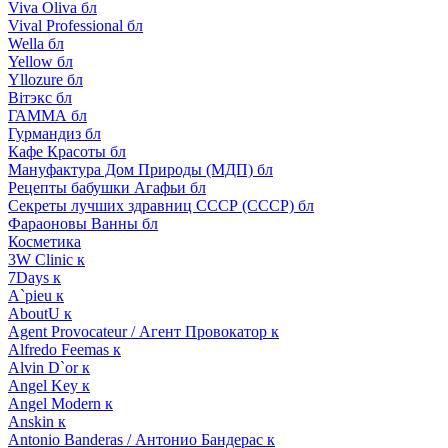
Viva Oliva бл
Vival Professional бл
Wella бл
Yellow бл
Yllozure бл
Вiтэкс бл
ГАММА бл
Гурмандиз бл
Кафе Красоты бл
Мануфактура Дом Природы (МДП) бл
Рецепты бабушки Агафьи бл
Секреты лучших здравниц СССР (СССР) бл
Фараоновы Ванны бл
Косметика
3W Clinic к
7Days к
A`pieu к
AboutU к
Agent Provocateur / Агент Провокатор к
Alfredo Feemas к
Alvin D`or к
Angel Key к
Angel Modern к
Anskin к
Antonio Banderas / Антонио Бандерас к