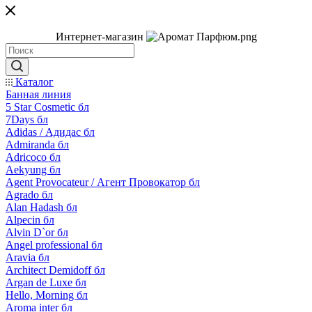
Интернет-магазин
Каталог
Банная линия
5 Star Cosmetic бл
7Days бл
Adidas / Адидас бл
Admiranda бл
Adricoco бл
Aekyung бл
Agent Provocateur / Агент Провокатор бл
Agrado бл
Alan Hadash бл
Alpecin бл
Alvin D`or бл
Angel professional бл
Aravia бл
Architect Demidoff бл
Argan de Luxe бл
Hello, Morning бл
Aroma inter бл