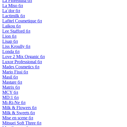
La Florentina бл
La Miso бл
La`dor бл
Lactimilk бл
Lafitel Cosmetique бл
Laikou бл
Lee Stafford бл
Lion бл
Lisap бл
Liss Kroully бл
Londa бл
Love 2 Mix Organic бл
Luxor Professional бл
Mades Cosmetics бл
Mario Fissi бл
Masil бл
Mastare бл
Matrix бл
MCY бл
MD:1 бл
Mi-Ri-Ne бл
Milk & Flowers бл
Milk & Sweets бл
Mise en scene бл
Mitsuei Soft Three бл