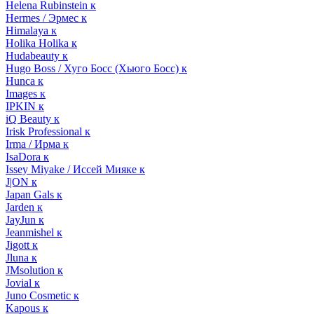
Helena Rubinstein к
Hermes / Эрмес к
Himalaya к
Holika Holika к
Hudabeauty к
Hugo Boss / Хуго Босс (Хьюго Босс) к
Hunca к
Images к
IPKIN к
iQ Beauty к
Irisk Professional к
Irma / Ирма к
IsaDora к
Issey Miyake / Иссей Мияке к
J|ON к
Japan Gals к
Jarden к
JayJun к
Jeanmishel к
Jigott к
Jluna к
JMsolution к
Jovial к
Juno Cosmetic к
Kapous к