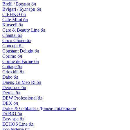
Brelil / Брелил бл
Bvlgari / Булгари бл
C:EHKO бл
Cafe Mimi бл
Karseell бл
Care & Beauty Line бл
Chantal бл
Coco Choco бл
Concept бл
Constant Delight бл
Corimo бл
Corine de Farme бл
Cottage бл
Crioxidil бл
Dabo бл
Daeng Gi Meo Ri бл
Deoproce бл
Derela бл
DEW Professional бл
DEX бл
Dolce & Gabbana / Дольче Габбана бл
Dr.BIO бл
Easy spa бл
ECHOS Line бл
Eco histeria бл