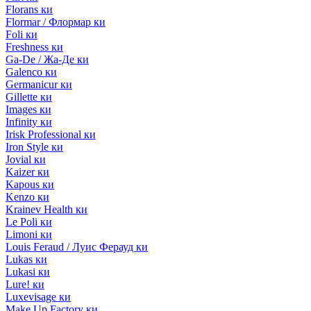
Florans ки
Flormar / Флормар ки
Foli ки
Freshness ки
Ga-De / Жа-Де ки
Galenco ки
Germanicur ки
Gillette ки
Images ки
Infinity ки
Irisk Professional ки
Iron Style ки
Jovial ки
Kaizer ки
Kapous ки
Kenzo ки
Krainev Health ки
Le Poli ки
Limoni ки
Louis Feraud / Луис Ферауд ки
Lukas ки
Lukasi ки
Lure! ки
Luxevisage ки
Make Up Factory ки