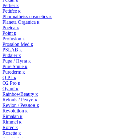
Perlier к
Petitfee к
Pharmatheiss cosmetics к
Planeta Organica к
Poetea к
Point к
Profusion к
Prosalon Med к
PSLAB к
Pudaier к
Pupa / Пупа к
Pure Smile к
Purederm к
Q P I к
Q2 Pro к
Qyanf к
RainbowBeauty к
Relouis / Релуи к
Revlon / Ревлон к
Revolution к
Rimalan к
Rimmel к
Rorec к
Rozetta к