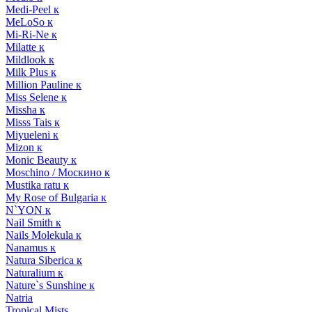
Medi-Peel к
MeLoSo к
Mi-Ri-Ne к
Milatte к
Mildlook к
Milk Plus к
Million Pauline к
Miss Selene к
Missha к
Misss Tais к
Miyueleni к
Mizon к
Monic Beauty к
Moschino / Москино к
Mustika ratu к
My Rose of Bulgaria к
N`YON к
Nail Smith к
Nails Molekula к
Nanamus к
Natura Siberica к
Naturalium к
Nature`s Sunshine к
Natria
Tropical Mists