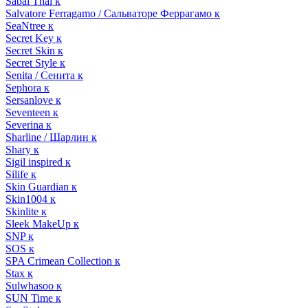
Sabai Thai к
Salvatore Ferragamo / Сальваторе Феррагамо к
SeaNtree к
Secret Key к
Secret Skin к
Secret Style к
Senita / Сенита к
Sephora к
Sersanlove к
Seventeen к
Severina к
Sharline / Шарлин к
Shary к
Sigil inspired к
Silife к
Skin Guardian к
Skin1004 к
Skinlite к
Sleek MakeUp к
SNP к
SOS к
SPA Crimean Collection к
Stax к
Sulwhasoo к
SUN Time к