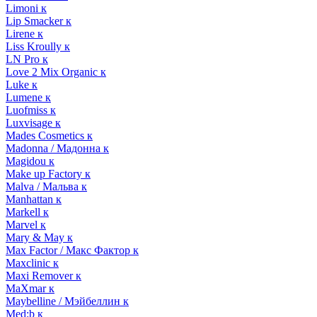
Limoni к
Lip Smacker к
Lirene к
Liss Kroully к
LN Pro к
Love 2 Mix Organic к
Luke к
Lumene к
Luofmiss к
Luxvisage к
Mades Cosmetics к
Madonna / Мадонна к
Magidou к
Make up Factory к
Malva / Мальва к
Manhattan к
Markell к
Marvel к
Mary & May к
Max Factor / Макс Фактор к
Maxclinic к
Maxi Remover к
MaXmar к
Maybelline / Мэйбеллин к
Med:b к