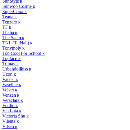
SunStyle к
Sunwoo Cosme к
SuperСила к
Teana к
Tenzero к
TF к
Thalia к
The Saem к
TNL (TatNail) к
Tonymoly к
Too Cool For School к
Topface к
Trimay к
Urbandollkiss к
Uzon к
Vacosi к
Vaseline к
Velvet к
Venzen к
Veraclara к
Verdio к
Via Lata к
Victoria Shu к
Vilenta к
Vilsen к