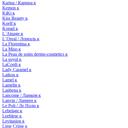
Karina / Карина к
Kemon к
KiKi к
Kiss Beauty к
Koelf к
Konad к
L`Atuage к
L`Oreal / Лореаль к
La Florentina к
La Miso к
La Peau de soins dermo-cosmetics к
La soyul к
LaCordi к
Lady Caramel к
Laikou к
Lamel к
Lamelin к
Lanbena к
Lancome / Ланком к
Lanvin / Ланвен к
Le Poli / Ле Поли к
Lebelage к
Leeblese к
Levitasion к
Lime Crime к