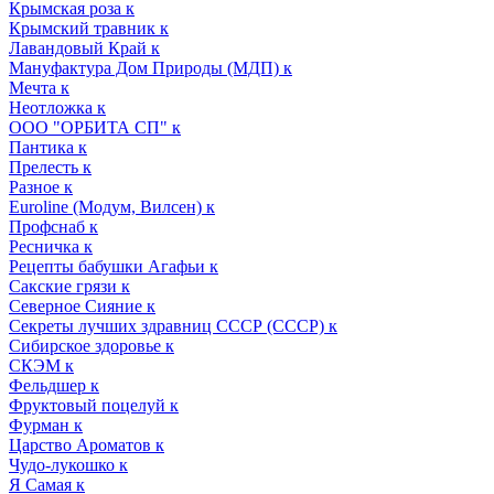
Крымская роза к
Крымский травник к
Лавандовый Край к
Мануфактура Дом Природы (МДП) к
Мечта к
Неотложка к
ООО "ОРБИТА СП" к
Пантика к
Прелесть к
Разное к
Euroline (Модум, Вилсен) к
Профснаб к
Ресничка к
Рецепты бабушки Агафьи к
Сакские грязи к
Северное Сияние к
Секреты лучших здравниц СССР (СССР) к
Сибирское здоровье к
СКЭМ к
Фельдшер к
Фруктовый поцелуй к
Фурман к
Царство Ароматов к
Чудо-лукошко к
Я Самая к