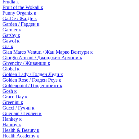
Frudia к
Fruit of the Wokali к
Funny Organix к
Ga-De / Жа-Де к
Garden / Гарден к
Garnier к
Gatsby к
Gawol к
Gia к
Gian Marco Venturi / Жан Марко Вентури к
Giorgio Armani / Джорджио Армани к
Givenchy / Живанши к
Global к
Golden Lady / Голден Леди к
Golden Rose / Голден Роуз к
Goldenpoint / Голденпоинт к
Gosh к
Grace Day к
Greenini к
Gucci / Гуччи к
Guerlain / Герлен к
Hankey к
Hanroy к
Health & Beauty к
Health Academy к