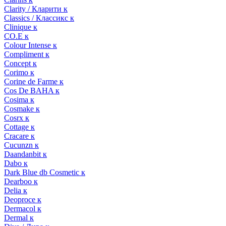
Clarity / Кларити к
Classics / Классикс к
Clinique к
CO.E к
Colour Intense к
Compliment к
Concept к
Corimo к
Corine de Farme к
Cos De BAHA к
Cosima к
Cosmake к
Cosrx к
Cottage к
Cracare к
Cucunzn к
Daandanbit к
Dabo к
Dark Blue db Cosmetic к
Dearboo к
Delia к
Deoproce к
Dermacol к
Dermal к