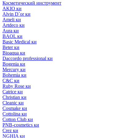
Косметический инструмент
AKIO ки
Alvin D`or ки
Ameli ки
Artdeco ки
Aura ки
BAOL ки
Basic Medical ки
Beter ки
Bioaqua ки
Daccordo professional ки
Bogenia ки
Mercury ки
Bohemia ки
C&C ки
Ruby Rose ки
Catrice ки
Christian ки
Cleanic ки
Cosmake ки
Cottolina ки
Cotton Club ки
PNB-cosmetics ки
Crez ки
NGHIA ки