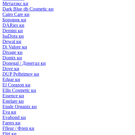
Металэкс ки
Dark Blue db Cosmetic ки
Cairo Care ки
Боровик ки
DARies ки
Demini ки
IsaDora ки
Dewal ки
Di Valore ки
Divage ки
Domix ки
Donegal / Донегал ки
Dove ки
DUP Pelhrimov ки
Edgar ки
El Corazon ки
Ellis Cosmetic ки
Essence ки
Estelare ки
Etude Organix ки
Eva ки
Evabond ки
Farres ки
Ffleur / Флер ки
Flirt ки