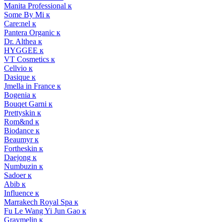
Manita Professional к
Some By Mi к
Care:nel к
Pantera Organic к
Dr. Althea к
HYGGEE к
VT Cosmetics к
Cellvio к
Dasique к
Jmella in France к
Bogenia к
Bouqet Garni к
Prettyskin к
Rom&nd к
Biodance к
Beaumyr к
Fortheskin к
Daejong к
Numbuzin к
Sadoer к
Abib к
Influence к
Marrakech Royal Spa к
Fu Le Wang Yi Jun Gao к
Graymelin к