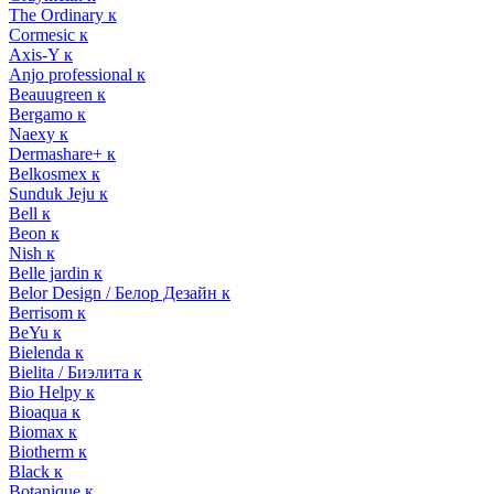
The Ordinary к
Cormesic к
Axis-Y к
Anjo professional к
Beauugreen к
Bergamo к
Naexy к
Dermashare+ к
Belkosmex к
Sunduk Jeju к
Bell к
Beon к
Nish к
Belle jardin к
Belor Design / Белор Дезайн к
Berrisom к
BeYu к
Bielenda к
Bielita / Биэлита к
Bio Helpy к
Bioaqua к
Biomax к
Biotherm к
Black к
Botanique к