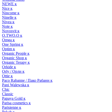
NEWE к
Nice к
Nincome к
Ninelle к
Nivea к
Note к
Novosvit к
O.TWO.O к
Omga к
One Spring к
Optim к
Organic People к
Organic Shop к
Organic Terapy к
Orkide к
Orly / Орли к
Ottie к
Paco Rabanne / Пако Рабанн к
Pani Walewska к
Chic
Classic
Papaya Gold к
Parisa cosmetics к
Parisienne к
Pekah к