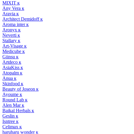
MIXIT к
Any Vera к
Aravia к
Architect Demidoff к
Aroma inter к
Aronyx к
Neverti к
Stallary к
Art-Visage к
Medicube к
Giinsu к
Artdeco к
AsiaKiss к
Atopalm к
Anua к
Skinfood к
Beauty of Joseon к
Ayoume к
Round Lab к
Alen Mar к
Baikal Herbals к
Geslin к
Isntree к
Celimax к
haruharu wonder к