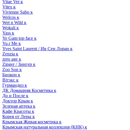
Vitae Ver к
Vitex к
Vivienne Sabo к
Welcos к
Wet n Wild к
Wokali к
Yass к
Ye Gam top face к
Yu.r Me к
Yves Saint Laurent / Ив Сен Лоран к
Zenzia к
zero age к
Zinger / Зингер к
Zoo Son к
Биокон к
Вiтэкс к
Гурмандиз к
ДК Домашняя Косметика к
До и После к
Доктор Крым к
Зеленая аптека к
Кафе Красоты к
Корея от Леры к
Крымская Живая косметика к
Крымская натуральная коллекция (КНК) к