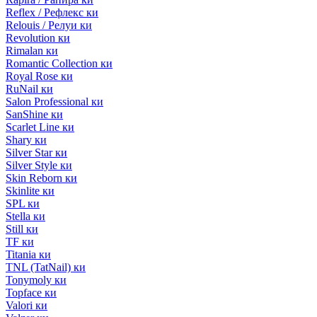
Reflex / Рефлекс ки
Relouis / Релуи ки
Revolution ки
Rimalan ки
Romantic Collection ки
Royal Rose ки
RuNail ки
Salon Professional ки
SanShine ки
Scarlet Line ки
Shary ки
Silver Star ки
Silver Style ки
Skin Reborn ки
Skinlite ки
SPL ки
Stella ки
Still ки
TF ки
Titania ки
TNL (TatNail) ки
Tonymoly ки
Topface ки
Valori ки