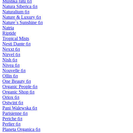
Mustika ratu бл
Natura Siberica бл
Naturalium бл
Nature & Luxury бл
Nature`s Sunshine бл
Natria
Riptide
Tropical Mists
Nesti Dante бл
Nexxt бл
Nirvel бл
Nish бл
Nivea бл
Nouvelle бл
Ollin бл
One Beauty бл
Organic People бл
Organic Shop бл
Oriox бл
Ostwint бл
Pani Walewska бл
Parisienne бл
Periche бл
Perlier бл
Planeta Organica бл