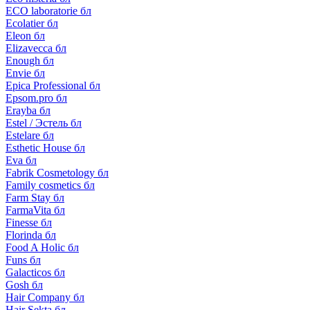
ECO laboratorie бл
Ecolatier бл
Eleon бл
Elizavecca бл
Enough бл
Envie бл
Epica Professional бл
Epsom.pro бл
Erayba бл
Estel / Эстель бл
Estelare бл
Esthetic House бл
Eva бл
Fabrik Cosmetology бл
Family cosmetics бл
Farm Stay бл
FarmaVita бл
Finesse бл
Florinda бл
Food A Holic бл
Funs бл
Galacticos бл
Gosh бл
Hair Company бл
Hair Sekta бл