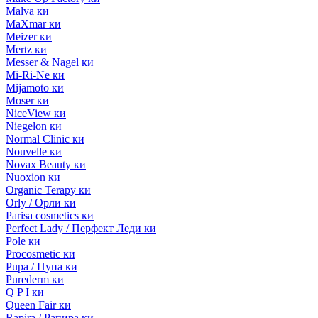
Malva ки
MaXmar ки
Meizer ки
Mertz ки
Messer & Nagel ки
Mi-Ri-Ne ки
Mijamoto ки
Moser ки
NiceView ки
Niegelon ки
Normal Clinic ки
Nouvelle ки
Novax Beauty ки
Nuoxion ки
Organic Terapy ки
Orly / Орли ки
Parisa cosmetics ки
Perfect Lady / Перфект Леди ки
Pole ки
Procosmetic ки
Pupa / Пупа ки
Purederm ки
Q P I ки
Queen Fair ки
Rapira / Рапира ки