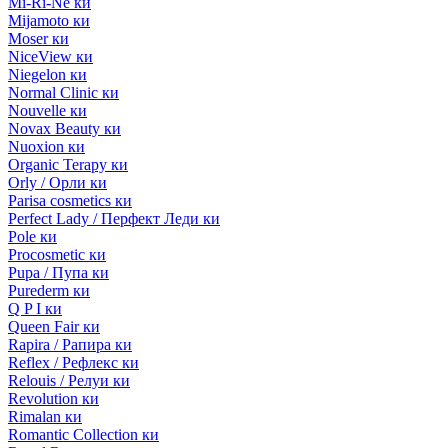
Mi-Ri-Ne ки
Mijamoto ки
Moser ки
NiceView ки
Niegelon ки
Normal Clinic ки
Nouvelle ки
Novax Beauty ки
Nuoxion ки
Organic Terapy ки
Orly / Орли ки
Parisa cosmetics ки
Perfect Lady / Перфект Леди ки
Pole ки
Procosmetic ки
Pupa / Пупа ки
Purederm ки
Q P I ки
Queen Fair ки
Rapira / Рапира ки
Reflex / Рефлекс ки
Relouis / Релуи ки
Revolution ки
Rimalan ки
Romantic Collection ки