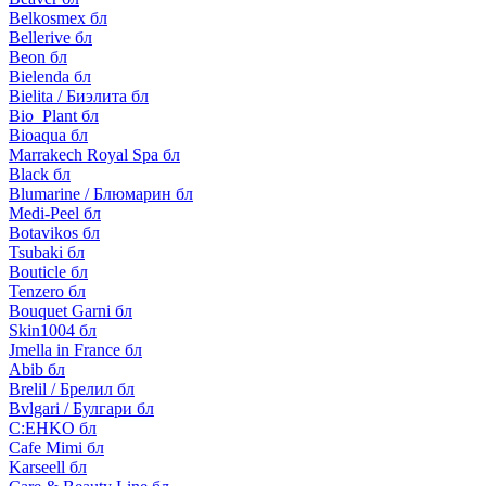
Belkosmex бл
Bellerive бл
Beon бл
Bielenda бл
Bielita / Биэлита бл
Bio_Plant бл
Bioaqua бл
Marrakech Royal Spa бл
Black бл
Blumarine / Блюмарин бл
Medi-Peel бл
Botavikos бл
Tsubaki бл
Bouticle бл
Tenzero бл
Bouquet Garni бл
Skin1004 бл
Jmella in France бл
Abib бл
Brelil / Брелил бл
Bvlgari / Булгари бл
C:EHKO бл
Cafe Mimi бл
Karseell бл