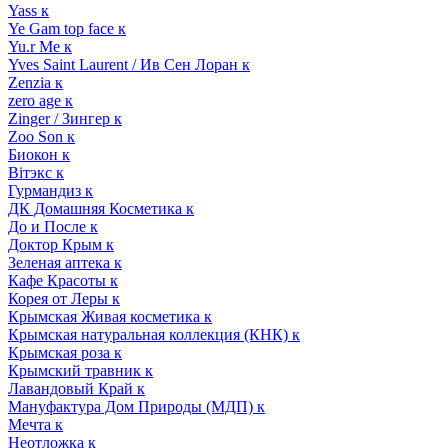
Yass к
Ye Gam top face к
Yu.r Me к
Yves Saint Laurent / Ив Сен Лоран к
Zenzia к
zero age к
Zinger / Зингер к
Zoo Son к
Биокон к
Вiтэкс к
Гурмандиз к
ДК Домашняя Косметика к
До и После к
Доктор Крым к
Зеленая аптека к
Кафе Красоты к
Корея от Леры к
Крымская Живая косметика к
Крымская натуральная коллекция (КНК) к
Крымская роза к
Крымский травник к
Лавандовый Край к
Мануфактура Дом Природы (МДП) к
Мечта к
Неотложка к