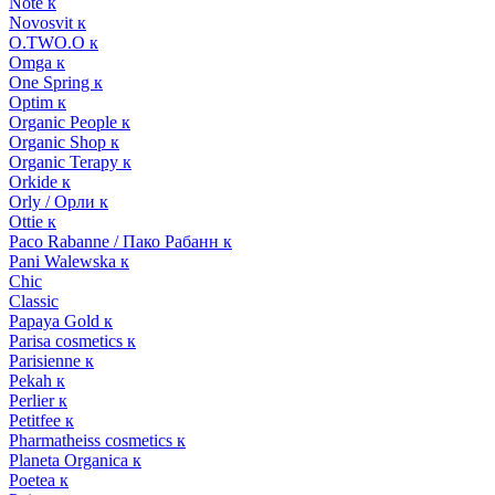
Note к
Novosvit к
O.TWO.O к
Omga к
One Spring к
Optim к
Organic People к
Organic Shop к
Organic Terapy к
Orkide к
Orly / Орли к
Ottie к
Paco Rabanne / Пако Рабанн к
Pani Walewska к
Chic
Classic
Papaya Gold к
Parisa cosmetics к
Parisienne к
Pekah к
Perlier к
Petitfee к
Pharmatheiss cosmetics к
Planeta Organica к
Poetea к