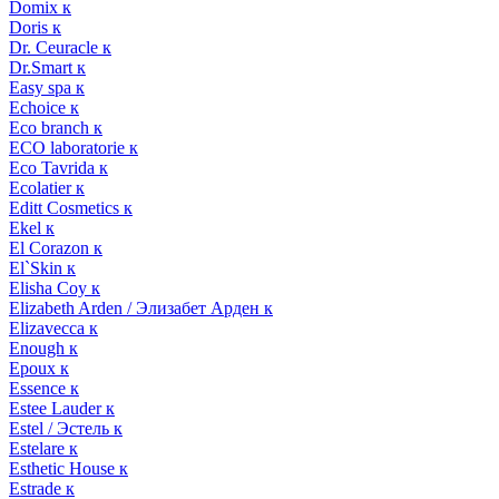
Domix к
Doris к
Dr. Ceuracle к
Dr.Smart к
Easy spa к
Echoice к
Eco branch к
ECO laboratorie к
Eco Tavrida к
Ecolatier к
Editt Cosmetics к
Ekel к
El Corazon к
El`Skin к
Elisha Coy к
Elizabeth Arden / Элизабет Арден к
Elizavecca к
Enough к
Epoux к
Essence к
Estee Lauder к
Estel / Эстель к
Estelare к
Esthetic House к
Estrade к