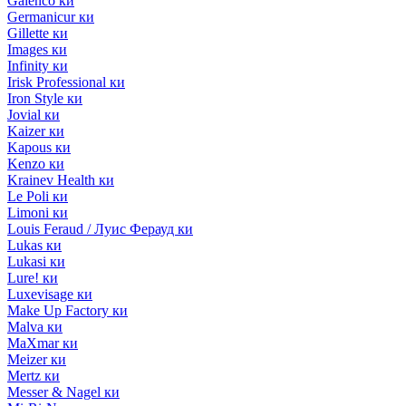
Galenco ки
Germanicur ки
Gillette ки
Images ки
Infinity ки
Irisk Professional ки
Iron Style ки
Jovial ки
Kaizer ки
Kapous ки
Kenzo ки
Krainev Health ки
Le Poli ки
Limoni ки
Louis Feraud / Луис Ферауд ки
Lukas ки
Lukasi ки
Lure! ки
Luxevisage ки
Make Up Factory ки
Malva ки
MaXmar ки
Meizer ки
Mertz ки
Messer & Nagel ки