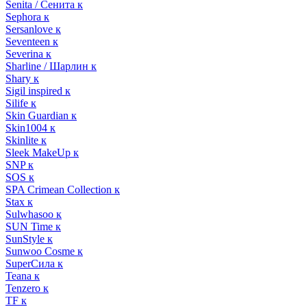
Senita / Сенита к
Sephora к
Sersanlove к
Seventeen к
Severina к
Sharline / Шарлин к
Shary к
Sigil inspired к
Silife к
Skin Guardian к
Skin1004 к
Skinlite к
Sleek MakeUp к
SNP к
SOS к
SPA Crimean Collection к
Stax к
Sulwhasoo к
SUN Time к
SunStyle к
Sunwoo Cosme к
SuperСила к
Teana к
Tenzero к
TF к