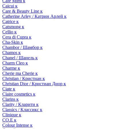
Cafe Mimi к
Caicui к
Care & Beauty Line к
Catherine Arley / Катрин Арлей к
Catrice к
Catsmong к
Cellio к
Cera di Cupra к
Cha-Skin к
Chambor / Шамбор к
Chamos к
Chanel / Шанель к
Charm Cleo к
Charme к
Cherie ma Cherie к
Christian / Кристиан к
Christian Dior / Кристиан Диор к
Ciate к
Claire cosmetics к
Clarins к
Clarity / Кларити к
Classics / Классикс к
Clinique к
CO.E к
Colour Intense к