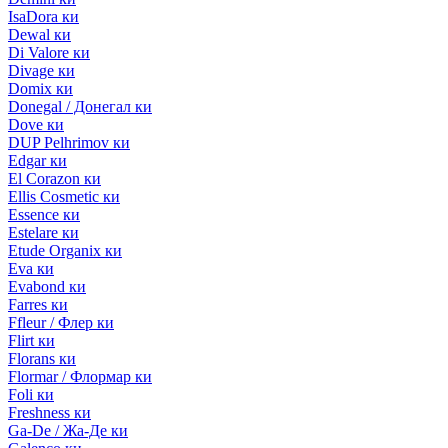
IsaDora ки
Dewal ки
Di Valore ки
Divage ки
Domix ки
Donegal / Донегал ки
Dove ки
DUP Pelhrimov ки
Edgar ки
El Corazon ки
Ellis Cosmetic ки
Essence ки
Estelare ки
Etude Organix ки
Eva ки
Evabond ки
Farres ки
Ffleur / Флер ки
Flirt ки
Florans ки
Flormar / Флормар ки
Foli ки
Freshness ки
Ga-De / Жа-Де ки