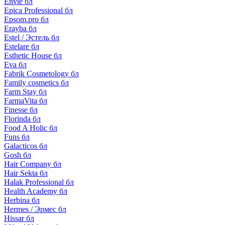
Envie бл
Epica Professional бл
Epsom.pro бл
Erayba бл
Estel / Эстель бл
Estelare бл
Esthetic House бл
Eva бл
Fabrik Cosmetology бл
Family cosmetics бл
Farm Stay бл
FarmaVita бл
Finesse бл
Florinda бл
Food A Holic бл
Funs бл
Galacticos бл
Gosh бл
Hair Company бл
Hair Sekta бл
Halak Professional бл
Health Academy бл
Herbina бл
Hermes / Эрмес бл
Hissar бл