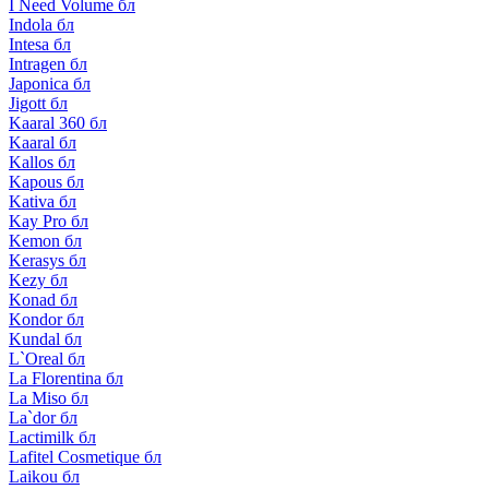
I Need Volume бл
Indola бл
Intesa бл
Intragen бл
Japonica бл
Jigott бл
Kaaral 360 бл
Kaaral бл
Kallos бл
Kapous бл
Kativa бл
Kay Pro бл
Kemon бл
Kerasys бл
Kezy бл
Konad бл
Kondor бл
Kundal бл
L`Oreal бл
La Florentina бл
La Miso бл
La`dor бл
Lactimilk бл
Lafitel Cosmetique бл
Laikou бл