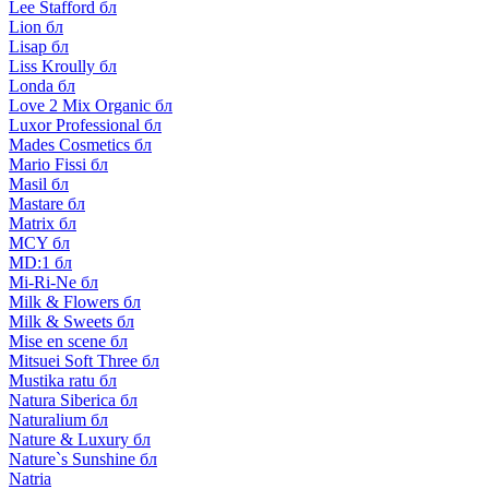
Lee Stafford бл
Lion бл
Lisap бл
Liss Kroully бл
Londa бл
Love 2 Mix Organic бл
Luxor Professional бл
Mades Cosmetics бл
Mario Fissi бл
Masil бл
Mastare бл
Matrix бл
MCY бл
MD:1 бл
Mi-Ri-Ne бл
Milk & Flowers бл
Milk & Sweets бл
Mise en scene бл
Mitsuei Soft Three бл
Mustika ratu бл
Natura Siberica бл
Naturalium бл
Nature & Luxury бл
Nature`s Sunshine бл
Natria