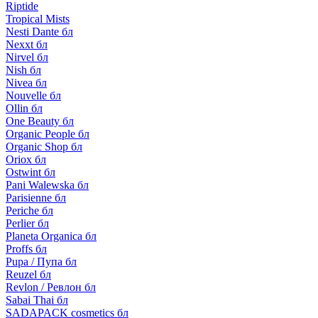
Riptide
Tropical Mists
Nesti Dante бл
Nexxt бл
Nirvel бл
Nish бл
Nivea бл
Nouvelle бл
Ollin бл
One Beauty бл
Organic People бл
Organic Shop бл
Oriox бл
Ostwint бл
Pani Walewska бл
Parisienne бл
Periche бл
Perlier бл
Planeta Organica бл
Proffs бл
Pupa / Пупа бл
Reuzel бл
Revlon / Ревлон бл
Sabai Thai бл
SADAPACK cosmetics бл