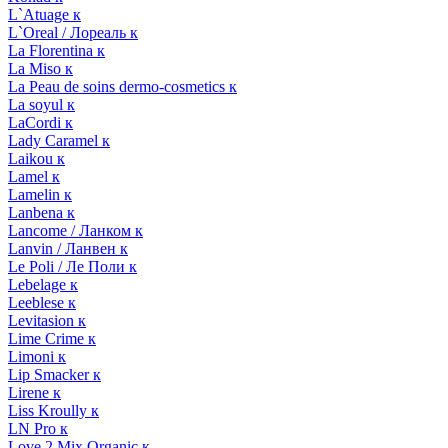
L`Atuage к
L`Oreal / Лореаль к
La Florentina к
La Miso к
La Peau de soins dermo-cosmetics к
La soyul к
LaCordi к
Lady Caramel к
Laikou к
Lamel к
Lamelin к
Lanbena к
Lancome / Ланком к
Lanvin / Ланвен к
Le Poli / Ле Поли к
Lebelage к
Leeblese к
Levitasion к
Lime Crime к
Limoni к
Lip Smacker к
Lirene к
Liss Kroully к
LN Pro к
Love 2 Mix Organic к