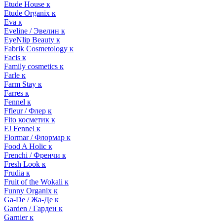
Etude House к
Etude Organix к
Eva к
Eveline / Эвелин к
EyeNlip Beauty к
Fabrik Cosmetology к
Facis к
Family cosmetics к
Farle к
Farm Stay к
Farres к
Fennel к
Ffleur / Флер к
Fito косметик к
FJ Fennel к
Flormar / Флормар к
Food A Holic к
Frenchi / Френчи к
Fresh Look к
Frudia к
Fruit of the Wokali к
Funny Organix к
Ga-De / Жа-Де к
Garden / Гарден к
Garnier к