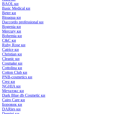
BAOL ки
Basic Medical ки
Beter ки
Bioaqua ки
Daccordo professional ки
Bogenia ки
Mercury ки
Bohemia ки
C&C ки
Ruby Rose ки
Catrice ки
Christian ки
Cleanic ки
Cosmake ки
Cottolina ки
Cotton Club ки
PNB-cosmetics ки
Crez ки
NGHIA ки
Металэкс ки
Dark Blue db Cosmetic ки
Cairo Care ки
Боровик ки
DARies ки
Demini ки