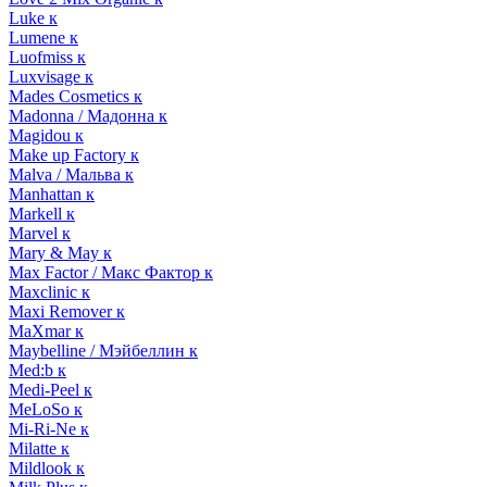
Luke к
Lumene к
Luofmiss к
Luxvisage к
Mades Cosmetics к
Madonna / Мадонна к
Magidou к
Make up Factory к
Malva / Мальва к
Manhattan к
Markell к
Marvel к
Mary & May к
Max Factor / Макс Фактор к
Maxclinic к
Maxi Remover к
MaXmar к
Maybelline / Мэйбеллин к
Med:b к
Medi-Peel к
MeLoSo к
Mi-Ri-Ne к
Milatte к
Mildlook к