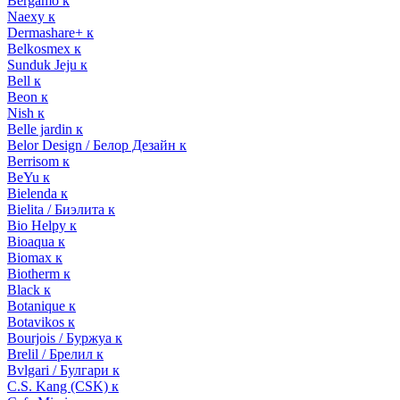
Bergamo к
Naexy к
Dermashare+ к
Belkosmex к
Sunduk Jeju к
Bell к
Beon к
Nish к
Belle jardin к
Belor Design / Белор Дезайн к
Berrisom к
BeYu к
Bielenda к
Bielita / Биэлита к
Bio Helpy к
Bioaqua к
Biomax к
Biotherm к
Black к
Botanique к
Botavikos к
Bourjois / Буржуа к
Brelil / Брелил к
Bvlgari / Булгари к
C.S. Kang (CSK) к