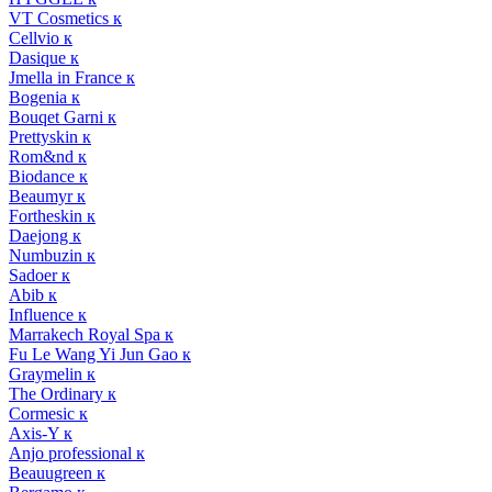
VT Cosmetics к
Cellvio к
Dasique к
Jmella in France к
Bogenia к
Bouqet Garni к
Prettyskin к
Rom&nd к
Biodance к
Beaumyr к
Fortheskin к
Daejong к
Numbuzin к
Sadoer к
Abib к
Influence к
Marrakech Royal Spa к
Fu Le Wang Yi Jun Gao к
Graymelin к
The Ordinary к
Cormesic к
Axis-Y к
Anjo professional к
Beauugreen к