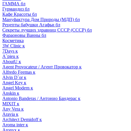
ГАММА бл
Гурмандиз бл
Кафе Красоты бл
Мануфактура Дом Природы (МДП) бл
Рецепты бабушки Агафьи бл
Секреты лучших здравниц СССР (СССР) бл
Фараоновы Ванны бл
Косметика
3W Clinic к
7Days к
A`pieu к
AboutU к
Agent Provocateur / Агент Провокатор к
Alfredo Feemas к
Alvin D`or к
Angel Key к
Angel Modern к
Anskin к
Antonio Banderas / Антонио Бандерас к
MIXIT к
Any Vera к
Aravia к
Architect Demidoff к
Aroma inter к
Aronyx к