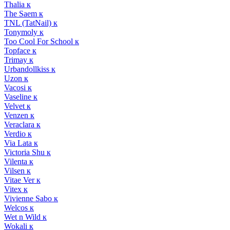
Thalia к
The Saem к
TNL (TatNail) к
Tonymoly к
Too Cool For School к
Topface к
Trimay к
Urbandollkiss к
Uzon к
Vacosi к
Vaseline к
Velvet к
Venzen к
Veraclara к
Verdio к
Via Lata к
Victoria Shu к
Vilenta к
Vilsen к
Vitae Ver к
Vitex к
Vivienne Sabo к
Welcos к
Wet n Wild к
Wokali к