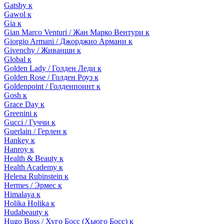
Gatsby к
Gawol к
Gia к
Gian Marco Venturi / Жан Марко Вентури к
Giorgio Armani / Джорджио Армани к
Givenchy / Живанши к
Global к
Golden Lady / Голден Леди к
Golden Rose / Голден Роуз к
Goldenpoint / Голденпоинт к
Gosh к
Grace Day к
Greenini к
Gucci / Гуччи к
Guerlain / Герлен к
Hankey к
Hanroy к
Health & Beauty к
Health Academy к
Helena Rubinstein к
Hermes / Эрмес к
Himalaya к
Holika Holika к
Hudabeauty к
Hugo Boss / Хуго Босс (Хьюго Босс) к