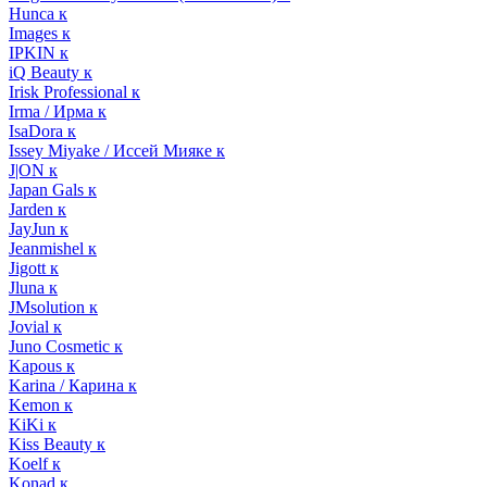
Hunca к
Images к
IPKIN к
iQ Beauty к
Irisk Professional к
Irma / Ирма к
IsaDora к
Issey Miyake / Иссей Мияке к
J|ON к
Japan Gals к
Jarden к
JayJun к
Jeanmishel к
Jigott к
Jluna к
JMsolution к
Jovial к
Juno Cosmetic к
Kapous к
Karina / Карина к
Kemon к
KiKi к
Kiss Beauty к
Koelf к
Konad к