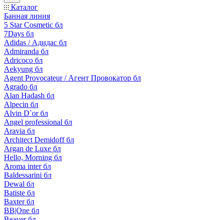
Каталог
Банная линия
5 Star Cosmetic бл
7Days бл
Adidas / Адидас бл
Admiranda бл
Adricoco бл
Aekyung бл
Agent Provocateur / Агент Провокатор бл
Agrado бл
Alan Hadash бл
Alpecin бл
Alvin D`or бл
Angel professional бл
Aravia бл
Architect Demidoff бл
Argan de Luxe бл
Hello, Morning бл
Aroma inter бл
Baldessarini бл
Dewal бл
Batiste бл
Baxter бл
BB|One бл
Beaver бл