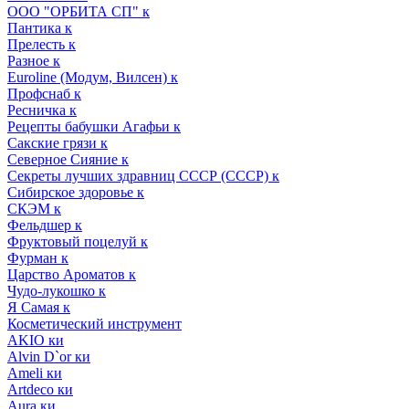
ООО "ОРБИТА СП" к
Пантика к
Прелесть к
Разное к
Euroline (Модум, Вилсен) к
Профснаб к
Ресничка к
Рецепты бабушки Агафьи к
Сакские грязи к
Северное Сияние к
Секреты лучших здравниц СССР (СССР) к
Сибирское здоровье к
СКЭМ к
Фельдшер к
Фруктовый поцелуй к
Фурман к
Царство Ароматов к
Чудо-лукошко к
Я Самая к
Косметический инструмент
AKIO ки
Alvin D`or ки
Ameli ки
Artdeco ки
Aura ки