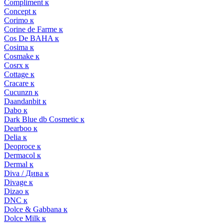
Compliment к
Concept к
Corimo к
Corine de Farme к
Cos De BAHA к
Cosima к
Cosmake к
Cosrx к
Cottage к
Cracare к
Cucunzn к
Daandanbit к
Dabo к
Dark Blue db Cosmetic к
Dearboo к
Delia к
Deoproce к
Dermacol к
Dermal к
Diva / Дива к
Divage к
Dizao к
DNC к
Dolce & Gabbana к
Dolce Milk к