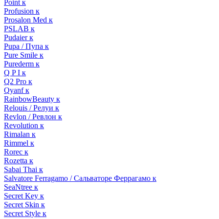
Point к
Profusion к
Prosalon Med к
PSLAB к
Pudaier к
Pupa / Пупа к
Pure Smile к
Purederm к
Q P I к
Q2 Pro к
Qyanf к
RainbowBeauty к
Relouis / Релуи к
Revlon / Ревлон к
Revolution к
Rimalan к
Rimmel к
Rorec к
Rozetta к
Sabai Thai к
Salvatore Ferragamo / Сальваторе Феррагамо к
SeaNtree к
Secret Key к
Secret Skin к
Secret Style к