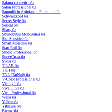
Sakura cosmetics бл
Salon Professional бл
Saponificio Artigianale Fiorentino бл
Schwarzkopf бл
Secret Style бл
Serical бл
Shary бл
Shukobutsu Monogatari бл
Sim Sensitive бл
Smart Molecule бл
Start Epil бл
Studio Professional бл
SuperСила бл
Syoss бл
T-LAB бл
TIGI бл
TNL (TatNail) бл
V-Color Professional бл
Vitality`s бл
Viva Oliva бл
Vival Professional бл
Wella бл
Yellow бл
Yllozure бл
Вiтэкс бл