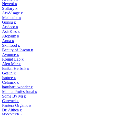
Neverti к
Stallary к
Art-Visage к
Medicube к
Giinsu к
Artdeco к
AsiaKiss к
Atopalm к
Anua к
Skinfood к
Beauty of Joseon к
Ayoume к
Round Lab к
Alen Mar к
Baikal Herbals к
Geslin к
Isntree к
Celimax к
haruharu wonder к
Manita Professional к
Some By Mi к
Care:nel к
Pantera Organic к
Dr. Althea к
HYGGEE к