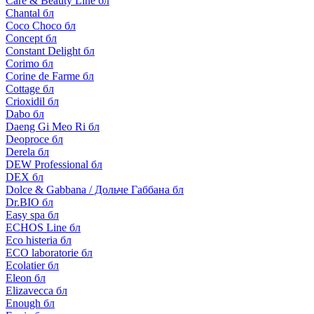
Care & Beauty Line бл
Chantal бл
Coco Choco бл
Concept бл
Constant Delight бл
Corimo бл
Corine de Farme бл
Cottage бл
Crioxidil бл
Dabo бл
Daeng Gi Meo Ri бл
Deoproce бл
Derela бл
DEW Professional бл
DEX бл
Dolce & Gabbana / Дольче Габбана бл
Dr.BIO бл
Easy spa бл
ECHOS Line бл
Eco histeria бл
ECO laboratorie бл
Ecolatier бл
Eleon бл
Elizavecca бл
Enough бл