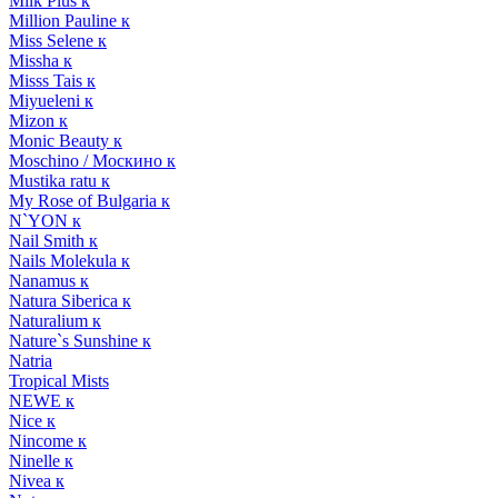
Milk Plus к
Million Pauline к
Miss Selene к
Missha к
Misss Tais к
Miyueleni к
Mizon к
Monic Beauty к
Moschino / Москино к
Mustika ratu к
My Rose of Bulgaria к
N`YON к
Nail Smith к
Nails Molekula к
Nanamus к
Natura Siberica к
Naturalium к
Nature`s Sunshine к
Natria
Tropical Mists
NEWE к
Nice к
Nincome к
Ninelle к
Nivea к