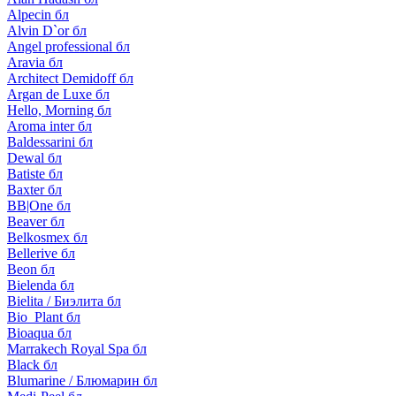
Alpecin бл
Alvin D`or бл
Angel professional бл
Aravia бл
Architect Demidoff бл
Argan de Luxe бл
Hello, Morning бл
Aroma inter бл
Baldessarini бл
Dewal бл
Batiste бл
Baxter бл
BB|One бл
Beaver бл
Belkosmex бл
Bellerive бл
Beon бл
Bielenda бл
Bielita / Биэлита бл
Bio_Plant бл
Bioaqua бл
Marrakech Royal Spa бл
Black бл
Blumarine / Блюмарин бл