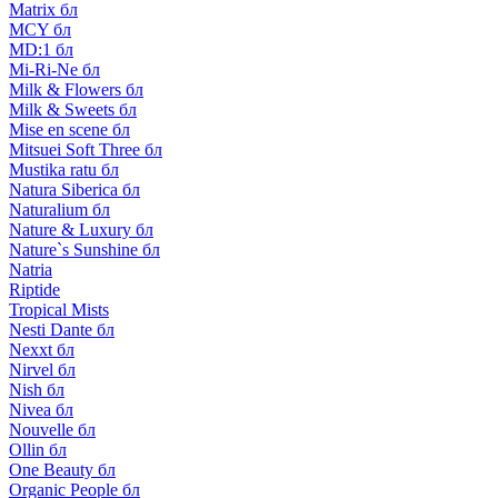
Matrix бл
MCY бл
MD:1 бл
Mi-Ri-Ne бл
Milk & Flowers бл
Milk & Sweets бл
Mise en scene бл
Mitsuei Soft Three бл
Mustika ratu бл
Natura Siberica бл
Naturalium бл
Nature & Luxury бл
Nature`s Sunshine бл
Natria
Riptide
Tropical Mists
Nesti Dante бл
Nexxt бл
Nirvel бл
Nish бл
Nivea бл
Nouvelle бл
Ollin бл
One Beauty бл
Organic People бл