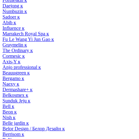
Fortheskin к
Daejong к
Numbuzin к
Sadoer к
Abib к
Influence к
Marrakech Royal Spa к
Fu Le Wang Yi Jun Gao к
Graymelin к
The Ordinary к
Cormesic к
Axis-Y к
Anjo professional к
Beauugreen к
Bergamo к
Naexy к
Dermashare+ к
Belkosmex к
Sunduk Jeju к
Bell к
Beon к
Nish к
Belle jardin к
Belor Design / Белор Дезайн к
Berrisom к