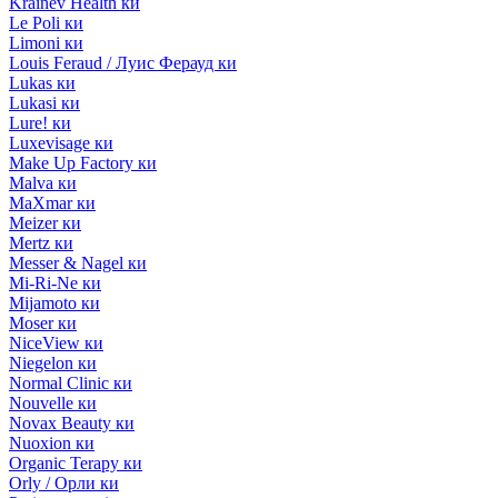
Krainev Health ки
Le Poli ки
Limoni ки
Louis Feraud / Луис Ферауд ки
Lukas ки
Lukasi ки
Lure! ки
Luxevisage ки
Make Up Factory ки
Malva ки
MaXmar ки
Meizer ки
Mertz ки
Messer & Nagel ки
Mi-Ri-Ne ки
Mijamoto ки
Moser ки
NiceView ки
Niegelon ки
Normal Clinic ки
Nouvelle ки
Novax Beauty ки
Nuoxion ки
Organic Terapy ки
Orly / Орли ки