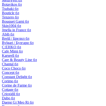
Medi-Peel бл
Botavikos бл
Tsubaki бл
Bouticle бл
Tenzero бл
Bouquet Garni бл
Skin1004 бл
Jmella in France бл
Abib бл
Brelil / Брелил бл
Bvlgari / Булгари бл
C:EHKO бл
Cafe Mimi бл
Karseell бл
Care & Beauty Line бл
Chantal бл
Coco Choco бл
Concept бл
Constant Delight бл
Corimo бл
Corine de Farme бл
Cottage бл
Crioxidil бл
Dabo бл
Daeng Gi Meo Ri бл