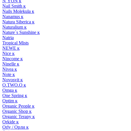
N`YON к
Nail Smith к
Nails Molekula к
Nanamus к
Natura Siberica к
Naturalium к
Nature`s Sunshine к
Natria
Tropical Mists
NEWE к
Nice к
Nincome к
Ninelle к
Nivea к
Note к
Novosvit к
O.TWO.O к
Omga к
One Spring к
Optim к
Organic People к
Organic Shop к
Organic Terapy к
Orkide к
Orly / Орли к