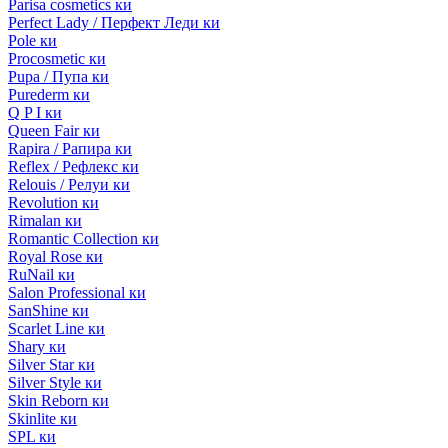
Parisa cosmetics ки
Perfect Lady / Перфект Леди ки
Pole ки
Procosmetic ки
Pupa / Пупа ки
Purederm ки
Q P I ки
Queen Fair ки
Rapira / Рапира ки
Reflex / Рефлекс ки
Relouis / Релуи ки
Revolution ки
Rimalan ки
Romantic Collection ки
Royal Rose ки
RuNail ки
Salon Professional ки
SanShine ки
Scarlet Line ки
Shary ки
Silver Star ки
Silver Style ки
Skin Reborn ки
Skinlite ки
SPL ки