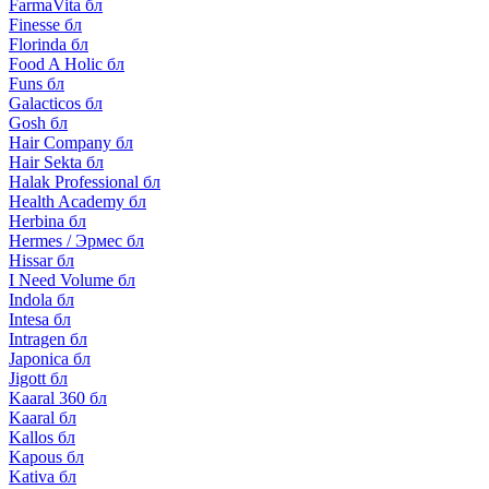
FarmaVita бл
Finesse бл
Florinda бл
Food A Holic бл
Funs бл
Galacticos бл
Gosh бл
Hair Company бл
Hair Sekta бл
Halak Professional бл
Health Academy бл
Herbina бл
Hermes / Эрмес бл
Hissar бл
I Need Volume бл
Indola бл
Intesa бл
Intragen бл
Japonica бл
Jigott бл
Kaaral 360 бл
Kaaral бл
Kallos бл
Kapous бл
Kativa бл