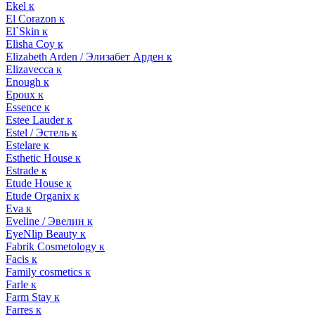
Ekel к
El Corazon к
El`Skin к
Elisha Coy к
Elizabeth Arden / Элизабет Арден к
Elizavecca к
Enough к
Epoux к
Essence к
Estee Lauder к
Estel / Эстель к
Estelare к
Esthetic House к
Estrade к
Etude House к
Etude Organix к
Eva к
Eveline / Эвелин к
EyeNlip Beauty к
Fabrik Cosmetology к
Facis к
Family cosmetics к
Farle к
Farm Stay к
Farres к