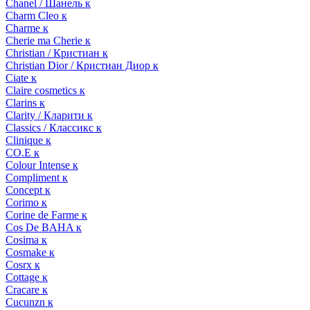
Chanel / Шанель к
Charm Cleo к
Charme к
Cherie ma Cherie к
Christian / Кристиан к
Christian Dior / Кристиан Диор к
Ciate к
Claire cosmetics к
Clarins к
Clarity / Кларити к
Classics / Классикс к
Clinique к
CO.E к
Colour Intense к
Compliment к
Concept к
Corimo к
Corine de Farme к
Cos De BAHA к
Cosima к
Cosmake к
Cosrx к
Cottage к
Cracare к
Cucunzn к