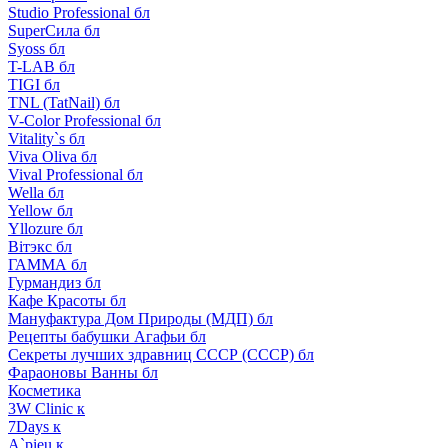
Studio Professional бл
SuperСила бл
Syoss бл
T-LAB бл
TIGI бл
TNL (TatNail) бл
V-Color Professional бл
Vitality`s бл
Viva Oliva бл
Vival Professional бл
Wella бл
Yellow бл
Yllozure бл
Вiтэкс бл
ГАММА бл
Гурмандиз бл
Кафе Красоты бл
Мануфактура Дом Природы (МДП) бл
Рецепты бабушки Агафьи бл
Секреты лучших здравниц СССР (СССР) бл
Фараоновы Ванны бл
Косметика
3W Clinic к
7Days к
A`pieu к