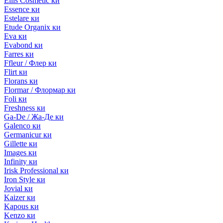
Ellis Cosmetic ки
Essence ки
Estelare ки
Etude Organix ки
Eva ки
Evabond ки
Farres ки
Ffleur / Флер ки
Flirt ки
Florans ки
Flormar / Флормар ки
Foli ки
Freshness ки
Ga-De / Жа-Де ки
Galenco ки
Germanicur ки
Gillette ки
Images ки
Infinity ки
Irisk Professional ки
Iron Style ки
Jovial ки
Kaizer ки
Kapous ки
Kenzo ки