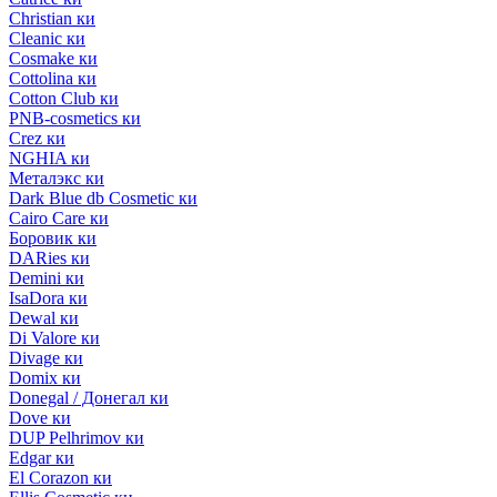
Christian ки
Cleanic ки
Cosmake ки
Cottolina ки
Cotton Club ки
PNB-cosmetics ки
Crez ки
NGHIA ки
Металэкс ки
Dark Blue db Cosmetic ки
Cairo Care ки
Боровик ки
DARies ки
Demini ки
IsaDora ки
Dewal ки
Di Valore ки
Divage ки
Domix ки
Donegal / Донегал ки
Dove ки
DUP Pelhrimov ки
Edgar ки
El Corazon ки