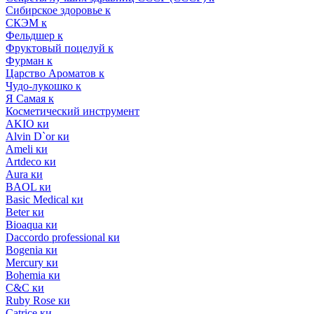
Сибирское здоровье к
СКЭМ к
Фельдшер к
Фруктовый поцелуй к
Фурман к
Царство Ароматов к
Чудо-лукошко к
Я Самая к
Косметический инструмент
AKIO ки
Alvin D`or ки
Ameli ки
Artdeco ки
Aura ки
BAOL ки
Basic Medical ки
Beter ки
Bioaqua ки
Daccordo professional ки
Bogenia ки
Mercury ки
Bohemia ки
C&C ки
Ruby Rose ки
Catrice ки