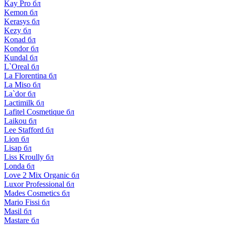
Kay Pro бл
Kemon бл
Kerasys бл
Kezy бл
Konad бл
Kondor бл
Kundal бл
L`Oreal бл
La Florentina бл
La Miso бл
La`dor бл
Lactimilk бл
Lafitel Cosmetique бл
Laikou бл
Lee Stafford бл
Lion бл
Lisap бл
Liss Kroully бл
Londa бл
Love 2 Mix Organic бл
Luxor Professional бл
Mades Cosmetics бл
Mario Fissi бл
Masil бл
Mastare бл