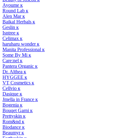
Ayoume к
Round Lab к
Alen Mar к
Baikal Herbals к
Geslin к
Isntree к
Celimax к
haruharu wonder к
Manita Professional к
Some By Mi к
Care:nel к
Pantera Organic к
Dr. Althea к
HYGGEE к
VT Cosmetics к
Cellvio к
Dasique к
Jmella in France к
Bogenia к
Bouqet Garni к
Prettyskin к
Rom&nd к
Biodance к
Beaumyr к