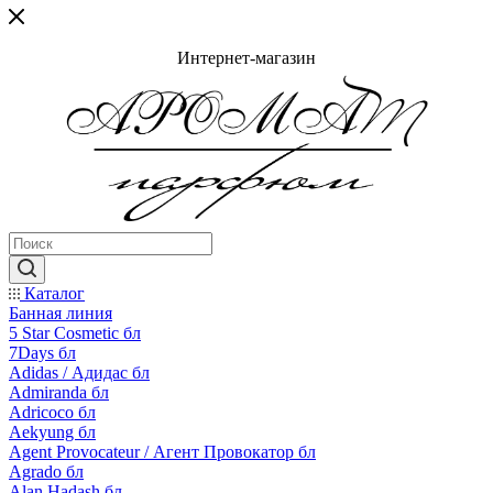
Интернет-магазин
Каталог
Банная линия
5 Star Cosmetic бл
7Days бл
Adidas / Адидас бл
Admiranda бл
Adricoco бл
Aekyung бл
Agent Provocateur / Агент Провокатор бл
Agrado бл
Alan Hadash бл