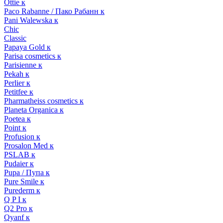
Ottie к
Paco Rabanne / Пако Рабанн к
Pani Walewska к
Chic
Classic
Papaya Gold к
Parisa cosmetics к
Parisienne к
Pekah к
Perlier к
Petitfee к
Pharmatheiss cosmetics к
Planeta Organica к
Poetea к
Point к
Profusion к
Prosalon Med к
PSLAB к
Pudaier к
Pupa / Пупа к
Pure Smile к
Purederm к
Q P I к
Q2 Pro к
Qyanf к