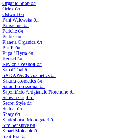
Organic Shop бл
Oriox бл
Ostwint бл
Pani Walewska бл
Parisienne бл
Periche бл
Perlier бл
Planeta Organica бл
Proffs бл
Pupa / Пупа бл
Reuzel бл
Revlon / Ревлон бл
Sabai Thai бл
SADAPACK cosmetics бл
Sakura cosmetics бл
Salon Professional бл
Saponificio Artigianale Fiorentino бл
Schwarzkopf бл
Secret Style бл
Serical бл
Shary бл
Shukobutsu Monogatari бл
Sim Sensitive бл
Smart Molecule бл
Start Epil бл