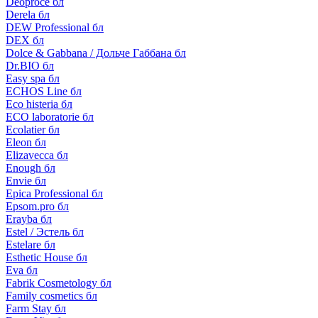
Deoproce бл
Derela бл
DEW Professional бл
DEX бл
Dolce & Gabbana / Дольче Габбана бл
Dr.BIO бл
Easy spa бл
ECHOS Line бл
Eco histeria бл
ECO laboratorie бл
Ecolatier бл
Eleon бл
Elizavecca бл
Enough бл
Envie бл
Epica Professional бл
Epsom.pro бл
Erayba бл
Estel / Эстель бл
Estelare бл
Esthetic House бл
Eva бл
Fabrik Cosmetology бл
Family cosmetics бл
Farm Stay бл