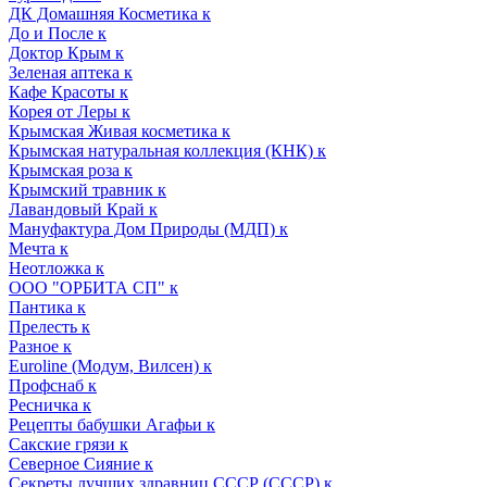
ДК Домашняя Косметика к
До и После к
Доктор Крым к
Зеленая аптека к
Кафе Красоты к
Корея от Леры к
Крымская Живая косметика к
Крымская натуральная коллекция (КНК) к
Крымская роза к
Крымский травник к
Лавандовый Край к
Мануфактура Дом Природы (МДП) к
Мечта к
Неотложка к
ООО "ОРБИТА СП" к
Пантика к
Прелесть к
Разное к
Euroline (Модум, Вилсен) к
Профснаб к
Ресничка к
Рецепты бабушки Агафьи к
Сакские грязи к
Северное Сияние к
Секреты лучших здравниц СССР (СССР) к