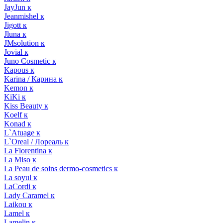
JayJun к
Jeanmishel к
Jigott к
Jluna к
JMsolution к
Jovial к
Juno Cosmetic к
Kapous к
Karina / Карина к
Kemon к
KiKi к
Kiss Beauty к
Koelf к
Konad к
L`Atuage к
L`Oreal / Лореаль к
La Florentina к
La Miso к
La Peau de soins dermo-cosmetics к
La soyul к
LaCordi к
Lady Caramel к
Laikou к
Lamel к
Lamelin к