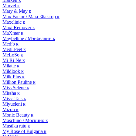
Markell к
Marvel к
Mary & May к
Max Factor / Макс Фактор к
Maxclinic к
Maxi Remover к
MaXmar к
Maybelline / Мэйбеллин к
Med:b к
Medi-Peel к
MeLoSo к
Mi-Ri-Ne к
Milatte к
Mildlook к
Milk Plus к
Million Pauline к
Miss Selene к
Missha к
Misss Tais к
Miyueleni к
Mizon к
Monic Beauty к
Moschino / Москино к
Mustika ratu к
My Rose of Bulgaria к