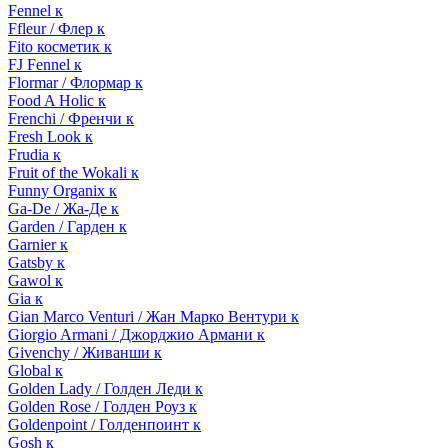
Fennel к
Ffleur / Флер к
Fito косметик к
FJ Fennel к
Flormar / Флормар к
Food A Holic к
Frenchi / Френчи к
Fresh Look к
Frudia к
Fruit of the Wokali к
Funny Organix к
Ga-De / Жа-Де к
Garden / Гарден к
Garnier к
Gatsby к
Gawol к
Gia к
Gian Marco Venturi / Жан Марко Вентури к
Giorgio Armani / Джорджио Армани к
Givenchy / Живанши к
Global к
Golden Lady / Голден Леди к
Golden Rose / Голден Роуз к
Goldenpoint / Голденпоинт к
Gosh к