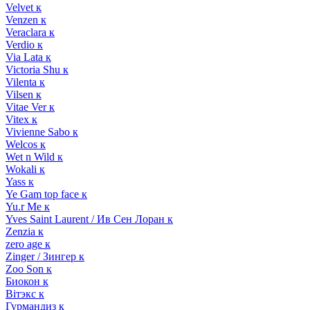
Velvet к
Venzen к
Veraclara к
Verdio к
Via Lata к
Victoria Shu к
Vilenta к
Vilsen к
Vitae Ver к
Vitex к
Vivienne Sabo к
Welcos к
Wet n Wild к
Wokali к
Yass к
Ye Gam top face к
Yu.r Me к
Yves Saint Laurent / Ив Сен Лоран к
Zenzia к
zero age к
Zinger / Зингер к
Zoo Son к
Биокон к
Вiтэкс к
Гурмандиз к