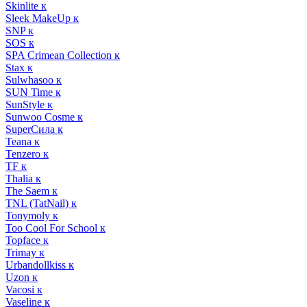
Skinlite к
Sleek MakeUp к
SNP к
SOS к
SPA Crimean Collection к
Stax к
Sulwhasoo к
SUN Time к
SunStyle к
Sunwoo Cosme к
SuperСила к
Teana к
Tenzero к
TF к
Thalia к
The Saem к
TNL (TatNail) к
Tonymoly к
Too Cool For School к
Topface к
Trimay к
Urbandollkiss к
Uzon к
Vacosi к
Vaseline к