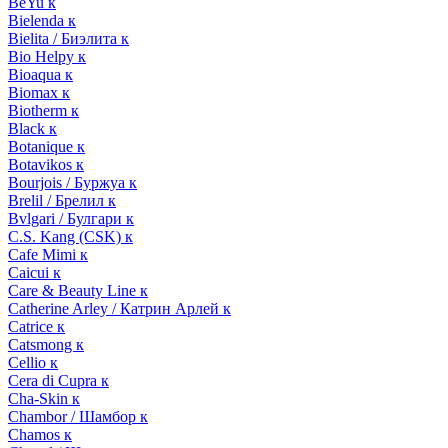
BeYu к
Bielenda к
Bielita / Биэлита к
Bio Helpy к
Bioaqua к
Biomax к
Biotherm к
Black к
Botanique к
Botavikos к
Bourjois / Буржуа к
Brelil / Брелил к
Bvlgari / Булгари к
C.S. Kang (CSK) к
Cafe Mimi к
Caicui к
Care & Beauty Line к
Catherine Arley / Катрин Арлей к
Catrice к
Catsmong к
Cellio к
Cera di Cupra к
Cha-Skin к
Chambor / Шамбор к
Chamos к