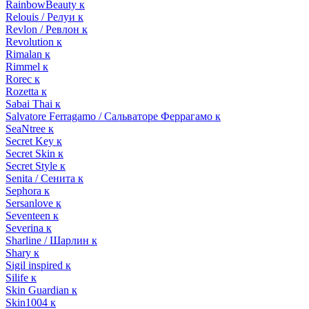
RainbowBeauty к
Relouis / Релуи к
Revlon / Ревлон к
Revolution к
Rimalan к
Rimmel к
Rorec к
Rozetta к
Sabai Thai к
Salvatore Ferragamo / Сальваторе Феррагамо к
SeaNtree к
Secret Key к
Secret Skin к
Secret Style к
Senita / Сенита к
Sephora к
Sersanlove к
Seventeen к
Severina к
Sharline / Шарлин к
Shary к
Sigil inspired к
Silife к
Skin Guardian к
Skin1004 к