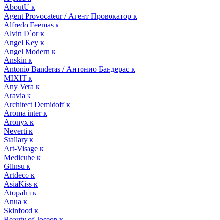
AboutU к
Agent Provocateur / Агент Провокатор к
Alfredo Feemas к
Alvin D`or к
Angel Key к
Angel Modern к
Anskin к
Antonio Banderas / Антонио Бандерас к
MIXIT к
Any Vera к
Aravia к
Architect Demidoff к
Aroma inter к
Aronyx к
Neverti к
Stallary к
Art-Visage к
Medicube к
Giinsu к
Artdeco к
AsiaKiss к
Atopalm к
Anua к
Skinfood к
Beauty of Joseon к