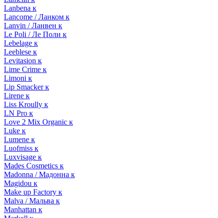
Lanbena к
Lancome / Ланком к
Lanvin / Ланвен к
Le Poli / Ле Поли к
Lebelage к
Leeblese к
Levitasion к
Lime Crime к
Limoni к
Lip Smacker к
Lirene к
Liss Kroully к
LN Pro к
Love 2 Mix Organic к
Luke к
Lumene к
Luofmiss к
Luxvisage к
Mades Cosmetics к
Madonna / Мадонна к
Magidou к
Make up Factory к
Malva / Мальва к
Manhattan к