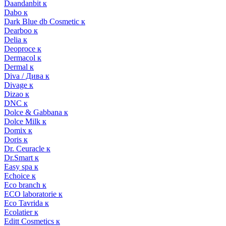
Daandanbit к
Dabo к
Dark Blue db Cosmetic к
Dearboo к
Delia к
Deoproce к
Dermacol к
Dermal к
Diva / Дива к
Divage к
Dizao к
DNC к
Dolce & Gabbana к
Dolce Milk к
Domix к
Doris к
Dr. Ceuracle к
Dr.Smart к
Easy spa к
Echoice к
Eco branch к
ECO laboratorie к
Eco Tavrida к
Ecolatier к
Editt Cosmetics к