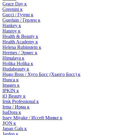
Grace Day к
Greenini к
Gucci / Гуччи к
Guerlain / Герлен к
Hankey к
Hanroy к
Health & Beauty к
Health Academy к
Helena Rubinstein к
Hermes / Эрмес к
Himalaya к
Holika Holika к
Hudabeauty к
Hugo Boss / Хуго Босс (Хьюго Босс) к
Hunca к
Images к
IPKIN к
iQ Beauty к
Irisk Professional к
Irma / Ирма к
IsaDora к
Issey Miyake / Иссей Мияке к
J|ON к
Japan Gals к
Jarden к