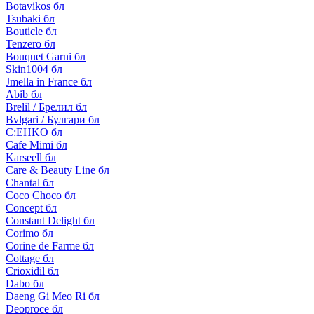
Botavikos бл
Tsubaki бл
Bouticle бл
Tenzero бл
Bouquet Garni бл
Skin1004 бл
Jmella in France бл
Abib бл
Brelil / Брелил бл
Bvlgari / Булгари бл
C:EHKO бл
Cafe Mimi бл
Karseell бл
Care & Beauty Line бл
Chantal бл
Coco Choco бл
Concept бл
Constant Delight бл
Corimo бл
Corine de Farme бл
Cottage бл
Crioxidil бл
Dabo бл
Daeng Gi Meo Ri бл
Deoproce бл