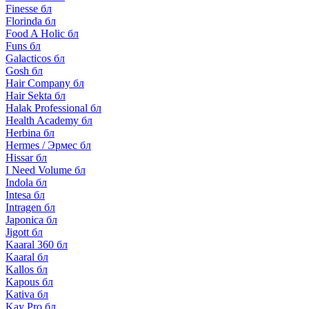
Finesse бл
Florinda бл
Food A Holic бл
Funs бл
Galacticos бл
Gosh бл
Hair Company бл
Hair Sekta бл
Halak Professional бл
Health Academy бл
Herbina бл
Hermes / Эрмес бл
Hissar бл
I Need Volume бл
Indola бл
Intesa бл
Intragen бл
Japonica бл
Jigott бл
Kaaral 360 бл
Kaaral бл
Kallos бл
Kapous бл
Kativa бл
Kay Pro бл