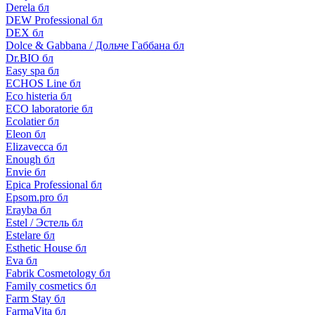
Derela бл
DEW Professional бл
DEX бл
Dolce & Gabbana / Дольче Габбана бл
Dr.BIO бл
Easy spa бл
ECHOS Line бл
Eco histeria бл
ECO laboratorie бл
Ecolatier бл
Eleon бл
Elizavecca бл
Enough бл
Envie бл
Epica Professional бл
Epsom.pro бл
Erayba бл
Estel / Эстель бл
Estelare бл
Esthetic House бл
Eva бл
Fabrik Cosmetology бл
Family cosmetics бл
Farm Stay бл
FarmaVita бл