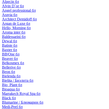
Alpecin бл
Alvin D`or бл
Angel professional бл
Aravia бл
Architect Demidoff бл
Argan de Luxe бл
Hello, Morning бл
Aroma inter бл
Baldessarini бл
Dewal бл
Batiste бл
Baxter бл
BB|One бл
Beaver бл
Belkosmex бл
Bellerive бл
Beon бл
Bielenda бл
Bielita / Биэлита бл
Bio_Plant бл
Bioaqua бл
Marrakech Royal Spa бл
Black бл
Blumarine / Блюмарин бл
Medi-Peel бл