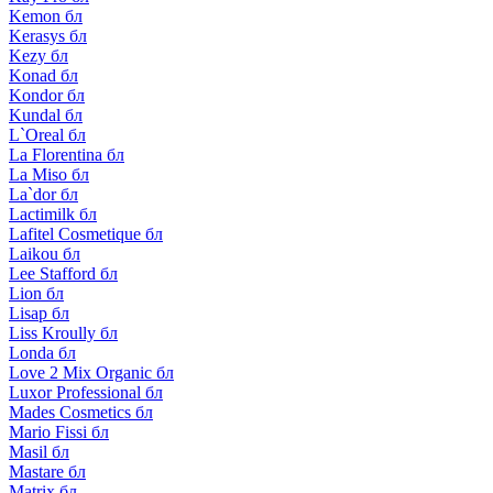
Kemon бл
Kerasys бл
Kezy бл
Konad бл
Kondor бл
Kundal бл
L`Oreal бл
La Florentina бл
La Miso бл
La`dor бл
Lactimilk бл
Lafitel Cosmetique бл
Laikou бл
Lee Stafford бл
Lion бл
Lisap бл
Liss Kroully бл
Londa бл
Love 2 Mix Organic бл
Luxor Professional бл
Mades Cosmetics бл
Mario Fissi бл
Masil бл
Mastare бл
Matrix бл