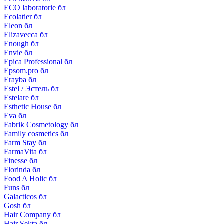
ECO laboratorie бл
Ecolatier бл
Eleon бл
Elizavecca бл
Enough бл
Envie бл
Epica Professional бл
Epsom.pro бл
Erayba бл
Estel / Эстель бл
Estelare бл
Esthetic House бл
Eva бл
Fabrik Cosmetology бл
Family cosmetics бл
Farm Stay бл
FarmaVita бл
Finesse бл
Florinda бл
Food A Holic бл
Funs бл
Galacticos бл
Gosh бл
Hair Company бл
Hair Sekta бл