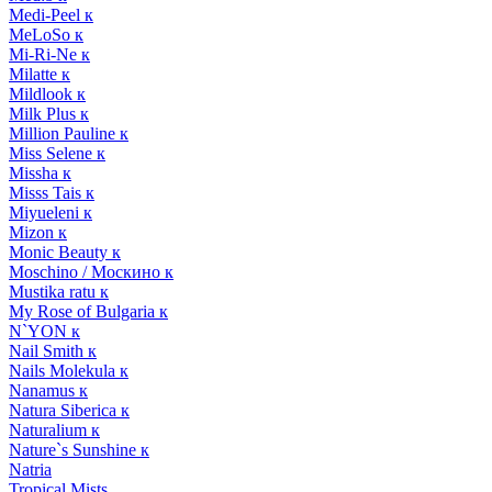
Medi-Peel к
MeLoSo к
Mi-Ri-Ne к
Milatte к
Mildlook к
Milk Plus к
Million Pauline к
Miss Selene к
Missha к
Misss Tais к
Miyueleni к
Mizon к
Monic Beauty к
Moschino / Москино к
Mustika ratu к
My Rose of Bulgaria к
N`YON к
Nail Smith к
Nails Molekula к
Nanamus к
Natura Siberica к
Naturalium к
Nature`s Sunshine к
Natria
Tropical Mists