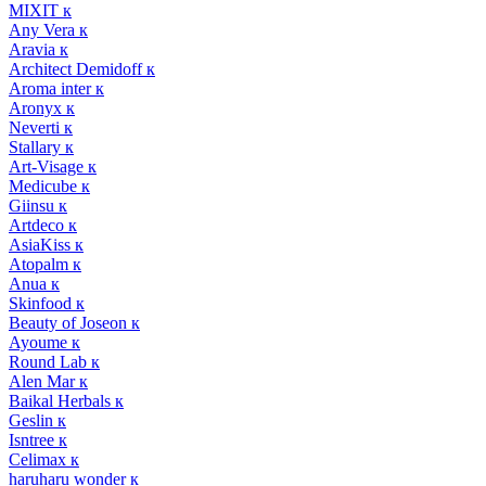
MIXIT к
Any Vera к
Aravia к
Architect Demidoff к
Aroma inter к
Aronyx к
Neverti к
Stallary к
Art-Visage к
Medicube к
Giinsu к
Artdeco к
AsiaKiss к
Atopalm к
Anua к
Skinfood к
Beauty of Joseon к
Ayoume к
Round Lab к
Alen Mar к
Baikal Herbals к
Geslin к
Isntree к
Celimax к
haruharu wonder к