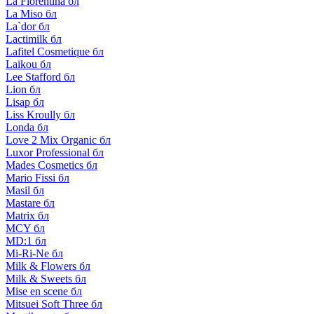
La Florentina бл
La Miso бл
La`dor бл
Lactimilk бл
Lafitel Cosmetique бл
Laikou бл
Lee Stafford бл
Lion бл
Lisap бл
Liss Kroully бл
Londa бл
Love 2 Mix Organic бл
Luxor Professional бл
Mades Cosmetics бл
Mario Fissi бл
Masil бл
Mastare бл
Matrix бл
MCY бл
MD:1 бл
Mi-Ri-Ne бл
Milk & Flowers бл
Milk & Sweets бл
Mise en scene бл
Mitsuei Soft Three бл