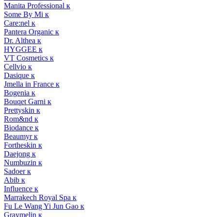
Manita Professional к
Some By Mi к
Care:nel к
Pantera Organic к
Dr. Althea к
HYGGEE к
VT Cosmetics к
Cellvio к
Dasique к
Jmella in France к
Bogenia к
Bouqet Garni к
Prettyskin к
Rom&nd к
Biodance к
Beaumyr к
Fortheskin к
Daejong к
Numbuzin к
Sadoer к
Abib к
Influence к
Marrakech Royal Spa к
Fu Le Wang Yi Jun Gao к
Graymelin к