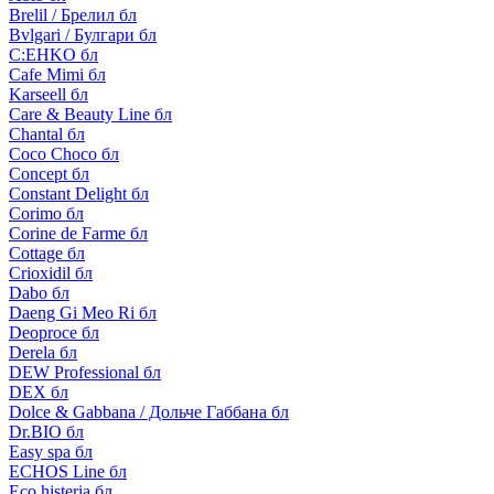
Brelil / Брелил бл
Bvlgari / Булгари бл
C:EHKO бл
Cafe Mimi бл
Karseell бл
Care & Beauty Line бл
Chantal бл
Coco Choco бл
Concept бл
Constant Delight бл
Corimo бл
Corine de Farme бл
Cottage бл
Crioxidil бл
Dabo бл
Daeng Gi Meo Ri бл
Deoproce бл
Derela бл
DEW Professional бл
DEX бл
Dolce & Gabbana / Дольче Габбана бл
Dr.BIO бл
Easy spa бл
ECHOS Line бл
Eco histeria бл