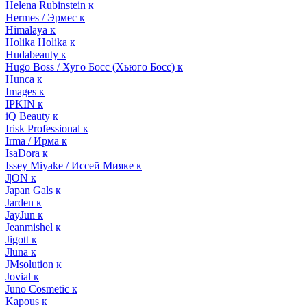
Helena Rubinstein к
Hermes / Эрмес к
Himalaya к
Holika Holika к
Hudabeauty к
Hugo Boss / Хуго Босс (Хьюго Босс) к
Hunca к
Images к
IPKIN к
iQ Beauty к
Irisk Professional к
Irma / Ирма к
IsaDora к
Issey Miyake / Иссей Мияке к
J|ON к
Japan Gals к
Jarden к
JayJun к
Jeanmishel к
Jigott к
Jluna к
JMsolution к
Jovial к
Juno Cosmetic к
Kapous к