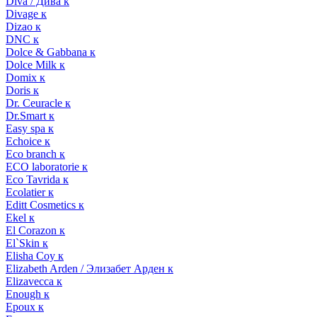
Diva / Дива к
Divage к
Dizao к
DNC к
Dolce & Gabbana к
Dolce Milk к
Domix к
Doris к
Dr. Ceuracle к
Dr.Smart к
Easy spa к
Echoice к
Eco branch к
ECO laboratorie к
Eco Tavrida к
Ecolatier к
Editt Cosmetics к
Ekel к
El Corazon к
El`Skin к
Elisha Coy к
Elizabeth Arden / Элизабет Арден к
Elizavecca к
Enough к
Epoux к