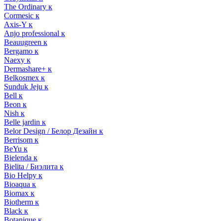
The Ordinary к
Cormesic к
Axis-Y к
Anjo professional к
Beauugreen к
Bergamo к
Naexy к
Dermashare+ к
Belkosmex к
Sunduk Jeju к
Bell к
Beon к
Nish к
Belle jardin к
Belor Design / Белор Дезайн к
Berrisom к
BeYu к
Bielenda к
Bielita / Биэлита к
Bio Helpy к
Bioaqua к
Biomax к
Biotherm к
Black к
Botanique к