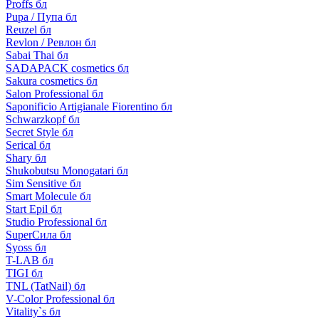
Proffs бл
Pupa / Пупа бл
Reuzel бл
Revlon / Ревлон бл
Sabai Thai бл
SADAPACK cosmetics бл
Sakura cosmetics бл
Salon Professional бл
Saponificio Artigianale Fiorentino бл
Schwarzkopf бл
Secret Style бл
Serical бл
Shary бл
Shukobutsu Monogatari бл
Sim Sensitive бл
Smart Molecule бл
Start Epil бл
Studio Professional бл
SuperСила бл
Syoss бл
T-LAB бл
TIGI бл
TNL (TatNail) бл
V-Color Professional бл
Vitality`s бл