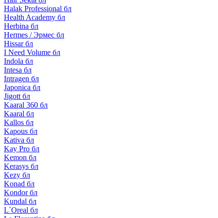
Halak Professional бл
Health Academy бл
Herbina бл
Hermes / Эрмес бл
Hissar бл
I Need Volume бл
Indola бл
Intesa бл
Intragen бл
Japonica бл
Jigott бл
Kaaral 360 бл
Kaaral бл
Kallos бл
Kapous бл
Kativa бл
Kay Pro бл
Kemon бл
Kerasys бл
Kezy бл
Konad бл
Kondor бл
Kundal бл
L`Oreal бл