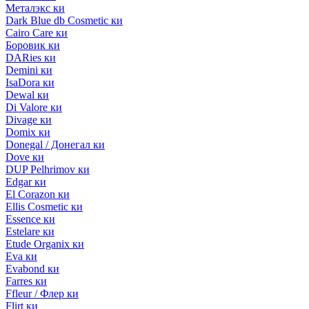
Металэкс ки
Dark Blue db Cosmetic ки
Cairo Care ки
Боровик ки
DARies ки
Demini ки
IsaDora ки
Dewal ки
Di Valore ки
Divage ки
Domix ки
Donegal / Донегал ки
Dove ки
DUP Pelhrimov ки
Edgar ки
El Corazon ки
Ellis Cosmetic ки
Essence ки
Estelare ки
Etude Organix ки
Eva ки
Evabond ки
Farres ки
Ffleur / Флер ки
Flirt ки