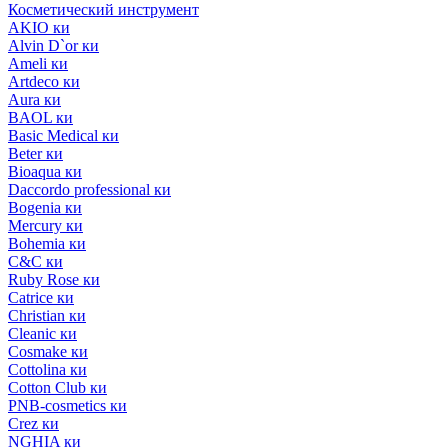
Косметический инструмент
AKIO ки
Alvin D`or ки
Ameli ки
Artdeco ки
Aura ки
BAOL ки
Basic Medical ки
Beter ки
Bioaqua ки
Daccordo professional ки
Bogenia ки
Mercury ки
Bohemia ки
C&C ки
Ruby Rose ки
Catrice ки
Christian ки
Cleanic ки
Cosmake ки
Cottolina ки
Cotton Club ки
PNB-cosmetics ки
Crez ки
NGHIA ки