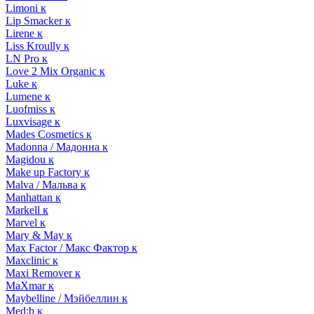
Limoni к
Lip Smacker к
Lirene к
Liss Kroully к
LN Pro к
Love 2 Mix Organic к
Luke к
Lumene к
Luofmiss к
Luxvisage к
Mades Cosmetics к
Madonna / Мадонна к
Magidou к
Make up Factory к
Malva / Мальва к
Manhattan к
Markell к
Marvel к
Mary & May к
Max Factor / Макс Фактор к
Maxclinic к
Maxi Remover к
MaXmar к
Maybelline / Мэйбеллин к
Med:b к