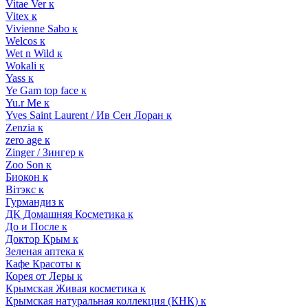
Vitae Ver к
Vitex к
Vivienne Sabo к
Welcos к
Wet n Wild к
Wokali к
Yass к
Ye Gam top face к
Yu.r Me к
Yves Saint Laurent / Ив Сен Лоран к
Zenzia к
zero age к
Zinger / Зингер к
Zoo Son к
Биокон к
Вiтэкс к
Гурмандиз к
ДК Домашняя Косметика к
До и После к
Доктор Крым к
Зеленая аптека к
Кафе Красоты к
Корея от Леры к
Крымская Живая косметика к
Крымская натуральная коллекция (КНК) к