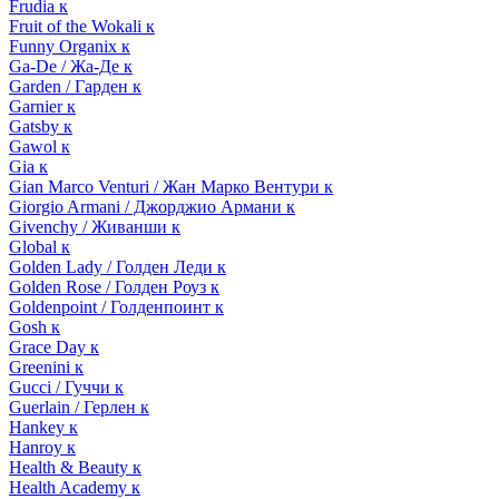
Frudia к
Fruit of the Wokali к
Funny Organix к
Ga-De / Жа-Де к
Garden / Гарден к
Garnier к
Gatsby к
Gawol к
Gia к
Gian Marco Venturi / Жан Марко Вентури к
Giorgio Armani / Джорджио Армани к
Givenchy / Живанши к
Global к
Golden Lady / Голден Леди к
Golden Rose / Голден Роуз к
Goldenpoint / Голденпоинт к
Gosh к
Grace Day к
Greenini к
Gucci / Гуччи к
Guerlain / Герлен к
Hankey к
Hanroy к
Health & Beauty к
Health Academy к