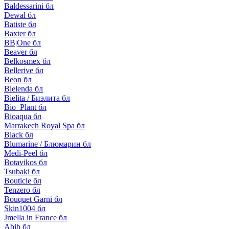
Baldessarini бл
Dewal бл
Batiste бл
Baxter бл
BB|One бл
Beaver бл
Belkosmex бл
Bellerive бл
Beon бл
Bielenda бл
Bielita / Биэлита бл
Bio_Plant бл
Bioaqua бл
Marrakech Royal Spa бл
Black бл
Blumarine / Блюмарин бл
Medi-Peel бл
Botavikos бл
Tsubaki бл
Bouticle бл
Tenzero бл
Bouquet Garni бл
Skin1004 бл
Jmella in France бл
Abib бл