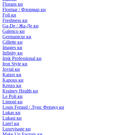
Florans ки
Flormar / Флормар ки
Foli ки
Freshness ки
Ga-De / Жа-Де ки
Galenco ки
Germanicur ки
Gillette ки
Images ки
Infinity ки
Irisk Professional ки
Iron Style ки
Jovial ки
Kaizer ки
Kapous ки
Kenzo ки
Krainev Health ки
Le Poli ки
Limoni ки
Louis Feraud / Луис Ферауд ки
Lukas ки
Lukasi ки
Lure! ки
Luxevisage ки
Make Up Factory ки