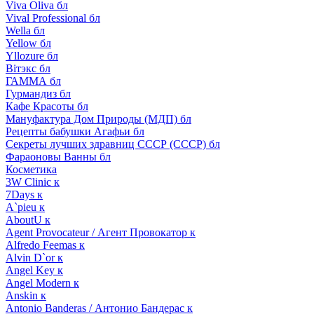
Viva Oliva бл
Vival Professional бл
Wella бл
Yellow бл
Yllozure бл
Вiтэкс бл
ГАММА бл
Гурмандиз бл
Кафе Красоты бл
Мануфактура Дом Природы (МДП) бл
Рецепты бабушки Агафьи бл
Секреты лучших здравниц СССР (СССР) бл
Фараоновы Ванны бл
Косметика
3W Clinic к
7Days к
A`pieu к
AboutU к
Agent Provocateur / Агент Провокатор к
Alfredo Feemas к
Alvin D`or к
Angel Key к
Angel Modern к
Anskin к
Antonio Banderas / Антонио Бандерас к