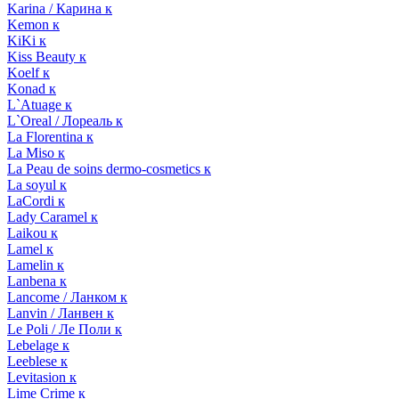
Karina / Карина к
Kemon к
KiKi к
Kiss Beauty к
Koelf к
Konad к
L`Atuage к
L`Oreal / Лореаль к
La Florentina к
La Miso к
La Peau de soins dermo-cosmetics к
La soyul к
LaCordi к
Lady Caramel к
Laikou к
Lamel к
Lamelin к
Lanbena к
Lancome / Ланком к
Lanvin / Ланвен к
Le Poli / Ле Поли к
Lebelage к
Leeblese к
Levitasion к
Lime Crime к