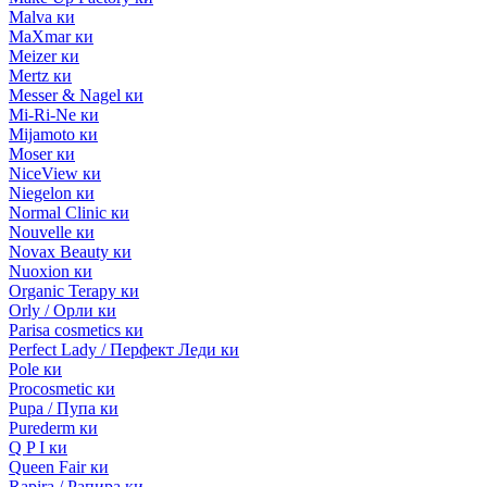
Malva ки
MaXmar ки
Meizer ки
Mertz ки
Messer & Nagel ки
Mi-Ri-Ne ки
Mijamoto ки
Moser ки
NiceView ки
Niegelon ки
Normal Clinic ки
Nouvelle ки
Novax Beauty ки
Nuoxion ки
Organic Terapy ки
Orly / Орли ки
Parisa cosmetics ки
Perfect Lady / Перфект Леди ки
Pole ки
Procosmetic ки
Pupa / Пупа ки
Purederm ки
Q P I ки
Queen Fair ки
Rapira / Рапира ки