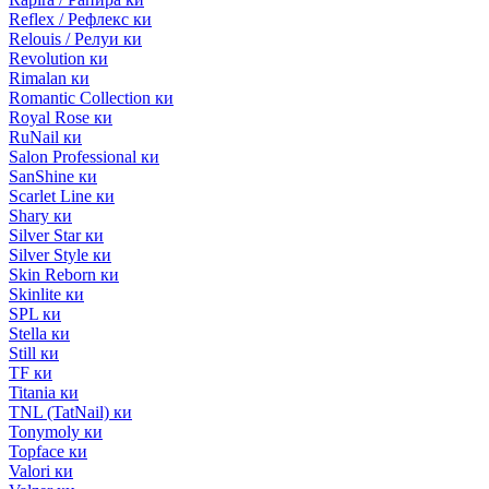
Reflex / Рефлекс ки
Relouis / Релуи ки
Revolution ки
Rimalan ки
Romantic Collection ки
Royal Rose ки
RuNail ки
Salon Professional ки
SanShine ки
Scarlet Line ки
Shary ки
Silver Star ки
Silver Style ки
Skin Reborn ки
Skinlite ки
SPL ки
Stella ки
Still ки
TF ки
Titania ки
TNL (TatNail) ки
Tonymoly ки
Topface ки
Valori ки