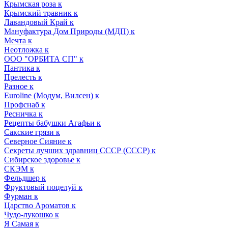
Крымская роза к
Крымский травник к
Лавандовый Край к
Мануфактура Дом Природы (МДП) к
Мечта к
Неотложка к
ООО "ОРБИТА СП" к
Пантика к
Прелесть к
Разное к
Euroline (Модум, Вилсен) к
Профснаб к
Ресничка к
Рецепты бабушки Агафьи к
Сакские грязи к
Северное Сияние к
Секреты лучших здравниц СССР (СССР) к
Сибирское здоровье к
СКЭМ к
Фельдшер к
Фруктовый поцелуй к
Фурман к
Царство Ароматов к
Чудо-лукошко к
Я Самая к