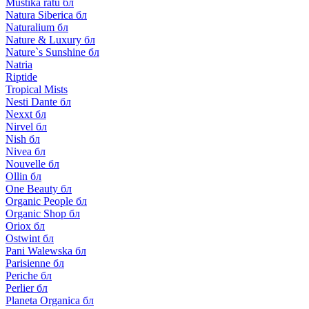
Mustika ratu бл
Natura Siberica бл
Naturalium бл
Nature & Luxury бл
Nature`s Sunshine бл
Natria
Riptide
Tropical Mists
Nesti Dante бл
Nexxt бл
Nirvel бл
Nish бл
Nivea бл
Nouvelle бл
Ollin бл
One Beauty бл
Organic People бл
Organic Shop бл
Oriox бл
Ostwint бл
Pani Walewska бл
Parisienne бл
Periche бл
Perlier бл
Planeta Organica бл