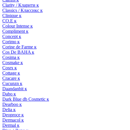
Clarity / Кларити к
Classics / Классикс к
Clinique к
CO.E к
Colour Intense к
Compliment к
Concept к
Corimo к
Corine de Farme к
Cos De BAHA к
Cosima к
Cosmake к
Cosrx к
Cottage к
Cracare к
Cucunzn к
Daandanbit к
Dabo к
Dark Blue db Cosmetic к
Dearboo к
Delia к
Deoproce к
Dermacol к
Dermal к