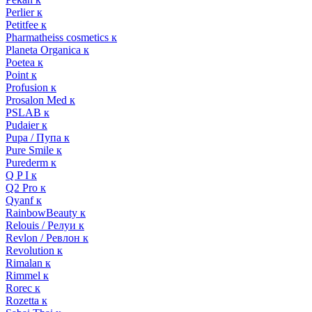
Perlier к
Petitfee к
Pharmatheiss cosmetics к
Planeta Organica к
Poetea к
Point к
Profusion к
Prosalon Med к
PSLAB к
Pudaier к
Pupa / Пупа к
Pure Smile к
Purederm к
Q P I к
Q2 Pro к
Qyanf к
RainbowBeauty к
Relouis / Релуи к
Revlon / Ревлон к
Revolution к
Rimalan к
Rimmel к
Rorec к
Rozetta к