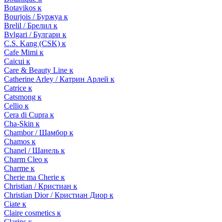
Botavikos к
Bourjois / Буржуа к
Brelil / Брелил к
Bvlgari / Булгари к
C.S. Kang (CSK) к
Cafe Mimi к
Caicui к
Care & Beauty Line к
Catherine Arley / Катрин Арлей к
Catrice к
Catsmong к
Cellio к
Cera di Cupra к
Cha-Skin к
Chambor / Шамбор к
Chamos к
Chanel / Шанель к
Charm Cleo к
Charme к
Cherie ma Cherie к
Christian / Кристиан к
Christian Dior / Кристиан Диор к
Ciate к
Claire cosmetics к
Clarins к