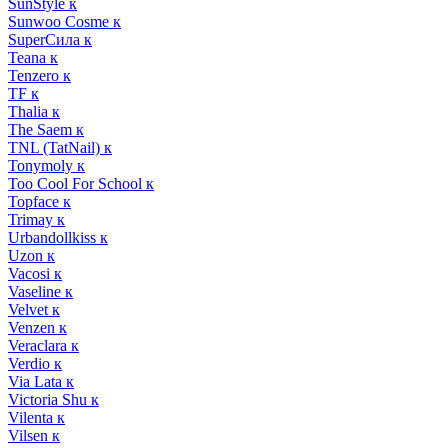
SunStyle к
Sunwoo Cosme к
SuperСила к
Teana к
Tenzero к
TF к
Thalia к
The Saem к
TNL (TatNail) к
Tonymoly к
Too Cool For School к
Topface к
Trimay к
Urbandollkiss к
Uzon к
Vacosi к
Vaseline к
Velvet к
Venzen к
Veraclara к
Verdio к
Via Lata к
Victoria Shu к
Vilenta к
Vilsen к