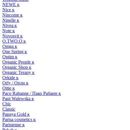
NEWE к
Nice к
Nincome к
Ninelle к
Nivea к
Note к
Novosvit к
O.TWO.O к
Omga к
One Spring к
Optim к
Organic People к
Organic Shop к
Organic Terapy к
Orkide к
Orly / Орли к
Ottie к
Paco Rabanne / Пако Рабанн к
Pani Walewska к
Chic
Classic
Papaya Gold к
Parisa cosmetics к
Parisienne к
Pekah к