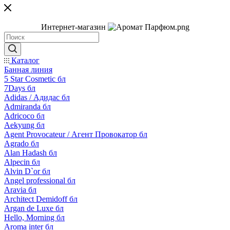
Интернет-магазин
Каталог
Банная линия
5 Star Cosmetic бл
7Days бл
Adidas / Адидас бл
Admiranda бл
Adricoco бл
Aekyung бл
Agent Provocateur / Агент Провокатор бл
Agrado бл
Alan Hadash бл
Alpecin бл
Alvin D`or бл
Angel professional бл
Aravia бл
Architect Demidoff бл
Argan de Luxe бл
Hello, Morning бл
Aroma inter бл