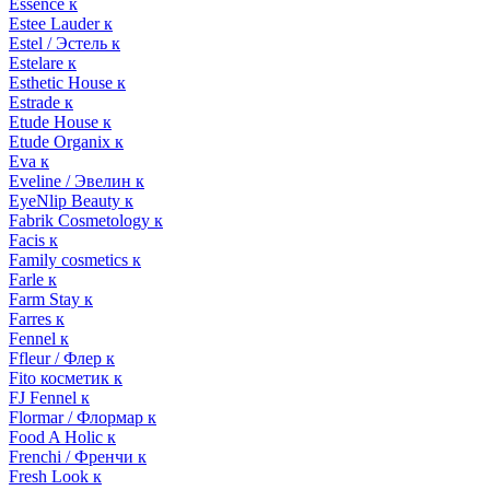
Essence к
Estee Lauder к
Estel / Эстель к
Estelare к
Esthetic House к
Estrade к
Etude House к
Etude Organix к
Eva к
Eveline / Эвелин к
EyeNlip Beauty к
Fabrik Cosmetology к
Facis к
Family cosmetics к
Farle к
Farm Stay к
Farres к
Fennel к
Ffleur / Флер к
Fito косметик к
FJ Fennel к
Flormar / Флормар к
Food A Holic к
Frenchi / Френчи к
Fresh Look к