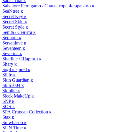
Sabai Thai к
Salvatore Ferragamo / Сальваторе Феррагамо к
SeaNtree к
Secret Key к
Secret Skin к
Secret Style к
Senita / Сенита к
Sephora к
Sersanlove к
Seventeen к
Severina к
Sharline / Шарлин к
Shary к
Sigil inspired к
Silife к
Skin Guardian к
Skin1004 к
Skinlite к
Sleek MakeUp к
SNP к
SOS к
SPA Crimean Collection к
Stax к
Sulwhasoo к
SUN Time к