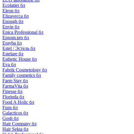
Ecolatier бл
Eleon бл
Elizavecca бл
Enough бл
Envie бл
Epica Professional бл
Epsom.pro бл
Erayba бл
Estel / Эстель бл
Estelare бл
Esthetic House бл
Eva бл
Fabrik Cosmetology бл
Family cosmetics бл
Farm Stay бл
FarmaVita бл
Finesse бл
Florinda бл
Food A Holic бл
Funs бл
Galacticos бл
Gosh бл
Hair Company бл
Hair Sekta бл