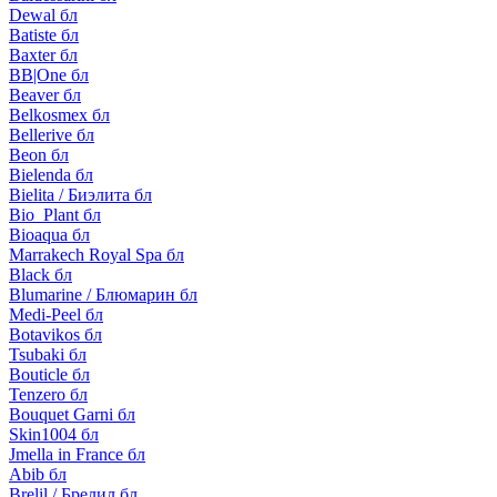
Dewal бл
Batiste бл
Baxter бл
BB|One бл
Beaver бл
Belkosmex бл
Bellerive бл
Beon бл
Bielenda бл
Bielita / Биэлита бл
Bio_Plant бл
Bioaqua бл
Marrakech Royal Spa бл
Black бл
Blumarine / Блюмарин бл
Medi-Peel бл
Botavikos бл
Tsubaki бл
Bouticle бл
Tenzero бл
Bouquet Garni бл
Skin1004 бл
Jmella in France бл
Abib бл
Brelil / Брелил бл