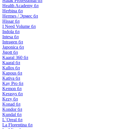
Halak Professional бл
Health Academy бл
Herbina бл
Hermes / Эрмес бл
Hissar бл
I Need Volume бл
Indola бл
Intesa бл
Intragen бл
Japonica бл
Jigott бл
Kaaral 360 бл
Kaaral бл
Kallos бл
Kapous бл
Kativa бл
Kay Pro бл
Kemon бл
Kerasys бл
Kezy бл
Konad бл
Kondor бл
Kundal бл
L`Oreal бл
La Florentina бл