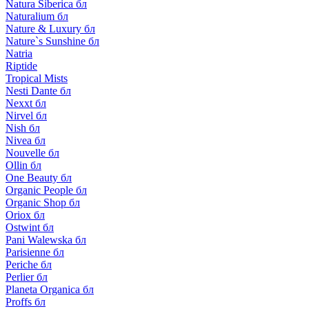
Natura Siberica бл
Naturalium бл
Nature & Luxury бл
Nature`s Sunshine бл
Natria
Riptide
Tropical Mists
Nesti Dante бл
Nexxt бл
Nirvel бл
Nish бл
Nivea бл
Nouvelle бл
Ollin бл
One Beauty бл
Organic People бл
Organic Shop бл
Oriox бл
Ostwint бл
Pani Walewska бл
Parisienne бл
Periche бл
Perlier бл
Planeta Organica бл
Proffs бл