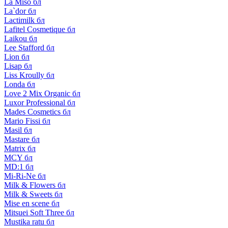
La Miso бл
La`dor бл
Lactimilk бл
Lafitel Cosmetique бл
Laikou бл
Lee Stafford бл
Lion бл
Lisap бл
Liss Kroully бл
Londa бл
Love 2 Mix Organic бл
Luxor Professional бл
Mades Cosmetics бл
Mario Fissi бл
Masil бл
Mastare бл
Matrix бл
MCY бл
MD:1 бл
Mi-Ri-Ne бл
Milk & Flowers бл
Milk & Sweets бл
Mise en scene бл
Mitsuei Soft Three бл
Mustika ratu бл