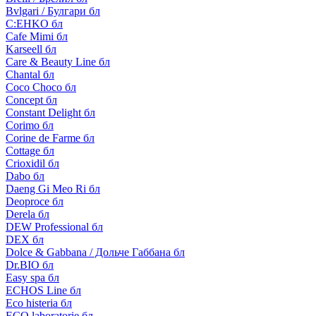
Bvlgari / Булгари бл
C:EHKO бл
Cafe Mimi бл
Karseell бл
Care & Beauty Line бл
Chantal бл
Coco Choco бл
Concept бл
Constant Delight бл
Corimo бл
Corine de Farme бл
Cottage бл
Crioxidil бл
Dabo бл
Daeng Gi Meo Ri бл
Deoproce бл
Derela бл
DEW Professional бл
DEX бл
Dolce & Gabbana / Дольче Габбана бл
Dr.BIO бл
Easy spa бл
ECHOS Line бл
Eco histeria бл
ECO laboratorie бл