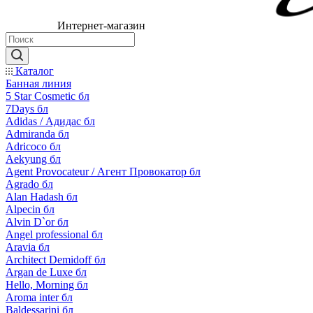
Интернет-магазин
Каталог
Банная линия
5 Star Cosmetic бл
7Days бл
Adidas / Адидас бл
Admiranda бл
Adricoco бл
Aekyung бл
Agent Provocateur / Агент Провокатор бл
Agrado бл
Alan Hadash бл
Alpecin бл
Alvin D`or бл
Angel professional бл
Aravia бл
Architect Demidoff бл
Argan de Luxe бл
Hello, Morning бл
Aroma inter бл
Baldessarini бл