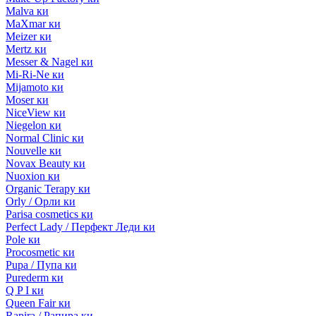
Malva ки
MaXmar ки
Meizer ки
Mertz ки
Messer & Nagel ки
Mi-Ri-Ne ки
Mijamoto ки
Moser ки
NiceView ки
Niegelon ки
Normal Clinic ки
Nouvelle ки
Novax Beauty ки
Nuoxion ки
Organic Terapy ки
Orly / Орли ки
Parisa cosmetics ки
Perfect Lady / Перфект Леди ки
Pole ки
Procosmetic ки
Pupa / Пупа ки
Purederm ки
Q P I ки
Queen Fair ки
Rapira / Рапира ки