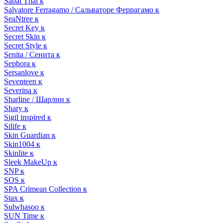
Sabai Thai к
Salvatore Ferragamo / Сальваторе Феррагамо к
SeaNtree к
Secret Key к
Secret Skin к
Secret Style к
Senita / Сенита к
Sephora к
Sersanlove к
Seventeen к
Severina к
Sharline / Шарлин к
Shary к
Sigil inspired к
Silife к
Skin Guardian к
Skin1004 к
Skinlite к
Sleek MakeUp к
SNP к
SOS к
SPA Crimean Collection к
Stax к
Sulwhasoo к
SUN Time к