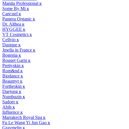
Manita Professional к
Some By Mi к
Care:nel к
Pantera Organic к
Dr. Althea к
HYGGEE к
VT Cosmetics к
Cellvio к
Dasique к
Jmella in France к
Bogenia к
Bouqet Garni к
Prettyskin к
Rom&nd к
Biodance к
Beaumyr к
Fortheskin к
Daejong к
Numbuzin к
Sadoer к
Abib к
Influence к
Marrakech Royal Spa к
Fu Le Wang Yi Jun Gao к
Graymelin к