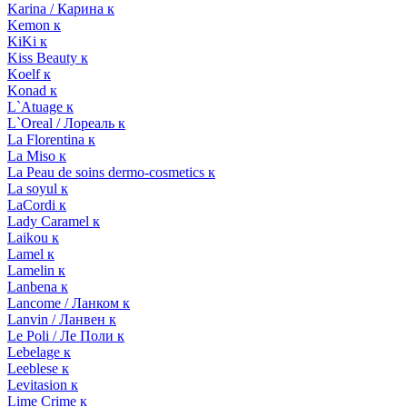
Karina / Карина к
Kemon к
KiKi к
Kiss Beauty к
Koelf к
Konad к
L`Atuage к
L`Oreal / Лореаль к
La Florentina к
La Miso к
La Peau de soins dermo-cosmetics к
La soyul к
LaCordi к
Lady Caramel к
Laikou к
Lamel к
Lamelin к
Lanbena к
Lancome / Ланком к
Lanvin / Ланвен к
Le Poli / Ле Поли к
Lebelage к
Leeblese к
Levitasion к
Lime Crime к