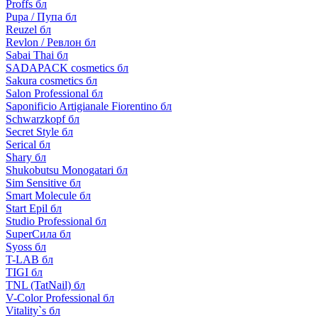
Proffs бл
Pupa / Пупа бл
Reuzel бл
Revlon / Ревлон бл
Sabai Thai бл
SADAPACK cosmetics бл
Sakura cosmetics бл
Salon Professional бл
Saponificio Artigianale Fiorentino бл
Schwarzkopf бл
Secret Style бл
Serical бл
Shary бл
Shukobutsu Monogatari бл
Sim Sensitive бл
Smart Molecule бл
Start Epil бл
Studio Professional бл
SuperСила бл
Syoss бл
T-LAB бл
TIGI бл
TNL (TatNail) бл
V-Color Professional бл
Vitality`s бл