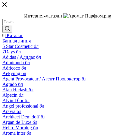
Интернет-магазин
Каталог
Банная линия
5 Star Cosmetic бл
7Days бл
Adidas / Адидас бл
Admiranda бл
Adricoco бл
Aekyung бл
Agent Provocateur / Агент Провокатор бл
Agrado бл
Alan Hadash бл
Alpecin бл
Alvin D`or бл
Angel professional бл
Aravia бл
Architect Demidoff бл
Argan de Luxe бл
Hello, Morning бл
Aroma inter бл