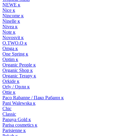
NEWE к
Nice к
Nincome к
Ninelle к
Nivea к
Note к
Novosvit к
O.TWO.O к
Omga к
One Spring к
Optim к
Organic People к
Organic Shop к
Organic Terapy к
Orkide к
Orly / Орли к
Ottie к
Paco Rabanne / Пако Рабанн к
Pani Walewska к
Chic
Classic
Papaya Gold к
Parisa cosmetics к
Parisienne к
Pekah к