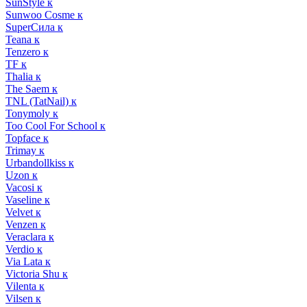
SunStyle к
Sunwoo Cosme к
SuperСила к
Teana к
Tenzero к
TF к
Thalia к
The Saem к
TNL (TatNail) к
Tonymoly к
Too Cool For School к
Topface к
Trimay к
Urbandollkiss к
Uzon к
Vacosi к
Vaseline к
Velvet к
Venzen к
Veraclara к
Verdio к
Via Lata к
Victoria Shu к
Vilenta к
Vilsen к