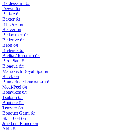
Baldessarini бл
Dewal бл
Batiste бл
Baxter бл
BB|One бл
Beaver бл
Belkosmex бл
Bellerive бл
Beon бл
Bielenda бл
Bielita / Биэлита бл
Bio_Plant бл
Bioaqua бл
Marrakech Royal Spa бл
Black бл
Blumarine / Блюмарин бл
Medi-Peel бл
Botavikos бл
Tsubaki бл
Bouticle бл
Tenzero бл
Bouquet Garni бл
Skin1004 бл
Jmella in France бл
Abib бл