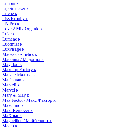
Limoni к
Lip Smacker к
Lirene к
Liss Kroully к
LN Pro к
Love 2 Mix Organic к
Luke к
Lumene к
Luofmiss к
Luxvisage к
Mades Cosmetics к
Madonna / Мадонна к
Magidou к
Make up Factory к
Malva / Мальва к
Manhattan к
Markell к
Marvel к
Mary & May к
Max Factor / Макс Фактор к
Maxclinic к
Maxi Remover к
MaXmar к
Maybelline / Мэйбеллин к
Med:b к