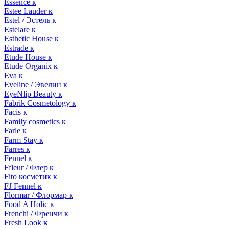
Essence к
Estee Lauder к
Estel / Эстель к
Estelare к
Esthetic House к
Estrade к
Etude House к
Etude Organix к
Eva к
Eveline / Эвелин к
EyeNlip Beauty к
Fabrik Cosmetology к
Facis к
Family cosmetics к
Farle к
Farm Stay к
Farres к
Fennel к
Ffleur / Флер к
Fito косметик к
FJ Fennel к
Flormar / Флормар к
Food A Holic к
Frenchi / Френчи к
Fresh Look к