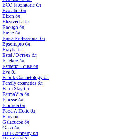
ECO laboratorie бл
Ecolatier бл
Eleon бл
Elizavecca бл
Enough бл
Envie бл
Epica Professional бл
Epsom.pro бл
Erayba бл
Estel / Эстель бл
Estelare бл
Esthetic House бл
Eva бл
Fabrik Cosmetology бл
Family cosmetics бл
Farm Stay бл
FarmaVita бл
Finesse бл
Florinda бл
Food A Holic бл
Funs бл
Galacticos бл
Gosh бл
Hair Company бл
Hair Sekta бл