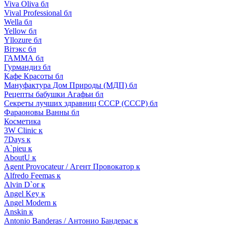
Viva Oliva бл
Vival Professional бл
Wella бл
Yellow бл
Yllozure бл
Вiтэкс бл
ГАММА бл
Гурмандиз бл
Кафе Красоты бл
Мануфактура Дом Природы (МДП) бл
Рецепты бабушки Агафьи бл
Секреты лучших здравниц СССР (СССР) бл
Фараоновы Ванны бл
Косметика
3W Clinic к
7Days к
A`pieu к
AboutU к
Agent Provocateur / Агент Провокатор к
Alfredo Feemas к
Alvin D`or к
Angel Key к
Angel Modern к
Anskin к
Antonio Banderas / Антонио Бандерас к