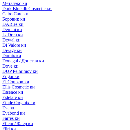
Металэкс ки
Dark Blue db Cosmetic ки
Cairo Care ки
Боровик ки
DARies ки
Demini ки
IsaDora ки
Dewal ки
Di Valore ки
Divage ки
Domix ки
Donegal / Донегал ки
Dove ки
DUP Pelhrimov ки
Edgar ки
El Corazon ки
Ellis Cosmetic ки
Essence ки
Estelare ки
Etude Organix ки
Eva ки
Evabond ки
Farres ки
Ffleur / Флер ки
Flirt ки