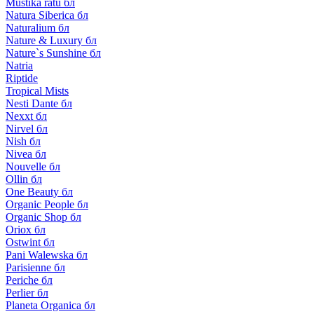
Mustika ratu бл
Natura Siberica бл
Naturalium бл
Nature & Luxury бл
Nature`s Sunshine бл
Natria
Riptide
Tropical Mists
Nesti Dante бл
Nexxt бл
Nirvel бл
Nish бл
Nivea бл
Nouvelle бл
Ollin бл
One Beauty бл
Organic People бл
Organic Shop бл
Oriox бл
Ostwint бл
Pani Walewska бл
Parisienne бл
Periche бл
Perlier бл
Planeta Organica бл