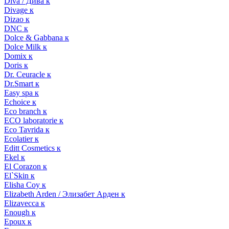
Diva / Дива к
Divage к
Dizao к
DNC к
Dolce & Gabbana к
Dolce Milk к
Domix к
Doris к
Dr. Ceuracle к
Dr.Smart к
Easy spa к
Echoice к
Eco branch к
ECO laboratorie к
Eco Tavrida к
Ecolatier к
Editt Cosmetics к
Ekel к
El Corazon к
El`Skin к
Elisha Coy к
Elizabeth Arden / Элизабет Арден к
Elizavecca к
Enough к
Epoux к