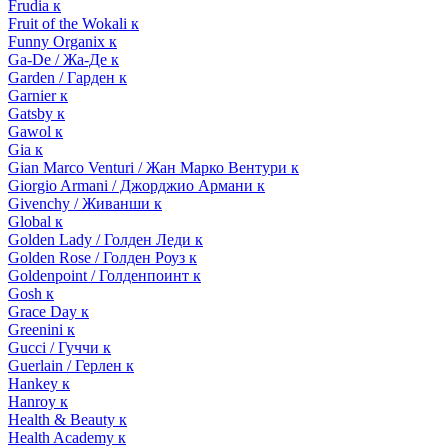
Frudia к
Fruit of the Wokali к
Funny Organix к
Ga-De / Жа-Де к
Garden / Гарден к
Garnier к
Gatsby к
Gawol к
Gia к
Gian Marco Venturi / Жан Марко Вентури к
Giorgio Armani / Джорджио Армани к
Givenchy / Живанши к
Global к
Golden Lady / Голден Леди к
Golden Rose / Голден Роуз к
Goldenpoint / Голденпоинт к
Gosh к
Grace Day к
Greenini к
Gucci / Гуччи к
Guerlain / Герлен к
Hankey к
Hanroy к
Health & Beauty к
Health Academy к