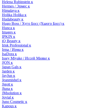
Helena Rubinstein к
Hermes / Эрмес к
Himalaya к
Holika Holika к
Hudabeauty к
Hugo Boss / Хуго Босс (Хьюго Босс) к
Hunca к
Images к
IPKIN к
iQ Beauty к
Irisk Professional к
Irma / Ирма к
IsaDora к
Issey Miyake / Иссей Мияке к
J|ON к
Japan Gals к
Jarden к
JayJun к
Jeanmishel к
Jigott к
Jluna к
JMsolution к
Jovial к
Juno Cosmetic к
Kapous к