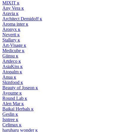
MIXIT к
Any Vera к
Aravia к
Architect Demidoff к
Aroma inter к
Aronyx к
Neverti к
Stallary к
Art-Visage к
Medicube к
Giinsu к
Artdeco к
AsiaKiss к
Atopalm к
Anua к
Skinfood к
Beauty of Joseon к
Ayoume к
Round Lab к
Alen Mar к
Baikal Herbals к
Geslin к
Isntree к
Celimax к
haruharu wonder к