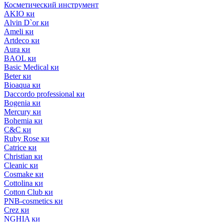
Косметический инструмент
AKIO ки
Alvin D`or ки
Ameli ки
Artdeco ки
Aura ки
BAOL ки
Basic Medical ки
Beter ки
Bioaqua ки
Daccordo professional ки
Bogenia ки
Mercury ки
Bohemia ки
C&C ки
Ruby Rose ки
Catrice ки
Christian ки
Cleanic ки
Cosmake ки
Cottolina ки
Cotton Club ки
PNB-cosmetics ки
Crez ки
NGHIA ки