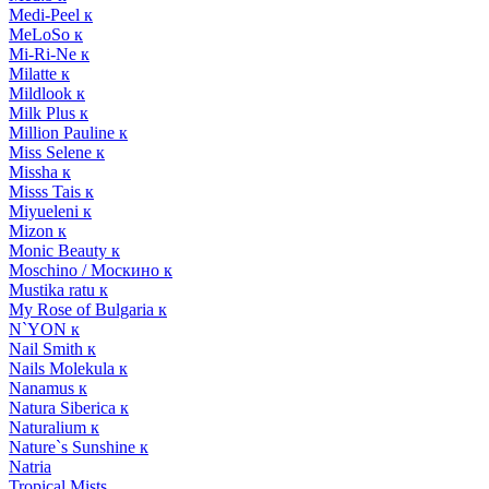
Medi-Peel к
MeLoSo к
Mi-Ri-Ne к
Milatte к
Mildlook к
Milk Plus к
Million Pauline к
Miss Selene к
Missha к
Misss Tais к
Miyueleni к
Mizon к
Monic Beauty к
Moschino / Москино к
Mustika ratu к
My Rose of Bulgaria к
N`YON к
Nail Smith к
Nails Molekula к
Nanamus к
Natura Siberica к
Naturalium к
Nature`s Sunshine к
Natria
Tropical Mists