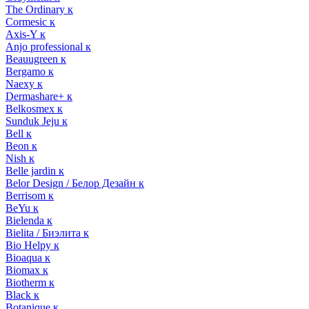
The Ordinary к
Cormesic к
Axis-Y к
Anjo professional к
Beauugreen к
Bergamo к
Naexy к
Dermashare+ к
Belkosmex к
Sunduk Jeju к
Bell к
Beon к
Nish к
Belle jardin к
Belor Design / Белор Дезайн к
Berrisom к
BeYu к
Bielenda к
Bielita / Биэлита к
Bio Helpy к
Bioaqua к
Biomax к
Biotherm к
Black к
Botanique к