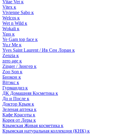
Vitae Ver к
Vitex к
Vivienne Sabo к
Welcos к
Wet n Wild к
Wokali к
Yass к
Ye Gam top face к
Yu.r Me к
Yves Saint Laurent / Ив Сен Лоран к
Zenzia к
zero age к
Zinger / Зингер к
Zoo Son к
Биокон к
Вiтэкс к
Гурмандиз к
ДК Домашняя Косметика к
До и После к
Доктор Крым к
Зеленая аптека к
Кафе Красоты к
Корея от Леры к
Крымская Живая косметика к
Крымская натуральная коллекция (КНК) к