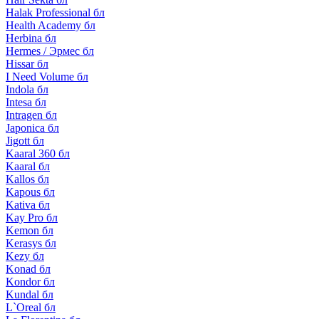
Halak Professional бл
Health Academy бл
Herbina бл
Hermes / Эрмес бл
Hissar бл
I Need Volume бл
Indola бл
Intesa бл
Intragen бл
Japonica бл
Jigott бл
Kaaral 360 бл
Kaaral бл
Kallos бл
Kapous бл
Kativa бл
Kay Pro бл
Kemon бл
Kerasys бл
Kezy бл
Konad бл
Kondor бл
Kundal бл
L`Oreal бл