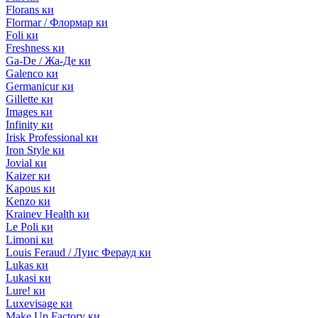
Florans ки
Flormar / Флормар ки
Foli ки
Freshness ки
Ga-De / Жа-Де ки
Galenco ки
Germanicur ки
Gillette ки
Images ки
Infinity ки
Irisk Professional ки
Iron Style ки
Jovial ки
Kaizer ки
Kapous ки
Kenzo ки
Krainev Health ки
Le Poli ки
Limoni ки
Louis Feraud / Луис Ферауд ки
Lukas ки
Lukasi ки
Lure! ки
Luxevisage ки
Make Up Factory ки