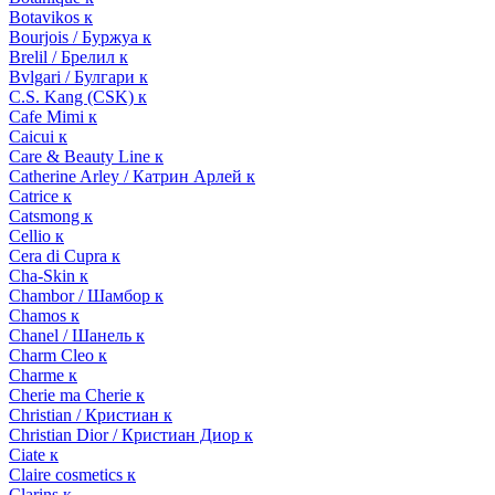
Botavikos к
Bourjois / Буржуа к
Brelil / Брелил к
Bvlgari / Булгари к
C.S. Kang (CSK) к
Cafe Mimi к
Caicui к
Care & Beauty Line к
Catherine Arley / Катрин Арлей к
Catrice к
Catsmong к
Cellio к
Cera di Cupra к
Cha-Skin к
Chambor / Шамбор к
Chamos к
Chanel / Шанель к
Charm Cleo к
Charme к
Cherie ma Cherie к
Christian / Кристиан к
Christian Dior / Кристиан Диор к
Ciate к
Claire cosmetics к
Clarins к