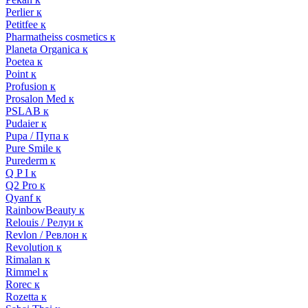
Perlier к
Petitfee к
Pharmatheiss cosmetics к
Planeta Organica к
Poetea к
Point к
Profusion к
Prosalon Med к
PSLAB к
Pudaier к
Pupa / Пупа к
Pure Smile к
Purederm к
Q P I к
Q2 Pro к
Qyanf к
RainbowBeauty к
Relouis / Релуи к
Revlon / Ревлон к
Revolution к
Rimalan к
Rimmel к
Rorec к
Rozetta к