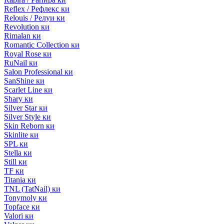
Reflex / Рефлекс ки
Relouis / Релуи ки
Revolution ки
Rimalan ки
Romantic Collection ки
Royal Rose ки
RuNail ки
Salon Professional ки
SanShine ки
Scarlet Line ки
Shary ки
Silver Star ки
Silver Style ки
Skin Reborn ки
Skinlite ки
SPL ки
Stella ки
Still ки
TF ки
Titania ки
TNL (TatNail) ки
Tonymoly ки
Topface ки
Valori ки