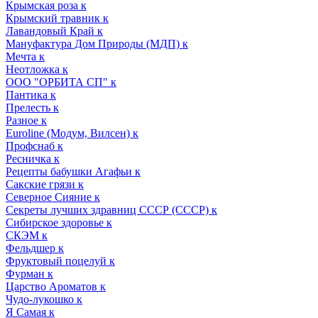
Крымская роза к
Крымский травник к
Лавандовый Край к
Мануфактура Дом Природы (МДП) к
Мечта к
Неотложка к
ООО "ОРБИТА СП" к
Пантика к
Прелесть к
Разное к
Euroline (Модум, Вилсен) к
Профснаб к
Ресничка к
Рецепты бабушки Агафьи к
Сакские грязи к
Северное Сияние к
Секреты лучших здравниц СССР (СССР) к
Сибирское здоровье к
СКЭМ к
Фельдшер к
Фруктовый поцелуй к
Фурман к
Царство Ароматов к
Чудо-лукошко к
Я Самая к