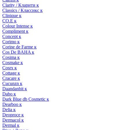
Clarity / Кларити к
Classics / Классикс к
Clinique к
CO.E к
Colour Intense к
Compliment к
Concept к
Corimo к
Corine de Farme к
Cos De BAHA к
Cosima к
Cosmake к
Cosrx к
Cottage к
Cracare к
Cucunzn к
Daandanbit к
Dabo к
Dark Blue db Cosmetic к
Dearboo к
Delia к
Deoproce к
Dermacol к
Dermal к