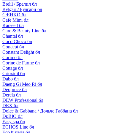
Brelil / Брелил бл
Bvlgari / Булгари бл
C:EHKO бл
Cafe Mimi бл
Karseell бл
Care & Beauty Line бл
Chantal бл
Coco Choco бл
Concept бл
Constant Delight бл
Corimo бл
Corine de Farme бл
Cottage бл
Crioxidil бл
Dabo бл
Daeng Gi Meo Ri бл
Deoproce бл
Derela бл
DEW Professional бл
DEX бл
Dolce & Gabbana / Дольче Габбана бл
Dr.BIO бл
Easy spa бл
ECHOS Line бл
Eco histeria бл