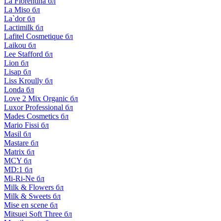
La Florentina бл
La Miso бл
La`dor бл
Lactimilk бл
Lafitel Cosmetique бл
Laikou бл
Lee Stafford бл
Lion бл
Lisap бл
Liss Kroully бл
Londa бл
Love 2 Mix Organic бл
Luxor Professional бл
Mades Cosmetics бл
Mario Fissi бл
Masil бл
Mastare бл
Matrix бл
MCY бл
MD:1 бл
Mi-Ri-Ne бл
Milk & Flowers бл
Milk & Sweets бл
Mise en scene бл
Mitsuei Soft Three бл