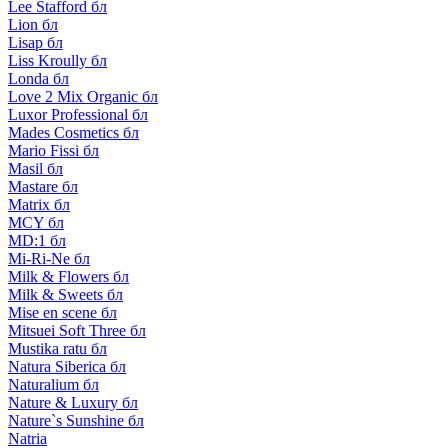
Lee Stafford бл
Lion бл
Lisap бл
Liss Kroully бл
Londa бл
Love 2 Mix Organic бл
Luxor Professional бл
Mades Cosmetics бл
Mario Fissi бл
Masil бл
Mastare бл
Matrix бл
MCY бл
MD:1 бл
Mi-Ri-Ne бл
Milk & Flowers бл
Milk & Sweets бл
Mise en scene бл
Mitsuei Soft Three бл
Mustika ratu бл
Natura Siberica бл
Naturalium бл
Nature & Luxury бл
Nature`s Sunshine бл
Natria