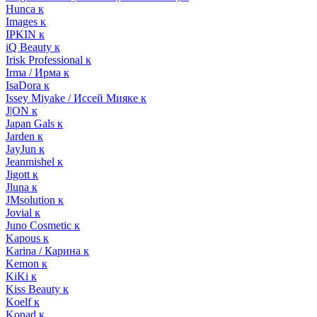
Hunca к
Images к
IPKIN к
iQ Beauty к
Irisk Professional к
Irma / Ирма к
IsaDora к
Issey Miyake / Иссей Мияке к
J|ON к
Japan Gals к
Jarden к
JayJun к
Jeanmishel к
Jigott к
Jluna к
JMsolution к
Jovial к
Juno Cosmetic к
Kapous к
Karina / Карина к
Kemon к
KiKi к
Kiss Beauty к
Koelf к
Konad к