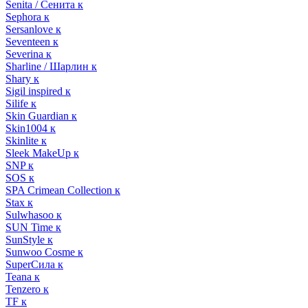
Senita / Сенита к
Sephora к
Sersanlove к
Seventeen к
Severina к
Sharline / Шарлин к
Shary к
Sigil inspired к
Silife к
Skin Guardian к
Skin1004 к
Skinlite к
Sleek MakeUp к
SNP к
SOS к
SPA Crimean Collection к
Stax к
Sulwhasoo к
SUN Time к
SunStyle к
Sunwoo Cosme к
SuperСила к
Teana к
Tenzero к
TF к