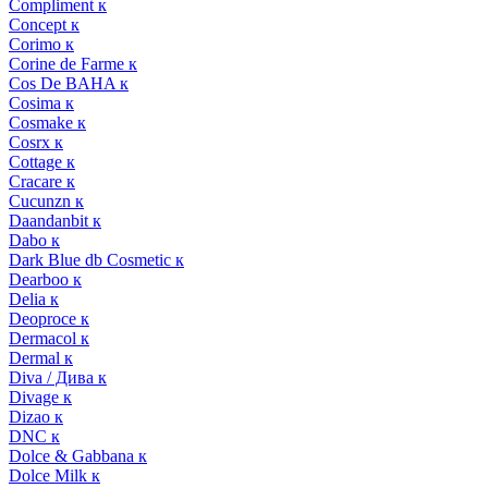
Compliment к
Concept к
Corimo к
Corine de Farme к
Cos De BAHA к
Cosima к
Cosmake к
Cosrx к
Cottage к
Cracare к
Cucunzn к
Daandanbit к
Dabo к
Dark Blue db Cosmetic к
Dearboo к
Delia к
Deoproce к
Dermacol к
Dermal к
Diva / Дива к
Divage к
Dizao к
DNC к
Dolce & Gabbana к
Dolce Milk к