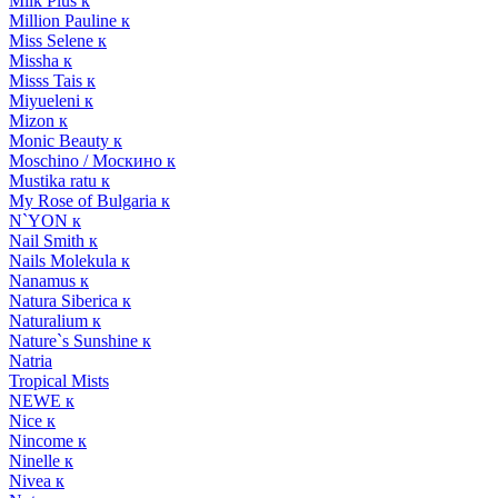
Milk Plus к
Million Pauline к
Miss Selene к
Missha к
Misss Tais к
Miyueleni к
Mizon к
Monic Beauty к
Moschino / Москино к
Mustika ratu к
My Rose of Bulgaria к
N`YON к
Nail Smith к
Nails Molekula к
Nanamus к
Natura Siberica к
Naturalium к
Nature`s Sunshine к
Natria
Tropical Mists
NEWE к
Nice к
Nincome к
Ninelle к
Nivea к