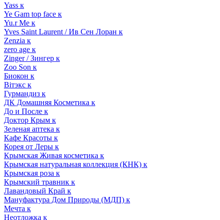
Yass к
Ye Gam top face к
Yu.r Me к
Yves Saint Laurent / Ив Сен Лоран к
Zenzia к
zero age к
Zinger / Зингер к
Zoo Son к
Биокон к
Вiтэкс к
Гурмандиз к
ДК Домашняя Косметика к
До и После к
Доктор Крым к
Зеленая аптека к
Кафе Красоты к
Корея от Леры к
Крымская Живая косметика к
Крымская натуральная коллекция (КНК) к
Крымская роза к
Крымский травник к
Лавандовый Край к
Мануфактура Дом Природы (МДП) к
Мечта к
Неотложка к