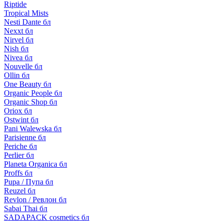
Riptide
Tropical Mists
Nesti Dante бл
Nexxt бл
Nirvel бл
Nish бл
Nivea бл
Nouvelle бл
Ollin бл
One Beauty бл
Organic People бл
Organic Shop бл
Oriox бл
Ostwint бл
Pani Walewska бл
Parisienne бл
Periche бл
Perlier бл
Planeta Organica бл
Proffs бл
Pupa / Пупа бл
Reuzel бл
Revlon / Ревлон бл
Sabai Thai бл
SADAPACK cosmetics бл