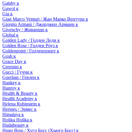
Gatsby к
Gawol к
Gia к
Gian Marco Venturi / Жан Марко Вентури к
Giorgio Armani / Джорджио Армани к
Givenchy / Живанши к
Global к
Golden Lady / Голден Леди к
Golden Rose / Голден Роуз к
Goldenpoint / Голденпоинт к
Gosh к
Grace Day к
Greenini к
Gucci / Гуччи к
Guerlain / Герлен к
Hankey к
Hanroy к
Health & Beauty к
Health Academy к
Helena Rubinstein к
Hermes / Эрмес к
Himalaya к
Holika Holika к
Hudabeauty к
Hugo Boss / Хуго Босс (Хьюго Босс) к