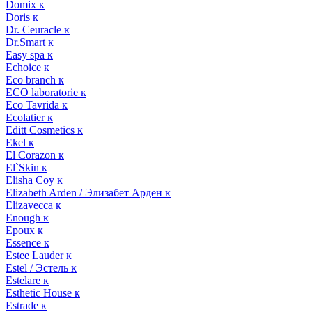
Domix к
Doris к
Dr. Ceuracle к
Dr.Smart к
Easy spa к
Echoice к
Eco branch к
ECO laboratorie к
Eco Tavrida к
Ecolatier к
Editt Cosmetics к
Ekel к
El Corazon к
El`Skin к
Elisha Coy к
Elizabeth Arden / Элизабет Арден к
Elizavecca к
Enough к
Epoux к
Essence к
Estee Lauder к
Estel / Эстель к
Estelare к
Esthetic House к
Estrade к