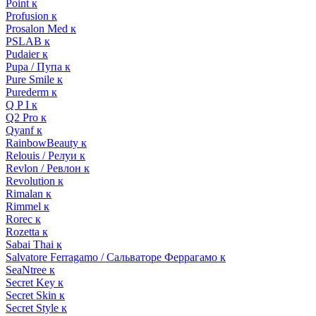
Point к
Profusion к
Prosalon Med к
PSLAB к
Pudaier к
Pupa / Пупа к
Pure Smile к
Purederm к
Q P I к
Q2 Pro к
Qyanf к
RainbowBeauty к
Relouis / Релуи к
Revlon / Ревлон к
Revolution к
Rimalan к
Rimmel к
Rorec к
Rozetta к
Sabai Thai к
Salvatore Ferragamo / Сальваторе Феррагамо к
SeaNtree к
Secret Key к
Secret Skin к
Secret Style к