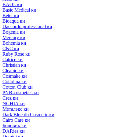
BAOL ки
Basic Medical ки
Beter ки
Bioaqua ки
Daccordo professional ки
Bogenia ки
Mercury ки
Bohemia ки
C&C ки
Ruby Rose ки
Catrice ки
Christian ки
Cleanic ки
Cosmake ки
Cottolina ки
Cotton Club ки
PNB-cosmetics ки
Crez ки
NGHIA ки
Металэкс ки
Dark Blue db Cosmetic ки
Cairo Care ки
Боровик ки
DARies ки
Demini ки