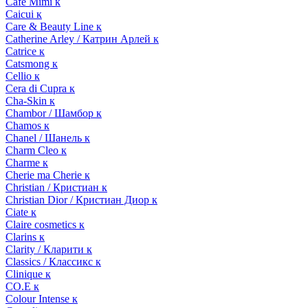
Cafe Mimi к
Caicui к
Care & Beauty Line к
Catherine Arley / Катрин Арлей к
Catrice к
Catsmong к
Cellio к
Cera di Cupra к
Cha-Skin к
Chambor / Шамбор к
Chamos к
Chanel / Шанель к
Charm Cleo к
Charme к
Cherie ma Cherie к
Christian / Кристиан к
Christian Dior / Кристиан Диор к
Ciate к
Claire cosmetics к
Clarins к
Clarity / Кларити к
Classics / Классикс к
Clinique к
CO.E к
Colour Intense к