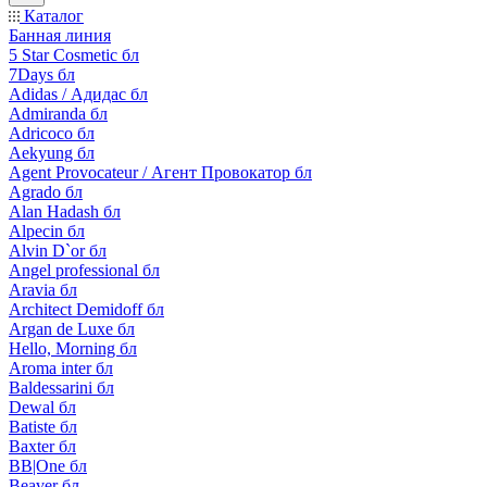
Каталог
Банная линия
5 Star Cosmetic бл
7Days бл
Adidas / Адидас бл
Admiranda бл
Adricoco бл
Aekyung бл
Agent Provocateur / Агент Провокатор бл
Agrado бл
Alan Hadash бл
Alpecin бл
Alvin D`or бл
Angel professional бл
Aravia бл
Architect Demidoff бл
Argan de Luxe бл
Hello, Morning бл
Aroma inter бл
Baldessarini бл
Dewal бл
Batiste бл
Baxter бл
BB|One бл
Beaver бл