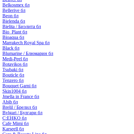
Belkosmex бл
Bellerive бл
Beon бл
Bielenda бл
Bielita / Биэлита бл
Bio_Plant бл
Bioaqua бл
Marrakech Royal Spa бл
Black бл
Blumarine / Блюмарин бл
Medi-Peel бл
Botavikos бл
Tsubaki бл
Bouticle бл
Tenzero бл
Bouquet Garni бл
Skin1004 бл
Jmella in France бл
Abib бл
Brelil / Брелил бл
Bvlgari / Булгари бл
C:EHKO бл
Cafe Mimi бл
Karseell бл