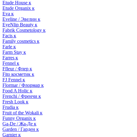
Etude House к
Etude Organix к
Eva к
Eveline / Эвелин к
EyeNlip Beauty к
Fabrik Cosmetology к
Facis к
Family cosmetics к
Farle к
Farm Stay к
Farres к
Fennel к
Ffleur / Флер к
Fito косметик к
FJ Fennel к
Flormar / Флормар к
Food A Holic к
Frenchi / Френчи к
Fresh Look к
Frudia к
Fruit of the Wokali к
Funny Organix к
Ga-De / Жа-Де к
Garden / Гарден к
Garnier к