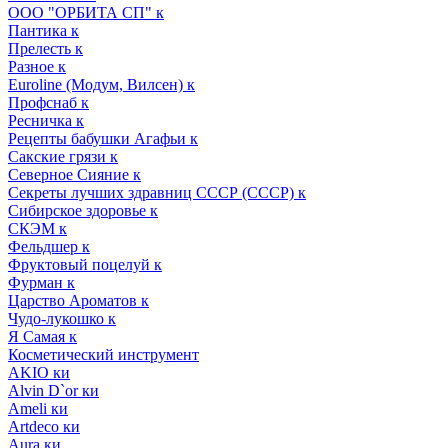
ООО "ОРБИТА СП" к
Пантика к
Прелесть к
Разное к
Euroline (Модум, Вилсен) к
Профснаб к
Ресничка к
Рецепты бабушки Агафьи к
Сакские грязи к
Северное Сияние к
Секреты лучших здравниц СССР (СССР) к
Сибирское здоровье к
СКЭМ к
Фельдшер к
Фруктовый поцелуй к
Фурман к
Царство Ароматов к
Чудо-лукошко к
Я Самая к
Косметический инструмент
AKIO ки
Alvin D`or ки
Ameli ки
Artdeco ки
Aura ки