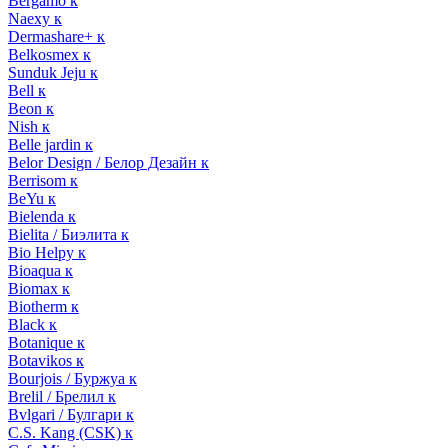
Bergamo к
Naexy к
Dermashare+ к
Belkosmex к
Sunduk Jeju к
Bell к
Beon к
Nish к
Belle jardin к
Belor Design / Белор Дезайн к
Berrisom к
BeYu к
Bielenda к
Bielita / Биэлита к
Bio Helpy к
Bioaqua к
Biomax к
Biotherm к
Black к
Botanique к
Botavikos к
Bourjois / Буржуа к
Brelil / Брелил к
Bvlgari / Булгари к
C.S. Kang (CSK) к