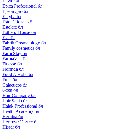
Envie бл
Epica Professional бл
Epsom.pro бл
Erayba бл
Estel / Эстель бл
Estelare бл
Esthetic House бл
Eva бл
Fabrik Cosmetology бл
Family cosmetics бл
Farm Stay бл
FarmaVita бл
Finesse бл
Florinda бл
Food A Holic бл
Funs бл
Galacticos бл
Gosh бл
Hair Company бл
Hair Sekta бл
Halak Professional бл
Health Academy бл
Herbina бл
Hermes / Эрмес бл
Hissar бл