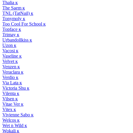
Thalia к
The Saem к
TNL (TatNail) к
Tonymoly к
Too Cool For School к
Topface к
Trimay к
Urbandollkiss к
Uzon к
Vacosi к
Vaseline к
Velvet к
Venzen к
Veraclara к
Verdio к
Via Lata к
Victoria Shu к
Vilenta к
Vilsen к
Vitae Ver к
Vitex к
Vivienne Sabo к
Welcos к
Wet n Wild к
Wokali к