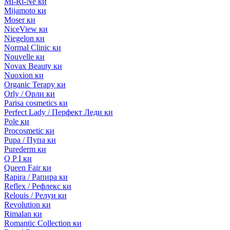
Mi-Ri-Ne ки
Mijamoto ки
Moser ки
NiceView ки
Niegelon ки
Normal Clinic ки
Nouvelle ки
Novax Beauty ки
Nuoxion ки
Organic Terapy ки
Orly / Орли ки
Parisa cosmetics ки
Perfect Lady / Перфект Леди ки
Pole ки
Procosmetic ки
Pupa / Пупа ки
Purederm ки
Q P I ки
Queen Fair ки
Rapira / Рапира ки
Reflex / Рефлекс ки
Relouis / Релуи ки
Revolution ки
Rimalan ки
Romantic Collection ки