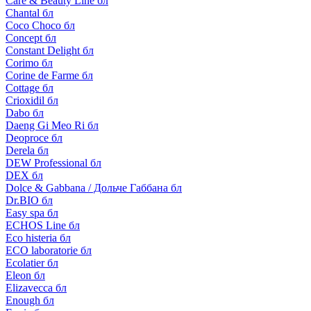
Care & Beauty Line бл
Chantal бл
Coco Choco бл
Concept бл
Constant Delight бл
Corimo бл
Corine de Farme бл
Cottage бл
Crioxidil бл
Dabo бл
Daeng Gi Meo Ri бл
Deoproce бл
Derela бл
DEW Professional бл
DEX бл
Dolce & Gabbana / Дольче Габбана бл
Dr.BIO бл
Easy spa бл
ECHOS Line бл
Eco histeria бл
ECO laboratorie бл
Ecolatier бл
Eleon бл
Elizavecca бл
Enough бл