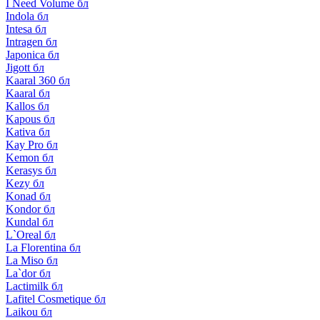
I Need Volume бл
Indola бл
Intesa бл
Intragen бл
Japonica бл
Jigott бл
Kaaral 360 бл
Kaaral бл
Kallos бл
Kapous бл
Kativa бл
Kay Pro бл
Kemon бл
Kerasys бл
Kezy бл
Konad бл
Kondor бл
Kundal бл
L`Oreal бл
La Florentina бл
La Miso бл
La`dor бл
Lactimilk бл
Lafitel Cosmetique бл
Laikou бл