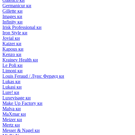
Galenco ки
Germanicur ки
Gillette ки
Images ки
Infinity ки
Irisk Professional ки
Iron Style ки
Jovial ки
Kaizer ки
Kapous ки
Kenzo ки
Krainev Health ки
Le Poli ки
Limoni ки
Louis Feraud / Луис Ферауд ки
Lukas ки
Lukasi ки
Lure! ки
Luxevisage ки
Make Up Factory ки
Malva ки
MaXmar ки
Meizer ки
Mertz ки
Messer & Nagel ки