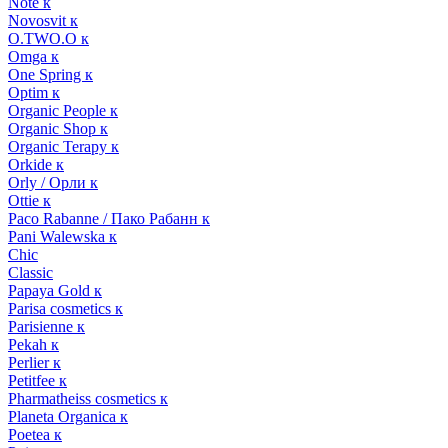
Note к
Novosvit к
O.TWO.O к
Omga к
One Spring к
Optim к
Organic People к
Organic Shop к
Organic Terapy к
Orkide к
Orly / Орли к
Ottie к
Paco Rabanne / Пако Рабанн к
Pani Walewska к
Chic
Classic
Papaya Gold к
Parisa cosmetics к
Parisienne к
Pekah к
Perlier к
Petitfee к
Pharmatheiss cosmetics к
Planeta Organica к
Poetea к