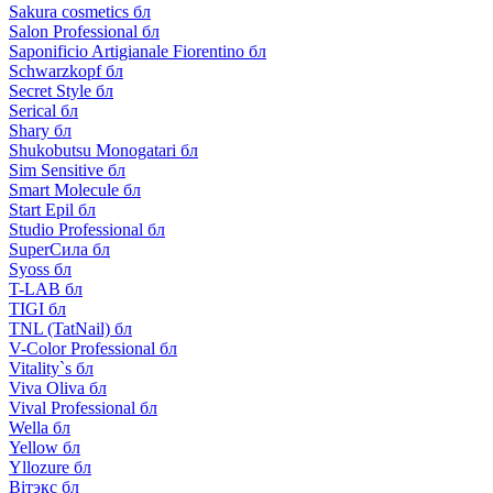
Sakura cosmetics бл
Salon Professional бл
Saponificio Artigianale Fiorentino бл
Schwarzkopf бл
Secret Style бл
Serical бл
Shary бл
Shukobutsu Monogatari бл
Sim Sensitive бл
Smart Molecule бл
Start Epil бл
Studio Professional бл
SuperСила бл
Syoss бл
T-LAB бл
TIGI бл
TNL (TatNail) бл
V-Color Professional бл
Vitality`s бл
Viva Oliva бл
Vival Professional бл
Wella бл
Yellow бл
Yllozure бл
Вiтэкс бл