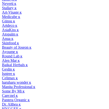
Neverti к
Stallary к
Art-Visage к
Medicube к
Giinsu к
Artdeco к
AsiaKiss к
Atopalm к
Anua к
Skinfood к
Beauty of Joseon к
Ayoume к
Round Lab к
Alen Mar к
Baikal Herbals к
Geslin к
Isntree к
Celimax к
haruharu wonder к
Manita Professional к
Some By Mi к
Care:nel к
Pantera Organic к
Dr. Althea к
HYGGEE к