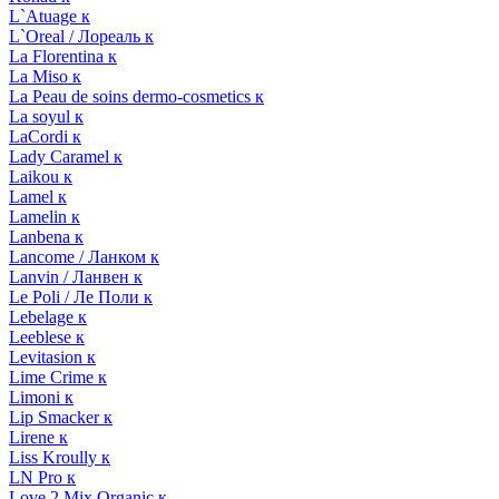
L`Atuage к
L`Oreal / Лореаль к
La Florentina к
La Miso к
La Peau de soins dermo-cosmetics к
La soyul к
LaCordi к
Lady Caramel к
Laikou к
Lamel к
Lamelin к
Lanbena к
Lancome / Ланком к
Lanvin / Ланвен к
Le Poli / Ле Поли к
Lebelage к
Leeblese к
Levitasion к
Lime Crime к
Limoni к
Lip Smacker к
Lirene к
Liss Kroully к
LN Pro к
Love 2 Mix Organic к