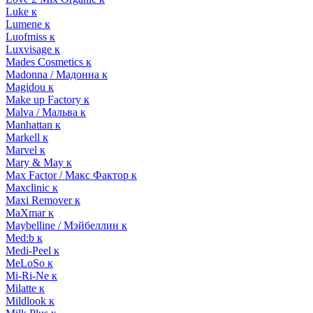
Luke к
Lumene к
Luofmiss к
Luxvisage к
Mades Cosmetics к
Madonna / Мадонна к
Magidou к
Make up Factory к
Malva / Мальва к
Manhattan к
Markell к
Marvel к
Mary & May к
Max Factor / Макс Фактор к
Maxclinic к
Maxi Remover к
MaXmar к
Maybelline / Мэйбеллин к
Med:b к
Medi-Peel к
MeLoSo к
Mi-Ri-Ne к
Milatte к
Mildlook к