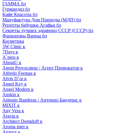
ГАММА бл
Гурмандиз бл
Кафе Красоты бл
Мануфактура Дом Природы (МДП) бл
Рецепты бабушки Агафьи бл
Секреты лучших здравниц СССР (СССР) бл
Фараоновы Ванны бл
Косметика
3W Clinic к
7Days к
A`pieu к
AboutU к
Agent Provocateur / Агент Провокатор к
Alfredo Feemas к
Alvin D`or к
Angel Key к
Angel Modern к
Anskin к
Antonio Banderas / Антонио Бандерас к
MIXIT к
Any Vera к
Aravia к
Architect Demidoff к
Aroma inter к
Aronyx к