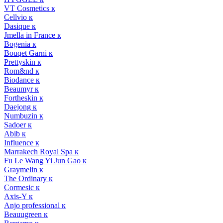
VT Cosmetics к
Cellvio к
Dasique к
Jmella in France к
Bogenia к
Bouqet Garni к
Prettyskin к
Rom&nd к
Biodance к
Beaumyr к
Fortheskin к
Daejong к
Numbuzin к
Sadoer к
Abib к
Influence к
Marrakech Royal Spa к
Fu Le Wang Yi Jun Gao к
Graymelin к
The Ordinary к
Cormesic к
Axis-Y к
Anjo professional к
Beauugreen к