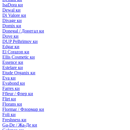
IsaDora ки
Dewal ки
Di Valore ки
Divage ки
Domix ки
Donegal / Донегал ки
Dove ки
DUP Pelhrimov ки
Edgar ки
El Corazon ки
Ellis Cosmetic ки
Essence ки
Estelare ки
Etude Organix ки
Eva ки
Evabond ки
Farres ки
Ffleur / Флер ки
Flirt ки
Florans ки
Flormar / Флормар ки
Foli ки
Freshness ки
Ga-De / Жа-Де ки