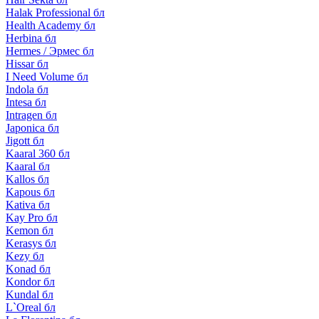
Halak Professional бл
Health Academy бл
Herbina бл
Hermes / Эрмес бл
Hissar бл
I Need Volume бл
Indola бл
Intesa бл
Intragen бл
Japonica бл
Jigott бл
Kaaral 360 бл
Kaaral бл
Kallos бл
Kapous бл
Kativa бл
Kay Pro бл
Kemon бл
Kerasys бл
Kezy бл
Konad бл
Kondor бл
Kundal бл
L`Oreal бл