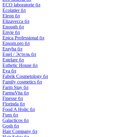
ECO laboratorie бл
Ecolatier бл
Eleon бл
Elizavecca бл
Enough бл
Envie бл
Epica Professional бл
Epsom.pro бл
Erayba бл
Estel / Эстель бл
Estelare бл
Esthetic House бл
Eva бл
Fabrik Cosmetology бл
Family cosmetics бл
Farm Stay бл
FarmaVita бл
Finesse бл
Florinda бл
Food A Holic бл
Funs бл
Galacticos бл
Gosh бл
Hair Company бл
Hair Sekta бл