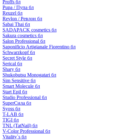
Proffs бл
Pupa / Пупа бл
Reuzel бл
Revlon / Ревлон бл
Sabai Thai бл
SADAPACK cosmetics бл
Sakura cosmetics бл
Salon Professional бл
Saponificio Artigianale Fiorentino бл
Schwarzkopf бл
Secret Style бл
Serical бл
Shary бл
Shukobutsu Monogatari бл
Sim Sensitive бл
Smart Molecule бл
Start Epil бл
Studio Professional бл
SuperСила бл
Syoss бл
T-LAB бл
TIGI бл
TNL (TatNail) бл
V-Color Professional бл
Vitality`s бл