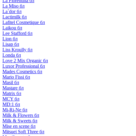
La Florentina бл
La Miso бл
La`dor бл
Lactimilk бл
Lafitel Cosmetique бл
Laikou бл
Lee Stafford бл
Lion бл
Lisap бл
Liss Kroully бл
Londa бл
Love 2 Mix Organic бл
Luxor Professional бл
Mades Cosmetics бл
Mario Fissi бл
Masil бл
Mastare бл
Matrix бл
MCY бл
MD:1 бл
Mi-Ri-Ne бл
Milk & Flowers бл
Milk & Sweets бл
Mise en scene бл
Mitsuei Soft Three бл