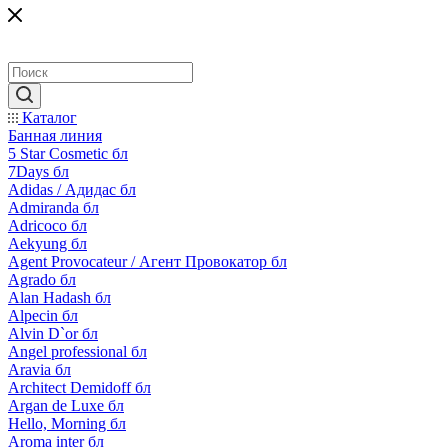
Каталог
Банная линия
5 Star Cosmetic бл
7Days бл
Adidas / Адидас бл
Admiranda бл
Adricoco бл
Aekyung бл
Agent Provocateur / Агент Провокатор бл
Agrado бл
Alan Hadash бл
Alpecin бл
Alvin D`or бл
Angel professional бл
Aravia бл
Architect Demidoff бл
Argan de Luxe бл
Hello, Morning бл
Aroma inter бл