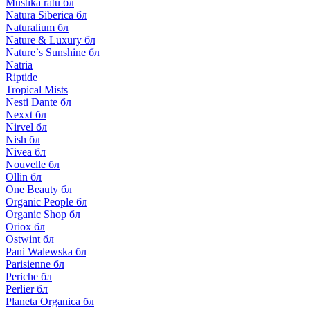
Mustika ratu бл
Natura Siberica бл
Naturalium бл
Nature & Luxury бл
Nature`s Sunshine бл
Natria
Riptide
Tropical Mists
Nesti Dante бл
Nexxt бл
Nirvel бл
Nish бл
Nivea бл
Nouvelle бл
Ollin бл
One Beauty бл
Organic People бл
Organic Shop бл
Oriox бл
Ostwint бл
Pani Walewska бл
Parisienne бл
Periche бл
Perlier бл
Planeta Organica бл