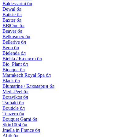
Baldessarini бл
Dewal бл
Batiste бл
Baxter бл
BB|One бл
Beaver бл
Belkosmex бл
Bellerive бл
Beon бл
Bielenda бл
Bielita / Биэлита бл
Bio_Plant бл
Bioaqua бл
Marrakech Royal Spa бл
Black бл
Blumarine / Блюмарин бл
Medi-Peel бл
Botavikos бл
Tsubaki бл
Bouticle бл
Tenzero бл
Bouquet Garni бл
Skin1004 бл
Jmella in France бл
Abib бл