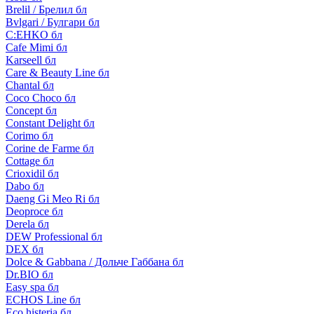
Brelil / Брелил бл
Bvlgari / Булгари бл
C:EHKO бл
Cafe Mimi бл
Karseell бл
Care & Beauty Line бл
Chantal бл
Coco Choco бл
Concept бл
Constant Delight бл
Corimo бл
Corine de Farme бл
Cottage бл
Crioxidil бл
Dabo бл
Daeng Gi Meo Ri бл
Deoproce бл
Derela бл
DEW Professional бл
DEX бл
Dolce & Gabbana / Дольче Габбана бл
Dr.BIO бл
Easy spa бл
ECHOS Line бл
Eco histeria бл