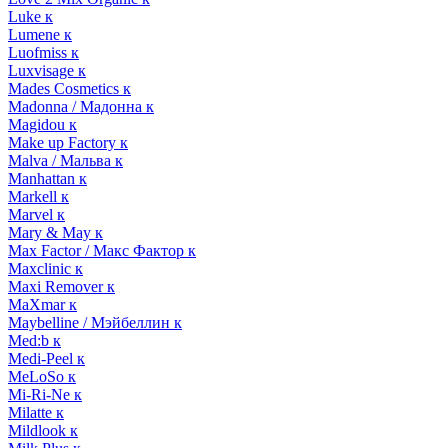
Luke к
Lumene к
Luofmiss к
Luxvisage к
Mades Cosmetics к
Madonna / Мадонна к
Magidou к
Make up Factory к
Malva / Мальва к
Manhattan к
Markell к
Marvel к
Mary & May к
Max Factor / Макс Фактор к
Maxclinic к
Maxi Remover к
MaXmar к
Maybelline / Мэйбеллин к
Med:b к
Medi-Peel к
MeLoSo к
Mi-Ri-Ne к
Milatte к
Mildlook к