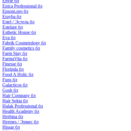
Envie бл
Epica Professional бл
Epsom.pro бл
Erayba бл
Estel / Эстель бл
Estelare бл
Esthetic House бл
Eva бл
Fabrik Cosmetology бл
Family cosmetics бл
Farm Stay бл
FarmaVita бл
Finesse бл
Florinda бл
Food A Holic бл
Funs бл
Galacticos бл
Gosh бл
Hair Company бл
Hair Sekta бл
Halak Professional бл
Health Academy бл
Herbina бл
Hermes / Эрмес бл
Hissar бл