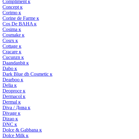
Compliment к
Concept к
Corimo к
Corine de Farme к
Cos De BAHA к
Cosima к
Cosmake к
Cosrx к
Cottage к
Cracare к
Cucunzn к
Daandanbit к
Dabo к
Dark Blue db Cosmetic к
Dearboo к
Delia к
Deoproce к
Dermacol к
Dermal к
Diva / Дива к
Divage к
Dizao к
DNC к
Dolce & Gabbana к
Dolce Milk к