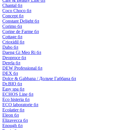
Care & Beauty Line бл
Chantal бл
Coco Choco бл
Concept бл
Constant Delight бл
Corimo бл
Corine de Farme бл
Cottage бл
Crioxidil бл
Dabo бл
Daeng Gi Meo Ri бл
Deoproce бл
Derela бл
DEW Professional бл
DEX бл
Dolce & Gabbana / Дольче Габбана бл
Dr.BIO бл
Easy spa бл
ECHOS Line бл
Eco histeria бл
ECO laboratorie бл
Ecolatier бл
Eleon бл
Elizavecca бл
Enough бл