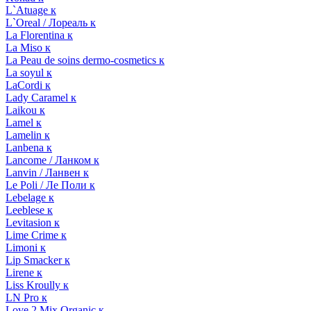
L`Atuage к
L`Oreal / Лореаль к
La Florentina к
La Miso к
La Peau de soins dermo-cosmetics к
La soyul к
LaCordi к
Lady Caramel к
Laikou к
Lamel к
Lamelin к
Lanbena к
Lancome / Ланком к
Lanvin / Ланвен к
Le Poli / Ле Поли к
Lebelage к
Leeblese к
Levitasion к
Lime Crime к
Limoni к
Lip Smacker к
Lirene к
Liss Kroully к
LN Pro к
Love 2 Mix Organic к