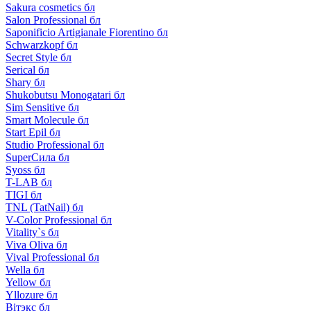
Sakura cosmetics бл
Salon Professional бл
Saponificio Artigianale Fiorentino бл
Schwarzkopf бл
Secret Style бл
Serical бл
Shary бл
Shukobutsu Monogatari бл
Sim Sensitive бл
Smart Molecule бл
Start Epil бл
Studio Professional бл
SuperСила бл
Syoss бл
T-LAB бл
TIGI бл
TNL (TatNail) бл
V-Color Professional бл
Vitality`s бл
Viva Oliva бл
Vival Professional бл
Wella бл
Yellow бл
Yllozure бл
Вiтэкс бл