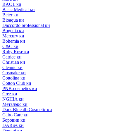
BAOL ки
Basic Medical ки
Beter ки
Bioaqua ки
Daccordo professional ки
Bogenia ки
Mercury ки
Bohemia ки
C&C ки
Ruby Rose ки
Catrice ки
Christian ки
Cleanic ки
Cosmake ки
Cottolina ки
Cotton Club ки
PNB-cosmetics ки
Crez ки
NGHIA ки
Металэкс ки
Dark Blue db Cosmetic ки
Cairo Care ки
Боровик ки
DARies ки
Demini ки