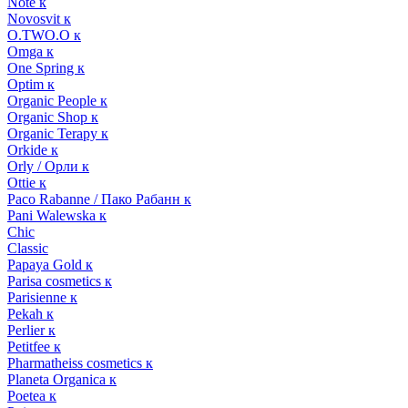
Note к
Novosvit к
O.TWO.O к
Omga к
One Spring к
Optim к
Organic People к
Organic Shop к
Organic Terapy к
Orkide к
Orly / Орли к
Ottie к
Paco Rabanne / Пако Рабанн к
Pani Walewska к
Chic
Classic
Papaya Gold к
Parisa cosmetics к
Parisienne к
Pekah к
Perlier к
Petitfee к
Pharmatheiss cosmetics к
Planeta Organica к
Poetea к