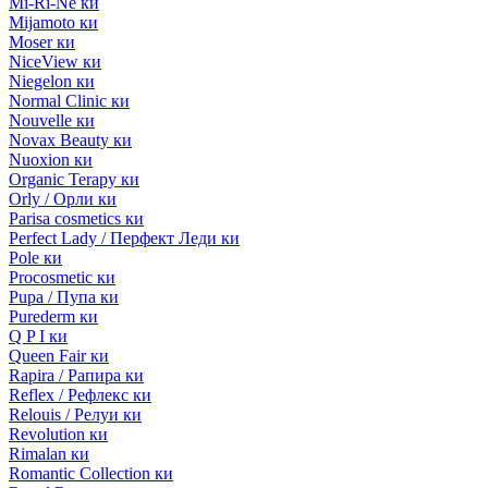
Mi-Ri-Ne ки
Mijamoto ки
Moser ки
NiceView ки
Niegelon ки
Normal Clinic ки
Nouvelle ки
Novax Beauty ки
Nuoxion ки
Organic Terapy ки
Orly / Орли ки
Parisa cosmetics ки
Perfect Lady / Перфект Леди ки
Pole ки
Procosmetic ки
Pupa / Пупа ки
Purederm ки
Q P I ки
Queen Fair ки
Rapira / Рапира ки
Reflex / Рефлекс ки
Relouis / Релуи ки
Revolution ки
Rimalan ки
Romantic Collection ки