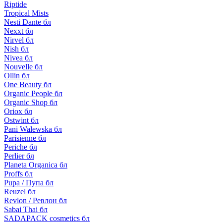
Riptide
Tropical Mists
Nesti Dante бл
Nexxt бл
Nirvel бл
Nish бл
Nivea бл
Nouvelle бл
Ollin бл
One Beauty бл
Organic People бл
Organic Shop бл
Oriox бл
Ostwint бл
Pani Walewska бл
Parisienne бл
Periche бл
Perlier бл
Planeta Organica бл
Proffs бл
Pupa / Пупа бл
Reuzel бл
Revlon / Ревлон бл
Sabai Thai бл
SADAPACK cosmetics бл