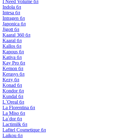
I Need Volume бл
Indola бл
Intesa бл
Intragen бл
Japonica бл
Jigott бл
Kaaral 360 бл
Kaaral бл
Kallos бл
Kapous бл
Kativa бл
Kay Pro бл
Kemon бл
Kerasys бл
Kezy бл
Konad бл
Kondor бл
Kundal бл
L`Oreal бл
La Florentina бл
La Miso бл
La`dor бл
Lactimilk бл
Lafitel Cosmetique бл
Laikou бл