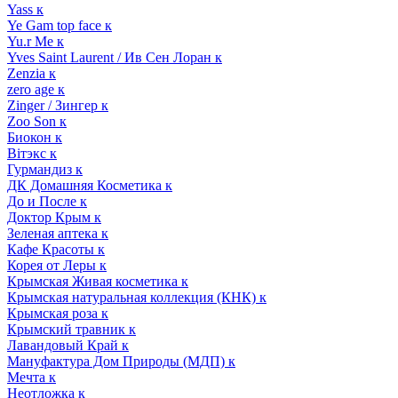
Yass к
Ye Gam top face к
Yu.r Me к
Yves Saint Laurent / Ив Сен Лоран к
Zenzia к
zero age к
Zinger / Зингер к
Zoo Son к
Биокон к
Вiтэкс к
Гурмандиз к
ДК Домашняя Косметика к
До и После к
Доктор Крым к
Зеленая аптека к
Кафе Красоты к
Корея от Леры к
Крымская Живая косметика к
Крымская натуральная коллекция (КНК) к
Крымская роза к
Крымский травник к
Лавандовый Край к
Мануфактура Дом Природы (МДП) к
Мечта к
Неотложка к