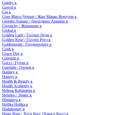
Gatsby к
Gawol к
Gia к
Gian Marco Venturi / Жан Марко Вентури к
Giorgio Armani / Джорджио Армани к
Givenchy / Живанши к
Global к
Golden Lady / Голден Леди к
Golden Rose / Голден Роуз к
Goldenpoint / Голденпоинт к
Gosh к
Grace Day к
Greenini к
Gucci / Гуччи к
Guerlain / Герлен к
Hankey к
Hanroy к
Health & Beauty к
Health Academy к
Helena Rubinstein к
Hermes / Эрмес к
Himalaya к
Holika Holika к
Hudabeauty к
Hugo Boss / Хуго Босс (Хьюго Босс) к