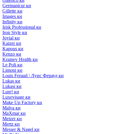
Galenco ки
Germanicur ки
Gillette ки
Images ки
Infinity ки
Irisk Professional ки
Iron Style ки
Jovial ки
Kaizer ки
Kapous ки
Kenzo ки
Krainev Health ки
Le Poli ки
Limoni ки
Louis Feraud / Луис Ферауд ки
Lukas ки
Lukasi ки
Lure! ки
Luxevisage ки
Make Up Factory ки
Malva ки
MaXmar ки
Meizer ки
Mertz ки
Messer & Nagel ки