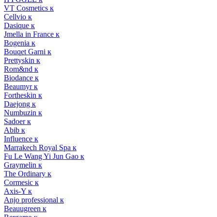
VT Cosmetics к
Cellvio к
Dasique к
Jmella in France к
Bogenia к
Bouqet Garni к
Prettyskin к
Rom&nd к
Biodance к
Beaumyr к
Fortheskin к
Daejong к
Numbuzin к
Sadoer к
Abib к
Influence к
Marrakech Royal Spa к
Fu Le Wang Yi Jun Gao к
Graymelin к
The Ordinary к
Cormesic к
Axis-Y к
Anjo professional к
Beauugreen к