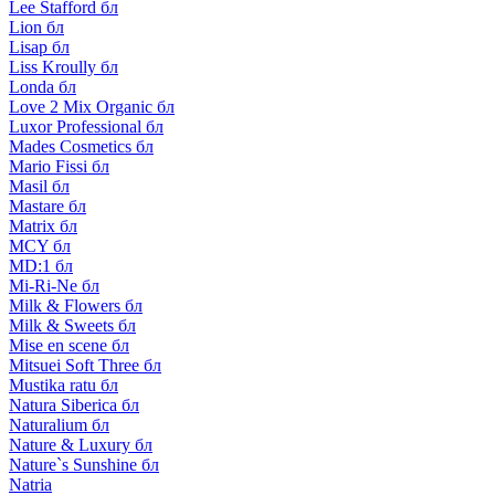
Lee Stafford бл
Lion бл
Lisap бл
Liss Kroully бл
Londa бл
Love 2 Mix Organic бл
Luxor Professional бл
Mades Cosmetics бл
Mario Fissi бл
Masil бл
Mastare бл
Matrix бл
MCY бл
MD:1 бл
Mi-Ri-Ne бл
Milk & Flowers бл
Milk & Sweets бл
Mise en scene бл
Mitsuei Soft Three бл
Mustika ratu бл
Natura Siberica бл
Naturalium бл
Nature & Luxury бл
Nature`s Sunshine бл
Natria