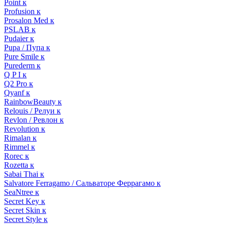
Point к
Profusion к
Prosalon Med к
PSLAB к
Pudaier к
Pupa / Пупа к
Pure Smile к
Purederm к
Q P I к
Q2 Pro к
Qyanf к
RainbowBeauty к
Relouis / Релуи к
Revlon / Ревлон к
Revolution к
Rimalan к
Rimmel к
Rorec к
Rozetta к
Sabai Thai к
Salvatore Ferragamo / Сальваторе Феррагамо к
SeaNtree к
Secret Key к
Secret Skin к
Secret Style к