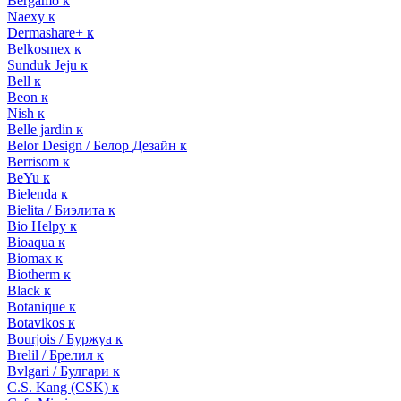
Bergamo к
Naexy к
Dermashare+ к
Belkosmex к
Sunduk Jeju к
Bell к
Beon к
Nish к
Belle jardin к
Belor Design / Белор Дезайн к
Berrisom к
BeYu к
Bielenda к
Bielita / Биэлита к
Bio Helpy к
Bioaqua к
Biomax к
Biotherm к
Black к
Botanique к
Botavikos к
Bourjois / Буржуа к
Brelil / Брелил к
Bvlgari / Булгари к
C.S. Kang (CSK) к