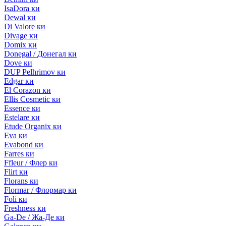
IsaDora ки
Dewal ки
Di Valore ки
Divage ки
Domix ки
Donegal / Донегал ки
Dove ки
DUP Pelhrimov ки
Edgar ки
El Corazon ки
Ellis Cosmetic ки
Essence ки
Estelare ки
Etude Organix ки
Eva ки
Evabond ки
Farres ки
Ffleur / Флер ки
Flirt ки
Florans ки
Flormar / Флормар ки
Foli ки
Freshness ки
Ga-De / Жа-Де ки