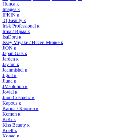
Hunca к
Images к
IPKIN к
iQ Beauty к
Irisk Professional к
Irma / Ирма к
IsaDora к
Issey Miyake / Иссей Мияке к
J|ON к
Japan Gals к
Jarden к
JayJun к
Jeanmishel к
Jigott к
Jluna к
JMsolution к
Jovial к
Juno Cosmetic к
Kapous к
Karina / Карина к
Kemon к
KiKi к
Kiss Beauty к
Koelf к
Konad к