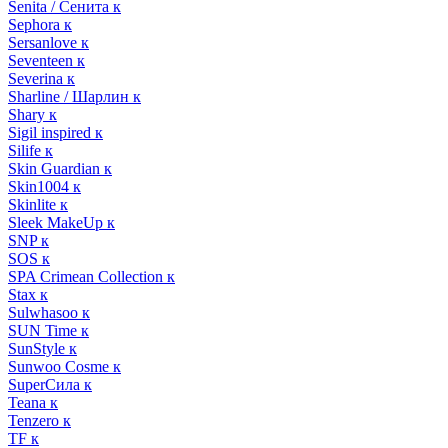
Senita / Сенита к
Sephora к
Sersanlove к
Seventeen к
Severina к
Sharline / Шарлин к
Shary к
Sigil inspired к
Silife к
Skin Guardian к
Skin1004 к
Skinlite к
Sleek MakeUp к
SNP к
SOS к
SPA Crimean Collection к
Stax к
Sulwhasoo к
SUN Time к
SunStyle к
Sunwoo Cosme к
SuperСила к
Teana к
Tenzero к
TF к