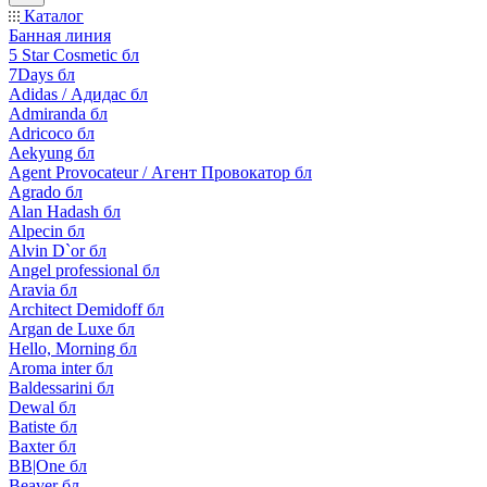
Каталог
Банная линия
5 Star Cosmetic бл
7Days бл
Adidas / Адидас бл
Admiranda бл
Adricoco бл
Aekyung бл
Agent Provocateur / Агент Провокатор бл
Agrado бл
Alan Hadash бл
Alpecin бл
Alvin D`or бл
Angel professional бл
Aravia бл
Architect Demidoff бл
Argan de Luxe бл
Hello, Morning бл
Aroma inter бл
Baldessarini бл
Dewal бл
Batiste бл
Baxter бл
BB|One бл
Beaver бл