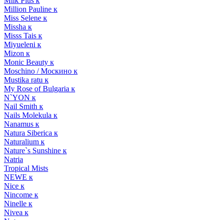
Milk Plus к
Million Pauline к
Miss Selene к
Missha к
Misss Tais к
Miyueleni к
Mizon к
Monic Beauty к
Moschino / Москино к
Mustika ratu к
My Rose of Bulgaria к
N`YON к
Nail Smith к
Nails Molekula к
Nanamus к
Natura Siberica к
Naturalium к
Nature`s Sunshine к
Natria
Tropical Mists
NEWE к
Nice к
Nincome к
Ninelle к
Nivea к