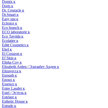
Domix к
Doris к
Dr. Ceuracle к
Dr.Smart к
Easy spa к
Echoice к
Eco branch к
ECO laboratorie к
Eco Tavrida к
Ecolatier к
Editt Cosmetics к
Ekel к
El Corazon к
El`Skin к
Elisha Coy к
Elizabeth Arden / Элизабет Арден к
Elizavecca к
Enough к
Epoux к
Essence к
Estee Lauder к
Estel / Эстель к
Estelare к
Esthetic House к
Estrade к