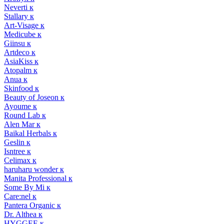
Neverti к
Stallary к
Art-Visage к
Medicube к
Giinsu к
Artdeco к
AsiaKiss к
Atopalm к
Anua к
Skinfood к
Beauty of Joseon к
Ayoume к
Round Lab к
Alen Mar к
Baikal Herbals к
Geslin к
Isntree к
Celimax к
haruharu wonder к
Manita Professional к
Some By Mi к
Care:nel к
Pantera Organic к
Dr. Althea к
HYGGEE к