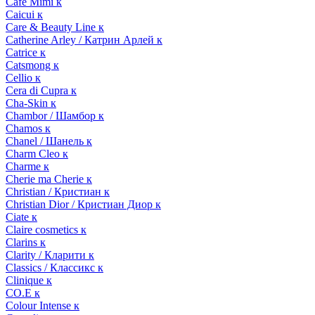
Cafe Mimi к
Caicui к
Care & Beauty Line к
Catherine Arley / Катрин Арлей к
Catrice к
Catsmong к
Cellio к
Cera di Cupra к
Cha-Skin к
Chambor / Шамбор к
Chamos к
Chanel / Шанель к
Charm Cleo к
Charme к
Cherie ma Cherie к
Christian / Кристиан к
Christian Dior / Кристиан Диор к
Ciate к
Claire cosmetics к
Clarins к
Clarity / Кларити к
Classics / Классикс к
Clinique к
CO.E к
Colour Intense к