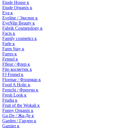
Etude House к
Etude Organix к
Eva к
Eveline / Эвелин к
EyeNlip Beauty к
Fabrik Cosmetology к
Facis к
Family cosmetics к
Farle к
Farm Stay к
Farres к
Fennel к
Ffleur / Флер к
Fito косметик к
FJ Fennel к
Flormar / Флормар к
Food A Holic к
Frenchi / Френчи к
Fresh Look к
Frudia к
Fruit of the Wokali к
Funny Organix к
Ga-De / Жа-Де к
Garden / Гарден к
Garnier к