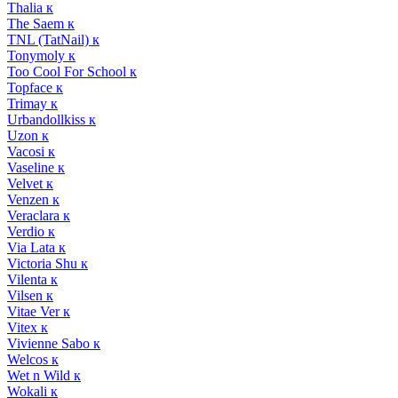
Thalia к
The Saem к
TNL (TatNail) к
Tonymoly к
Too Cool For School к
Topface к
Trimay к
Urbandollkiss к
Uzon к
Vacosi к
Vaseline к
Velvet к
Venzen к
Veraclara к
Verdio к
Via Lata к
Victoria Shu к
Vilenta к
Vilsen к
Vitae Ver к
Vitex к
Vivienne Sabo к
Welcos к
Wet n Wild к
Wokali к