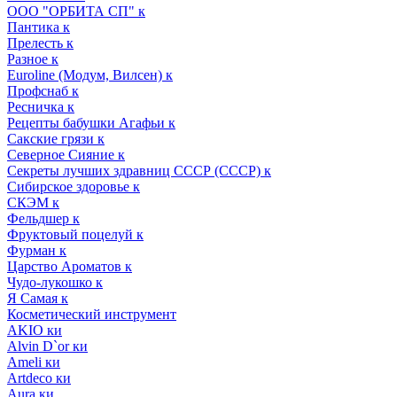
ООО "ОРБИТА СП" к
Пантика к
Прелесть к
Разное к
Euroline (Модум, Вилсен) к
Профснаб к
Ресничка к
Рецепты бабушки Агафьи к
Сакские грязи к
Северное Сияние к
Секреты лучших здравниц СССР (СССР) к
Сибирское здоровье к
СКЭМ к
Фельдшер к
Фруктовый поцелуй к
Фурман к
Царство Ароматов к
Чудо-лукошко к
Я Самая к
Косметический инструмент
AKIO ки
Alvin D`or ки
Ameli ки
Artdeco ки
Aura ки