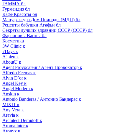
ГАММА бл
Гурмандиз бл
Кафе Красоты бл
Мануфактура Дом Природы (МДП) бл
Рецепты бабушки Агафьи бл
Секреты лучших здравниц СССР (СССР) бл
Фараоновы Ванны бл
Косметика
3W Clinic к
7Days к
A`pieu к
AboutU к
Agent Provocateur / Агент Провокатор к
Alfredo Feemas к
Alvin D`or к
Angel Key к
Angel Modern к
Anskin к
Antonio Banderas / Антонио Бандерас к
MIXIT к
Any Vera к
Aravia к
Architect Demidoff к
Aroma inter к
Aronyx к