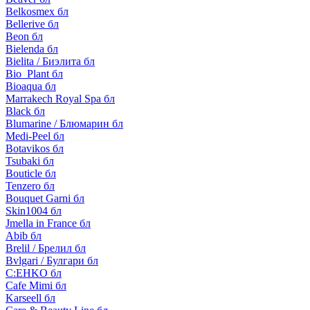
Belkosmex бл
Bellerive бл
Beon бл
Bielenda бл
Bielita / Биэлита бл
Bio_Plant бл
Bioaqua бл
Marrakech Royal Spa бл
Black бл
Blumarine / Блюмарин бл
Medi-Peel бл
Botavikos бл
Tsubaki бл
Bouticle бл
Tenzero бл
Bouquet Garni бл
Skin1004 бл
Jmella in France бл
Abib бл
Brelil / Брелил бл
Bvlgari / Булгари бл
C:EHKO бл
Cafe Mimi бл
Karseell бл