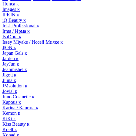
Hunca к
Images к
IPKIN к
iQ Beauty к
Irisk Professional к
Irma / Ирма к
IsaDora к
Issey Miyake / Иссей Мияке к
J|ON к
Japan Gals к
Jarden к
JayJun к
Jeanmishel к
Jigott к
Jluna к
JMsolution к
Jovial к
Juno Cosmetic к
Kapous к
Karina / Карина к
Kemon к
KiKi к
Kiss Beauty к
Koelf к
Konad к