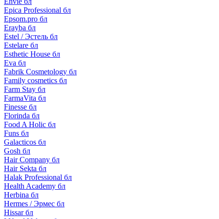
Envie бл
Epica Professional бл
Epsom.pro бл
Erayba бл
Estel / Эстель бл
Estelare бл
Esthetic House бл
Eva бл
Fabrik Cosmetology бл
Family cosmetics бл
Farm Stay бл
FarmaVita бл
Finesse бл
Florinda бл
Food A Holic бл
Funs бл
Galacticos бл
Gosh бл
Hair Company бл
Hair Sekta бл
Halak Professional бл
Health Academy бл
Herbina бл
Hermes / Эрмес бл
Hissar бл