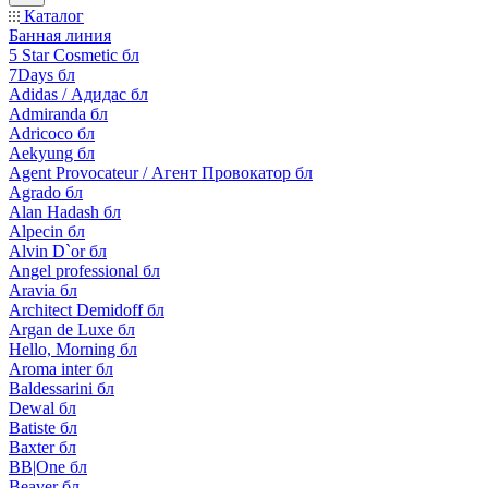
Каталог
Банная линия
5 Star Cosmetic бл
7Days бл
Adidas / Адидас бл
Admiranda бл
Adricoco бл
Aekyung бл
Agent Provocateur / Агент Провокатор бл
Agrado бл
Alan Hadash бл
Alpecin бл
Alvin D`or бл
Angel professional бл
Aravia бл
Architect Demidoff бл
Argan de Luxe бл
Hello, Morning бл
Aroma inter бл
Baldessarini бл
Dewal бл
Batiste бл
Baxter бл
BB|One бл
Beaver бл