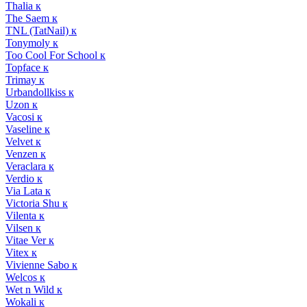
Thalia к
The Saem к
TNL (TatNail) к
Tonymoly к
Too Cool For School к
Topface к
Trimay к
Urbandollkiss к
Uzon к
Vacosi к
Vaseline к
Velvet к
Venzen к
Veraclara к
Verdio к
Via Lata к
Victoria Shu к
Vilenta к
Vilsen к
Vitae Ver к
Vitex к
Vivienne Sabo к
Welcos к
Wet n Wild к
Wokali к