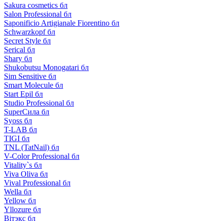
Sakura cosmetics бл
Salon Professional бл
Saponificio Artigianale Fiorentino бл
Schwarzkopf бл
Secret Style бл
Serical бл
Shary бл
Shukobutsu Monogatari бл
Sim Sensitive бл
Smart Molecule бл
Start Epil бл
Studio Professional бл
SuperСила бл
Syoss бл
T-LAB бл
TIGI бл
TNL (TatNail) бл
V-Color Professional бл
Vitality`s бл
Viva Oliva бл
Vival Professional бл
Wella бл
Yellow бл
Yllozure бл
Вiтэкс бл