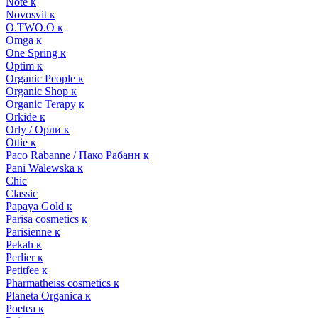
Note к
Novosvit к
O.TWO.O к
Omga к
One Spring к
Optim к
Organic People к
Organic Shop к
Organic Terapy к
Orkide к
Orly / Орли к
Ottie к
Paco Rabanne / Пако Рабанн к
Pani Walewska к
Chic
Classic
Papaya Gold к
Parisa cosmetics к
Parisienne к
Pekah к
Perlier к
Petitfee к
Pharmatheiss cosmetics к
Planeta Organica к
Poetea к