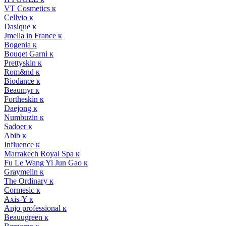
VT Cosmetics к
Cellvio к
Dasique к
Jmella in France к
Bogenia к
Bouqet Garni к
Prettyskin к
Rom&nd к
Biodance к
Beaumyr к
Fortheskin к
Daejong к
Numbuzin к
Sadoer к
Abib к
Influence к
Marrakech Royal Spa к
Fu Le Wang Yi Jun Gao к
Graymelin к
The Ordinary к
Cormesic к
Axis-Y к
Anjo professional к
Beauugreen к