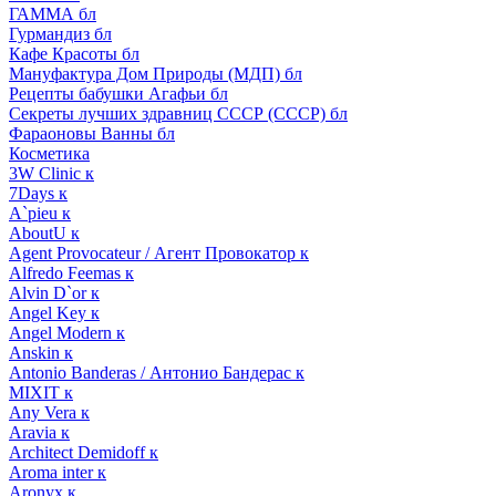
ГАММА бл
Гурмандиз бл
Кафе Красоты бл
Мануфактура Дом Природы (МДП) бл
Рецепты бабушки Агафьи бл
Секреты лучших здравниц СССР (СССР) бл
Фараоновы Ванны бл
Косметика
3W Clinic к
7Days к
A`pieu к
AboutU к
Agent Provocateur / Агент Провокатор к
Alfredo Feemas к
Alvin D`or к
Angel Key к
Angel Modern к
Anskin к
Antonio Banderas / Антонио Бандерас к
MIXIT к
Any Vera к
Aravia к
Architect Demidoff к
Aroma inter к
Aronyx к