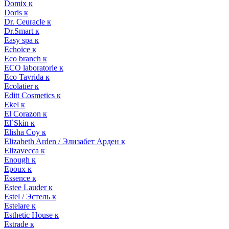
Domix к
Doris к
Dr. Ceuracle к
Dr.Smart к
Easy spa к
Echoice к
Eco branch к
ECO laboratorie к
Eco Tavrida к
Ecolatier к
Editt Cosmetics к
Ekel к
El Corazon к
El`Skin к
Elisha Coy к
Elizabeth Arden / Элизабет Арден к
Elizavecca к
Enough к
Epoux к
Essence к
Estee Lauder к
Estel / Эстель к
Estelare к
Esthetic House к
Estrade к