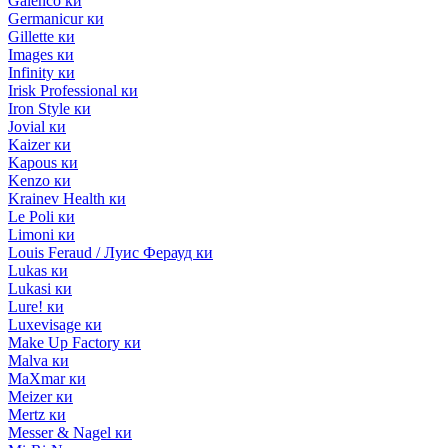
Galenco ки
Germanicur ки
Gillette ки
Images ки
Infinity ки
Irisk Professional ки
Iron Style ки
Jovial ки
Kaizer ки
Kapous ки
Kenzo ки
Krainev Health ки
Le Poli ки
Limoni ки
Louis Feraud / Луис Ферауд ки
Lukas ки
Lukasi ки
Lure! ки
Luxevisage ки
Make Up Factory ки
Malva ки
MaXmar ки
Meizer ки
Mertz ки
Messer & Nagel ки