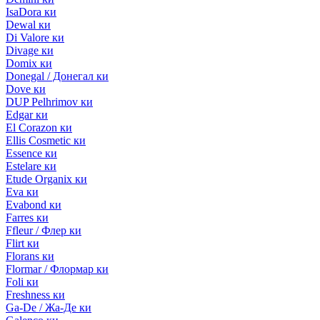
IsaDora ки
Dewal ки
Di Valore ки
Divage ки
Domix ки
Donegal / Донегал ки
Dove ки
DUP Pelhrimov ки
Edgar ки
El Corazon ки
Ellis Cosmetic ки
Essence ки
Estelare ки
Etude Organix ки
Eva ки
Evabond ки
Farres ки
Ffleur / Флер ки
Flirt ки
Florans ки
Flormar / Флормар ки
Foli ки
Freshness ки
Ga-De / Жа-Де ки