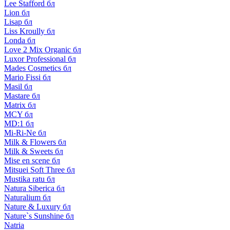
Lee Stafford бл
Lion бл
Lisap бл
Liss Kroully бл
Londa бл
Love 2 Mix Organic бл
Luxor Professional бл
Mades Cosmetics бл
Mario Fissi бл
Masil бл
Mastare бл
Matrix бл
MCY бл
MD:1 бл
Mi-Ri-Ne бл
Milk & Flowers бл
Milk & Sweets бл
Mise en scene бл
Mitsuei Soft Three бл
Mustika ratu бл
Natura Siberica бл
Naturalium бл
Nature & Luxury бл
Nature`s Sunshine бл
Natria