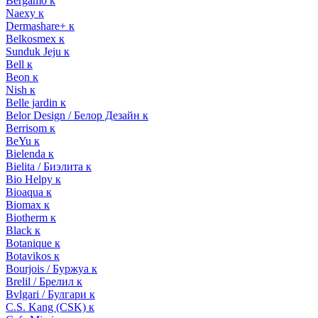
Bergamo к
Naexy к
Dermashare+ к
Belkosmex к
Sunduk Jeju к
Bell к
Beon к
Nish к
Belle jardin к
Belor Design / Белор Дезайн к
Berrisom к
BeYu к
Bielenda к
Bielita / Биэлита к
Bio Helpy к
Bioaqua к
Biomax к
Biotherm к
Black к
Botanique к
Botavikos к
Bourjois / Буржуа к
Brelil / Брелил к
Bvlgari / Булгари к
C.S. Kang (CSK) к