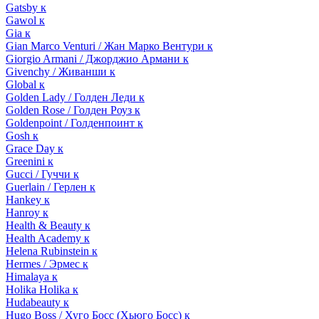
Gatsby к
Gawol к
Gia к
Gian Marco Venturi / Жан Марко Вентури к
Giorgio Armani / Джорджио Армани к
Givenchy / Живанши к
Global к
Golden Lady / Голден Леди к
Golden Rose / Голден Роуз к
Goldenpoint / Голденпоинт к
Gosh к
Grace Day к
Greenini к
Gucci / Гуччи к
Guerlain / Герлен к
Hankey к
Hanroy к
Health & Beauty к
Health Academy к
Helena Rubinstein к
Hermes / Эрмес к
Himalaya к
Holika Holika к
Hudabeauty к
Hugo Boss / Хуго Босс (Хьюго Босс) к