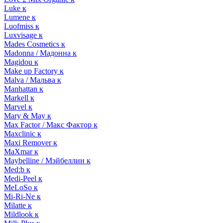
Luke к
Lumene к
Luofmiss к
Luxvisage к
Mades Cosmetics к
Madonna / Мадонна к
Magidou к
Make up Factory к
Malva / Мальва к
Manhattan к
Markell к
Marvel к
Mary & May к
Max Factor / Макс Фактор к
Maxclinic к
Maxi Remover к
MaXmar к
Maybelline / Мэйбеллин к
Med:b к
Medi-Peel к
MeLoSo к
Mi-Ri-Ne к
Milatte к
Mildlook к