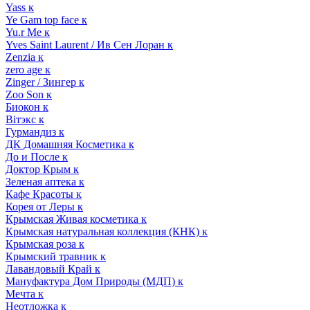
Yass к
Ye Gam top face к
Yu.r Me к
Yves Saint Laurent / Ив Сен Лоран к
Zenzia к
zero age к
Zinger / Зингер к
Zoo Son к
Биокон к
Вiтэкс к
Гурмандиз к
ДК Домашняя Косметика к
До и После к
Доктор Крым к
Зеленая аптека к
Кафе Красоты к
Корея от Леры к
Крымская Живая косметика к
Крымская натуральная коллекция (КНК) к
Крымская роза к
Крымский травник к
Лавандовый Край к
Мануфактура Дом Природы (МДП) к
Мечта к
Неотложка к