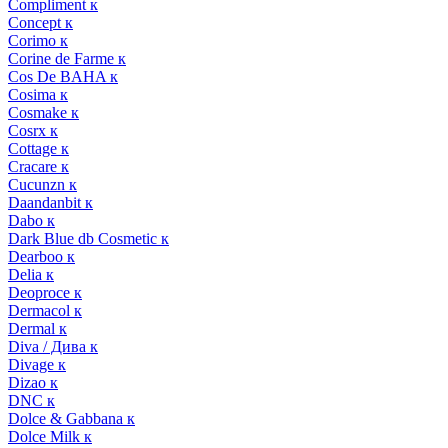
Compliment к
Concept к
Corimo к
Corine de Farme к
Cos De BAHA к
Cosima к
Cosmake к
Cosrx к
Cottage к
Cracare к
Cucunzn к
Daandanbit к
Dabo к
Dark Blue db Cosmetic к
Dearboo к
Delia к
Deoproce к
Dermacol к
Dermal к
Diva / Дива к
Divage к
Dizao к
DNC к
Dolce & Gabbana к
Dolce Milk к