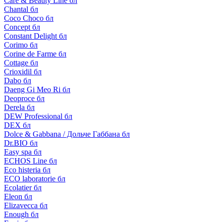
Care & Beauty Line бл
Chantal бл
Coco Choco бл
Concept бл
Constant Delight бл
Corimo бл
Corine de Farme бл
Cottage бл
Crioxidil бл
Dabo бл
Daeng Gi Meo Ri бл
Deoproce бл
Derela бл
DEW Professional бл
DEX бл
Dolce & Gabbana / Дольче Габбана бл
Dr.BIO бл
Easy spa бл
ECHOS Line бл
Eco histeria бл
ECO laboratorie бл
Ecolatier бл
Eleon бл
Elizavecca бл
Enough бл