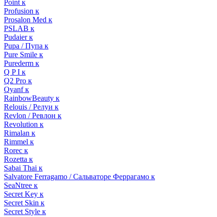
Point к
Profusion к
Prosalon Med к
PSLAB к
Pudaier к
Pupa / Пупа к
Pure Smile к
Purederm к
Q P I к
Q2 Pro к
Qyanf к
RainbowBeauty к
Relouis / Релуи к
Revlon / Ревлон к
Revolution к
Rimalan к
Rimmel к
Rorec к
Rozetta к
Sabai Thai к
Salvatore Ferragamo / Сальваторе Феррагамо к
SeaNtree к
Secret Key к
Secret Skin к
Secret Style к