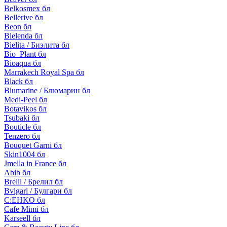
Belkosmex бл
Bellerive бл
Beon бл
Bielenda бл
Bielita / Биэлита бл
Bio_Plant бл
Bioaqua бл
Marrakech Royal Spa бл
Black бл
Blumarine / Блюмарин бл
Medi-Peel бл
Botavikos бл
Tsubaki бл
Bouticle бл
Tenzero бл
Bouquet Garni бл
Skin1004 бл
Jmella in France бл
Abib бл
Brelil / Брелил бл
Bvlgari / Булгари бл
C:EHKO бл
Cafe Mimi бл
Karseell бл