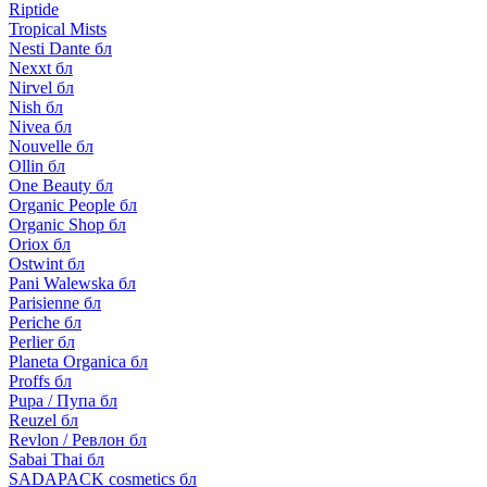
Riptide
Tropical Mists
Nesti Dante бл
Nexxt бл
Nirvel бл
Nish бл
Nivea бл
Nouvelle бл
Ollin бл
One Beauty бл
Organic People бл
Organic Shop бл
Oriox бл
Ostwint бл
Pani Walewska бл
Parisienne бл
Periche бл
Perlier бл
Planeta Organica бл
Proffs бл
Pupa / Пупа бл
Reuzel бл
Revlon / Ревлон бл
Sabai Thai бл
SADAPACK cosmetics бл