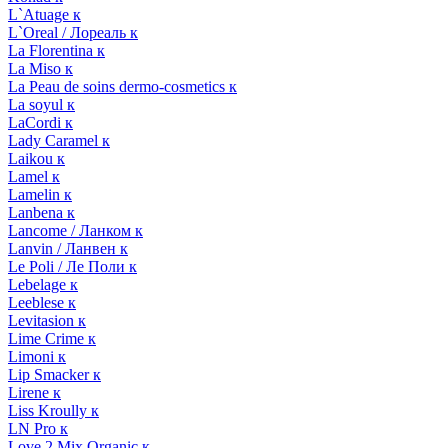
L`Atuage к
L`Oreal / Лореаль к
La Florentina к
La Miso к
La Peau de soins dermo-cosmetics к
La soyul к
LaCordi к
Lady Caramel к
Laikou к
Lamel к
Lamelin к
Lanbena к
Lancome / Ланком к
Lanvin / Ланвен к
Le Poli / Ле Поли к
Lebelage к
Leeblese к
Levitasion к
Lime Crime к
Limoni к
Lip Smacker к
Lirene к
Liss Kroully к
LN Pro к
Love 2 Mix Organic к