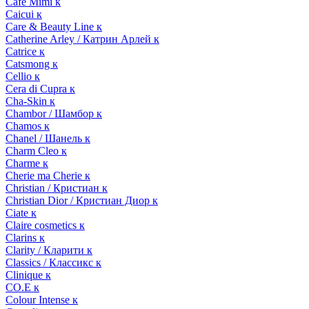
Cafe Mimi к
Caicui к
Care & Beauty Line к
Catherine Arley / Катрин Арлей к
Catrice к
Catsmong к
Cellio к
Cera di Cupra к
Cha-Skin к
Chambor / Шамбор к
Chamos к
Chanel / Шанель к
Charm Cleo к
Charme к
Cherie ma Cherie к
Christian / Кристиан к
Christian Dior / Кристиан Диор к
Ciate к
Claire cosmetics к
Clarins к
Clarity / Кларити к
Classics / Классикс к
Clinique к
CO.E к
Colour Intense к