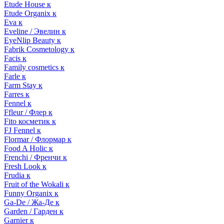
Etude House к
Etude Organix к
Eva к
Eveline / Эвелин к
EyeNlip Beauty к
Fabrik Cosmetology к
Facis к
Family cosmetics к
Farle к
Farm Stay к
Farres к
Fennel к
Ffleur / Флер к
Fito косметик к
FJ Fennel к
Flormar / Флормар к
Food A Holic к
Frenchi / Френчи к
Fresh Look к
Frudia к
Fruit of the Wokali к
Funny Organix к
Ga-De / Жа-Де к
Garden / Гарден к
Garnier к