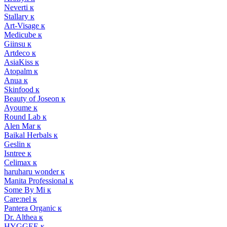
Neverti к
Stallary к
Art-Visage к
Medicube к
Giinsu к
Artdeco к
AsiaKiss к
Atopalm к
Anua к
Skinfood к
Beauty of Joseon к
Ayoume к
Round Lab к
Alen Mar к
Baikal Herbals к
Geslin к
Isntree к
Celimax к
haruharu wonder к
Manita Professional к
Some By Mi к
Care:nel к
Pantera Organic к
Dr. Althea к
HYGGEE к