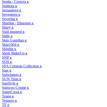
Senita / Сенита к
Sephora к
Sersanlove к
Seventeen к
Severina к
Sharline / Шарлин к
Shary к
Sigil inspired к
Silife к
Skin Guardian к
Skin1004 к
Skinlite к
Sleek MakeUp к
SNP к
SOS к
SPA Crimean Collection к
Stax к
Sulwhasoo к
SUN Time к
SunStyle к
Sunwoo Cosme к
SuperСила к
Teana к
Tenzero к
TF к