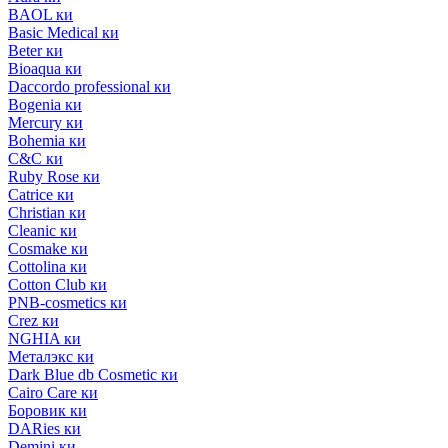
BAOL ки
Basic Medical ки
Beter ки
Bioaqua ки
Daccordo professional ки
Bogenia ки
Mercury ки
Bohemia ки
C&C ки
Ruby Rose ки
Catrice ки
Christian ки
Cleanic ки
Cosmake ки
Cottolina ки
Cotton Club ки
PNB-cosmetics ки
Crez ки
NGHIA ки
Металэкс ки
Dark Blue db Cosmetic ки
Cairo Care ки
Боровик ки
DARies ки
Demini ки