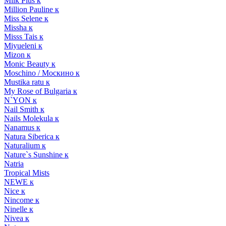
Milk Plus к
Million Pauline к
Miss Selene к
Missha к
Misss Tais к
Miyueleni к
Mizon к
Monic Beauty к
Moschino / Москино к
Mustika ratu к
My Rose of Bulgaria к
N`YON к
Nail Smith к
Nails Molekula к
Nanamus к
Natura Siberica к
Naturalium к
Nature`s Sunshine к
Natria
Tropical Mists
NEWE к
Nice к
Nincome к
Ninelle к
Nivea к