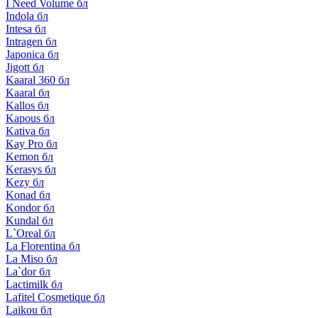
I Need Volume бл
Indola бл
Intesa бл
Intragen бл
Japonica бл
Jigott бл
Kaaral 360 бл
Kaaral бл
Kallos бл
Kapous бл
Kativa бл
Kay Pro бл
Kemon бл
Kerasys бл
Kezy бл
Konad бл
Kondor бл
Kundal бл
L`Oreal бл
La Florentina бл
La Miso бл
La`dor бл
Lactimilk бл
Lafitel Cosmetique бл
Laikou бл