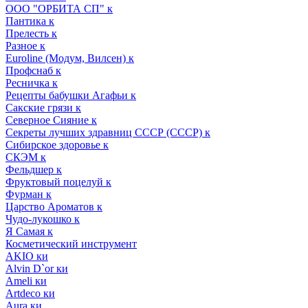
ООО "ОРБИТА СП" к
Пантика к
Прелесть к
Разное к
Euroline (Модум, Вилсен) к
Профснаб к
Ресничка к
Рецепты бабушки Агафьи к
Сакские грязи к
Северное Сияние к
Секреты лучших здравниц СССР (СССР) к
Сибирское здоровье к
СКЭМ к
Фельдшер к
Фруктовый поцелуй к
Фурман к
Царство Ароматов к
Чудо-лукошко к
Я Самая к
Косметический инструмент
AKIO ки
Alvin D`or ки
Ameli ки
Artdeco ки
Aura ки