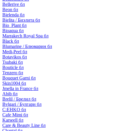
Bellerive бл
Beon бл
Bielenda бл
Bielita / Биэлита бл
Bio_Plant бл
Bioaqua бл
Marrakech Royal Spa бл
Black бл
Blumarine / Блюмарин бл
Medi-Peel бл
Botavikos бл
Tsubaki бл
Bouticle бл
Tenzero бл
Bouquet Garni бл
Skin1004 бл
Jmella in France бл
Abib бл
Brelil / Брелил бл
Bvlgari / Булгари бл
C:EHKO бл
Cafe Mimi бл
Karseell бл
Care & Beauty Line бл
Chantal бл