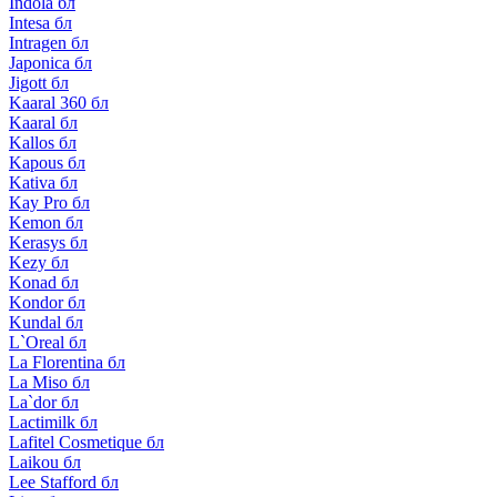
Indola бл
Intesa бл
Intragen бл
Japonica бл
Jigott бл
Kaaral 360 бл
Kaaral бл
Kallos бл
Kapous бл
Kativa бл
Kay Pro бл
Kemon бл
Kerasys бл
Kezy бл
Konad бл
Kondor бл
Kundal бл
L`Oreal бл
La Florentina бл
La Miso бл
La`dor бл
Lactimilk бл
Lafitel Cosmetique бл
Laikou бл
Lee Stafford бл