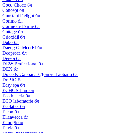
Coco Choco бл
Concept бл
Constant Delight бл
Corimo бл
Corine de Farme бл
Cottage бл
Crioxidil бл
Dabo бл
Daeng Gi Meo Ri бл
Deoproce бл
Derela бл
DEW Professional бл
DEX бл
Dolce & Gabbana / Дольче Габбана бл
Dr.BIO бл
Easy spa бл
ECHOS Line бл
Eco histeria бл
ECO laboratorie бл
Ecolatier бл
Eleon бл
Elizavecca бл
Enough бл
Envie бл