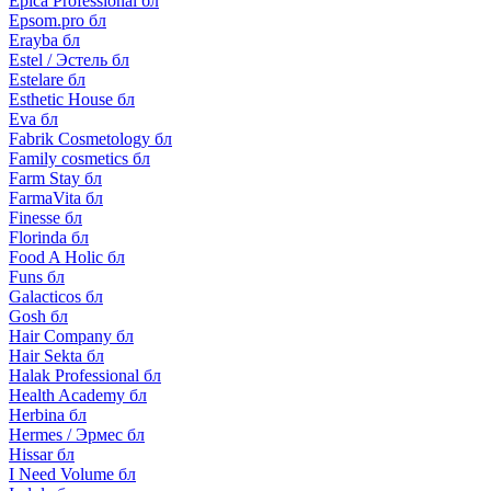
Epica Professional бл
Epsom.pro бл
Erayba бл
Estel / Эстель бл
Estelare бл
Esthetic House бл
Eva бл
Fabrik Cosmetology бл
Family cosmetics бл
Farm Stay бл
FarmaVita бл
Finesse бл
Florinda бл
Food A Holic бл
Funs бл
Galacticos бл
Gosh бл
Hair Company бл
Hair Sekta бл
Halak Professional бл
Health Academy бл
Herbina бл
Hermes / Эрмес бл
Hissar бл
I Need Volume бл