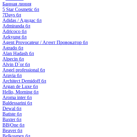
Банная линия
5 Star Cosmetic бл
7Days бл
Adidas / Адидас бл
Admiranda бл
Adricoco бл
Aekyung бл
Agent Provocateur / Агент Провокатор бл
Agrado бл
Alan Hadash бл
Alpecin бл
Alvin D`or бл
Angel professional бл
Aravia бл
Architect Demidoff бл
Argan de Luxe бл
Hello, Morning бл
Aroma inter бл
Baldessarini бл
Dewal бл
Batiste бл
Baxter бл
BB|One бл
Beaver бл
Belkosmex бл