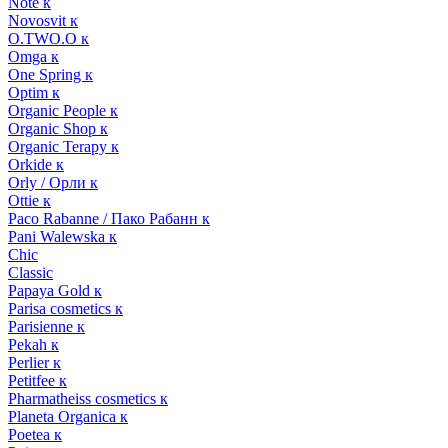
Note к
Novosvit к
O.TWO.O к
Omga к
One Spring к
Optim к
Organic People к
Organic Shop к
Organic Terapy к
Orkide к
Orly / Орли к
Ottie к
Paco Rabanne / Пако Рабанн к
Pani Walewska к
Chic
Classic
Papaya Gold к
Parisa cosmetics к
Parisienne к
Pekah к
Perlier к
Petitfee к
Pharmatheiss cosmetics к
Planeta Organica к
Poetea к