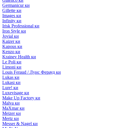
Galenco ки
Germanicur ки
Gillette ки
Images ки
Infinity ки
Irisk Professional ки
Iron Style ки
Jovial ки
Kaizer ки
Kapous ки
Kenzo ки
Krainev Health ки
Le Poli ки
Limoni ки
Louis Feraud / Луис Ферауд ки
Lukas ки
Lukasi ки
Lure! ки
Luxevisage ки
Make Up Factory ки
Malva ки
MaXmar ки
Meizer ки
Mertz ки
Messer & Nagel ки