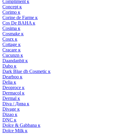
Compliment к
Concept к
Corimo к
Corine de Farme к
Cos De BAHA к
Cosima к
Cosmake к
Cosrx к
Cottage к
Cracare к
Cucunzn к
Daandanbit к
Dabo к
Dark Blue db Cosmetic к
Dearboo к
Delia к
Deoproce к
Dermacol к
Dermal к
Diva / Дива к
Divage к
Dizao к
DNC к
Dolce & Gabbana к
Dolce Milk к