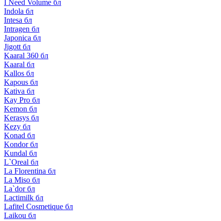
I Need Volume бл
Indola бл
Intesa бл
Intragen бл
Japonica бл
Jigott бл
Kaaral 360 бл
Kaaral бл
Kallos бл
Kapous бл
Kativa бл
Kay Pro бл
Kemon бл
Kerasys бл
Kezy бл
Konad бл
Kondor бл
Kundal бл
L`Oreal бл
La Florentina бл
La Miso бл
La`dor бл
Lactimilk бл
Lafitel Cosmetique бл
Laikou бл