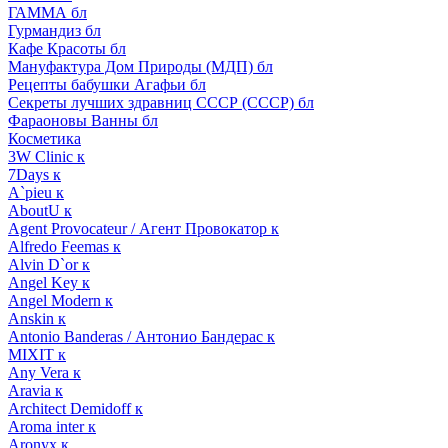
ГАММА бл
Гурмандиз бл
Кафе Красоты бл
Мануфактура Дом Природы (МДП) бл
Рецепты бабушки Агафьи бл
Секреты лучших здравниц СССР (СССР) бл
Фараоновы Ванны бл
Косметика
3W Clinic к
7Days к
A`pieu к
AboutU к
Agent Provocateur / Агент Провокатор к
Alfredo Feemas к
Alvin D`or к
Angel Key к
Angel Modern к
Anskin к
Antonio Banderas / Антонио Бандерас к
MIXIT к
Any Vera к
Aravia к
Architect Demidoff к
Aroma inter к
Aronyx к