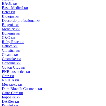
BAOL ки
Basic Medical ки
Beter ки
Bioaqua ки
Daccordo professional ки
Bogenia ки
Mercury ки
Bohemia ки
C&C ки
Ruby Rose ки
Catrice ки
Christian ки
Cleanic ки
Cosmake ки
Cottolina ки
Cotton Club ки
PNB-cosmetics ки
Crez ки
NGHIA ки
Металэкс ки
Dark Blue db Cosmetic ки
Cairo Care ки
Боровик ки
DARies ки
Demini ки