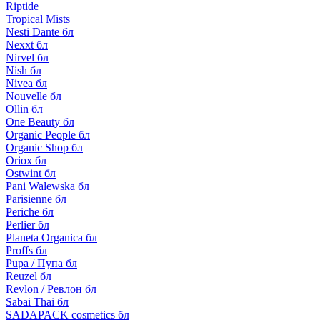
Riptide
Tropical Mists
Nesti Dante бл
Nexxt бл
Nirvel бл
Nish бл
Nivea бл
Nouvelle бл
Ollin бл
One Beauty бл
Organic People бл
Organic Shop бл
Oriox бл
Ostwint бл
Pani Walewska бл
Parisienne бл
Periche бл
Perlier бл
Planeta Organica бл
Proffs бл
Pupa / Пупа бл
Reuzel бл
Revlon / Ревлон бл
Sabai Thai бл
SADAPACK cosmetics бл