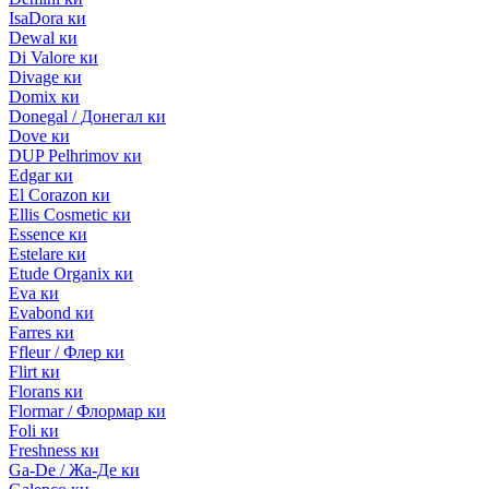
IsaDora ки
Dewal ки
Di Valore ки
Divage ки
Domix ки
Donegal / Донегал ки
Dove ки
DUP Pelhrimov ки
Edgar ки
El Corazon ки
Ellis Cosmetic ки
Essence ки
Estelare ки
Etude Organix ки
Eva ки
Evabond ки
Farres ки
Ffleur / Флер ки
Flirt ки
Florans ки
Flormar / Флормар ки
Foli ки
Freshness ки
Ga-De / Жа-Де ки