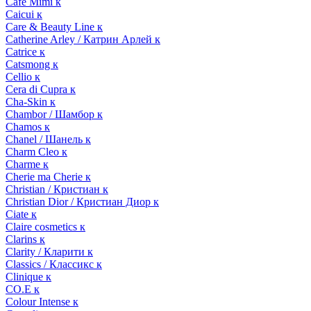
Cafe Mimi к
Caicui к
Care & Beauty Line к
Catherine Arley / Катрин Арлей к
Catrice к
Catsmong к
Cellio к
Cera di Cupra к
Cha-Skin к
Chambor / Шамбор к
Chamos к
Chanel / Шанель к
Charm Cleo к
Charme к
Cherie ma Cherie к
Christian / Кристиан к
Christian Dior / Кристиан Диор к
Ciate к
Claire cosmetics к
Clarins к
Clarity / Кларити к
Classics / Классикс к
Clinique к
CO.E к
Colour Intense к