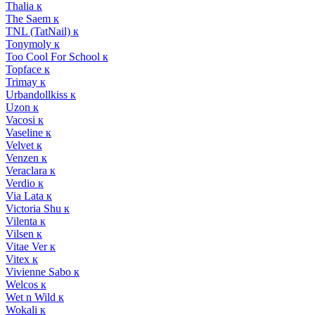
Thalia к
The Saem к
TNL (TatNail) к
Tonymoly к
Too Cool For School к
Topface к
Trimay к
Urbandollkiss к
Uzon к
Vacosi к
Vaseline к
Velvet к
Venzen к
Veraclara к
Verdio к
Via Lata к
Victoria Shu к
Vilenta к
Vilsen к
Vitae Ver к
Vitex к
Vivienne Sabo к
Welcos к
Wet n Wild к
Wokali к