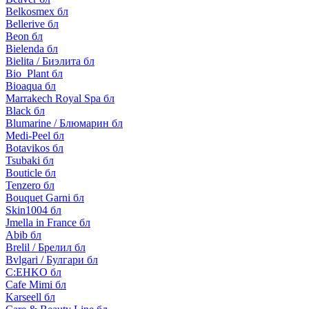
Belkosmex бл
Bellerive бл
Beon бл
Bielenda бл
Bielita / Биэлита бл
Bio_Plant бл
Bioaqua бл
Marrakech Royal Spa бл
Black бл
Blumarine / Блюмарин бл
Medi-Peel бл
Botavikos бл
Tsubaki бл
Bouticle бл
Tenzero бл
Bouquet Garni бл
Skin1004 бл
Jmella in France бл
Abib бл
Brelil / Брелил бл
Bvlgari / Булгари бл
C:EHKO бл
Cafe Mimi бл
Karseell бл