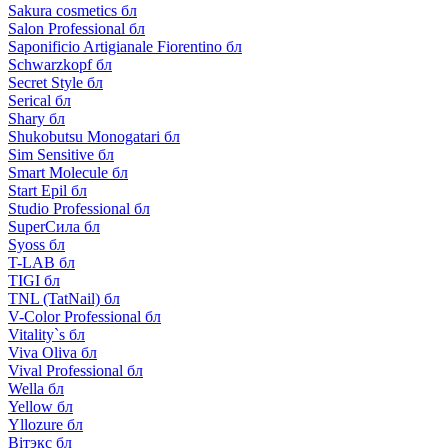
Sakura cosmetics бл
Salon Professional бл
Saponificio Artigianale Fiorentino бл
Schwarzkopf бл
Secret Style бл
Serical бл
Shary бл
Shukobutsu Monogatari бл
Sim Sensitive бл
Smart Molecule бл
Start Epil бл
Studio Professional бл
SuperСила бл
Syoss бл
T-LAB бл
TIGI бл
TNL (TatNail) бл
V-Color Professional бл
Vitality`s бл
Viva Oliva бл
Vival Professional бл
Wella бл
Yellow бл
Yllozure бл
Вiтэкс бл