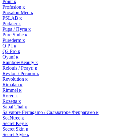
Point к
Profusion к
Prosalon Med к
PSLAB к
Pudaier к
Pupa / Пупа к
Pure Smile к
Purederm к
Q P I к
Q2 Pro к
Qyanf к
RainbowBeauty к
Relouis / Релуи к
Revlon / Ревлон к
Revolution к
Rimalan к
Rimmel к
Rorec к
Rozetta к
Sabai Thai к
Salvatore Ferragamo / Сальваторе Феррагамо к
SeaNtree к
Secret Key к
Secret Skin к
Secret Style к