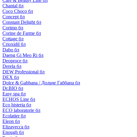
Care & Beauty Line бл
Chantal бл
Coco Choco бл
Concept бл
Constant Delight бл
Corimo бл
Corine de Farme бл
Cottage бл
Crioxidil бл
Dabo бл
Daeng Gi Meo Ri бл
Deoproce бл
Derela бл
DEW Professional бл
DEX бл
Dolce & Gabbana / Дольче Габбана бл
Dr.BIO бл
Easy spa бл
ECHOS Line бл
Eco histeria бл
ECO laboratorie бл
Ecolatier бл
Eleon бл
Elizavecca бл
Enough бл