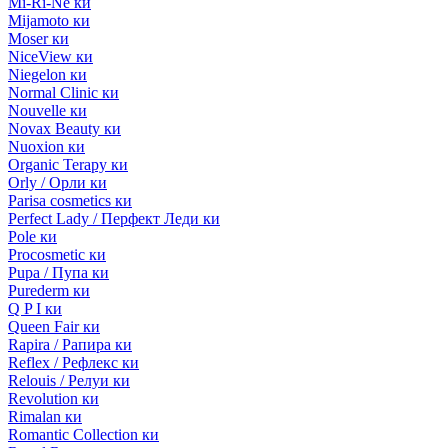
Mi-Ri-Ne ки
Mijamoto ки
Moser ки
NiceView ки
Niegelon ки
Normal Clinic ки
Nouvelle ки
Novax Beauty ки
Nuoxion ки
Organic Terapy ки
Orly / Орли ки
Parisa cosmetics ки
Perfect Lady / Перфект Леди ки
Pole ки
Procosmetic ки
Pupa / Пупа ки
Purederm ки
Q P I ки
Queen Fair ки
Rapira / Рапира ки
Reflex / Рефлекс ки
Relouis / Релуи ки
Revolution ки
Rimalan ки
Romantic Collection ки