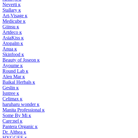
Neverti к
Stallary к
Art-Visage к
Medicube к
Giinsu к
Artdeco к
AsiaKiss к
Atopalm к
Anua к
Skinfood к
Beauty of Joseon к
Ayoume к
Round Lab к
Alen Mar к
Baikal Herbals к
Geslin к
Isntree к
Celimax к
haruharu wonder к
Manita Professional к
Some By Mi к
Care:nel к
Pantera Organic к
Dr. Althea к
HYGGEE к