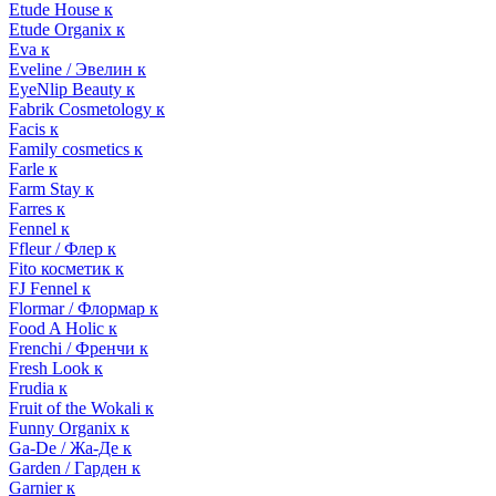
Etude House к
Etude Organix к
Eva к
Eveline / Эвелин к
EyeNlip Beauty к
Fabrik Cosmetology к
Facis к
Family cosmetics к
Farle к
Farm Stay к
Farres к
Fennel к
Ffleur / Флер к
Fito косметик к
FJ Fennel к
Flormar / Флормар к
Food A Holic к
Frenchi / Френчи к
Fresh Look к
Frudia к
Fruit of the Wokali к
Funny Organix к
Ga-De / Жа-Де к
Garden / Гарден к
Garnier к