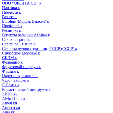
ООО "ОРБИТА СП" к
Пантика к
Прелесть к
Разное к
Euroline (Модум, Вилсен) к
Профснаб к
Ресничка к
Рецепты бабушки Агафьи к
Сакские грязи к
Северное Сияние к
Секреты лучших здравниц СССР (СССР) к
Сибирское здоровье к
СКЭМ к
Фельдшер к
Фруктовый поцелуй к
Фурман к
Царство Ароматов к
Чудо-лукошко к
Я Самая к
Косметический инструмент
AKIO ки
Alvin D`or ки
Ameli ки
Artdeco ки
Aura ки