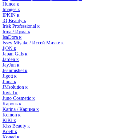
Hunca к
Images к
IPKIN к
iQ Beauty к
Irisk Professional к
Irma / Ирма к
IsaDora к
Issey Miyake / Иссей Мияке к
J|ON к
Japan Gals к
Jarden к
JayJun к
Jeanmishel к
Jigott к
Jluna к
JMsolution к
Jovial к
Juno Cosmetic к
Kapous к
Karina / Карина к
Kemon к
KiKi к
Kiss Beauty к
Koelf к
Konad к