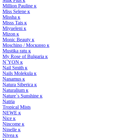
Milk Plus к
Million Pauline к
Miss Selene к
Missha к
Misss Tais к
Miyueleni к
Mizon к
Monic Beauty к
Moschino / Москино к
Mustika ratu к
My Rose of Bulgaria к
N`YON к
Nail Smith к
Nails Molekula к
Nanamus к
Natura Siberica к
Naturalium к
Nature`s Sunshine к
Natria
Tropical Mists
NEWE к
Nice к
Nincome к
Ninelle к
Nivea к