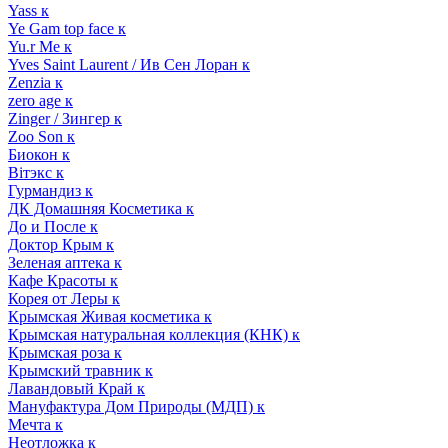
Yass к
Ye Gam top face к
Yu.r Me к
Yves Saint Laurent / Ив Сен Лоран к
Zenzia к
zero age к
Zinger / Зингер к
Zoo Son к
Биокон к
Вiтэкс к
Гурмандиз к
ДК Домашняя Косметика к
До и После к
Доктор Крым к
Зеленая аптека к
Кафе Красоты к
Корея от Леры к
Крымская Живая косметика к
Крымская натуральная коллекция (КНК) к
Крымская роза к
Крымский травник к
Лавандовый Край к
Мануфактура Дом Природы (МДП) к
Мечта к
Неотложка к