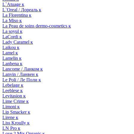
L`Atuage к
L`Oreal / Лореаль к
La Florentina к
La Miso к
La Peau de soins dermo-cosmetics к
La soyul к
LaCordi к
Lady Caramel к
Laikou к
Lamel к
Lamelin к
Lanbena к
Lancome / Ланком к
Lanvin / Ланвен к
Le Poli / Ле Поли к
Lebelage к
Leeblese к
Levitasion к
Lime Crime к
Limoni к
Lip Smacker к
Lirene к
Liss Kroully к
LN Pro к
Love 2 Mix Organic к