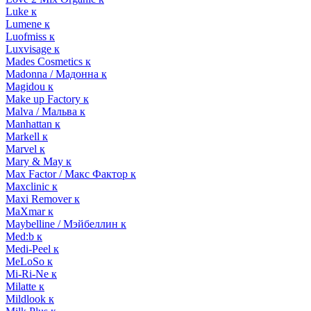
Luke к
Lumene к
Luofmiss к
Luxvisage к
Mades Cosmetics к
Madonna / Мадонна к
Magidou к
Make up Factory к
Malva / Мальва к
Manhattan к
Markell к
Marvel к
Mary & May к
Max Factor / Макс Фактор к
Maxclinic к
Maxi Remover к
MaXmar к
Maybelline / Мэйбеллин к
Med:b к
Medi-Peel к
MeLoSo к
Mi-Ri-Ne к
Milatte к
Mildlook к