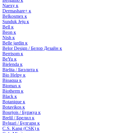
Bergamo к
Naexy к
Dermashare+ к
Belkosmex к
Sunduk Jeju к
Bell к
Beon к
Nish к
Belle jardin к
Belor Design / Белор Дезайн к
Berrisom к
BeYu к
Bielenda к
Bielita / Биэлита к
Bio Helpy к
Bioaqua к
Biomax к
Biotherm к
Black к
Botanique к
Botavikos к
Bourjois / Буржуа к
Brelil / Брелил к
Bvlgari / Булгари к
C.S. Kang (CSK) к