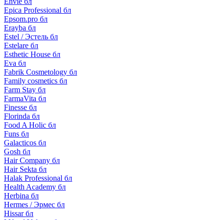
Envie бл
Epica Professional бл
Epsom.pro бл
Erayba бл
Estel / Эстель бл
Estelare бл
Esthetic House бл
Eva бл
Fabrik Cosmetology бл
Family cosmetics бл
Farm Stay бл
FarmaVita бл
Finesse бл
Florinda бл
Food A Holic бл
Funs бл
Galacticos бл
Gosh бл
Hair Company бл
Hair Sekta бл
Halak Professional бл
Health Academy бл
Herbina бл
Hermes / Эрмес бл
Hissar бл