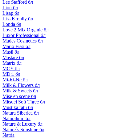
Lee Stafford бл
Lion бл
Lisap бл
Liss Kroully бл
Londa бл
Love 2 Mix Organic бл
Luxor Professional бл
Mades Cosmetics бл
Mario Fissi бл
Masil бл
Mastare бл
Matrix бл
MCY бл
MD:1 бл
Mi-Ri-Ne бл
Milk & Flowers бл
Milk & Sweets бл
Mise en scene бл
Mitsuei Soft Three бл
Mustika ratu бл
Natura Siberica бл
Naturalium бл
Nature & Luxury бл
Nature`s Sunshine бл
Natria