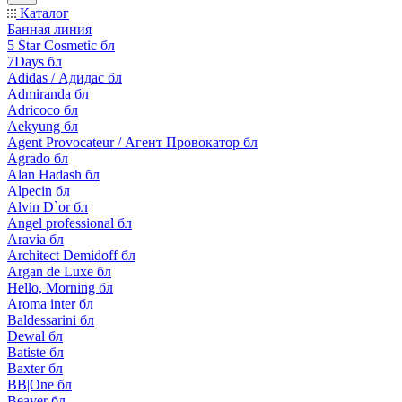
Каталог
Банная линия
5 Star Cosmetic бл
7Days бл
Adidas / Адидас бл
Admiranda бл
Adricoco бл
Aekyung бл
Agent Provocateur / Агент Провокатор бл
Agrado бл
Alan Hadash бл
Alpecin бл
Alvin D`or бл
Angel professional бл
Aravia бл
Architect Demidoff бл
Argan de Luxe бл
Hello, Morning бл
Aroma inter бл
Baldessarini бл
Dewal бл
Batiste бл
Baxter бл
BB|One бл
Beaver бл