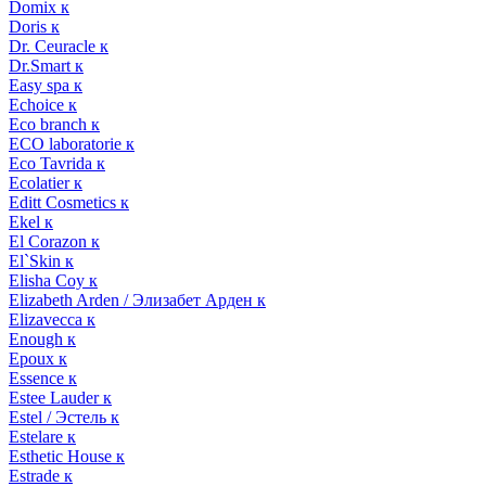
Domix к
Doris к
Dr. Ceuracle к
Dr.Smart к
Easy spa к
Echoice к
Eco branch к
ECO laboratorie к
Eco Tavrida к
Ecolatier к
Editt Cosmetics к
Ekel к
El Corazon к
El`Skin к
Elisha Coy к
Elizabeth Arden / Элизабет Арден к
Elizavecca к
Enough к
Epoux к
Essence к
Estee Lauder к
Estel / Эстель к
Estelare к
Esthetic House к
Estrade к