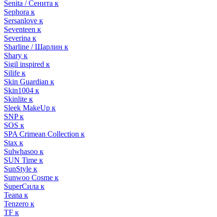
Senita / Сенита к
Sephora к
Sersanlove к
Seventeen к
Severina к
Sharline / Шарлин к
Shary к
Sigil inspired к
Silife к
Skin Guardian к
Skin1004 к
Skinlite к
Sleek MakeUp к
SNP к
SOS к
SPA Crimean Collection к
Stax к
Sulwhasoo к
SUN Time к
SunStyle к
Sunwoo Cosme к
SuperСила к
Teana к
Tenzero к
TF к