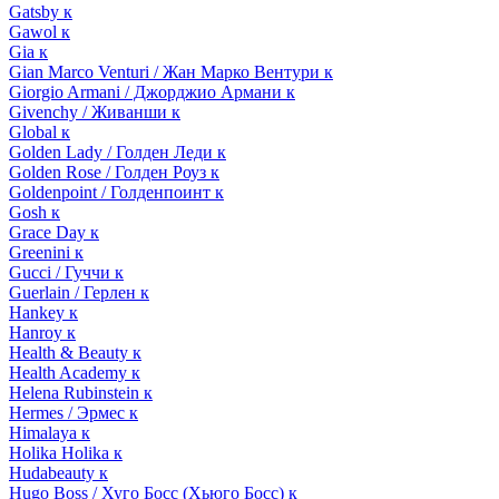
Gatsby к
Gawol к
Gia к
Gian Marco Venturi / Жан Марко Вентури к
Giorgio Armani / Джорджио Армани к
Givenchy / Живанши к
Global к
Golden Lady / Голден Леди к
Golden Rose / Голден Роуз к
Goldenpoint / Голденпоинт к
Gosh к
Grace Day к
Greenini к
Gucci / Гуччи к
Guerlain / Герлен к
Hankey к
Hanroy к
Health & Beauty к
Health Academy к
Helena Rubinstein к
Hermes / Эрмес к
Himalaya к
Holika Holika к
Hudabeauty к
Hugo Boss / Хуго Босс (Хьюго Босс) к