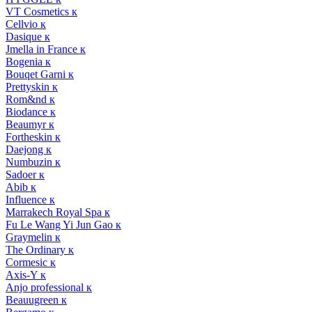
VT Cosmetics к
Cellvio к
Dasique к
Jmella in France к
Bogenia к
Bouqet Garni к
Prettyskin к
Rom&nd к
Biodance к
Beaumyr к
Fortheskin к
Daejong к
Numbuzin к
Sadoer к
Abib к
Influence к
Marrakech Royal Spa к
Fu Le Wang Yi Jun Gao к
Graymelin к
The Ordinary к
Cormesic к
Axis-Y к
Anjo professional к
Beauugreen к