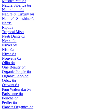
Mustika ratu бл
Natura Siberica бл
Naturalium бл
Nature & Luxury бл
Nature`s Sunshine бл
Natria
Riptide
Tropical Mists
Nesti Dante бл
Nexxt бл
Nirvel бл
Nish бл
Nivea бл
Nouvelle бл
Ollin бл
One Beauty бл
Organic People бл
Organic Shop бл
Oriox бл
Ostwint бл
Pani Walewska бл
Parisienne бл
Periche бл
Perlier бл
Planeta Organica бл