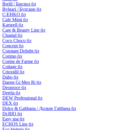
Brelil / Брелил бл
Bvlgari / Булгари бл
C:EHKO бл
Cafe Mimi бл
Karseell бл
Care & Beauty Line бл
Chantal бл
Coco Choco бл
Concept бл
Constant Delight бл
Corimo бл
Corine de Farme бл
Cottage бл
Crioxidil бл
Dabo бл
Daeng Gi Meo Ri бл
Deoproce бл
Derela бл
DEW Professional бл
DEX бл
Dolce & Gabbana / Дольче Габбана бл
Dr.BIO бл
Easy spa бл
ECHOS Line бл
Eco histeria бл