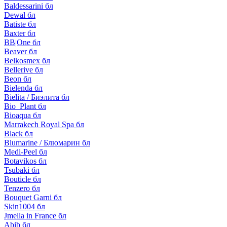
Baldessarini бл
Dewal бл
Batiste бл
Baxter бл
BB|One бл
Beaver бл
Belkosmex бл
Bellerive бл
Beon бл
Bielenda бл
Bielita / Биэлита бл
Bio_Plant бл
Bioaqua бл
Marrakech Royal Spa бл
Black бл
Blumarine / Блюмарин бл
Medi-Peel бл
Botavikos бл
Tsubaki бл
Bouticle бл
Tenzero бл
Bouquet Garni бл
Skin1004 бл
Jmella in France бл
Abib бл