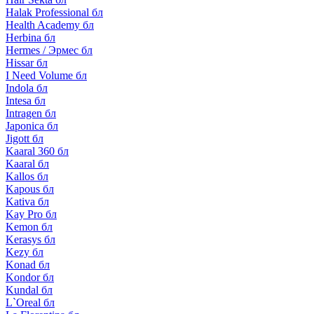
Halak Professional бл
Health Academy бл
Herbina бл
Hermes / Эрмес бл
Hissar бл
I Need Volume бл
Indola бл
Intesa бл
Intragen бл
Japonica бл
Jigott бл
Kaaral 360 бл
Kaaral бл
Kallos бл
Kapous бл
Kativa бл
Kay Pro бл
Kemon бл
Kerasys бл
Kezy бл
Konad бл
Kondor бл
Kundal бл
L`Oreal бл