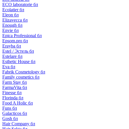
ECO laboratorie бл
Ecolatier бл
Eleon бл
Elizavecca бл
Enough бл
Envie бл
Epica Professional бл
Epsom.pro бл
Erayba бл
Estel / Эстель бл
Estelare бл
Esthetic House бл
Eva бл
Fabrik Cosmetology бл
Family cosmetics бл
Farm Stay бл
FarmaVita бл
Finesse бл
Florinda бл
Food A Holic бл
Funs бл
Galacticos бл
Gosh бл
Hair Company бл
Hair Sekta бл