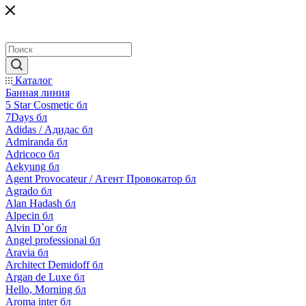
Каталог
Банная линия
5 Star Cosmetic бл
7Days бл
Adidas / Адидас бл
Admiranda бл
Adricoco бл
Aekyung бл
Agent Provocateur / Агент Провокатор бл
Agrado бл
Alan Hadash бл
Alpecin бл
Alvin D`or бл
Angel professional бл
Aravia бл
Architect Demidoff бл
Argan de Luxe бл
Hello, Morning бл
Aroma inter бл