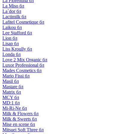
La Florentina бл
La Miso бл
La`dor бл
Lactimilk бл
Lafitel Cosmetique бл
Laikou бл
Lee Stafford бл
Lion бл
Lisap бл
Liss Kroully бл
Londa бл
Love 2 Mix Organic бл
Luxor Professional бл
Mades Cosmetics бл
Mario Fissi бл
Masil бл
Mastare бл
Matrix бл
MCY бл
MD:1 бл
Mi-Ri-Ne бл
Milk & Flowers бл
Milk & Sweets бл
Mise en scene бл
Mitsuei Soft Three бл