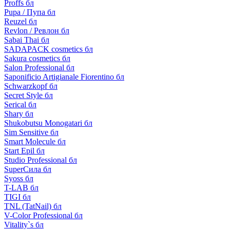
Proffs бл
Pupa / Пупа бл
Reuzel бл
Revlon / Ревлон бл
Sabai Thai бл
SADAPACK cosmetics бл
Sakura cosmetics бл
Salon Professional бл
Saponificio Artigianale Fiorentino бл
Schwarzkopf бл
Secret Style бл
Serical бл
Shary бл
Shukobutsu Monogatari бл
Sim Sensitive бл
Smart Molecule бл
Start Epil бл
Studio Professional бл
SuperСила бл
Syoss бл
T-LAB бл
TIGI бл
TNL (TatNail) бл
V-Color Professional бл
Vitality`s бл