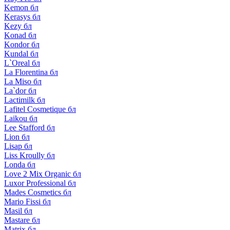
Kemon бл
Kerasys бл
Kezy бл
Konad бл
Kondor бл
Kundal бл
L`Oreal бл
La Florentina бл
La Miso бл
La`dor бл
Lactimilk бл
Lafitel Cosmetique бл
Laikou бл
Lee Stafford бл
Lion бл
Lisap бл
Liss Kroully бл
Londa бл
Love 2 Mix Organic бл
Luxor Professional бл
Mades Cosmetics бл
Mario Fissi бл
Masil бл
Mastare бл
Matrix бл