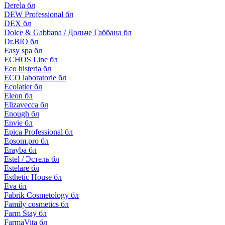
Derela бл
DEW Professional бл
DEX бл
Dolce & Gabbana / Дольче Габбана бл
Dr.BIO бл
Easy spa бл
ECHOS Line бл
Eco histeria бл
ECO laboratorie бл
Ecolatier бл
Eleon бл
Elizavecca бл
Enough бл
Envie бл
Epica Professional бл
Epsom.pro бл
Erayba бл
Estel / Эстель бл
Estelare бл
Esthetic House бл
Eva бл
Fabrik Cosmetology бл
Family cosmetics бл
Farm Stay бл
FarmaVita бл