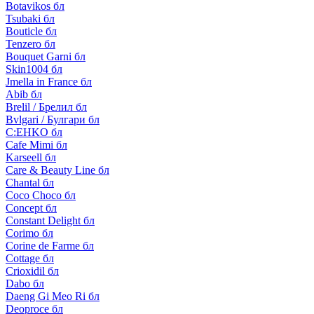
Botavikos бл
Tsubaki бл
Bouticle бл
Tenzero бл
Bouquet Garni бл
Skin1004 бл
Jmella in France бл
Abib бл
Brelil / Брелил бл
Bvlgari / Булгари бл
C:EHKO бл
Cafe Mimi бл
Karseell бл
Care & Beauty Line бл
Chantal бл
Coco Choco бл
Concept бл
Constant Delight бл
Corimo бл
Corine de Farme бл
Cottage бл
Crioxidil бл
Dabo бл
Daeng Gi Meo Ri бл
Deoproce бл