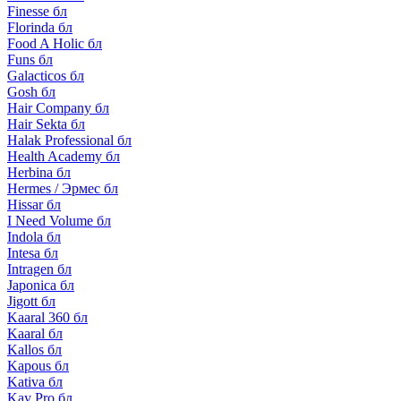
Finesse бл
Florinda бл
Food A Holic бл
Funs бл
Galacticos бл
Gosh бл
Hair Company бл
Hair Sekta бл
Halak Professional бл
Health Academy бл
Herbina бл
Hermes / Эрмес бл
Hissar бл
I Need Volume бл
Indola бл
Intesa бл
Intragen бл
Japonica бл
Jigott бл
Kaaral 360 бл
Kaaral бл
Kallos бл
Kapous бл
Kativa бл
Kay Pro бл