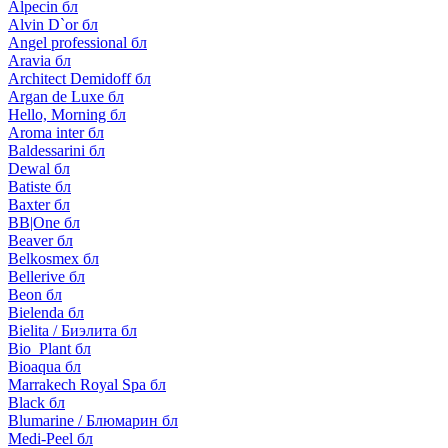
Alpecin бл
Alvin D`or бл
Angel professional бл
Aravia бл
Architect Demidoff бл
Argan de Luxe бл
Hello, Morning бл
Aroma inter бл
Baldessarini бл
Dewal бл
Batiste бл
Baxter бл
BB|One бл
Beaver бл
Belkosmex бл
Bellerive бл
Beon бл
Bielenda бл
Bielita / Биэлита бл
Bio_Plant бл
Bioaqua бл
Marrakech Royal Spa бл
Black бл
Blumarine / Блюмарин бл
Medi-Peel бл